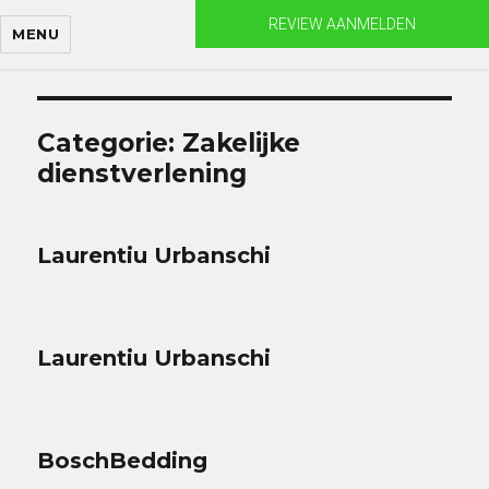
Skip
REVIEW AANMELDEN
MENU
to
content
Categorie:
Zakelijke
dienstverlening
Laurentiu Urbanschi
Laurentiu Urbanschi
BoschBedding