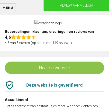
Skip
REVIEW AANMELDEN
MENU
to
content
Beoordelingen, klachten, ervaringen en reviews van
4,6
Rated
4,6 van 5 sterren (op basis van 119 reviews)
4,6
out
of
5
Naar de website
Deze website is geverifieerd
Assortiment
Het assortiment van bestaat uit en meer. Wanneer klanten een