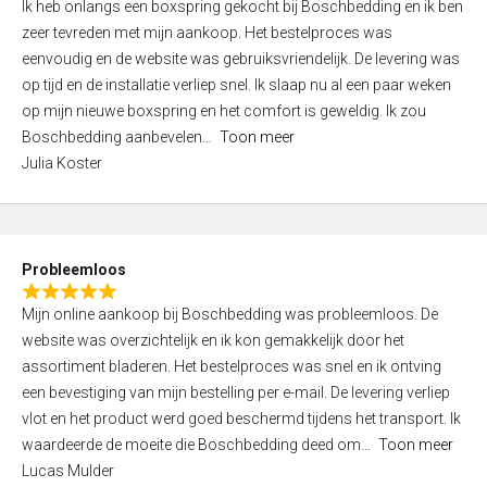
Ik heb onlangs een boxspring gekocht bij Boschbedding en ik ben
a
5
zeer tevreden met mijn aankoop. Het bestelproces was
t
eenvoudig en de website was gebruiksvriendelijk. De levering was
e
op tijd en de installatie verliep snel. Ik slaap nu al een paar weken
d
op mijn nieuwe boxspring en het comfort is geweldig. Ik zou
3
Boschbedding aanbevelen
Toon meer
,
Julia Koster
0
o
u
t
Probleemloos
o
R
f
Mijn online aankoop bij Boschbedding was probleemloos. De
a
5
website was overzichtelijk en ik kon gemakkelijk door het
t
assortiment bladeren. Het bestelproces was snel en ik ontving
e
een bevestiging van mijn bestelling per e-mail. De levering verliep
d
vlot en het product werd goed beschermd tijdens het transport. Ik
5
waardeerde de moeite die Boschbedding deed om
Toon meer
,
Lucas Mulder
0