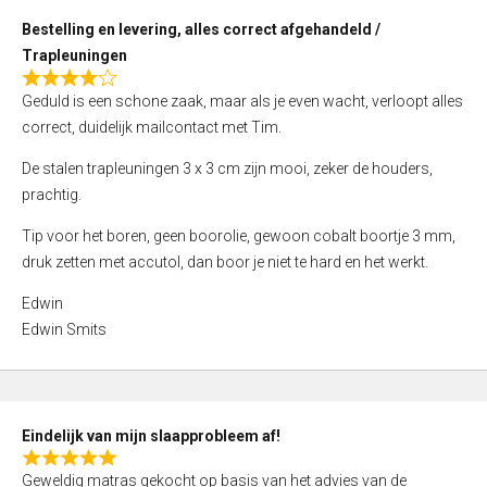
o
Bestelling en levering, alles correct afgehandeld /
u
Trapleuningen
t
R
o
Geduld is een schone zaak, maar als je even wacht, verloopt alles
a
f
correct, duidelijk mailcontact met Tim.
t
5
e
De stalen trapleuningen 3 x 3 cm zijn mooi, zeker de houders,
d
prachtig.
4
Tip voor het boren, geen boorolie, gewoon cobalt boortje 3 mm,
,
druk zetten met accutol, dan boor je niet te hard en het werkt.
0
o
Edwin
u
Edwin Smits
t
o
f
5
Eindelijk van mijn slaapprobleem af!
R
Geweldig matras gekocht op basis van het advies van de