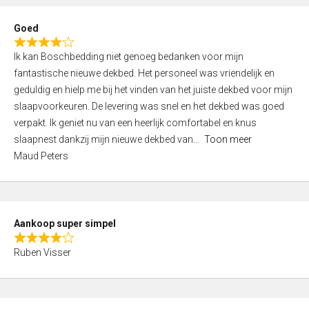
e
d
Goed
4
R
,
Ik kan Boschbedding niet genoeg bedanken voor mijn
a
0
fantastische nieuwe dekbed. Het personeel was vriendelijk en
t
o
geduldig en hielp me bij het vinden van het juiste dekbed voor mijn
e
u
slaapvoorkeuren. De levering was snel en het dekbed was goed
d
t
verpakt. Ik geniet nu van een heerlijk comfortabel en knus
4
o
slaapnest dankzij mijn nieuwe dekbed van
Toon meer
,
f
Maud Peters
0
5
o
u
t
Aankoop super simpel
o
R
f
Ruben Visser
a
5
t
e