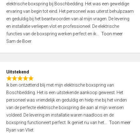
a
elektrische boxspring bij Boschbedding. Het was een geweldige
t
ervaring van begin tot eind. Het personeel was uiterst behulpzaam
e
en geduldig bij het beantwoorden van al mijn vragen. De levering
d
en installatie verliepen vlot en professioneel. De elektrische
3
functies van de boxspring werken perfect en ik
Toon meer
,
Sam de Boer
0
o
u
t
Uitstekend
o
R
f
Ik ben ontzettend blij met mijn elektrische boxspring van
a
5
Boschbedding. Het is een uitstekende aankoop geweest. Het
t
personeel was vriendelijk en geduldig en hielp me bij het vinden
e
van de perfecte elektrische boxspring die aan al mijn wensen
d
voldeed. De levering en installatie waren naadloos en de
5
boxspring functioneert perfect. Ik geniet nu van het
Toon meer
,
Ryan van Vliet
0