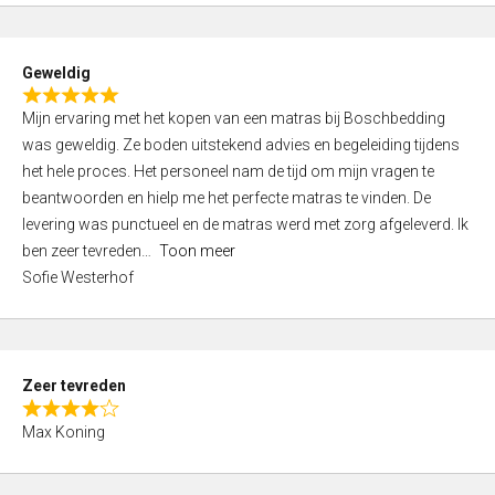
o
u
t
Geweldig
o
R
f
Mijn ervaring met het kopen van een matras bij Boschbedding
a
5
was geweldig. Ze boden uitstekend advies en begeleiding tijdens
t
het hele proces. Het personeel nam de tijd om mijn vragen te
e
beantwoorden en hielp me het perfecte matras te vinden. De
d
levering was punctueel en de matras werd met zorg afgeleverd. Ik
5
ben zeer tevreden
Toon meer
,
Sofie Westerhof
0
o
u
t
Zeer tevreden
o
R
f
Max Koning
a
5
t