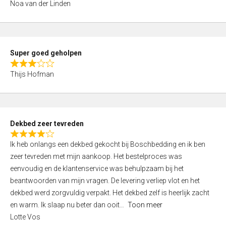
Noa van der Linden
0
o
u
t
Super goed geholpen
o
R
f
Thijs Hofman
a
5
t
e
d
Dekbed zeer tevreden
3
R
,
Ik heb onlangs een dekbed gekocht bij Boschbedding en ik ben
a
0
zeer tevreden met mijn aankoop. Het bestelproces was
t
o
eenvoudig en de klantenservice was behulpzaam bij het
e
u
beantwoorden van mijn vragen. De levering verliep vlot en het
d
t
dekbed werd zorgvuldig verpakt. Het dekbed zelf is heerlijk zacht
4
o
en warm. Ik slaap nu beter dan ooit
Toon meer
,
f
Lotte Vos
0