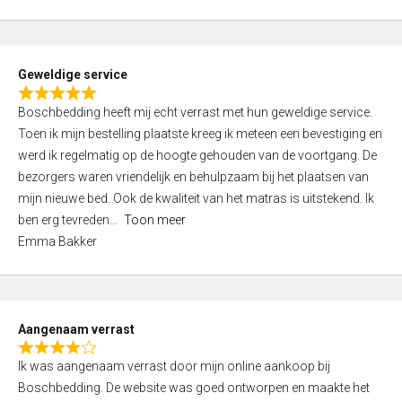
o
u
t
Geweldige service
o
R
f
Boschbedding heeft mij echt verrast met hun geweldige service.
a
5
Toen ik mijn bestelling plaatste kreeg ik meteen een bevestiging en
t
werd ik regelmatig op de hoogte gehouden van de voortgang. De
e
bezorgers waren vriendelijk en behulpzaam bij het plaatsen van
d
mijn nieuwe bed. Ook de kwaliteit van het matras is uitstekend. Ik
5
ben erg tevreden
Toon meer
,
Emma Bakker
0
o
u
t
Aangenaam verrast
o
R
f
Ik was aangenaam verrast door mijn online aankoop bij
a
5
Boschbedding. De website was goed ontworpen en maakte het
t