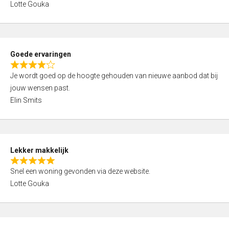
t
Lotte Gouka
t
o
e
f
d
5
5
Goede ervaringen
,
R
0
Je wordt goed op de hoogte gehouden van nieuwe aanbod dat bij
a
o
jouw wensen past.
t
u
Elin Smits
e
t
d
o
4
f
,
5
Lekker makkelijk
0
R
o
Snel een woning gevonden via deze website.
a
u
Lotte Gouka
t
t
e
o
d
f
5