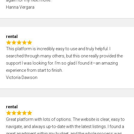
5
5
Hanna Vergara
,
0
o
u
rental
t
R
o
This platform is incredibly easy to use and truly helpful. I
a
f
searched through many others, but this one really provided the
t
5
support I was looking for. I’m so glad I found it—an amazing
e
experience from start to finish.
d
Victoria Dawson
5
,
0
o
rental
u
R
t
Great platform with lots of options. The website is clear, easy to
a
o
navigate, and always up-to-date with the latest listings. I found a
t
f
great apartment within my budget, and the whole process was