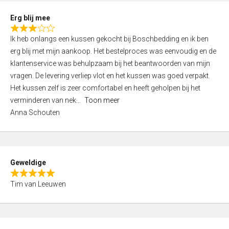
t
Erg blij mee
o
R
f
Ik heb onlangs een kussen gekocht bij Boschbedding en ik ben
a
5
erg blij met mijn aankoop. Het bestelproces was eenvoudig en de
t
klantenservice was behulpzaam bij het beantwoorden van mijn
e
vragen. De levering verliep vlot en het kussen was goed verpakt.
d
Het kussen zelf is zeer comfortabel en heeft geholpen bij het
3
verminderen van nek
Toon meer
,
Anna Schouten
0
o
u
t
Geweldige
o
R
f
Tim van Leeuwen
a
5
t
e
d