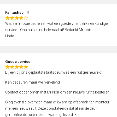
0
o
Fantastisch!!!
u
R
t
Wat een mooie deuren en wat een goede vriendelijke en kundige
a
o
service… Ons huis is nu helemaal af! Bedankt Mr. noir
t
f
Linda
e
5
d
4
,
Goede service
0
R
o
Bij een bij ons geplaatste taatsdeur was een ruit gesneuveld.
a
u
t
Kan gebeuren maar wel vervelend..
t
e
o
Contact opgenomen met Mr Noir om een nieuwe ruit te bestellen.
d
f
5
Ging even tijd overheen maar er kwam op afspraak een monteur
5
,
met een nieuwe ruit. Deze constateerde dat alle in de deur
0
gemonteerde ruiten te dun waren geleverd. Een