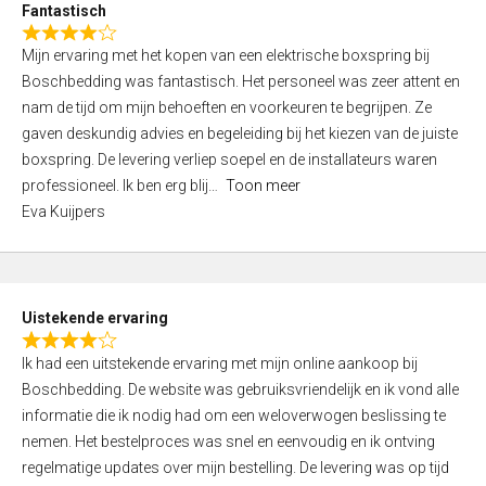
Fantastisch
5
R
,
Mijn ervaring met het kopen van een elektrische boxspring bij
a
0
Boschbedding was fantastisch. Het personeel was zeer attent en
t
o
nam de tijd om mijn behoeften en voorkeuren te begrijpen. Ze
e
u
gaven deskundig advies en begeleiding bij het kiezen van de juiste
d
t
boxspring. De levering verliep soepel en de installateurs waren
4
o
professioneel. Ik ben erg blij
Toon meer
,
f
Eva Kuijpers
0
5
o
u
t
Uistekende ervaring
o
R
f
Ik had een uitstekende ervaring met mijn online aankoop bij
a
5
Boschbedding. De website was gebruiksvriendelijk en ik vond alle
t
informatie die ik nodig had om een weloverwogen beslissing te
e
nemen. Het bestelproces was snel en eenvoudig en ik ontving
d
regelmatige updates over mijn bestelling. De levering was op tijd
4