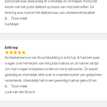
personeel was deskundig en vriendelijk en ze hielpen me bij het
e
kiezen van het juiste dekbed op basis van mijn behoeften. De
d
levering was snel en het dekbed was van uitstekende kwaliteit.
5
Ik
Toon meer
,
Isa Meijer
0
o
u
t
Echt top
o
R
f
De klantenservice van Boschbedding is echt top. Ik had een paar
a
5
vragen over het kiezen van het juiste matras en ze namen de tijd
t
om mijn vragen te beantwoorden en me te adviseren. Ze waren
e
geduldig en vriendelijk zelfs toen ik meerdere keren van gedachten
d
veranderde. Uiteindelijk heb ik een geweldig matras gekocht en
5
ik
Toon meer
,
Luuk van den Bosch
0
o
u