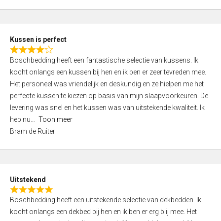
5
o
u
t
Kussen is perfect
o
R
f
Boschbedding heeft een fantastische selectie van kussens. Ik
a
5
kocht onlangs een kussen bij hen en ik ben er zeer tevreden mee.
t
Het personeel was vriendelijk en deskundig en ze hielpen me het
e
perfecte kussen te kiezen op basis van mijn slaapvoorkeuren. De
d
levering was snel en het kussen was van uitstekende kwaliteit. Ik
4
heb nu
Toon meer
,
Bram de Ruiter
0
o
u
t
Uitstekend
o
R
f
Boschbedding heeft een uitstekende selectie van dekbedden. Ik
a
5
kocht onlangs een dekbed bij hen en ik ben er erg blij mee. Het
t