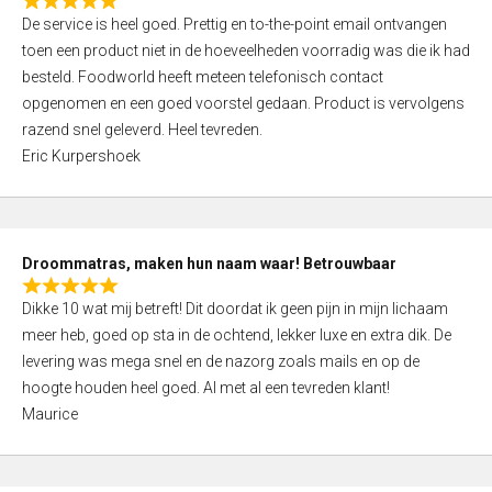
R
f
De service is heel goed. Prettig en to-the-point email ontvangen
a
5
toen een product niet in de hoeveelheden voorradig was die ik had
t
besteld. Foodworld heeft meteen telefonisch contact
e
opgenomen en een goed voorstel gedaan. Product is vervolgens
d
razend snel geleverd. Heel tevreden.
5
Eric Kurpershoek
,
0
o
u
Droommatras, maken hun naam waar! Betrouwbaar
t
R
o
Dikke 10 wat mij betreft! Dit doordat ik geen pijn in mijn lichaam
a
f
meer heb, goed op sta in de ochtend, lekker luxe en extra dik. De
t
5
levering was mega snel en de nazorg zoals mails en op de
e
hoogte houden heel goed. Al met al een tevreden klant!
d
Maurice
5
,
0