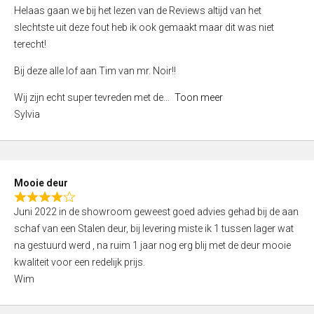
e
Helaas gaan we bij het lezen van de Reviews altijd van het
d
slechtste uit deze fout heb ik ook gemaakt maar dit was niet
4
terecht!
,
Bij deze alle lof aan Tim van mr. Noir!!
0
o
Wij zijn echt super tevreden met de
Toon meer
u
Sylvia
t
o
f
5
Mooie deur
R
Juni 2022 in de showroom geweest goed advies gehad bij de aan
a
schaf van een Stalen deur, bij levering miste ik 1 tussen lager wat
t
na gestuurd werd , na ruim 1 jaar nog erg blij met de deur mooie
e
kwaliteit voor een redelijk prijs.
d
Wim
4
,