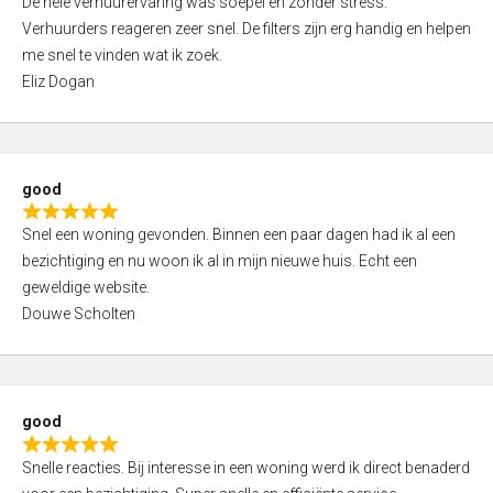
De hele verhuurervaring was soepel en zonder stress.
a
t
Verhuurders reageren zeer snel. De filters zijn erg handig en helpen
t
o
me snel te vinden wat ik zoek.
e
f
Eliz Dogan
d
5
5
,
0
good
o
R
u
Snel een woning gevonden. Binnen een paar dagen had ik al een
a
t
bezichtiging en nu woon ik al in mijn nieuwe huis. Echt een
t
o
geweldige website.
e
f
Douwe Scholten
d
5
5
,
0
good
o
R
u
Snelle reacties. Bij interesse in een woning werd ik direct benaderd
a
t