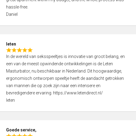
e
5
hassle-free.
d
Daniel
5
,
0
o
leten
u
R
t
In de wereld van seksspeeltjes is innovatie van groot belang, en
a
o
een van de meest opwindende ontwikkelingen is de Leten
t
f
Masturbator, nu beschikbaar in Nederland. Dit hoogwaardige,
e
5
ergonomisch ontworpen speeltje heeft de aandacht getrokken
d
van mannen die op zoek zijn naar een intensere en
5
bevredigendere ervaring. https://www.letendirect.nl/
,
leten
0
o
u
t
Goede service,
o