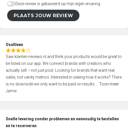
Deze review is gebaseerd op mijn eigen ervaring.
PLAATS JOUW REVIEW
Osullivan
R
Saw klanten-reviews.nl and think your products would be great to
a
be listed on our app. We connect brands with creators who
t
actually sell – not just post. Looking for brands that want real
e
sales, not vanity metrics. Interested in seeing how it works? There
d
is no downside we only want to be paid on results
Toon meer
4
Jamie
,
0
o
u
Snelle levering zonder problemen en eenvoudig te bestellen
t
en te reserveren