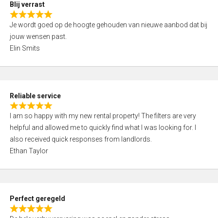
5
Blij verrast
,
R
0
Je wordt goed op de hoogte gehouden van nieuwe aanbod dat bij
a
o
jouw wensen past.
t
u
Elin Smits
e
t
d
o
5
f
,
5
Reliable service
0
R
o
I am so happy with my new rental property! The filters are very
a
u
helpful and allowed me to quickly find what I was looking for. I
t
t
also received quick responses from landlords.
e
o
Ethan Taylor
d
f
5
5
,
0
Perfect geregeld
o
R
u