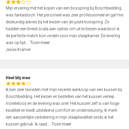
o
R
,
f
Mijn ervaring met het kopen van een boxspring bij Boschbedding
a
0
5
was fantastisch. Het personeel was zeer professioneel en gaf me
t
o
deskundig advies bij het kiezen van de juiste boxspring. Ze
e
u
hadden een breed scala aan opties om uit te kiezen waardoor ik
d
t
de perfecte match kon vinden voor mijn slaapkamer. De levering
3
o
was op tijd
Toon meer
,
f
Jesse Kramer
0
5
o
u
t
Heel blij mee
o
R
f
Ik ben zeer tevreden met mijn recente aankoop van een kussen bij
a
5
Boschbedding. Het kiezen en bestellen van het kussen verliep
t
moeiteloos en de levering was snel. Het kussen zelf is van hoge
e
kwaliteit en biedt uitstekend comfort en ondersteuning. Ik merk
d
een aanzienlijke verbetering in mijn slaapkwaliteit sinds ik het
4
kussen gebruik. Ik raad
Toon meer
,