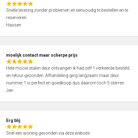
o
R
f
Snelle levering zonder problemen en eenvoudig te bestellen en te
a
5
reserveren
t
Hassen
e
d
5
,
moelijk contact maar scherpe prijs
0
R
o
Hele mooie stalen deur ontvangen ik had zelf 1 verkeerde besteld
a
u
en retour gezonden .Afhandeling ging langzaam maar deur
t
t
nummer 1 is perfect en goedkoop dus daarom toch 5 sterren
e
o
Jan
d
f
5
5
,
0
Erg blij
o
R
u
Snel een woning gevonden via deze website.
a