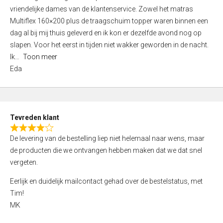
a
vriendelijke dames van de klantenservice. Zowel het matras
t
Multiflex 160×200 plus de traagschuim topper waren binnen een
e
dag al bij mij thuis geleverd en ik kon er dezelfde avond nog op
d
slapen. Voor het eerst in tijden niet wakker geworden in de nacht.
5
Ik
Toon meer
,
Eda
0
o
u
t
Tevreden klant
o
R
f
De levering van de bestelling liep niet helemaal naar wens, maar
a
5
de producten die we ontvangen hebben maken dat we dat snel
t
vergeten.
e
d
Eerlijk en duidelijk mailcontact gehad over de bestelstatus, met
4
Tim!
,
MK
0