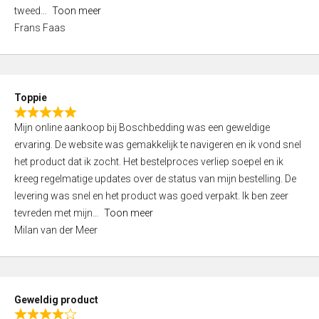
o
tweed
Toon meer
u
Frans Faas
t
o
f
5
Toppie
R
Mijn online aankoop bij Boschbedding was een geweldige
a
ervaring. De website was gemakkelijk te navigeren en ik vond snel
t
het product dat ik zocht. Het bestelproces verliep soepel en ik
e
kreeg regelmatige updates over de status van mijn bestelling. De
d
levering was snel en het product was goed verpakt. Ik ben zeer
5
tevreden met mijn
Toon meer
,
Milan van der Meer
0
o
u
t
Geweldig product
o