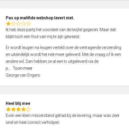
o
u
t
Pas op malifide webshop levert niet.
o
R
Ik heb deze partij het voordeel van de twijfel gegeven. Maar dat
f
a
blijkt toch een fout van mij te zijn geweest.
5
t
e
Er wordt leugen na leugen verteld over de vertragende verzending
d
en uiteindelijk wordt het niet meer geleverd. Met de vraag of ik een
1
andere wil. Dan hebben ze al een tv uitgeleverd via de
,
p
Toon meer
0
George van Engers
o
u
t
o
Heel blij mee
f
R
Even een klein misverstand gehad bij de levering, maar was zeer
5
a
snel en heel correct verholpen.
t