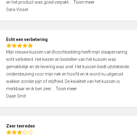
en het product was goed verpakt
Toon meer
,
Sara Visser
0
o
u
t
Echt een verbetering
o
R
f
Mijn nieuwe kussen van Boschbedding heeft mijn slaapervaring
a
5
echt verbeterd. Het kiezen en bestellen van het kussen was
t
gemakkelijk en de levering was snel. Het kussen biedt uitstekende
e
ondersteuning voor mijn nek en hoofd en ik word nu uitgerust
d
wakker zonder pijn of stijfheid. De kwaliteit van het kussen is
5
merkbaar en ik ben zeer
Toon meer
,
Daan Smit
0
o
u
t
Zeer tevreden
o
R
f