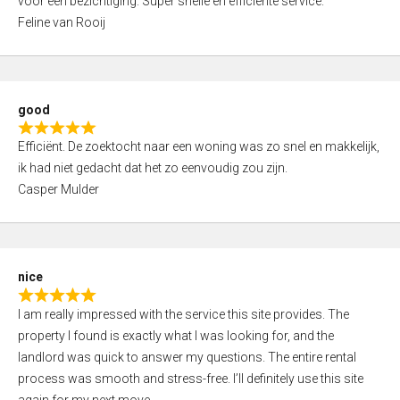
voor een bezichtiging. Super snelle en efficiënte service.
t
o
Feline van Rooij
e
f
d
5
5
,
good
0
R
o
Efficiënt. De zoektocht naar een woning was zo snel en makkelijk,
a
u
ik had niet gedacht dat het zo eenvoudig zou zijn.
t
t
Casper Mulder
e
o
d
f
5
5
,
nice
0
R
o
I am really impressed with the service this site provides. The
a
u
property I found is exactly what I was looking for, and the
t
t
landlord was quick to answer my questions. The entire rental
e
o
process was smooth and stress-free. I’ll definitely use this site
d
f
again for my next move.