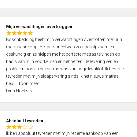
0
5
o
u
t
Mijn verwachtingen overtroggen
o
R
f
Boschbedding heeft mijn verwachtingen overtroffen met hun
a
5
matrasaankoop. Het personeel was zeer behulpzaam en
t
deskundig en ze hielpen me het perfecte matras te vinden op
e
basis van mijn voorkeuren en behoeften. De levering verliep
d
probleemloos en de matras was van hoge kwaliteit. Ik ben zeer
5
tevreden met mijn slaapervaring sinds ik het nieuwe matras
,
heb
Toon meer
0
Lynn Hoekstra
o
u
t
o
Absoluut tevreden
f
R
5
Ik ben absoluut tevreden met mijn recente aankoop van een