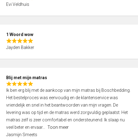
R
f
Evi Veldhuis
a
5
t
e
d
1 Woord wow
4
R
,
Jayden Bakker
a
0
t
o
e
u
d
t
Blij met mijn matras
5
o
R
,
f
Ik ben erg blij met de aankoop van mijn matras bij Boschbedding.
a
0
5
Het bestelproces was eenvoudig en de klantenservice was
t
o
vriendelijk en snel in het beantwoorden van mijn vragen. De
e
u
levering was op tijd en de matras werd zorgvuldig geplaatst. Het
d
t
matras zelf is zeer comfortabel en ondersteunend. Ik slaap nu
5
o
veel beter en ervaar
Toon meer
,
f
Jasmijn Smeets