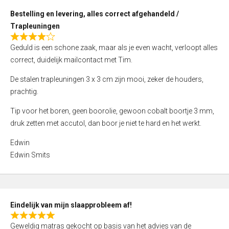
o
Bestelling en levering, alles correct afgehandeld /
u
Trapleuningen
t
R
o
Geduld is een schone zaak, maar als je even wacht, verloopt alles
a
f
correct, duidelijk mailcontact met Tim.
t
5
e
De stalen trapleuningen 3 x 3 cm zijn mooi, zeker de houders,
d
prachtig.
4
Tip voor het boren, geen boorolie, gewoon cobalt boortje 3 mm,
,
druk zetten met accutol, dan boor je niet te hard en het werkt.
0
o
Edwin
u
Edwin Smits
t
o
f
5
Eindelijk van mijn slaapprobleem af!
R
Geweldig matras gekocht op basis van het advies van de