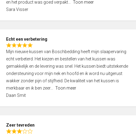
en het product was goed verpakt
Toon meer
,
Sara Visser
0
o
u
t
Echt een verbetering
o
R
f
Mijn nieuwe kussen van Boschbedding heeft mijn slaapervaring
a
5
echt verbeterd. Het kiezen en bestellen van het kussen was
t
gemakkelijk en de levering was snel. Het kussen biedt uitstekende
e
ondersteuning voor mijn nek en hoofd en ik word nu uitgerust
d
wakker zonder pijn of stijfheid. De kwaliteit van het kussen is
5
merkbaar en ik ben zeer
Toon meer
,
Daan Smit
0
o
u
t
Zeer tevreden
o
R
f