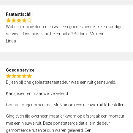
0
o
Fantastisch!!!
u
R
t
Wat een mooie deuren en wat een goede vriendelijke en kundige
a
o
service… Ons huis is nu helemaal af! Bedankt Mr. noir
t
f
Linda
e
5
d
4
,
Goede service
0
R
o
Bij een bij ons geplaatste taatsdeur was een ruit gesneuveld.
a
u
t
Kan gebeuren maar wel vervelend..
t
e
o
Contact opgenomen met Mr Noir om een nieuwe ruit te bestellen.
d
f
5
Ging even tijd overheen maar er kwam op afspraak een monteur
5
,
met een nieuwe ruit. Deze constateerde dat alle in de deur
0
gemonteerde ruiten te dun waren geleverd. Een