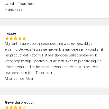
o
tweed
Toon meer
u
Frans Faas
t
o
f
5
Toppie
R
Mijn online aankoop bij Boschbedding was een geweldige
a
ervaring. De website was gemakkelijk te navigeren en ik vond snel
t
het product dat ik zocht. Het bestelproces verliep soepel en ik
e
kreeg regelmatige updates over de status van mijn bestelling. De
d
levering was snel en het product was goed verpakt. Ik ben zeer
5
tevreden met mijn
Toon meer
,
Milan van der Meer
0
o
u
t
Geweldig product
o