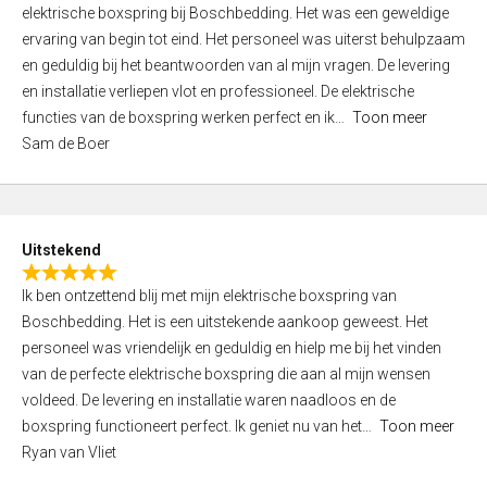
a
elektrische boxspring bij Boschbedding. Het was een geweldige
t
ervaring van begin tot eind. Het personeel was uiterst behulpzaam
e
en geduldig bij het beantwoorden van al mijn vragen. De levering
d
en installatie verliepen vlot en professioneel. De elektrische
3
functies van de boxspring werken perfect en ik
Toon meer
,
Sam de Boer
0
o
u
t
Uitstekend
o
R
f
Ik ben ontzettend blij met mijn elektrische boxspring van
a
5
Boschbedding. Het is een uitstekende aankoop geweest. Het
t
personeel was vriendelijk en geduldig en hielp me bij het vinden
e
van de perfecte elektrische boxspring die aan al mijn wensen
d
voldeed. De levering en installatie waren naadloos en de
5
boxspring functioneert perfect. Ik geniet nu van het
Toon meer
,
Ryan van Vliet
0