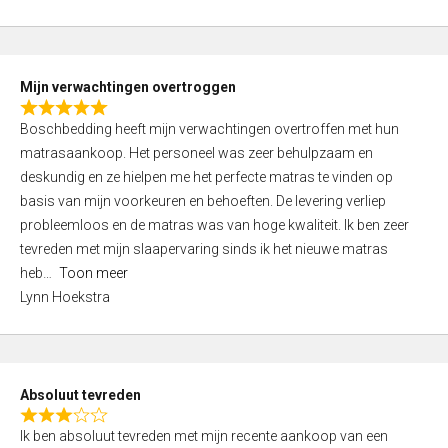
0
5
o
u
t
Mijn verwachtingen overtroggen
o
R
f
Boschbedding heeft mijn verwachtingen overtroffen met hun
a
5
matrasaankoop. Het personeel was zeer behulpzaam en
t
deskundig en ze hielpen me het perfecte matras te vinden op
e
basis van mijn voorkeuren en behoeften. De levering verliep
d
probleemloos en de matras was van hoge kwaliteit. Ik ben zeer
5
tevreden met mijn slaapervaring sinds ik het nieuwe matras
,
heb
Toon meer
0
Lynn Hoekstra
o
u
t
o
Absoluut tevreden
f
R
5
Ik ben absoluut tevreden met mijn recente aankoop van een