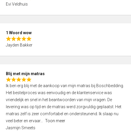
R
f
Evi Veldhuis
a
5
t
e
d
1 Woord wow
4
R
,
Jayden Bakker
a
0
t
o
e
u
d
t
Blij met mijn matras
5
o
R
,
f
Ik ben erg blij met de aankoop van mijn matras bij Boschbedding.
a
0
5
Het bestelproces was eenvoudig en de klantenservice was
t
o
vriendelijk en snel in het beantwoorden van mijn vragen. De
e
u
levering was op tijd en de matras werd zorgvuldig geplaatst. Het
d
t
matras zelf is zeer comfortabel en ondersteunend. Ik slaap nu
5
o
veel beter en ervaar
Toon meer
,
f
Jasmijn Smeets