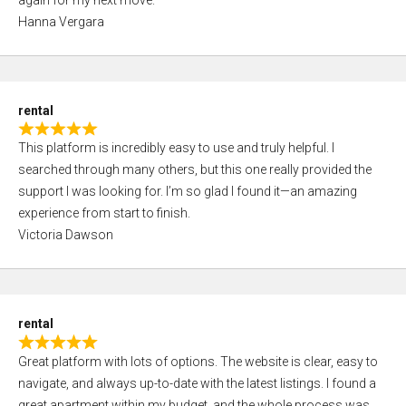
5
5
Hanna Vergara
,
0
o
u
rental
t
R
o
This platform is incredibly easy to use and truly helpful. I
a
f
searched through many others, but this one really provided the
t
5
support I was looking for. I’m so glad I found it—an amazing
e
experience from start to finish.
d
Victoria Dawson
5
,
0
o
rental
u
R
t
Great platform with lots of options. The website is clear, easy to
a
o
navigate, and always up-to-date with the latest listings. I found a
t
f
great apartment within my budget, and the whole process was