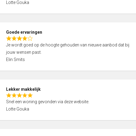
t
Lotte Gouka
t
o
e
f
d
5
5
Goede ervaringen
,
R
0
Je wordt goed op de hoogte gehouden van nieuwe aanbod dat bij
a
o
jouw wensen past.
t
u
Elin Smits
e
t
d
o
4
f
,
5
Lekker makkelijk
0
R
o
Snel een woning gevonden via deze website.
a
u
Lotte Gouka
t
t
e
o
d
f
5