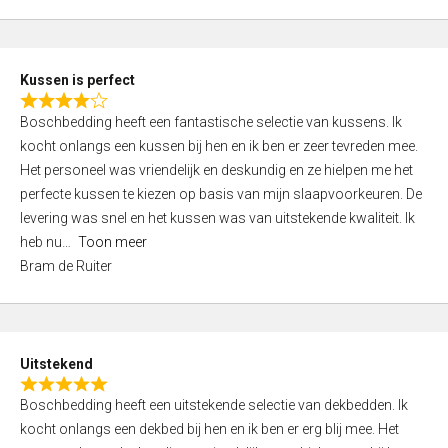
5
o
u
t
Kussen is perfect
o
R
f
Boschbedding heeft een fantastische selectie van kussens. Ik
a
5
kocht onlangs een kussen bij hen en ik ben er zeer tevreden mee.
t
Het personeel was vriendelijk en deskundig en ze hielpen me het
e
perfecte kussen te kiezen op basis van mijn slaapvoorkeuren. De
d
levering was snel en het kussen was van uitstekende kwaliteit. Ik
4
heb nu
Toon meer
,
Bram de Ruiter
0
o
u
t
Uitstekend
o
R
f
Boschbedding heeft een uitstekende selectie van dekbedden. Ik
a
5
kocht onlangs een dekbed bij hen en ik ben er erg blij mee. Het
t