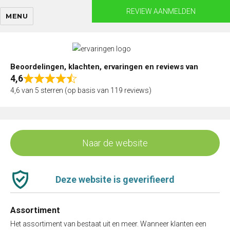
Skip
REVIEW AANMELDEN
MENU
to
content
Beoordelingen, klachten, ervaringen en reviews van
4,6
Rated
4,6 van 5 sterren (op basis van 119 reviews)
4,6
out
of
5
Naar de website
Deze website is geverifieerd
Assortiment
Het assortiment van bestaat uit en meer. Wanneer klanten een