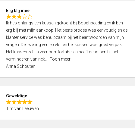
t
Erg blij mee
o
R
f
Ik heb onlangs een kussen gekocht bij Boschbedding en ik ben
a
5
erg blij met mijn aankoop. Het bestelproces was eenvoudig en de
t
klantenservice was behulpzaam bij het beantwoorden van mijn
e
vragen. De levering verliep vlot en het kussen was goed verpakt.
d
Het kussen zelf is zeer comfortabel en heeft geholpen bij het
3
verminderen van nek
Toon meer
,
Anna Schouten
0
o
u
t
Geweldige
o
R
f
Tim van Leeuwen
a
5
t
e
d