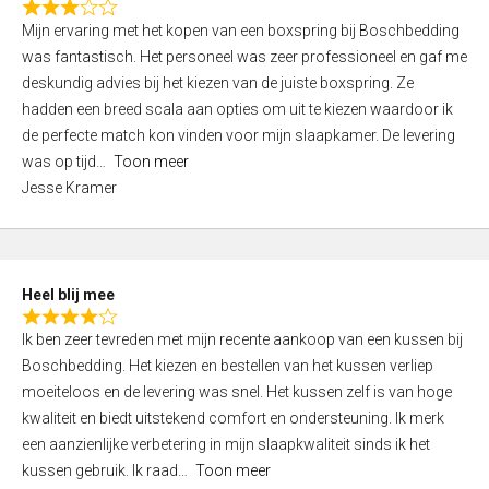
o
R
,
f
Mijn ervaring met het kopen van een boxspring bij Boschbedding
a
0
5
was fantastisch. Het personeel was zeer professioneel en gaf me
t
o
deskundig advies bij het kiezen van de juiste boxspring. Ze
e
u
hadden een breed scala aan opties om uit te kiezen waardoor ik
d
t
de perfecte match kon vinden voor mijn slaapkamer. De levering
3
o
was op tijd
Toon meer
,
f
Jesse Kramer
0
5
o
u
t
Heel blij mee
o
R
f
Ik ben zeer tevreden met mijn recente aankoop van een kussen bij
a
5
Boschbedding. Het kiezen en bestellen van het kussen verliep
t
moeiteloos en de levering was snel. Het kussen zelf is van hoge
e
kwaliteit en biedt uitstekend comfort en ondersteuning. Ik merk
d
een aanzienlijke verbetering in mijn slaapkwaliteit sinds ik het
4
kussen gebruik. Ik raad
Toon meer
,