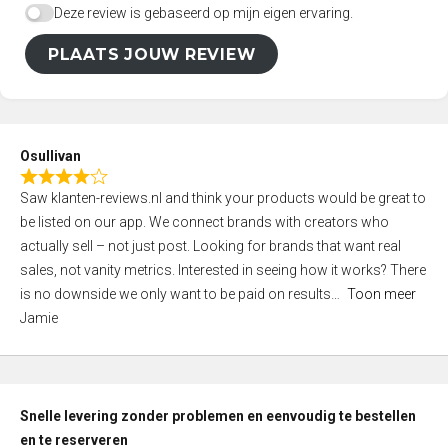
Deze review is gebaseerd op mijn eigen ervaring.
PLAATS JOUW REVIEW
Osullivan
R
Saw klanten-reviews.nl and think your products would be great to
a
be listed on our app. We connect brands with creators who
t
actually sell – not just post. Looking for brands that want real
e
sales, not vanity metrics. Interested in seeing how it works? There
d
is no downside we only want to be paid on results
Toon meer
4
Jamie
,
0
o
u
Snelle levering zonder problemen en eenvoudig te bestellen
t
en te reserveren