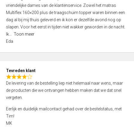
a
vriendelijke dames van de klantenservice. Zowel het matras
t
Multiflex 160×200 plus de traagschuim topper waren binnen een
e
dag al bij mij thuis geleverd en ik kon er dezelfde avond nog op
d
slapen. Voor het eerst in tijden niet wakker geworden in de nacht.
5
Ik
Toon meer
,
Eda
0
o
u
t
Tevreden klant
o
R
f
De levering van de bestelling liep niet helemaal naar wens, maar
a
5
de producten die we ontvangen hebben maken dat we dat snel
t
vergeten.
e
d
Eerlijk en duidelijk mailcontact gehad over de bestelstatus, met
4
Tim!
,
MK
0