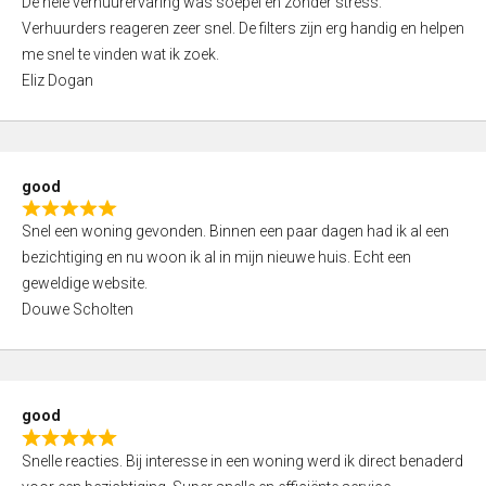
De hele verhuurervaring was soepel en zonder stress.
a
t
Verhuurders reageren zeer snel. De filters zijn erg handig en helpen
t
o
me snel te vinden wat ik zoek.
e
f
Eliz Dogan
d
5
5
,
0
good
o
R
u
Snel een woning gevonden. Binnen een paar dagen had ik al een
a
t
bezichtiging en nu woon ik al in mijn nieuwe huis. Echt een
t
o
geweldige website.
e
f
Douwe Scholten
d
5
5
,
0
good
o
R
u
Snelle reacties. Bij interesse in een woning werd ik direct benaderd
a
t