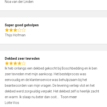
Noa van der Linden
0
o
u
t
Super goed geholpen
o
R
f
Thijs Hofman
a
5
t
e
d
Dekbed zeer tevreden
3
R
,
Ik heb onlangs een dekbed gekocht bij Boschbedding en ik ben
a
0
zeer tevreden met mijn aankoop. Het bestelproces was
t
o
eenvoudig en de klantenservice was behulpzaam bij het
e
u
beantwoorden van mijn vragen. De levering verliep vlot en het
d
t
dekbed werd zorgvuldig verpakt. Het dekbed zelf is heerlijk zacht
4
o
en warm. Ik slaap nu beter dan ooit
Toon meer
,
f
Lotte Vos
0