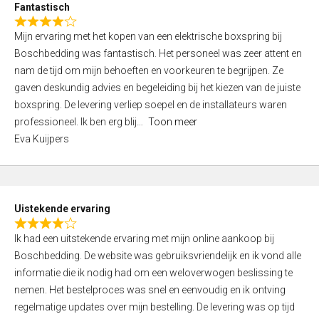
Fantastisch
5
R
,
Mijn ervaring met het kopen van een elektrische boxspring bij
a
0
Boschbedding was fantastisch. Het personeel was zeer attent en
t
o
nam de tijd om mijn behoeften en voorkeuren te begrijpen. Ze
e
u
gaven deskundig advies en begeleiding bij het kiezen van de juiste
d
t
boxspring. De levering verliep soepel en de installateurs waren
4
o
professioneel. Ik ben erg blij
Toon meer
,
f
Eva Kuijpers
0
5
o
u
t
Uistekende ervaring
o
R
f
Ik had een uitstekende ervaring met mijn online aankoop bij
a
5
Boschbedding. De website was gebruiksvriendelijk en ik vond alle
t
informatie die ik nodig had om een weloverwogen beslissing te
e
nemen. Het bestelproces was snel en eenvoudig en ik ontving
d
regelmatige updates over mijn bestelling. De levering was op tijd
4