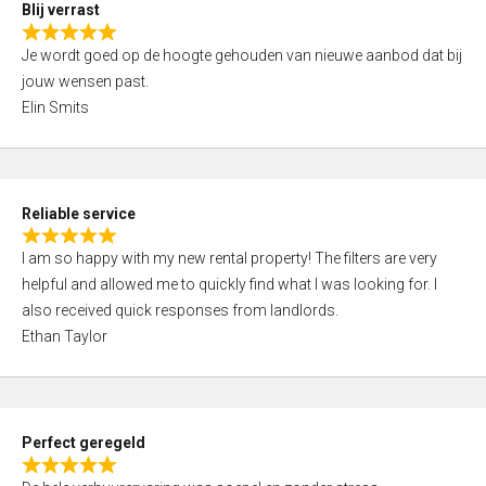
5
Blij verrast
,
R
0
Je wordt goed op de hoogte gehouden van nieuwe aanbod dat bij
a
o
jouw wensen past.
t
u
Elin Smits
e
t
d
o
5
f
,
5
Reliable service
0
R
o
I am so happy with my new rental property! The filters are very
a
u
helpful and allowed me to quickly find what I was looking for. I
t
t
also received quick responses from landlords.
e
o
Ethan Taylor
d
f
5
5
,
0
Perfect geregeld
o
R
u