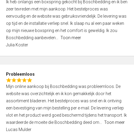
Ik heb onlangs een boxspring gekocht bij Boschbedding en ik ben
a
5
zeer tevreden met mijn aankoop. Het bestelproces was
t
eenvoudig en de website was gebruiksvriendelijk. De levering was
e
op tijd en de installatie verliep snel. Ik slaap nu al een paar weken
d
op mijn nieuwe boxspring en het comfort is geweldig. Ik zou
3
Boschbedding aanbevelen
Toon meer
,
Julia Koster
0
o
u
t
Probleemloos
o
R
f
Mijn online aankoop bij Boschbedding was probleemloos. De
a
5
website was overzichtelijk en ik kon gemakkelijk door het
t
assortiment bladeren. Het bestelproces was snel en ik ontving
e
een bevestiging van mijn bestelling per e-mail. De levering verliep
d
vlot en het product werd goed beschermd tijdens het transport. Ik
5
waardeerde de moeite die Boschbedding deed om
Toon meer
,
Lucas Mulder
0