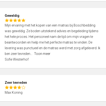
o
u
t
Geweldig
o
R
f
Mijn ervaring met het kopen van een matras bij Boschbedding
a
5
was geweldig. Ze boden uitstekend advies en begeleiding tijdens
t
het hele proces. Het personeel nam de tijd om mijn vragen te
e
beantwoorden en hielp me het perfecte matras te vinden. De
d
levering was punctueel en de matras werd met zorg afgeleverd. Ik
5
ben zeer tevreden
Toon meer
,
Sofie Westerhof
0
o
u
t
Zeer tevreden
o
R
f
Max Koning
a
5
t