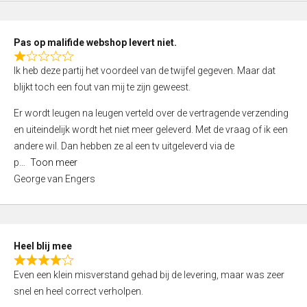
o
u
t
Pas op malifide webshop levert niet.
o
R
Ik heb deze partij het voordeel van de twijfel gegeven. Maar dat
f
a
blijkt toch een fout van mij te zijn geweest.
5
t
e
Er wordt leugen na leugen verteld over de vertragende verzending
d
en uiteindelijk wordt het niet meer geleverd. Met de vraag of ik een
1
andere wil. Dan hebben ze al een tv uitgeleverd via de
,
p
Toon meer
0
George van Engers
o
u
t
o
Heel blij mee
f
R
Even een klein misverstand gehad bij de levering, maar was zeer
5
a
snel en heel correct verholpen.
t