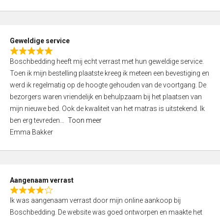
o
u
t
Geweldige service
o
R
f
Boschbedding heeft mij echt verrast met hun geweldige service.
a
5
Toen ik mijn bestelling plaatste kreeg ik meteen een bevestiging en
t
werd ik regelmatig op de hoogte gehouden van de voortgang. De
e
bezorgers waren vriendelijk en behulpzaam bij het plaatsen van
d
mijn nieuwe bed. Ook de kwaliteit van het matras is uitstekend. Ik
5
ben erg tevreden
Toon meer
,
Emma Bakker
0
o
u
t
Aangenaam verrast
o
R
f
Ik was aangenaam verrast door mijn online aankoop bij
a
5
Boschbedding. De website was goed ontworpen en maakte het
t