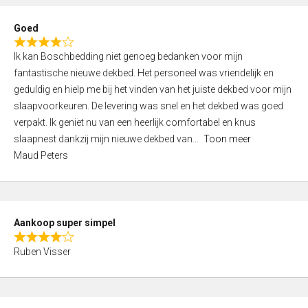
e
d
Goed
4
R
,
Ik kan Boschbedding niet genoeg bedanken voor mijn
a
0
fantastische nieuwe dekbed. Het personeel was vriendelijk en
t
o
geduldig en hielp me bij het vinden van het juiste dekbed voor mijn
e
u
slaapvoorkeuren. De levering was snel en het dekbed was goed
d
t
verpakt. Ik geniet nu van een heerlijk comfortabel en knus
4
o
slaapnest dankzij mijn nieuwe dekbed van
Toon meer
,
f
Maud Peters
0
5
o
u
t
Aankoop super simpel
o
R
f
Ruben Visser
a
5
t
e