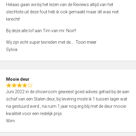
e
Helaas gaan we bij het lezen van de Reviews altijd van het
d
slechtste uit deze fout heb ik ook gemaakt maar dit was niet
4
terecht!
,
Bij deze alle lof aan Tim van mr. Noir!!
0
o
Wij zijn echt super tevreden met de
Toon meer
u
Sylvia
t
o
f
5
Mooie deur
R
Juni 2022 in de showroom geweest goed advies gehad bij de aan
a
schaf van een Stalen deur, bij levering miste ik 1 tussen lager wat
t
na gestuurd werd , na ruim 1 jaar nog erg blij met de deur mooie
e
kwaliteit voor een redelijk prijs.
d
Wim
4
,