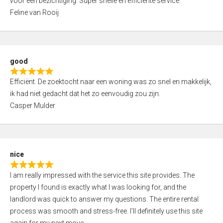
voor een bezichtiging. Super snelle en efficiënte service.
t
o
Feline van Rooij
e
f
d
5
5
,
good
0
R
o
Efficiënt. De zoektocht naar een woning was zo snel en makkelijk,
a
u
ik had niet gedacht dat het zo eenvoudig zou zijn.
t
t
Casper Mulder
e
o
d
f
5
5
,
nice
0
R
o
I am really impressed with the service this site provides. The
a
u
property I found is exactly what I was looking for, and the
t
t
landlord was quick to answer my questions. The entire rental
e
o
process was smooth and stress-free. I’ll definitely use this site
d
f
again for my next move.