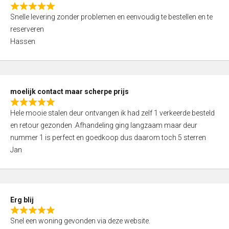
o
R
f
Snelle levering zonder problemen en eenvoudig te bestellen en te
a
5
reserveren
t
Hassen
e
d
5
,
moelijk contact maar scherpe prijs
0
R
o
Hele mooie stalen deur ontvangen ik had zelf 1 verkeerde besteld
a
u
en retour gezonden .Afhandeling ging langzaam maar deur
t
t
nummer 1 is perfect en goedkoop dus daarom toch 5 sterren
e
o
Jan
d
f
5
5
,
0
Erg blij
o
R
u
Snel een woning gevonden via deze website.
a