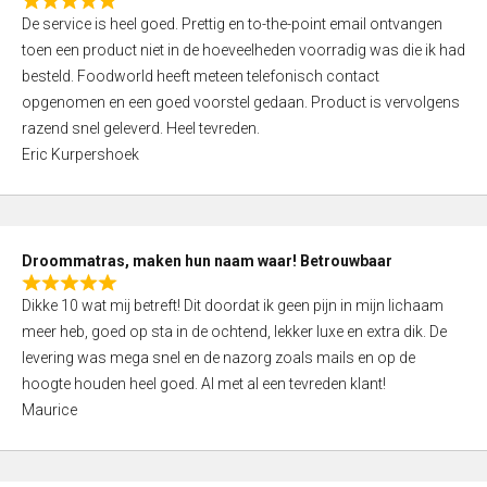
R
f
De service is heel goed. Prettig en to-the-point email ontvangen
a
5
toen een product niet in de hoeveelheden voorradig was die ik had
t
besteld. Foodworld heeft meteen telefonisch contact
e
opgenomen en een goed voorstel gedaan. Product is vervolgens
d
razend snel geleverd. Heel tevreden.
5
Eric Kurpershoek
,
0
o
u
Droommatras, maken hun naam waar! Betrouwbaar
t
R
o
Dikke 10 wat mij betreft! Dit doordat ik geen pijn in mijn lichaam
a
f
meer heb, goed op sta in de ochtend, lekker luxe en extra dik. De
t
5
levering was mega snel en de nazorg zoals mails en op de
e
hoogte houden heel goed. Al met al een tevreden klant!
d
Maurice
5
,
0