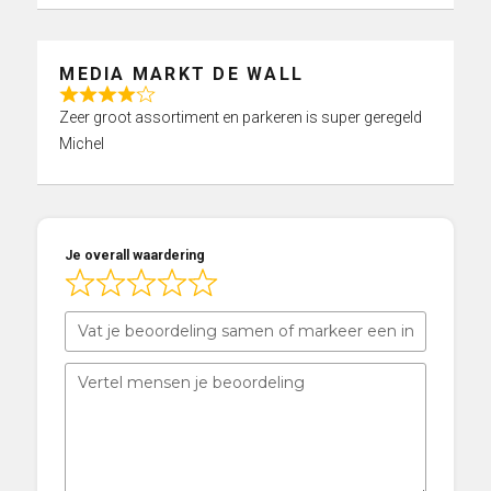
d
5
,
MEDIA MARKT DE WALL
0
R
o
Zeer groot assortiment en parkeren is super geregeld
a
u
Michel
t
t
e
o
d
f
4
5
Je overall waardering
,
0
o
u
t
o
f
5