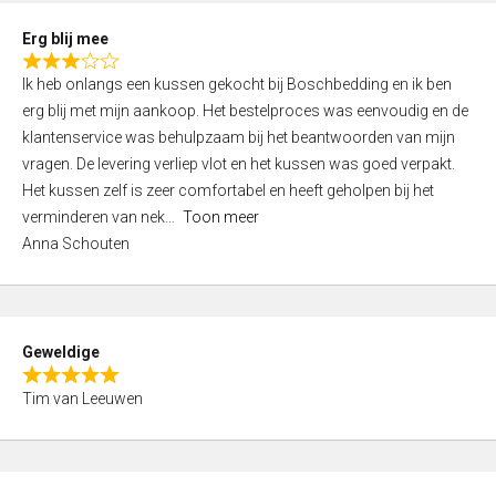
t
Erg blij mee
o
R
f
Ik heb onlangs een kussen gekocht bij Boschbedding en ik ben
a
5
erg blij met mijn aankoop. Het bestelproces was eenvoudig en de
t
klantenservice was behulpzaam bij het beantwoorden van mijn
e
vragen. De levering verliep vlot en het kussen was goed verpakt.
d
Het kussen zelf is zeer comfortabel en heeft geholpen bij het
3
verminderen van nek
Toon meer
,
Anna Schouten
0
o
u
t
Geweldige
o
R
f
Tim van Leeuwen
a
5
t
e
d