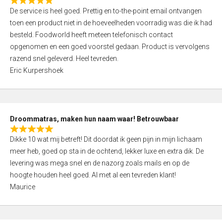
R
f
De service is heel goed. Prettig en to-the-point email ontvangen
a
5
toen een product niet in de hoeveelheden voorradig was die ik had
t
besteld. Foodworld heeft meteen telefonisch contact
e
opgenomen en een goed voorstel gedaan. Product is vervolgens
d
razend snel geleverd. Heel tevreden.
5
Eric Kurpershoek
,
0
o
u
Droommatras, maken hun naam waar! Betrouwbaar
t
R
o
Dikke 10 wat mij betreft! Dit doordat ik geen pijn in mijn lichaam
a
f
meer heb, goed op sta in de ochtend, lekker luxe en extra dik. De
t
5
levering was mega snel en de nazorg zoals mails en op de
e
hoogte houden heel goed. Al met al een tevreden klant!
d
Maurice
5
,
0