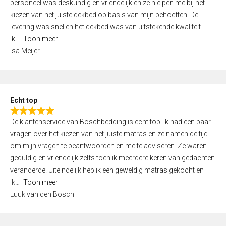
personeel was deskundig en vriendelijk en ze hielpen me bij het
e
kiezen van het juiste dekbed op basis van mijn behoeften. De
d
levering was snel en het dekbed was van uitstekende kwaliteit.
5
Ik
Toon meer
,
Isa Meijer
0
o
u
t
Echt top
o
R
f
De klantenservice van Boschbedding is echt top. Ik had een paar
a
5
vragen over het kiezen van het juiste matras en ze namen de tijd
t
om mijn vragen te beantwoorden en me te adviseren. Ze waren
e
geduldig en vriendelijk zelfs toen ik meerdere keren van gedachten
d
veranderde. Uiteindelijk heb ik een geweldig matras gekocht en
5
ik
Toon meer
,
Luuk van den Bosch
0
o
u