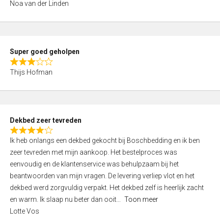
Noa van der Linden
0
o
u
t
Super goed geholpen
o
R
f
Thijs Hofman
a
5
t
e
d
Dekbed zeer tevreden
3
R
,
Ik heb onlangs een dekbed gekocht bij Boschbedding en ik ben
a
0
zeer tevreden met mijn aankoop. Het bestelproces was
t
o
eenvoudig en de klantenservice was behulpzaam bij het
e
u
beantwoorden van mijn vragen. De levering verliep vlot en het
d
t
dekbed werd zorgvuldig verpakt. Het dekbed zelf is heerlijk zacht
4
o
en warm. Ik slaap nu beter dan ooit
Toon meer
,
f
Lotte Vos
0