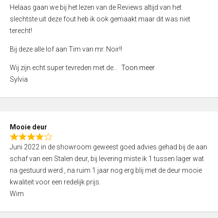
e
Helaas gaan we bij het lezen van de Reviews altijd van het
d
slechtste uit deze fout heb ik ook gemaakt maar dit was niet
4
terecht!
,
Bij deze alle lof aan Tim van mr. Noir!!
0
o
Wij zijn echt super tevreden met de
Toon meer
u
Sylvia
t
o
f
5
Mooie deur
R
Juni 2022 in de showroom geweest goed advies gehad bij de aan
a
schaf van een Stalen deur, bij levering miste ik 1 tussen lager wat
t
na gestuurd werd , na ruim 1 jaar nog erg blij met de deur mooie
e
kwaliteit voor een redelijk prijs.
d
Wim
4
,