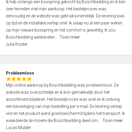
Ik heb onlangs een boxspring gekocht bij Boschbedding en ik ben
a
5
zeer tevreden met mijn aankoop. Het bestelproces was
t
eenvoudig en de website was gebruiksvriendelijk. De levering was
e
op tijd en de installatie verliep snel. Ik slaap nu al een paar weken
d
op mijn nieuwe boxspring en het comfort is geweldig. Ik zou
3
Boschbedding aanbevelen
Toon meer
,
Julia Koster
0
o
u
t
Probleemloos
o
R
f
Mijn online aankoop bij Boschbedding was probleemloos. De
a
5
website was overzichtelijk en ik kon gemakkelijk door het
t
assortiment bladeren. Het bestelproces was snel en ik ontving
e
een bevestiging van mijn bestelling per e-mail. De levering verliep
d
vlot en het product werd goed beschermd tijdens het transport. Ik
5
waardeerde de moeite die Boschbedding deed om
Toon meer
,
Lucas Mulder
0