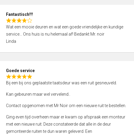
0
o
Fantastisch!!!
u
R
t
Wat een mooie deuren en wat een goede vriendelijke en kundige
a
o
service… Ons huis is nu helemaal af! Bedankt Mr. noir
t
f
Linda
e
5
d
4
,
Goede service
0
R
o
Bij een bij ons geplaatste taatsdeur was een ruit gesneuveld.
a
u
t
Kan gebeuren maar wel vervelend..
t
e
o
Contact opgenomen met Mr Noir om een nieuwe ruit te bestellen.
d
f
5
Ging even tijd overheen maar er kwam op afspraak een monteur
5
,
met een nieuwe ruit. Deze constateerde dat alle in de deur
0
gemonteerde ruiten te dun waren geleverd. Een