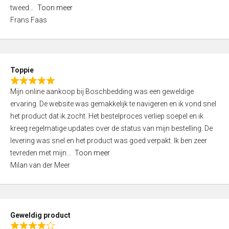
o
tweed
Toon meer
u
Frans Faas
t
o
f
5
Toppie
R
Mijn online aankoop bij Boschbedding was een geweldige
a
ervaring. De website was gemakkelijk te navigeren en ik vond snel
t
het product dat ik zocht. Het bestelproces verliep soepel en ik
e
kreeg regelmatige updates over de status van mijn bestelling. De
d
levering was snel en het product was goed verpakt. Ik ben zeer
5
tevreden met mijn
Toon meer
,
Milan van der Meer
0
o
u
t
Geweldig product
o