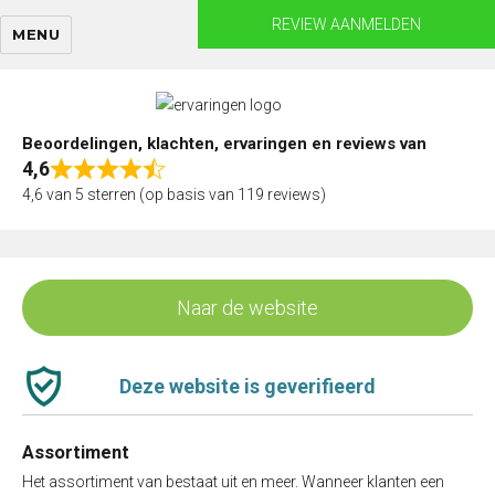
Skip
REVIEW AANMELDEN
MENU
to
content
Beoordelingen, klachten, ervaringen en reviews van
4,6
Rated
4,6 van 5 sterren (op basis van 119 reviews)
4,6
out
of
5
Naar de website
Deze website is geverifieerd
Assortiment
Het assortiment van bestaat uit en meer. Wanneer klanten een