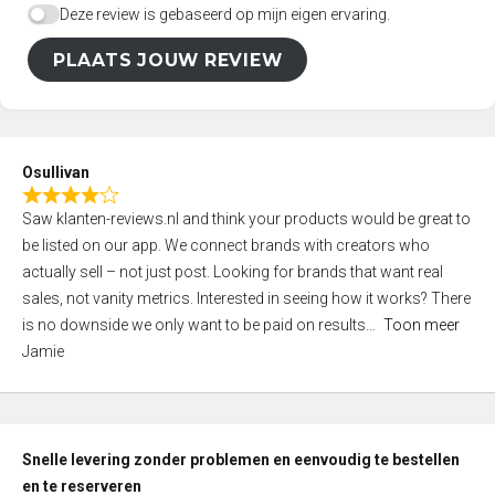
Deze review is gebaseerd op mijn eigen ervaring.
PLAATS JOUW REVIEW
Osullivan
R
Saw klanten-reviews.nl and think your products would be great to
a
be listed on our app. We connect brands with creators who
t
actually sell – not just post. Looking for brands that want real
e
sales, not vanity metrics. Interested in seeing how it works? There
d
is no downside we only want to be paid on results
Toon meer
4
Jamie
,
0
o
u
Snelle levering zonder problemen en eenvoudig te bestellen
t
en te reserveren