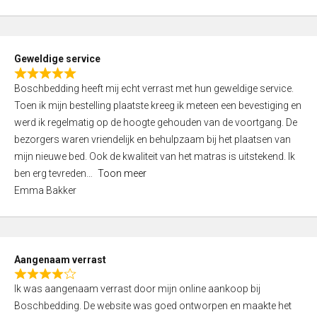
o
u
t
Geweldige service
o
R
f
Boschbedding heeft mij echt verrast met hun geweldige service.
a
5
Toen ik mijn bestelling plaatste kreeg ik meteen een bevestiging en
t
werd ik regelmatig op de hoogte gehouden van de voortgang. De
e
bezorgers waren vriendelijk en behulpzaam bij het plaatsen van
d
mijn nieuwe bed. Ook de kwaliteit van het matras is uitstekend. Ik
5
ben erg tevreden
Toon meer
,
Emma Bakker
0
o
u
t
Aangenaam verrast
o
R
f
Ik was aangenaam verrast door mijn online aankoop bij
a
5
Boschbedding. De website was goed ontworpen en maakte het
t