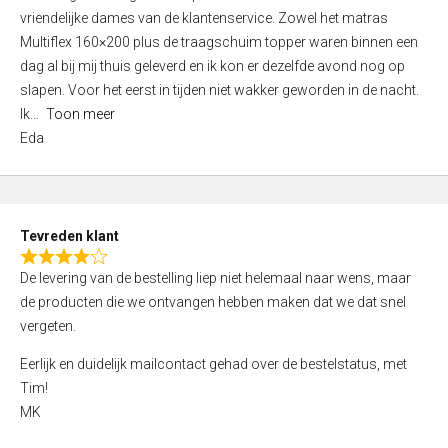
a
vriendelijke dames van de klantenservice. Zowel het matras
t
Multiflex 160×200 plus de traagschuim topper waren binnen een
e
dag al bij mij thuis geleverd en ik kon er dezelfde avond nog op
d
slapen. Voor het eerst in tijden niet wakker geworden in de nacht.
5
Ik
Toon meer
,
Eda
0
o
u
t
Tevreden klant
o
R
f
De levering van de bestelling liep niet helemaal naar wens, maar
a
5
de producten die we ontvangen hebben maken dat we dat snel
t
vergeten.
e
d
Eerlijk en duidelijk mailcontact gehad over de bestelstatus, met
4
Tim!
,
MK
0