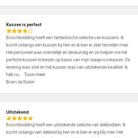
5
o
u
t
Kussen is perfect
o
R
f
Boschbedding heeft een fantastische selectie van kussens. Ik
a
5
kocht onlangs een kussen bij hen en ik ben er zeer tevreden mee.
t
Het personeel was vriendelijk en deskundig en ze hielpen me het
e
perfecte kussen te kiezen op basis van mijn slaapvoorkeuren. De
d
levering was snel en het kussen was van uitstekende kwaliteit. Ik
4
heb nu
Toon meer
,
Bram de Ruiter
0
o
u
t
Uitstekend
o
R
f
Boschbedding heeft een uitstekende selectie van dekbedden. Ik
a
5
kocht onlangs een dekbed bij hen en ik ben er erg blij mee. Het
t