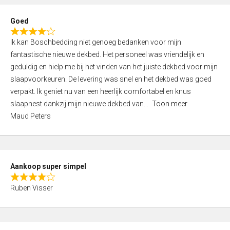
e
d
Goed
4
R
,
Ik kan Boschbedding niet genoeg bedanken voor mijn
a
0
fantastische nieuwe dekbed. Het personeel was vriendelijk en
t
o
geduldig en hielp me bij het vinden van het juiste dekbed voor mijn
e
u
slaapvoorkeuren. De levering was snel en het dekbed was goed
d
t
verpakt. Ik geniet nu van een heerlijk comfortabel en knus
4
o
slaapnest dankzij mijn nieuwe dekbed van
Toon meer
,
f
Maud Peters
0
5
o
u
t
Aankoop super simpel
o
R
f
Ruben Visser
a
5
t
e