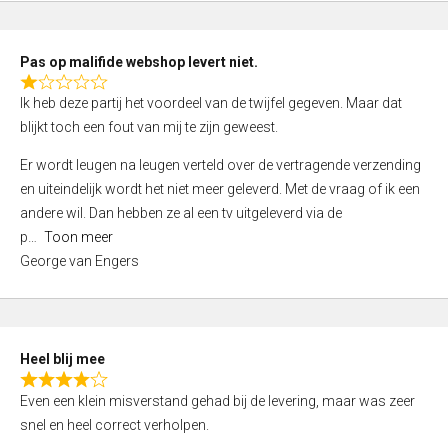
o
u
t
Pas op malifide webshop levert niet.
o
R
Ik heb deze partij het voordeel van de twijfel gegeven. Maar dat
f
a
blijkt toch een fout van mij te zijn geweest.
5
t
e
Er wordt leugen na leugen verteld over de vertragende verzending
d
en uiteindelijk wordt het niet meer geleverd. Met de vraag of ik een
1
andere wil. Dan hebben ze al een tv uitgeleverd via de
,
p
Toon meer
0
George van Engers
o
u
t
o
Heel blij mee
f
R
Even een klein misverstand gehad bij de levering, maar was zeer
5
a
snel en heel correct verholpen.
t