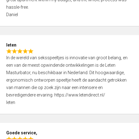
e
5
hassle-free.
d
Daniel
5
,
0
o
leten
u
R
t
In de wereld van seksspeeltjes is innovatie van groot belang, en
a
o
een van de meest opwindende ontwikkelingen is de Leten
t
f
Masturbator, nu beschikbaar in Nederland. Dit hoogwaardige,
e
5
ergonomisch ontworpen speeltje heeft de aandacht getrokken
d
van mannen die op zoek zijn naar een intensere en
5
bevredigendere ervaring. https://www.letendirect.nl/
,
leten
0
o
u
t
Goede service,
o