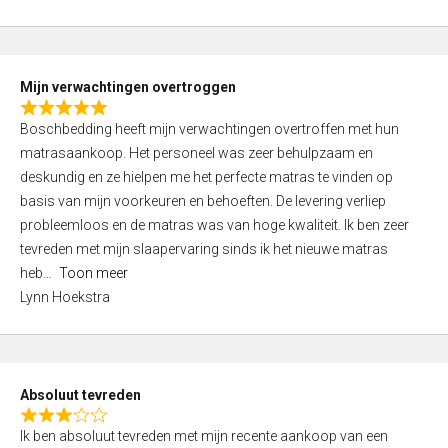
0
5
o
u
t
Mijn verwachtingen overtroggen
o
R
f
Boschbedding heeft mijn verwachtingen overtroffen met hun
a
5
matrasaankoop. Het personeel was zeer behulpzaam en
t
deskundig en ze hielpen me het perfecte matras te vinden op
e
basis van mijn voorkeuren en behoeften. De levering verliep
d
probleemloos en de matras was van hoge kwaliteit. Ik ben zeer
5
tevreden met mijn slaapervaring sinds ik het nieuwe matras
,
heb
Toon meer
0
Lynn Hoekstra
o
u
t
o
Absoluut tevreden
f
R
5
Ik ben absoluut tevreden met mijn recente aankoop van een