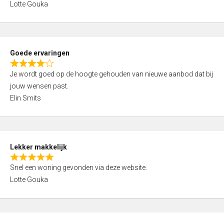
t
Lotte Gouka
t
o
e
f
d
5
5
Goede ervaringen
,
R
0
Je wordt goed op de hoogte gehouden van nieuwe aanbod dat bij
a
o
jouw wensen past.
t
u
Elin Smits
e
t
d
o
4
f
,
5
Lekker makkelijk
0
R
o
Snel een woning gevonden via deze website.
a
u
Lotte Gouka
t
t
e
o
d
f
5