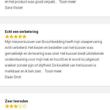
en het product was goed verpakt
Toon meer
,
Sara Visser
0
o
u
t
Echt een verbetering
o
R
f
Mijn nieuwe kussen van Boschbedding heeft mijn slaapervaring
a
5
echt verbeterd. Het kiezen en bestellen van het kussen was
t
gemakkelijk en de levering was snel. Het kussen biedt uitstekende
e
ondersteuning voor mijn nek en hoofd en ik word nu uitgerust
d
wakker zonder pijn of stijfheid. De kwaliteit van het kussen is
5
merkbaar en ik ben zeer
Toon meer
,
Daan Smit
0
o
u
t
Zeer tevreden
o
R
f