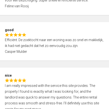
voor een bezichtiging. Super snelle en efficiënte service.
t
o
Feline van Rooij
e
f
d
5
5
,
good
0
R
o
Efficiënt. De zoektocht naar een woning was zo snel en makkelijk,
a
u
ik had niet gedacht dat het zo eenvoudig zou zijn.
t
t
Casper Mulder
e
o
d
f
5
5
,
nice
0
R
o
I am really impressed with the service this site provides. The
a
u
property I found is exactly what I was looking for, and the
t
t
landlord was quick to answer my questions. The entire rental
e
o
process was smooth and stress-free. I’ll definitely use this site
d
f
again for my next move.