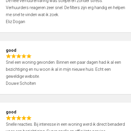
De hele verhuurervaring was soepel en zonder stress.
a
t
Verhuurders reageren zeer snel. De filters zijn erg handig en helpen
t
o
me snel te vinden wat ik zoek.
e
f
Eliz Dogan
d
5
5
,
0
good
o
R
u
Snel een woning gevonden. Binnen een paar dagen had ik al een
a
t
bezichtiging en nu woon ik al in mijn nieuwe huis. Echt een
t
o
geweldige website.
e
f
Douwe Scholten
d
5
5
,
0
good
o
R
u
Snelle reacties. Bij interesse in een woning werd ik direct benaderd
a
t