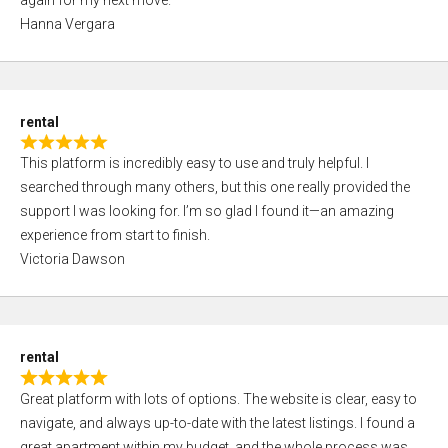
5
5
Hanna Vergara
,
0
o
u
rental
t
R
o
This platform is incredibly easy to use and truly helpful. I
a
f
searched through many others, but this one really provided the
t
5
support I was looking for. I’m so glad I found it—an amazing
e
experience from start to finish.
d
Victoria Dawson
5
,
0
o
rental
u
R
t
Great platform with lots of options. The website is clear, easy to
a
o
navigate, and always up-to-date with the latest listings. I found a
t
f
great apartment within my budget, and the whole process was