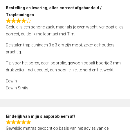
o
Bestelling en levering, alles correct afgehandeld /
u
Trapleuningen
t
R
o
Geduld is een schone zaak, maar als je even wacht, verloopt alles
a
f
correct, duidelijk mailcontact met Tim.
t
5
e
De stalen trapleuningen 3 x 3 cm zijn mooi, zeker de houders,
d
prachtig.
4
Tip voor het boren, geen boorolie, gewoon cobalt boortje 3 mm,
,
druk zetten met accutol, dan boor je niet te hard en het werkt.
0
o
Edwin
u
Edwin Smits
t
o
f
5
Eindelijk van mijn slaapprobleem af!
R
Geweldig matras gekocht op basis van het advies van de