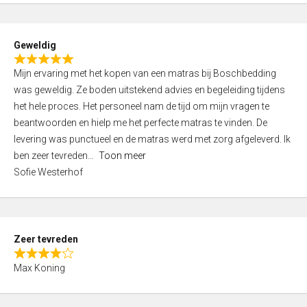
o
u
t
Geweldig
o
R
f
Mijn ervaring met het kopen van een matras bij Boschbedding
a
5
was geweldig. Ze boden uitstekend advies en begeleiding tijdens
t
het hele proces. Het personeel nam de tijd om mijn vragen te
e
beantwoorden en hielp me het perfecte matras te vinden. De
d
levering was punctueel en de matras werd met zorg afgeleverd. Ik
5
ben zeer tevreden
Toon meer
,
Sofie Westerhof
0
o
u
t
Zeer tevreden
o
R
f
Max Koning
a
5
t