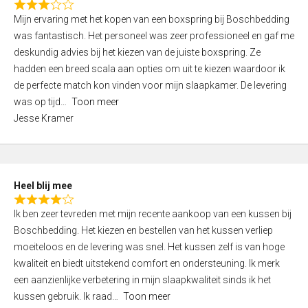
o
R
,
f
Mijn ervaring met het kopen van een boxspring bij Boschbedding
a
0
5
was fantastisch. Het personeel was zeer professioneel en gaf me
t
o
deskundig advies bij het kiezen van de juiste boxspring. Ze
e
u
hadden een breed scala aan opties om uit te kiezen waardoor ik
d
t
de perfecte match kon vinden voor mijn slaapkamer. De levering
3
o
was op tijd
Toon meer
,
f
Jesse Kramer
0
5
o
u
t
Heel blij mee
o
R
f
Ik ben zeer tevreden met mijn recente aankoop van een kussen bij
a
5
Boschbedding. Het kiezen en bestellen van het kussen verliep
t
moeiteloos en de levering was snel. Het kussen zelf is van hoge
e
kwaliteit en biedt uitstekend comfort en ondersteuning. Ik merk
d
een aanzienlijke verbetering in mijn slaapkwaliteit sinds ik het
4
kussen gebruik. Ik raad
Toon meer
,