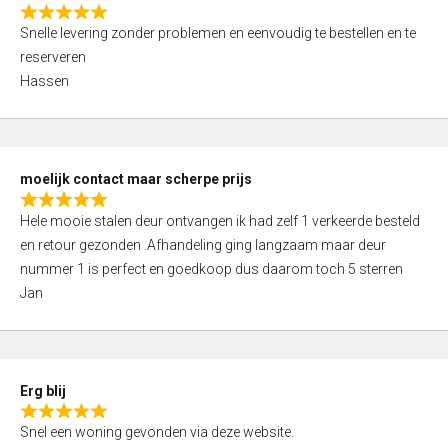
o
R
f
Snelle levering zonder problemen en eenvoudig te bestellen en te
a
5
reserveren
t
Hassen
e
d
5
,
moelijk contact maar scherpe prijs
0
R
o
Hele mooie stalen deur ontvangen ik had zelf 1 verkeerde besteld
a
u
en retour gezonden .Afhandeling ging langzaam maar deur
t
t
nummer 1 is perfect en goedkoop dus daarom toch 5 sterren
e
o
Jan
d
f
5
5
,
0
Erg blij
o
R
u
Snel een woning gevonden via deze website.
a