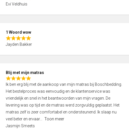
R
f
Evi Veldhuis
a
5
t
e
d
1 Woord wow
4
R
,
Jayden Bakker
a
0
t
o
e
u
d
t
Blij met mijn matras
5
o
R
,
f
Ik ben erg blij met de aankoop van mijn matras bij Boschbedding.
a
0
5
Het bestelproces was eenvoudig en de klantenservice was
t
o
vriendelijk en snel in het beantwoorden van mijn vragen. De
e
u
levering was op tijd en de matras werd zorgvuldig geplaatst. Het
d
t
matras zelf is zeer comfortabel en ondersteunend. Ik slaap nu
5
o
veel beter en ervaar
Toon meer
,
f
Jasmijn Smeets