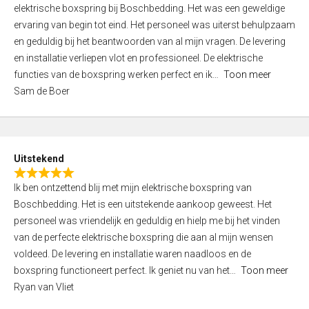
a
elektrische boxspring bij Boschbedding. Het was een geweldige
t
ervaring van begin tot eind. Het personeel was uiterst behulpzaam
e
en geduldig bij het beantwoorden van al mijn vragen. De levering
d
en installatie verliepen vlot en professioneel. De elektrische
3
functies van de boxspring werken perfect en ik
Toon meer
,
Sam de Boer
0
o
u
t
Uitstekend
o
R
f
Ik ben ontzettend blij met mijn elektrische boxspring van
a
5
Boschbedding. Het is een uitstekende aankoop geweest. Het
t
personeel was vriendelijk en geduldig en hielp me bij het vinden
e
van de perfecte elektrische boxspring die aan al mijn wensen
d
voldeed. De levering en installatie waren naadloos en de
5
boxspring functioneert perfect. Ik geniet nu van het
Toon meer
,
Ryan van Vliet
0