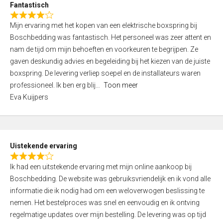
Fantastisch
5
R
,
Mijn ervaring met het kopen van een elektrische boxspring bij
a
0
Boschbedding was fantastisch. Het personeel was zeer attent en
t
o
nam de tijd om mijn behoeften en voorkeuren te begrijpen. Ze
e
u
gaven deskundig advies en begeleiding bij het kiezen van de juiste
d
t
boxspring. De levering verliep soepel en de installateurs waren
4
o
professioneel. Ik ben erg blij
Toon meer
,
f
Eva Kuijpers
0
5
o
u
t
Uistekende ervaring
o
R
f
Ik had een uitstekende ervaring met mijn online aankoop bij
a
5
Boschbedding. De website was gebruiksvriendelijk en ik vond alle
t
informatie die ik nodig had om een weloverwogen beslissing te
e
nemen. Het bestelproces was snel en eenvoudig en ik ontving
d
regelmatige updates over mijn bestelling. De levering was op tijd
4