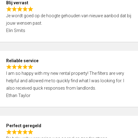
5
Blij verrast
,
R
0
Je wordt goed op de hoogte gehouden van nieuwe aanbod dat bij
a
o
jouw wensen past.
t
u
Elin Smits
e
t
d
o
5
f
,
5
Reliable service
0
R
o
I am so happy with my new rental property! The filters are very
a
u
helpful and allowed me to quickly find what I was looking for. I
t
t
also received quick responses from landlords.
e
o
Ethan Taylor
d
f
5
5
,
0
Perfect geregeld
o
R
u