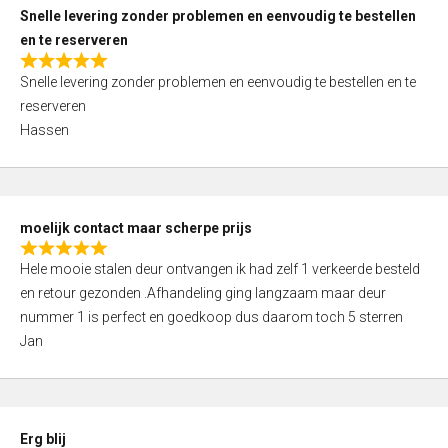
u
Snelle levering zonder problemen en eenvoudig te bestellen
t
en te reserveren
o
R
f
Snelle levering zonder problemen en eenvoudig te bestellen en te
a
5
reserveren
t
Hassen
e
d
5
,
moelijk contact maar scherpe prijs
0
R
o
Hele mooie stalen deur ontvangen ik had zelf 1 verkeerde besteld
a
u
en retour gezonden .Afhandeling ging langzaam maar deur
t
t
nummer 1 is perfect en goedkoop dus daarom toch 5 sterren
e
o
Jan
d
f
5
5
,
0
Erg blij