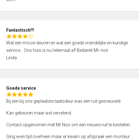
4
,
0
o
Fantastisch!!!
u
R
t
Wat een mooie deuren en wat een goede vriendelijke en kundige
a
o
service… Ons huis is nu helemaal af! Bedankt Mr. noir
t
f
Linda
e
5
d
4
,
Goede service
0
R
o
Bij een bij ons geplaatste taatsdeur was een ruit gesneuveld.
a
u
t
Kan gebeuren maar wel vervelend..
t
e
o
Contact opgenomen met Mr Noir om een nieuwe ruit te bestellen.
d
f
5
Ging even tijd overheen maar er kwam op afspraak een monteur
5