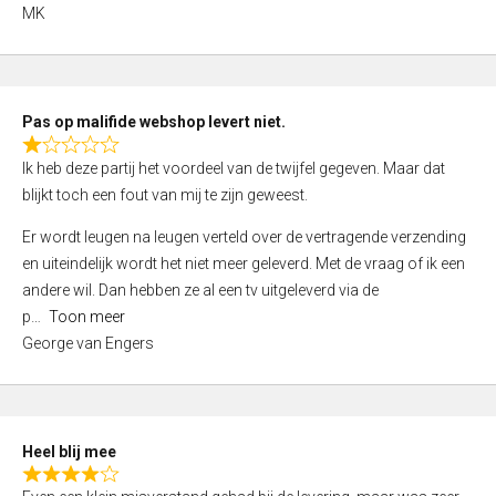
,
MK
0
o
u
t
Pas op malifide webshop levert niet.
o
R
Ik heb deze partij het voordeel van de twijfel gegeven. Maar dat
f
a
blijkt toch een fout van mij te zijn geweest.
5
t
e
Er wordt leugen na leugen verteld over de vertragende verzending
d
en uiteindelijk wordt het niet meer geleverd. Met de vraag of ik een
1
andere wil. Dan hebben ze al een tv uitgeleverd via de
,
p
Toon meer
0
George van Engers
o
u
t
o
Heel blij mee
f
R