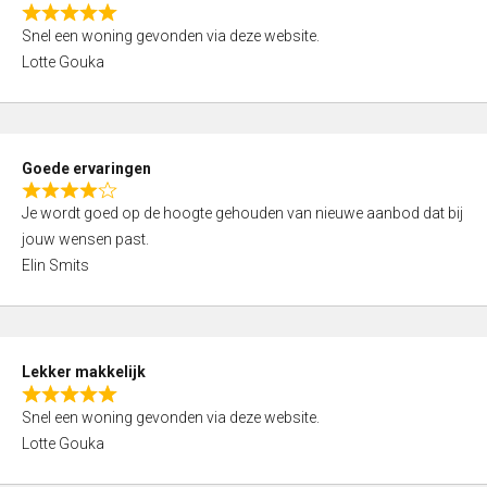
o
R
u
Snel een woning gevonden via deze website.
a
t
Lotte Gouka
t
o
e
f
d
5
5
Goede ervaringen
,
R
0
Je wordt goed op de hoogte gehouden van nieuwe aanbod dat bij
a
o
jouw wensen past.
t
u
Elin Smits
e
t
d
o
4
f
,
5
Lekker makkelijk
0
R
o
Snel een woning gevonden via deze website.
a
u
Lotte Gouka
t
t
e