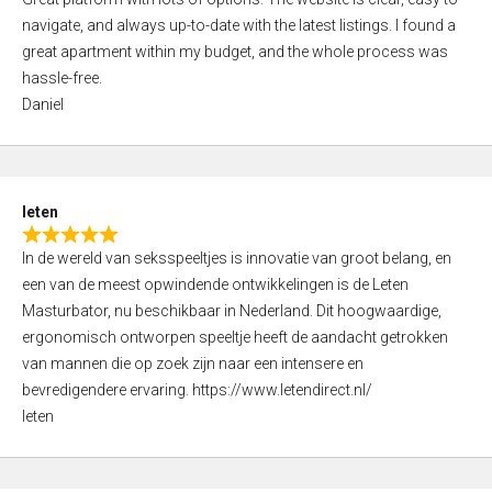
a
o
navigate, and always up-to-date with the latest listings. I found a
t
f
great apartment within my budget, and the whole process was
e
5
hassle-free.
d
Daniel
5
,
0
o
leten
u
R
t
In de wereld van seksspeeltjes is innovatie van groot belang, en
a
o
een van de meest opwindende ontwikkelingen is de Leten
t
f
Masturbator, nu beschikbaar in Nederland. Dit hoogwaardige,
e
5
ergonomisch ontworpen speeltje heeft de aandacht getrokken
d
van mannen die op zoek zijn naar een intensere en
5
bevredigendere ervaring. https://www.letendirect.nl/
,
leten
0
o
u