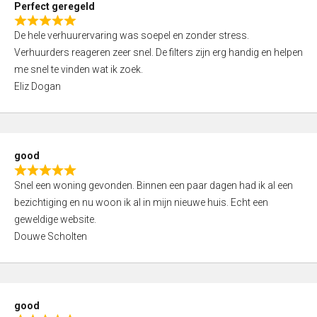
Perfect geregeld
o
R
u
De hele verhuurervaring was soepel en zonder stress.
a
t
Verhuurders reageren zeer snel. De filters zijn erg handig en helpen
t
o
me snel te vinden wat ik zoek.
e
f
Eliz Dogan
d
5
5
,
0
good
o
R
u
Snel een woning gevonden. Binnen een paar dagen had ik al een
a
t
bezichtiging en nu woon ik al in mijn nieuwe huis. Echt een
t
o
geweldige website.
e
f
Douwe Scholten
d
5
5
,
0
good
o