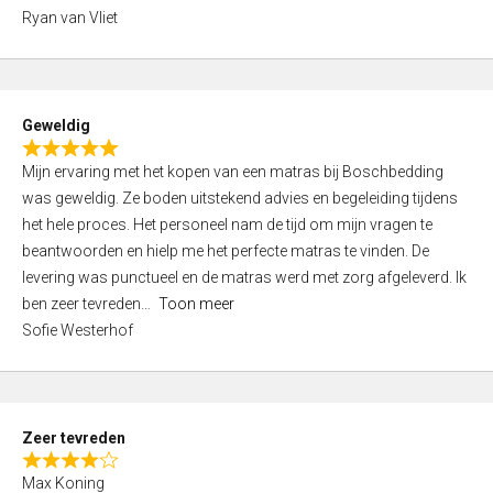
,
Ryan van Vliet
0
o
u
t
Geweldig
o
R
f
Mijn ervaring met het kopen van een matras bij Boschbedding
a
5
was geweldig. Ze boden uitstekend advies en begeleiding tijdens
t
het hele proces. Het personeel nam de tijd om mijn vragen te
e
beantwoorden en hielp me het perfecte matras te vinden. De
d
levering was punctueel en de matras werd met zorg afgeleverd. Ik
5
ben zeer tevreden
Toon meer
,
Sofie Westerhof
0
o
u
t
Zeer tevreden
o
R
f
Max Koning