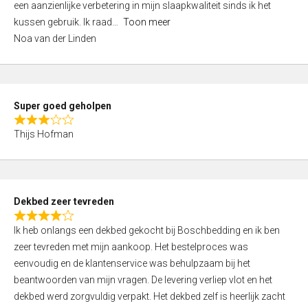
een aanzienlijke verbetering in mijn slaapkwaliteit sinds ik het
4
kussen gebruik. Ik raad
Toon meer
,
Noa van der Linden
0
o
u
t
Super goed geholpen
o
R
f
Thijs Hofman
a
5
t
e
d
Dekbed zeer tevreden
3
R
,
Ik heb onlangs een dekbed gekocht bij Boschbedding en ik ben
a
0
zeer tevreden met mijn aankoop. Het bestelproces was
t
o
eenvoudig en de klantenservice was behulpzaam bij het
e
u
beantwoorden van mijn vragen. De levering verliep vlot en het
d
t
dekbed werd zorgvuldig verpakt. Het dekbed zelf is heerlijk zacht
4