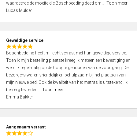
waardeerde de moeite die Boschbedding deed om
Toon meer
,
Lucas Mulder
0
o
u
t
Geweldige service
o
R
f
Boschbedding heeft mij echt verrast met hun geweldige service.
a
5
Toen ik mijn bestelling plaatste kreeg ik meteen een bevestiging en
t
werd ik regelmatig op de hoogte gehouden van de voortgang. De
e
bezorgers waren vriendelijk en behulpzaam bij het plaatsen van
d
mijn nieuwe bed. Ook de kwaliteit van het matras is uitstekend. Ik
5
ben erg tevreden
Toon meer
,
Emma Bakker
0
o
u
t
Aangenaam verrast
o
R