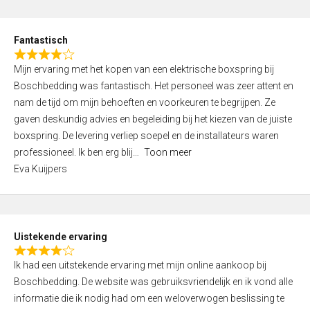
e
d
Fantastisch
5
R
,
Mijn ervaring met het kopen van een elektrische boxspring bij
a
0
Boschbedding was fantastisch. Het personeel was zeer attent en
t
o
nam de tijd om mijn behoeften en voorkeuren te begrijpen. Ze
e
u
gaven deskundig advies en begeleiding bij het kiezen van de juiste
d
t
boxspring. De levering verliep soepel en de installateurs waren
4
o
professioneel. Ik ben erg blij
Toon meer
,
f
Eva Kuijpers
0
5
o
u
t
Uistekende ervaring
o
R
f
Ik had een uitstekende ervaring met mijn online aankoop bij
a
5
Boschbedding. De website was gebruiksvriendelijk en ik vond alle
t
informatie die ik nodig had om een weloverwogen beslissing te
e