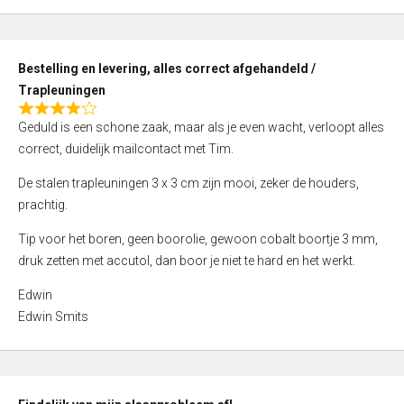
,
0
o
Bestelling en levering, alles correct afgehandeld /
u
Trapleuningen
t
R
o
Geduld is een schone zaak, maar als je even wacht, verloopt alles
a
f
correct, duidelijk mailcontact met Tim.
t
5
e
De stalen trapleuningen 3 x 3 cm zijn mooi, zeker de houders,
d
prachtig.
4
Tip voor het boren, geen boorolie, gewoon cobalt boortje 3 mm,
,
druk zetten met accutol, dan boor je niet te hard en het werkt.
0
o
Edwin
u
Edwin Smits
t
o
f
5