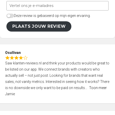
Deze review is gebaseerd op mijn eigen ervaring.
PLAATS JOUW REVIEW
Osullivan
R
Saw klanten-reviews.nl and think your products would be great to
a
be listed on our app. We connect brands with creators who
t
actually sell – not just post. Looking for brands that want real
e
sales, not vanity metrics. Interested in seeing how it works? There
d
is no downside we only want to be paid on results
Toon meer
4
Jamie
,
0
o