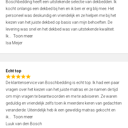
Boschbedding heeft een uitstekende selectie van dekbedden. Ik
a
5
kocht onlangs een dekbed bij hen en ik ben er erg blij mee. Het
t
personeel was deskundig en vriendelijk en ze hielpen me bij het
e
kiezen van het juiste dekbed op basis van mijn behoeften. De
d
levering was snel en het dekbed was van uitstekende kwaliteit.
5
Ik
Toon meer
,
Isa Meijer
0
o
u
t
Echt top
o
R
f
De klantenservice van Boschbedding is echt top. Ik had een paar
a
5
vragen over het kiezen van het juiste matras en ze namen de tijd
t
om mijn vragen te beantwoorden en me te adviseren. Ze waren
e
geduldig en vriendelijk zelfs toen ik meerdere keren van gedachten
d
veranderde. Uiteindelijk heb ik een geweldig matras gekocht en
5
ik
Toon meer
,
Luuk van den Bosch
0