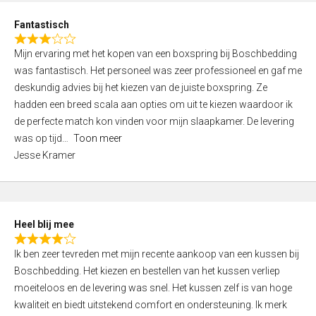
u
d
t
Fantastisch
4
o
R
,
f
Mijn ervaring met het kopen van een boxspring bij Boschbedding
a
0
5
was fantastisch. Het personeel was zeer professioneel en gaf me
t
o
deskundig advies bij het kiezen van de juiste boxspring. Ze
e
u
hadden een breed scala aan opties om uit te kiezen waardoor ik
d
t
de perfecte match kon vinden voor mijn slaapkamer. De levering
3
o
was op tijd
Toon meer
,
f
Jesse Kramer
0
5
o
u
t
Heel blij mee
o
R
f
Ik ben zeer tevreden met mijn recente aankoop van een kussen bij
a
5
Boschbedding. Het kiezen en bestellen van het kussen verliep
t
moeiteloos en de levering was snel. Het kussen zelf is van hoge
e
kwaliteit en biedt uitstekend comfort en ondersteuning. Ik merk
d