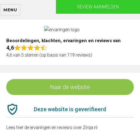
Skip
REVIEW AANMELDEN
MENU
to
content
Beoordelingen, klachten, ervaringen en reviews van
4,6
Rated
4,6 van 5 sterren (op basis van 119 reviews)
4,6
out
of
5
Naar de website
Deze website is geverifieerd
Lees hier de ervaringen en reviews over Zirqa.nl