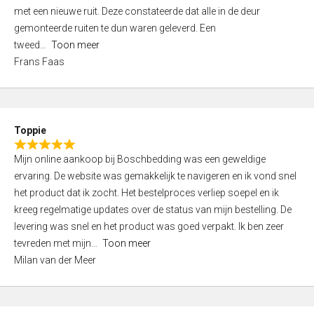
,
met een nieuwe ruit. Deze constateerde dat alle in de deur
0
gemonteerde ruiten te dun waren geleverd. Een
o
tweed
Toon meer
u
Frans Faas
t
o
f
5
Toppie
R
Mijn online aankoop bij Boschbedding was een geweldige
a
ervaring. De website was gemakkelijk te navigeren en ik vond snel
t
het product dat ik zocht. Het bestelproces verliep soepel en ik
e
kreeg regelmatige updates over de status van mijn bestelling. De
d
levering was snel en het product was goed verpakt. Ik ben zeer
5
tevreden met mijn
Toon meer
,
Milan van der Meer
0
o
u