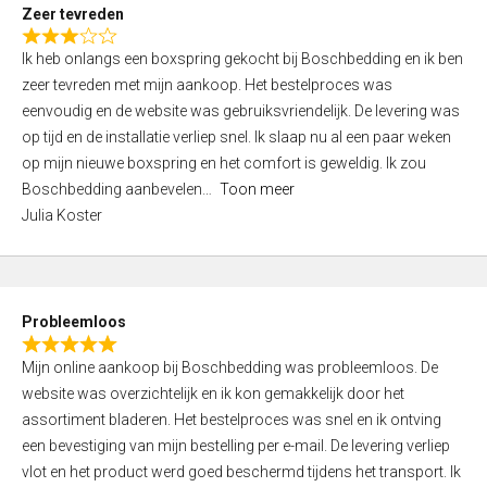
t
Zeer tevreden
o
R
f
Ik heb onlangs een boxspring gekocht bij Boschbedding en ik ben
a
5
zeer tevreden met mijn aankoop. Het bestelproces was
t
eenvoudig en de website was gebruiksvriendelijk. De levering was
e
op tijd en de installatie verliep snel. Ik slaap nu al een paar weken
d
op mijn nieuwe boxspring en het comfort is geweldig. Ik zou
3
Boschbedding aanbevelen
Toon meer
,
Julia Koster
0
o
u
t
Probleemloos
o
R
f
Mijn online aankoop bij Boschbedding was probleemloos. De
a
5
website was overzichtelijk en ik kon gemakkelijk door het
t
assortiment bladeren. Het bestelproces was snel en ik ontving
e
een bevestiging van mijn bestelling per e-mail. De levering verliep
d
vlot en het product werd goed beschermd tijdens het transport. Ik
5