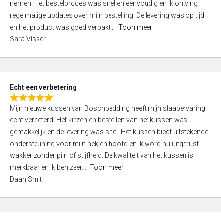
nemen. Het bestelproces was snel en eenvoudig en ik ontving
d
regelmatige updates over mijn bestelling. De levering was op tijd
4
en het product was goed verpakt
Toon meer
,
Sara Visser
0
o
u
t
Echt een verbetering
o
R
f
Mijn nieuwe kussen van Boschbedding heeft mijn slaapervaring
a
5
echt verbeterd. Het kiezen en bestellen van het kussen was
t
gemakkelijk en de levering was snel. Het kussen biedt uitstekende
e
ondersteuning voor mijn nek en hoofd en ik word nu uitgerust
d
wakker zonder pijn of stijfheid. De kwaliteit van het kussen is
5
merkbaar en ik ben zeer
Toon meer
,
Daan Smit
0
o
u