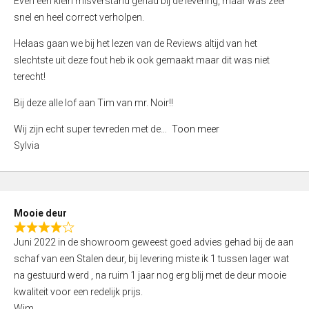
Even een klein misverstand gehad bij de levering, maar was zeer
5
a
snel en heel correct verholpen.
t
e
Helaas gaan we bij het lezen van de Reviews altijd van het
d
slechtste uit deze fout heb ik ook gemaakt maar dit was niet
4
terecht!
,
Bij deze alle lof aan Tim van mr. Noir!!
0
o
Wij zijn echt super tevreden met de
Toon meer
u
Sylvia
t
o
f
5
Mooie deur
R
Juni 2022 in de showroom geweest goed advies gehad bij de aan
a
schaf van een Stalen deur, bij levering miste ik 1 tussen lager wat
t
na gestuurd werd , na ruim 1 jaar nog erg blij met de deur mooie
e
kwaliteit voor een redelijk prijs.
d
Wim