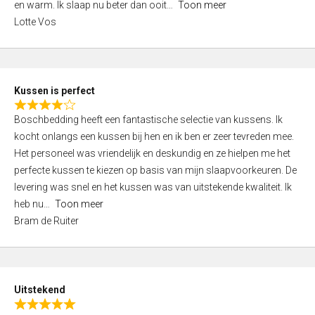
o
en warm. Ik slaap nu beter dan ooit
Toon meer
,
f
Lotte Vos
0
5
o
u
t
Kussen is perfect
o
R
f
Boschbedding heeft een fantastische selectie van kussens. Ik
a
5
kocht onlangs een kussen bij hen en ik ben er zeer tevreden mee.
t
Het personeel was vriendelijk en deskundig en ze hielpen me het
e
perfecte kussen te kiezen op basis van mijn slaapvoorkeuren. De
d
levering was snel en het kussen was van uitstekende kwaliteit. Ik
4
heb nu
Toon meer
,
Bram de Ruiter
0
o
u
t
Uitstekend
o
R
f