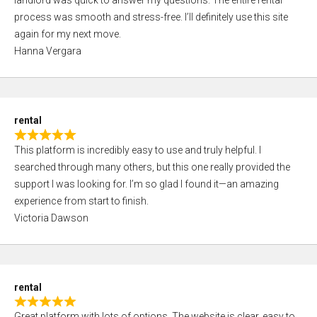
landlord was quick to answer my questions. The entire rental
e
o
process was smooth and stress-free. I’ll definitely use this site
d
f
again for my next move.
5
5
Hanna Vergara
,
0
o
u
rental
t
R
o
This platform is incredibly easy to use and truly helpful. I
a
f
searched through many others, but this one really provided the
t
5
support I was looking for. I’m so glad I found it—an amazing
e
experience from start to finish.
d
Victoria Dawson
5
,
0
o
rental
u
R
t
Great platform with lots of options. The website is clear, easy to