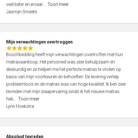
5
o
veel beter en ervaar
Toon meer
,
f
Jasmijn Smeets
0
5
o
u
t
Mijn verwachtingen overtroggen
o
R
f
Boschbedding heeft mijn verwachtingen overtroffen met hun
a
5
matrasaankoop. Het personeel was zeer behulpzaam en
t
deskundig en ze hielpen me het perfecte matras te vinden op
e
basis van mijn voorkeuren en behoeften. De levering verliep
d
probleemloos en de matras was van hoge kwaliteit. Ik ben zeer
5
tevreden met mijn slaapervaring sinds ik het nieuwe matras
,
heb
Toon meer
0
Lynn Hoekstra
o
u
t
o
Absoluut tevreden