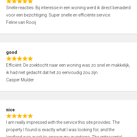
R
u
Snelle reacties. Bij interesse in een woning werd ik direct benaderd
a
t
voor een bezichtiging. Super snelle en efficiënte service.
t
o
Feline van Rooij
e
f
d
5
5
,
good
0
R
o
Efficiënt. De zoektocht naar een woning was zo snel en makkelijk,
a
u
ik had niet gedacht dat het zo eenvoudig zou zijn.
t
t
Casper Mulder
e
o
d
f
5
5
,
nice
0
R
o
I am really impressed with the service this site provides. The
a
u
property I found is exactly what I was looking for, and the
t
t