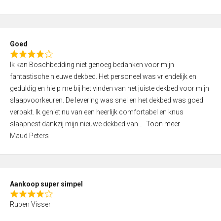
a
5
t
e
d
Goed
4
R
,
Ik kan Boschbedding niet genoeg bedanken voor mijn
a
0
fantastische nieuwe dekbed. Het personeel was vriendelijk en
t
o
geduldig en hielp me bij het vinden van het juiste dekbed voor mijn
e
u
slaapvoorkeuren. De levering was snel en het dekbed was goed
d
t
verpakt. Ik geniet nu van een heerlijk comfortabel en knus
4
o
slaapnest dankzij mijn nieuwe dekbed van
Toon meer
,
f
Maud Peters
0
5
o
u
t
Aankoop super simpel
o
R
f
Ruben Visser
a
5