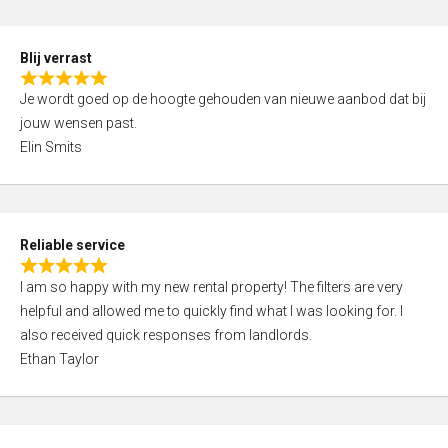
o
d
f
5
5
Blij verrast
,
R
0
Je wordt goed op de hoogte gehouden van nieuwe aanbod dat bij
a
o
jouw wensen past.
t
u
Elin Smits
e
t
d
o
5
f
,
5
Reliable service
0
R
o
I am so happy with my new rental property! The filters are very
a
u
helpful and allowed me to quickly find what I was looking for. I
t
t
also received quick responses from landlords.
e
o
Ethan Taylor
d
f
5
5
,
0