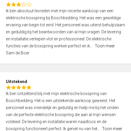
f
R
5
Ik ben absoluut tevreden met mijn recente aankoop van een
a
elektrische boxspring bij Boschbedding. Het was een geweldige
t
ervaring van begin tot eind. Het personeel was uiterst behulpzaam
e
en geduldig bij het beantwoorden van al mijn vragen. De levering
d
en installatie verliepen vlot en professioneel. De elektrische
3
functies van de boxspring werken perfect en ik
Toon meer
,
Sam de Boer
0
o
u
t
Uitstekend
o
R
f
Ik ben ontzettend blij met mijn elektrische boxspring van
a
5
Boschbedding. Het is een uitstekende aankoop geweest. Het
t
personeel was vriendelijk en geduldig en hielp me bij het vinden
e
van de perfecte elektrische boxspring die aan al mijn wensen
d
voldeed. De levering en installatie waren naadloos en de
5
boxspring functioneert perfect. Ik geniet nu van het
Toon meer