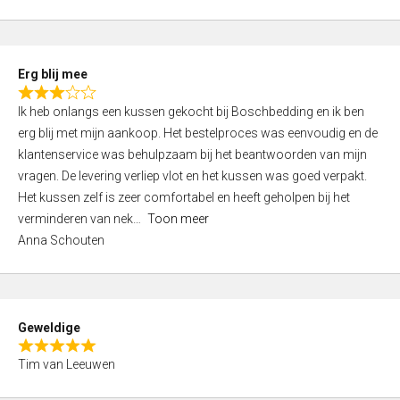
o
u
t
Erg blij mee
o
R
f
Ik heb onlangs een kussen gekocht bij Boschbedding en ik ben
a
5
erg blij met mijn aankoop. Het bestelproces was eenvoudig en de
t
klantenservice was behulpzaam bij het beantwoorden van mijn
e
vragen. De levering verliep vlot en het kussen was goed verpakt.
d
Het kussen zelf is zeer comfortabel en heeft geholpen bij het
3
verminderen van nek
Toon meer
,
Anna Schouten
0
o
u
t
Geweldige
o
R
f
Tim van Leeuwen
a
5
t