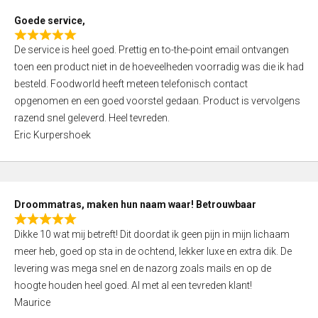
t
Goede service,
o
R
f
De service is heel goed. Prettig en to-the-point email ontvangen
a
5
toen een product niet in de hoeveelheden voorradig was die ik had
t
besteld. Foodworld heeft meteen telefonisch contact
e
opgenomen en een goed voorstel gedaan. Product is vervolgens
d
razend snel geleverd. Heel tevreden.
5
Eric Kurpershoek
,
0
o
u
Droommatras, maken hun naam waar! Betrouwbaar
t
R
o
Dikke 10 wat mij betreft! Dit doordat ik geen pijn in mijn lichaam
a
f
meer heb, goed op sta in de ochtend, lekker luxe en extra dik. De
t
5
levering was mega snel en de nazorg zoals mails en op de
e
hoogte houden heel goed. Al met al een tevreden klant!
d
Maurice
5