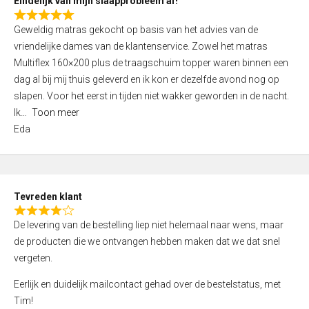
Eindelijk van mijn slaapprobleem af!
R
Geweldig matras gekocht op basis van het advies van de
a
vriendelijke dames van de klantenservice. Zowel het matras
t
Multiflex 160×200 plus de traagschuim topper waren binnen een
e
dag al bij mij thuis geleverd en ik kon er dezelfde avond nog op
d
slapen. Voor het eerst in tijden niet wakker geworden in de nacht.
5
Ik
Toon meer
,
Eda
0
o
u
t
Tevreden klant
o
R
f
De levering van de bestelling liep niet helemaal naar wens, maar
a
5
de producten die we ontvangen hebben maken dat we dat snel
t
vergeten.
e
d
Eerlijk en duidelijk mailcontact gehad over de bestelstatus, met
4
Tim!