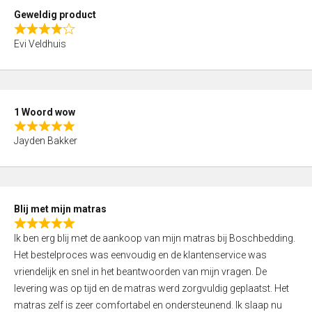
t
Geweldig product
o
R
f
Evi Veldhuis
a
5
t
e
d
1 Woord wow
4
R
,
Jayden Bakker
a
0
t
o
e
u
d
t
Blij met mijn matras
5
o
R
,
f
Ik ben erg blij met de aankoop van mijn matras bij Boschbedding.
a
0
5
Het bestelproces was eenvoudig en de klantenservice was
t
o
vriendelijk en snel in het beantwoorden van mijn vragen. De
e
u
levering was op tijd en de matras werd zorgvuldig geplaatst. Het
d
t
matras zelf is zeer comfortabel en ondersteunend. Ik slaap nu