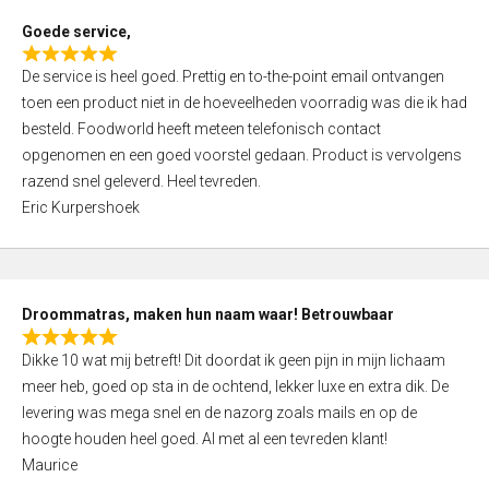
t
Goede service,
o
R
f
De service is heel goed. Prettig en to-the-point email ontvangen
a
5
toen een product niet in de hoeveelheden voorradig was die ik had
t
besteld. Foodworld heeft meteen telefonisch contact
e
opgenomen en een goed voorstel gedaan. Product is vervolgens
d
razend snel geleverd. Heel tevreden.
5
Eric Kurpershoek
,
0
o
u
Droommatras, maken hun naam waar! Betrouwbaar
t
R
o
Dikke 10 wat mij betreft! Dit doordat ik geen pijn in mijn lichaam
a
f
meer heb, goed op sta in de ochtend, lekker luxe en extra dik. De
t
5
levering was mega snel en de nazorg zoals mails en op de
e
hoogte houden heel goed. Al met al een tevreden klant!
d
Maurice
5