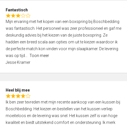
u
d
t
Fantastisch
4
o
R
,
f
Mijn ervaring met het kopen van een boxspring bij Boschbedding
a
0
5
was fantastisch. Het personeel was zeer professioneel en gaf me
t
o
deskundig advies bij het kiezen van de juiste boxspring. Ze
e
u
hadden een breed scala aan opties om uit te kiezen waardoor ik
d
t
de perfecte match kon vinden voor mijn slaapkamer. De levering
3
o
was op tijd
Toon meer
,
f
Jesse Kramer
0
5
o
u
t
Heel blij mee
o
R
f
Ik ben zeer tevreden met mijn recente aankoop van een kussen bij
a
5
Boschbedding. Het kiezen en bestellen van het kussen verliep
t
moeiteloos en de levering was snel. Het kussen zelf is van hoge
e
kwaliteit en biedt uitstekend comfort en ondersteuning. Ik merk
d