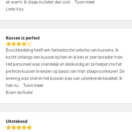
o
en warm. Ik slaap nu beter dan ooit
Toon meer
,
f
Lotte Vos
0
5
o
u
t
Kussen is perfect
o
R
f
Boschbedding heeft een fantastische selectie van kussens. Ik
a
5
kocht onlangs een kussen bij hen en ik ben er zeer tevreden mee.
t
Het personeel was vriendelijk en deskundig en ze hielpen me het
e
perfecte kussen te kiezen op basis van mijn slaapvoorkeuren. De
d
levering was snel en het kussen was van uitstekende kwaliteit. Ik
4
heb nu
Toon meer
,
Bram de Ruiter
0
o
u
t
Uitstekend
o
R
f