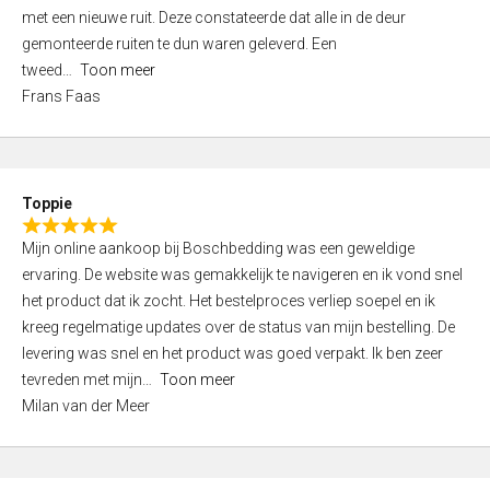
,
met een nieuwe ruit. Deze constateerde dat alle in de deur
0
gemonteerde ruiten te dun waren geleverd. Een
o
tweed
Toon meer
u
Frans Faas
t
o
f
5
Toppie
R
Mijn online aankoop bij Boschbedding was een geweldige
a
ervaring. De website was gemakkelijk te navigeren en ik vond snel
t
het product dat ik zocht. Het bestelproces verliep soepel en ik
e
kreeg regelmatige updates over de status van mijn bestelling. De
d
levering was snel en het product was goed verpakt. Ik ben zeer
5
tevreden met mijn
Toon meer
,
Milan van der Meer
0
o
u