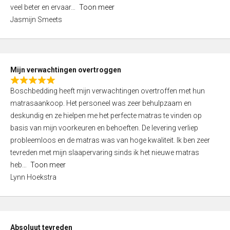
5
o
veel beter en ervaar
Toon meer
,
f
Jasmijn Smeets
0
5
o
u
t
Mijn verwachtingen overtroggen
o
R
f
Boschbedding heeft mijn verwachtingen overtroffen met hun
a
5
matrasaankoop. Het personeel was zeer behulpzaam en
t
deskundig en ze hielpen me het perfecte matras te vinden op
e
basis van mijn voorkeuren en behoeften. De levering verliep
d
probleemloos en de matras was van hoge kwaliteit. Ik ben zeer
5
tevreden met mijn slaapervaring sinds ik het nieuwe matras
,
heb
Toon meer
0
Lynn Hoekstra
o
u
t
o
Absoluut tevreden