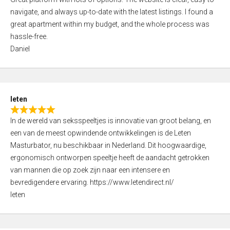
a
o
navigate, and always up-to-date with the latest listings. I found a
t
f
great apartment within my budget, and the whole process was
e
5
hassle-free.
d
Daniel
5
,
0
o
leten
u
R
t
In de wereld van seksspeeltjes is innovatie van groot belang, en
a
o
een van de meest opwindende ontwikkelingen is de Leten
t
f
Masturbator, nu beschikbaar in Nederland. Dit hoogwaardige,
e
5
ergonomisch ontworpen speeltje heeft de aandacht getrokken
d
van mannen die op zoek zijn naar een intensere en
5
bevredigendere ervaring. https://www.letendirect.nl/
,
leten
0
o
u