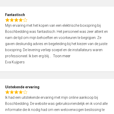
e
d
Fantastisch
5
R
,
Mijn ervaring met het kopen van een elektrische boxspring bij
a
0
Boschbedding was fantastisch. Het personeel was zeer attent en
t
o
nam de tijd om mijn behoeften en voorkeuren te begrijpen. Ze
e
u
gaven deskundig advies en begeleiding bij het kiezen van de juiste
d
t
boxspring. De levering verliep soepel en de installateurs waren
4
o
professioneel. Ik ben erg blij
Toon meer
,
f
Eva Kuijpers
0
5
o
u
t
Uistekende ervaring
o
R
f
Ik had een uitstekende ervaring met mijn online aankoop bij
a
5
Boschbedding. De website was gebruiksvriendelijk en ik vond alle
t
informatie die ik nodig had om een weloverwogen beslissing te
e