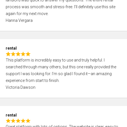
landlord was quick to answer my questions. The entire rental
e
o
process was smooth and stress-free. I’ll definitely use this site
d
f
again for my next move.
5
5
Hanna Vergara
,
0
o
u
rental
t
R
o
This platform is incredibly easy to use and truly helpful. I
a
f
searched through many others, but this one really provided the
t
5
support I was looking for. I’m so glad I found it—an amazing
e
experience from start to finish.
d
Victoria Dawson
5
,
0
o
rental
u
R
t
Great platform with lots of options. The website is clear, easy to