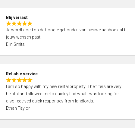
o
d
f
5
5
Blij verrast
,
R
0
Je wordt goed op de hoogte gehouden van nieuwe aanbod dat bij
a
o
jouw wensen past.
t
u
Elin Smits
e
t
d
o
5
f
,
5
Reliable service
0
R
o
I am so happy with my new rental property! The filters are very
a
u
helpful and allowed me to quickly find what I was looking for. I
t
t
also received quick responses from landlords.
e
o
Ethan Taylor
d
f
5
5
,
0