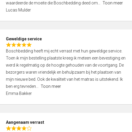
waardeerde de moeite die Boschbedding deed om
Toon meer
,
Lucas Mulder
0
o
u
t
Geweldige service
o
R
f
Boschbedding heeft mij echt verrast met hun geweldige service.
a
5
Toen ik mijn bestelling plaatste kreeg ik meteen een bevestiging en
t
werd ik regelmatig op de hoogte gehouden van de voortgang. De
e
bezorgers waren vriendelijk en behulpzaam bij het plaatsen van
d
mijn nieuwe bed. Ook de kwaliteit van het matras is uitstekend. Ik
5
ben erg tevreden
Toon meer
,
Emma Bakker
0
o
u
t
Aangenaam verrast
o
R