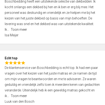
Boschbedding heeft een uitstekende selectie van dekbedden. Ik
a
5
kocht onlangs een dekbed bij hen en ik ben er erg blij mee. Het
t
personeel was deskundig en vriendelijk en ze hielpen me bij het
e
kiezen van het juiste dekbed op basis van mijn behoeften. De
d
levering was snel en het dekbed was van uitstekende kwaliteit.
5
Ik
Toon meer
,
Isa Meijer
0
o
u
t
Echt top
o
R
f
De klantenservice van Boschbedding is echt top. Ik had een paar
a
5
vragen over het kiezen van het juiste matras en ze namen de tijd
t
om mijn vragen te beantwoorden en me te adviseren. Ze waren
e
geduldig en vriendelijk zelfs toen ik meerdere keren van gedachten
d
veranderde. Uiteindelijk heb ik een geweldig matras gekocht en
5
ik
Toon meer
,
Luuk van den Bosch
0