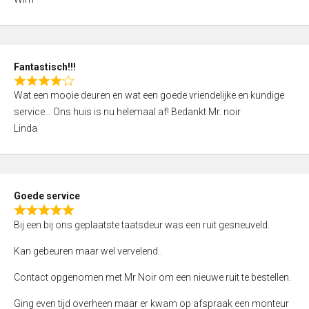
4
,
0
o
Fantastisch!!!
u
R
t
Wat een mooie deuren en wat een goede vriendelijke en kundige
a
o
service… Ons huis is nu helemaal af! Bedankt Mr. noir
t
f
Linda
e
5
d
4
,
Goede service
0
R
o
Bij een bij ons geplaatste taatsdeur was een ruit gesneuveld.
a
u
t
Kan gebeuren maar wel vervelend..
t
e
o
Contact opgenomen met Mr Noir om een nieuwe ruit te bestellen.
d
f
5
Ging even tijd overheen maar er kwam op afspraak een monteur
5