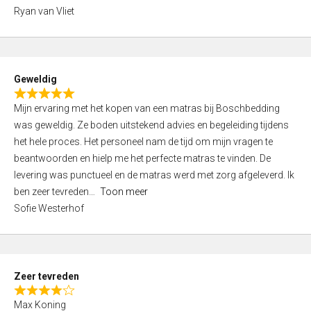
,
Ryan van Vliet
0
o
u
t
Geweldig
o
R
f
Mijn ervaring met het kopen van een matras bij Boschbedding
a
5
was geweldig. Ze boden uitstekend advies en begeleiding tijdens
t
het hele proces. Het personeel nam de tijd om mijn vragen te
e
beantwoorden en hielp me het perfecte matras te vinden. De
d
levering was punctueel en de matras werd met zorg afgeleverd. Ik
5
ben zeer tevreden
Toon meer
,
Sofie Westerhof
0
o
u
t
Zeer tevreden
o
R
f
Max Koning