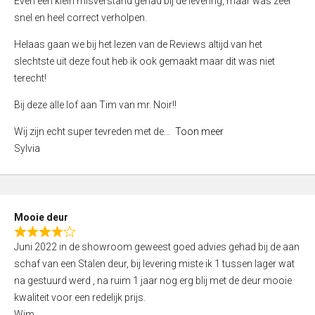
Even een klein misverstand gehad bij de levering, maar was zeer
5
a
snel en heel correct verholpen.
t
e
Helaas gaan we bij het lezen van de Reviews altijd van het
d
slechtste uit deze fout heb ik ook gemaakt maar dit was niet
4
terecht!
,
Bij deze alle lof aan Tim van mr. Noir!!
0
o
Wij zijn echt super tevreden met de
Toon meer
u
Sylvia
t
o
f
5
Mooie deur
R
Juni 2022 in de showroom geweest goed advies gehad bij de aan
a
schaf van een Stalen deur, bij levering miste ik 1 tussen lager wat
t
na gestuurd werd , na ruim 1 jaar nog erg blij met de deur mooie
e
kwaliteit voor een redelijk prijs.
d
Wim