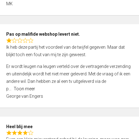
,
MK
0
o
u
t
Pas op malifide webshop levert niet.
o
R
Ik heb deze partij het voordeel van de twijfel gegeven. Maar dat
f
a
blijkt toch een fout van mij te zijn geweest.
5
t
e
Er wordt leugen na leugen verteld over de vertragende verzending
d
en uiteindelijk wordt het niet meer geleverd. Met de vraag of ik een
1
andere wil. Dan hebben ze al een tv uitgeleverd via de
,
p
Toon meer
0
George van Engers
o
u
t
o
Heel blij mee
f
R