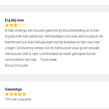
o
u
t
Erg blij mee
o
R
f
Ik heb onlangs een kussen gekocht bij Boschbedding en ik ben
a
5
erg blij met mijn aankoop. Het bestelproces was eenvoudig en de
t
klantenservice was behulpzaam bij het beantwoorden van mijn
e
vragen. De levering verliep vlot en het kussen was goed verpakt.
d
Het kussen zelf is zeer comfortabel en heeft geholpen bij het
3
verminderen van nek
Toon meer
,
Anna Schouten
0
o
u
t
Geweldige
o
R
f
Tim van Leeuwen
a
5
t