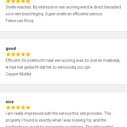
R
u
Snelle reacties. Bij interesse in een woning werd ik direct benaderd
a
t
voor een bezichtiging. Super snelle en efficiënte service.
t
o
Feline van Rooij
e
f
d
5
5
,
good
0
R
o
Efficiënt. De zoektocht naar een woning was zo snel en makkelijk,
a
u
ik had niet gedacht dat het zo eenvoudig zou zijn.
t
t
Casper Mulder
e
o
d
f
5
5
,
nice
0
R
o
I am really impressed with the service this site provides. The
a
u
property I found is exactly what I was looking for, and the
t
t