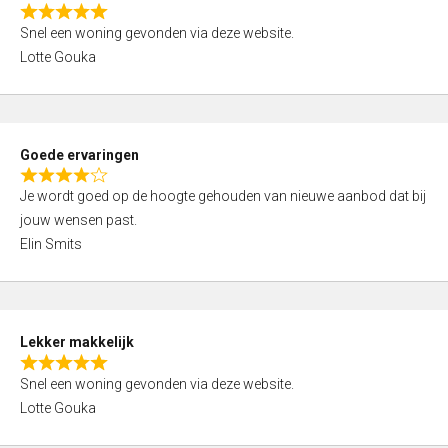
o
R
u
Snel een woning gevonden via deze website.
a
t
Lotte Gouka
t
o
e
f
d
5
5
Goede ervaringen
,
R
0
Je wordt goed op de hoogte gehouden van nieuwe aanbod dat bij
a
o
jouw wensen past.
t
u
Elin Smits
e
t
d
o
4
f
,
5
Lekker makkelijk
0
R
o
Snel een woning gevonden via deze website.
a
u
Lotte Gouka
t
t
e