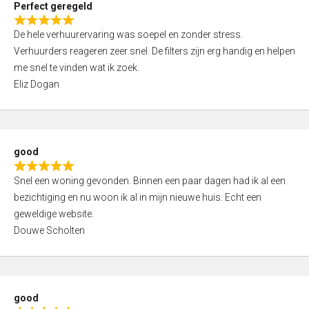
Perfect geregeld
o
R
u
De hele verhuurervaring was soepel en zonder stress.
a
t
Verhuurders reageren zeer snel. De filters zijn erg handig en helpen
t
o
me snel te vinden wat ik zoek.
e
f
Eliz Dogan
d
5
5
,
0
good
o
R
u
Snel een woning gevonden. Binnen een paar dagen had ik al een
a
t
bezichtiging en nu woon ik al in mijn nieuwe huis. Echt een
t
o
geweldige website.
e
f
Douwe Scholten
d
5
5
,
0
good
o