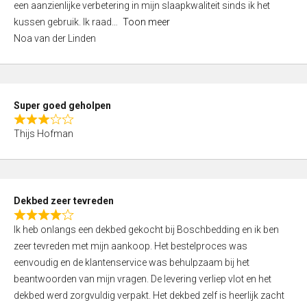
een aanzienlijke verbetering in mijn slaapkwaliteit sinds ik het
4
kussen gebruik. Ik raad
Toon meer
,
Noa van der Linden
0
o
u
t
Super goed geholpen
o
R
f
Thijs Hofman
a
5
t
e
d
Dekbed zeer tevreden
3
R
,
Ik heb onlangs een dekbed gekocht bij Boschbedding en ik ben
a
0
zeer tevreden met mijn aankoop. Het bestelproces was
t
o
eenvoudig en de klantenservice was behulpzaam bij het
e
u
beantwoorden van mijn vragen. De levering verliep vlot en het
d
t
dekbed werd zorgvuldig verpakt. Het dekbed zelf is heerlijk zacht
4