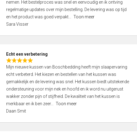
nemen. Het bestelproces was snel en eenvoudig en ik ontving
d
regelmatige updates over mijn bestelling. De levering was op tijd
4
en het product was goed verpakt
Toon meer
,
Sara Visser
0
o
u
t
Echt een verbetering
o
R
f
Mijn nieuwe kussen van Boschbedding heeft mijn slaapervaring
a
5
echt verbeterd. Het kiezen en bestellen van het kussen was
t
gemakkelijk en de levering was snel. Het kussen biedt uitstekende
e
ondersteuning voor mijn nek en hoofd en ik word nu uitgerust
d
wakker zonder pijn of stijfheid. De kwaliteit van het kussen is
5
merkbaar en ik ben zeer
Toon meer
,
Daan Smit
0
o
u