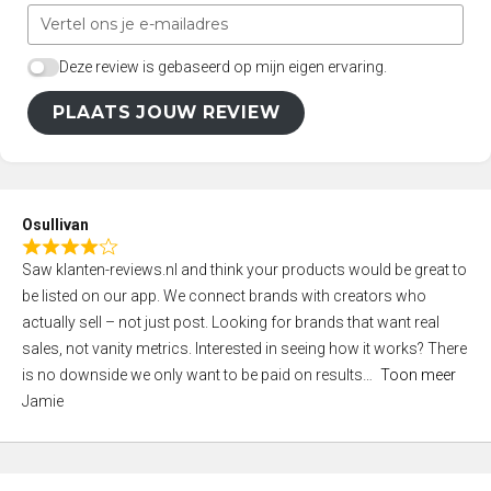
Deze review is gebaseerd op mijn eigen ervaring.
PLAATS JOUW REVIEW
Osullivan
R
Saw klanten-reviews.nl and think your products would be great to
a
be listed on our app. We connect brands with creators who
t
actually sell – not just post. Looking for brands that want real
e
sales, not vanity metrics. Interested in seeing how it works? There
d
is no downside we only want to be paid on results
Toon meer
4
Jamie
,
0
o