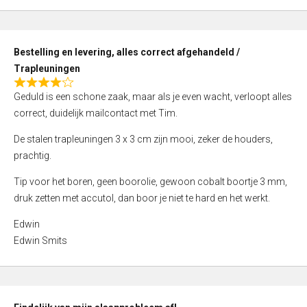
,
0
o
Bestelling en levering, alles correct afgehandeld /
u
Trapleuningen
t
R
o
Geduld is een schone zaak, maar als je even wacht, verloopt alles
a
f
correct, duidelijk mailcontact met Tim.
t
5
e
De stalen trapleuningen 3 x 3 cm zijn mooi, zeker de houders,
d
prachtig.
4
Tip voor het boren, geen boorolie, gewoon cobalt boortje 3 mm,
,
druk zetten met accutol, dan boor je niet te hard en het werkt.
0
o
Edwin
u
Edwin Smits
t
o
f
5