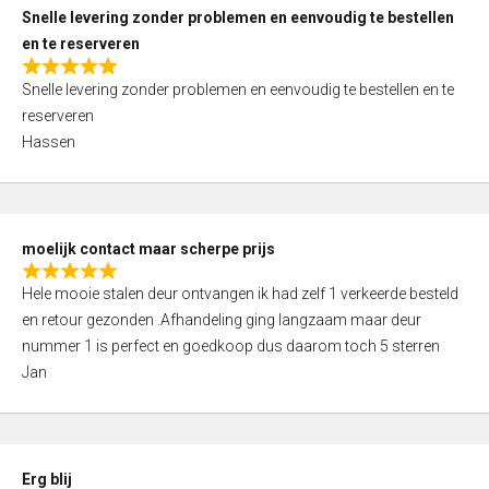
u
Snelle levering zonder problemen en eenvoudig te bestellen
t
en te reserveren
o
R
f
Snelle levering zonder problemen en eenvoudig te bestellen en te
a
5
reserveren
t
Hassen
e
d
5
,
moelijk contact maar scherpe prijs
0
R
o
Hele mooie stalen deur ontvangen ik had zelf 1 verkeerde besteld
a
u
en retour gezonden .Afhandeling ging langzaam maar deur
t
t
nummer 1 is perfect en goedkoop dus daarom toch 5 sterren
e
o
Jan
d
f
5
5
,
0
Erg blij