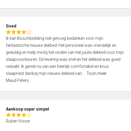
a
5
t
e
d
Goed
4
R
,
Ik kan Boschbedding niet genoeg bedanken voor mijn
a
0
fantastische nieuwe dekbed. Het personeel was vriendelijk en
t
o
geduldig en hielp me bij het vinden van het juiste dekbed voor mijn
e
u
slaapvoorkeuren. De levering was snel en het dekbed was goed
d
t
verpakt. Ik geniet nu van een heerlijk comfortabel en knus
4
o
slaapnest dankzij mijn nieuwe dekbed van
Toon meer
,
f
Maud Peters
0
5
o
u
t
Aankoop super simpel
o
R
f
Ruben Visser
a
5