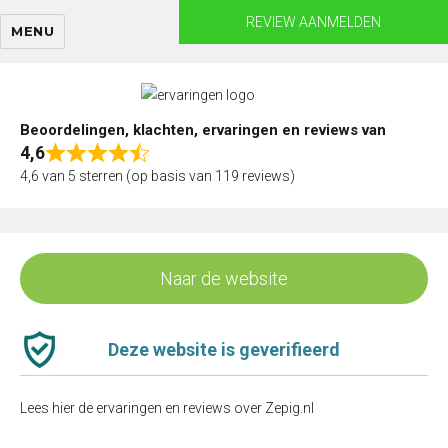
Skip
REVIEW AANMELDEN
MENU
to
content
Beoordelingen, klachten, ervaringen en reviews van
4,6
Rated
4,6 van 5 sterren (op basis van 119 reviews)
4,6
out
of
5
Naar de website
Deze website is geverifieerd
Lees hier de ervaringen en reviews over Zepig.nl