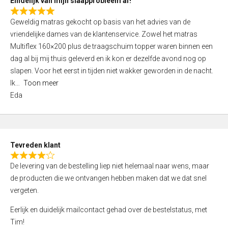
Eindelijk van mijn slaapprobleem af!
R
Geweldig matras gekocht op basis van het advies van de
a
vriendelijke dames van de klantenservice. Zowel het matras
t
Multiflex 160×200 plus de traagschuim topper waren binnen een
e
dag al bij mij thuis geleverd en ik kon er dezelfde avond nog op
d
slapen. Voor het eerst in tijden niet wakker geworden in de nacht.
5
Ik
Toon meer
,
Eda
0
o
u
t
Tevreden klant
o
R
f
De levering van de bestelling liep niet helemaal naar wens, maar
a
5
de producten die we ontvangen hebben maken dat we dat snel
t
vergeten.
e
d
Eerlijk en duidelijk mailcontact gehad over de bestelstatus, met
4
Tim!