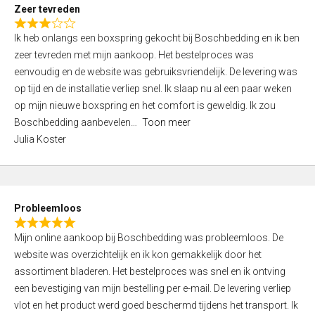
t
Zeer tevreden
o
R
f
Ik heb onlangs een boxspring gekocht bij Boschbedding en ik ben
a
5
zeer tevreden met mijn aankoop. Het bestelproces was
t
eenvoudig en de website was gebruiksvriendelijk. De levering was
e
op tijd en de installatie verliep snel. Ik slaap nu al een paar weken
d
op mijn nieuwe boxspring en het comfort is geweldig. Ik zou
3
Boschbedding aanbevelen
Toon meer
,
Julia Koster
0
o
u
t
Probleemloos
o
R
f
Mijn online aankoop bij Boschbedding was probleemloos. De
a
5
website was overzichtelijk en ik kon gemakkelijk door het
t
assortiment bladeren. Het bestelproces was snel en ik ontving
e
een bevestiging van mijn bestelling per e-mail. De levering verliep
d
vlot en het product werd goed beschermd tijdens het transport. Ik
5