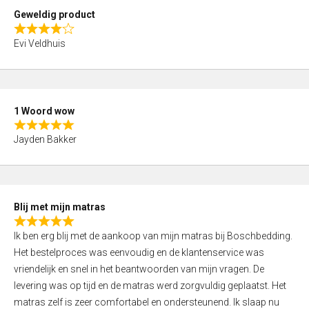
t
Geweldig product
o
R
f
Evi Veldhuis
a
5
t
e
d
1 Woord wow
4
R
,
Jayden Bakker
a
0
t
o
e
u
d
t
Blij met mijn matras
5
o
R
,
f
Ik ben erg blij met de aankoop van mijn matras bij Boschbedding.
a
0
5
Het bestelproces was eenvoudig en de klantenservice was
t
o
vriendelijk en snel in het beantwoorden van mijn vragen. De
e
u
levering was op tijd en de matras werd zorgvuldig geplaatst. Het
d
t
matras zelf is zeer comfortabel en ondersteunend. Ik slaap nu