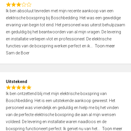
f
R
5
Ik ben absoluut tevreden met mijn recente aankoop van een
a
elektrische boxspring bij Boschbedding. Het was een geweldige
t
ervaring van begin tot eind. Het personeel was uiterst behulpzaam
e
en geduldig bij het beantwoorden van al mijn vragen. De levering
d
en installatie verliepen vlot en professioneel. De elektrische
3
functies van de boxspring werken perfect en ik
Toon meer
,
Sam de Boer
0
o
u
t
Uitstekend
o
R
f
Ik ben ontzettend blij met mijn elektrische boxspring van
a
5
Boschbedding. Het is een uitstekende aankoop geweest. Het
t
personeel was vriendelijk en geduldig en hielp me bij het vinden
e
van de perfecte elektrische boxspring die aan al mijn wensen
d
voldeed. De levering en installatie waren naadloos en de
5
boxspring functioneert perfect. Ik geniet nu van het
Toon meer