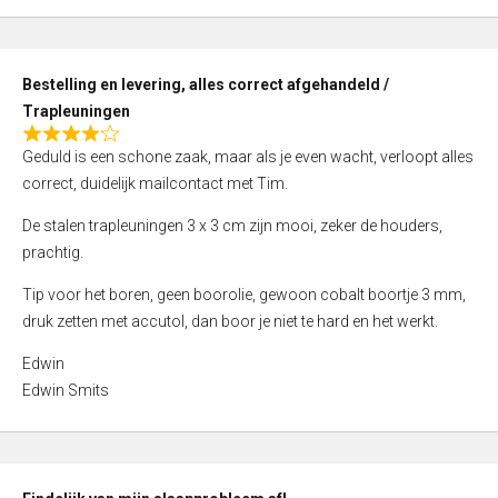
,
0
o
Bestelling en levering, alles correct afgehandeld /
u
Trapleuningen
t
R
o
Geduld is een schone zaak, maar als je even wacht, verloopt alles
a
f
correct, duidelijk mailcontact met Tim.
t
5
e
De stalen trapleuningen 3 x 3 cm zijn mooi, zeker de houders,
d
prachtig.
4
Tip voor het boren, geen boorolie, gewoon cobalt boortje 3 mm,
,
druk zetten met accutol, dan boor je niet te hard en het werkt.
0
o
Edwin
u
Edwin Smits
t
o
f
5