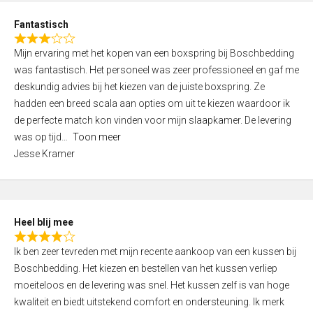
u
d
t
Fantastisch
4
o
R
,
f
Mijn ervaring met het kopen van een boxspring bij Boschbedding
a
0
5
was fantastisch. Het personeel was zeer professioneel en gaf me
t
o
deskundig advies bij het kiezen van de juiste boxspring. Ze
e
u
hadden een breed scala aan opties om uit te kiezen waardoor ik
d
t
de perfecte match kon vinden voor mijn slaapkamer. De levering
3
o
was op tijd
Toon meer
,
f
Jesse Kramer
0
5
o
u
t
Heel blij mee
o
R
f
Ik ben zeer tevreden met mijn recente aankoop van een kussen bij
a
5
Boschbedding. Het kiezen en bestellen van het kussen verliep
t
moeiteloos en de levering was snel. Het kussen zelf is van hoge
e
kwaliteit en biedt uitstekend comfort en ondersteuning. Ik merk
d