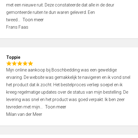
,
met een nieuwe ruit. Deze constateerde dat alle in de deur
0
gemonteerde ruiten te dun waren geleverd. Een
o
tweed
Toon meer
u
Frans Faas
t
o
f
5
Toppie
R
Mijn online aankoop bij Boschbedding was een geweldige
a
ervaring. De website was gemakkelijk te navigeren en ik vond snel
t
het product dat ik zocht. Het bestelproces verliep soepel en ik
e
kreeg regelmatige updates over de status van mijn bestelling. De
d
levering was snel en het product was goed verpakt. Ik ben zeer
5
tevreden met mijn
Toon meer
,
Milan van der Meer
0
o
u