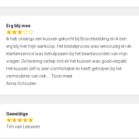
o
u
t
Erg blij mee
o
R
f
Ik heb onlangs een kussen gekocht bij Boschbedding en ik ben
a
5
erg blij met mijn aankoop. Het bestelproces was eenvoudig en de
t
klantenservice was behulpzaam bij het beantwoorden van mijn
e
vragen. De levering verliep vlot en het kussen was goed verpakt.
d
Het kussen zelf is zeer comfortabel en heeft geholpen bij het
3
verminderen van nek
Toon meer
,
Anna Schouten
0
o
u
t
Geweldige
o
R
f
Tim van Leeuwen
a
5
t