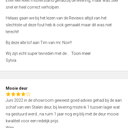
Even een klein misverstand gehad bij de levering, maar was zeer
5
a
snel en heel correct verholpen.
t
e
Helaas gaan we bij het lezen van de Reviews altijd van het
d
slechtste uit deze fout heb ik ook gemaakt maar dit was niet
4
terecht!
,
Bij deze alle lof aan Tim van mr. Noir!!
0
o
Wij zijn echt super tevreden met de
Toon meer
u
Sylvia
t
o
f
5
Mooie deur
R
Juni 2022 in de showroom geweest goed advies gehad bij de aan
a
schaf van een Stalen deur, bij levering miste ik 1 tussen lager wat
t
na gestuurd werd , na ruim 1 jaar nog erg blij met de deur mooie
e
kwaliteit voor een redelijk prijs.
d
Wim