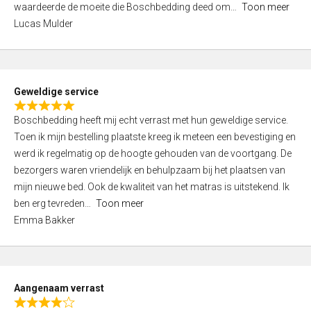
waardeerde de moeite die Boschbedding deed om
Toon meer
,
Lucas Mulder
0
o
u
t
Geweldige service
o
R
f
Boschbedding heeft mij echt verrast met hun geweldige service.
a
5
Toen ik mijn bestelling plaatste kreeg ik meteen een bevestiging en
t
werd ik regelmatig op de hoogte gehouden van de voortgang. De
e
bezorgers waren vriendelijk en behulpzaam bij het plaatsen van
d
mijn nieuwe bed. Ook de kwaliteit van het matras is uitstekend. Ik
5
ben erg tevreden
Toon meer
,
Emma Bakker
0
o
u
t
Aangenaam verrast
o
R