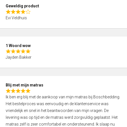
t
Geweldig product
o
R
f
Evi Veldhuis
a
5
t
e
d
1 Woord wow
4
R
,
Jayden Bakker
a
0
t
o
e
u
d
t
Blij met mijn matras
5
o
R
,
f
Ik ben erg blij met de aankoop van mijn matras bij Boschbedding.
a
0
5
Het bestelproces was eenvoudig en de klantenservice was
t
o
vriendelijk en snel in het beantwoorden van mijn vragen. De
e
u
levering was op tijd en de matras werd zorgvuldig geplaatst. Het
d
t
matras zelf is zeer comfortabel en ondersteunend. Ik slaap nu