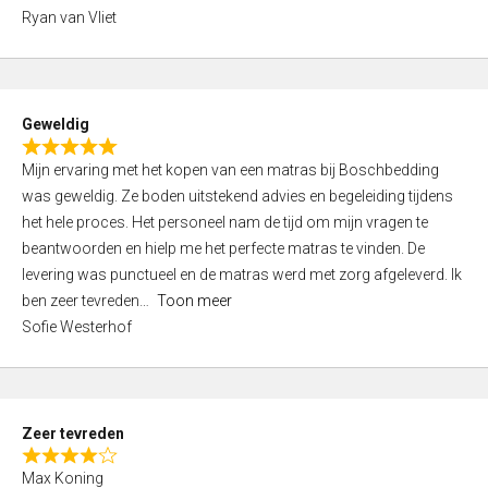
,
Ryan van Vliet
0
o
u
t
Geweldig
o
R
f
Mijn ervaring met het kopen van een matras bij Boschbedding
a
5
was geweldig. Ze boden uitstekend advies en begeleiding tijdens
t
het hele proces. Het personeel nam de tijd om mijn vragen te
e
beantwoorden en hielp me het perfecte matras te vinden. De
d
levering was punctueel en de matras werd met zorg afgeleverd. Ik
5
ben zeer tevreden
Toon meer
,
Sofie Westerhof
0
o
u
t
Zeer tevreden
o
R
f
Max Koning