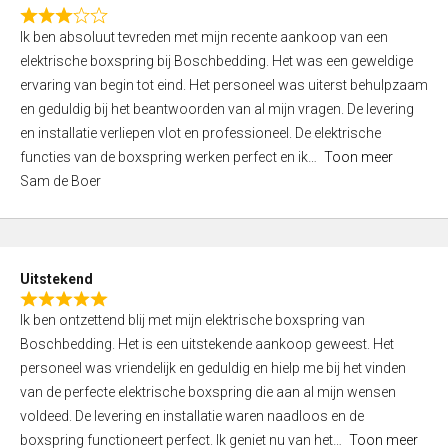
f
R
5
Ik ben absoluut tevreden met mijn recente aankoop van een
a
elektrische boxspring bij Boschbedding. Het was een geweldige
t
ervaring van begin tot eind. Het personeel was uiterst behulpzaam
e
en geduldig bij het beantwoorden van al mijn vragen. De levering
d
en installatie verliepen vlot en professioneel. De elektrische
3
functies van de boxspring werken perfect en ik
Toon meer
,
Sam de Boer
0
o
u
t
Uitstekend
o
R
f
Ik ben ontzettend blij met mijn elektrische boxspring van
a
5
Boschbedding. Het is een uitstekende aankoop geweest. Het
t
personeel was vriendelijk en geduldig en hielp me bij het vinden
e
van de perfecte elektrische boxspring die aan al mijn wensen
d
voldeed. De levering en installatie waren naadloos en de
5
boxspring functioneert perfect. Ik geniet nu van het
Toon meer