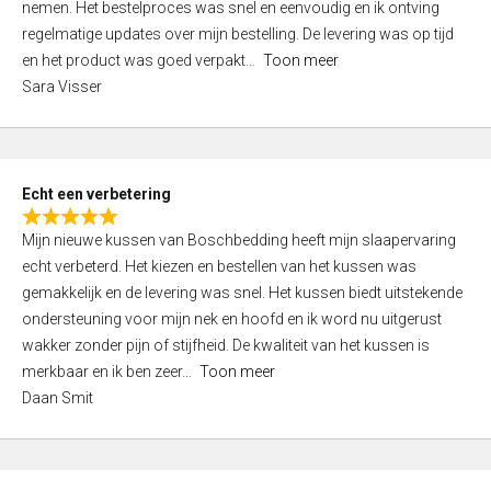
nemen. Het bestelproces was snel en eenvoudig en ik ontving
d
regelmatige updates over mijn bestelling. De levering was op tijd
4
en het product was goed verpakt
Toon meer
,
Sara Visser
0
o
u
t
Echt een verbetering
o
R
f
Mijn nieuwe kussen van Boschbedding heeft mijn slaapervaring
a
5
echt verbeterd. Het kiezen en bestellen van het kussen was
t
gemakkelijk en de levering was snel. Het kussen biedt uitstekende
e
ondersteuning voor mijn nek en hoofd en ik word nu uitgerust
d
wakker zonder pijn of stijfheid. De kwaliteit van het kussen is
5
merkbaar en ik ben zeer
Toon meer
,
Daan Smit
0
o
u