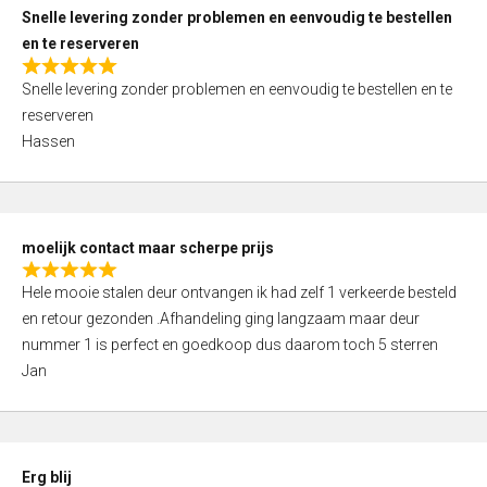
u
Snelle levering zonder problemen en eenvoudig te bestellen
t
en te reserveren
o
R
f
Snelle levering zonder problemen en eenvoudig te bestellen en te
a
5
reserveren
t
Hassen
e
d
5
,
moelijk contact maar scherpe prijs
0
R
o
Hele mooie stalen deur ontvangen ik had zelf 1 verkeerde besteld
a
u
en retour gezonden .Afhandeling ging langzaam maar deur
t
t
nummer 1 is perfect en goedkoop dus daarom toch 5 sterren
e
o
Jan
d
f
5
5
,
0
Erg blij