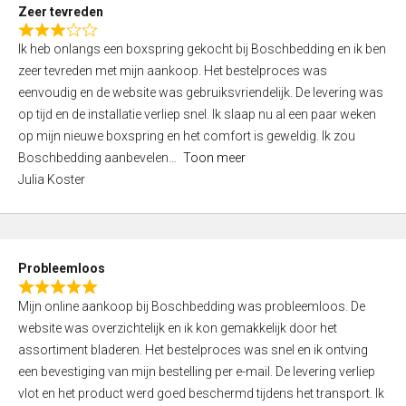
t
Zeer tevreden
o
R
f
Ik heb onlangs een boxspring gekocht bij Boschbedding en ik ben
a
5
zeer tevreden met mijn aankoop. Het bestelproces was
t
eenvoudig en de website was gebruiksvriendelijk. De levering was
e
op tijd en de installatie verliep snel. Ik slaap nu al een paar weken
d
op mijn nieuwe boxspring en het comfort is geweldig. Ik zou
3
Boschbedding aanbevelen
Toon meer
,
Julia Koster
0
o
u
t
Probleemloos
o
R
f
Mijn online aankoop bij Boschbedding was probleemloos. De
a
5
website was overzichtelijk en ik kon gemakkelijk door het
t
assortiment bladeren. Het bestelproces was snel en ik ontving
e
een bevestiging van mijn bestelling per e-mail. De levering verliep
d
vlot en het product werd goed beschermd tijdens het transport. Ik
5