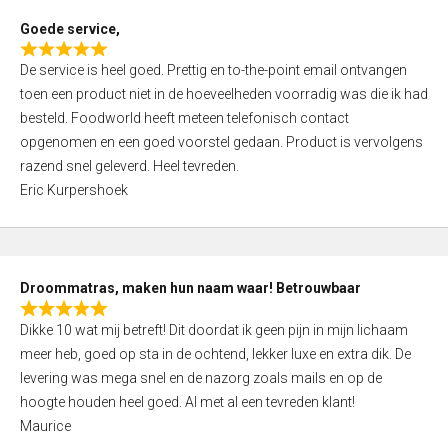
t
Goede service,
o
R
f
De service is heel goed. Prettig en to-the-point email ontvangen
a
5
toen een product niet in de hoeveelheden voorradig was die ik had
t
besteld. Foodworld heeft meteen telefonisch contact
e
opgenomen en een goed voorstel gedaan. Product is vervolgens
d
razend snel geleverd. Heel tevreden.
5
Eric Kurpershoek
,
0
o
u
Droommatras, maken hun naam waar! Betrouwbaar
t
R
o
Dikke 10 wat mij betreft! Dit doordat ik geen pijn in mijn lichaam
a
f
meer heb, goed op sta in de ochtend, lekker luxe en extra dik. De
t
5
levering was mega snel en de nazorg zoals mails en op de
e
hoogte houden heel goed. Al met al een tevreden klant!
d
Maurice
5