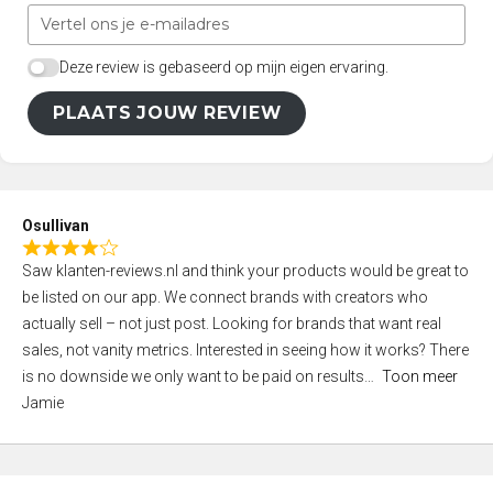
Deze review is gebaseerd op mijn eigen ervaring.
PLAATS JOUW REVIEW
Osullivan
R
Saw klanten-reviews.nl and think your products would be great to
a
be listed on our app. We connect brands with creators who
t
actually sell – not just post. Looking for brands that want real
e
sales, not vanity metrics. Interested in seeing how it works? There
d
is no downside we only want to be paid on results
Toon meer
4
Jamie
,
0
o