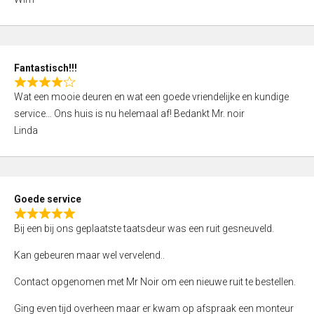
4
,
0
o
Fantastisch!!!
u
R
t
Wat een mooie deuren en wat een goede vriendelijke en kundige
a
o
service… Ons huis is nu helemaal af! Bedankt Mr. noir
t
f
Linda
e
5
d
4
,
Goede service
0
R
o
Bij een bij ons geplaatste taatsdeur was een ruit gesneuveld.
a
u
t
Kan gebeuren maar wel vervelend..
t
e
o
Contact opgenomen met Mr Noir om een nieuwe ruit te bestellen.
d
f
5
Ging even tijd overheen maar er kwam op afspraak een monteur
5