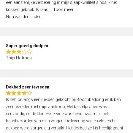
een aanzienlijke verbetering in mijn slaapkwaliteit sinds ik het
4
kussen gebruik. Ik raad
Toon meer
,
Noa van der Linden
0
o
u
t
Super goed geholpen
o
R
f
Thijs Hofman
a
5
t
e
d
Dekbed zeer tevreden
3
R
,
Ik heb onlangs een dekbed gekocht bij Boschbedding en ik ben
a
0
zeer tevreden met mijn aankoop. Het bestelproces was
t
o
eenvoudig en de klantenservice was behulpzaam bij het
e
u
beantwoorden van mijn vragen. De levering verliep vlot en het
d
t
dekbed werd zorgvuldig verpakt. Het dekbed zelf is heerlijk zacht
4