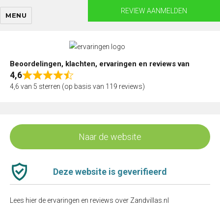
Skip
REVIEW AANMELDEN
MENU
to
content
Beoordelingen, klachten, ervaringen en reviews van
4,6
Rated
4,6 van 5 sterren (op basis van 119 reviews)
4,6
out
of
5
Naar de website
Deze website is geverifieerd
Lees hier de ervaringen en reviews over Zandvillas.nl