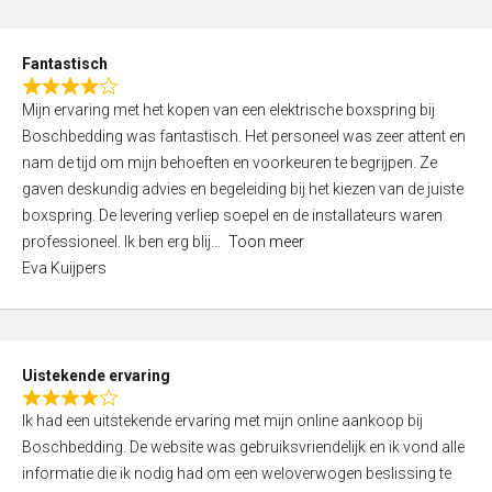
e
d
Fantastisch
5
R
,
Mijn ervaring met het kopen van een elektrische boxspring bij
a
0
Boschbedding was fantastisch. Het personeel was zeer attent en
t
o
nam de tijd om mijn behoeften en voorkeuren te begrijpen. Ze
e
u
gaven deskundig advies en begeleiding bij het kiezen van de juiste
d
t
boxspring. De levering verliep soepel en de installateurs waren
4
o
professioneel. Ik ben erg blij
Toon meer
,
f
Eva Kuijpers
0
5
o
u
t
Uistekende ervaring
o
R
f
Ik had een uitstekende ervaring met mijn online aankoop bij
a
5
Boschbedding. De website was gebruiksvriendelijk en ik vond alle
t
informatie die ik nodig had om een weloverwogen beslissing te
e