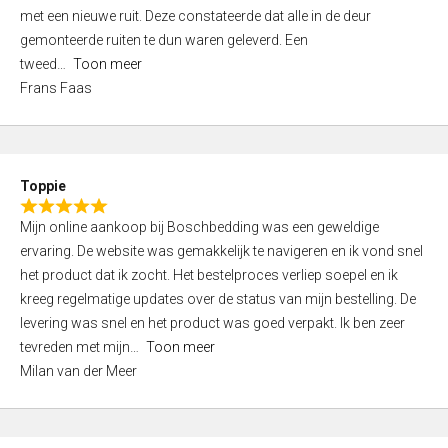
,
met een nieuwe ruit. Deze constateerde dat alle in de deur
0
gemonteerde ruiten te dun waren geleverd. Een
o
tweed
Toon meer
u
Frans Faas
t
o
f
5
Toppie
R
Mijn online aankoop bij Boschbedding was een geweldige
a
ervaring. De website was gemakkelijk te navigeren en ik vond snel
t
het product dat ik zocht. Het bestelproces verliep soepel en ik
e
kreeg regelmatige updates over de status van mijn bestelling. De
d
levering was snel en het product was goed verpakt. Ik ben zeer
5
tevreden met mijn
Toon meer
,
Milan van der Meer
0
o
u