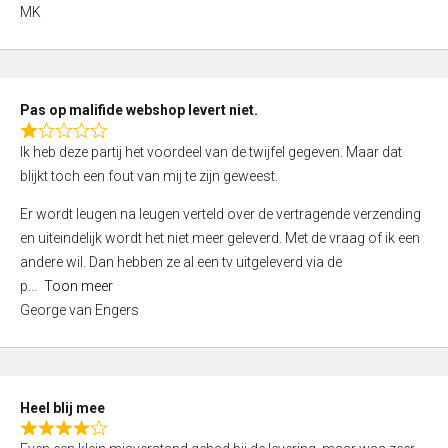
,
MK
0
o
u
t
Pas op malifide webshop levert niet.
o
R
Ik heb deze partij het voordeel van de twijfel gegeven. Maar dat
f
a
blijkt toch een fout van mij te zijn geweest.
5
t
e
Er wordt leugen na leugen verteld over de vertragende verzending
d
en uiteindelijk wordt het niet meer geleverd. Met de vraag of ik een
1
andere wil. Dan hebben ze al een tv uitgeleverd via de
,
p
Toon meer
0
George van Engers
o
u
t
o
Heel blij mee
f
R