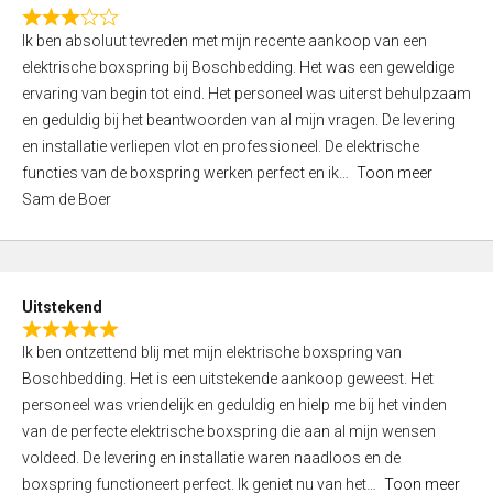
f
R
5
Ik ben absoluut tevreden met mijn recente aankoop van een
a
elektrische boxspring bij Boschbedding. Het was een geweldige
t
ervaring van begin tot eind. Het personeel was uiterst behulpzaam
e
en geduldig bij het beantwoorden van al mijn vragen. De levering
d
en installatie verliepen vlot en professioneel. De elektrische
3
functies van de boxspring werken perfect en ik
Toon meer
,
Sam de Boer
0
o
u
t
Uitstekend
o
R
f
Ik ben ontzettend blij met mijn elektrische boxspring van
a
5
Boschbedding. Het is een uitstekende aankoop geweest. Het
t
personeel was vriendelijk en geduldig en hielp me bij het vinden
e
van de perfecte elektrische boxspring die aan al mijn wensen
d
voldeed. De levering en installatie waren naadloos en de
5
boxspring functioneert perfect. Ik geniet nu van het
Toon meer