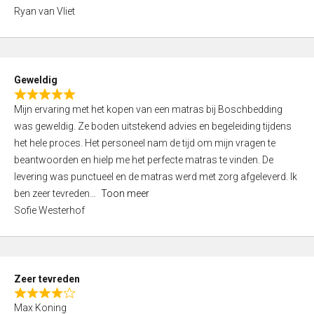
,
Ryan van Vliet
0
o
u
t
Geweldig
o
R
f
Mijn ervaring met het kopen van een matras bij Boschbedding
a
5
was geweldig. Ze boden uitstekend advies en begeleiding tijdens
t
het hele proces. Het personeel nam de tijd om mijn vragen te
e
beantwoorden en hielp me het perfecte matras te vinden. De
d
levering was punctueel en de matras werd met zorg afgeleverd. Ik
5
ben zeer tevreden
Toon meer
,
Sofie Westerhof
0
o
u
t
Zeer tevreden
o
R
f
Max Koning