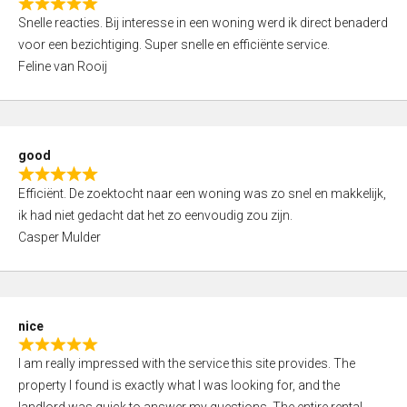
R
u
Snelle reacties. Bij interesse in een woning werd ik direct benaderd
a
t
voor een bezichtiging. Super snelle en efficiënte service.
t
o
Feline van Rooij
e
f
d
5
5
,
good
0
R
o
Efficiënt. De zoektocht naar een woning was zo snel en makkelijk,
a
u
ik had niet gedacht dat het zo eenvoudig zou zijn.
t
t
Casper Mulder
e
o
d
f
5
5
,
nice
0
R
o
I am really impressed with the service this site provides. The
a
u
property I found is exactly what I was looking for, and the
t
t