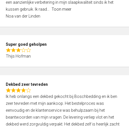
een aanzienlijke verbetering in mijn slaapkwaliteit sinds ik het
4
kussen gebruik. Ik raad
Toon meer
,
Noa van der Linden
0
o
u
t
Super goed geholpen
o
R
f
Thijs Hofman
a
5
t
e
d
Dekbed zeer tevreden
3
R
,
Ik heb onlangs een dekbed gekocht bij Boschbedding en ik ben
a
0
zeer tevreden met mijn aankoop. Het bestelproces was
t
o
eenvoudig en de klantenservice was behulpzaam bij het
e
u
beantwoorden van mijn vragen. De levering verliep vlot en het
d
t
dekbed werd zorgvuldig verpakt. Het dekbed zelf is heerlijk zacht
4