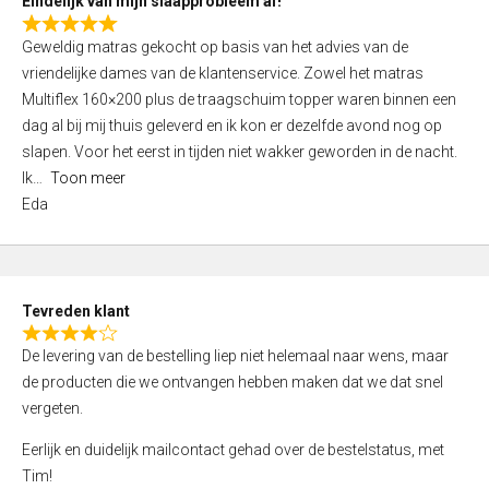
Eindelijk van mijn slaapprobleem af!
R
Geweldig matras gekocht op basis van het advies van de
a
vriendelijke dames van de klantenservice. Zowel het matras
t
Multiflex 160×200 plus de traagschuim topper waren binnen een
e
dag al bij mij thuis geleverd en ik kon er dezelfde avond nog op
d
slapen. Voor het eerst in tijden niet wakker geworden in de nacht.
5
Ik
Toon meer
,
Eda
0
o
u
t
Tevreden klant
o
R
f
De levering van de bestelling liep niet helemaal naar wens, maar
a
5
de producten die we ontvangen hebben maken dat we dat snel
t
vergeten.
e
d
Eerlijk en duidelijk mailcontact gehad over de bestelstatus, met
4
Tim!