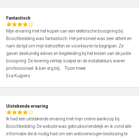
e
d
Fantastisch
5
R
,
Mijn ervaring met het kopen van een elektrische boxspring bij
a
0
Boschbedding was fantastisch. Het personeel was zeer attent en
t
o
nam de tijd om mijn behoeften en voorkeuren te begrijpen. Ze
e
u
gaven deskundig advies en begeleiding bij het kiezen van de juiste
d
t
boxspring. De levering verliep soepel en de installateurs waren
4
o
professioneel. Ik ben erg blij
Toon meer
,
f
Eva Kuijpers
0
5
o
u
t
Uistekende ervaring
o
R
f
Ik had een uitstekende ervaring met mijn online aankoop bij
a
5
Boschbedding. De website was gebruiksvriendelijk en ik vond alle
t
informatie die ik nodig had om een weloverwogen beslissing te
e