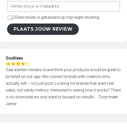
Deze review is gebaseerd op mijn eigen ervaring.
PLAATS JOUW REVIEW
Osullivan
R
Saw klanten-reviews.nl and think your products would be great to
a
be listed on our app. We connect brands with creators who
t
actually sell – not just post. Looking for brands that want real
e
sales, not vanity metrics. Interested in seeing how it works? There
d
is no downside we only want to be paid on results
Toon meer
4
Jamie
,
0
o