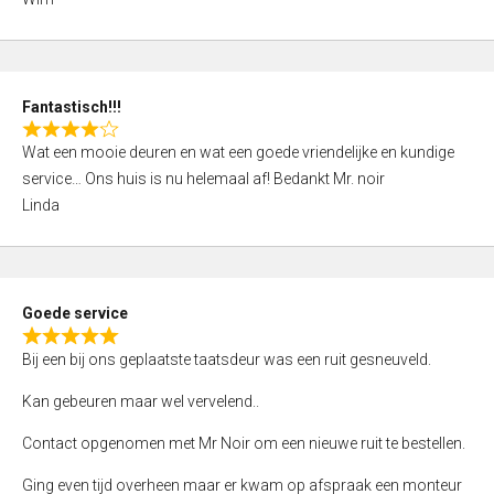
4
,
0
o
Fantastisch!!!
u
R
t
Wat een mooie deuren en wat een goede vriendelijke en kundige
a
o
service… Ons huis is nu helemaal af! Bedankt Mr. noir
t
f
Linda
e
5
d
4
,
Goede service
0
R
o
Bij een bij ons geplaatste taatsdeur was een ruit gesneuveld.
a
u
t
Kan gebeuren maar wel vervelend..
t
e
o
Contact opgenomen met Mr Noir om een nieuwe ruit te bestellen.
d
f
5
Ging even tijd overheen maar er kwam op afspraak een monteur
5