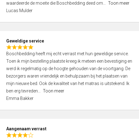
waardeerde de moeite die Boschbedding deed om
Toon meer
,
Lucas Mulder
0
o
u
t
Geweldige service
o
R
f
Boschbedding heeft mij echt verrast met hun geweldige service.
a
5
Toen ik mijn bestelling plaatste kreeg ik meteen een bevestiging en
t
werd ik regelmatig op de hoogte gehouden van de voortgang. De
e
bezorgers waren vriendelijk en behulpzaam bij het plaatsen van
d
mijn nieuwe bed. Ook de kwaliteit van het matras is uitstekend. Ik
5
ben erg tevreden
Toon meer
,
Emma Bakker
0
o
u
t
Aangenaam verrast
o
R