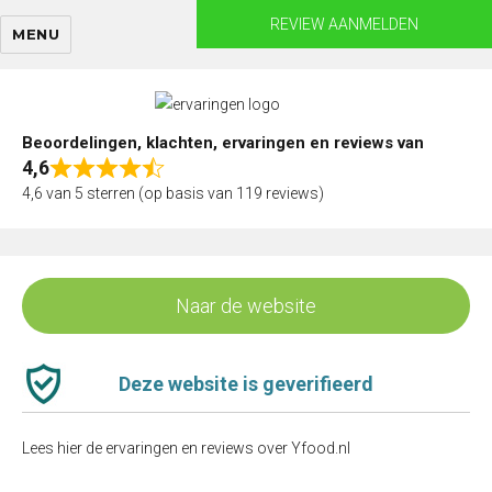
Skip
REVIEW AANMELDEN
MENU
to
content
Beoordelingen, klachten, ervaringen en reviews van
4,6
Rated
4,6 van 5 sterren (op basis van 119 reviews)
4,6
out
of
5
Naar de website
Deze website is geverifieerd
Lees hier de ervaringen en reviews over Yfood.nl