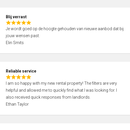
o
d
f
5
5
Blij verrast
,
R
0
Je wordt goed op de hoogte gehouden van nieuwe aanbod dat bij
a
o
jouw wensen past.
t
u
Elin Smits
e
t
d
o
5
f
,
5
Reliable service
0
R
o
I am so happy with my new rental property! The filters are very
a
u
helpful and allowed me to quickly find what I was looking for. I
t
t
also received quick responses from landlords.
e
o
Ethan Taylor
d
f
5
5
,
0