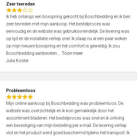
t
Zeer tevreden
o
R
f
Ik heb onlangs een boxspring gekocht bij Boschbedding en ik ben
a
5
zeer tevreden met mijn aankoop. Het bestelproces was
t
eenvoudig en de website was gebruiksvriendelijk. De levering was
e
op tijd en de installatie verliep snel. Ik slaap nu al een paar weken
d
op mijn nieuwe boxspring en het comfort is geweldig. Ik zou
3
Boschbedding aanbevelen
Toon meer
,
Julia Koster
0
o
u
t
Probleemloos
o
R
f
Mijn online aankoop bij Boschbedding was probleemloos. De
a
5
website was overzichtelijk en ik kon gemakkelijk door het
t
assortiment bladeren. Het bestelproces was snel en ik ontving
e
een bevestiging van mijn bestelling per e-mail. De levering verliep
d
vlot en het product werd goed beschermd tijdens het transport. Ik
5