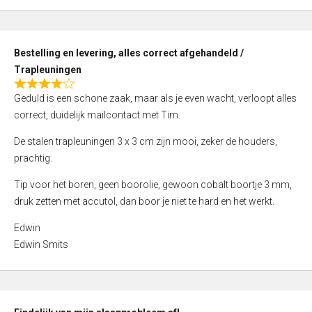
,
0
o
Bestelling en levering, alles correct afgehandeld /
u
Trapleuningen
t
R
o
Geduld is een schone zaak, maar als je even wacht, verloopt alles
a
f
correct, duidelijk mailcontact met Tim.
t
5
e
De stalen trapleuningen 3 x 3 cm zijn mooi, zeker de houders,
d
prachtig.
4
Tip voor het boren, geen boorolie, gewoon cobalt boortje 3 mm,
,
druk zetten met accutol, dan boor je niet te hard en het werkt.
0
o
Edwin
u
Edwin Smits
t
o
f
5