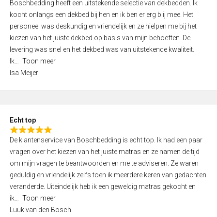
Boschbedding heeft een uitstekende selectie van dekbedden. Ik
a
5
kocht onlangs een dekbed bij hen en ik ben er erg blij mee. Het
t
personeel was deskundig en vriendelijk en ze hielpen me bij het
e
kiezen van het juiste dekbed op basis van mijn behoeften. De
d
levering was snel en het dekbed was van uitstekende kwaliteit.
5
Ik
Toon meer
,
Isa Meijer
0
o
u
t
Echt top
o
R
f
De klantenservice van Boschbedding is echt top. Ik had een paar
a
5
vragen over het kiezen van het juiste matras en ze namen de tijd
t
om mijn vragen te beantwoorden en me te adviseren. Ze waren
e
geduldig en vriendelijk zelfs toen ik meerdere keren van gedachten
d
veranderde. Uiteindelijk heb ik een geweldig matras gekocht en
5
ik
Toon meer
,
Luuk van den Bosch
0