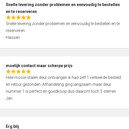
u
Snelle levering zonder problemen en eenvoudig te bestellen
t
en te reserveren
o
R
f
Snelle levering zonder problemen en eenvoudig te bestellen en te
a
5
reserveren
t
Hassen
e
d
5
,
moelijk contact maar scherpe prijs
0
R
o
Hele mooie stalen deur ontvangen ik had zelf 1 verkeerde besteld
a
u
en retour gezonden .Afhandeling ging langzaam maar deur
t
t
nummer 1 is perfect en goedkoop dus daarom toch 5 sterren
e
o
Jan
d
f
5
5
,
0
Erg blij