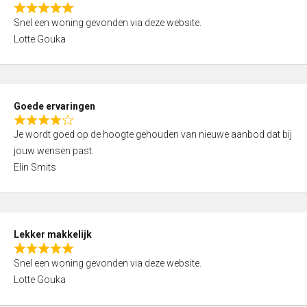
o
R
u
Snel een woning gevonden via deze website.
a
t
Lotte Gouka
t
o
e
f
d
5
5
Goede ervaringen
,
R
0
Je wordt goed op de hoogte gehouden van nieuwe aanbod dat bij
a
o
jouw wensen past.
t
u
Elin Smits
e
t
d
o
4
f
,
5
Lekker makkelijk
0
R
o
Snel een woning gevonden via deze website.
a
u
Lotte Gouka
t
t
e