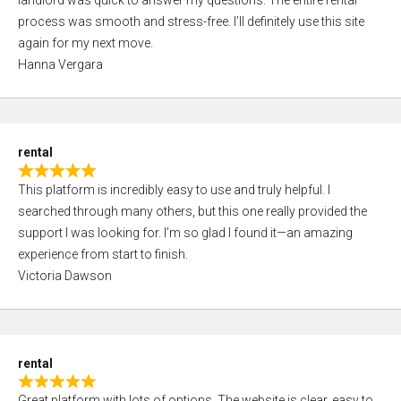
landlord was quick to answer my questions. The entire rental
e
o
process was smooth and stress-free. I’ll definitely use this site
d
f
again for my next move.
5
5
Hanna Vergara
,
0
o
u
rental
t
R
o
This platform is incredibly easy to use and truly helpful. I
a
f
searched through many others, but this one really provided the
t
5
support I was looking for. I’m so glad I found it—an amazing
e
experience from start to finish.
d
Victoria Dawson
5
,
0
o
rental
u
R
t
Great platform with lots of options. The website is clear, easy to