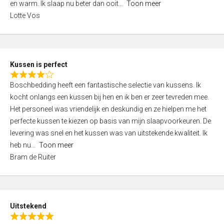
o
en warm. Ik slaap nu beter dan ooit
Toon meer
,
f
Lotte Vos
0
5
o
u
t
Kussen is perfect
o
R
f
Boschbedding heeft een fantastische selectie van kussens. Ik
a
5
kocht onlangs een kussen bij hen en ik ben er zeer tevreden mee.
t
Het personeel was vriendelijk en deskundig en ze hielpen me het
e
perfecte kussen te kiezen op basis van mijn slaapvoorkeuren. De
d
levering was snel en het kussen was van uitstekende kwaliteit. Ik
4
heb nu
Toon meer
,
Bram de Ruiter
0
o
u
t
Uitstekend
o
R
f