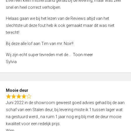
Even een klein misverstand gehad bij de levering, maar was zeer
5
a
snel en heel correct verholpen.
t
e
Helaas gaan we bij het lezen van de Reviews altijd van het
d
slechtste uit deze fout heb ik ook gemaakt maar dit was niet
4
terecht!
,
Bij deze alle lof aan Tim van mr. Noir!!
0
o
Wij zijn echt super tevreden met de
Toon meer
u
Sylvia
t
o
f
5
Mooie deur
R
Juni 2022 in de showroom geweest goed advies gehad bij de aan
a
schaf van een Stalen deur, bij levering miste ik 1 tussen lager wat
t
na gestuurd werd , na ruim 1 jaar nog erg blij met de deur mooie
e
kwaliteit voor een redelijk prijs.
d
Wim