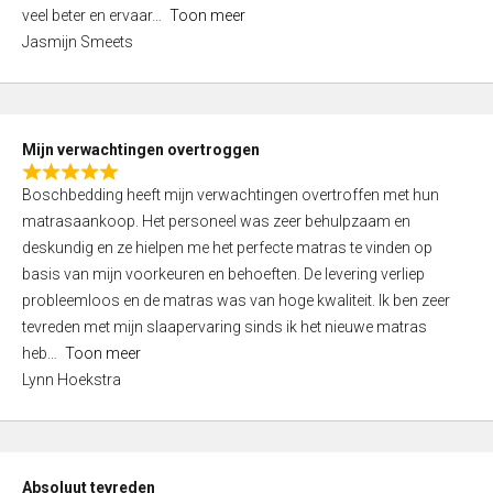
5
o
veel beter en ervaar
Toon meer
,
f
Jasmijn Smeets
0
5
o
u
t
Mijn verwachtingen overtroggen
o
R
f
Boschbedding heeft mijn verwachtingen overtroffen met hun
a
5
matrasaankoop. Het personeel was zeer behulpzaam en
t
deskundig en ze hielpen me het perfecte matras te vinden op
e
basis van mijn voorkeuren en behoeften. De levering verliep
d
probleemloos en de matras was van hoge kwaliteit. Ik ben zeer
5
tevreden met mijn slaapervaring sinds ik het nieuwe matras
,
heb
Toon meer
0
Lynn Hoekstra
o
u
t
o
Absoluut tevreden