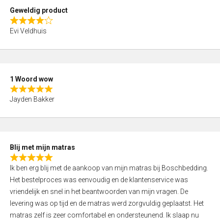
t
Geweldig product
o
R
f
Evi Veldhuis
a
5
t
e
d
1 Woord wow
4
R
,
Jayden Bakker
a
0
t
o
e
u
d
t
Blij met mijn matras
5
o
R
,
f
Ik ben erg blij met de aankoop van mijn matras bij Boschbedding.
a
0
5
Het bestelproces was eenvoudig en de klantenservice was
t
o
vriendelijk en snel in het beantwoorden van mijn vragen. De
e
u
levering was op tijd en de matras werd zorgvuldig geplaatst. Het
d
t
matras zelf is zeer comfortabel en ondersteunend. Ik slaap nu