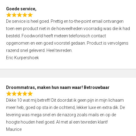
t
Goede service,
o
R
f
De service is heel goed. Prettig en to-the-point email ontvangen
a
5
toen een product niet in de hoeveelheden voorradig was die ik had
t
besteld. Foodworld heeft meteen telefonisch contact
e
opgenomen en een goed voorstel gedaan. Product is vervolgens
d
razend snel geleverd. Heel tevreden.
5
Eric Kurpershoek
,
0
o
u
Droommatras, maken hun naam waar! Betrouwbaar
t
R
o
Dikke 10 wat mij betreft! Dit doordat ik geen pijn in mijn lichaam
a
f
meer heb, goed op sta in de ochtend, lekker luxe en extra dik. De
t
5
levering was mega snel en de nazorg zoals mails en op de
e
hoogte houden heel goed. Al met al een tevreden klant!
d
Maurice
5