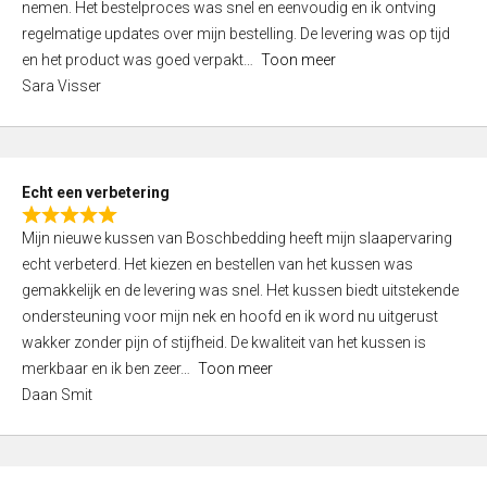
nemen. Het bestelproces was snel en eenvoudig en ik ontving
d
regelmatige updates over mijn bestelling. De levering was op tijd
4
en het product was goed verpakt
Toon meer
,
Sara Visser
0
o
u
t
Echt een verbetering
o
R
f
Mijn nieuwe kussen van Boschbedding heeft mijn slaapervaring
a
5
echt verbeterd. Het kiezen en bestellen van het kussen was
t
gemakkelijk en de levering was snel. Het kussen biedt uitstekende
e
ondersteuning voor mijn nek en hoofd en ik word nu uitgerust
d
wakker zonder pijn of stijfheid. De kwaliteit van het kussen is
5
merkbaar en ik ben zeer
Toon meer
,
Daan Smit
0
o
u