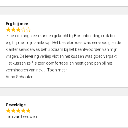
o
u
t
Erg blij mee
o
R
f
Ik heb onlangs een kussen gekocht bij Boschbedding en ik ben
a
5
erg blij met mijn aankoop. Het bestelproces was eenvoudig en de
t
klantenservice was behulpzaam bij het beantwoorden van mijn
e
vragen. De levering verliep vlot en het kussen was goed verpakt.
d
Het kussen zelf is zeer comfortabel en heeft geholpen bij het
3
verminderen van nek
Toon meer
,
Anna Schouten
0
o
u
t
Geweldige
o
R
f
Tim van Leeuwen
a
5
t