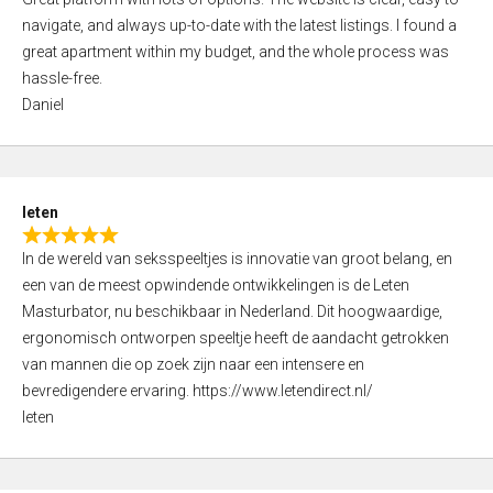
a
o
navigate, and always up-to-date with the latest listings. I found a
t
f
great apartment within my budget, and the whole process was
e
5
hassle-free.
d
Daniel
5
,
0
o
leten
u
R
t
In de wereld van seksspeeltjes is innovatie van groot belang, en
a
o
een van de meest opwindende ontwikkelingen is de Leten
t
f
Masturbator, nu beschikbaar in Nederland. Dit hoogwaardige,
e
5
ergonomisch ontworpen speeltje heeft de aandacht getrokken
d
van mannen die op zoek zijn naar een intensere en
5
bevredigendere ervaring. https://www.letendirect.nl/
,
leten
0
o
u