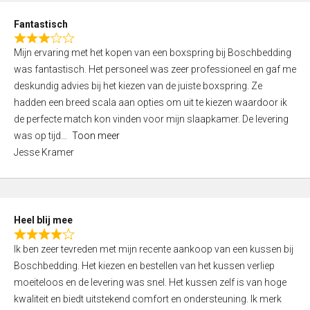
u
d
t
Fantastisch
4
o
R
,
f
Mijn ervaring met het kopen van een boxspring bij Boschbedding
a
0
5
was fantastisch. Het personeel was zeer professioneel en gaf me
t
o
deskundig advies bij het kiezen van de juiste boxspring. Ze
e
u
hadden een breed scala aan opties om uit te kiezen waardoor ik
d
t
de perfecte match kon vinden voor mijn slaapkamer. De levering
3
o
was op tijd
Toon meer
,
f
Jesse Kramer
0
5
o
u
t
Heel blij mee
o
R
f
Ik ben zeer tevreden met mijn recente aankoop van een kussen bij
a
5
Boschbedding. Het kiezen en bestellen van het kussen verliep
t
moeiteloos en de levering was snel. Het kussen zelf is van hoge
e
kwaliteit en biedt uitstekend comfort en ondersteuning. Ik merk
d