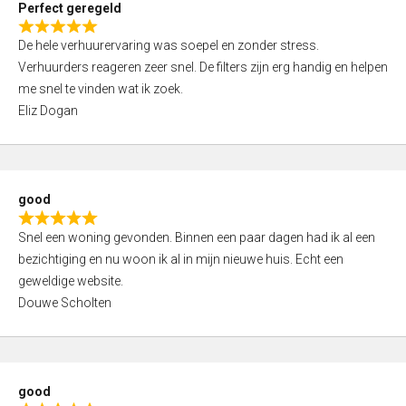
Perfect geregeld
o
R
u
De hele verhuurervaring was soepel en zonder stress.
a
t
Verhuurders reageren zeer snel. De filters zijn erg handig en helpen
t
o
me snel te vinden wat ik zoek.
e
f
Eliz Dogan
d
5
5
,
0
good
o
R
u
Snel een woning gevonden. Binnen een paar dagen had ik al een
a
t
bezichtiging en nu woon ik al in mijn nieuwe huis. Echt een
t
o
geweldige website.
e
f
Douwe Scholten
d
5
5
,
0
good
o