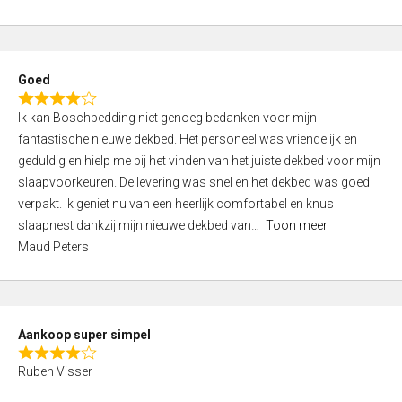
a
5
t
e
d
Goed
4
R
,
Ik kan Boschbedding niet genoeg bedanken voor mijn
a
0
fantastische nieuwe dekbed. Het personeel was vriendelijk en
t
o
geduldig en hielp me bij het vinden van het juiste dekbed voor mijn
e
u
slaapvoorkeuren. De levering was snel en het dekbed was goed
d
t
verpakt. Ik geniet nu van een heerlijk comfortabel en knus
4
o
slaapnest dankzij mijn nieuwe dekbed van
Toon meer
,
f
Maud Peters
0
5
o
u
t
Aankoop super simpel
o
R
f
Ruben Visser
a
5