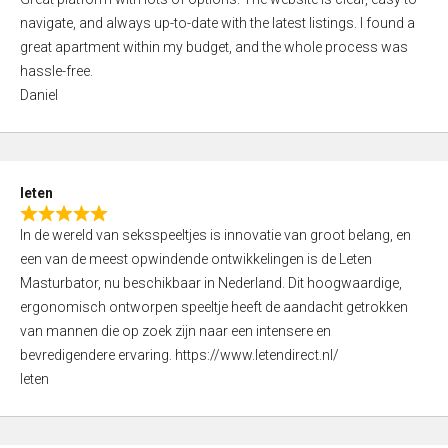
a
o
navigate, and always up-to-date with the latest listings. I found a
t
f
great apartment within my budget, and the whole process was
e
5
hassle-free.
d
Daniel
5
,
0
o
leten
u
R
t
In de wereld van seksspeeltjes is innovatie van groot belang, en
a
o
een van de meest opwindende ontwikkelingen is de Leten
t
f
Masturbator, nu beschikbaar in Nederland. Dit hoogwaardige,
e
5
ergonomisch ontworpen speeltje heeft de aandacht getrokken
d
van mannen die op zoek zijn naar een intensere en
5
bevredigendere ervaring. https://www.letendirect.nl/
,
leten
0
o
u