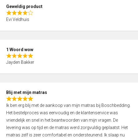
t
Geweldig product
o
R
f
Evi Veldhuis
a
5
t
e
d
1 Woord wow
4
R
,
Jayden Bakker
a
0
t
o
e
u
d
t
Blij met mijn matras
5
o
R
,
f
Ik ben erg blij met de aankoop van mijn matras bij Boschbedding.
a
0
5
Het bestelproces was eenvoudig en de klantenservice was
t
o
vriendelijk en snel in het beantwoorden van mijn vragen. De
e
u
levering was op tijd en de matras werd zorgvuldig geplaatst. Het
d
t
matras zelf is zeer comfortabel en ondersteunend. Ik slaap nu