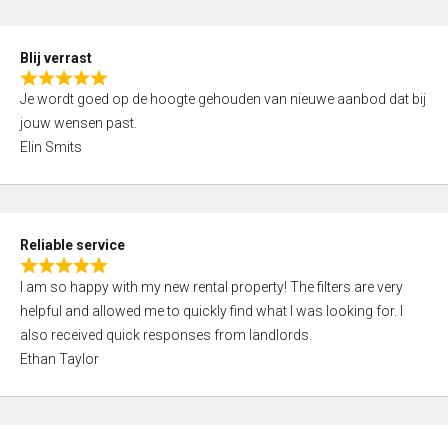
o
d
f
5
5
Blij verrast
,
R
0
Je wordt goed op de hoogte gehouden van nieuwe aanbod dat bij
a
o
jouw wensen past.
t
u
Elin Smits
e
t
d
o
5
f
,
5
Reliable service
0
R
o
I am so happy with my new rental property! The filters are very
a
u
helpful and allowed me to quickly find what I was looking for. I
t
t
also received quick responses from landlords.
e
o
Ethan Taylor
d
f
5
5
,
0