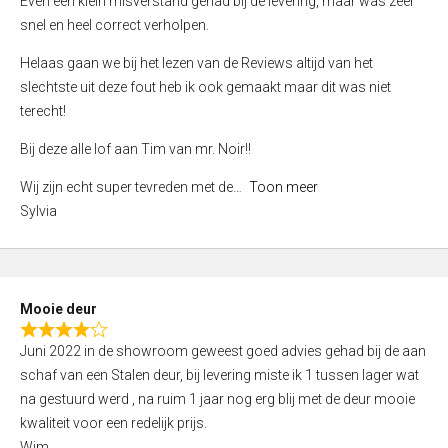
Even een klein misverstand gehad bij de levering, maar was zeer
5
a
snel en heel correct verholpen.
t
e
Helaas gaan we bij het lezen van de Reviews altijd van het
d
slechtste uit deze fout heb ik ook gemaakt maar dit was niet
4
terecht!
,
Bij deze alle lof aan Tim van mr. Noir!!
0
o
Wij zijn echt super tevreden met de
Toon meer
u
Sylvia
t
o
f
5
Mooie deur
R
Juni 2022 in de showroom geweest goed advies gehad bij de aan
a
schaf van een Stalen deur, bij levering miste ik 1 tussen lager wat
t
na gestuurd werd , na ruim 1 jaar nog erg blij met de deur mooie
e
kwaliteit voor een redelijk prijs.
d
Wim