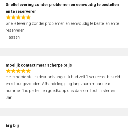
u
Snelle levering zonder problemen en eenvoudig te bestellen
t
en te reserveren
o
R
f
Snelle levering zonder problemen en eenvoudig te bestellen en te
a
5
reserveren
t
Hassen
e
d
5
,
moelijk contact maar scherpe prijs
0
R
o
Hele mooie stalen deur ontvangen ik had zelf 1 verkeerde besteld
a
u
en retour gezonden .Afhandeling ging langzaam maar deur
t
t
nummer 1 is perfect en goedkoop dus daarom toch 5 sterren
e
o
Jan
d
f
5
5
,
0
Erg blij