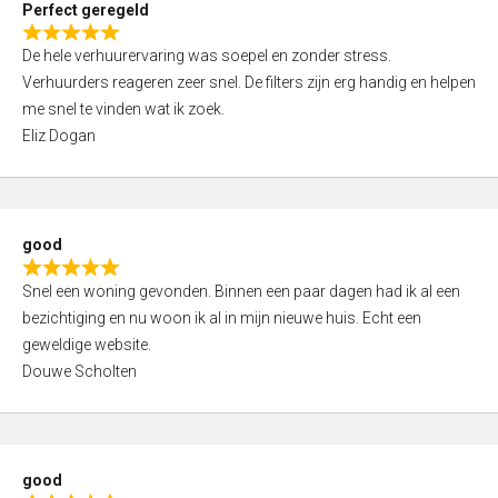
Perfect geregeld
o
R
u
De hele verhuurervaring was soepel en zonder stress.
a
t
Verhuurders reageren zeer snel. De filters zijn erg handig en helpen
t
o
me snel te vinden wat ik zoek.
e
f
Eliz Dogan
d
5
5
,
0
good
o
R
u
Snel een woning gevonden. Binnen een paar dagen had ik al een
a
t
bezichtiging en nu woon ik al in mijn nieuwe huis. Echt een
t
o
geweldige website.
e
f
Douwe Scholten
d
5
5
,
0
good
o