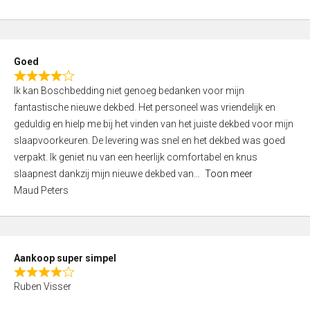
a
5
t
e
d
Goed
4
R
,
Ik kan Boschbedding niet genoeg bedanken voor mijn
a
0
fantastische nieuwe dekbed. Het personeel was vriendelijk en
t
o
geduldig en hielp me bij het vinden van het juiste dekbed voor mijn
e
u
slaapvoorkeuren. De levering was snel en het dekbed was goed
d
t
verpakt. Ik geniet nu van een heerlijk comfortabel en knus
4
o
slaapnest dankzij mijn nieuwe dekbed van
Toon meer
,
f
Maud Peters
0
5
o
u
t
Aankoop super simpel
o
R
f
Ruben Visser
a
5