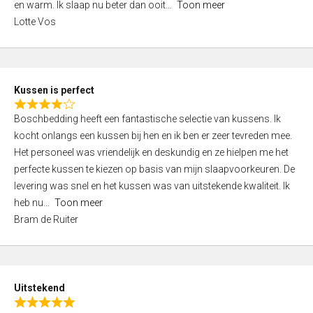
o
en warm. Ik slaap nu beter dan ooit
Toon meer
,
f
Lotte Vos
0
5
o
u
t
Kussen is perfect
o
R
f
Boschbedding heeft een fantastische selectie van kussens. Ik
a
5
kocht onlangs een kussen bij hen en ik ben er zeer tevreden mee.
t
Het personeel was vriendelijk en deskundig en ze hielpen me het
e
perfecte kussen te kiezen op basis van mijn slaapvoorkeuren. De
d
levering was snel en het kussen was van uitstekende kwaliteit. Ik
4
heb nu
Toon meer
,
Bram de Ruiter
0
o
u
t
Uitstekend
o
R
f