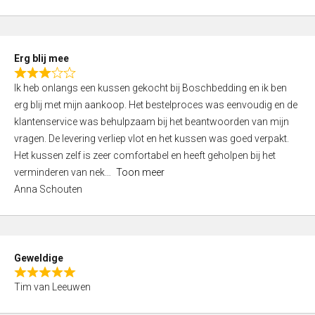
o
u
t
Erg blij mee
o
R
f
Ik heb onlangs een kussen gekocht bij Boschbedding en ik ben
a
5
erg blij met mijn aankoop. Het bestelproces was eenvoudig en de
t
klantenservice was behulpzaam bij het beantwoorden van mijn
e
vragen. De levering verliep vlot en het kussen was goed verpakt.
d
Het kussen zelf is zeer comfortabel en heeft geholpen bij het
3
verminderen van nek
Toon meer
,
Anna Schouten
0
o
u
t
Geweldige
o
R
f
Tim van Leeuwen
a
5
t