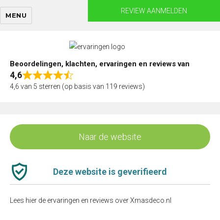
Skip
REVIEW AANMELDEN
MENU
to
content
Beoordelingen, klachten, ervaringen en reviews van
4,6
Rated
4,6 van 5 sterren (op basis van 119 reviews)
4,6
out
of
5
Naar de website
Deze website is geverifieerd
Lees hier de ervaringen en reviews over Xmasdeco.nl