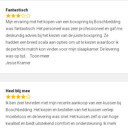
u
d
t
Fantastisch
4
o
R
,
f
Mijn ervaring met het kopen van een boxspring bij Boschbedding
a
0
5
was fantastisch. Het personeel was zeer professioneel en gaf me
t
o
deskundig advies bij het kiezen van de juiste boxspring. Ze
e
u
hadden een breed scala aan opties om uit te kiezen waardoor ik
d
t
de perfecte match kon vinden voor mijn slaapkamer. De levering
3
o
was op tijd
Toon meer
,
f
Jesse Kramer
0
5
o
u
t
Heel blij mee
o
R
f
Ik ben zeer tevreden met mijn recente aankoop van een kussen bij
a
5
Boschbedding. Het kiezen en bestellen van het kussen verliep
t
moeiteloos en de levering was snel. Het kussen zelf is van hoge
e
kwaliteit en biedt uitstekend comfort en ondersteuning. Ik merk
d