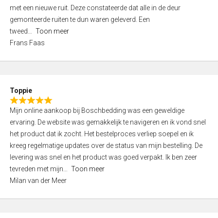
,
met een nieuwe ruit. Deze constateerde dat alle in de deur
0
gemonteerde ruiten te dun waren geleverd. Een
o
tweed
Toon meer
u
Frans Faas
t
o
f
5
Toppie
R
Mijn online aankoop bij Boschbedding was een geweldige
a
ervaring. De website was gemakkelijk te navigeren en ik vond snel
t
het product dat ik zocht. Het bestelproces verliep soepel en ik
e
kreeg regelmatige updates over de status van mijn bestelling. De
d
levering was snel en het product was goed verpakt. Ik ben zeer
5
tevreden met mijn
Toon meer
,
Milan van der Meer
0
o
u