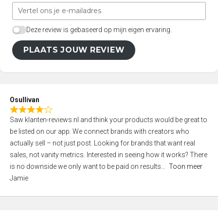
Deze review is gebaseerd op mijn eigen ervaring.
PLAATS JOUW REVIEW
Osullivan
R
Saw klanten-reviews.nl and think your products would be great to
a
be listed on our app. We connect brands with creators who
t
actually sell – not just post. Looking for brands that want real
e
sales, not vanity metrics. Interested in seeing how it works? There
d
is no downside we only want to be paid on results
Toon meer
4
Jamie
,
0
o