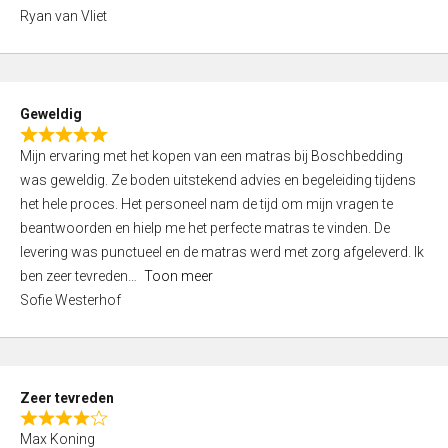
,
Ryan van Vliet
0
o
u
t
Geweldig
o
R
f
Mijn ervaring met het kopen van een matras bij Boschbedding
a
5
was geweldig. Ze boden uitstekend advies en begeleiding tijdens
t
het hele proces. Het personeel nam de tijd om mijn vragen te
e
beantwoorden en hielp me het perfecte matras te vinden. De
d
levering was punctueel en de matras werd met zorg afgeleverd. Ik
5
ben zeer tevreden
Toon meer
,
Sofie Westerhof
0
o
u
t
Zeer tevreden
o
R
f
Max Koning