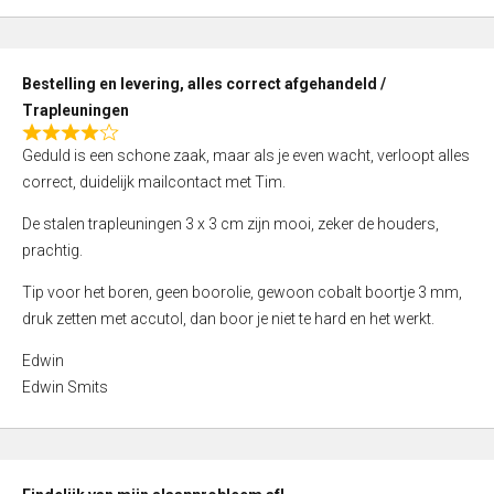
,
0
o
Bestelling en levering, alles correct afgehandeld /
u
Trapleuningen
t
R
o
Geduld is een schone zaak, maar als je even wacht, verloopt alles
a
f
correct, duidelijk mailcontact met Tim.
t
5
e
De stalen trapleuningen 3 x 3 cm zijn mooi, zeker de houders,
d
prachtig.
4
Tip voor het boren, geen boorolie, gewoon cobalt boortje 3 mm,
,
druk zetten met accutol, dan boor je niet te hard en het werkt.
0
o
Edwin
u
Edwin Smits
t
o
f
5