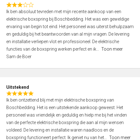
f
R
5
Ik ben absoluut tevreden met mijn recente aankoop van een
a
elektrische boxspring bij Boschbedding. Het was een geweldige
t
ervaring van begin tot eind. Het personeel was uiterst behulpzaam
e
en geduldig bij het beantwoorden van al mijn vragen. De levering
d
en installatie verliepen vlot en professioneel. De elektrische
3
functies van de boxspring werken perfect en ik
Toon meer
,
Sam de Boer
0
o
u
t
Uitstekend
o
R
f
Ik ben ontzettend blij met mijn elektrische boxspring van
a
5
Boschbedding. Het is een uitstekende aankoop geweest. Het
t
personeel was vriendelijk en geduldig en hielp me bij het vinden
e
van de perfecte elektrische boxspring die aan al mijn wensen
d
voldeed. De levering en installatie waren naadloos en de
5
boxspring functioneert perfect. Ik geniet nu van het
Toon meer