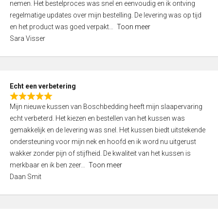
nemen. Het bestelproces was snel en eenvoudig en ik ontving
d
regelmatige updates over mijn bestelling. De levering was op tijd
4
en het product was goed verpakt
Toon meer
,
Sara Visser
0
o
u
t
Echt een verbetering
o
R
f
Mijn nieuwe kussen van Boschbedding heeft mijn slaapervaring
a
5
echt verbeterd. Het kiezen en bestellen van het kussen was
t
gemakkelijk en de levering was snel. Het kussen biedt uitstekende
e
ondersteuning voor mijn nek en hoofd en ik word nu uitgerust
d
wakker zonder pijn of stijfheid. De kwaliteit van het kussen is
5
merkbaar en ik ben zeer
Toon meer
,
Daan Smit
0
o
u