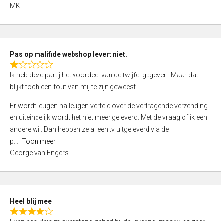
,
MK
0
o
u
t
Pas op malifide webshop levert niet.
o
R
Ik heb deze partij het voordeel van de twijfel gegeven. Maar dat
f
a
blijkt toch een fout van mij te zijn geweest.
5
t
e
Er wordt leugen na leugen verteld over de vertragende verzending
d
en uiteindelijk wordt het niet meer geleverd. Met de vraag of ik een
1
andere wil. Dan hebben ze al een tv uitgeleverd via de
,
p
Toon meer
0
George van Engers
o
u
t
o
Heel blij mee
f
R