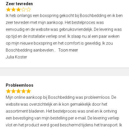
t
Zeer tevreden
o
R
f
Ik heb onlangs een boxspring gekocht bij Boschbedding en ik ben
a
5
zeer tevreden met mijn aankoop. Het bestelproces was
t
eenvoudig en de website was gebruiksvriendelijk. De levering was
e
op tijd en de installatie verliep snel. Ik slaap nu al een paar weken
d
op mijn nieuwe boxspring en het comfort is geweldig. Ik zou
3
Boschbedding aanbevelen
Toon meer
,
Julia Koster
0
o
u
t
Probleemloos
o
R
f
Mijn online aankoop bij Boschbedding was probleemloos. De
a
5
website was overzichtelijk en ik kon gemakkelijk door het
t
assortiment bladeren. Het bestelproces was snel en ik ontving
e
een bevestiging van mijn bestelling per e-mail. De levering verliep
d
vlot en het product werd goed beschermd tijdens het transport. Ik
5