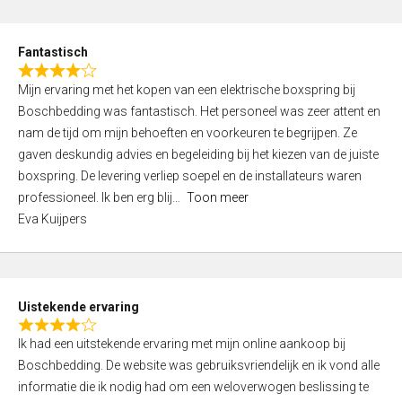
e
d
Fantastisch
5
R
,
Mijn ervaring met het kopen van een elektrische boxspring bij
a
0
Boschbedding was fantastisch. Het personeel was zeer attent en
t
o
nam de tijd om mijn behoeften en voorkeuren te begrijpen. Ze
e
u
gaven deskundig advies en begeleiding bij het kiezen van de juiste
d
t
boxspring. De levering verliep soepel en de installateurs waren
4
o
professioneel. Ik ben erg blij
Toon meer
,
f
Eva Kuijpers
0
5
o
u
t
Uistekende ervaring
o
R
f
Ik had een uitstekende ervaring met mijn online aankoop bij
a
5
Boschbedding. De website was gebruiksvriendelijk en ik vond alle
t
informatie die ik nodig had om een weloverwogen beslissing te
e