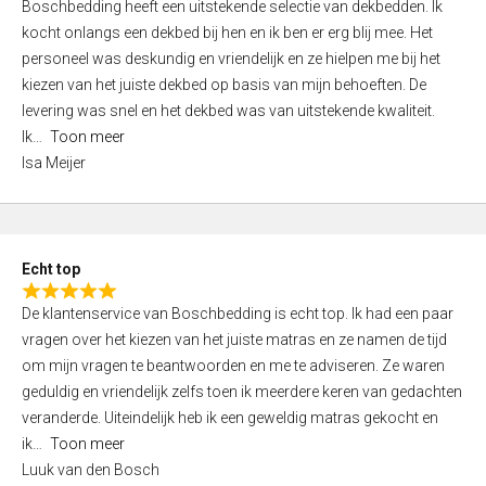
Boschbedding heeft een uitstekende selectie van dekbedden. Ik
a
5
kocht onlangs een dekbed bij hen en ik ben er erg blij mee. Het
t
personeel was deskundig en vriendelijk en ze hielpen me bij het
e
kiezen van het juiste dekbed op basis van mijn behoeften. De
d
levering was snel en het dekbed was van uitstekende kwaliteit.
5
Ik
Toon meer
,
Isa Meijer
0
o
u
t
Echt top
o
R
f
De klantenservice van Boschbedding is echt top. Ik had een paar
a
5
vragen over het kiezen van het juiste matras en ze namen de tijd
t
om mijn vragen te beantwoorden en me te adviseren. Ze waren
e
geduldig en vriendelijk zelfs toen ik meerdere keren van gedachten
d
veranderde. Uiteindelijk heb ik een geweldig matras gekocht en
5
ik
Toon meer
,
Luuk van den Bosch
0