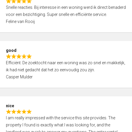
R
u
Snelle reacties. Bij interesse in een woning werd ik direct benaderd
a
t
voor een bezichtiging. Super snelle en efficiënte service.
t
o
Feline van Rooij
e
f
d
5
5
,
good
0
R
o
Efficiënt. De zoektocht naar een woning was zo snel en makkelijk,
a
u
ik had niet gedacht dat het zo eenvoudig zou zijn.
t
t
Casper Mulder
e
o
d
f
5
5
,
nice
0
R
o
I am really impressed with the service this site provides. The
a
u
property I found is exactly what I was looking for, and the
t
t