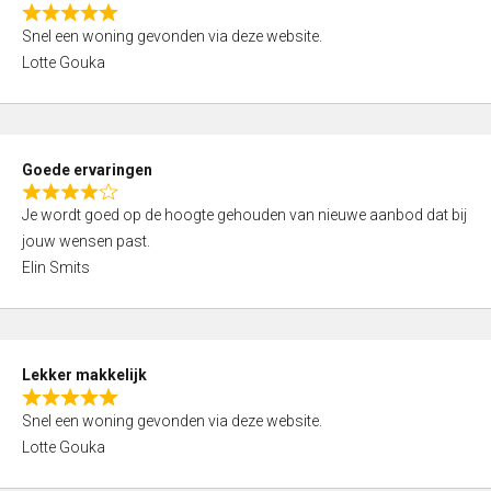
o
R
u
Snel een woning gevonden via deze website.
a
t
Lotte Gouka
t
o
e
f
d
5
5
Goede ervaringen
,
R
0
Je wordt goed op de hoogte gehouden van nieuwe aanbod dat bij
a
o
jouw wensen past.
t
u
Elin Smits
e
t
d
o
4
f
,
5
Lekker makkelijk
0
R
o
Snel een woning gevonden via deze website.
a
u
Lotte Gouka
t
t
e