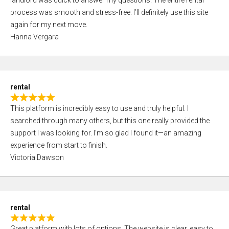
landlord was quick to answer my questions. The entire rental
e
o
process was smooth and stress-free. I’ll definitely use this site
d
f
again for my next move.
5
5
Hanna Vergara
,
0
o
u
rental
t
R
o
This platform is incredibly easy to use and truly helpful. I
a
f
searched through many others, but this one really provided the
t
5
support I was looking for. I’m so glad I found it—an amazing
e
experience from start to finish.
d
Victoria Dawson
5
,
0
o
rental
u
R
t
Great platform with lots of options. The website is clear, easy to