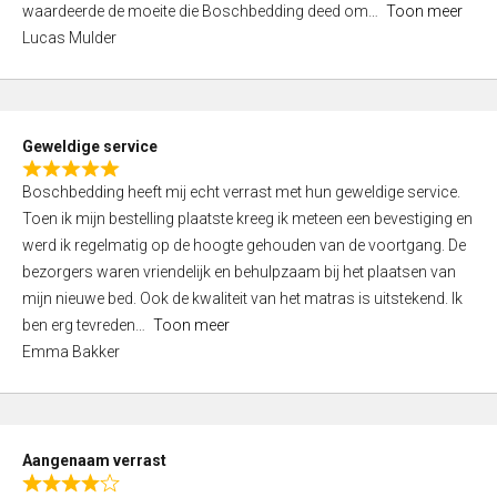
waardeerde de moeite die Boschbedding deed om
Toon meer
,
Lucas Mulder
0
o
u
t
Geweldige service
o
R
f
Boschbedding heeft mij echt verrast met hun geweldige service.
a
5
Toen ik mijn bestelling plaatste kreeg ik meteen een bevestiging en
t
werd ik regelmatig op de hoogte gehouden van de voortgang. De
e
bezorgers waren vriendelijk en behulpzaam bij het plaatsen van
d
mijn nieuwe bed. Ook de kwaliteit van het matras is uitstekend. Ik
5
ben erg tevreden
Toon meer
,
Emma Bakker
0
o
u
t
Aangenaam verrast
o
R