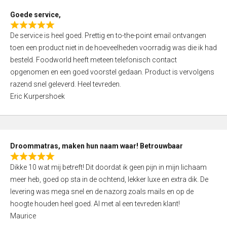
t
Goede service,
o
R
f
De service is heel goed. Prettig en to-the-point email ontvangen
a
5
toen een product niet in de hoeveelheden voorradig was die ik had
t
besteld. Foodworld heeft meteen telefonisch contact
e
opgenomen en een goed voorstel gedaan. Product is vervolgens
d
razend snel geleverd. Heel tevreden.
5
Eric Kurpershoek
,
0
o
u
Droommatras, maken hun naam waar! Betrouwbaar
t
R
o
Dikke 10 wat mij betreft! Dit doordat ik geen pijn in mijn lichaam
a
f
meer heb, goed op sta in de ochtend, lekker luxe en extra dik. De
t
5
levering was mega snel en de nazorg zoals mails en op de
e
hoogte houden heel goed. Al met al een tevreden klant!
d
Maurice
5