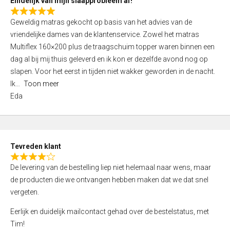
Eindelijk van mijn slaapprobleem af!
R
Geweldig matras gekocht op basis van het advies van de
a
vriendelijke dames van de klantenservice. Zowel het matras
t
Multiflex 160×200 plus de traagschuim topper waren binnen een
e
dag al bij mij thuis geleverd en ik kon er dezelfde avond nog op
d
slapen. Voor het eerst in tijden niet wakker geworden in de nacht.
5
Ik
Toon meer
,
Eda
0
o
u
t
Tevreden klant
o
R
f
De levering van de bestelling liep niet helemaal naar wens, maar
a
5
de producten die we ontvangen hebben maken dat we dat snel
t
vergeten.
e
d
Eerlijk en duidelijk mailcontact gehad over de bestelstatus, met
4
Tim!