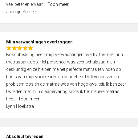
5
o
veel beter en ervaar
Toon meer
,
f
Jasmijn Smeets
0
5
o
u
t
Mijn verwachtingen overtroggen
o
R
f
Boschbedding heeft mijn verwachtingen overtroffen met hun
a
5
matrasaankoop. Het personeel was zeer behulpzaam en
t
deskundig en ze hielpen me het perfecte matras te vinden op
e
basis van mijn voorkeuren en behoeften. De levering verliep
d
probleemloos en de matras was van hoge kwaliteit. Ik ben zeer
5
tevreden met mijn slaapervaring sinds ik het nieuwe matras
,
heb
Toon meer
0
Lynn Hoekstra
o
u
t
o
Absoluut tevreden