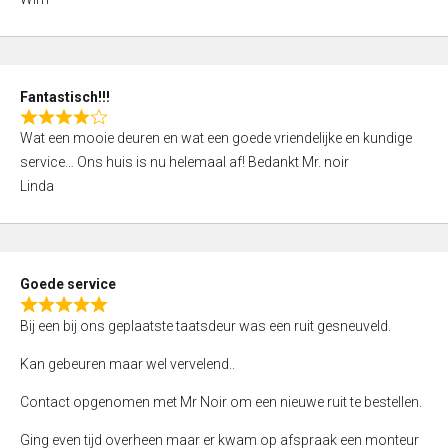
4
,
0
o
Fantastisch!!!
u
R
t
Wat een mooie deuren en wat een goede vriendelijke en kundige
a
o
service… Ons huis is nu helemaal af! Bedankt Mr. noir
t
f
Linda
e
5
d
4
,
Goede service
0
R
o
Bij een bij ons geplaatste taatsdeur was een ruit gesneuveld.
a
u
t
Kan gebeuren maar wel vervelend..
t
e
o
Contact opgenomen met Mr Noir om een nieuwe ruit te bestellen.
d
f
5
Ging even tijd overheen maar er kwam op afspraak een monteur
5