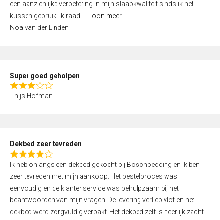
een aanzienlijke verbetering in mijn slaapkwaliteit sinds ik het
4
kussen gebruik. Ik raad
Toon meer
,
Noa van der Linden
0
o
u
t
Super goed geholpen
o
R
f
Thijs Hofman
a
5
t
e
d
Dekbed zeer tevreden
3
R
,
Ik heb onlangs een dekbed gekocht bij Boschbedding en ik ben
a
0
zeer tevreden met mijn aankoop. Het bestelproces was
t
o
eenvoudig en de klantenservice was behulpzaam bij het
e
u
beantwoorden van mijn vragen. De levering verliep vlot en het
d
t
dekbed werd zorgvuldig verpakt. Het dekbed zelf is heerlijk zacht
4