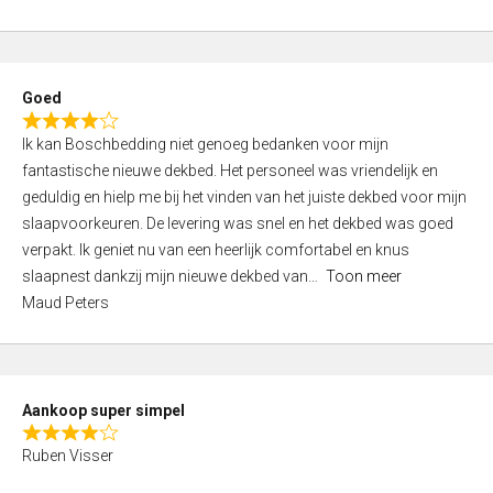
a
5
t
e
d
Goed
4
R
,
Ik kan Boschbedding niet genoeg bedanken voor mijn
a
0
fantastische nieuwe dekbed. Het personeel was vriendelijk en
t
o
geduldig en hielp me bij het vinden van het juiste dekbed voor mijn
e
u
slaapvoorkeuren. De levering was snel en het dekbed was goed
d
t
verpakt. Ik geniet nu van een heerlijk comfortabel en knus
4
o
slaapnest dankzij mijn nieuwe dekbed van
Toon meer
,
f
Maud Peters
0
5
o
u
t
Aankoop super simpel
o
R
f
Ruben Visser
a
5