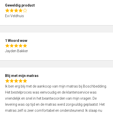
t
Geweldig product
o
R
f
Evi Veldhuis
a
5
t
e
d
1 Woord wow
4
R
,
Jayden Bakker
a
0
t
o
e
u
d
t
Blij met mijn matras
5
o
R
,
f
Ik ben erg blij met de aankoop van mijn matras bij Boschbedding.
a
0
5
Het bestelproces was eenvoudig en de klantenservice was
t
o
vriendelijk en snel in het beantwoorden van mijn vragen. De
e
u
levering was op tijd en de matras werd zorgvuldig geplaatst. Het
d
t
matras zelf is zeer comfortabel en ondersteunend. Ik slaap nu