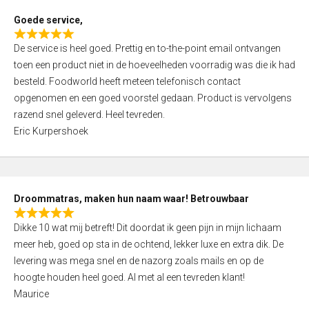
t
Goede service,
o
R
f
De service is heel goed. Prettig en to-the-point email ontvangen
a
5
toen een product niet in de hoeveelheden voorradig was die ik had
t
besteld. Foodworld heeft meteen telefonisch contact
e
opgenomen en een goed voorstel gedaan. Product is vervolgens
d
razend snel geleverd. Heel tevreden.
5
Eric Kurpershoek
,
0
o
u
Droommatras, maken hun naam waar! Betrouwbaar
t
R
o
Dikke 10 wat mij betreft! Dit doordat ik geen pijn in mijn lichaam
a
f
meer heb, goed op sta in de ochtend, lekker luxe en extra dik. De
t
5
levering was mega snel en de nazorg zoals mails en op de
e
hoogte houden heel goed. Al met al een tevreden klant!
d
Maurice
5