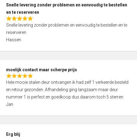
u
Snelle levering zonder problemen en eenvoudig te bestellen
t
en te reserveren
o
R
f
Snelle levering zonder problemen en eenvoudig te bestellen en te
a
5
reserveren
t
Hassen
e
d
5
,
moelijk contact maar scherpe prijs
0
R
o
Hele mooie stalen deur ontvangen ik had zelf 1 verkeerde besteld
a
u
en retour gezonden .Afhandeling ging langzaam maar deur
t
t
nummer 1 is perfect en goedkoop dus daarom toch 5 sterren
e
o
Jan
d
f
5
5
,
0
Erg blij