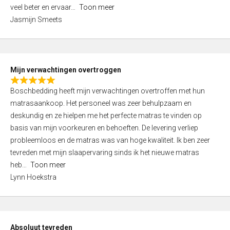
5
o
veel beter en ervaar
Toon meer
,
f
Jasmijn Smeets
0
5
o
u
t
Mijn verwachtingen overtroggen
o
R
f
Boschbedding heeft mijn verwachtingen overtroffen met hun
a
5
matrasaankoop. Het personeel was zeer behulpzaam en
t
deskundig en ze hielpen me het perfecte matras te vinden op
e
basis van mijn voorkeuren en behoeften. De levering verliep
d
probleemloos en de matras was van hoge kwaliteit. Ik ben zeer
5
tevreden met mijn slaapervaring sinds ik het nieuwe matras
,
heb
Toon meer
0
Lynn Hoekstra
o
u
t
o
Absoluut tevreden