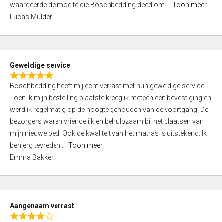
waardeerde de moeite die Boschbedding deed om
Toon meer
,
Lucas Mulder
0
o
u
t
Geweldige service
o
R
f
Boschbedding heeft mij echt verrast met hun geweldige service.
a
5
Toen ik mijn bestelling plaatste kreeg ik meteen een bevestiging en
t
werd ik regelmatig op de hoogte gehouden van de voortgang. De
e
bezorgers waren vriendelijk en behulpzaam bij het plaatsen van
d
mijn nieuwe bed. Ook de kwaliteit van het matras is uitstekend. Ik
5
ben erg tevreden
Toon meer
,
Emma Bakker
0
o
u
t
Aangenaam verrast
o
R