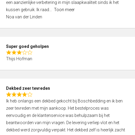
een aanzienlijke verbetering in mijn slaapkwaliteit sinds ik het
4
kussen gebruik. Ik raad
Toon meer
,
Noa van der Linden
0
o
u
t
Super goed geholpen
o
R
f
Thijs Hofman
a
5
t
e
d
Dekbed zeer tevreden
3
R
,
Ik heb onlangs een dekbed gekocht bij Boschbedding en ik ben
a
0
zeer tevreden met mijn aankoop. Het bestelproces was
t
o
eenvoudig en de klantenservice was behulpzaam bij het
e
u
beantwoorden van mijn vragen. De levering verliep vlot en het
d
t
dekbed werd zorgvuldig verpakt. Het dekbed zelf is heerlijk zacht
4