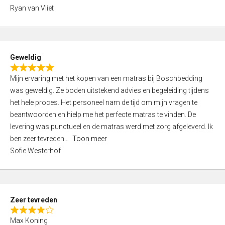
,
Ryan van Vliet
0
o
u
t
Geweldig
o
R
f
Mijn ervaring met het kopen van een matras bij Boschbedding
a
5
was geweldig. Ze boden uitstekend advies en begeleiding tijdens
t
het hele proces. Het personeel nam de tijd om mijn vragen te
e
beantwoorden en hielp me het perfecte matras te vinden. De
d
levering was punctueel en de matras werd met zorg afgeleverd. Ik
5
ben zeer tevreden
Toon meer
,
Sofie Westerhof
0
o
u
t
Zeer tevreden
o
R
f
Max Koning