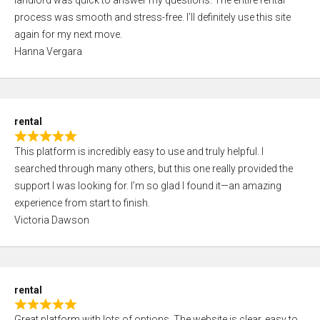
landlord was quick to answer my questions. The entire rental
e
o
process was smooth and stress-free. I’ll definitely use this site
d
f
again for my next move.
5
5
Hanna Vergara
,
0
o
u
rental
t
R
o
This platform is incredibly easy to use and truly helpful. I
a
f
searched through many others, but this one really provided the
t
5
support I was looking for. I’m so glad I found it—an amazing
e
experience from start to finish.
d
Victoria Dawson
5
,
0
o
rental
u
R
t
Great platform with lots of options. The website is clear, easy to