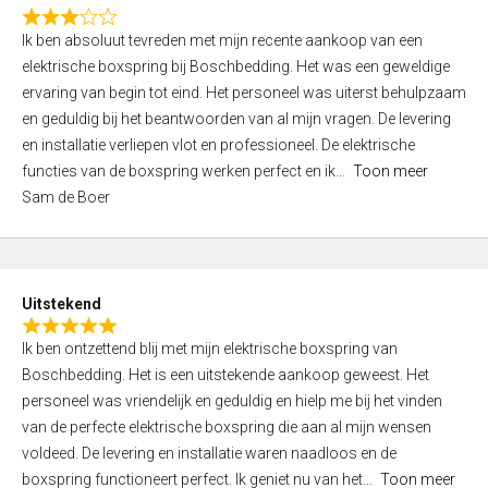
f
R
5
Ik ben absoluut tevreden met mijn recente aankoop van een
a
elektrische boxspring bij Boschbedding. Het was een geweldige
t
ervaring van begin tot eind. Het personeel was uiterst behulpzaam
e
en geduldig bij het beantwoorden van al mijn vragen. De levering
d
en installatie verliepen vlot en professioneel. De elektrische
3
functies van de boxspring werken perfect en ik
Toon meer
,
Sam de Boer
0
o
u
t
Uitstekend
o
R
f
Ik ben ontzettend blij met mijn elektrische boxspring van
a
5
Boschbedding. Het is een uitstekende aankoop geweest. Het
t
personeel was vriendelijk en geduldig en hielp me bij het vinden
e
van de perfecte elektrische boxspring die aan al mijn wensen
d
voldeed. De levering en installatie waren naadloos en de
5
boxspring functioneert perfect. Ik geniet nu van het
Toon meer