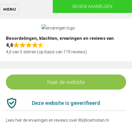
Skip
REVIEW AANMELDEN
MENU
to
content
Beoordelingen, klachten, ervaringen en reviews van
4,6
Rated
4,6 van 5 sterren (op basis van 119 reviews)
4,6
out
of
5
Naar de website
Deze website is geverifieerd
Lees hier de ervaringen en reviews over Wybloemisten.nl