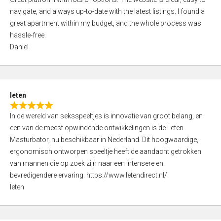
a
o
navigate, and always up-to-date with the latest listings. I found a
t
f
great apartment within my budget, and the whole process was
e
5
hassle-free.
d
Daniel
5
,
0
o
leten
u
R
t
In de wereld van seksspeeltjes is innovatie van groot belang, en
a
o
een van de meest opwindende ontwikkelingen is de Leten
t
f
Masturbator, nu beschikbaar in Nederland. Dit hoogwaardige,
e
5
ergonomisch ontworpen speeltje heeft de aandacht getrokken
d
van mannen die op zoek zijn naar een intensere en
5
bevredigendere ervaring. https://www.letendirect.nl/
,
leten
0
o
u