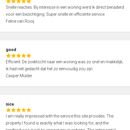
R
u
Snelle reacties. Bij interesse in een woning werd ik direct benaderd
a
t
voor een bezichtiging. Super snelle en efficiënte service.
t
o
Feline van Rooij
e
f
d
5
5
,
good
0
R
o
Efficiënt. De zoektocht naar een woning was zo snel en makkelijk,
a
u
ik had niet gedacht dat het zo eenvoudig zou zijn.
t
t
Casper Mulder
e
o
d
f
5
5
,
nice
0
R
o
I am really impressed with the service this site provides. The
a
u
property I found is exactly what I was looking for, and the
t
t