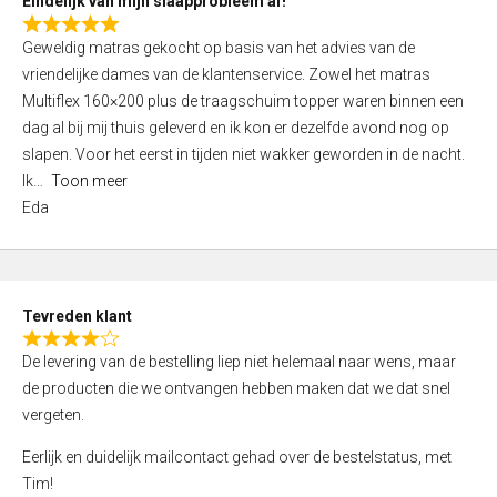
Eindelijk van mijn slaapprobleem af!
R
Geweldig matras gekocht op basis van het advies van de
a
vriendelijke dames van de klantenservice. Zowel het matras
t
Multiflex 160×200 plus de traagschuim topper waren binnen een
e
dag al bij mij thuis geleverd en ik kon er dezelfde avond nog op
d
slapen. Voor het eerst in tijden niet wakker geworden in de nacht.
5
Ik
Toon meer
,
Eda
0
o
u
t
Tevreden klant
o
R
f
De levering van de bestelling liep niet helemaal naar wens, maar
a
5
de producten die we ontvangen hebben maken dat we dat snel
t
vergeten.
e
d
Eerlijk en duidelijk mailcontact gehad over de bestelstatus, met
4
Tim!