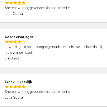
o
R
u
Snel een woning gevonden via deze website.
a
t
Lotte Gouka
t
o
e
f
d
5
5
Goede ervaringen
,
R
0
Je wordt goed op de hoogte gehouden van nieuwe aanbod dat bij
a
o
jouw wensen past.
t
u
Elin Smits
e
t
d
o
4
f
,
5
Lekker makkelijk
0
R
o
Snel een woning gevonden via deze website.
a
u
Lotte Gouka
t
t
e