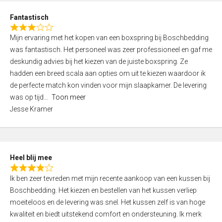
u
d
t
Fantastisch
4
o
R
,
f
Mijn ervaring met het kopen van een boxspring bij Boschbedding
a
0
5
was fantastisch. Het personeel was zeer professioneel en gaf me
t
o
deskundig advies bij het kiezen van de juiste boxspring. Ze
e
u
hadden een breed scala aan opties om uit te kiezen waardoor ik
d
t
de perfecte match kon vinden voor mijn slaapkamer. De levering
3
o
was op tijd
Toon meer
,
f
Jesse Kramer
0
5
o
u
t
Heel blij mee
o
R
f
Ik ben zeer tevreden met mijn recente aankoop van een kussen bij
a
5
Boschbedding. Het kiezen en bestellen van het kussen verliep
t
moeiteloos en de levering was snel. Het kussen zelf is van hoge
e
kwaliteit en biedt uitstekend comfort en ondersteuning. Ik merk
d