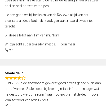
Even een klein misverstand gehad bij de levering, maar was zeer
5
a
snel en heel correct verholpen.
t
e
Helaas gaan we bij het lezen van de Reviews altijd van het
d
slechtste uit deze fout heb ik ook gemaakt maar dit was niet
4
terecht!
,
Bij deze alle lof aan Tim van mr. Noir!!
0
o
Wij zijn echt super tevreden met de
Toon meer
u
Sylvia
t
o
f
5
Mooie deur
R
Juni 2022 in de showroom geweest goed advies gehad bij de aan
a
schaf van een Stalen deur, bij levering miste ik 1 tussen lager wat
t
na gestuurd werd , na ruim 1 jaar nog erg blij met de deur mooie
e
kwaliteit voor een redelijk prijs.
d
Wim