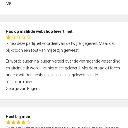
,
MK
0
o
u
t
Pas op malifide webshop levert niet.
o
R
Ik heb deze partij het voordeel van de twijfel gegeven. Maar dat
f
a
blijkt toch een fout van mij te zijn geweest.
5
t
e
Er wordt leugen na leugen verteld over de vertragende verzending
d
en uiteindelijk wordt het niet meer geleverd. Met de vraag of ik een
1
andere wil. Dan hebben ze al een tv uitgeleverd via de
,
p
Toon meer
0
George van Engers
o
u
t
o
Heel blij mee
f
R