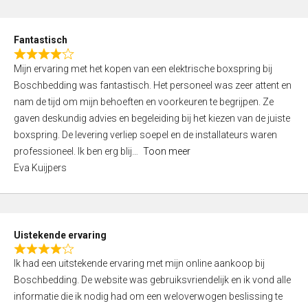
e
d
Fantastisch
5
R
,
Mijn ervaring met het kopen van een elektrische boxspring bij
a
0
Boschbedding was fantastisch. Het personeel was zeer attent en
t
o
nam de tijd om mijn behoeften en voorkeuren te begrijpen. Ze
e
u
gaven deskundig advies en begeleiding bij het kiezen van de juiste
d
t
boxspring. De levering verliep soepel en de installateurs waren
4
o
professioneel. Ik ben erg blij
Toon meer
,
f
Eva Kuijpers
0
5
o
u
t
Uistekende ervaring
o
R
f
Ik had een uitstekende ervaring met mijn online aankoop bij
a
5
Boschbedding. De website was gebruiksvriendelijk en ik vond alle
t
informatie die ik nodig had om een weloverwogen beslissing te
e