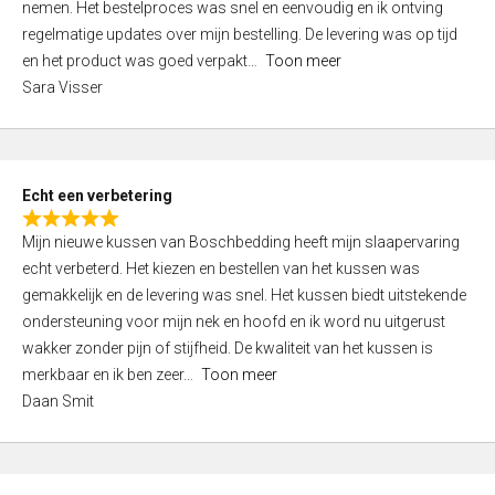
nemen. Het bestelproces was snel en eenvoudig en ik ontving
d
regelmatige updates over mijn bestelling. De levering was op tijd
4
en het product was goed verpakt
Toon meer
,
Sara Visser
0
o
u
t
Echt een verbetering
o
R
f
Mijn nieuwe kussen van Boschbedding heeft mijn slaapervaring
a
5
echt verbeterd. Het kiezen en bestellen van het kussen was
t
gemakkelijk en de levering was snel. Het kussen biedt uitstekende
e
ondersteuning voor mijn nek en hoofd en ik word nu uitgerust
d
wakker zonder pijn of stijfheid. De kwaliteit van het kussen is
5
merkbaar en ik ben zeer
Toon meer
,
Daan Smit
0
o
u