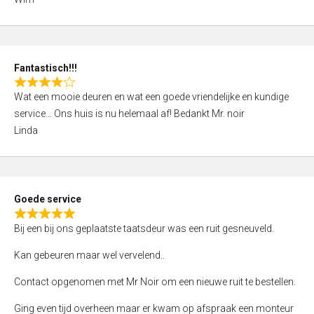
4
,
0
o
Fantastisch!!!
u
R
t
Wat een mooie deuren en wat een goede vriendelijke en kundige
a
o
service… Ons huis is nu helemaal af! Bedankt Mr. noir
t
f
Linda
e
5
d
4
,
Goede service
0
R
o
Bij een bij ons geplaatste taatsdeur was een ruit gesneuveld.
a
u
t
Kan gebeuren maar wel vervelend..
t
e
o
Contact opgenomen met Mr Noir om een nieuwe ruit te bestellen.
d
f
5
Ging even tijd overheen maar er kwam op afspraak een monteur
5