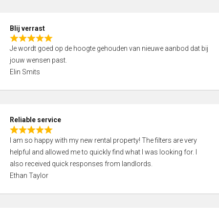
o
d
f
5
5
Blij verrast
,
R
0
Je wordt goed op de hoogte gehouden van nieuwe aanbod dat bij
a
o
jouw wensen past.
t
u
Elin Smits
e
t
d
o
5
f
,
5
Reliable service
0
R
o
I am so happy with my new rental property! The filters are very
a
u
helpful and allowed me to quickly find what I was looking for. I
t
t
also received quick responses from landlords.
e
o
Ethan Taylor
d
f
5
5
,
0