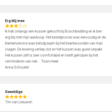
o
u
t
Erg blij mee
o
R
f
Ik heb onlangs een kussen gekocht bij Boschbedding en ik ben
a
5
erg blij met mijn aankoop. Het bestelproces was eenvoudig en de
t
klantenservice was behulpzaam bij het beantwoorden van mijn
e
vragen. De levering verliep vlot en het kussen was goed verpakt.
d
Het kussen zelf is zeer comfortabel en heeft geholpen bij het
3
verminderen van nek
Toon meer
,
Anna Schouten
0
o
u
t
Geweldige
o
R
f
Tim van Leeuwen
a
5
t