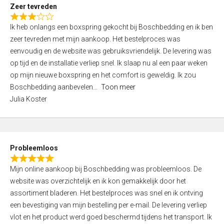
t
Zeer tevreden
o
R
f
Ik heb onlangs een boxspring gekocht bij Boschbedding en ik ben
a
5
zeer tevreden met mijn aankoop. Het bestelproces was
t
eenvoudig en de website was gebruiksvriendelijk. De levering was
e
op tijd en de installatie verliep snel. Ik slaap nu al een paar weken
d
op mijn nieuwe boxspring en het comfort is geweldig. Ik zou
3
Boschbedding aanbevelen
Toon meer
,
Julia Koster
0
o
u
t
Probleemloos
o
R
f
Mijn online aankoop bij Boschbedding was probleemloos. De
a
5
website was overzichtelijk en ik kon gemakkelijk door het
t
assortiment bladeren. Het bestelproces was snel en ik ontving
e
een bevestiging van mijn bestelling per e-mail. De levering verliep
d
vlot en het product werd goed beschermd tijdens het transport. Ik
5