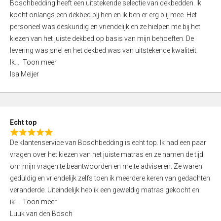
Boschbedding heeft een uitstekende selectie van dekbedden. Ik
a
5
kocht onlangs een dekbed bij hen en ik ben er erg blij mee. Het
t
personeel was deskundig en vriendelijk en ze hielpen me bij het
e
kiezen van het juiste dekbed op basis van mijn behoeften. De
d
levering was snel en het dekbed was van uitstekende kwaliteit.
5
Ik
Toon meer
,
Isa Meijer
0
o
u
t
Echt top
o
R
f
De klantenservice van Boschbedding is echt top. Ik had een paar
a
5
vragen over het kiezen van het juiste matras en ze namen de tijd
t
om mijn vragen te beantwoorden en me te adviseren. Ze waren
e
geduldig en vriendelijk zelfs toen ik meerdere keren van gedachten
d
veranderde. Uiteindelijk heb ik een geweldig matras gekocht en
5
ik
Toon meer
,
Luuk van den Bosch
0