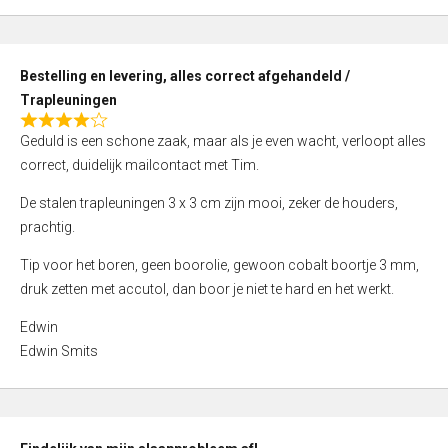
,
0
o
Bestelling en levering, alles correct afgehandeld /
u
Trapleuningen
t
R
o
Geduld is een schone zaak, maar als je even wacht, verloopt alles
a
f
correct, duidelijk mailcontact met Tim.
t
5
e
De stalen trapleuningen 3 x 3 cm zijn mooi, zeker de houders,
d
prachtig.
4
Tip voor het boren, geen boorolie, gewoon cobalt boortje 3 mm,
,
druk zetten met accutol, dan boor je niet te hard en het werkt.
0
o
Edwin
u
Edwin Smits
t
o
f
5