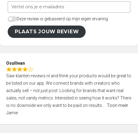
Deze review is gebaseerd op mijn eigen ervaring.
PLAATS JOUW REVIEW
Osullivan
R
Saw klanten-reviews.nl and think your products would be great to
a
be listed on our app. We connect brands with creators who
t
actually sell – not just post. Looking for brands that want real
e
sales, not vanity metrics. Interested in seeing how it works? There
d
is no downside we only want to be paid on results
Toon meer
4
Jamie
,
0
o