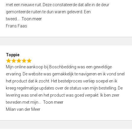
,
met een nieuwe ruit. Deze constateerde dat alle in de deur
0
gemonteerde ruiten te dun waren geleverd. Een
o
tweed
Toon meer
u
Frans Faas
t
o
f
5
Toppie
R
Mijn online aankoop bij Boschbedding was een geweldige
a
ervaring. De website was gemakkelijk te navigeren en ik vond snel
t
het product dat ik zocht. Het bestelproces verliep soepel en ik
e
kreeg regelmatige updates over de status van mijn bestelling. De
d
levering was snel en het product was goed verpakt. Ik ben zeer
5
tevreden met mijn
Toon meer
,
Milan van der Meer
0
o
u