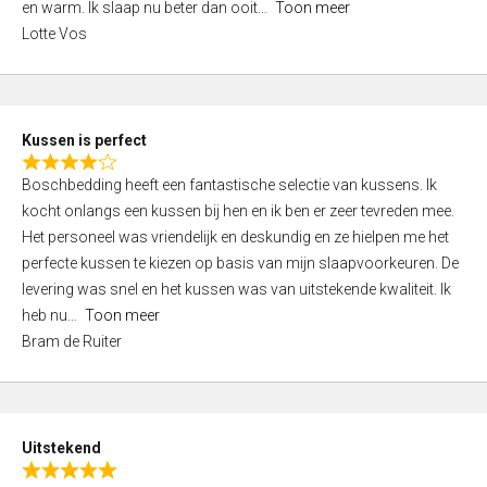
o
en warm. Ik slaap nu beter dan ooit
Toon meer
,
f
Lotte Vos
0
5
o
u
t
Kussen is perfect
o
R
f
Boschbedding heeft een fantastische selectie van kussens. Ik
a
5
kocht onlangs een kussen bij hen en ik ben er zeer tevreden mee.
t
Het personeel was vriendelijk en deskundig en ze hielpen me het
e
perfecte kussen te kiezen op basis van mijn slaapvoorkeuren. De
d
levering was snel en het kussen was van uitstekende kwaliteit. Ik
4
heb nu
Toon meer
,
Bram de Ruiter
0
o
u
t
Uitstekend
o
R
f