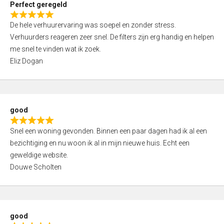
Perfect geregeld
o
R
u
De hele verhuurervaring was soepel en zonder stress.
a
t
Verhuurders reageren zeer snel. De filters zijn erg handig en helpen
t
o
me snel te vinden wat ik zoek.
e
f
Eliz Dogan
d
5
5
,
0
good
o
R
u
Snel een woning gevonden. Binnen een paar dagen had ik al een
a
t
bezichtiging en nu woon ik al in mijn nieuwe huis. Echt een
t
o
geweldige website.
e
f
Douwe Scholten
d
5
5
,
0
good
o