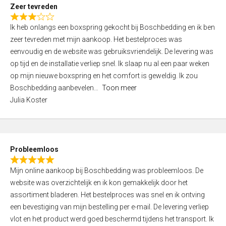
t
Zeer tevreden
o
R
f
Ik heb onlangs een boxspring gekocht bij Boschbedding en ik ben
a
5
zeer tevreden met mijn aankoop. Het bestelproces was
t
eenvoudig en de website was gebruiksvriendelijk. De levering was
e
op tijd en de installatie verliep snel. Ik slaap nu al een paar weken
d
op mijn nieuwe boxspring en het comfort is geweldig. Ik zou
3
Boschbedding aanbevelen
Toon meer
,
Julia Koster
0
o
u
t
Probleemloos
o
R
f
Mijn online aankoop bij Boschbedding was probleemloos. De
a
5
website was overzichtelijk en ik kon gemakkelijk door het
t
assortiment bladeren. Het bestelproces was snel en ik ontving
e
een bevestiging van mijn bestelling per e-mail. De levering verliep
d
vlot en het product werd goed beschermd tijdens het transport. Ik
5