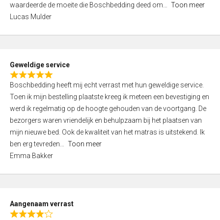
waardeerde de moeite die Boschbedding deed om
Toon meer
,
Lucas Mulder
0
o
u
t
Geweldige service
o
R
f
Boschbedding heeft mij echt verrast met hun geweldige service.
a
5
Toen ik mijn bestelling plaatste kreeg ik meteen een bevestiging en
t
werd ik regelmatig op de hoogte gehouden van de voortgang. De
e
bezorgers waren vriendelijk en behulpzaam bij het plaatsen van
d
mijn nieuwe bed. Ook de kwaliteit van het matras is uitstekend. Ik
5
ben erg tevreden
Toon meer
,
Emma Bakker
0
o
u
t
Aangenaam verrast
o
R