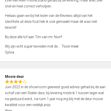
Even een klein misverstand gehad bij de levering, maar was zeer
5
a
snel en heel correct verholpen.
t
e
Helaas gaan we bij het lezen van de Reviews altijd van het
d
slechtste uit deze fout heb ik ook gemaakt maar dit was niet
4
terecht!
,
Bij deze alle lof aan Tim van mr. Noir!!
0
o
Wij zijn echt super tevreden met de
Toon meer
u
Sylvia
t
o
f
5
Mooie deur
R
Juni 2022 in de showroom geweest goed advies gehad bij de aan
a
schaf van een Stalen deur, bij levering miste ik 1 tussen lager wat
t
na gestuurd werd , na ruim 1 jaar nog erg blij met de deur mooie
e
kwaliteit voor een redelijk prijs.
d
Wim