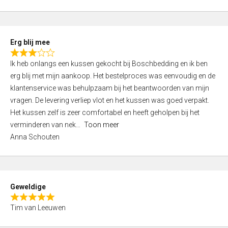
o
u
t
Erg blij mee
o
R
f
Ik heb onlangs een kussen gekocht bij Boschbedding en ik ben
a
5
erg blij met mijn aankoop. Het bestelproces was eenvoudig en de
t
klantenservice was behulpzaam bij het beantwoorden van mijn
e
vragen. De levering verliep vlot en het kussen was goed verpakt.
d
Het kussen zelf is zeer comfortabel en heeft geholpen bij het
3
verminderen van nek
Toon meer
,
Anna Schouten
0
o
u
t
Geweldige
o
R
f
Tim van Leeuwen
a
5
t