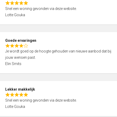
o
R
u
Snel een woning gevonden via deze website.
a
t
Lotte Gouka
t
o
e
f
d
5
5
Goede ervaringen
,
R
0
Je wordt goed op de hoogte gehouden van nieuwe aanbod dat bij
a
o
jouw wensen past.
t
u
Elin Smits
e
t
d
o
4
f
,
5
Lekker makkelijk
0
R
o
Snel een woning gevonden via deze website.
a
u
Lotte Gouka
t
t
e