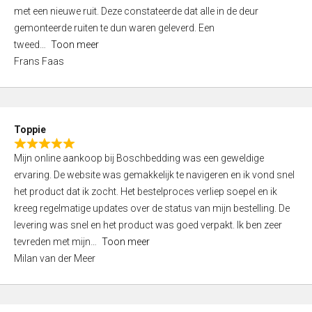
,
met een nieuwe ruit. Deze constateerde dat alle in de deur
0
gemonteerde ruiten te dun waren geleverd. Een
o
tweed
Toon meer
u
Frans Faas
t
o
f
5
Toppie
R
Mijn online aankoop bij Boschbedding was een geweldige
a
ervaring. De website was gemakkelijk te navigeren en ik vond snel
t
het product dat ik zocht. Het bestelproces verliep soepel en ik
e
kreeg regelmatige updates over de status van mijn bestelling. De
d
levering was snel en het product was goed verpakt. Ik ben zeer
5
tevreden met mijn
Toon meer
,
Milan van der Meer
0
o
u