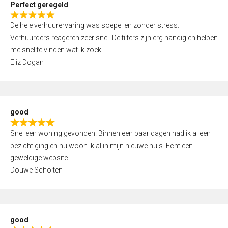
Perfect geregeld
o
R
u
De hele verhuurervaring was soepel en zonder stress.
a
t
Verhuurders reageren zeer snel. De filters zijn erg handig en helpen
t
o
me snel te vinden wat ik zoek.
e
f
Eliz Dogan
d
5
5
,
0
good
o
R
u
Snel een woning gevonden. Binnen een paar dagen had ik al een
a
t
bezichtiging en nu woon ik al in mijn nieuwe huis. Echt een
t
o
geweldige website.
e
f
Douwe Scholten
d
5
5
,
0
good
o