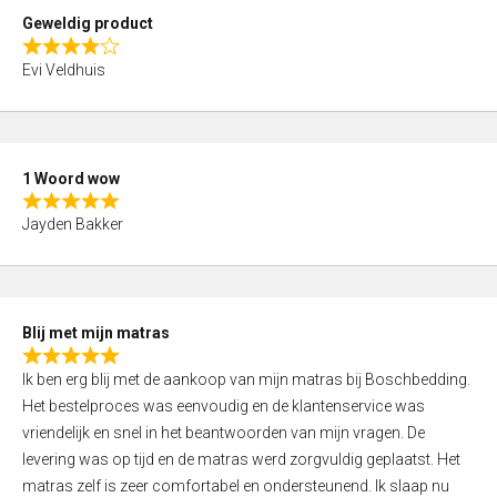
t
Geweldig product
o
R
f
Evi Veldhuis
a
5
t
e
d
1 Woord wow
4
R
,
Jayden Bakker
a
0
t
o
e
u
d
t
Blij met mijn matras
5
o
R
,
f
Ik ben erg blij met de aankoop van mijn matras bij Boschbedding.
a
0
5
Het bestelproces was eenvoudig en de klantenservice was
t
o
vriendelijk en snel in het beantwoorden van mijn vragen. De
e
u
levering was op tijd en de matras werd zorgvuldig geplaatst. Het
d
t
matras zelf is zeer comfortabel en ondersteunend. Ik slaap nu