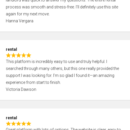
landlord was quick to answer my questions. The entire rental
e
o
process was smooth and stress-free. I’ll definitely use this site
d
f
again for my next move.
5
5
Hanna Vergara
,
0
o
u
rental
t
R
o
This platform is incredibly easy to use and truly helpful. I
a
f
searched through many others, but this one really provided the
t
5
support I was looking for. I’m so glad I found it—an amazing
e
experience from start to finish.
d
Victoria Dawson
5
,
0
o
rental
u
R
t
Great platform with lots of options. The website is clear, easy to