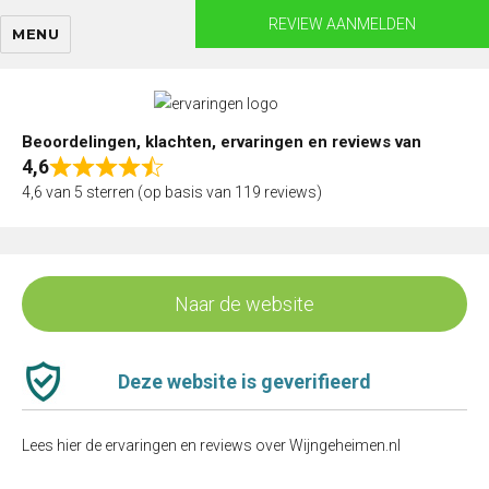
Skip
REVIEW AANMELDEN
MENU
to
content
Beoordelingen, klachten, ervaringen en reviews van
4,6
Rated
4,6 van 5 sterren (op basis van 119 reviews)
4,6
out
of
5
Naar de website
Deze website is geverifieerd
Lees hier de ervaringen en reviews over Wijngeheimen.nl