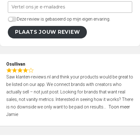
Deze review is gebaseerd op mijn eigen ervaring.
PLAATS JOUW REVIEW
Osullivan
R
Saw klanten-reviews.nl and think your products would be great to
a
be listed on our app. We connect brands with creators who
t
actually sell – not just post. Looking for brands that want real
e
sales, not vanity metrics. Interested in seeing how it works? There
d
is no downside we only want to be paid on results
Toon meer
4
Jamie
,
0
o