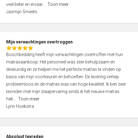
5
o
veel beter en ervaar
Toon meer
,
f
Jasmijn Smeets
0
5
o
u
t
Mijn verwachtingen overtroggen
o
R
f
Boschbedding heeft mijn verwachtingen overtroffen met hun
a
5
matrasaankoop. Het personeel was zeer behulpzaam en
t
deskundig en ze hielpen me het perfecte matras te vinden op
e
basis van mijn voorkeuren en behoeften. De levering verliep
d
probleemloos en de matras was van hoge kwaliteit. Ik ben zeer
5
tevreden met mijn slaapervaring sinds ik het nieuwe matras
,
heb
Toon meer
0
Lynn Hoekstra
o
u
t
o
Absoluut tevreden