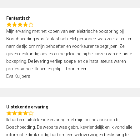
e
d
Fantastisch
5
R
,
Mijn ervaring met het kopen van een elektrische boxspring bij
a
0
Boschbedding was fantastisch. Het personeel was zeer attent en
t
o
nam de tijd om mijn behoeften en voorkeuren te begrijpen. Ze
e
u
gaven deskundig advies en begeleiding bij het kiezen van de juiste
d
t
boxspring. De levering verliep soepel en de installateurs waren
4
o
professioneel. Ik ben erg blij
Toon meer
,
f
Eva Kuijpers
0
5
o
u
t
Uistekende ervaring
o
R
f
Ik had een uitstekende ervaring met mijn online aankoop bij
a
5
Boschbedding. De website was gebruiksvriendelijk en ik vond alle
t
informatie die ik nodig had om een weloverwogen beslissing te
e