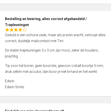
,
0
o
Bestelling en levering, alles correct afgehandeld /
u
Trapleuningen
t
R
o
Geduld is een schone zaak, maar als je even wacht, verloopt alles
a
f
correct, duidelijk mailcontact met Tim.
t
5
e
De stalen trapleuningen 3 x 3 cm zijn mooi, zeker de houders,
d
prachtig.
4
Tip voor het boren, geen boorolie, gewoon cobalt boortje 3 mm,
,
druk zetten met accutol, dan boor je niet te hard en het werkt.
0
o
Edwin
u
Edwin Smits
t
o
f
5