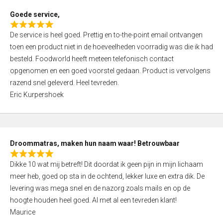
t
Goede service,
o
R
f
De service is heel goed. Prettig en to-the-point email ontvangen
a
5
toen een product niet in de hoeveelheden voorradig was die ik had
t
besteld. Foodworld heeft meteen telefonisch contact
e
opgenomen en een goed voorstel gedaan. Product is vervolgens
d
razend snel geleverd. Heel tevreden.
5
Eric Kurpershoek
,
0
o
u
Droommatras, maken hun naam waar! Betrouwbaar
t
R
o
Dikke 10 wat mij betreft! Dit doordat ik geen pijn in mijn lichaam
a
f
meer heb, goed op sta in de ochtend, lekker luxe en extra dik. De
t
5
levering was mega snel en de nazorg zoals mails en op de
e
hoogte houden heel goed. Al met al een tevreden klant!
d
Maurice
5