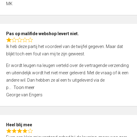
,
MK
0
o
u
t
Pas op malifide webshop levert niet.
o
R
Ik heb deze partij het voordeel van de twijfel gegeven. Maar dat
f
a
blijkt toch een fout van mij te zijn geweest.
5
t
e
Er wordt leugen na leugen verteld over de vertragende verzending
d
en uiteindelijk wordt het niet meer geleverd. Met de vraag of ik een
1
andere wil. Dan hebben ze al een tv uitgeleverd via de
,
p
Toon meer
0
George van Engers
o
u
t
o
Heel blij mee
f
R