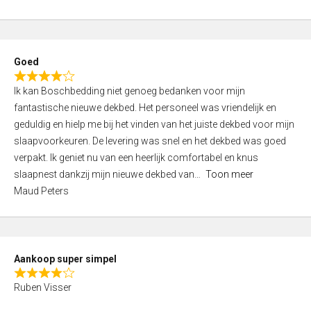
a
5
t
e
d
Goed
4
R
,
Ik kan Boschbedding niet genoeg bedanken voor mijn
a
0
fantastische nieuwe dekbed. Het personeel was vriendelijk en
t
o
geduldig en hielp me bij het vinden van het juiste dekbed voor mijn
e
u
slaapvoorkeuren. De levering was snel en het dekbed was goed
d
t
verpakt. Ik geniet nu van een heerlijk comfortabel en knus
4
o
slaapnest dankzij mijn nieuwe dekbed van
Toon meer
,
f
Maud Peters
0
5
o
u
t
Aankoop super simpel
o
R
f
Ruben Visser
a
5