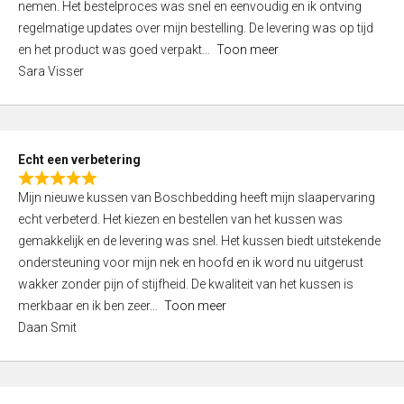
nemen. Het bestelproces was snel en eenvoudig en ik ontving
d
regelmatige updates over mijn bestelling. De levering was op tijd
4
en het product was goed verpakt
Toon meer
,
Sara Visser
0
o
u
t
Echt een verbetering
o
R
f
Mijn nieuwe kussen van Boschbedding heeft mijn slaapervaring
a
5
echt verbeterd. Het kiezen en bestellen van het kussen was
t
gemakkelijk en de levering was snel. Het kussen biedt uitstekende
e
ondersteuning voor mijn nek en hoofd en ik word nu uitgerust
d
wakker zonder pijn of stijfheid. De kwaliteit van het kussen is
5
merkbaar en ik ben zeer
Toon meer
,
Daan Smit
0
o
u