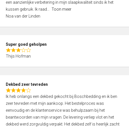
een aanzienlijke verbetering in mijn slaapkwaliteit sinds ik het
4
kussen gebruik. Ik raad
Toon meer
,
Noa van der Linden
0
o
u
t
Super goed geholpen
o
R
f
Thijs Hofman
a
5
t
e
d
Dekbed zeer tevreden
3
R
,
Ik heb onlangs een dekbed gekocht bij Boschbedding en ik ben
a
0
zeer tevreden met mijn aankoop. Het bestelproces was
t
o
eenvoudig en de klantenservice was behulpzaam bij het
e
u
beantwoorden van mijn vragen. De levering verliep vlot en het
d
t
dekbed werd zorgvuldig verpakt. Het dekbed zelf is heerlijk zacht
4