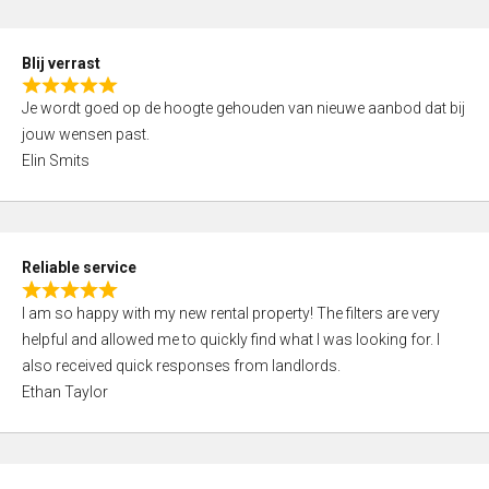
o
d
f
5
5
Blij verrast
,
R
0
Je wordt goed op de hoogte gehouden van nieuwe aanbod dat bij
a
o
jouw wensen past.
t
u
Elin Smits
e
t
d
o
5
f
,
5
Reliable service
0
R
o
I am so happy with my new rental property! The filters are very
a
u
helpful and allowed me to quickly find what I was looking for. I
t
t
also received quick responses from landlords.
e
o
Ethan Taylor
d
f
5
5
,
0