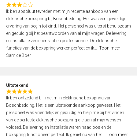
f
R
5
Ik ben absoluut tevreden met mijn recente aankoop van een
a
elektrische boxspring bij Boschbedding. Het was een geweldige
t
ervaring van begin tot eind. Het personeel was uiterst behulpzaam
e
en geduldig bij het beantwoorden van al mijn vragen. De levering
d
en installatie verliepen vlot en professioneel. De elektrische
3
functies van de boxspring werken perfect en ik
Toon meer
,
Sam de Boer
0
o
u
t
Uitstekend
o
R
f
Ik ben ontzettend blij met mijn elektrische boxspring van
a
5
Boschbedding. Het is een uitstekende aankoop geweest. Het
t
personeel was vriendelijk en geduldig en hielp me bij het vinden
e
van de perfecte elektrische boxspring die aan al mijn wensen
d
voldeed. De levering en installatie waren naadloos en de
5
boxspring functioneert perfect. Ik geniet nu van het
Toon meer