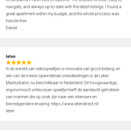
a
o
navigate, and always up-to-date with the latest listings. I found a
t
f
great apartment within my budget, and the whole process was
e
5
hassle-free.
d
Daniel
5
,
0
o
leten
u
R
t
In de wereld van seksspeeltjes is innovatie van groot belang, en
a
o
een van de meest opwindende ontwikkelingen is de Leten
t
f
Masturbator, nu beschikbaar in Nederland. Dit hoogwaardige,
e
5
ergonomisch ontworpen speeltje heeft de aandacht getrokken
d
van mannen die op zoek zijn naar een intensere en
5
bevredigendere ervaring. https://www.letendirect.nl/
,
leten
0
o
u