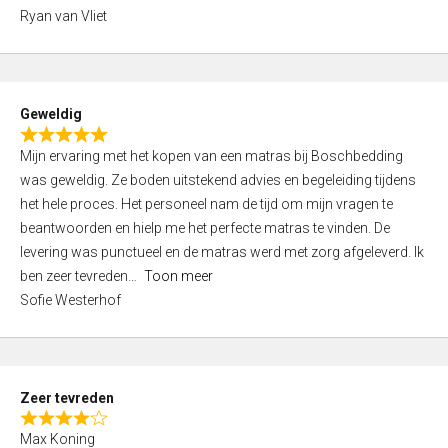
,
Ryan van Vliet
0
o
u
t
Geweldig
o
R
f
Mijn ervaring met het kopen van een matras bij Boschbedding
a
5
was geweldig. Ze boden uitstekend advies en begeleiding tijdens
t
het hele proces. Het personeel nam de tijd om mijn vragen te
e
beantwoorden en hielp me het perfecte matras te vinden. De
d
levering was punctueel en de matras werd met zorg afgeleverd. Ik
5
ben zeer tevreden
Toon meer
,
Sofie Westerhof
0
o
u
t
Zeer tevreden
o
R
f
Max Koning