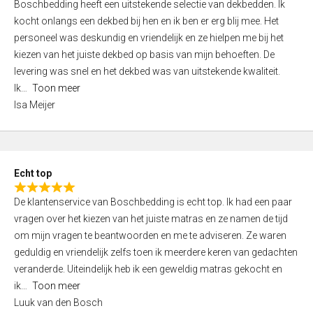
Boschbedding heeft een uitstekende selectie van dekbedden. Ik
a
5
kocht onlangs een dekbed bij hen en ik ben er erg blij mee. Het
t
personeel was deskundig en vriendelijk en ze hielpen me bij het
e
kiezen van het juiste dekbed op basis van mijn behoeften. De
d
levering was snel en het dekbed was van uitstekende kwaliteit.
5
Ik
Toon meer
,
Isa Meijer
0
o
u
t
Echt top
o
R
f
De klantenservice van Boschbedding is echt top. Ik had een paar
a
5
vragen over het kiezen van het juiste matras en ze namen de tijd
t
om mijn vragen te beantwoorden en me te adviseren. Ze waren
e
geduldig en vriendelijk zelfs toen ik meerdere keren van gedachten
d
veranderde. Uiteindelijk heb ik een geweldig matras gekocht en
5
ik
Toon meer
,
Luuk van den Bosch
0