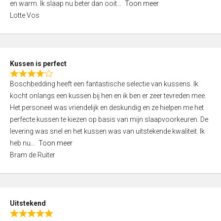
o
en warm. Ik slaap nu beter dan ooit
Toon meer
,
f
Lotte Vos
0
5
o
u
t
Kussen is perfect
o
R
f
Boschbedding heeft een fantastische selectie van kussens. Ik
a
5
kocht onlangs een kussen bij hen en ik ben er zeer tevreden mee.
t
Het personeel was vriendelijk en deskundig en ze hielpen me het
e
perfecte kussen te kiezen op basis van mijn slaapvoorkeuren. De
d
levering was snel en het kussen was van uitstekende kwaliteit. Ik
4
heb nu
Toon meer
,
Bram de Ruiter
0
o
u
t
Uitstekend
o
R
f