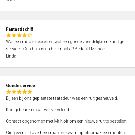
4
,
0
o
Fantastisch!!!
u
R
t
Wat een mooie deuren en wat een goede vriendelijke en kundige
a
o
service… Ons huis is nu helemaal af! Bedankt Mr. noir
t
f
Linda
e
5
d
4
,
Goede service
0
R
o
Bij een bij ons geplaatste taatsdeur was een ruit gesneuveld.
a
u
t
Kan gebeuren maar wel vervelend..
t
e
o
Contact opgenomen met Mr Noir om een nieuwe ruit te bestellen.
d
f
5
Ging even tijd overheen maar er kwam op afspraak een monteur
5