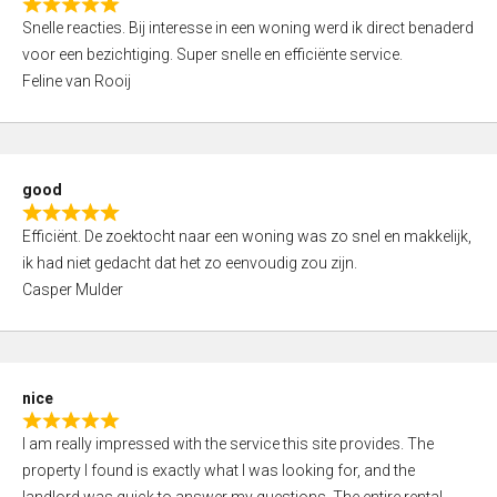
R
u
Snelle reacties. Bij interesse in een woning werd ik direct benaderd
a
t
voor een bezichtiging. Super snelle en efficiënte service.
t
o
Feline van Rooij
e
f
d
5
5
,
good
0
R
o
Efficiënt. De zoektocht naar een woning was zo snel en makkelijk,
a
u
ik had niet gedacht dat het zo eenvoudig zou zijn.
t
t
Casper Mulder
e
o
d
f
5
5
,
nice
0
R
o
I am really impressed with the service this site provides. The
a
u
property I found is exactly what I was looking for, and the
t
t