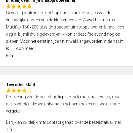
Eindelijk van mijn slaapprobleem af!
R
Geweldig matras gekocht op basis van het advies van de
a
vriendelijke dames van de klantenservice. Zowel het matras
t
Multiflex 160×200 plus de traagschuim topper waren binnen een
e
dag al bij mij thuis geleverd en ik kon er dezelfde avond nog op
d
slapen. Voor het eerst in tijden niet wakker geworden in de nacht.
5
Ik
Toon meer
,
Eda
0
o
u
t
Tevreden klant
o
R
f
De levering van de bestelling liep niet helemaal naar wens, maar
a
5
de producten die we ontvangen hebben maken dat we dat snel
t
vergeten.
e
d
Eerlijk en duidelijk mailcontact gehad over de bestelstatus, met
4
Tim!