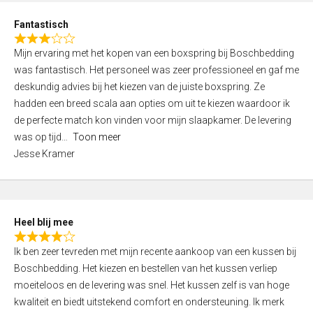
u
d
t
Fantastisch
4
o
R
,
f
Mijn ervaring met het kopen van een boxspring bij Boschbedding
a
0
5
was fantastisch. Het personeel was zeer professioneel en gaf me
t
o
deskundig advies bij het kiezen van de juiste boxspring. Ze
e
u
hadden een breed scala aan opties om uit te kiezen waardoor ik
d
t
de perfecte match kon vinden voor mijn slaapkamer. De levering
3
o
was op tijd
Toon meer
,
f
Jesse Kramer
0
5
o
u
t
Heel blij mee
o
R
f
Ik ben zeer tevreden met mijn recente aankoop van een kussen bij
a
5
Boschbedding. Het kiezen en bestellen van het kussen verliep
t
moeiteloos en de levering was snel. Het kussen zelf is van hoge
e
kwaliteit en biedt uitstekend comfort en ondersteuning. Ik merk
d