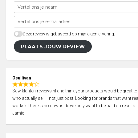
Deze review is gebaseerd op mijn eigen ervaring.
PLAATS JOUW REVIEW
Osullivan
R
Saw klanten-reviews.nl and think your products would be great to
a
who actually sell – not just post. Looking for brands that want real
t
works? There is no downside we only want to be paid on results
e
Jamie
d
4
,