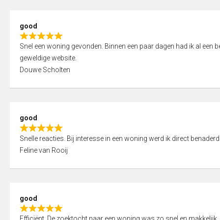
5
5
,
good
0
R
o
Snel een woning gevonden. Binnen een paar dagen had ik al een bez
a
u
geweldige website.
t
t
Douwe Scholten
e
o
d
f
5
5
,
good
0
R
o
Snelle reacties. Bij interesse in een woning werd ik direct benaderd
a
u
Feline van Rooij
t
t
e
o
d
f
5
5
good
,
R
0
Efficiënt. De zoektocht naar een woning was zo snel en makkelijk, 