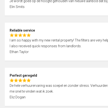
Je wordt goed op de hoogte gehouden van nieuwe aanbod dat bij
a
o
Elin Smits
t
u
e
t
d
o
5
f
Reliable service
,
5
R
0
I am so happy with my new rental property! The filters are very hel
a
o
I also received quick responses from landlords.
t
u
Ethan Taylor
e
t
d
o
5
f
,
5
Perfect geregeld
0
R
o
De hele verhuurervaring was soepel en zonder stress. Verhuurders r
a
u
me snel te vinden wat ik zoek.
t
t
Eliz Dogan
e
o
d
f