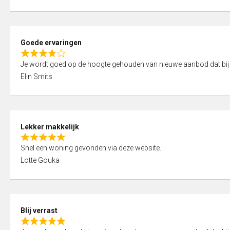
t
e
o
d
f
5
5
Goede ervaringen
,
R
0
Je wordt goed op de hoogte gehouden van nieuwe aanbod dat bij
a
o
Elin Smits
t
u
e
t
d
o
4
f
Lekker makkelijk
,
5
R
0
Snel een woning gevonden via deze website.
a
o
Lotte Gouka
t
u
e
t
d
o
5
f
Blij verrast
,
5
R
0