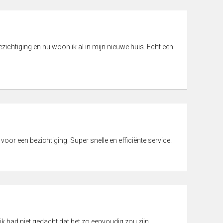
ichtiging en nu woon ik al in mijn nieuwe huis. Echt een
 voor een bezichtiging. Super snelle en efficiënte service.
ik had niet gedacht dat het zo eenvoudig zou zijn.