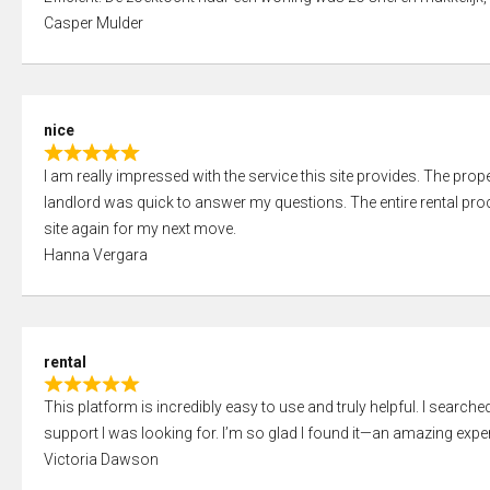
a
o
Casper Mulder
t
u
e
t
d
o
5
f
nice
,
5
R
0
I am really impressed with the service this site provides. The prope
a
o
landlord was quick to answer my questions. The entire rental proce
t
u
site again for my next move.
e
t
Hanna Vergara
d
o
5
f
,
5
0
rental
o
R
u
This platform is incredibly easy to use and truly helpful. I search
a
t
support I was looking for. I’m so glad I found it—an amazing exper
t
o
Victoria Dawson
e
f