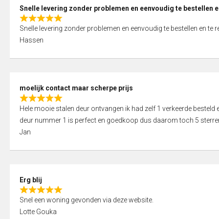
0
Snelle levering zonder problemen en eenvoudig te bestellen e
o
R
u
Snelle levering zonder problemen en eenvoudig te bestellen en te 
a
t
Hassen
t
o
e
f
d
5
5
moelijk contact maar scherpe prijs
,
R
0
Hele mooie stalen deur ontvangen ik had zelf 1 verkeerde bestel
a
o
deur nummer 1 is perfect en goedkoop dus daarom toch 5 sterre
t
u
Jan
e
t
d
o
5
f
,
5
Erg blij
0
R
o
Snel een woning gevonden via deze website.
a
u
Lotte Gouka
t