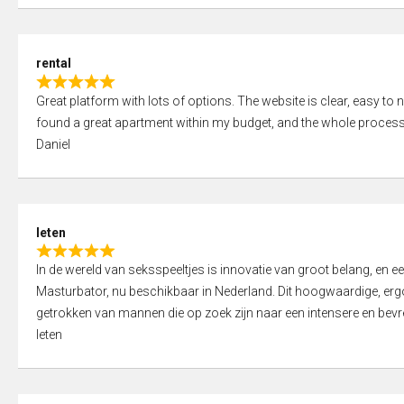
d
5
5
,
rental
0
R
o
Great platform with lots of options. The website is clear, easy to na
a
u
found a great apartment within my budget, and the whole process
t
t
Daniel
e
o
d
f
5
5
,
leten
0
R
o
In de wereld van seksspeeltjes is innovatie van groot belang, en 
a
u
Masturbator, nu beschikbaar in Nederland. Dit hoogwaardige, er
t
t
getrokken van mannen die op zoek zijn naar een intensere en bevre
e
o
leten
d
f
5
5
,