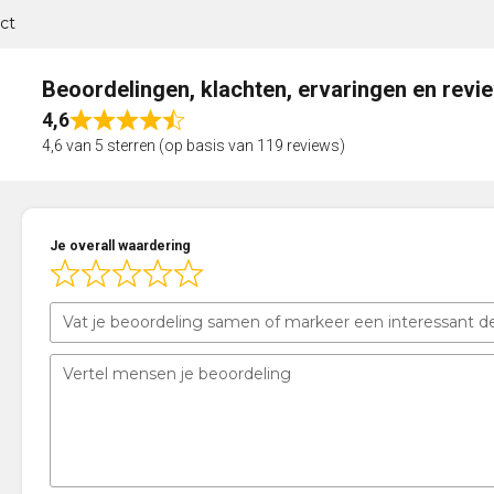
ct
Beoordelingen, klachten, ervaringen en revi
4,6
Rated
4,6 van 5 sterren (op basis van 119 reviews)
4,6
out
of
5
Je overall waardering