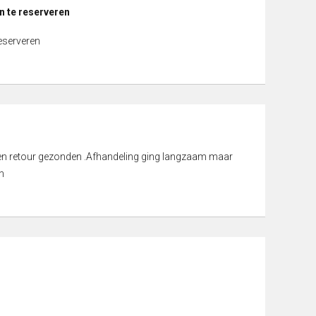
n te reserveren
reserveren
d en retour gezonden .Afhandeling ging langzaam maar
n