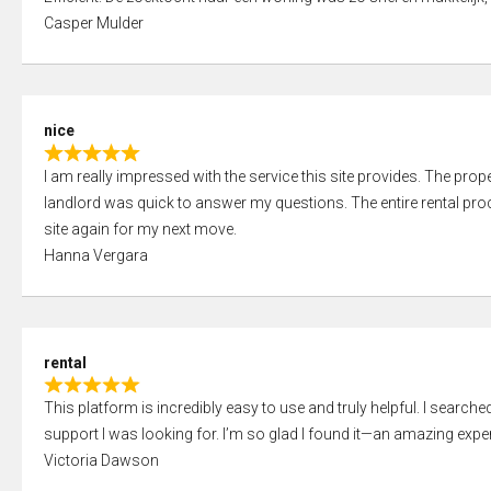
a
o
Casper Mulder
t
u
e
t
d
o
5
f
nice
,
5
R
0
I am really impressed with the service this site provides. The prope
a
o
landlord was quick to answer my questions. The entire rental proce
t
u
site again for my next move.
e
t
Hanna Vergara
d
o
5
f
,
5
0
rental
o
R
u
This platform is incredibly easy to use and truly helpful. I search
a
t
support I was looking for. I’m so glad I found it—an amazing exper
t
o
Victoria Dawson
e
f