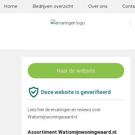
Skip
Home
Bedrijven overzicht
Over ons
Conta
to
content
Naar de website
Deze website is geverifieerd
Lees hier de ervaringen en reviews over
Watismijnwoningwaard.nl
Assortiment Watismijnwoningwaard.nl