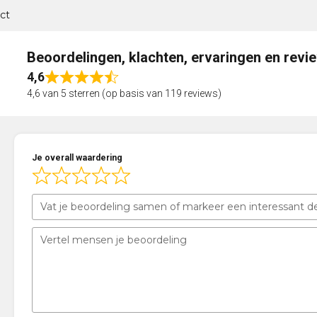
ct
Beoordelingen, klachten, ervaringen en revi
4,6
Rated
4,6 van 5 sterren (op basis van 119 reviews)
4,6
out
of
5
Je overall waardering