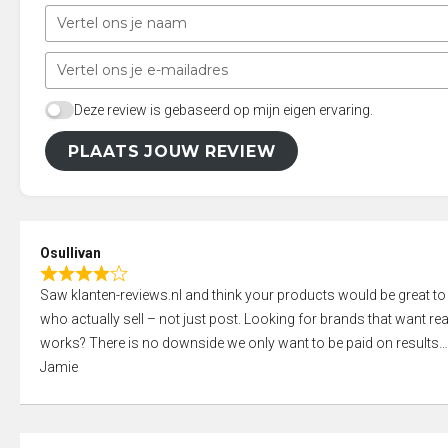
Deze review is gebaseerd op mijn eigen ervaring.
PLAATS JOUW REVIEW
Osullivan
R
Saw klanten-reviews.nl and think your products would be great to
a
who actually sell – not just post. Looking for brands that want real
t
works? There is no downside we only want to be paid on results
e
Jamie
d
4
,