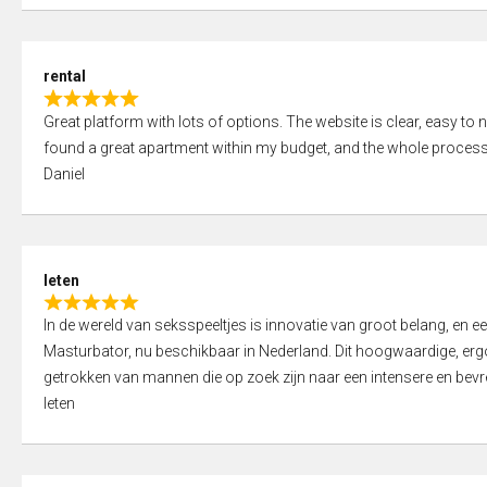
d
5
5
,
rental
0
R
o
Great platform with lots of options. The website is clear, easy to na
a
u
found a great apartment within my budget, and the whole process
t
t
Daniel
e
o
d
f
5
5
,
leten
0
R
o
In de wereld van seksspeeltjes is innovatie van groot belang, en 
a
u
Masturbator, nu beschikbaar in Nederland. Dit hoogwaardige, er
t
t
getrokken van mannen die op zoek zijn naar een intensere en bevre
e
o
leten
d
f
5
5
,