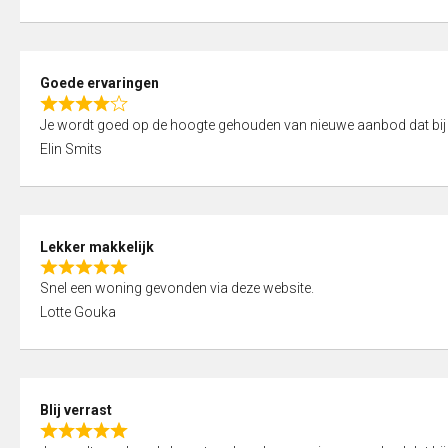
t
e
o
d
f
5
5
Goede ervaringen
,
R
0
Je wordt goed op de hoogte gehouden van nieuwe aanbod dat bij
a
o
Elin Smits
t
u
e
t
d
o
4
f
Lekker makkelijk
,
5
R
0
Snel een woning gevonden via deze website.
a
o
Lotte Gouka
t
u
e
t
d
o
5
f
Blij verrast
,
5
R
0