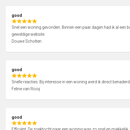
5
5
,
good
0
R
o
Snel een woning gevonden. Binnen een paar dagen had ik al een bez
a
u
geweldige website.
t
t
Douwe Scholten
e
o
d
f
5
5
,
good
0
R
o
Snelle reacties. Bij interesse in een woning werd ik direct benaderd
a
u
Feline van Rooij
t
t
e
o
d
f
5
5
good
,
R
0
Efficiënt. De zoektocht naar een woning was zo snel en makkelijk, 