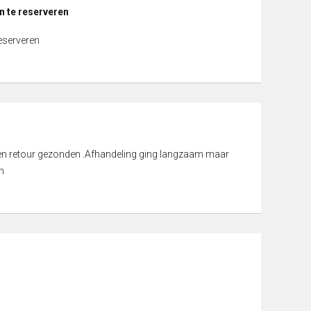
n te reserveren
reserveren
d en retour gezonden .Afhandeling ging langzaam maar
n