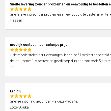
0
Snelle levering zonder problemen en eenvoudig te bestellen e
o
R
u
Snelle levering zonder problemen en eenvoudig te bestellen en te 
a
t
Hassen
t
o
e
f
d
5
5
moelijk contact maar scherpe prijs
,
R
0
Hele mooie stalen deur ontvangen ik had zelf 1 verkeerde bestel
a
o
deur nummer 1 is perfect en goedkoop dus daarom toch 5 sterre
t
u
Jan
e
t
d
o
5
f
,
5
Erg blij
0
R
o
Snel een woning gevonden via deze website.
a
u
Lotte Gouka
t