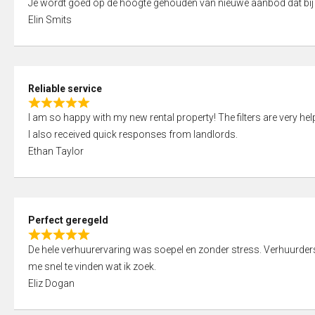
Je wordt goed op de hoogte gehouden van nieuwe aanbod dat bij
a
o
Elin Smits
t
u
e
t
d
o
5
f
Reliable service
,
5
R
0
I am so happy with my new rental property! The filters are very hel
a
o
I also received quick responses from landlords.
t
u
Ethan Taylor
e
t
d
o
5
f
,
5
Perfect geregeld
0
R
o
De hele verhuurervaring was soepel en zonder stress. Verhuurders r
a
u
me snel te vinden wat ik zoek.
t
t
Eliz Dogan
e
o
d
f