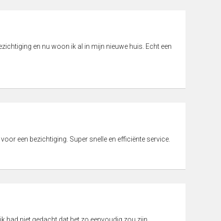
ichtiging en nu woon ik al in mijn nieuwe huis. Echt een
 voor een bezichtiging. Super snelle en efficiënte service.
ik had niet gedacht dat het zo eenvoudig zou zijn.