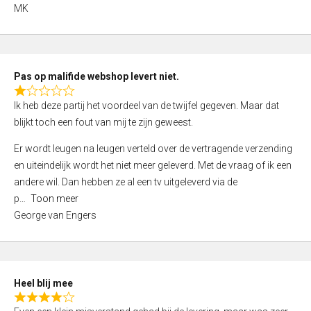
,
MK
0
o
u
t
Pas op malifide webshop levert niet.
o
R
Ik heb deze partij het voordeel van de twijfel gegeven. Maar dat
f
a
blijkt toch een fout van mij te zijn geweest.
5
t
e
Er wordt leugen na leugen verteld over de vertragende verzending
d
en uiteindelijk wordt het niet meer geleverd. Met de vraag of ik een
1
andere wil. Dan hebben ze al een tv uitgeleverd via de
,
p
Toon meer
0
George van Engers
o
u
t
o
Heel blij mee
f
R