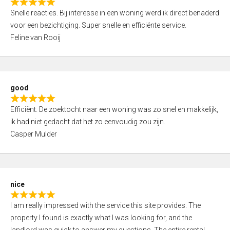
R
u
Snelle reacties. Bij interesse in een woning werd ik direct benaderd
a
t
voor een bezichtiging. Super snelle en efficiënte service.
t
o
Feline van Rooij
e
f
d
5
5
,
good
0
R
o
Efficiënt. De zoektocht naar een woning was zo snel en makkelijk,
a
u
ik had niet gedacht dat het zo eenvoudig zou zijn.
t
t
Casper Mulder
e
o
d
f
5
5
,
nice
0
R
o
I am really impressed with the service this site provides. The
a
u
property I found is exactly what I was looking for, and the
t
t