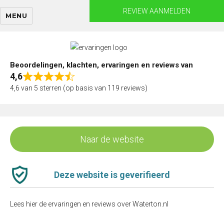
Skip
REVIEW AANMELDEN
MENU
to
content
Beoordelingen, klachten, ervaringen en reviews van
4,6
Rated
4,6 van 5 sterren (op basis van 119 reviews)
4,6
out
of
5
Naar de website
Deze website is geverifieerd
Lees hier de ervaringen en reviews over Waterton.nl