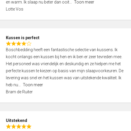
o
en warm. Ik slaap nu beter dan ooit
Toon meer
,
f
Lotte Vos
0
5
o
u
t
Kussen is perfect
o
R
f
Boschbedding heeft een fantastische selectie van kussens. Ik
a
5
kocht onlangs een kussen bij hen en ik ben er zeer tevreden mee.
t
Het personeel was vriendelijk en deskundig en ze hielpen me het
e
perfecte kussen te kiezen op basis van mijn slaapvoorkeuren. De
d
levering was snel en het kussen was van uitstekende kwaliteit. Ik
4
heb nu
Toon meer
,
Bram de Ruiter
0
o
u
t
Uitstekend
o
R
f