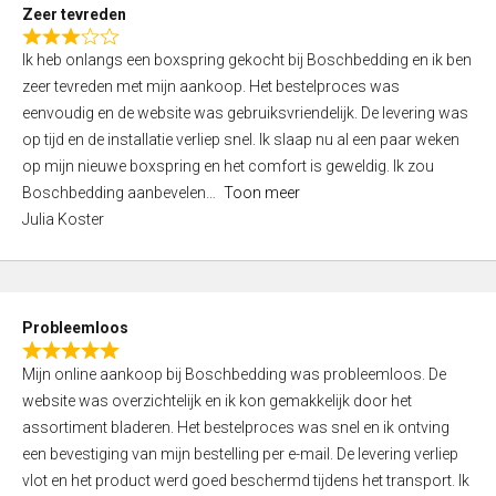
t
Zeer tevreden
o
R
f
Ik heb onlangs een boxspring gekocht bij Boschbedding en ik ben
a
5
zeer tevreden met mijn aankoop. Het bestelproces was
t
eenvoudig en de website was gebruiksvriendelijk. De levering was
e
op tijd en de installatie verliep snel. Ik slaap nu al een paar weken
d
op mijn nieuwe boxspring en het comfort is geweldig. Ik zou
3
Boschbedding aanbevelen
Toon meer
,
Julia Koster
0
o
u
t
Probleemloos
o
R
f
Mijn online aankoop bij Boschbedding was probleemloos. De
a
5
website was overzichtelijk en ik kon gemakkelijk door het
t
assortiment bladeren. Het bestelproces was snel en ik ontving
e
een bevestiging van mijn bestelling per e-mail. De levering verliep
d
vlot en het product werd goed beschermd tijdens het transport. Ik
5