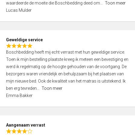
waardeerde de moeite die Boschbedding deed om
Toon meer
,
Lucas Mulder
0
o
u
t
Geweldige service
o
R
f
Boschbedding heeft mij echt verrast met hun geweldige service.
a
5
Toen ik mijn bestelling plaatste kreeg ik meteen een bevestiging en
t
werd ik regelmatig op de hoogte gehouden van de voortgang. De
e
bezorgers waren vriendelijk en behulpzaam bij het plaatsen van
d
mijn nieuwe bed. Ook de kwaliteit van het matras is uitstekend. Ik
5
ben erg tevreden
Toon meer
,
Emma Bakker
0
o
u
t
Aangenaam verrast
o
R