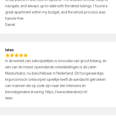
a
o
navigate, and always up-to-date with the latest listings. I found a
t
f
great apartment within my budget, and the whole process was
e
5
hassle-free.
d
Daniel
5
,
0
o
leten
u
R
t
In de wereld van seksspeeltjes is innovatie van groot belang, en
a
o
een van de meest opwindende ontwikkelingen is de Leten
t
f
Masturbator, nu beschikbaar in Nederland. Dit hoogwaardige,
e
5
ergonomisch ontworpen speeltje heeft de aandacht getrokken
d
van mannen die op zoek zijn naar een intensere en
5
bevredigendere ervaring. https://www.letendirect.nl/
,
leten
0
o
u