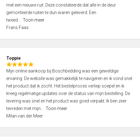
,
met een nieuwe ruit. Deze constateerde dat alle in de deur
0
gemonteerde ruiten te dun waren geleverd. Een
o
tweed
Toon meer
u
Frans Faas
t
o
f
5
Toppie
R
Mijn online aankoop bij Boschbedding was een geweldige
a
ervaring. De website was gemakkelijk te navigeren en ik vond snel
t
het product dat ik zocht. Het bestelproces verliep soepel en ik
e
kreeg regelmatige updates over de status van mijn bestelling. De
d
levering was snel en het product was goed verpakt. Ik ben zeer
5
tevreden met mijn
Toon meer
,
Milan van der Meer
0
o
u