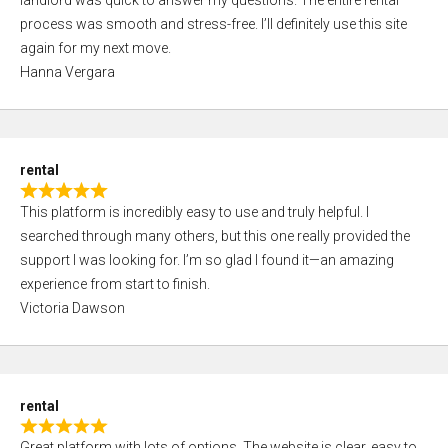
landlord was quick to answer my questions. The entire rental
e
o
process was smooth and stress-free. I’ll definitely use this site
d
f
again for my next move.
5
5
Hanna Vergara
,
0
o
u
rental
t
R
o
This platform is incredibly easy to use and truly helpful. I
a
f
searched through many others, but this one really provided the
t
5
support I was looking for. I’m so glad I found it—an amazing
e
experience from start to finish.
d
Victoria Dawson
5
,
0
o
rental
u
R
t
Great platform with lots of options. The website is clear, easy to