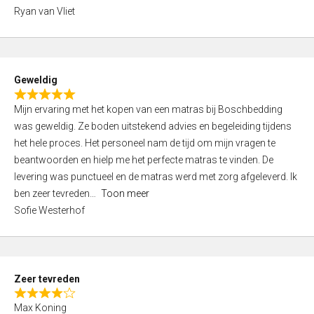
,
Ryan van Vliet
0
o
u
t
Geweldig
o
R
f
Mijn ervaring met het kopen van een matras bij Boschbedding
a
5
was geweldig. Ze boden uitstekend advies en begeleiding tijdens
t
het hele proces. Het personeel nam de tijd om mijn vragen te
e
beantwoorden en hielp me het perfecte matras te vinden. De
d
levering was punctueel en de matras werd met zorg afgeleverd. Ik
5
ben zeer tevreden
Toon meer
,
Sofie Westerhof
0
o
u
t
Zeer tevreden
o
R
f
Max Koning