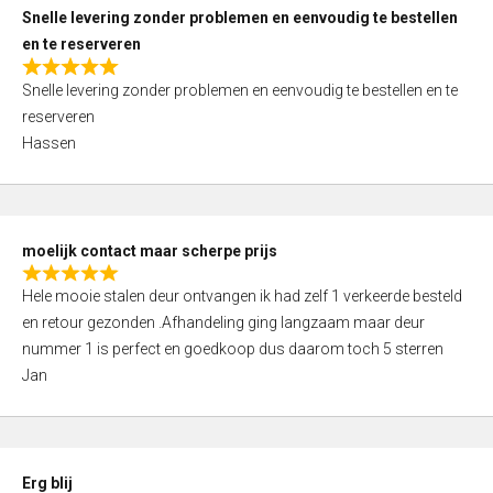
u
Snelle levering zonder problemen en eenvoudig te bestellen
t
en te reserveren
o
R
f
Snelle levering zonder problemen en eenvoudig te bestellen en te
a
5
reserveren
t
Hassen
e
d
5
,
moelijk contact maar scherpe prijs
0
R
o
Hele mooie stalen deur ontvangen ik had zelf 1 verkeerde besteld
a
u
en retour gezonden .Afhandeling ging langzaam maar deur
t
t
nummer 1 is perfect en goedkoop dus daarom toch 5 sterren
e
o
Jan
d
f
5
5
,
0
Erg blij