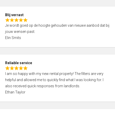
o
d
f
5
5
Blij verrast
,
R
0
Je wordt goed op de hoogte gehouden van nieuwe aanbod dat bij
a
o
jouw wensen past.
t
u
Elin Smits
e
t
d
o
5
f
,
5
Reliable service
0
R
o
I am so happy with my new rental property! The filters are very
a
u
helpful and allowed me to quickly find what I was looking for. I
t
t
also received quick responses from landlords.
e
o
Ethan Taylor
d
f
5
5
,
0