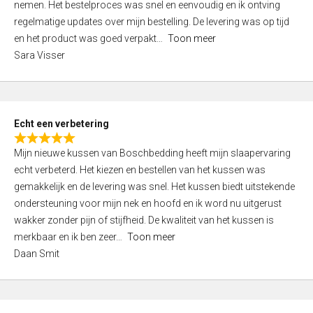
nemen. Het bestelproces was snel en eenvoudig en ik ontving
d
regelmatige updates over mijn bestelling. De levering was op tijd
4
en het product was goed verpakt
Toon meer
,
Sara Visser
0
o
u
t
Echt een verbetering
o
R
f
Mijn nieuwe kussen van Boschbedding heeft mijn slaapervaring
a
5
echt verbeterd. Het kiezen en bestellen van het kussen was
t
gemakkelijk en de levering was snel. Het kussen biedt uitstekende
e
ondersteuning voor mijn nek en hoofd en ik word nu uitgerust
d
wakker zonder pijn of stijfheid. De kwaliteit van het kussen is
5
merkbaar en ik ben zeer
Toon meer
,
Daan Smit
0
o
u