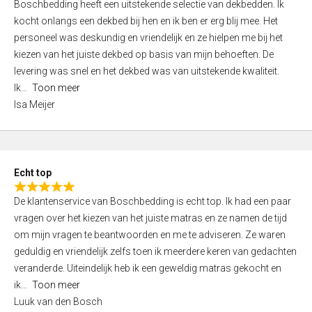
Boschbedding heeft een uitstekende selectie van dekbedden. Ik
a
5
kocht onlangs een dekbed bij hen en ik ben er erg blij mee. Het
t
personeel was deskundig en vriendelijk en ze hielpen me bij het
e
kiezen van het juiste dekbed op basis van mijn behoeften. De
d
levering was snel en het dekbed was van uitstekende kwaliteit.
5
Ik
Toon meer
,
Isa Meijer
0
o
u
t
Echt top
o
R
f
De klantenservice van Boschbedding is echt top. Ik had een paar
a
5
vragen over het kiezen van het juiste matras en ze namen de tijd
t
om mijn vragen te beantwoorden en me te adviseren. Ze waren
e
geduldig en vriendelijk zelfs toen ik meerdere keren van gedachten
d
veranderde. Uiteindelijk heb ik een geweldig matras gekocht en
5
ik
Toon meer
,
Luuk van den Bosch
0