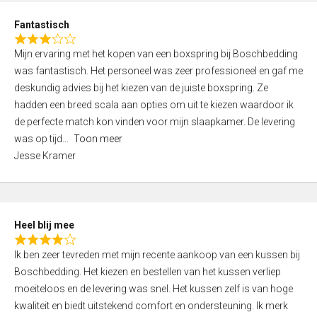
u
d
t
Fantastisch
4
o
R
,
f
Mijn ervaring met het kopen van een boxspring bij Boschbedding
a
0
5
was fantastisch. Het personeel was zeer professioneel en gaf me
t
o
deskundig advies bij het kiezen van de juiste boxspring. Ze
e
u
hadden een breed scala aan opties om uit te kiezen waardoor ik
d
t
de perfecte match kon vinden voor mijn slaapkamer. De levering
3
o
was op tijd
Toon meer
,
f
Jesse Kramer
0
5
o
u
t
Heel blij mee
o
R
f
Ik ben zeer tevreden met mijn recente aankoop van een kussen bij
a
5
Boschbedding. Het kiezen en bestellen van het kussen verliep
t
moeiteloos en de levering was snel. Het kussen zelf is van hoge
e
kwaliteit en biedt uitstekend comfort en ondersteuning. Ik merk
d