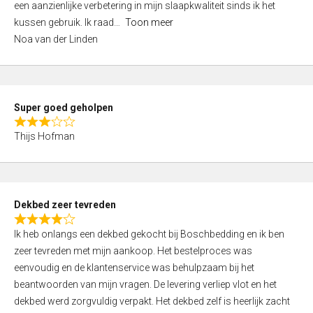
een aanzienlijke verbetering in mijn slaapkwaliteit sinds ik het
4
kussen gebruik. Ik raad
Toon meer
,
Noa van der Linden
0
o
u
t
Super goed geholpen
o
R
f
Thijs Hofman
a
5
t
e
d
Dekbed zeer tevreden
3
R
,
Ik heb onlangs een dekbed gekocht bij Boschbedding en ik ben
a
0
zeer tevreden met mijn aankoop. Het bestelproces was
t
o
eenvoudig en de klantenservice was behulpzaam bij het
e
u
beantwoorden van mijn vragen. De levering verliep vlot en het
d
t
dekbed werd zorgvuldig verpakt. Het dekbed zelf is heerlijk zacht
4