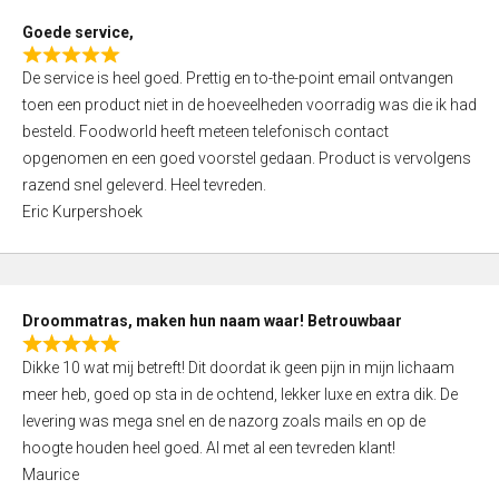
t
Goede service,
o
R
f
De service is heel goed. Prettig en to-the-point email ontvangen
a
5
toen een product niet in de hoeveelheden voorradig was die ik had
t
besteld. Foodworld heeft meteen telefonisch contact
e
opgenomen en een goed voorstel gedaan. Product is vervolgens
d
razend snel geleverd. Heel tevreden.
5
Eric Kurpershoek
,
0
o
u
Droommatras, maken hun naam waar! Betrouwbaar
t
R
o
Dikke 10 wat mij betreft! Dit doordat ik geen pijn in mijn lichaam
a
f
meer heb, goed op sta in de ochtend, lekker luxe en extra dik. De
t
5
levering was mega snel en de nazorg zoals mails en op de
e
hoogte houden heel goed. Al met al een tevreden klant!
d
Maurice
5