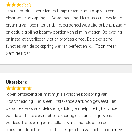
f
R
5
Ik ben absoluut tevreden met mijn recente aankoop van een
a
elektrische boxspring bij Boschbedding. Het was een geweldige
t
ervaring van begin tot eind. Het personeel was uiterst behulpzaam
e
en geduldig bij het beantwoorden van al mijn vragen. De levering
d
en installatie verliepen vlot en professioneel. De elektrische
3
functies van de boxspring werken perfect en ik
Toon meer
,
Sam de Boer
0
o
u
t
Uitstekend
o
R
f
Ik ben ontzettend blij met mijn elektrische boxspring van
a
5
Boschbedding. Het is een uitstekende aankoop geweest. Het
t
personeel was vriendelijk en geduldig en hielp me bij het vinden
e
van de perfecte elektrische boxspring die aan al mijn wensen
d
voldeed. De levering en installatie waren naadloos en de
5
boxspring functioneert perfect. Ik geniet nu van het
Toon meer