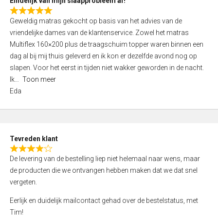
Eindelijk van mijn slaapprobleem af!
R
Geweldig matras gekocht op basis van het advies van de
a
vriendelijke dames van de klantenservice. Zowel het matras
t
Multiflex 160×200 plus de traagschuim topper waren binnen een
e
dag al bij mij thuis geleverd en ik kon er dezelfde avond nog op
d
slapen. Voor het eerst in tijden niet wakker geworden in de nacht.
5
Ik
Toon meer
,
Eda
0
o
u
t
Tevreden klant
o
R
f
De levering van de bestelling liep niet helemaal naar wens, maar
a
5
de producten die we ontvangen hebben maken dat we dat snel
t
vergeten.
e
d
Eerlijk en duidelijk mailcontact gehad over de bestelstatus, met
4
Tim!