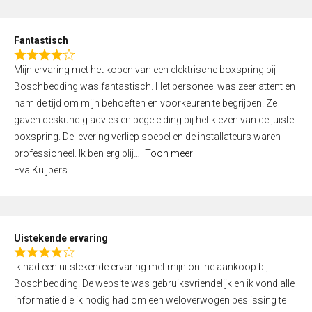
e
d
Fantastisch
5
R
,
Mijn ervaring met het kopen van een elektrische boxspring bij
a
0
Boschbedding was fantastisch. Het personeel was zeer attent en
t
o
nam de tijd om mijn behoeften en voorkeuren te begrijpen. Ze
e
u
gaven deskundig advies en begeleiding bij het kiezen van de juiste
d
t
boxspring. De levering verliep soepel en de installateurs waren
4
o
professioneel. Ik ben erg blij
Toon meer
,
f
Eva Kuijpers
0
5
o
u
t
Uistekende ervaring
o
R
f
Ik had een uitstekende ervaring met mijn online aankoop bij
a
5
Boschbedding. De website was gebruiksvriendelijk en ik vond alle
t
informatie die ik nodig had om een weloverwogen beslissing te
e