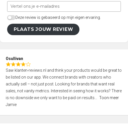
Deze review is gebaseerd op mijn eigen ervaring.
PLAATS JOUW REVIEW
Osullivan
R
Saw klanten-reviews.nl and think your products would be great to
a
be listed on our app. We connect brands with creators who
t
actually sell – not just post. Looking for brands that want real
e
sales, not vanity metrics. Interested in seeing how it works? There
d
is no downside we only want to be paid on results
Toon meer
4
Jamie
,
0
o