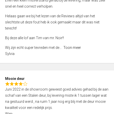
Even een klein misverstand gehad bij de levering, maar was zeer
5
a
snel en heel correct verholpen.
t
e
Helaas gaan we bij het lezen van de Reviews altijd van het
d
slechtste uit deze fout heb ik ook gemaakt maar dit was niet
4
terecht!
,
Bij deze alle lof aan Tim van mr. Noir!!
0
o
Wij zijn echt super tevreden met de
Toon meer
u
Sylvia
t
o
f
5
Mooie deur
R
Juni 2022 in de showroom geweest goed advies gehad bij de aan
a
schaf van een Stalen deur, bij levering miste ik 1 tussen lager wat
t
na gestuurd werd , na ruim 1 jaar nog erg blij met de deur mooie
e
kwaliteit voor een redelijk prijs.
d
Wim