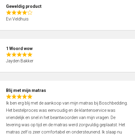
t
Geweldig product
o
R
f
Evi Veldhuis
a
5
t
e
d
1 Woord wow
4
R
,
Jayden Bakker
a
0
t
o
e
u
d
t
Blij met mijn matras
5
o
R
,
f
Ik ben erg blij met de aankoop van mijn matras bij Boschbedding.
a
0
5
Het bestelproces was eenvoudig en de klantenservice was
t
o
vriendelijk en snel in het beantwoorden van mijn vragen. De
e
u
levering was op tijd en de matras werd zorgvuldig geplaatst. Het
d
t
matras zelf is zeer comfortabel en ondersteunend. Ik slaap nu