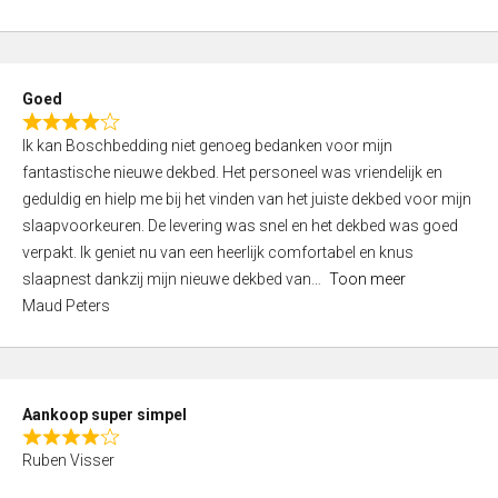
a
5
t
e
d
Goed
4
R
,
Ik kan Boschbedding niet genoeg bedanken voor mijn
a
0
fantastische nieuwe dekbed. Het personeel was vriendelijk en
t
o
geduldig en hielp me bij het vinden van het juiste dekbed voor mijn
e
u
slaapvoorkeuren. De levering was snel en het dekbed was goed
d
t
verpakt. Ik geniet nu van een heerlijk comfortabel en knus
4
o
slaapnest dankzij mijn nieuwe dekbed van
Toon meer
,
f
Maud Peters
0
5
o
u
t
Aankoop super simpel
o
R
f
Ruben Visser
a
5