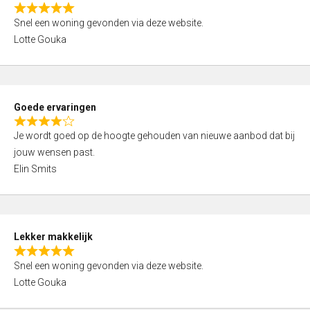
o
R
u
Snel een woning gevonden via deze website.
a
t
Lotte Gouka
t
o
e
f
d
5
5
Goede ervaringen
,
R
0
Je wordt goed op de hoogte gehouden van nieuwe aanbod dat bij
a
o
jouw wensen past.
t
u
Elin Smits
e
t
d
o
4
f
,
5
Lekker makkelijk
0
R
o
Snel een woning gevonden via deze website.
a
u
Lotte Gouka
t
t
e