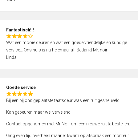
4
,
0
o
Fantastisch!!!
u
R
t
Wat een mooie deuren en wat een goede vriendelijke en kundige
a
o
service… Ons huis is nu helemaal af! Bedankt Mr. noir
t
f
Linda
e
5
d
4
,
Goede service
0
R
o
Bij een bij ons geplaatste taatsdeur was een ruit gesneuveld.
a
u
t
Kan gebeuren maar wel vervelend..
t
e
o
Contact opgenomen met Mr Noir om een nieuwe ruit te bestellen.
d
f
5
Ging even tijd overheen maar er kwam op afspraak een monteur
5