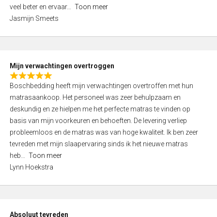
5
o
veel beter en ervaar
Toon meer
,
f
Jasmijn Smeets
0
5
o
u
t
Mijn verwachtingen overtroggen
o
R
f
Boschbedding heeft mijn verwachtingen overtroffen met hun
a
5
matrasaankoop. Het personeel was zeer behulpzaam en
t
deskundig en ze hielpen me het perfecte matras te vinden op
e
basis van mijn voorkeuren en behoeften. De levering verliep
d
probleemloos en de matras was van hoge kwaliteit. Ik ben zeer
5
tevreden met mijn slaapervaring sinds ik het nieuwe matras
,
heb
Toon meer
0
Lynn Hoekstra
o
u
t
o
Absoluut tevreden