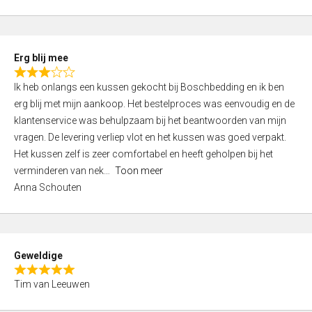
o
u
t
Erg blij mee
o
R
f
Ik heb onlangs een kussen gekocht bij Boschbedding en ik ben
a
5
erg blij met mijn aankoop. Het bestelproces was eenvoudig en de
t
klantenservice was behulpzaam bij het beantwoorden van mijn
e
vragen. De levering verliep vlot en het kussen was goed verpakt.
d
Het kussen zelf is zeer comfortabel en heeft geholpen bij het
3
verminderen van nek
Toon meer
,
Anna Schouten
0
o
u
t
Geweldige
o
R
f
Tim van Leeuwen
a
5
t