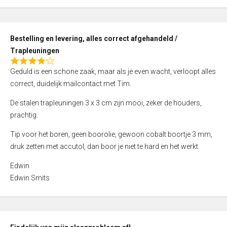
,
0
o
Bestelling en levering, alles correct afgehandeld /
u
Trapleuningen
t
R
o
Geduld is een schone zaak, maar als je even wacht, verloopt alles
a
f
correct, duidelijk mailcontact met Tim.
t
5
e
De stalen trapleuningen 3 x 3 cm zijn mooi, zeker de houders,
d
prachtig.
4
Tip voor het boren, geen boorolie, gewoon cobalt boortje 3 mm,
,
druk zetten met accutol, dan boor je niet te hard en het werkt.
0
o
Edwin
u
Edwin Smits
t
o
f
5