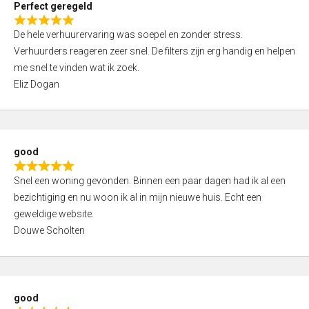
Perfect geregeld
o
R
u
De hele verhuurervaring was soepel en zonder stress.
a
t
Verhuurders reageren zeer snel. De filters zijn erg handig en helpen
t
o
me snel te vinden wat ik zoek.
e
f
Eliz Dogan
d
5
5
,
0
good
o
R
u
Snel een woning gevonden. Binnen een paar dagen had ik al een
a
t
bezichtiging en nu woon ik al in mijn nieuwe huis. Echt een
t
o
geweldige website.
e
f
Douwe Scholten
d
5
5
,
0
good
o