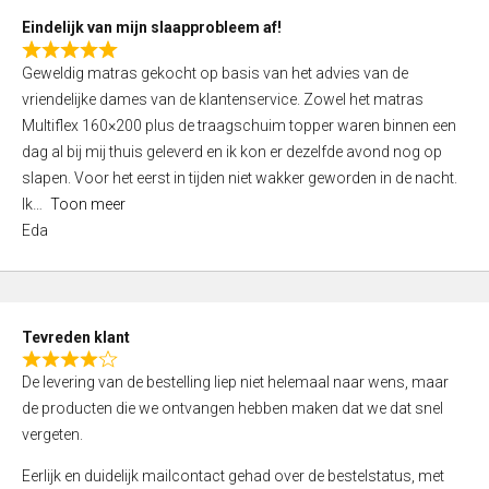
5
Eindelijk van mijn slaapprobleem af!
R
Geweldig matras gekocht op basis van het advies van de
a
vriendelijke dames van de klantenservice. Zowel het matras
t
Multiflex 160×200 plus de traagschuim topper waren binnen een
e
dag al bij mij thuis geleverd en ik kon er dezelfde avond nog op
d
slapen. Voor het eerst in tijden niet wakker geworden in de nacht.
5
Ik
Toon meer
,
Eda
0
o
u
t
Tevreden klant
o
R
f
De levering van de bestelling liep niet helemaal naar wens, maar
a
5
de producten die we ontvangen hebben maken dat we dat snel
t
vergeten.
e
d
Eerlijk en duidelijk mailcontact gehad over de bestelstatus, met