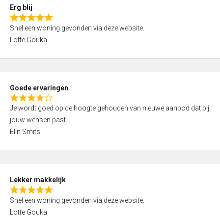
0
Erg blij
o
R
u
Snel een woning gevonden via deze website.
a
t
Lotte Gouka
t
o
e
f
d
5
5
Goede ervaringen
,
R
0
Je wordt goed op de hoogte gehouden van nieuwe aanbod dat bij
a
o
jouw wensen past.
t
u
Elin Smits
e
t
d
o
4
f
,
5
Lekker makkelijk
0
R
o
Snel een woning gevonden via deze website.
a
u
Lotte Gouka
t