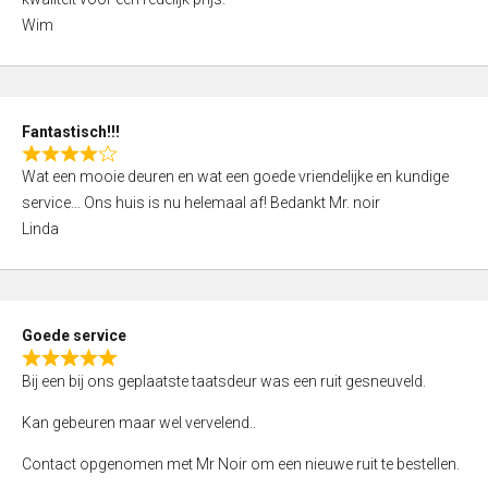
d
Wim
4
,
0
o
Fantastisch!!!
u
R
t
Wat een mooie deuren en wat een goede vriendelijke en kundige
a
o
service… Ons huis is nu helemaal af! Bedankt Mr. noir
t
f
Linda
e
5
d
4
,
Goede service
0
R
o
Bij een bij ons geplaatste taatsdeur was een ruit gesneuveld.
a
u
t
Kan gebeuren maar wel vervelend..
t
e
o
Contact opgenomen met Mr Noir om een nieuwe ruit te bestellen.
d
f