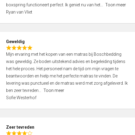
5
boxspring functioneert perfect. Ik geniet nu van het
Toon meer
,
Ryan van Vliet
0
o
u
t
Geweldig
o
R
f
Mijn ervaring met het kopen van een matras bij Boschbedding
a
5
was geweldig. Ze boden uitstekend advies en begeleiding tijdens
t
het hele proces. Het personeel nam de tijd om mijn vragen te
e
beantwoorden en hielp me het perfecte matras te vinden. De
d
levering was punctueel en de matras werd met zorg afgeleverd. Ik
5
ben zeer tevreden
Toon meer
,
Sofie Westerhof
0
o
u
t
Zeer tevreden
o