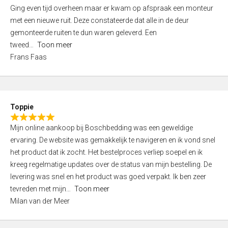
5
Ging even tijd overheen maar er kwam op afspraak een monteur
5
,
met een nieuwe ruit. Deze constateerde dat alle in de deur
0
gemonteerde ruiten te dun waren geleverd. Een
o
tweed
Toon meer
u
Frans Faas
t
o
f
5
Toppie
R
Mijn online aankoop bij Boschbedding was een geweldige
a
ervaring. De website was gemakkelijk te navigeren en ik vond snel
t
het product dat ik zocht. Het bestelproces verliep soepel en ik
e
kreeg regelmatige updates over de status van mijn bestelling. De
d
levering was snel en het product was goed verpakt. Ik ben zeer
5
tevreden met mijn
Toon meer
,
Milan van der Meer
0
o