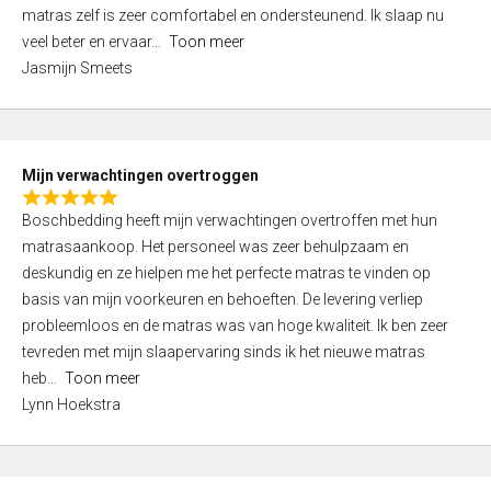
d
t
matras zelf is zeer comfortabel en ondersteunend. Ik slaap nu
5
o
veel beter en ervaar
Toon meer
,
f
Jasmijn Smeets
0
5
o
u
t
Mijn verwachtingen overtroggen
o
R
f
Boschbedding heeft mijn verwachtingen overtroffen met hun
a
5
matrasaankoop. Het personeel was zeer behulpzaam en
t
deskundig en ze hielpen me het perfecte matras te vinden op
e
basis van mijn voorkeuren en behoeften. De levering verliep
d
probleemloos en de matras was van hoge kwaliteit. Ik ben zeer
5
tevreden met mijn slaapervaring sinds ik het nieuwe matras
,
heb
Toon meer
0
Lynn Hoekstra
o
u
t