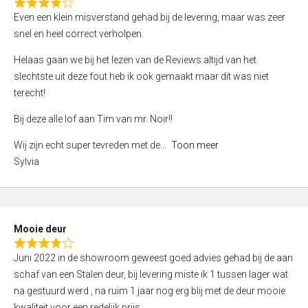
f
R
Even een klein misverstand gehad bij de levering, maar was zeer
5
a
snel en heel correct verholpen.
t
e
Helaas gaan we bij het lezen van de Reviews altijd van het
d
slechtste uit deze fout heb ik ook gemaakt maar dit was niet
4
terecht!
,
Bij deze alle lof aan Tim van mr. Noir!!
0
o
Wij zijn echt super tevreden met de
Toon meer
u
Sylvia
t
o
f
5
Mooie deur
R
Juni 2022 in de showroom geweest goed advies gehad bij de aan
a
schaf van een Stalen deur, bij levering miste ik 1 tussen lager wat
t
na gestuurd werd , na ruim 1 jaar nog erg blij met de deur mooie
e
kwaliteit voor een redelijk prijs.