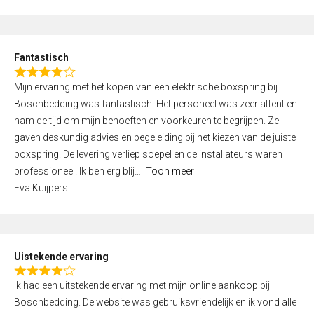
5
t
e
d
Fantastisch
5
R
,
Mijn ervaring met het kopen van een elektrische boxspring bij
a
0
Boschbedding was fantastisch. Het personeel was zeer attent en
t
o
nam de tijd om mijn behoeften en voorkeuren te begrijpen. Ze
e
u
gaven deskundig advies en begeleiding bij het kiezen van de juiste
d
t
boxspring. De levering verliep soepel en de installateurs waren
4
o
professioneel. Ik ben erg blij
Toon meer
,
f
Eva Kuijpers
0
5
o
u
t
Uistekende ervaring
o
R
f
Ik had een uitstekende ervaring met mijn online aankoop bij
a
5
Boschbedding. De website was gebruiksvriendelijk en ik vond alle
t