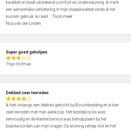
kwaliteit en biedt uitstekend comfort en ondersteuning. Ik merk
d
een aanzienlijke verbetering in mijn slaapkwaliteit sinds ik het
4
kussen gebruik. Ik raad
Toon meer
,
Noa van der Linden
0
o
u
t
Super goed geholpen
o
R
f
Thijs Hofman
a
5
t
e
d
Dekbed zeer tevreden
3
R
,
Ik heb onlangs een dekbed gekocht bij Boschbedding en ik ben
a
0
zeer tevreden met mijn aankoop. Het bestelproces was
t
o
eenvoudig en de klantenservice was behulpzaam bij het
e
u
beantwoorden van mijn vragen. De levering verliep vlot en het
d