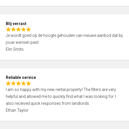
t
e
o
d
f
5
5
Blij verrast
,
R
0
Je wordt goed op de hoogte gehouden van nieuwe aanbod dat bij
a
o
jouw wensen past.
t
u
Elin Smits
e
t
d
o
5
f
,
5
Reliable service
0
R
o
I am so happy with my new rental property! The filters are very
a
u
helpful and allowed me to quickly find what I was looking for. I
t
t
also received quick responses from landlords.
e
o
Ethan Taylor
d
f
5
5
,