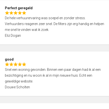
0
Perfect geregeld
o
R
u
De hele verhuurervaring was soepel en zonder stress.
a
t
Verhuurders reageren zeer snel. De filters zijn erg handig en helpen
t
o
me snel te vinden wat ik zoek.
e
f
Eliz Dogan
d
5
5
,
0
good
o
R
u
Snel een woning gevonden. Binnen een paar dagen had ik al een
a
t
bezichtiging en nu woon ik al in mijn nieuwe huis. Echt een
t
o
geweldige website.
e
f
Douwe Scholten
d
5
5
,
0