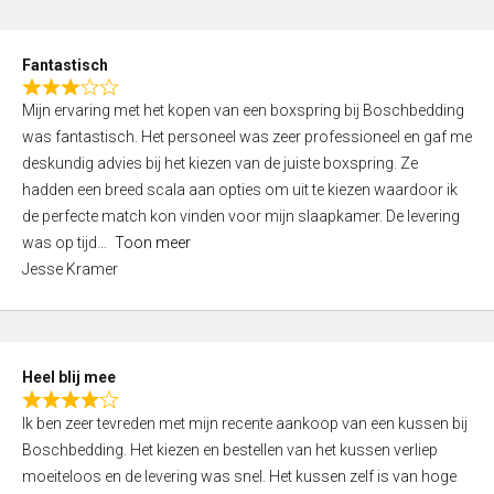
o
e
u
d
t
Fantastisch
4
o
R
,
f
Mijn ervaring met het kopen van een boxspring bij Boschbedding
a
0
5
was fantastisch. Het personeel was zeer professioneel en gaf me
t
o
deskundig advies bij het kiezen van de juiste boxspring. Ze
e
u
hadden een breed scala aan opties om uit te kiezen waardoor ik
d
t
de perfecte match kon vinden voor mijn slaapkamer. De levering
3
o
was op tijd
Toon meer
,
f
Jesse Kramer
0
5
o
u
t
Heel blij mee
o
R
f
Ik ben zeer tevreden met mijn recente aankoop van een kussen bij
a
5
Boschbedding. Het kiezen en bestellen van het kussen verliep
t
moeiteloos en de levering was snel. Het kussen zelf is van hoge
e