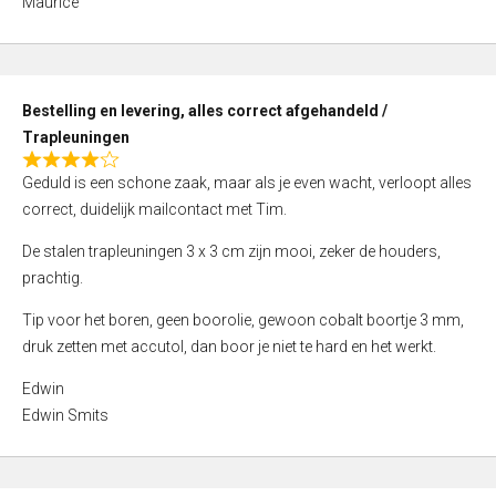
Maurice
5
,
0
o
Bestelling en levering, alles correct afgehandeld /
u
Trapleuningen
t
R
o
Geduld is een schone zaak, maar als je even wacht, verloopt alles
a
f
correct, duidelijk mailcontact met Tim.
t
5
e
De stalen trapleuningen 3 x 3 cm zijn mooi, zeker de houders,
d
prachtig.
4
Tip voor het boren, geen boorolie, gewoon cobalt boortje 3 mm,
,
druk zetten met accutol, dan boor je niet te hard en het werkt.
0
o
Edwin
u
Edwin Smits
t
o
f