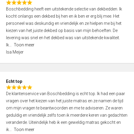
R
f
Boschbedding heeft een uitstekende selectie van dekbedden. Ik
a
5
kocht onlangs een dekbed bij hen en ik ben er erg blij mee. Het
t
personeel was deskundig en vriendelijk en ze hielpen me bij het
e
kiezen van het juiste dekbed op basis van mijn behoeften. De
d
levering was snel en het dekbed was van uitstekende kwaliteit.
5
Ik
Toon meer
,
Isa Meijer
0
o
u
t
Echt top
o
R
f
De klantenservice van Boschbedding is echt top. Ik had een paar
a
5
vragen over het kiezen van het juiste matras en ze namen de tijd
t
om mijn vragen te beantwoorden en me te adviseren. Ze waren
e
geduldig en vriendelijk zelfs toen ik meerdere keren van gedachten
d
veranderde. Uiteindelijk heb ik een geweldig matras gekocht en
5
ik
Toon meer
,