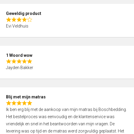
u
t
Geweldig product
o
R
f
Evi Veldhuis
a
5
t
e
d
1 Woord wow
4
R
,
Jayden Bakker
a
0
t
o
e
u
d
t
Blij met mijn matras
5
o
R
,
f
Ik ben erg blij met de aankoop van mijn matras bij Boschbedding.
a
0
5
Het bestelproces was eenvoudig en de klantenservice was
t
o
vriendelijk en snel in het beantwoorden van mijn vragen. De
e
u
levering was op tijd en de matras werd zorgvuldig geplaatst. Het