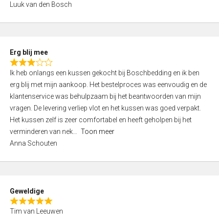
Luuk van den Bosch
0
o
u
t
Erg blij mee
o
R
f
Ik heb onlangs een kussen gekocht bij Boschbedding en ik ben
a
5
erg blij met mijn aankoop. Het bestelproces was eenvoudig en de
t
klantenservice was behulpzaam bij het beantwoorden van mijn
e
vragen. De levering verliep vlot en het kussen was goed verpakt.
d
Het kussen zelf is zeer comfortabel en heeft geholpen bij het
3
verminderen van nek
Toon meer
,
Anna Schouten
0
o
u
t
Geweldige
o
R
f
Tim van Leeuwen
a