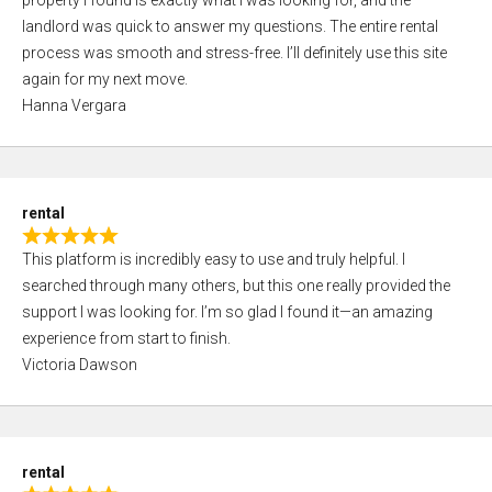
property I found is exactly what I was looking for, and the
t
t
landlord was quick to answer my questions. The entire rental
e
o
process was smooth and stress-free. I’ll definitely use this site
d
f
again for my next move.
5
5
Hanna Vergara
,
0
o
u
rental
t
R
o
This platform is incredibly easy to use and truly helpful. I
a
f
searched through many others, but this one really provided the
t
5
support I was looking for. I’m so glad I found it—an amazing
e
experience from start to finish.
d
Victoria Dawson
5
,
0
o
rental
u