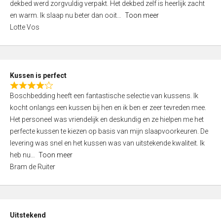
t
dekbed werd zorgvuldig verpakt. Het dekbed zelf is heerlijk zacht
4
o
en warm. Ik slaap nu beter dan ooit
Toon meer
,
f
Lotte Vos
0
5
o
u
t
Kussen is perfect
o
R
f
Boschbedding heeft een fantastische selectie van kussens. Ik
a
5
kocht onlangs een kussen bij hen en ik ben er zeer tevreden mee.
t
Het personeel was vriendelijk en deskundig en ze hielpen me het
e
perfecte kussen te kiezen op basis van mijn slaapvoorkeuren. De
d
levering was snel en het kussen was van uitstekende kwaliteit. Ik
4
heb nu
Toon meer
,
Bram de Ruiter
0
o
u
t
Uitstekend
o