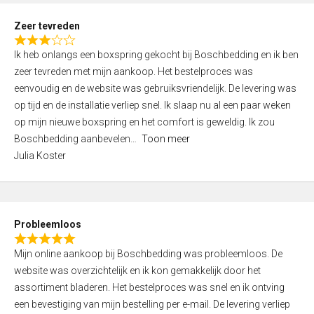
u
t
Zeer tevreden
o
R
f
Ik heb onlangs een boxspring gekocht bij Boschbedding en ik ben
a
5
zeer tevreden met mijn aankoop. Het bestelproces was
t
eenvoudig en de website was gebruiksvriendelijk. De levering was
e
op tijd en de installatie verliep snel. Ik slaap nu al een paar weken
d
op mijn nieuwe boxspring en het comfort is geweldig. Ik zou
3
Boschbedding aanbevelen
Toon meer
,
Julia Koster
0
o
u
t
Probleemloos
o
R
f
Mijn online aankoop bij Boschbedding was probleemloos. De
a
5
website was overzichtelijk en ik kon gemakkelijk door het
t
assortiment bladeren. Het bestelproces was snel en ik ontving
e
een bevestiging van mijn bestelling per e-mail. De levering verliep
d