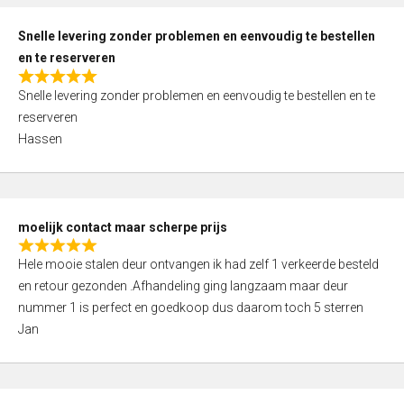
o
u
Snelle levering zonder problemen en eenvoudig te bestellen
t
en te reserveren
o
R
f
Snelle levering zonder problemen en eenvoudig te bestellen en te
a
5
reserveren
t
Hassen
e
d
5
,
moelijk contact maar scherpe prijs
0
R
o
Hele mooie stalen deur ontvangen ik had zelf 1 verkeerde besteld
a
u
en retour gezonden .Afhandeling ging langzaam maar deur
t
t
nummer 1 is perfect en goedkoop dus daarom toch 5 sterren
e
o
Jan
d
f
5
5
,