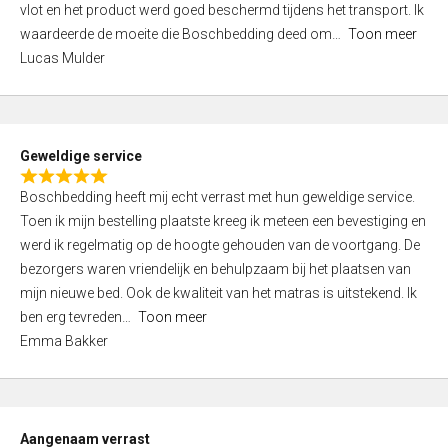
vlot en het product werd goed beschermd tijdens het transport. Ik
5
waardeerde de moeite die Boschbedding deed om
Toon meer
,
Lucas Mulder
0
o
u
t
Geweldige service
o
R
f
Boschbedding heeft mij echt verrast met hun geweldige service.
a
5
Toen ik mijn bestelling plaatste kreeg ik meteen een bevestiging en
t
werd ik regelmatig op de hoogte gehouden van de voortgang. De
e
bezorgers waren vriendelijk en behulpzaam bij het plaatsen van
d
mijn nieuwe bed. Ook de kwaliteit van het matras is uitstekend. Ik
5
ben erg tevreden
Toon meer
,
Emma Bakker
0
o
u
t
Aangenaam verrast