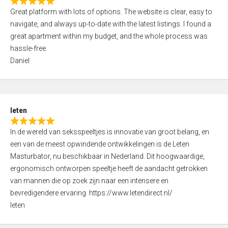
R
t
Great platform with lots of options. The website is clear, easy to
a
o
navigate, and always up-to-date with the latest listings. I found a
t
f
great apartment within my budget, and the whole process was
e
5
hassle-free.
d
Daniel
5
,
0
o
leten
u
R
t
In de wereld van seksspeeltjes is innovatie van groot belang, en
a
o
een van de meest opwindende ontwikkelingen is de Leten
t
f
Masturbator, nu beschikbaar in Nederland. Dit hoogwaardige,
e
5
ergonomisch ontworpen speeltje heeft de aandacht getrokken
d
van mannen die op zoek zijn naar een intensere en
5
bevredigendere ervaring. https://www.letendirect.nl/
,
leten
0
o