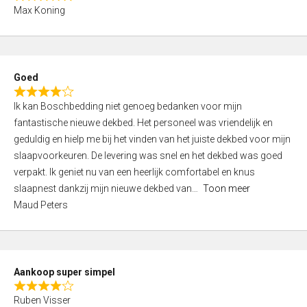
R
f
Max Koning
a
5
t
e
d
Goed
4
R
,
Ik kan Boschbedding niet genoeg bedanken voor mijn
a
0
fantastische nieuwe dekbed. Het personeel was vriendelijk en
t
o
geduldig en hielp me bij het vinden van het juiste dekbed voor mijn
e
u
slaapvoorkeuren. De levering was snel en het dekbed was goed
d
t
verpakt. Ik geniet nu van een heerlijk comfortabel en knus
4
o
slaapnest dankzij mijn nieuwe dekbed van
Toon meer
,
f
Maud Peters
0
5
o
u
t
Aankoop super simpel
o
R
f
Ruben Visser