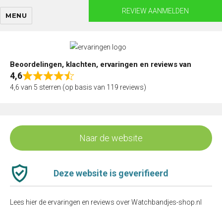
Skip
REVIEW AANMELDEN
MENU
to
content
Beoordelingen, klachten, ervaringen en reviews van
4,6
Rated
4,6 van 5 sterren (op basis van 119 reviews)
4,6
out
of
5
Naar de website
Deze website is geverifieerd
Lees hier de ervaringen en reviews over Watchbandjes-shop.nl