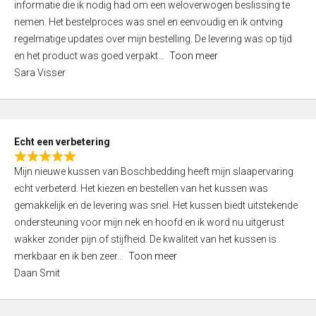
informatie die ik nodig had om een weloverwogen beslissing te
e
nemen. Het bestelproces was snel en eenvoudig en ik ontving
d
regelmatige updates over mijn bestelling. De levering was op tijd
4
en het product was goed verpakt
Toon meer
,
Sara Visser
0
o
u
t
Echt een verbetering
o
R
f
Mijn nieuwe kussen van Boschbedding heeft mijn slaapervaring
a
5
echt verbeterd. Het kiezen en bestellen van het kussen was
t
gemakkelijk en de levering was snel. Het kussen biedt uitstekende
e
ondersteuning voor mijn nek en hoofd en ik word nu uitgerust
d
wakker zonder pijn of stijfheid. De kwaliteit van het kussen is
5
merkbaar en ik ben zeer
Toon meer
,
Daan Smit
0
o