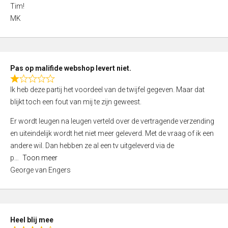
4
Tim!
,
MK
0
o
u
t
Pas op malifide webshop levert niet.
o
R
Ik heb deze partij het voordeel van de twijfel gegeven. Maar dat
f
a
blijkt toch een fout van mij te zijn geweest.
5
t
e
Er wordt leugen na leugen verteld over de vertragende verzending
d
en uiteindelijk wordt het niet meer geleverd. Met de vraag of ik een
1
andere wil. Dan hebben ze al een tv uitgeleverd via de
,
p
Toon meer
0
George van Engers
o
u
t
o
Heel blij mee