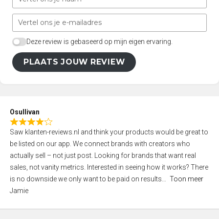
Deze review is gebaseerd op mijn eigen ervaring.
PLAATS JOUW REVIEW
Osullivan
R
Saw klanten-reviews.nl and think your products would be great to
a
be listed on our app. We connect brands with creators who
t
actually sell – not just post. Looking for brands that want real
e
sales, not vanity metrics. Interested in seeing how it works? There
d
is no downside we only want to be paid on results
Toon meer
4
Jamie
,
0