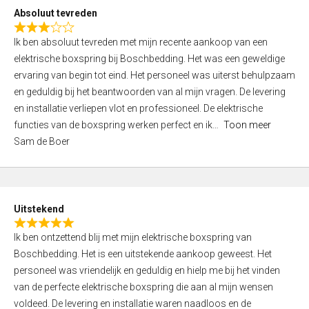
o
Absoluut tevreden
f
R
5
Ik ben absoluut tevreden met mijn recente aankoop van een
a
elektrische boxspring bij Boschbedding. Het was een geweldige
t
ervaring van begin tot eind. Het personeel was uiterst behulpzaam
e
en geduldig bij het beantwoorden van al mijn vragen. De levering
d
en installatie verliepen vlot en professioneel. De elektrische
3
functies van de boxspring werken perfect en ik
Toon meer
,
Sam de Boer
0
o
u
t
Uitstekend
o
R
f
Ik ben ontzettend blij met mijn elektrische boxspring van
a
5
Boschbedding. Het is een uitstekende aankoop geweest. Het
t
personeel was vriendelijk en geduldig en hielp me bij het vinden
e
van de perfecte elektrische boxspring die aan al mijn wensen
d
voldeed. De levering en installatie waren naadloos en de