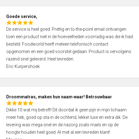
u
t
Goede service,
o
R
f
De service is heel goed. Prettig en to-the-point email ontvangen
a
5
toen een product niet in de hoeveelheden voorradig was die ik had
t
besteld. Foodworld heeft meteen telefonisch contact
e
opgenomen en een goed voorstel gedaan. Product is vervolgens
d
razend snel geleverd. Heel tevreden.
5
Eric Kurpershoek
,
0
o
u
Droommatras, maken hun naam waar! Betrouwbaar
t
R
o
Dikke 10 wat mij betreft! Dit doordat ik geen pijn in mijn lichaam
a
f
meer heb, goed op sta in de ochtend, lekker luxe en extra dik. De
t
5
levering was mega snel en de nazorg zoals mails en op de
e
hoogte houden heel goed. Al met al een tevreden klant!
d