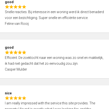
good
o
R
u
Snelle reacties. Bij interesse in een woning werd ik direct benaderd
a
t
voor een bezichtiging. Super snelle en efficiënte service.
t
o
Feline van Rooij
e
f
d
5
5
,
good
0
R
o
Efficiënt. De zoektocht naar een woning was zo snel en makkelijk,
a
u
ik had niet gedacht dat het zo eenvoudig zou zijn.
t
t
Casper Mulder
e
o
d
f
5
5
,
nice
0
R
o
I am really impressed with the service this site provides. The
a
u