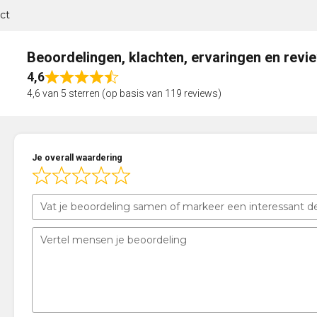
ct
Beoordelingen, klachten, ervaringen en revi
4,6
Rated
4,6 van 5 sterren (op basis van 119 reviews)
4,6
out
of
5
Je overall waardering