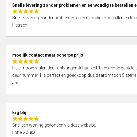
0
Snelle levering zonder problemen en eenvoudig te bestellen e
o
R
u
Snelle levering zonder problemen en eenvoudig te bestellen en te 
a
t
Hassen
t
o
e
f
d
5
5
moelijk contact maar scherpe prijs
,
R
0
Hele mooie stalen deur ontvangen ik had zelf 1 verkeerde bestel
a
o
deur nummer 1 is perfect en goedkoop dus daarom toch 5 sterre
t
u
Jan
e
t
d
o
5
f
,
5
Erg blij
0
R
o
Snel een woning gevonden via deze website.
a
u
Lotte Gouka
t