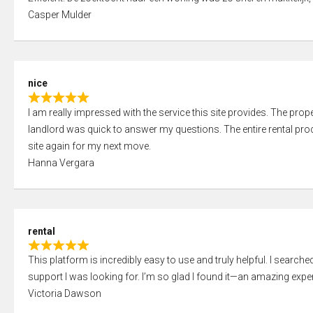
a
o
Casper Mulder
t
u
e
t
d
o
5
f
nice
,
5
R
0
I am really impressed with the service this site provides. The prope
a
o
landlord was quick to answer my questions. The entire rental proce
t
u
site again for my next move.
e
t
Hanna Vergara
d
o
5
f
,
5
0
rental
o
R
u
This platform is incredibly easy to use and truly helpful. I search
a
t
support I was looking for. I’m so glad I found it—an amazing exper
t
o
Victoria Dawson
e
f