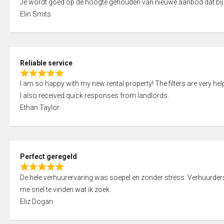
Je wordt goed op de hoogte gehouden van nieuwe aanbod dat bij
a
o
Elin Smits
t
u
e
t
d
o
5
f
Reliable service
,
5
R
0
I am so happy with my new rental property! The filters are very hel
a
o
I also received quick responses from landlords.
t
u
Ethan Taylor
e
t
d
o
5
f
,
5
Perfect geregeld
0
R
o
De hele verhuurervaring was soepel en zonder stress. Verhuurders r
a
u
me snel te vinden wat ik zoek.
t
t
Eliz Dogan
e
o
d
f