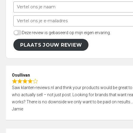
Deze review is gebaseerd op mijn eigen ervaring.
PLAATS JOUW REVIEW
Osullivan
R
Saw klanten-reviews.nl and think your products would be great to
a
who actually sell – not just post. Looking for brands that want real
t
works? There is no downside we only want to be paid on results
e
Jamie
d
4
,