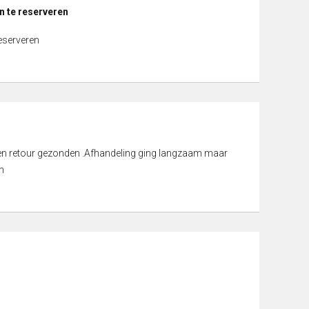
n te reserveren
reserveren
d en retour gezonden .Afhandeling ging langzaam maar
n