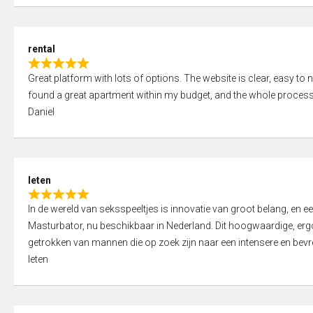
d
5
5
,
rental
0
R
o
Great platform with lots of options. The website is clear, easy to na
a
u
found a great apartment within my budget, and the whole process
t
t
Daniel
e
o
d
f
5
5
,
leten
0
R
o
In de wereld van seksspeeltjes is innovatie van groot belang, en 
a
u
Masturbator, nu beschikbaar in Nederland. Dit hoogwaardige, er
t
t
getrokken van mannen die op zoek zijn naar een intensere en bevre
e
o
leten
d
f
5
5
,