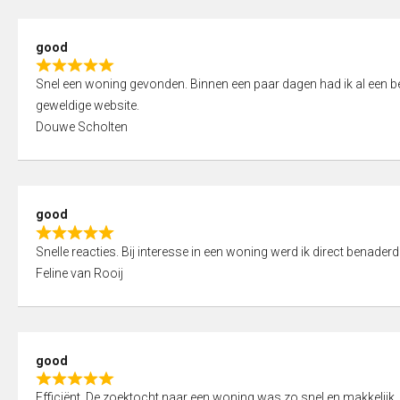
5
5
,
good
0
R
o
Snel een woning gevonden. Binnen een paar dagen had ik al een bez
a
u
geweldige website.
t
t
Douwe Scholten
e
o
d
f
5
5
,
good
0
R
o
Snelle reacties. Bij interesse in een woning werd ik direct benaderd
a
u
Feline van Rooij
t
t
e
o
d
f
5
5
good
,
R
0
Efficiënt. De zoektocht naar een woning was zo snel en makkelijk, 