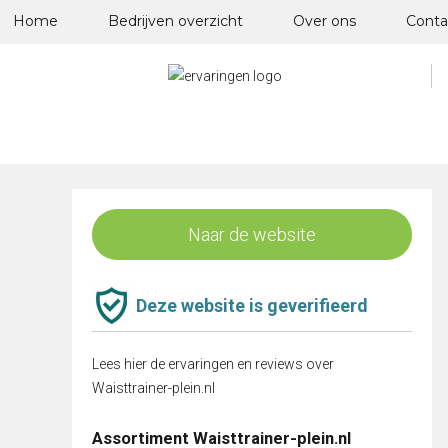
Skip
Home
Bedrijven overzicht
Over ons
Conta
to
content
Naar de website
Deze website is geverifieerd
Lees hier de ervaringen en reviews over
Waisttrainer-plein.nl
Assortiment Waisttrainer-plein.nl