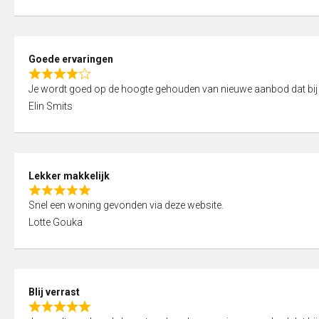
t
e
o
d
f
5
5
Goede ervaringen
,
R
0
Je wordt goed op de hoogte gehouden van nieuwe aanbod dat bij
a
o
Elin Smits
t
u
e
t
d
o
4
f
Lekker makkelijk
,
5
R
0
Snel een woning gevonden via deze website.
a
o
Lotte Gouka
t
u
e
t
d
o
5
f
Blij verrast
,
5
R
0