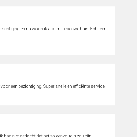
ichtiging en nu woon ik al in mijn nieuwe huis. Echt een
 voor een bezichtiging. Super snelle en efficiënte service.
ik had niet gedacht dat het zo eenvoudig zou zijn.