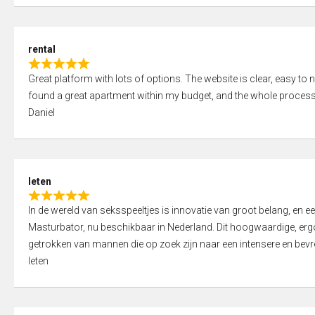
d
5
5
,
rental
0
R
o
Great platform with lots of options. The website is clear, easy to na
a
u
found a great apartment within my budget, and the whole process
t
t
Daniel
e
o
d
f
5
5
,
leten
0
R
o
In de wereld van seksspeeltjes is innovatie van groot belang, en 
a
u
Masturbator, nu beschikbaar in Nederland. Dit hoogwaardige, er
t
t
getrokken van mannen die op zoek zijn naar een intensere en bevre
e
o
leten
d
f
5
5
,