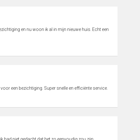
ichtiging en nu woon ik al in mijn nieuwe huis. Echt een
 voor een bezichtiging. Super snelle en efficiënte service.
ik had niet gedacht dat het zo eenvoudig zou zijn.