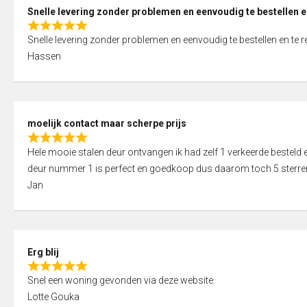
0
Snelle levering zonder problemen en eenvoudig te bestellen e
o
R
u
Snelle levering zonder problemen en eenvoudig te bestellen en te 
a
t
Hassen
t
o
e
f
d
5
5
moelijk contact maar scherpe prijs
,
R
0
Hele mooie stalen deur ontvangen ik had zelf 1 verkeerde bestel
a
o
deur nummer 1 is perfect en goedkoop dus daarom toch 5 sterre
t
u
Jan
e
t
d
o
5
f
,
5
Erg blij
0
R
o
Snel een woning gevonden via deze website.
a
u
Lotte Gouka
t