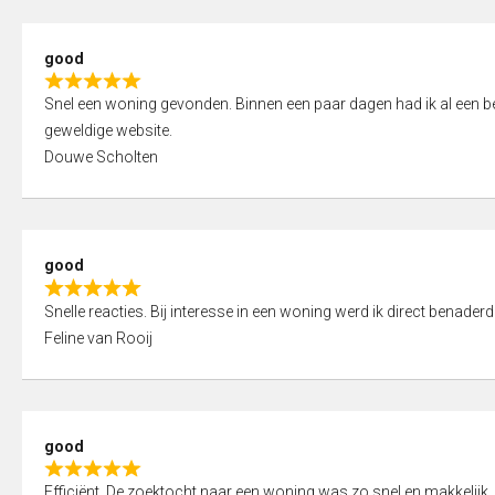
5
5
,
good
0
R
o
Snel een woning gevonden. Binnen een paar dagen had ik al een bez
a
u
geweldige website.
t
t
Douwe Scholten
e
o
d
f
5
5
,
good
0
R
o
Snelle reacties. Bij interesse in een woning werd ik direct benaderd
a
u
Feline van Rooij
t
t
e
o
d
f
5
5
good
,
R
0
Efficiënt. De zoektocht naar een woning was zo snel en makkelijk, 