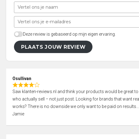
Deze review is gebaseerd op mijn eigen ervaring.
PLAATS JOUW REVIEW
Osullivan
R
Saw klanten-reviews.nl and think your products would be great to
a
who actually sell – not just post. Looking for brands that want real
t
works? There is no downside we only want to be paid on results
e
Jamie
d
4
,