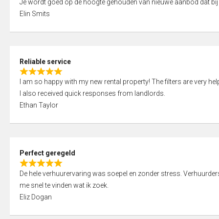
Je wordt goed op de hoogte gehouden van nieuwe aanbod dat bij
a
o
Elin Smits
t
u
e
t
d
o
5
f
Reliable service
,
5
R
0
I am so happy with my new rental property! The filters are very hel
a
o
I also received quick responses from landlords.
t
u
Ethan Taylor
e
t
d
o
5
f
,
5
Perfect geregeld
0
R
o
De hele verhuurervaring was soepel en zonder stress. Verhuurders r
a
u
me snel te vinden wat ik zoek.
t
t
Eliz Dogan
e
o
d
f