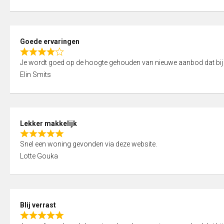
t
e
o
d
f
5
5
Goede ervaringen
,
R
0
Je wordt goed op de hoogte gehouden van nieuwe aanbod dat bij
a
o
Elin Smits
t
u
e
t
d
o
4
f
Lekker makkelijk
,
5
R
0
Snel een woning gevonden via deze website.
a
o
Lotte Gouka
t
u
e
t
d
o
5
f
Blij verrast
,
5
R
0