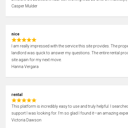
a
o
Casper Mulder
t
u
e
t
d
o
5
f
nice
,
5
R
0
I am really impressed with the service this site provides. The prope
a
o
landlord was quick to answer my questions. The entire rental proce
t
u
site again for my next move.
e
t
Hanna Vergara
d
o
5
f
,
5
0
rental
o
R
u
This platform is incredibly easy to use and truly helpful. I search
a
t
support I was looking for. I’m so glad I found it—an amazing exper
t
o
Victoria Dawson
e
f