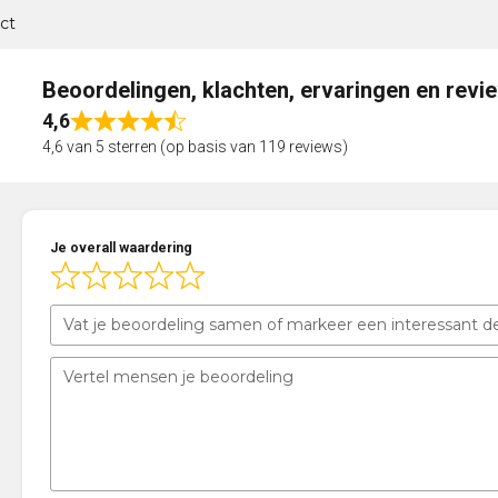
ct
Beoordelingen, klachten, ervaringen en revi
4,6
Rated
4,6 van 5 sterren (op basis van 119 reviews)
4,6
out
of
5
Je overall waardering