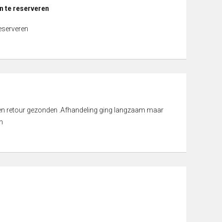
n te reserveren
reserveren
d en retour gezonden .Afhandeling ging langzaam maar
n