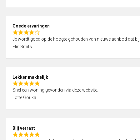
t
e
o
d
f
5
5
Goede ervaringen
,
R
0
Je wordt goed op de hoogte gehouden van nieuwe aanbod dat bij
a
o
Elin Smits
t
u
e
t
d
o
4
f
Lekker makkelijk
,
5
R
0
Snel een woning gevonden via deze website.
a
o
Lotte Gouka
t
u
e
t
d
o
5
f
Blij verrast
,
5
R
0