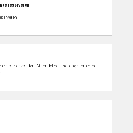
n te reserveren
reserveren
d en retour gezonden .Afhandeling ging langzaam maar
n