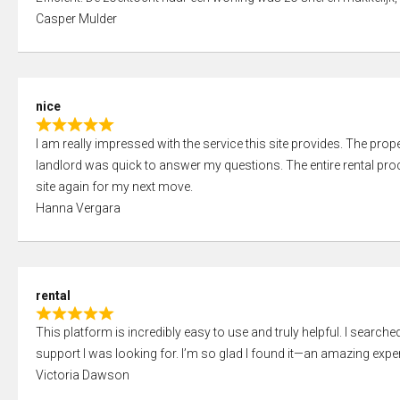
a
o
Casper Mulder
t
u
e
t
d
o
5
f
nice
,
5
R
0
I am really impressed with the service this site provides. The prope
a
o
landlord was quick to answer my questions. The entire rental proce
t
u
site again for my next move.
e
t
Hanna Vergara
d
o
5
f
,
5
0
rental
o
R
u
This platform is incredibly easy to use and truly helpful. I search
a
t
support I was looking for. I’m so glad I found it—an amazing exper
t
o
Victoria Dawson
e
f