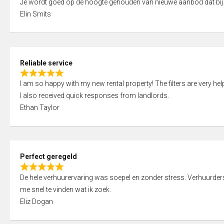
Je wordt goed op de hoogte gehouden van nieuwe aanbod dat bij
a
o
Elin Smits
t
u
e
t
d
o
5
f
Reliable service
,
5
R
0
I am so happy with my new rental property! The filters are very hel
a
o
I also received quick responses from landlords.
t
u
Ethan Taylor
e
t
d
o
5
f
,
5
Perfect geregeld
0
R
o
De hele verhuurervaring was soepel en zonder stress. Verhuurders r
a
u
me snel te vinden wat ik zoek.
t
t
Eliz Dogan
e
o
d
f