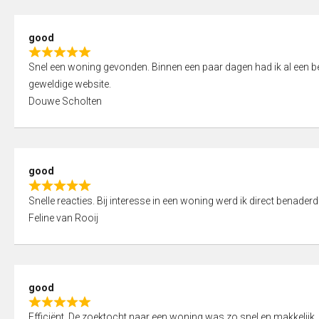
5
5
,
good
0
R
o
Snel een woning gevonden. Binnen een paar dagen had ik al een bez
a
u
geweldige website.
t
t
Douwe Scholten
e
o
d
f
5
5
,
good
0
R
o
Snelle reacties. Bij interesse in een woning werd ik direct benaderd
a
u
Feline van Rooij
t
t
e
o
d
f
5
5
good
,
R
0
Efficiënt. De zoektocht naar een woning was zo snel en makkelijk, 