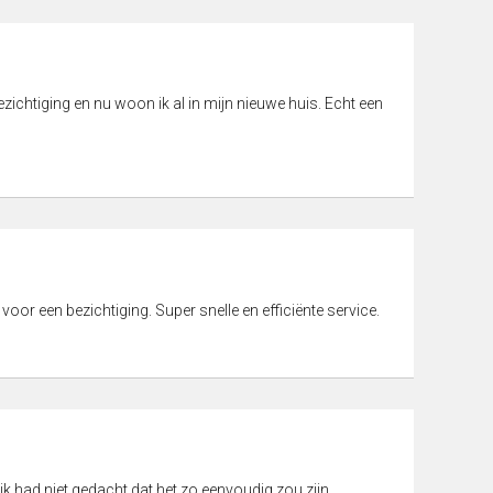
ichtiging en nu woon ik al in mijn nieuwe huis. Echt een
 voor een bezichtiging. Super snelle en efficiënte service.
ik had niet gedacht dat het zo eenvoudig zou zijn.