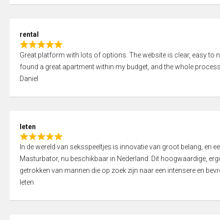
d
5
5
,
rental
0
R
o
Great platform with lots of options. The website is clear, easy to na
a
u
found a great apartment within my budget, and the whole process
t
t
Daniel
e
o
d
f
5
5
,
leten
0
R
o
In de wereld van seksspeeltjes is innovatie van groot belang, en 
a
u
Masturbator, nu beschikbaar in Nederland. Dit hoogwaardige, er
t
t
getrokken van mannen die op zoek zijn naar een intensere en bevre
e
o
leten
d
f
5
5
,