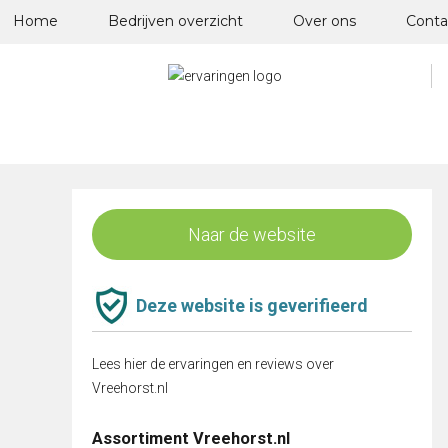
Skip
Home
Bedrijven overzicht
Over ons
Conta
to
content
Naar de website
Deze website is geverifieerd
Lees hier de ervaringen en reviews over
Vreehorst.nl
Assortiment Vreehorst.nl