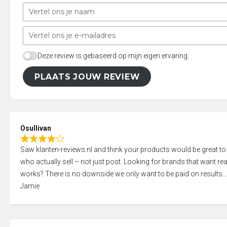
Deze review is gebaseerd op mijn eigen ervaring.
PLAATS JOUW REVIEW
Osullivan
R
Saw klanten-reviews.nl and think your products would be great to
a
who actually sell – not just post. Looking for brands that want real
t
works? There is no downside we only want to be paid on results
e
Jamie
d
4
,