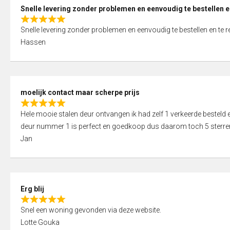
0
Snelle levering zonder problemen en eenvoudig te bestellen e
o
R
u
Snelle levering zonder problemen en eenvoudig te bestellen en te 
a
t
Hassen
t
o
e
f
d
5
5
moelijk contact maar scherpe prijs
,
R
0
Hele mooie stalen deur ontvangen ik had zelf 1 verkeerde bestel
a
o
deur nummer 1 is perfect en goedkoop dus daarom toch 5 sterre
t
u
Jan
e
t
d
o
5
f
,
5
Erg blij
0
R
o
Snel een woning gevonden via deze website.
a
u
Lotte Gouka
t