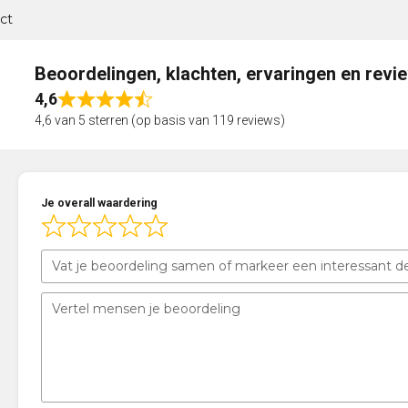
ct
Beoordelingen, klachten, ervaringen en revi
4,6
Rated
4,6 van 5 sterren (op basis van 119 reviews)
4,6
out
of
5
Je overall waardering