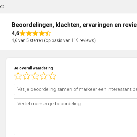
ct
Beoordelingen, klachten, ervaringen en revi
4,6
Rated
4,6 van 5 sterren (op basis van 119 reviews)
4,6
out
of
5
Je overall waardering