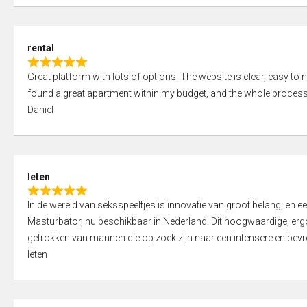
d
5
5
,
rental
0
R
o
Great platform with lots of options. The website is clear, easy to na
a
u
found a great apartment within my budget, and the whole process
t
t
Daniel
e
o
d
f
5
5
,
leten
0
R
o
In de wereld van seksspeeltjes is innovatie van groot belang, en 
a
u
Masturbator, nu beschikbaar in Nederland. Dit hoogwaardige, er
t
t
getrokken van mannen die op zoek zijn naar een intensere en bevre
e
o
leten
d
f
5
5
,