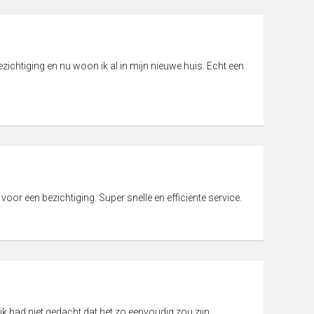
ichtiging en nu woon ik al in mijn nieuwe huis. Echt een
 voor een bezichtiging. Super snelle en efficiënte service.
ik had niet gedacht dat het zo eenvoudig zou zijn.