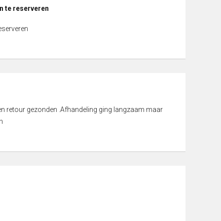
n te reserveren
reserveren
d en retour gezonden .Afhandeling ging langzaam maar
n