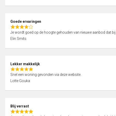
t
e
o
d
f
5
5
Goede ervaringen
,
R
0
Je wordt goed op de hoogte gehouden van nieuwe aanbod dat bij
a
o
Elin Smits
t
u
e
t
d
o
4
f
Lekker makkelijk
,
5
R
0
Snel een woning gevonden via deze website.
a
o
Lotte Gouka
t
u
e
t
d
o
5
f
Blij verrast
,
5
R
0