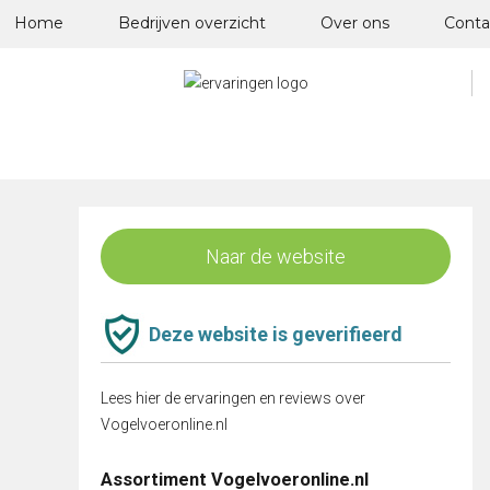
Skip
Home
Bedrijven overzicht
Over ons
Conta
to
content
Naar de website
Deze website is geverifieerd
Lees hier de ervaringen en reviews over
Vogelvoeronline.nl
Assortiment Vogelvoeronline.nl