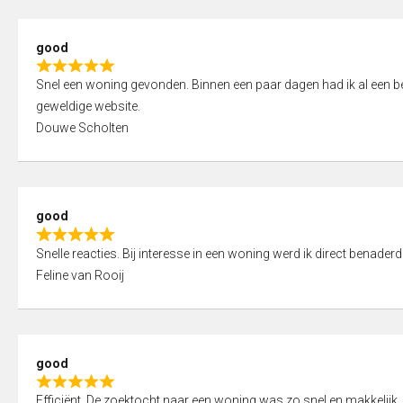
5
5
,
good
0
R
o
Snel een woning gevonden. Binnen een paar dagen had ik al een bez
a
u
geweldige website.
t
t
Douwe Scholten
e
o
d
f
5
5
,
good
0
R
o
Snelle reacties. Bij interesse in een woning werd ik direct benaderd
a
u
Feline van Rooij
t
t
e
o
d
f
5
5
good
,
R
0
Efficiënt. De zoektocht naar een woning was zo snel en makkelijk, 