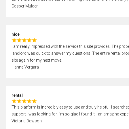
a
o
Casper Mulder
t
u
e
t
d
o
5
f
nice
,
5
R
0
I am really impressed with the service this site provides. The prope
a
o
landlord was quick to answer my questions. The entire rental proce
t
u
site again for my next move.
e
t
Hanna Vergara
d
o
5
f
,
5
0
rental
o
R
u
This platform is incredibly easy to use and truly helpful. I search
a
t
support I was looking for. I’m so glad I found it—an amazing exper
t
o
Victoria Dawson
e
f