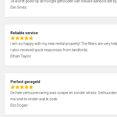
Je wordt goed op de hoogte gehouden van nieuwe aanbod dat bij
a
o
Elin Smits
t
u
e
t
d
o
5
f
Reliable service
,
5
R
0
I am so happy with my new rental property! The filters are very hel
a
o
I also received quick responses from landlords.
t
u
Ethan Taylor
e
t
d
o
5
f
,
5
Perfect geregeld
0
R
o
De hele verhuurervaring was soepel en zonder stress. Verhuurders r
a
u
me snel te vinden wat ik zoek.
t
t
Eliz Dogan
e
o
d
f