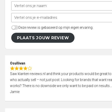
Deze review is gebaseerd op mijn eigen ervaring.
PLAATS JOUW REVIEW
Osullivan
R
Saw klanten-reviews.nl and think your products would be great to
a
who actually sell – not just post. Looking for brands that want real
t
works? There is no downside we only want to be paid on results
e
Jamie
d
4
,