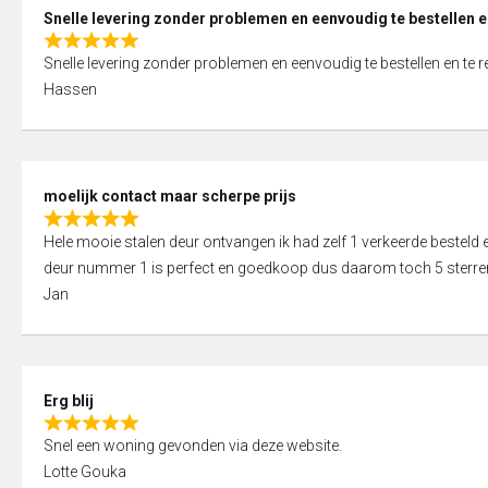
0
Snelle levering zonder problemen en eenvoudig te bestellen e
o
R
u
Snelle levering zonder problemen en eenvoudig te bestellen en te 
a
t
Hassen
t
o
e
f
d
5
5
moelijk contact maar scherpe prijs
,
R
0
Hele mooie stalen deur ontvangen ik had zelf 1 verkeerde bestel
a
o
deur nummer 1 is perfect en goedkoop dus daarom toch 5 sterre
t
u
Jan
e
t
d
o
5
f
,
5
Erg blij
0
R
o
Snel een woning gevonden via deze website.
a
u
Lotte Gouka
t