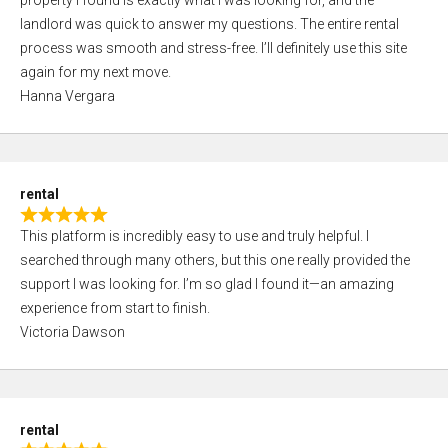
property I found is exactly what I was looking for, and the
t
t
landlord was quick to answer my questions. The entire rental
e
o
process was smooth and stress-free. I’ll definitely use this site
d
f
again for my next move.
5
5
Hanna Vergara
,
0
o
u
rental
t
R
o
This platform is incredibly easy to use and truly helpful. I
a
f
searched through many others, but this one really provided the
t
5
support I was looking for. I’m so glad I found it—an amazing
e
experience from start to finish.
d
Victoria Dawson
5
,
0
o
rental
u