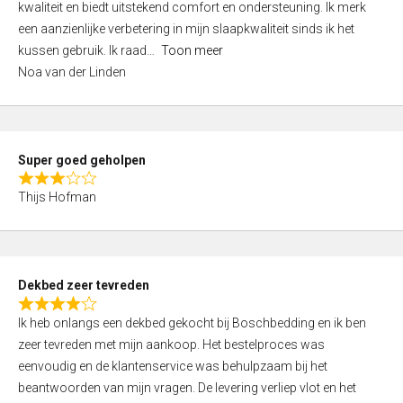
kwaliteit en biedt uitstekend comfort en ondersteuning. Ik merk
d
een aanzienlijke verbetering in mijn slaapkwaliteit sinds ik het
4
kussen gebruik. Ik raad
Toon meer
,
Noa van der Linden
0
o
u
t
Super goed geholpen
o
R
f
Thijs Hofman
a
5
t
e
d
Dekbed zeer tevreden
3
R
,
Ik heb onlangs een dekbed gekocht bij Boschbedding en ik ben
a
0
zeer tevreden met mijn aankoop. Het bestelproces was
t
o
eenvoudig en de klantenservice was behulpzaam bij het
e
u
beantwoorden van mijn vragen. De levering verliep vlot en het
d