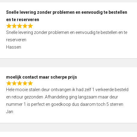
o
u
Snelle levering zonder problemen en eenvoudig te bestellen
t
en te reserveren
o
R
f
Snelle levering zonder problemen en eenvoudig te bestellen en te
a
5
reserveren
t
Hassen
e
d
5
,
moelijk contact maar scherpe prijs
0
R
o
Hele mooie stalen deur ontvangen ik had zelf 1 verkeerde besteld
a
u
en retour gezonden .Afhandeling ging langzaam maar deur
t
t
nummer 1 is perfect en goedkoop dus daarom toch 5 sterren
e
o
Jan
d
f
5
5
,