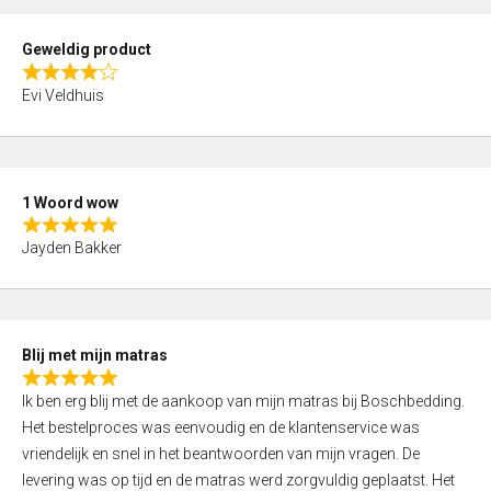
u
t
Geweldig product
o
R
f
Evi Veldhuis
a
5
t
e
d
1 Woord wow
4
R
,
Jayden Bakker
a
0
t
o
e
u
d
t
Blij met mijn matras
5
o
R
,
f
Ik ben erg blij met de aankoop van mijn matras bij Boschbedding.
a
0
5
Het bestelproces was eenvoudig en de klantenservice was
t
o
vriendelijk en snel in het beantwoorden van mijn vragen. De
e
u
levering was op tijd en de matras werd zorgvuldig geplaatst. Het