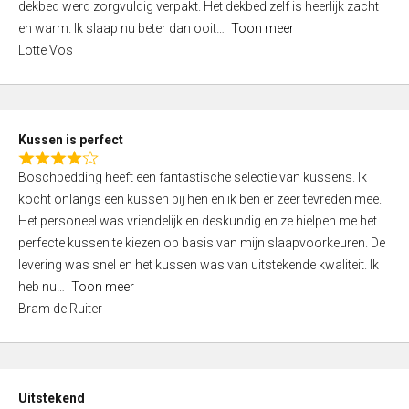
t
dekbed werd zorgvuldig verpakt. Het dekbed zelf is heerlijk zacht
4
o
en warm. Ik slaap nu beter dan ooit
Toon meer
,
f
Lotte Vos
0
5
o
u
t
Kussen is perfect
o
R
f
Boschbedding heeft een fantastische selectie van kussens. Ik
a
5
kocht onlangs een kussen bij hen en ik ben er zeer tevreden mee.
t
Het personeel was vriendelijk en deskundig en ze hielpen me het
e
perfecte kussen te kiezen op basis van mijn slaapvoorkeuren. De
d
levering was snel en het kussen was van uitstekende kwaliteit. Ik
4
heb nu
Toon meer
,
Bram de Ruiter
0
o
u
t
Uitstekend
o