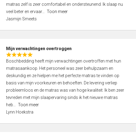
d
t
matras zelf is zeer comfortabel en ondersteunend. Ik slaap nu
5
o
veel beter en ervaar
Toon meer
,
f
Jasmijn Smeets
0
5
o
u
t
Mijn verwachtingen overtroggen
o
R
f
Boschbedding heeft mijn verwachtingen overtroffen met hun
a
5
matrasaankoop. Het personeel was zeer behulpzaam en
t
deskundig en ze hielpen me het perfecte matras te vinden op
e
basis van mijn voorkeuren en behoeften. De levering verliep
d
probleemloos en de matras was van hoge kwaliteit. Ik ben zeer
5
tevreden met mijn slaapervaring sinds ik het nieuwe matras
,
heb
Toon meer
0
Lynn Hoekstra
o
u
t