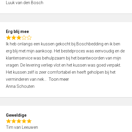
Luuk van den Bosch
0
o
u
t
Erg blij mee
o
R
f
Ik heb onlangs een kussen gekocht bij Boschbedding en ik ben
a
5
erg blij met mijn aankoop. Het bestelproces was eenvoudig en de
t
klantenservice was behulpzaam bij het beantwoorden van mijn
e
vragen. De levering verliep vlot en het kussen was goed verpakt.
d
Het kussen zelf is zeer comfortabel en heeft geholpen bij het
3
verminderen van nek
Toon meer
,
Anna Schouten
0
o
u
t
Geweldige
o
R
f
Tim van Leeuwen
a