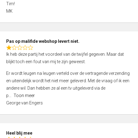
4
Tim!
,
MK
0
o
u
t
Pas op malifide webshop levert niet.
o
R
Ik heb deze partij het voordeel van de twijfel gegeven. Maar dat
f
a
blijkt toch een fout van mij te zijn geweest.
5
t
e
Er wordt leugen na leugen verteld over de vertragende verzending
d
en uiteindelijk wordt het niet meer geleverd. Met de vraag of ik een
1
andere wil. Dan hebben ze al een tv uitgeleverd via de
,
p
Toon meer
0
George van Engers
o
u
t
o
Heel blij mee