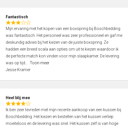
o
e
u
d
t
Fantastisch
4
o
R
,
f
Mijn ervaring met het kopen van een boxspring bij Boschbedding
a
0
5
was fantastisch. Het personeel was zeer professioneel en gaf me
t
o
deskundig advies bij het kiezen van de juiste boxspring. Ze
e
u
hadden een breed scala aan opties om uit te kiezen waardoor ik
d
t
de perfecte match kon vinden voor mijn slaapkamer. De levering
3
o
was op tijd
Toon meer
,
f
Jesse Kramer
0
5
o
u
t
Heel blij mee
o
R
f
Ik ben zeer tevreden met mijn recente aankoop van een kussen bij
a
5
Boschbedding. Het kiezen en bestellen van het kussen verliep
t
moeiteloos en de levering was snel. Het kussen zelf is van hoge
e