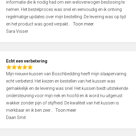
informatie die ik nodig had om een weloverwogen beslissing te
e
nemen. Het bestelproces was snel en eenvoudig en ik ontving
d
regelmatige updates over mijn bestelling. De levering was op tijd
4
en het product was goed verpakt
Toon meer
,
Sara Visser
0
o
u
t
Echt een verbetering
o
R
f
Mijn nieuwe kussen van Boschbedding heeft mijn slaapervaring
a
5
echt verbeterd. Het kiezen en bestellen van het kussen was
t
gemakkelijk en de levering was snel. Het kussen biedt uitstekende
e
ondersteuning voor mijn nek en hoofd en ik word nu uitgerust
d
wakker zonder pijn of stijfheid. De kwaliteit van het kussen is
5
merkbaar en ik ben zeer
Toon meer
,
Daan Smit
0
o