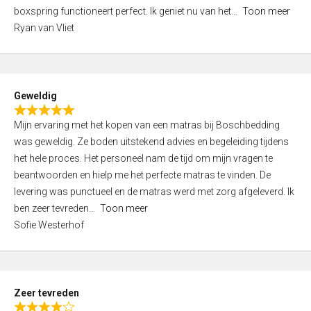
5
boxspring functioneert perfect. Ik geniet nu van het
Toon meer
,
Ryan van Vliet
0
o
u
t
Geweldig
o
R
f
Mijn ervaring met het kopen van een matras bij Boschbedding
a
5
was geweldig. Ze boden uitstekend advies en begeleiding tijdens
t
het hele proces. Het personeel nam de tijd om mijn vragen te
e
beantwoorden en hielp me het perfecte matras te vinden. De
d
levering was punctueel en de matras werd met zorg afgeleverd. Ik
5
ben zeer tevreden
Toon meer
,
Sofie Westerhof
0
o
u
t
Zeer tevreden
o