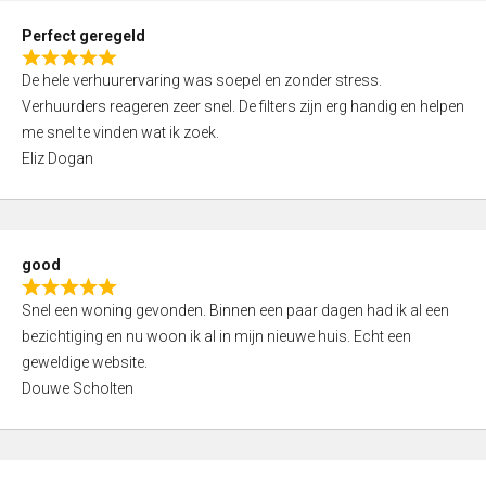
0
Perfect geregeld
o
R
u
De hele verhuurervaring was soepel en zonder stress.
a
t
Verhuurders reageren zeer snel. De filters zijn erg handig en helpen
t
o
me snel te vinden wat ik zoek.
e
f
Eliz Dogan
d
5
5
,
0
good
o
R
u
Snel een woning gevonden. Binnen een paar dagen had ik al een
a
t
bezichtiging en nu woon ik al in mijn nieuwe huis. Echt een
t
o
geweldige website.
e
f
Douwe Scholten
d
5
5
,
0