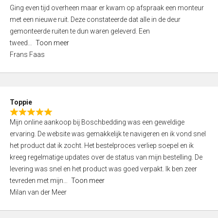
5
Ging even tijd overheen maar er kwam op afspraak een monteur
5
,
met een nieuwe ruit. Deze constateerde dat alle in de deur
0
gemonteerde ruiten te dun waren geleverd. Een
o
tweed
Toon meer
u
Frans Faas
t
o
f
5
Toppie
R
Mijn online aankoop bij Boschbedding was een geweldige
a
ervaring. De website was gemakkelijk te navigeren en ik vond snel
t
het product dat ik zocht. Het bestelproces verliep soepel en ik
e
kreeg regelmatige updates over de status van mijn bestelling. De
d
levering was snel en het product was goed verpakt. Ik ben zeer
5
tevreden met mijn
Toon meer
,
Milan van der Meer
0
o