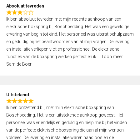
o
Absoluut tevreden
f
R
5
Ik ben absoluut tevreden met mijn recente aankoop van een
a
elektrische boxspring bij Boschbedding. Het was een geweldige
t
ervaring van begin tot eind. Het personeel was uiterst behulpzaam
e
en geduldig bij het beantwoorden van al mijn vragen. De levering
d
en installatie verliepen vlot en professioneel. De elektrische
3
functies van de boxspring werken perfect en ik
Toon meer
,
Sam de Boer
0
o
u
t
Uitstekend
o
R
f
Ik ben ontzettend blij met mijn elektrische boxspring van
a
5
Boschbedding. Het is een uitstekende aankoop geweest. Het
t
personeel was vriendelijk en geduldig en hielp me bij het vinden
e
van de perfecte elektrische boxspring die aan al mijn wensen
d
voldeed. De levering en installatie waren naadloos en de