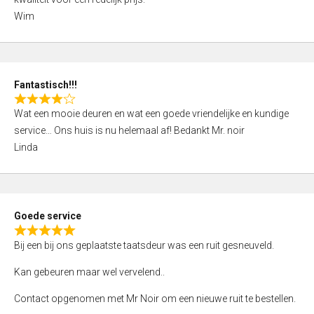
d
Wim
4
,
0
o
Fantastisch!!!
u
R
t
Wat een mooie deuren en wat een goede vriendelijke en kundige
a
o
service… Ons huis is nu helemaal af! Bedankt Mr. noir
t
f
Linda
e
5
d
4
,
Goede service
0
R
o
Bij een bij ons geplaatste taatsdeur was een ruit gesneuveld.
a
u
t
Kan gebeuren maar wel vervelend..
t
e
o
Contact opgenomen met Mr Noir om een nieuwe ruit te bestellen.
d
f