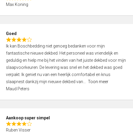
R
f
Max Koning
a
5
t
e
d
Goed
4
R
,
Ik kan Boschbedding niet genoeg bedanken voor mijn
a
0
fantastische nieuwe dekbed. Het personeel was vriendelijk en
t
o
geduldig en hielp me bij het vinden van het juiste dekbed voor mijn
e
u
slaapvoorkeuren. De levering was snel en het dekbed was goed
d
t
verpakt. Ik geniet nu van een heerlijk comfortabel en knus
4
o
slaapnest dankzij mijn nieuwe dekbed van
Toon meer
,
f
Maud Peters
0
5
o
u
t
Aankoop super simpel
o
R
f
Ruben Visser