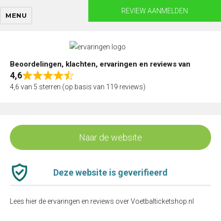
Skip
REVIEW AANMELDEN
MENU
to
content
Beoordelingen, klachten, ervaringen en reviews van
4,6
Rated
4,6 van 5 sterren (op basis van 119 reviews)
4,6
out
of
5
Naar de website
Deze website is geverifieerd
Lees hier de ervaringen en reviews over Voetbalticketshop.nl