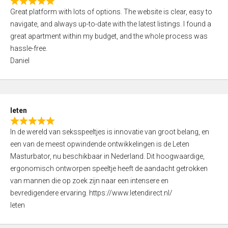
R
t
Great platform with lots of options. The website is clear, easy to
a
o
navigate, and always up-to-date with the latest listings. I found a
t
f
great apartment within my budget, and the whole process was
e
5
hassle-free.
d
Daniel
5
,
0
o
leten
u
R
t
In de wereld van seksspeeltjes is innovatie van groot belang, en
a
o
een van de meest opwindende ontwikkelingen is de Leten
t
f
Masturbator, nu beschikbaar in Nederland. Dit hoogwaardige,
e
5
ergonomisch ontworpen speeltje heeft de aandacht getrokken
d
van mannen die op zoek zijn naar een intensere en
5
bevredigendere ervaring. https://www.letendirect.nl/
,
leten
0
o