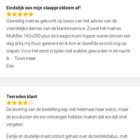
5
Eindelijk van mijn slaapprobleem af!
R
Geweldig matras gekocht op basis van het advies van de
a
vriendelijke dames van de klantenservice. Zowel het matras
t
Multiflex 160×200 plus de traagschuim topper waren binnen een
e
dag al bij mij thuis geleverd en ik kon er dezelfde avond nog op
d
slapen. Voor het eerst in tijden niet wakker geworden in de nacht.
5
Ik
Toon meer
,
Eda
0
o
u
t
Tevreden klant
o
R
f
De levering van de bestelling liep niet helemaal naar wens, maar
a
5
de producten die we ontvangen hebben maken dat we dat snel
t
vergeten.
e
d
Eerlijk en duidelijk mailcontact gehad over de bestelstatus, met