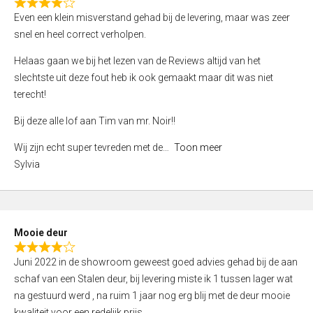
f
R
Even een klein misverstand gehad bij de levering, maar was zeer
5
a
snel en heel correct verholpen.
t
e
Helaas gaan we bij het lezen van de Reviews altijd van het
d
slechtste uit deze fout heb ik ook gemaakt maar dit was niet
4
terecht!
,
Bij deze alle lof aan Tim van mr. Noir!!
0
o
Wij zijn echt super tevreden met de
Toon meer
u
Sylvia
t
o
f
5
Mooie deur
R
Juni 2022 in de showroom geweest goed advies gehad bij de aan
a
schaf van een Stalen deur, bij levering miste ik 1 tussen lager wat
t
na gestuurd werd , na ruim 1 jaar nog erg blij met de deur mooie
e
kwaliteit voor een redelijk prijs.