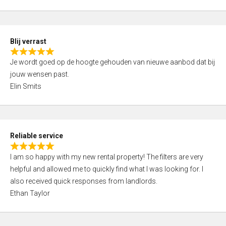
t
e
o
d
f
5
5
Blij verrast
,
R
0
Je wordt goed op de hoogte gehouden van nieuwe aanbod dat bij
a
o
jouw wensen past.
t
u
Elin Smits
e
t
d
o
5
f
,
5
Reliable service
0
R
o
I am so happy with my new rental property! The filters are very
a
u
helpful and allowed me to quickly find what I was looking for. I
t
t
also received quick responses from landlords.
e
o
Ethan Taylor
d
f
5
5
,