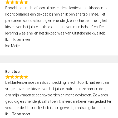
R
f
Boschbedding heeft een uitstekende selectie van dekbedden. Ik
a
5
kocht onlangs een dekbed bij hen en ik ben er erg blij mee. Het
t
personeel was deskundig en vriendelijk en ze hielpen me bij het
e
kiezen van het juiste dekbed op basis van mijn behoeften. De
d
levering was snel en het dekbed was van uitstekende kwaliteit.
5
Ik
Toon meer
,
Isa Meijer
0
o
u
t
Echt top
o
R
f
De klantenservice van Boschbedding is echt top. Ik had een paar
a
5
vragen over het kiezen van het juiste matras en ze namen de tijd
t
om mijn vragen te beantwoorden en me te adviseren. Ze waren
e
geduldig en vriendelijk zelfs toen ik meerdere keren van gedachten
d
veranderde. Uiteindelijk heb ik een geweldig matras gekocht en
5
ik
Toon meer
,