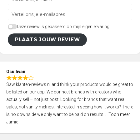
Deze review is gebaseerd op mijn eigen ervaring.
PLAATS JOUW REVIEW
Osullivan
R
Saw klanten-reviews.nl and think your products would be great to
a
be listed on our app. We connect brands with creators who
t
actually sell – not just post. Looking for brands that want real
e
sales, not vanity metrics. Interested in seeing how it works? There
d
is no downside we only want to be paid on results
Toon meer
4
Jamie
,
0