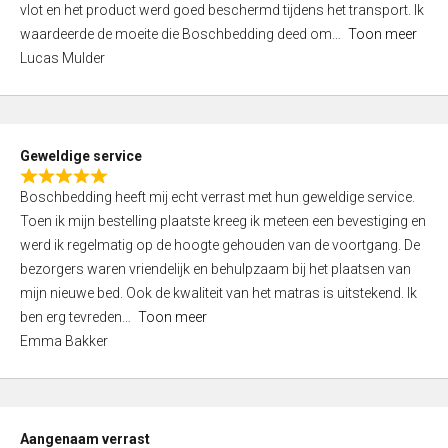
vlot en het product werd goed beschermd tijdens het transport. Ik
5
waardeerde de moeite die Boschbedding deed om
Toon meer
,
Lucas Mulder
0
o
u
t
Geweldige service
o
R
f
Boschbedding heeft mij echt verrast met hun geweldige service.
a
5
Toen ik mijn bestelling plaatste kreeg ik meteen een bevestiging en
t
werd ik regelmatig op de hoogte gehouden van de voortgang. De
e
bezorgers waren vriendelijk en behulpzaam bij het plaatsen van
d
mijn nieuwe bed. Ook de kwaliteit van het matras is uitstekend. Ik
5
ben erg tevreden
Toon meer
,
Emma Bakker
0
o
u
t
Aangenaam verrast