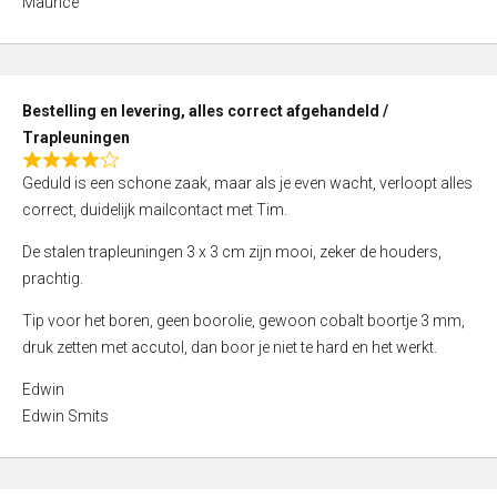
Maurice
5
,
0
o
Bestelling en levering, alles correct afgehandeld /
u
Trapleuningen
t
R
o
Geduld is een schone zaak, maar als je even wacht, verloopt alles
a
f
correct, duidelijk mailcontact met Tim.
t
5
e
De stalen trapleuningen 3 x 3 cm zijn mooi, zeker de houders,
d
prachtig.
4
Tip voor het boren, geen boorolie, gewoon cobalt boortje 3 mm,
,
druk zetten met accutol, dan boor je niet te hard en het werkt.
0
o
Edwin
u
Edwin Smits
t
o
f