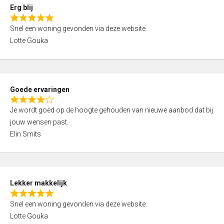
0
Erg blij
o
R
u
Snel een woning gevonden via deze website.
a
t
Lotte Gouka
t
o
e
f
d
5
5
Goede ervaringen
,
R
0
Je wordt goed op de hoogte gehouden van nieuwe aanbod dat bij
a
o
jouw wensen past.
t
u
Elin Smits
e
t
d
o
4
f
,
5
Lekker makkelijk
0
R
o
Snel een woning gevonden via deze website.
a
u
Lotte Gouka
t