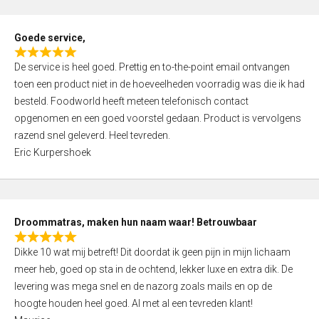
u
t
Goede service,
o
R
f
De service is heel goed. Prettig en to-the-point email ontvangen
a
5
toen een product niet in de hoeveelheden voorradig was die ik had
t
besteld. Foodworld heeft meteen telefonisch contact
e
opgenomen en een goed voorstel gedaan. Product is vervolgens
d
razend snel geleverd. Heel tevreden.
5
Eric Kurpershoek
,
0
o
u
Droommatras, maken hun naam waar! Betrouwbaar
t
R
o
Dikke 10 wat mij betreft! Dit doordat ik geen pijn in mijn lichaam
a
f
meer heb, goed op sta in de ochtend, lekker luxe en extra dik. De
t
5
levering was mega snel en de nazorg zoals mails en op de
e
hoogte houden heel goed. Al met al een tevreden klant!
d