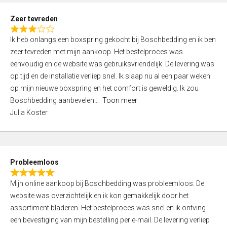
u
t
Zeer tevreden
o
R
f
Ik heb onlangs een boxspring gekocht bij Boschbedding en ik ben
a
5
zeer tevreden met mijn aankoop. Het bestelproces was
t
eenvoudig en de website was gebruiksvriendelijk. De levering was
e
op tijd en de installatie verliep snel. Ik slaap nu al een paar weken
d
op mijn nieuwe boxspring en het comfort is geweldig. Ik zou
3
Boschbedding aanbevelen
Toon meer
,
Julia Koster
0
o
u
t
Probleemloos
o
R
f
Mijn online aankoop bij Boschbedding was probleemloos. De
a
5
website was overzichtelijk en ik kon gemakkelijk door het
t
assortiment bladeren. Het bestelproces was snel en ik ontving
e
een bevestiging van mijn bestelling per e-mail. De levering verliep
d