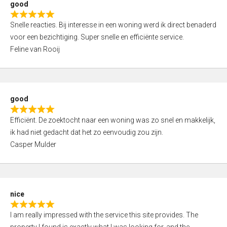
good
o
R
u
Snelle reacties. Bij interesse in een woning werd ik direct benaderd
a
t
voor een bezichtiging. Super snelle en efficiënte service.
t
o
Feline van Rooij
e
f
d
5
5
,
good
0
R
o
Efficiënt. De zoektocht naar een woning was zo snel en makkelijk,
a
u
ik had niet gedacht dat het zo eenvoudig zou zijn.
t
t
Casper Mulder
e
o
d
f
5
5
,
nice
0
R
o
I am really impressed with the service this site provides. The
a
u