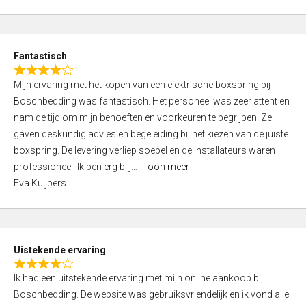
5
t
e
d
Fantastisch
5
R
,
Mijn ervaring met het kopen van een elektrische boxspring bij
a
0
Boschbedding was fantastisch. Het personeel was zeer attent en
t
o
nam de tijd om mijn behoeften en voorkeuren te begrijpen. Ze
e
u
gaven deskundig advies en begeleiding bij het kiezen van de juiste
d
t
boxspring. De levering verliep soepel en de installateurs waren
4
o
professioneel. Ik ben erg blij
Toon meer
,
f
Eva Kuijpers
0
5
o
u
t
Uistekende ervaring
o
R
f
Ik had een uitstekende ervaring met mijn online aankoop bij
a
5
Boschbedding. De website was gebruiksvriendelijk en ik vond alle
t