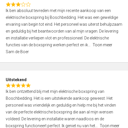
f
R
5
Ik ben absoluut tevreden met mijn recente aankoop van een
a
elektrische boxspring bij Boschbedding. Het was een geweldige
t
ervaring van begin tot eind. Het personeel was uiterst behulpzaam
e
en geduldig bij het beantwoorden van al mijn vragen. De levering
d
en installatie verliepen vlot en professioneel. De elektrische
3
functies van de boxspring werken perfect en ik
Toon meer
,
Sam de Boer
0
o
u
t
Uitstekend
o
R
f
Ik ben ontzettend blij met mijn elektrische boxspring van
a
5
Boschbedding. Het is een uitstekende aankoop geweest. Het
t
personeel was vriendelijk en geduldig en hielp me bij het vinden
e
van de perfecte elektrische boxspring die aan al mijn wensen
d
voldeed. De levering en installatie waren naadloos en de
5
boxspring functioneert perfect. Ik geniet nu van het
Toon meer