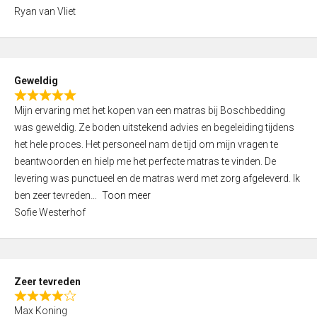
,
Ryan van Vliet
0
o
u
t
Geweldig
o
R
f
Mijn ervaring met het kopen van een matras bij Boschbedding
a
5
was geweldig. Ze boden uitstekend advies en begeleiding tijdens
t
het hele proces. Het personeel nam de tijd om mijn vragen te
e
beantwoorden en hielp me het perfecte matras te vinden. De
d
levering was punctueel en de matras werd met zorg afgeleverd. Ik
5
ben zeer tevreden
Toon meer
,
Sofie Westerhof
0
o
u
t
Zeer tevreden
o
R
f
Max Koning