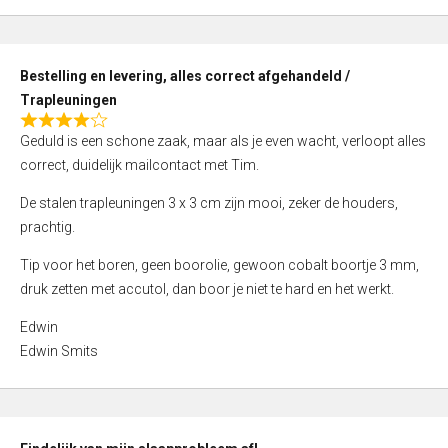
,
0
o
Bestelling en levering, alles correct afgehandeld /
u
Trapleuningen
t
R
o
Geduld is een schone zaak, maar als je even wacht, verloopt alles
a
f
correct, duidelijk mailcontact met Tim.
t
5
e
De stalen trapleuningen 3 x 3 cm zijn mooi, zeker de houders,
d
prachtig.
4
Tip voor het boren, geen boorolie, gewoon cobalt boortje 3 mm,
,
druk zetten met accutol, dan boor je niet te hard en het werkt.
0
o
Edwin
u
Edwin Smits
t
o
f
5