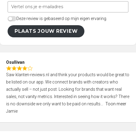
Deze review is gebaseerd op mijn eigen ervaring.
PLAATS JOUW REVIEW
Osullivan
R
Saw klanten-reviews.nl and think your products would be great to
a
be listed on our app. We connect brands with creators who
t
actually sell – not just post. Looking for brands that want real
e
sales, not vanity metrics. Interested in seeing how it works? There
d
is no downside we only want to be paid on results
Toon meer
4
Jamie
,
0
o