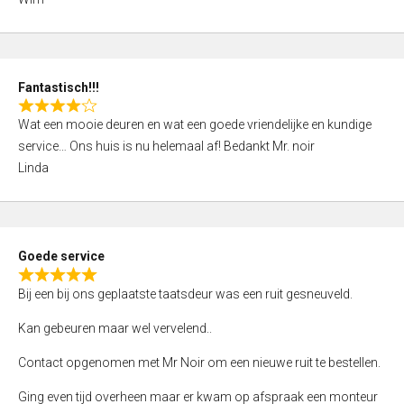
4
,
0
o
Fantastisch!!!
u
R
t
Wat een mooie deuren en wat een goede vriendelijke en kundige
a
o
service… Ons huis is nu helemaal af! Bedankt Mr. noir
t
f
Linda
e
5
d
4
,
Goede service
0
R
o
Bij een bij ons geplaatste taatsdeur was een ruit gesneuveld.
a
u
t
Kan gebeuren maar wel vervelend..
t
e
o
Contact opgenomen met Mr Noir om een nieuwe ruit te bestellen.
d
f
5
Ging even tijd overheen maar er kwam op afspraak een monteur
5