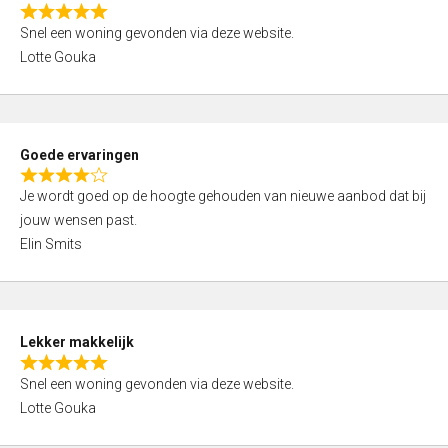
o
R
u
Snel een woning gevonden via deze website.
a
t
Lotte Gouka
t
o
e
f
d
5
5
Goede ervaringen
,
R
0
Je wordt goed op de hoogte gehouden van nieuwe aanbod dat bij
a
o
jouw wensen past.
t
u
Elin Smits
e
t
d
o
4
f
,
5
Lekker makkelijk
0
R
o
Snel een woning gevonden via deze website.
a
u
Lotte Gouka
t
t
e