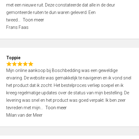
,
met een nieuwe ruit. Deze constateerde dat alle in de deur
0
gemonteerde ruiten te dun waren geleverd. Een
o
tweed
Toon meer
u
Frans Faas
t
o
f
5
Toppie
R
Mijn online aankoop bij Boschbedding was een geweldige
a
ervaring. De website was gemakkelijk te navigeren en ik vond snel
t
het product dat ik zocht. Het bestelproces verliep soepel en ik
e
kreeg regelmatige updates over de status van mijn bestelling. De
d
levering was snel en het product was goed verpakt. Ik ben zeer
5
tevreden met mijn
Toon meer
,
Milan van der Meer
0
o
u