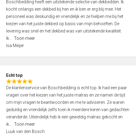
Boschbedding heeft een uitstekende selectie van dekbedden. Ik
a
5
kocht onlangs een dekbed bij hen en ik ben er erg blij mee. Het
t
personeel was deskundig en vriendelijk en ze hielpen me bij het
e
kiezen van het juiste dekbed op basis van mijn behoeften. De
d
levering was snel en het dekbed was van uitstekende kwaliteit.
5
Ik
Toon meer
,
Isa Meijer
0
o
u
t
Echt top
o
R
f
De klantenservice van Boschbedding is echt top. Ik had een paar
a
5
vragen over het kiezen van het juiste matras en ze namen de tijd
t
om mijn vragen te beantwoorden en me te adviseren. Ze waren
e
geduldig en vriendelijk zelfs toen ik meerdere keren van gedachten
d
veranderde. Uiteindelijk heb ik een geweldig matras gekocht en
5
ik
Toon meer
,
Luuk van den Bosch
0