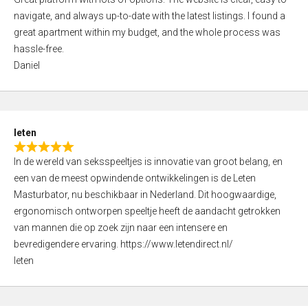
a
o
navigate, and always up-to-date with the latest listings. I found a
t
f
great apartment within my budget, and the whole process was
e
5
hassle-free.
d
Daniel
5
,
0
o
leten
u
R
t
In de wereld van seksspeeltjes is innovatie van groot belang, en
a
o
een van de meest opwindende ontwikkelingen is de Leten
t
f
Masturbator, nu beschikbaar in Nederland. Dit hoogwaardige,
e
5
ergonomisch ontworpen speeltje heeft de aandacht getrokken
d
van mannen die op zoek zijn naar een intensere en
5
bevredigendere ervaring. https://www.letendirect.nl/
,
leten
0
o
u