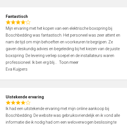
e
d
Fantastisch
5
R
,
Mijn ervaring met het kopen van een elektrische boxspring bij
a
0
Boschbedding was fantastisch. Het personeel was zeer attent en
t
o
nam de tijd om mijn behoeften en voorkeuren te begrijpen. Ze
e
u
gaven deskundig advies en begeleiding bij het kiezen van de juiste
d
t
boxspring. De levering verliep soepel en de installateurs waren
4
o
professioneel. Ik ben erg blij
Toon meer
,
f
Eva Kuijpers
0
5
o
u
t
Uistekende ervaring
o
R
f
Ik had een uitstekende ervaring met mijn online aankoop bij
a
5
Boschbedding. De website was gebruiksvriendelijk en ik vond alle
t
informatie die ik nodig had om een weloverwogen beslissing te
e