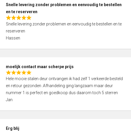
u
Snelle levering zonder problemen en eenvoudig te bestellen
t
en te reserveren
o
R
f
Snelle levering zonder problemen en eenvoudig te bestellen en te
a
5
reserveren
t
Hassen
e
d
5
,
moelijk contact maar scherpe prijs
0
R
o
Hele mooie stalen deur ontvangen ik had zelf 1 verkeerde besteld
a
u
en retour gezonden .Afhandeling ging langzaam maar deur
t
t
nummer 1 is perfect en goedkoop dus daarom toch 5 sterren
e
o
Jan
d
f
5
5
,
0
Erg blij