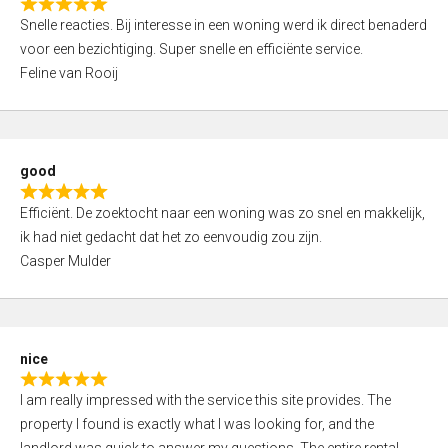
R
u
Snelle reacties. Bij interesse in een woning werd ik direct benaderd
a
t
voor een bezichtiging. Super snelle en efficiënte service.
t
o
Feline van Rooij
e
f
d
5
5
,
good
0
R
o
Efficiënt. De zoektocht naar een woning was zo snel en makkelijk,
a
u
ik had niet gedacht dat het zo eenvoudig zou zijn.
t
t
Casper Mulder
e
o
d
f
5
5
,
nice
0
R
o
I am really impressed with the service this site provides. The
a
u
property I found is exactly what I was looking for, and the
t
t