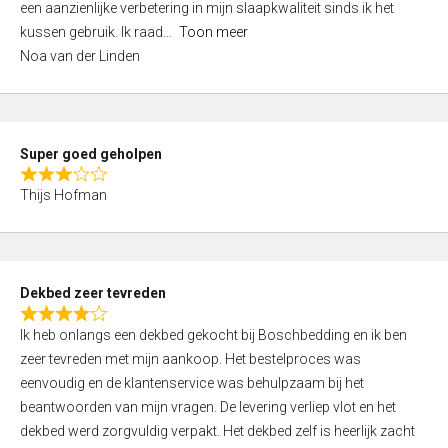
een aanzienlijke verbetering in mijn slaapkwaliteit sinds ik het
4
kussen gebruik. Ik raad
Toon meer
,
Noa van der Linden
0
o
u
t
Super goed geholpen
o
R
f
Thijs Hofman
a
5
t
e
d
Dekbed zeer tevreden
3
R
,
Ik heb onlangs een dekbed gekocht bij Boschbedding en ik ben
a
0
zeer tevreden met mijn aankoop. Het bestelproces was
t
o
eenvoudig en de klantenservice was behulpzaam bij het
e
u
beantwoorden van mijn vragen. De levering verliep vlot en het
d
t
dekbed werd zorgvuldig verpakt. Het dekbed zelf is heerlijk zacht
4