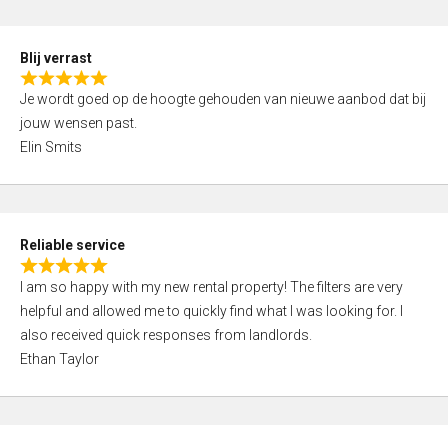
o
d
f
5
5
Blij verrast
,
R
0
Je wordt goed op de hoogte gehouden van nieuwe aanbod dat bij
a
o
jouw wensen past.
t
u
Elin Smits
e
t
d
o
5
f
,
5
Reliable service
0
R
o
I am so happy with my new rental property! The filters are very
a
u
helpful and allowed me to quickly find what I was looking for. I
t
t
also received quick responses from landlords.
e
o
Ethan Taylor
d
f
5
5
,
0