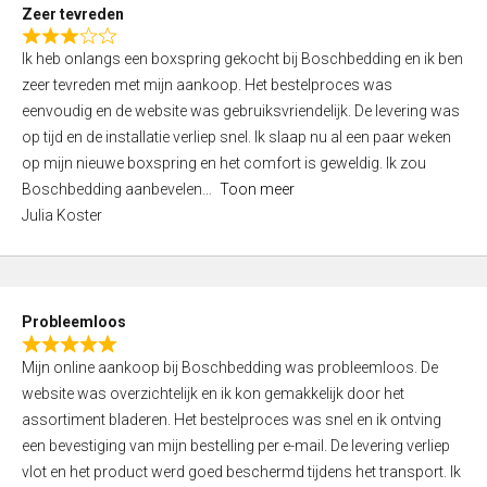
t
Zeer tevreden
o
R
f
Ik heb onlangs een boxspring gekocht bij Boschbedding en ik ben
a
5
zeer tevreden met mijn aankoop. Het bestelproces was
t
eenvoudig en de website was gebruiksvriendelijk. De levering was
e
op tijd en de installatie verliep snel. Ik slaap nu al een paar weken
d
op mijn nieuwe boxspring en het comfort is geweldig. Ik zou
3
Boschbedding aanbevelen
Toon meer
,
Julia Koster
0
o
u
t
Probleemloos
o
R
f
Mijn online aankoop bij Boschbedding was probleemloos. De
a
5
website was overzichtelijk en ik kon gemakkelijk door het
t
assortiment bladeren. Het bestelproces was snel en ik ontving
e
een bevestiging van mijn bestelling per e-mail. De levering verliep
d
vlot en het product werd goed beschermd tijdens het transport. Ik
5