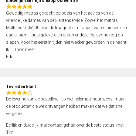
Eindelijk van mijn slaapprobleem af!
R
Geweldig matras gekocht op basis van het advies van de
a
vriendelijke dames van de klantenservice. Zowel het matras
t
Multiflex 160×200 plus de traagschuim topper waren binnen een
e
dag al bij mij thuis geleverd en ik kon er dezelfde avond nog op
d
slapen. Voor het eerst in tijden niet wakker geworden in de nacht.
5
Ik
Toon meer
,
Eda
0
o
u
t
Tevreden klant
o
R
f
De levering van de bestelling liep niet helemaal naar wens, maar
a
5
de producten die we ontvangen hebben maken dat we dat snel
t
vergeten.
e
d
Eerlijk en duidelijk mailcontact gehad over de bestelstatus, met
4
Tim!