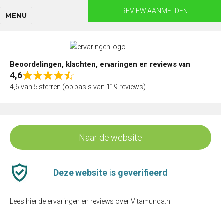
Skip
REVIEW AANMELDEN
MENU
to
content
Beoordelingen, klachten, ervaringen en reviews van
4,6
Rated
4,6 van 5 sterren (op basis van 119 reviews)
4,6
out
of
5
Naar de website
Deze website is geverifieerd
Lees hier de ervaringen en reviews over Vitamunda.nl