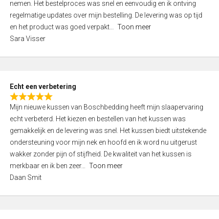
nemen. Het bestelproces was snel en eenvoudig en ik ontving
d
regelmatige updates over mijn bestelling. De levering was op tijd
4
en het product was goed verpakt
Toon meer
,
Sara Visser
0
o
u
t
Echt een verbetering
o
R
f
Mijn nieuwe kussen van Boschbedding heeft mijn slaapervaring
a
5
echt verbeterd. Het kiezen en bestellen van het kussen was
t
gemakkelijk en de levering was snel. Het kussen biedt uitstekende
e
ondersteuning voor mijn nek en hoofd en ik word nu uitgerust
d
wakker zonder pijn of stijfheid. De kwaliteit van het kussen is
5
merkbaar en ik ben zeer
Toon meer
,
Daan Smit
0
o
u