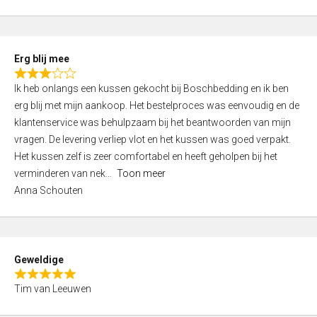
o
u
t
Erg blij mee
o
R
f
Ik heb onlangs een kussen gekocht bij Boschbedding en ik ben
a
5
erg blij met mijn aankoop. Het bestelproces was eenvoudig en de
t
klantenservice was behulpzaam bij het beantwoorden van mijn
e
vragen. De levering verliep vlot en het kussen was goed verpakt.
d
Het kussen zelf is zeer comfortabel en heeft geholpen bij het
3
verminderen van nek
Toon meer
,
Anna Schouten
0
o
u
t
Geweldige
o
R
f
Tim van Leeuwen
a
5
t