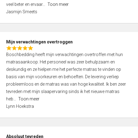
5
o
veel beter en ervaar
Toon meer
,
f
Jasmijn Smeets
0
5
o
u
t
Mijn verwachtingen overtroggen
o
R
f
Boschbedding heeft mijn verwachtingen overtroffen met hun
a
5
matrasaankoop. Het personeel was zeer behulpzaam en
t
deskundig en ze hielpen me het perfecte matras te vinden op
e
basis van mijn voorkeuren en behoeften. De levering verliep
d
probleemloos en de matras was van hoge kwaliteit. Ik ben zeer
5
tevreden met mijn slaapervaring sinds ik het nieuwe matras
,
heb
Toon meer
0
Lynn Hoekstra
o
u
t
o
Absoluut tevreden