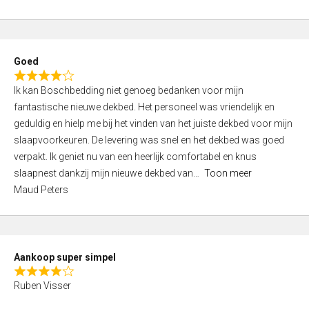
a
5
t
e
d
Goed
4
R
,
Ik kan Boschbedding niet genoeg bedanken voor mijn
a
0
fantastische nieuwe dekbed. Het personeel was vriendelijk en
t
o
geduldig en hielp me bij het vinden van het juiste dekbed voor mijn
e
u
slaapvoorkeuren. De levering was snel en het dekbed was goed
d
t
verpakt. Ik geniet nu van een heerlijk comfortabel en knus
4
o
slaapnest dankzij mijn nieuwe dekbed van
Toon meer
,
f
Maud Peters
0
5
o
u
t
Aankoop super simpel
o
R
f
Ruben Visser
a
5