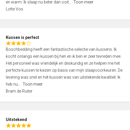
o
en warm. Ik slaap nu beter dan ooit
Toon meer
,
f
Lotte Vos
0
5
o
u
t
Kussen is perfect
o
R
f
Boschbedding heeft een fantastische selectie van kussens. Ik
a
5
kocht onlangs een kussen bij hen en ik ben er zeer tevreden mee.
t
Het personeel was vriendelijk en deskundig en ze hielpen me het
e
perfecte kussen te kiezen op basis van mijn slaapvoorkeuren. De
d
levering was snel en het kussen was van uitstekende kwaliteit. Ik
4
heb nu
Toon meer
,
Bram de Ruiter
0
o
u
t
Uitstekend
o
R
f