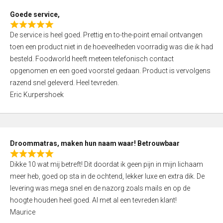
t
Goede service,
o
R
f
De service is heel goed. Prettig en to-the-point email ontvangen
a
5
toen een product niet in de hoeveelheden voorradig was die ik had
t
besteld. Foodworld heeft meteen telefonisch contact
e
opgenomen en een goed voorstel gedaan. Product is vervolgens
d
razend snel geleverd. Heel tevreden.
5
Eric Kurpershoek
,
0
o
u
Droommatras, maken hun naam waar! Betrouwbaar
t
R
o
Dikke 10 wat mij betreft! Dit doordat ik geen pijn in mijn lichaam
a
f
meer heb, goed op sta in de ochtend, lekker luxe en extra dik. De
t
5
levering was mega snel en de nazorg zoals mails en op de
e
hoogte houden heel goed. Al met al een tevreden klant!
d
Maurice
5