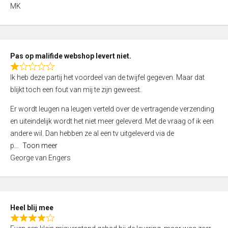
,
MK
0
o
u
t
Pas op malifide webshop levert niet.
o
R
Ik heb deze partij het voordeel van de twijfel gegeven. Maar dat
f
a
blijkt toch een fout van mij te zijn geweest.
5
t
e
Er wordt leugen na leugen verteld over de vertragende verzending
d
en uiteindelijk wordt het niet meer geleverd. Met de vraag of ik een
1
andere wil. Dan hebben ze al een tv uitgeleverd via de
,
p
Toon meer
0
George van Engers
o
u
t
o
Heel blij mee
f
R