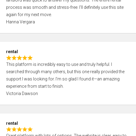
landlord was quick to answer my questions. The entire rental
e
o
process was smooth and stress-free. I’ll definitely use this site
d
f
again for my next move.
5
5
Hanna Vergara
,
0
o
u
rental
t
R
o
This platform is incredibly easy to use and truly helpful. I
a
f
searched through many others, but this one really provided the
t
5
support I was looking for. I’m so glad I found it—an amazing
e
experience from start to finish.
d
Victoria Dawson
5
,
0
o
rental
u
R
t
Great platform with lots of options. The website is clear, easy to