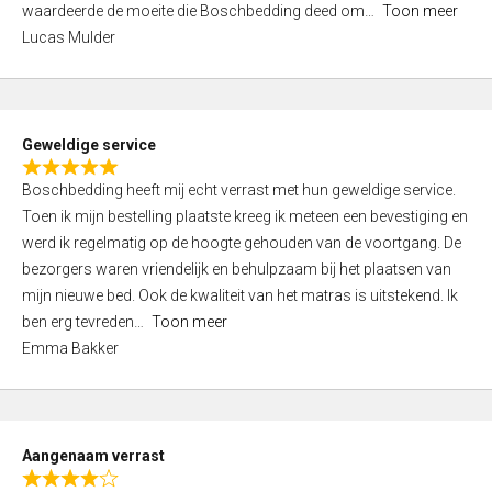
waardeerde de moeite die Boschbedding deed om
Toon meer
,
Lucas Mulder
0
o
u
t
Geweldige service
o
R
f
Boschbedding heeft mij echt verrast met hun geweldige service.
a
5
Toen ik mijn bestelling plaatste kreeg ik meteen een bevestiging en
t
werd ik regelmatig op de hoogte gehouden van de voortgang. De
e
bezorgers waren vriendelijk en behulpzaam bij het plaatsen van
d
mijn nieuwe bed. Ook de kwaliteit van het matras is uitstekend. Ik
5
ben erg tevreden
Toon meer
,
Emma Bakker
0
o
u
t
Aangenaam verrast
o
R