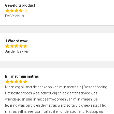
t
Geweldig product
o
R
f
Evi Veldhuis
a
5
t
e
d
1 Woord wow
4
R
,
Jayden Bakker
a
0
t
o
e
u
d
t
Blij met mijn matras
5
o
R
,
f
Ik ben erg blij met de aankoop van mijn matras bij Boschbedding.
a
0
5
Het bestelproces was eenvoudig en de klantenservice was
t
o
vriendelijk en snel in het beantwoorden van mijn vragen. De
e
u
levering was op tijd en de matras werd zorgvuldig geplaatst. Het
d
t
matras zelf is zeer comfortabel en ondersteunend. Ik slaap nu