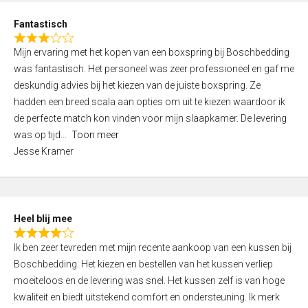
u
d
t
Fantastisch
4
o
R
,
f
Mijn ervaring met het kopen van een boxspring bij Boschbedding
a
0
5
was fantastisch. Het personeel was zeer professioneel en gaf me
t
o
deskundig advies bij het kiezen van de juiste boxspring. Ze
e
u
hadden een breed scala aan opties om uit te kiezen waardoor ik
d
t
de perfecte match kon vinden voor mijn slaapkamer. De levering
3
o
was op tijd
Toon meer
,
f
Jesse Kramer
0
5
o
u
t
Heel blij mee
o
R
f
Ik ben zeer tevreden met mijn recente aankoop van een kussen bij
a
5
Boschbedding. Het kiezen en bestellen van het kussen verliep
t
moeiteloos en de levering was snel. Het kussen zelf is van hoge
e
kwaliteit en biedt uitstekend comfort en ondersteuning. Ik merk
d