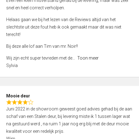
Even een klein misverstand gehad bij de levering, maar was zeer
5
a
snel en heel correct verholpen.
t
e
Helaas gaan we bij het lezen van de Reviews altijd van het
d
slechtste uit deze fout heb ik ook gemaakt maar dit was niet
4
terecht!
,
Bij deze alle lof aan Tim van mr. Noir!!
0
o
Wij zijn echt super tevreden met de
Toon meer
u
Sylvia
t
o
f
5
Mooie deur
R
Juni 2022 in de showroom geweest goed advies gehad bij de aan
a
schaf van een Stalen deur, bij levering miste ik 1 tussen lager wat
t
na gestuurd werd , na ruim 1 jaar nog erg blij met de deur mooie
e
kwaliteit voor een redelijk prijs.
d
Wim