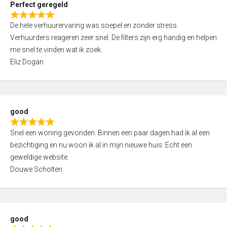
Perfect geregeld
o
R
u
De hele verhuurervaring was soepel en zonder stress.
a
t
Verhuurders reageren zeer snel. De filters zijn erg handig en helpen
t
o
me snel te vinden wat ik zoek.
e
f
Eliz Dogan
d
5
5
,
0
good
o
R
u
Snel een woning gevonden. Binnen een paar dagen had ik al een
a
t
bezichtiging en nu woon ik al in mijn nieuwe huis. Echt een
t
o
geweldige website.
e
f
Douwe Scholten
d
5
5
,
0
good
o