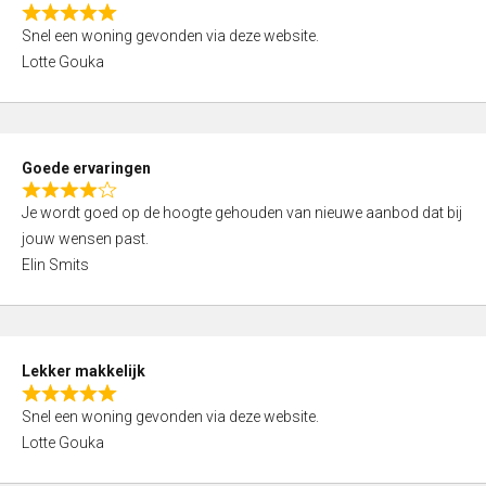
o
R
u
Snel een woning gevonden via deze website.
a
t
Lotte Gouka
t
o
e
f
d
5
5
Goede ervaringen
,
R
0
Je wordt goed op de hoogte gehouden van nieuwe aanbod dat bij
a
o
jouw wensen past.
t
u
Elin Smits
e
t
d
o
4
f
,
5
Lekker makkelijk
0
R
o
Snel een woning gevonden via deze website.
a
u
Lotte Gouka
t
t
e