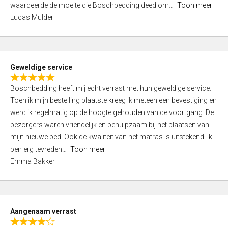
waardeerde de moeite die Boschbedding deed om
Toon meer
,
Lucas Mulder
0
o
u
t
Geweldige service
o
R
f
Boschbedding heeft mij echt verrast met hun geweldige service.
a
5
Toen ik mijn bestelling plaatste kreeg ik meteen een bevestiging en
t
werd ik regelmatig op de hoogte gehouden van de voortgang. De
e
bezorgers waren vriendelijk en behulpzaam bij het plaatsen van
d
mijn nieuwe bed. Ook de kwaliteit van het matras is uitstekend. Ik
5
ben erg tevreden
Toon meer
,
Emma Bakker
0
o
u
t
Aangenaam verrast
o
R