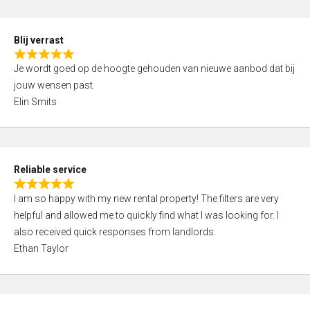
o
d
f
5
5
Blij verrast
,
R
0
Je wordt goed op de hoogte gehouden van nieuwe aanbod dat bij
a
o
jouw wensen past.
t
u
Elin Smits
e
t
d
o
5
f
,
5
Reliable service
0
R
o
I am so happy with my new rental property! The filters are very
a
u
helpful and allowed me to quickly find what I was looking for. I
t
t
also received quick responses from landlords.
e
o
Ethan Taylor
d
f
5
5
,
0