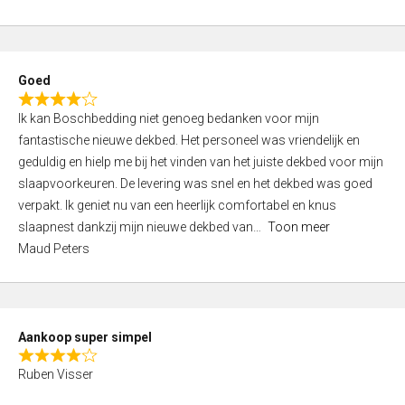
a
5
t
e
d
Goed
4
R
,
Ik kan Boschbedding niet genoeg bedanken voor mijn
a
0
fantastische nieuwe dekbed. Het personeel was vriendelijk en
t
o
geduldig en hielp me bij het vinden van het juiste dekbed voor mijn
e
u
slaapvoorkeuren. De levering was snel en het dekbed was goed
d
t
verpakt. Ik geniet nu van een heerlijk comfortabel en knus
4
o
slaapnest dankzij mijn nieuwe dekbed van
Toon meer
,
f
Maud Peters
0
5
o
u
t
Aankoop super simpel
o
R
f
Ruben Visser
a
5