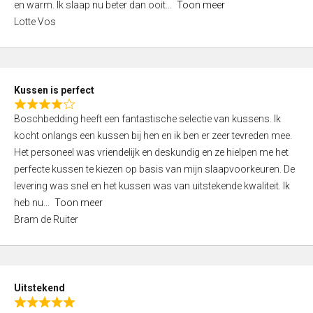
o
en warm. Ik slaap nu beter dan ooit
Toon meer
,
f
Lotte Vos
0
5
o
u
t
Kussen is perfect
o
R
f
Boschbedding heeft een fantastische selectie van kussens. Ik
a
5
kocht onlangs een kussen bij hen en ik ben er zeer tevreden mee.
t
Het personeel was vriendelijk en deskundig en ze hielpen me het
e
perfecte kussen te kiezen op basis van mijn slaapvoorkeuren. De
d
levering was snel en het kussen was van uitstekende kwaliteit. Ik
4
heb nu
Toon meer
,
Bram de Ruiter
0
o
u
t
Uitstekend
o
R
f