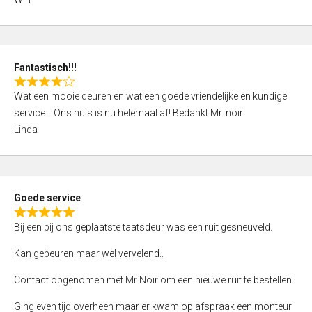
4
,
0
o
Fantastisch!!!
u
R
t
Wat een mooie deuren en wat een goede vriendelijke en kundige
a
o
service… Ons huis is nu helemaal af! Bedankt Mr. noir
t
f
Linda
e
5
d
4
,
Goede service
0
R
o
Bij een bij ons geplaatste taatsdeur was een ruit gesneuveld.
a
u
t
Kan gebeuren maar wel vervelend..
t
e
o
Contact opgenomen met Mr Noir om een nieuwe ruit te bestellen.
d
f
5
Ging even tijd overheen maar er kwam op afspraak een monteur
5