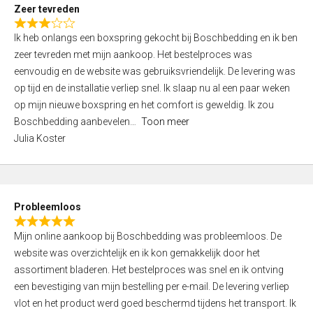
t
Zeer tevreden
o
R
f
Ik heb onlangs een boxspring gekocht bij Boschbedding en ik ben
a
5
zeer tevreden met mijn aankoop. Het bestelproces was
t
eenvoudig en de website was gebruiksvriendelijk. De levering was
e
op tijd en de installatie verliep snel. Ik slaap nu al een paar weken
d
op mijn nieuwe boxspring en het comfort is geweldig. Ik zou
3
Boschbedding aanbevelen
Toon meer
,
Julia Koster
0
o
u
t
Probleemloos
o
R
f
Mijn online aankoop bij Boschbedding was probleemloos. De
a
5
website was overzichtelijk en ik kon gemakkelijk door het
t
assortiment bladeren. Het bestelproces was snel en ik ontving
e
een bevestiging van mijn bestelling per e-mail. De levering verliep
d
vlot en het product werd goed beschermd tijdens het transport. Ik
5