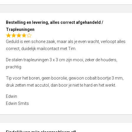
,
0
o
Bestelling en levering, alles correct afgehandeld /
u
Trapleuningen
t
R
o
Geduld is een schone zaak, maar als je even wacht, verloopt alles
a
f
correct, duidelijk mailcontact met Tim.
t
5
e
De stalen trapleuningen 3 x 3 cm zijn mooi, zeker de houders,
d
prachtig.
4
Tip voor het boren, geen boorolie, gewoon cobalt boortje 3 mm,
,
druk zetten met accutol, dan boor je niet te hard en het werkt.
0
o
Edwin
u
Edwin Smits
t
o
f
5