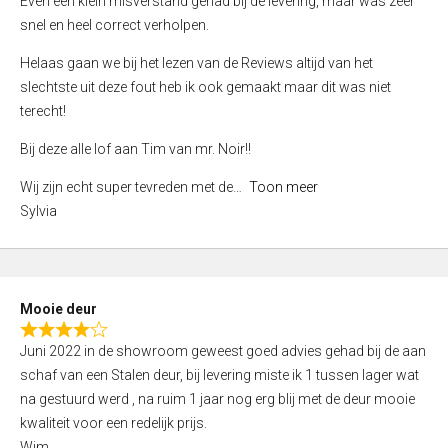
Even een klein misverstand gehad bij de levering, maar was zeer
5
a
snel en heel correct verholpen.
t
e
Helaas gaan we bij het lezen van de Reviews altijd van het
d
slechtste uit deze fout heb ik ook gemaakt maar dit was niet
4
terecht!
,
Bij deze alle lof aan Tim van mr. Noir!!
0
o
Wij zijn echt super tevreden met de
Toon meer
u
Sylvia
t
o
f
5
Mooie deur
R
Juni 2022 in de showroom geweest goed advies gehad bij de aan
a
schaf van een Stalen deur, bij levering miste ik 1 tussen lager wat
t
na gestuurd werd , na ruim 1 jaar nog erg blij met de deur mooie
e
kwaliteit voor een redelijk prijs.
d
Wim