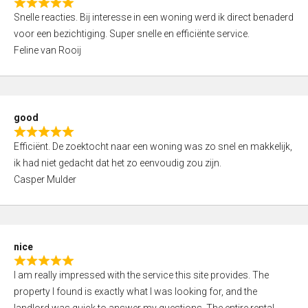
R
u
Snelle reacties. Bij interesse in een woning werd ik direct benaderd
a
t
voor een bezichtiging. Super snelle en efficiënte service.
t
o
Feline van Rooij
e
f
d
5
5
,
good
0
R
o
Efficiënt. De zoektocht naar een woning was zo snel en makkelijk,
a
u
ik had niet gedacht dat het zo eenvoudig zou zijn.
t
t
Casper Mulder
e
o
d
f
5
5
,
nice
0
R
o
I am really impressed with the service this site provides. The
a
u
property I found is exactly what I was looking for, and the
t
t