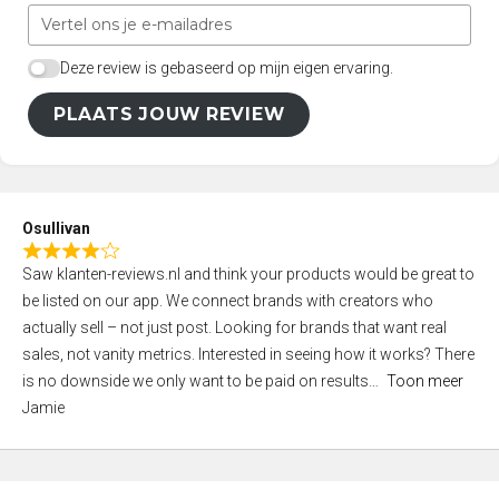
Deze review is gebaseerd op mijn eigen ervaring.
PLAATS JOUW REVIEW
Osullivan
R
Saw klanten-reviews.nl and think your products would be great to
a
be listed on our app. We connect brands with creators who
t
actually sell – not just post. Looking for brands that want real
e
sales, not vanity metrics. Interested in seeing how it works? There
d
is no downside we only want to be paid on results
Toon meer
4
Jamie
,
0
o