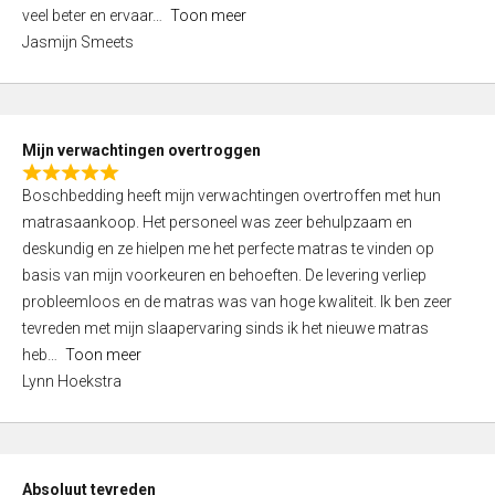
5
o
veel beter en ervaar
Toon meer
,
f
Jasmijn Smeets
0
5
o
u
t
Mijn verwachtingen overtroggen
o
R
f
Boschbedding heeft mijn verwachtingen overtroffen met hun
a
5
matrasaankoop. Het personeel was zeer behulpzaam en
t
deskundig en ze hielpen me het perfecte matras te vinden op
e
basis van mijn voorkeuren en behoeften. De levering verliep
d
probleemloos en de matras was van hoge kwaliteit. Ik ben zeer
5
tevreden met mijn slaapervaring sinds ik het nieuwe matras
,
heb
Toon meer
0
Lynn Hoekstra
o
u
t
o
Absoluut tevreden