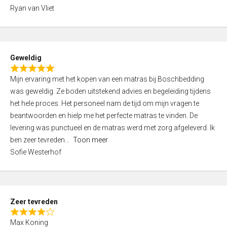
,
Ryan van Vliet
0
o
u
t
Geweldig
o
R
f
Mijn ervaring met het kopen van een matras bij Boschbedding
a
5
was geweldig. Ze boden uitstekend advies en begeleiding tijdens
t
het hele proces. Het personeel nam de tijd om mijn vragen te
e
beantwoorden en hielp me het perfecte matras te vinden. De
d
levering was punctueel en de matras werd met zorg afgeleverd. Ik
5
ben zeer tevreden
Toon meer
,
Sofie Westerhof
0
o
u
t
Zeer tevreden
o
R
f
Max Koning