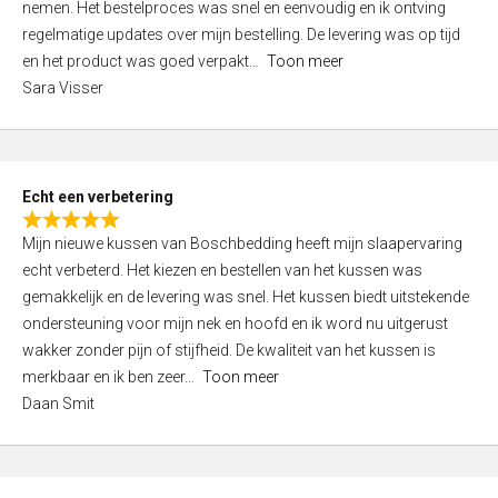
nemen. Het bestelproces was snel en eenvoudig en ik ontving
d
regelmatige updates over mijn bestelling. De levering was op tijd
4
en het product was goed verpakt
Toon meer
,
Sara Visser
0
o
u
t
Echt een verbetering
o
R
f
Mijn nieuwe kussen van Boschbedding heeft mijn slaapervaring
a
5
echt verbeterd. Het kiezen en bestellen van het kussen was
t
gemakkelijk en de levering was snel. Het kussen biedt uitstekende
e
ondersteuning voor mijn nek en hoofd en ik word nu uitgerust
d
wakker zonder pijn of stijfheid. De kwaliteit van het kussen is
5
merkbaar en ik ben zeer
Toon meer
,
Daan Smit
0
o
u