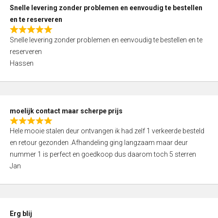
u
Snelle levering zonder problemen en eenvoudig te bestellen
t
en te reserveren
o
R
f
Snelle levering zonder problemen en eenvoudig te bestellen en te
a
5
reserveren
t
Hassen
e
d
5
,
moelijk contact maar scherpe prijs
0
R
o
Hele mooie stalen deur ontvangen ik had zelf 1 verkeerde besteld
a
u
en retour gezonden .Afhandeling ging langzaam maar deur
t
t
nummer 1 is perfect en goedkoop dus daarom toch 5 sterren
e
o
Jan
d
f
5
5
,
0
Erg blij