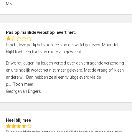
,
MK
0
o
u
t
Pas op malifide webshop levert niet.
o
R
Ik heb deze partij het voordeel van de twijfel gegeven. Maar dat
f
a
blijkt toch een fout van mij te zijn geweest.
5
t
e
Er wordt leugen na leugen verteld over de vertragende verzending
d
en uiteindelijk wordt het niet meer geleverd. Met de vraag of ik een
1
andere wil. Dan hebben ze al een tv uitgeleverd via de
,
p
Toon meer
0
George van Engers
o
u
t
o
Heel blij mee
f
R