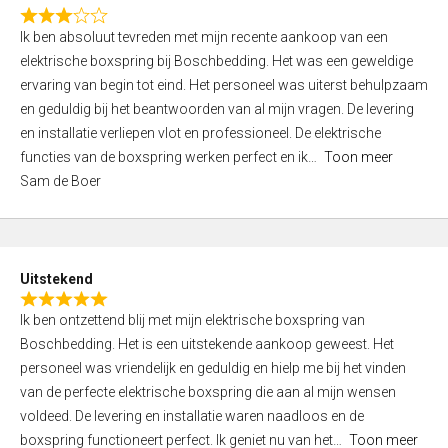
f
R
5
Ik ben absoluut tevreden met mijn recente aankoop van een
a
elektrische boxspring bij Boschbedding. Het was een geweldige
t
ervaring van begin tot eind. Het personeel was uiterst behulpzaam
e
en geduldig bij het beantwoorden van al mijn vragen. De levering
d
en installatie verliepen vlot en professioneel. De elektrische
3
functies van de boxspring werken perfect en ik
Toon meer
,
Sam de Boer
0
o
u
t
Uitstekend
o
R
f
Ik ben ontzettend blij met mijn elektrische boxspring van
a
5
Boschbedding. Het is een uitstekende aankoop geweest. Het
t
personeel was vriendelijk en geduldig en hielp me bij het vinden
e
van de perfecte elektrische boxspring die aan al mijn wensen
d
voldeed. De levering en installatie waren naadloos en de
5
boxspring functioneert perfect. Ik geniet nu van het
Toon meer