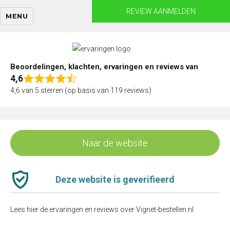
Skip
REVIEW AANMELDEN
MENU
to
content
Beoordelingen, klachten, ervaringen en reviews van
4,6
Rated
4,6 van 5 sterren (op basis van 119 reviews)
4,6
out
of
5
Naar de website
Deze website is geverifieerd
Lees hier de ervaringen en reviews over Vignet-bestellen.nl