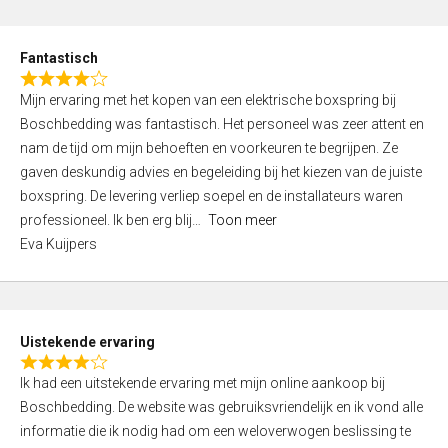
e
d
Fantastisch
5
R
,
Mijn ervaring met het kopen van een elektrische boxspring bij
a
0
Boschbedding was fantastisch. Het personeel was zeer attent en
t
o
nam de tijd om mijn behoeften en voorkeuren te begrijpen. Ze
e
u
gaven deskundig advies en begeleiding bij het kiezen van de juiste
d
t
boxspring. De levering verliep soepel en de installateurs waren
4
o
professioneel. Ik ben erg blij
Toon meer
,
f
Eva Kuijpers
0
5
o
u
t
Uistekende ervaring
o
R
f
Ik had een uitstekende ervaring met mijn online aankoop bij
a
5
Boschbedding. De website was gebruiksvriendelijk en ik vond alle
t
informatie die ik nodig had om een weloverwogen beslissing te
e