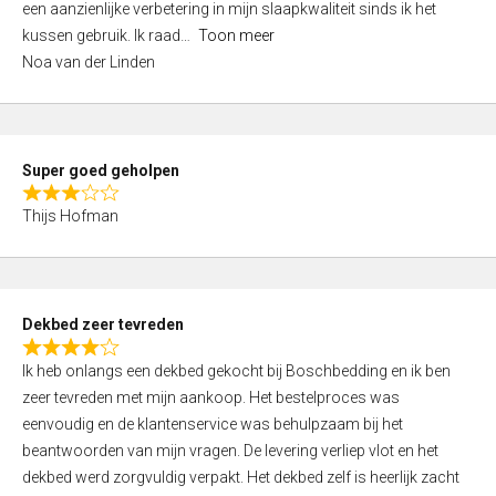
een aanzienlijke verbetering in mijn slaapkwaliteit sinds ik het
4
kussen gebruik. Ik raad
Toon meer
,
Noa van der Linden
0
o
u
t
Super goed geholpen
o
R
f
Thijs Hofman
a
5
t
e
d
Dekbed zeer tevreden
3
R
,
Ik heb onlangs een dekbed gekocht bij Boschbedding en ik ben
a
0
zeer tevreden met mijn aankoop. Het bestelproces was
t
o
eenvoudig en de klantenservice was behulpzaam bij het
e
u
beantwoorden van mijn vragen. De levering verliep vlot en het
d
t
dekbed werd zorgvuldig verpakt. Het dekbed zelf is heerlijk zacht
4