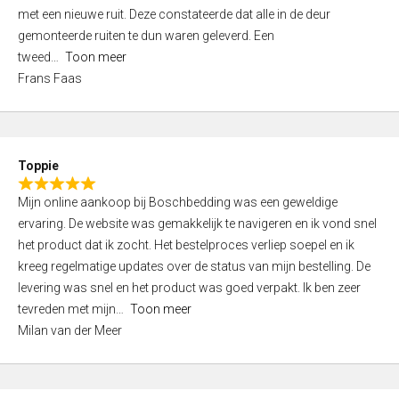
,
met een nieuwe ruit. Deze constateerde dat alle in de deur
0
gemonteerde ruiten te dun waren geleverd. Een
o
tweed
Toon meer
u
Frans Faas
t
o
f
5
Toppie
R
Mijn online aankoop bij Boschbedding was een geweldige
a
ervaring. De website was gemakkelijk te navigeren en ik vond snel
t
het product dat ik zocht. Het bestelproces verliep soepel en ik
e
kreeg regelmatige updates over de status van mijn bestelling. De
d
levering was snel en het product was goed verpakt. Ik ben zeer
5
tevreden met mijn
Toon meer
,
Milan van der Meer
0
o
u