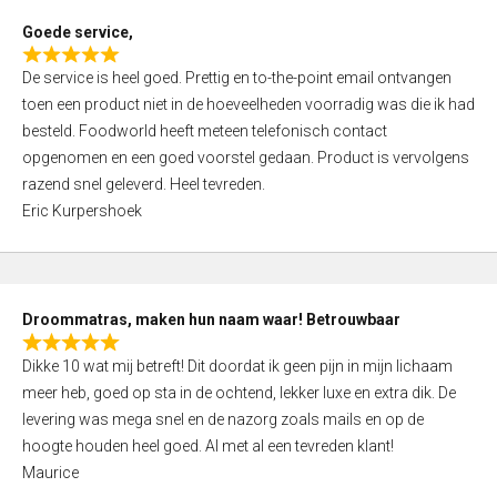
t
Goede service,
o
R
f
De service is heel goed. Prettig en to-the-point email ontvangen
a
5
toen een product niet in de hoeveelheden voorradig was die ik had
t
besteld. Foodworld heeft meteen telefonisch contact
e
opgenomen en een goed voorstel gedaan. Product is vervolgens
d
razend snel geleverd. Heel tevreden.
5
Eric Kurpershoek
,
0
o
u
Droommatras, maken hun naam waar! Betrouwbaar
t
R
o
Dikke 10 wat mij betreft! Dit doordat ik geen pijn in mijn lichaam
a
f
meer heb, goed op sta in de ochtend, lekker luxe en extra dik. De
t
5
levering was mega snel en de nazorg zoals mails en op de
e
hoogte houden heel goed. Al met al een tevreden klant!
d
Maurice
5