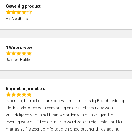
t
Geweldig product
o
R
f
Evi Veldhuis
a
5
t
e
d
1 Woord wow
4
R
,
Jayden Bakker
a
0
t
o
e
u
d
t
Blij met mijn matras
5
o
R
,
f
Ik ben erg blij met de aankoop van mijn matras bij Boschbedding.
a
0
5
Het bestelproces was eenvoudig en de klantenservice was
t
o
vriendelijk en snel in het beantwoorden van mijn vragen. De
e
u
levering was op tijd en de matras werd zorgvuldig geplaatst. Het
d
t
matras zelf is zeer comfortabel en ondersteunend. Ik slaap nu