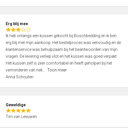
o
u
t
Erg blij mee
o
R
f
Ik heb onlangs een kussen gekocht bij Boschbedding en ik ben
a
5
erg blij met mijn aankoop. Het bestelproces was eenvoudig en de
t
klantenservice was behulpzaam bij het beantwoorden van mijn
e
vragen. De levering verliep vlot en het kussen was goed verpakt.
d
Het kussen zelf is zeer comfortabel en heeft geholpen bij het
3
verminderen van nek
Toon meer
,
Anna Schouten
0
o
u
t
Geweldige
o
R
f
Tim van Leeuwen
a
5
t