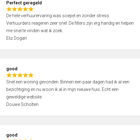
Perfect geregeld
o
R
u
De hele verhuurervaring was soepel en zonder stress.
a
t
Verhuurders reageren zeer snel. De filters zijn erg handig en helpen
t
o
me snel te vinden wat ik zoek.
e
f
Eliz Dogan
d
5
5
,
0
good
o
R
u
Snel een woning gevonden. Binnen een paar dagen had ik al een
a
t
bezichtiging en nu woon ik al in mijn nieuwe huis. Echt een
t
o
geweldige website.
e
f
Douwe Scholten
d
5
5
,
0
good
o