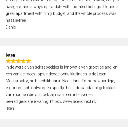
a
o
navigate, and always up-to-date with the latest listings. I found a
t
f
great apartment within my budget, and the whole process was
e
5
hassle-free.
d
Daniel
5
,
0
o
leten
u
R
t
In de wereld van seksspeeltjes is innovatie van groot belang, en
a
o
een van de meest opwindende ontwikkelingen is de Leten
t
f
Masturbator, nu beschikbaar in Nederland. Dit hoogwaardige,
e
5
ergonomisch ontworpen speeltje heeft de aandacht getrokken
d
van mannen die op zoek zijn naar een intensere en
5
bevredigendere ervaring. https://www.letendirect.nl/
,
leten
0
o
u