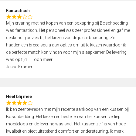
u
d
t
Fantastisch
4
o
R
,
f
Mijn ervaring met het kopen van een boxspring bij Boschbedding
a
0
5
was fantastisch. Het personeel was zeer professioneel en gaf me
t
o
deskundig advies bij het kiezen van de juiste boxspring. Ze
e
u
hadden een breed scala aan opties om uit te kiezen waardoor ik
d
t
de perfecte match kon vinden voor mijn slaapkamer. De levering
3
o
was op tijd
Toon meer
,
f
Jesse Kramer
0
5
o
u
t
Heel blij mee
o
R
f
Ik ben zeer tevreden met mijn recente aankoop van een kussen bij
a
5
Boschbedding. Het kiezen en bestellen van het kussen verliep
t
moeiteloos en de levering was snel. Het kussen zelf is van hoge
e
kwaliteit en biedt uitstekend comfort en ondersteuning. Ik merk
d