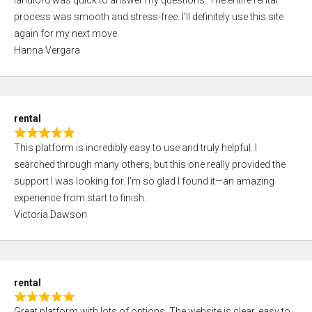
landlord was quick to answer my questions. The entire rental
e
o
process was smooth and stress-free. I’ll definitely use this site
d
f
again for my next move.
5
5
Hanna Vergara
,
0
o
u
rental
t
R
o
This platform is incredibly easy to use and truly helpful. I
a
f
searched through many others, but this one really provided the
t
5
support I was looking for. I’m so glad I found it—an amazing
e
experience from start to finish.
d
Victoria Dawson
5
,
0
o
rental
u
R
t
Great platform with lots of options. The website is clear, easy to