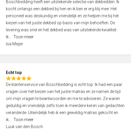
Boschbedding heeft een uitstekende selectie van dekbedden. Ik
a
5
kocht onlangs een dekbed bij hen en ik ben er erg blij mee. Het
t
personeel was deskundig en vriendelijk en ze hielpen me bij het
e
kiezen van het juiste dekbed op basis van mijn behoeften. De
d
levering was snel en het dekbed was van uitstekende kwaliteit.
5
Ik
Toon meer
,
Isa Meijer
0
o
u
t
Echt top
o
R
f
De klantenservice van Boschbedding is echt top. Ik had een paar
a
5
vragen over het kiezen van het juiste matras en ze namen de tijd
t
om mijn vragen te beantwoorden en me te adviseren. Ze waren
e
geduldig en vriendelijk zelfs toen ik meerdere keren van gedachten
d
veranderde. Uiteindelijk heb ik een geweldig matras gekocht en
5
ik
Toon meer
,
Luuk van den Bosch
0