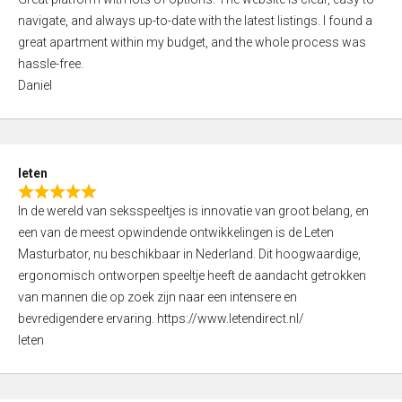
a
o
navigate, and always up-to-date with the latest listings. I found a
t
f
great apartment within my budget, and the whole process was
e
5
hassle-free.
d
Daniel
5
,
0
o
leten
u
R
t
In de wereld van seksspeeltjes is innovatie van groot belang, en
a
o
een van de meest opwindende ontwikkelingen is de Leten
t
f
Masturbator, nu beschikbaar in Nederland. Dit hoogwaardige,
e
5
ergonomisch ontworpen speeltje heeft de aandacht getrokken
d
van mannen die op zoek zijn naar een intensere en
5
bevredigendere ervaring. https://www.letendirect.nl/
,
leten
0
o
u