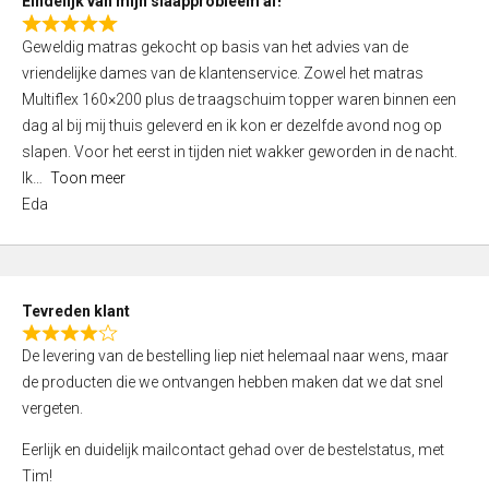
Eindelijk van mijn slaapprobleem af!
R
Geweldig matras gekocht op basis van het advies van de
a
vriendelijke dames van de klantenservice. Zowel het matras
t
Multiflex 160×200 plus de traagschuim topper waren binnen een
e
dag al bij mij thuis geleverd en ik kon er dezelfde avond nog op
d
slapen. Voor het eerst in tijden niet wakker geworden in de nacht.
5
Ik
Toon meer
,
Eda
0
o
u
t
Tevreden klant
o
R
f
De levering van de bestelling liep niet helemaal naar wens, maar
a
5
de producten die we ontvangen hebben maken dat we dat snel
t
vergeten.
e
d
Eerlijk en duidelijk mailcontact gehad over de bestelstatus, met
4
Tim!