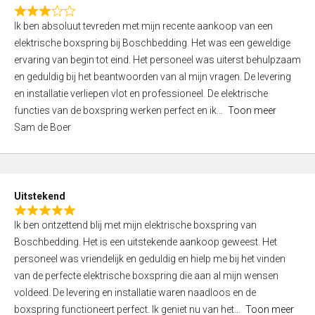
f
R
5
Ik ben absoluut tevreden met mijn recente aankoop van een
a
elektrische boxspring bij Boschbedding. Het was een geweldige
t
ervaring van begin tot eind. Het personeel was uiterst behulpzaam
e
en geduldig bij het beantwoorden van al mijn vragen. De levering
d
en installatie verliepen vlot en professioneel. De elektrische
3
functies van de boxspring werken perfect en ik
Toon meer
,
Sam de Boer
0
o
u
t
Uitstekend
o
R
f
Ik ben ontzettend blij met mijn elektrische boxspring van
a
5
Boschbedding. Het is een uitstekende aankoop geweest. Het
t
personeel was vriendelijk en geduldig en hielp me bij het vinden
e
van de perfecte elektrische boxspring die aan al mijn wensen
d
voldeed. De levering en installatie waren naadloos en de
5
boxspring functioneert perfect. Ik geniet nu van het
Toon meer