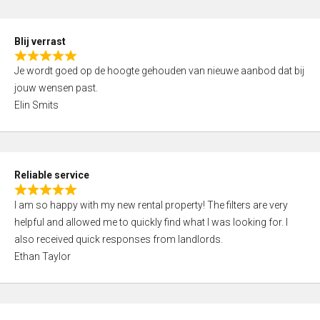
o
d
f
5
5
Blij verrast
,
R
0
Je wordt goed op de hoogte gehouden van nieuwe aanbod dat bij
a
o
jouw wensen past.
t
u
Elin Smits
e
t
d
o
5
f
,
5
Reliable service
0
R
o
I am so happy with my new rental property! The filters are very
a
u
helpful and allowed me to quickly find what I was looking for. I
t
t
also received quick responses from landlords.
e
o
Ethan Taylor
d
f
5
5
,
0