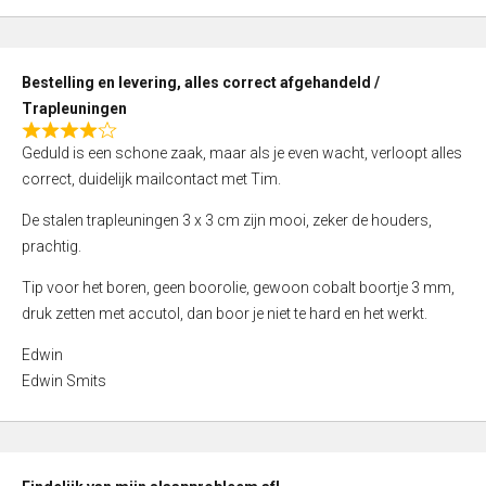
,
0
o
Bestelling en levering, alles correct afgehandeld /
u
Trapleuningen
t
R
o
Geduld is een schone zaak, maar als je even wacht, verloopt alles
a
f
correct, duidelijk mailcontact met Tim.
t
5
e
De stalen trapleuningen 3 x 3 cm zijn mooi, zeker de houders,
d
prachtig.
4
Tip voor het boren, geen boorolie, gewoon cobalt boortje 3 mm,
,
druk zetten met accutol, dan boor je niet te hard en het werkt.
0
o
Edwin
u
Edwin Smits
t
o
f
5