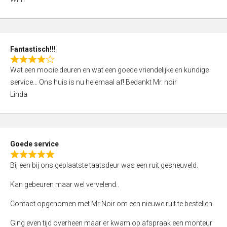
4
,
0
o
Fantastisch!!!
u
R
t
Wat een mooie deuren en wat een goede vriendelijke en kundige
a
o
service… Ons huis is nu helemaal af! Bedankt Mr. noir
t
f
Linda
e
5
d
4
,
Goede service
0
R
o
Bij een bij ons geplaatste taatsdeur was een ruit gesneuveld.
a
u
t
Kan gebeuren maar wel vervelend..
t
e
o
Contact opgenomen met Mr Noir om een nieuwe ruit te bestellen.
d
f
5
Ging even tijd overheen maar er kwam op afspraak een monteur
5