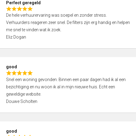
Perfect geregeld
o
R
u
De hele verhuurervaring was soepel en zonder stress.
a
t
Verhuurders reageren zeer snel. De filters zijn erg handig en helpen
t
o
me snel te vinden wat ik zoek.
e
f
Eliz Dogan
d
5
5
,
0
good
o
R
u
Snel een woning gevonden. Binnen een paar dagen had ik al een
a
t
bezichtiging en nu woon ik al in mijn nieuwe huis. Echt een
t
o
geweldige website.
e
f
Douwe Scholten
d
5
5
,
0
good
o