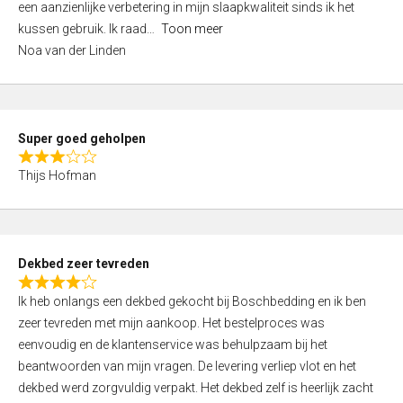
een aanzienlijke verbetering in mijn slaapkwaliteit sinds ik het
4
kussen gebruik. Ik raad
Toon meer
,
Noa van der Linden
0
o
u
t
Super goed geholpen
o
R
f
Thijs Hofman
a
5
t
e
d
Dekbed zeer tevreden
3
R
,
Ik heb onlangs een dekbed gekocht bij Boschbedding en ik ben
a
0
zeer tevreden met mijn aankoop. Het bestelproces was
t
o
eenvoudig en de klantenservice was behulpzaam bij het
e
u
beantwoorden van mijn vragen. De levering verliep vlot en het
d
t
dekbed werd zorgvuldig verpakt. Het dekbed zelf is heerlijk zacht
4