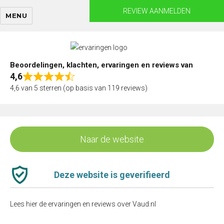
Skip
REVIEW AANMELDEN
MENU
to
content
Beoordelingen, klachten, ervaringen en reviews van
4,6
Rated
4,6 van 5 sterren (op basis van 119 reviews)
4,6
out
of
5
Naar de website
Deze website is geverifieerd
Lees hier de ervaringen en reviews over Vaud.nl