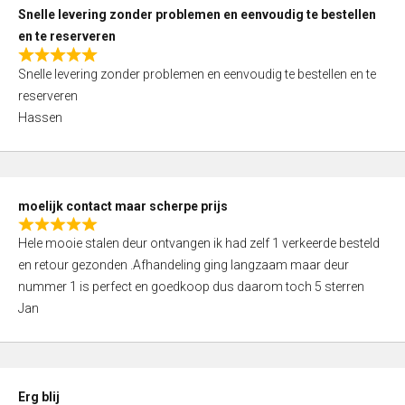
u
Snelle levering zonder problemen en eenvoudig te bestellen
t
en te reserveren
o
R
f
Snelle levering zonder problemen en eenvoudig te bestellen en te
a
5
reserveren
t
Hassen
e
d
5
,
moelijk contact maar scherpe prijs
0
R
o
Hele mooie stalen deur ontvangen ik had zelf 1 verkeerde besteld
a
u
en retour gezonden .Afhandeling ging langzaam maar deur
t
t
nummer 1 is perfect en goedkoop dus daarom toch 5 sterren
e
o
Jan
d
f
5
5
,
0
Erg blij