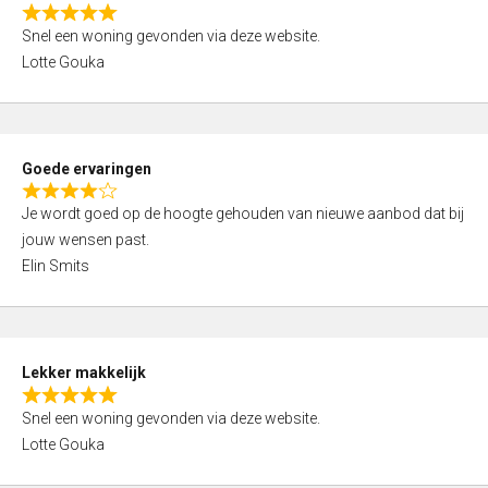
o
R
u
Snel een woning gevonden via deze website.
a
t
Lotte Gouka
t
o
e
f
d
5
5
Goede ervaringen
,
R
0
Je wordt goed op de hoogte gehouden van nieuwe aanbod dat bij
a
o
jouw wensen past.
t
u
Elin Smits
e
t
d
o
4
f
,
5
Lekker makkelijk
0
R
o
Snel een woning gevonden via deze website.
a
u
Lotte Gouka
t
t
e