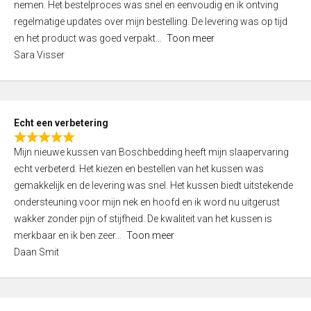
nemen. Het bestelproces was snel en eenvoudig en ik ontving
d
regelmatige updates over mijn bestelling. De levering was op tijd
4
en het product was goed verpakt
Toon meer
,
Sara Visser
0
o
u
t
Echt een verbetering
o
R
f
Mijn nieuwe kussen van Boschbedding heeft mijn slaapervaring
a
5
echt verbeterd. Het kiezen en bestellen van het kussen was
t
gemakkelijk en de levering was snel. Het kussen biedt uitstekende
e
ondersteuning voor mijn nek en hoofd en ik word nu uitgerust
d
wakker zonder pijn of stijfheid. De kwaliteit van het kussen is
5
merkbaar en ik ben zeer
Toon meer
,
Daan Smit
0
o
u