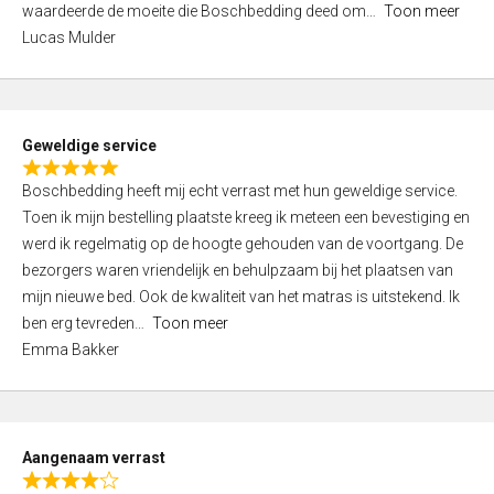
waardeerde de moeite die Boschbedding deed om
Toon meer
,
Lucas Mulder
0
o
u
t
Geweldige service
o
R
f
Boschbedding heeft mij echt verrast met hun geweldige service.
a
5
Toen ik mijn bestelling plaatste kreeg ik meteen een bevestiging en
t
werd ik regelmatig op de hoogte gehouden van de voortgang. De
e
bezorgers waren vriendelijk en behulpzaam bij het plaatsen van
d
mijn nieuwe bed. Ook de kwaliteit van het matras is uitstekend. Ik
5
ben erg tevreden
Toon meer
,
Emma Bakker
0
o
u
t
Aangenaam verrast
o
R