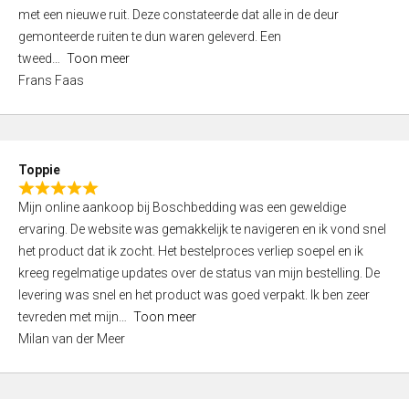
,
met een nieuwe ruit. Deze constateerde dat alle in de deur
0
gemonteerde ruiten te dun waren geleverd. Een
o
tweed
Toon meer
u
Frans Faas
t
o
f
5
Toppie
R
Mijn online aankoop bij Boschbedding was een geweldige
a
ervaring. De website was gemakkelijk te navigeren en ik vond snel
t
het product dat ik zocht. Het bestelproces verliep soepel en ik
e
kreeg regelmatige updates over de status van mijn bestelling. De
d
levering was snel en het product was goed verpakt. Ik ben zeer
5
tevreden met mijn
Toon meer
,
Milan van der Meer
0
o
u