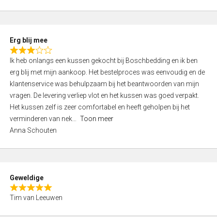
o
u
t
Erg blij mee
o
R
f
Ik heb onlangs een kussen gekocht bij Boschbedding en ik ben
a
5
erg blij met mijn aankoop. Het bestelproces was eenvoudig en de
t
klantenservice was behulpzaam bij het beantwoorden van mijn
e
vragen. De levering verliep vlot en het kussen was goed verpakt.
d
Het kussen zelf is zeer comfortabel en heeft geholpen bij het
3
verminderen van nek
Toon meer
,
Anna Schouten
0
o
u
t
Geweldige
o
R
f
Tim van Leeuwen
a
5
t