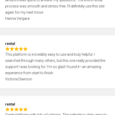
landlord was quick to answer my questions. The entire rental
e
o
process was smooth and stress-free. I’ll definitely use this site
d
f
again for my next move.
5
5
Hanna Vergara
,
0
o
u
rental
t
R
o
This platform is incredibly easy to use and truly helpful. I
a
f
searched through many others, but this one really provided the
t
5
support I was looking for. I’m so glad I found it—an amazing
e
experience from start to finish.
d
Victoria Dawson
5
,
0
o
rental
u
R
t
Great platform with lots of options. The website is clear, easy to