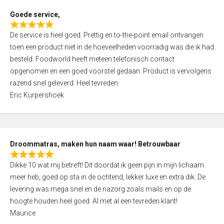
t
Goede service,
o
R
f
De service is heel goed. Prettig en to-the-point email ontvangen
a
5
toen een product niet in de hoeveelheden voorradig was die ik had
t
besteld. Foodworld heeft meteen telefonisch contact
e
opgenomen en een goed voorstel gedaan. Product is vervolgens
d
razend snel geleverd. Heel tevreden.
5
Eric Kurpershoek
,
0
o
u
Droommatras, maken hun naam waar! Betrouwbaar
t
R
o
Dikke 10 wat mij betreft! Dit doordat ik geen pijn in mijn lichaam
a
f
meer heb, goed op sta in de ochtend, lekker luxe en extra dik. De
t
5
levering was mega snel en de nazorg zoals mails en op de
e
hoogte houden heel goed. Al met al een tevreden klant!
d
Maurice
5