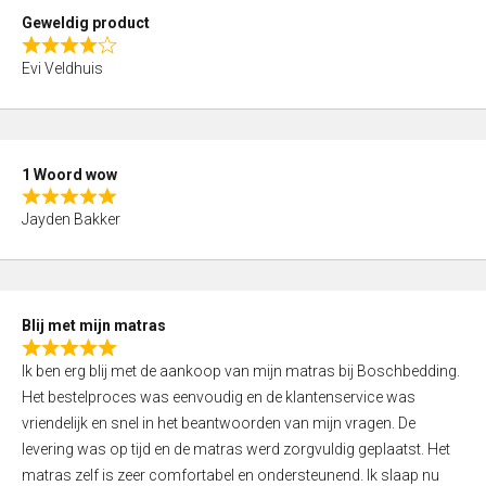
t
Geweldig product
o
R
f
Evi Veldhuis
a
5
t
e
d
1 Woord wow
4
R
,
Jayden Bakker
a
0
t
o
e
u
d
t
Blij met mijn matras
5
o
R
,
f
Ik ben erg blij met de aankoop van mijn matras bij Boschbedding.
a
0
5
Het bestelproces was eenvoudig en de klantenservice was
t
o
vriendelijk en snel in het beantwoorden van mijn vragen. De
e
u
levering was op tijd en de matras werd zorgvuldig geplaatst. Het
d
t
matras zelf is zeer comfortabel en ondersteunend. Ik slaap nu