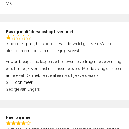
,
MK
0
o
u
t
Pas op malifide webshop levert niet.
o
R
Ik heb deze partij het voordeel van de twijfel gegeven. Maar dat
f
a
blijkt toch een fout van mij te zijn geweest.
5
t
e
Er wordt leugen na leugen verteld over de vertragende verzending
d
en uiteindelijk wordt het niet meer geleverd. Met de vraag of ik een
1
andere wil. Dan hebben ze al een tv uitgeleverd via de
,
p
Toon meer
0
George van Engers
o
u
t
o
Heel blij mee
f
R