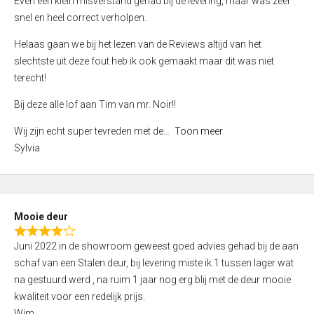
Even een klein misverstand gehad bij de levering, maar was zeer
5
a
snel en heel correct verholpen.
t
e
Helaas gaan we bij het lezen van de Reviews altijd van het
d
slechtste uit deze fout heb ik ook gemaakt maar dit was niet
4
terecht!
,
Bij deze alle lof aan Tim van mr. Noir!!
0
o
Wij zijn echt super tevreden met de
Toon meer
u
Sylvia
t
o
f
5
Mooie deur
R
Juni 2022 in de showroom geweest goed advies gehad bij de aan
a
schaf van een Stalen deur, bij levering miste ik 1 tussen lager wat
t
na gestuurd werd , na ruim 1 jaar nog erg blij met de deur mooie
e
kwaliteit voor een redelijk prijs.
d
Wim