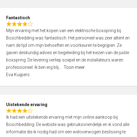
e
d
Fantastisch
5
R
,
Mijn ervaring met het kopen van een elektrische boxspring bij
a
0
Boschbedding was fantastisch. Het personeel was zeer attent en
t
o
nam de tijd om mijn behoeften en voorkeuren te begrijpen. Ze
e
u
gaven deskundig advies en begeleiding bij het kiezen van de juiste
d
t
boxspring. De levering verliep soepel en de installateurs waren
4
o
professioneel. Ik ben erg blij
Toon meer
,
f
Eva Kuijpers
0
5
o
u
t
Uistekende ervaring
o
R
f
Ik had een uitstekende ervaring met mijn online aankoop bij
a
5
Boschbedding. De website was gebruiksvriendelijk en ik vond alle
t
informatie die ik nodig had om een weloverwogen beslissing te
e