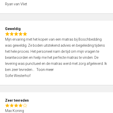
,
Ryan van Vliet
0
o
u
t
Geweldig
o
R
f
Mijn ervaring met het kopen van een matras bij Boschbedding
a
5
was geweldig. Ze boden uitstekend advies en begeleiding tijdens
t
het hele proces. Het personeel nam de tijd om mijn vragen te
e
beantwoorden en hielp me het perfecte matras te vinden. De
d
levering was punctueel en de matras werd met zorg afgeleverd. Ik
5
ben zeer tevreden
Toon meer
,
Sofie Westerhof
0
o
u
t
Zeer tevreden
o
R
f
Max Koning