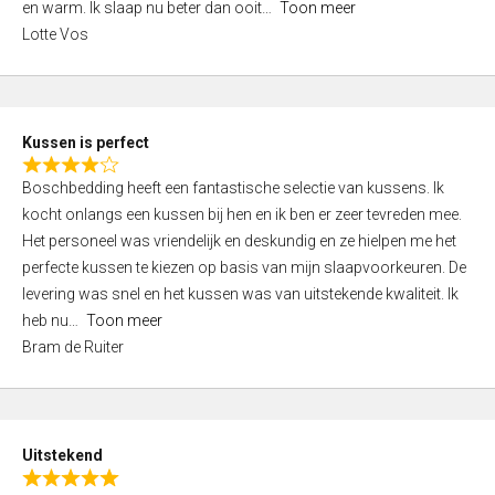
o
en warm. Ik slaap nu beter dan ooit
Toon meer
,
f
Lotte Vos
0
5
o
u
t
Kussen is perfect
o
R
f
Boschbedding heeft een fantastische selectie van kussens. Ik
a
5
kocht onlangs een kussen bij hen en ik ben er zeer tevreden mee.
t
Het personeel was vriendelijk en deskundig en ze hielpen me het
e
perfecte kussen te kiezen op basis van mijn slaapvoorkeuren. De
d
levering was snel en het kussen was van uitstekende kwaliteit. Ik
4
heb nu
Toon meer
,
Bram de Ruiter
0
o
u
t
Uitstekend
o
R
f