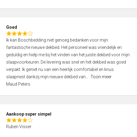
a
5
t
e
d
Goed
4
R
,
Ik kan Boschbedding niet genoeg bedanken voor mijn
a
0
fantastische nieuwe dekbed. Het personeel was vriendelijk en
t
o
geduldig en hielp me bij het vinden van het juiste dekbed voor mijn
e
u
slaapvoorkeuren. De levering was snel en het dekbed was goed
d
t
verpakt. Ik geniet nu van een heerlijk comfortabel en knus
4
o
slaapnest dankzij mijn nieuwe dekbed van
Toon meer
,
f
Maud Peters
0
5
o
u
t
Aankoop super simpel
o
R
f
Ruben Visser
a
5