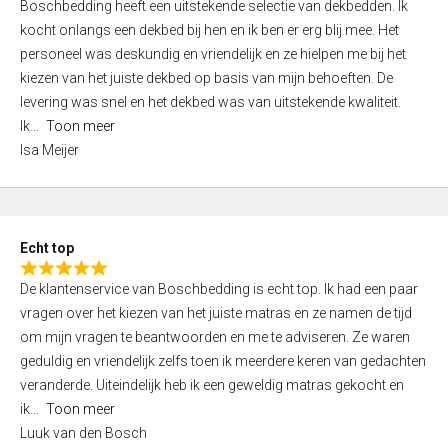
Boschbedding heeft een uitstekende selectie van dekbedden. Ik
a
5
kocht onlangs een dekbed bij hen en ik ben er erg blij mee. Het
t
personeel was deskundig en vriendelijk en ze hielpen me bij het
e
kiezen van het juiste dekbed op basis van mijn behoeften. De
d
levering was snel en het dekbed was van uitstekende kwaliteit.
5
Ik
Toon meer
,
Isa Meijer
0
o
u
t
Echt top
o
R
f
De klantenservice van Boschbedding is echt top. Ik had een paar
a
5
vragen over het kiezen van het juiste matras en ze namen de tijd
t
om mijn vragen te beantwoorden en me te adviseren. Ze waren
e
geduldig en vriendelijk zelfs toen ik meerdere keren van gedachten
d
veranderde. Uiteindelijk heb ik een geweldig matras gekocht en
5
ik
Toon meer
,
Luuk van den Bosch
0