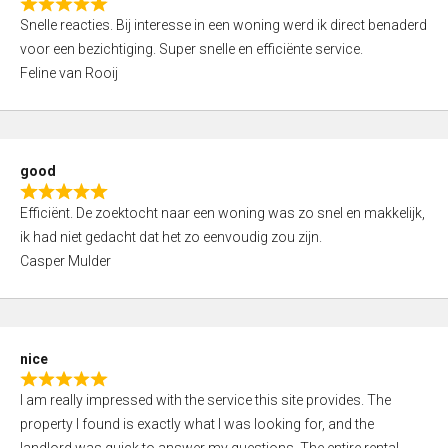
R
u
Snelle reacties. Bij interesse in een woning werd ik direct benaderd
a
t
voor een bezichtiging. Super snelle en efficiënte service.
t
o
Feline van Rooij
e
f
d
5
5
,
good
0
R
o
Efficiënt. De zoektocht naar een woning was zo snel en makkelijk,
a
u
ik had niet gedacht dat het zo eenvoudig zou zijn.
t
t
Casper Mulder
e
o
d
f
5
5
,
nice
0
R
o
I am really impressed with the service this site provides. The
a
u
property I found is exactly what I was looking for, and the
t
t