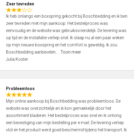
t
Zeer tevreden
o
R
f
Ik heb onlangs een boxspring gekocht bij Boschbedding en ik ben
a
5
zeer tevreden met mijn aankoop. Het bestelproces was
t
eenvoudig en de website was gebruiksvriendelijk. De levering was
e
op tijd en de installatie verliep snel. Ik slaap nu al een paar weken
d
op mijn nieuwe boxspring en het comfort is geweldig. Ik zou
3
Boschbedding aanbevelen
Toon meer
,
Julia Koster
0
o
u
t
Probleemloos
o
R
f
Mijn online aankoop bij Boschbedding was probleemloos. De
a
5
website was overzichtelijk en ik kon gemakkelijk door het
t
assortiment bladeren. Het bestelproces was snel en ik ontving
e
een bevestiging van mijn bestelling per e-mail. De levering verliep
d
vlot en het product werd goed beschermd tijdens het transport. Ik
5