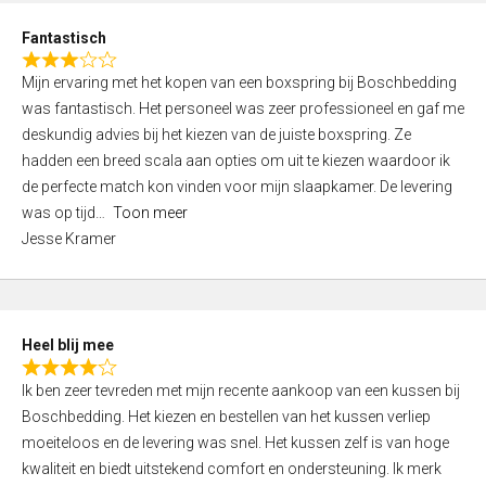
u
d
t
Fantastisch
4
o
R
,
f
Mijn ervaring met het kopen van een boxspring bij Boschbedding
a
0
5
was fantastisch. Het personeel was zeer professioneel en gaf me
t
o
deskundig advies bij het kiezen van de juiste boxspring. Ze
e
u
hadden een breed scala aan opties om uit te kiezen waardoor ik
d
t
de perfecte match kon vinden voor mijn slaapkamer. De levering
3
o
was op tijd
Toon meer
,
f
Jesse Kramer
0
5
o
u
t
Heel blij mee
o
R
f
Ik ben zeer tevreden met mijn recente aankoop van een kussen bij
a
5
Boschbedding. Het kiezen en bestellen van het kussen verliep
t
moeiteloos en de levering was snel. Het kussen zelf is van hoge
e
kwaliteit en biedt uitstekend comfort en ondersteuning. Ik merk
d