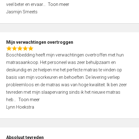
5
o
veel beter en ervaar
Toon meer
,
f
Jasmijn Smeets
0
5
o
u
t
Mijn verwachtingen overtroggen
o
R
f
Boschbedding heeft mijn verwachtingen overtroffen met hun
a
5
matrasaankoop. Het personeel was zeer behulpzaam en
t
deskundig en ze hielpen me het perfecte matras te vinden op
e
basis van mijn voorkeuren en behoeften. De levering verliep
d
probleemloos en de matras was van hoge kwaliteit. Ik ben zeer
5
tevreden met mijn slaapervaring sinds ik het nieuwe matras
,
heb
Toon meer
0
Lynn Hoekstra
o
u
t
o
Absoluut tevreden