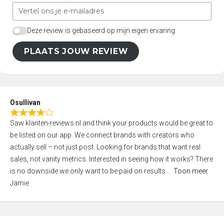
Deze review is gebaseerd op mijn eigen ervaring.
PLAATS JOUW REVIEW
Osullivan
R
Saw klanten-reviews.nl and think your products would be great to
a
be listed on our app. We connect brands with creators who
t
actually sell – not just post. Looking for brands that want real
e
sales, not vanity metrics. Interested in seeing how it works? There
d
is no downside we only want to be paid on results
Toon meer
4
Jamie
,
0
o