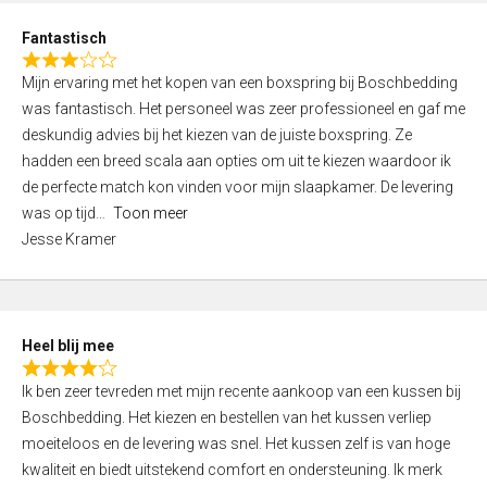
u
d
t
Fantastisch
4
o
R
,
f
Mijn ervaring met het kopen van een boxspring bij Boschbedding
a
0
5
was fantastisch. Het personeel was zeer professioneel en gaf me
t
o
deskundig advies bij het kiezen van de juiste boxspring. Ze
e
u
hadden een breed scala aan opties om uit te kiezen waardoor ik
d
t
de perfecte match kon vinden voor mijn slaapkamer. De levering
3
o
was op tijd
Toon meer
,
f
Jesse Kramer
0
5
o
u
t
Heel blij mee
o
R
f
Ik ben zeer tevreden met mijn recente aankoop van een kussen bij
a
5
Boschbedding. Het kiezen en bestellen van het kussen verliep
t
moeiteloos en de levering was snel. Het kussen zelf is van hoge
e
kwaliteit en biedt uitstekend comfort en ondersteuning. Ik merk
d