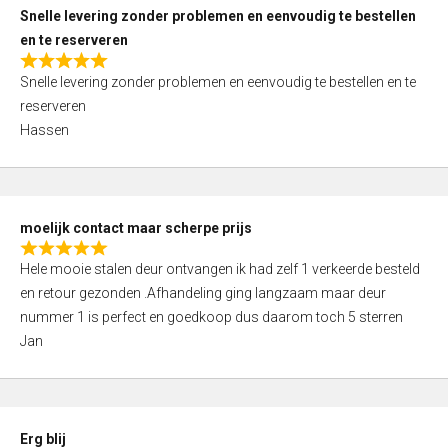
u
Snelle levering zonder problemen en eenvoudig te bestellen
t
en te reserveren
o
R
f
Snelle levering zonder problemen en eenvoudig te bestellen en te
a
5
reserveren
t
Hassen
e
d
5
,
moelijk contact maar scherpe prijs
0
R
o
Hele mooie stalen deur ontvangen ik had zelf 1 verkeerde besteld
a
u
en retour gezonden .Afhandeling ging langzaam maar deur
t
t
nummer 1 is perfect en goedkoop dus daarom toch 5 sterren
e
o
Jan
d
f
5
5
,
0
Erg blij