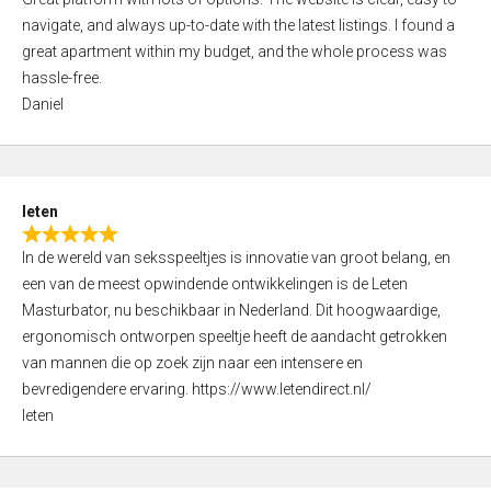
a
o
navigate, and always up-to-date with the latest listings. I found a
t
f
great apartment within my budget, and the whole process was
e
5
hassle-free.
d
Daniel
5
,
0
o
leten
u
R
t
In de wereld van seksspeeltjes is innovatie van groot belang, en
a
o
een van de meest opwindende ontwikkelingen is de Leten
t
f
Masturbator, nu beschikbaar in Nederland. Dit hoogwaardige,
e
5
ergonomisch ontworpen speeltje heeft de aandacht getrokken
d
van mannen die op zoek zijn naar een intensere en
5
bevredigendere ervaring. https://www.letendirect.nl/
,
leten
0
o
u