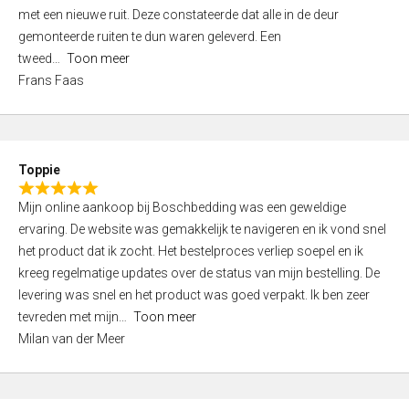
,
met een nieuwe ruit. Deze constateerde dat alle in de deur
0
gemonteerde ruiten te dun waren geleverd. Een
o
tweed
Toon meer
u
Frans Faas
t
o
f
5
Toppie
R
Mijn online aankoop bij Boschbedding was een geweldige
a
ervaring. De website was gemakkelijk te navigeren en ik vond snel
t
het product dat ik zocht. Het bestelproces verliep soepel en ik
e
kreeg regelmatige updates over de status van mijn bestelling. De
d
levering was snel en het product was goed verpakt. Ik ben zeer
5
tevreden met mijn
Toon meer
,
Milan van der Meer
0
o
u