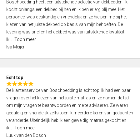
Boschbedding heeft een uitstekende selectie van dekbedden. Ik
a
5
kocht onlangs een dekbed bij hen en ik ben er erg blij mee. Het
t
personeel was deskundig en vriendelijk en ze hielpen me bij het
e
kiezen van het juiste dekbed op basis van mijn behoeften. De
d
levering was snel en het dekbed was van uitstekende kwaliteit.
5
Ik
Toon meer
,
Isa Meijer
0
o
u
t
Echt top
o
R
f
De klantenservice van Boschbedding is echt top. Ik had een paar
a
5
vragen over het kiezen van het juiste matras en ze namen de tijd
t
om mijn vragen te beantwoorden en me te adviseren. Ze waren
e
geduldig en vriendelijk zelfs toen ik meerdere keren van gedachten
d
veranderde. Uiteindelijk heb ik een geweldig matras gekocht en
5
ik
Toon meer
,
Luuk van den Bosch
0