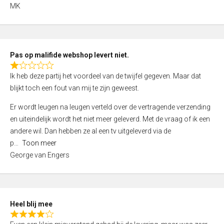
,
MK
0
o
u
t
Pas op malifide webshop levert niet.
o
R
Ik heb deze partij het voordeel van de twijfel gegeven. Maar dat
f
a
blijkt toch een fout van mij te zijn geweest.
5
t
e
Er wordt leugen na leugen verteld over de vertragende verzending
d
en uiteindelijk wordt het niet meer geleverd. Met de vraag of ik een
1
andere wil. Dan hebben ze al een tv uitgeleverd via de
,
p
Toon meer
0
George van Engers
o
u
t
o
Heel blij mee
f
R