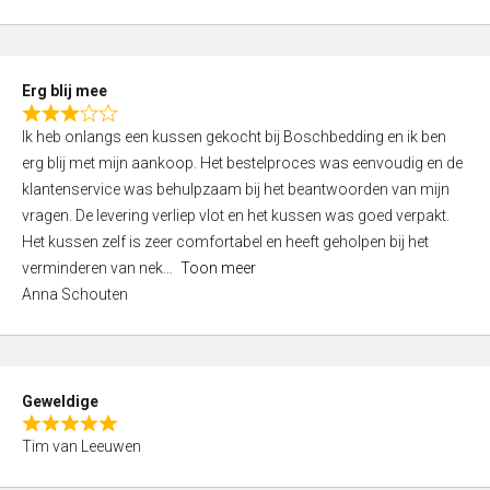
o
u
t
Erg blij mee
o
R
f
Ik heb onlangs een kussen gekocht bij Boschbedding en ik ben
a
5
erg blij met mijn aankoop. Het bestelproces was eenvoudig en de
t
klantenservice was behulpzaam bij het beantwoorden van mijn
e
vragen. De levering verliep vlot en het kussen was goed verpakt.
d
Het kussen zelf is zeer comfortabel en heeft geholpen bij het
3
verminderen van nek
Toon meer
,
Anna Schouten
0
o
u
t
Geweldige
o
R
f
Tim van Leeuwen
a
5
t