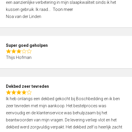
een aanzienlijke verbetering in mijn slaapkwaliteit sinds ik het
4
kussen gebruik. Ik raad
Toon meer
,
Noa van der Linden
0
o
u
t
Super goed geholpen
o
R
f
Thijs Hofman
a
5
t
e
d
Dekbed zeer tevreden
3
R
,
Ik heb onlangs een dekbed gekocht bij Boschbedding en ik ben
a
0
zeer tevreden met mijn aankoop. Het bestelproces was
t
o
eenvoudig en de klantenservice was behulpzaam bij het
e
u
beantwoorden van mijn vragen. De levering verliep vlot en het
d
t
dekbed werd zorgvuldig verpakt. Het dekbed zelf is heerlijk zacht
4