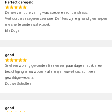
Perfect geregeld
o
R
u
De hele verhuurervaring was soepel en zonder stress.
a
t
Verhuurders reageren zeer snel. De filters zijn erg handig en helpen
t
o
me snel te vinden wat ik zoek.
e
f
Eliz Dogan
d
5
5
,
0
good
o
R
u
Snel een woning gevonden. Binnen een paar dagen had ik al een
a
t
bezichtiging en nu woon ik al in mijn nieuwe huis. Echt een
t
o
geweldige website.
e
f
Douwe Scholten
d
5
5
,
0
good
o