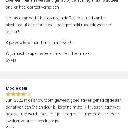
Even een klein misverstand gehad bij de levering, maar was zeer
5
a
snel en heel correct verholpen.
t
e
Helaas gaan we bij het lezen van de Reviews altijd van het
d
slechtste uit deze fout heb ik ook gemaakt maar dit was niet
4
terecht!
,
Bij deze alle lof aan Tim van mr. Noir!!
0
o
Wij zijn echt super tevreden met de
Toon meer
u
Sylvia
t
o
f
5
Mooie deur
R
Juni 2022 in de showroom geweest goed advies gehad bij de aan
a
schaf van een Stalen deur, bij levering miste ik 1 tussen lager wat
t
na gestuurd werd , na ruim 1 jaar nog erg blij met de deur mooie
e
kwaliteit voor een redelijk prijs.
d
Wim