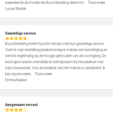
waardeerde de moeite die Boschbedding deed om
Toon meer
,
Lucas Mulder
0
o
u
t
Geweldige service
o
R
f
Boschbedding heeft mij echt verrast met hun geweldige service.
a
5
Toen ik mijn bestelling plaatste kreeg ik meteen een bevestiging en
t
werd ik regelmatig op de hoogte gehouden van de voortgang. De
e
bezorgers waren vriendelijk en behulpzaam bij het plaatsen van
d
mijn nieuwe bed. Ook de kwaliteit van het matras is uitstekend. Ik
5
ben erg tevreden
Toon meer
,
Emma Bakker
0
o
u
t
Aangenaam verrast
o
R