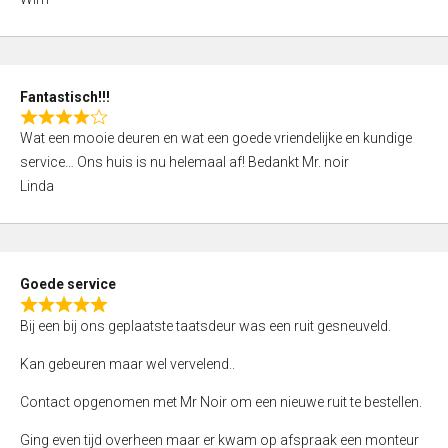
4
,
0
o
Fantastisch!!!
u
R
t
Wat een mooie deuren en wat een goede vriendelijke en kundige
a
o
service… Ons huis is nu helemaal af! Bedankt Mr. noir
t
f
Linda
e
5
d
4
,
Goede service
0
R
o
Bij een bij ons geplaatste taatsdeur was een ruit gesneuveld.
a
u
t
Kan gebeuren maar wel vervelend..
t
e
o
Contact opgenomen met Mr Noir om een nieuwe ruit te bestellen.
d
f
5
Ging even tijd overheen maar er kwam op afspraak een monteur
5