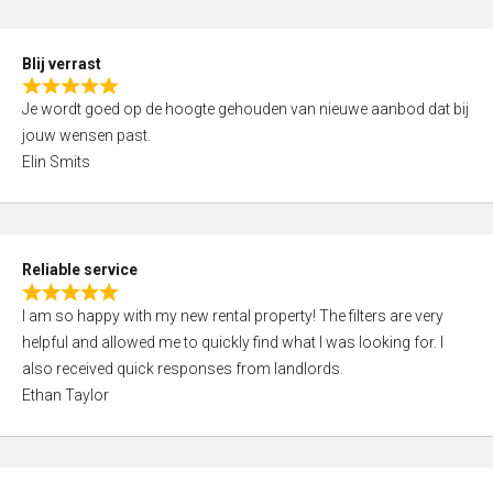
o
d
f
5
5
Blij verrast
,
R
0
Je wordt goed op de hoogte gehouden van nieuwe aanbod dat bij
a
o
jouw wensen past.
t
u
Elin Smits
e
t
d
o
5
f
,
5
Reliable service
0
R
o
I am so happy with my new rental property! The filters are very
a
u
helpful and allowed me to quickly find what I was looking for. I
t
t
also received quick responses from landlords.
e
o
Ethan Taylor
d
f
5
5
,
0