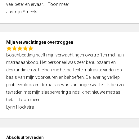
5
o
veel beter en ervaar
Toon meer
,
f
Jasmijn Smeets
0
5
o
u
t
Mijn verwachtingen overtroggen
o
R
f
Boschbedding heeft mijn verwachtingen overtroffen met hun
a
5
matrasaankoop. Het personeel was zeer behulpzaam en
t
deskundig en ze hielpen me het perfecte matras te vinden op
e
basis van mijn voorkeuren en behoeften. De levering verliep
d
probleemloos en de matras was van hoge kwaliteit. Ik ben zeer
5
tevreden met mijn slaapervaring sinds ik het nieuwe matras
,
heb
Toon meer
0
Lynn Hoekstra
o
u
t
o
Absoluut tevreden