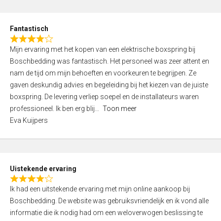
e
d
Fantastisch
5
R
,
Mijn ervaring met het kopen van een elektrische boxspring bij
a
0
Boschbedding was fantastisch. Het personeel was zeer attent en
t
o
nam de tijd om mijn behoeften en voorkeuren te begrijpen. Ze
e
u
gaven deskundig advies en begeleiding bij het kiezen van de juiste
d
t
boxspring. De levering verliep soepel en de installateurs waren
4
o
professioneel. Ik ben erg blij
Toon meer
,
f
Eva Kuijpers
0
5
o
u
t
Uistekende ervaring
o
R
f
Ik had een uitstekende ervaring met mijn online aankoop bij
a
5
Boschbedding. De website was gebruiksvriendelijk en ik vond alle
t
informatie die ik nodig had om een weloverwogen beslissing te
e