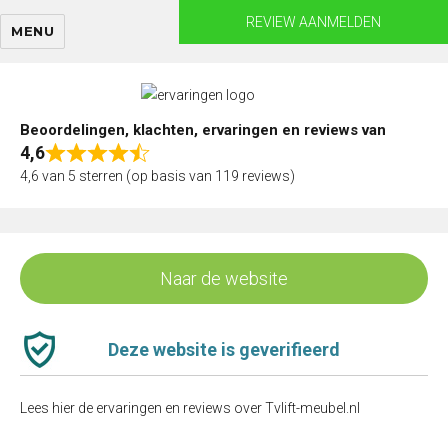
Skip
REVIEW AANMELDEN
MENU
to
content
Beoordelingen, klachten, ervaringen en reviews van
4,6
Rated
4,6 van 5 sterren (op basis van 119 reviews)
4,6
out
of
5
Naar de website
Deze website is geverifieerd
Lees hier de ervaringen en reviews over Tvlift-meubel.nl