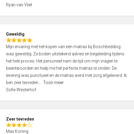
,
Ryan van Vliet
0
o
u
t
Geweldig
o
R
f
Mijn ervaring met het kopen van een matras bij Boschbedding
a
5
was geweldig. Ze boden uitstekend advies en begeleiding tijdens
t
het hele proces. Het personeel nam de tijd om mijn vragen te
e
beantwoorden en hielp me het perfecte matras te vinden. De
d
levering was punctueel en de matras werd met zorg afgeleverd. Ik
5
ben zeer tevreden
Toon meer
,
Sofie Westerhof
0
o
u
t
Zeer tevreden
o
R
f
Max Koning