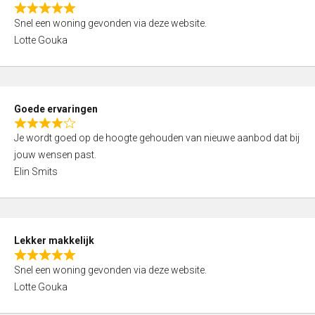
o
R
u
Snel een woning gevonden via deze website.
a
t
Lotte Gouka
t
o
e
f
d
5
5
Goede ervaringen
,
R
0
Je wordt goed op de hoogte gehouden van nieuwe aanbod dat bij
a
o
jouw wensen past.
t
u
Elin Smits
e
t
d
o
4
f
,
5
Lekker makkelijk
0
R
o
Snel een woning gevonden via deze website.
a
u
Lotte Gouka
t
t
e