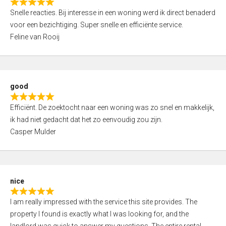
R
u
Snelle reacties. Bij interesse in een woning werd ik direct benaderd
a
t
voor een bezichtiging. Super snelle en efficiënte service.
t
o
Feline van Rooij
e
f
d
5
5
,
good
0
R
o
Efficiënt. De zoektocht naar een woning was zo snel en makkelijk,
a
u
ik had niet gedacht dat het zo eenvoudig zou zijn.
t
t
Casper Mulder
e
o
d
f
5
5
,
nice
0
R
o
I am really impressed with the service this site provides. The
a
u
property I found is exactly what I was looking for, and the
t
t