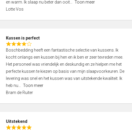
o
en warm. Ik slaap nu beter dan ooit
Toon meer
,
f
Lotte Vos
0
5
o
u
t
Kussen is perfect
o
R
f
Boschbedding heeft een fantastische selectie van kussens. Ik
a
5
kocht onlangs een kussen bij hen en ik ben er zeer tevreden mee.
t
Het personeel was vriendelijk en deskundig en ze hielpen me het
e
perfecte kussen te kiezen op basis van mijn slaapvoorkeuren. De
d
levering was snel en het kussen was van uitstekende kwaliteit. Ik
4
heb nu
Toon meer
,
Bram de Ruiter
0
o
u
t
Uitstekend
o
R
f