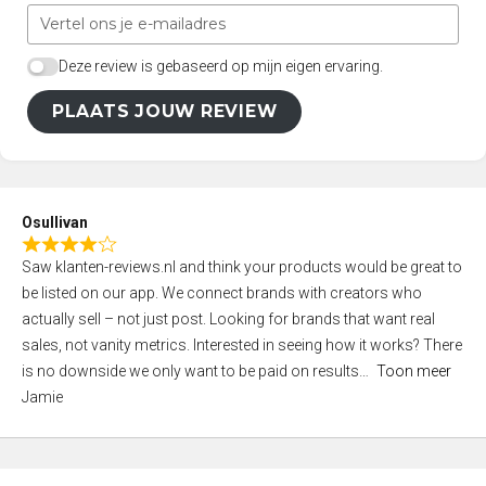
Deze review is gebaseerd op mijn eigen ervaring.
PLAATS JOUW REVIEW
Osullivan
R
Saw klanten-reviews.nl and think your products would be great to
a
be listed on our app. We connect brands with creators who
t
actually sell – not just post. Looking for brands that want real
e
sales, not vanity metrics. Interested in seeing how it works? There
d
is no downside we only want to be paid on results
Toon meer
4
Jamie
,
0
o