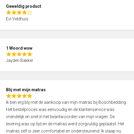
t
Geweldig product
o
R
f
Evi Veldhuis
a
5
t
e
d
1 Woord wow
4
R
,
Jayden Bakker
a
0
t
o
e
u
d
t
Blij met mijn matras
5
o
R
,
f
Ik ben erg blij met de aankoop van mijn matras bij Boschbedding.
a
0
5
Het bestelproces was eenvoudig en de klantenservice was
t
o
vriendelijk en snel in het beantwoorden van mijn vragen. De
e
u
levering was op tijd en de matras werd zorgvuldig geplaatst. Het
d
t
matras zelf is zeer comfortabel en ondersteunend. Ik slaap nu