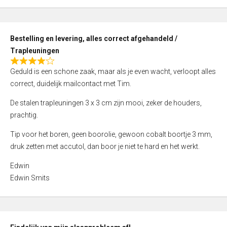
,
0
o
Bestelling en levering, alles correct afgehandeld /
u
Trapleuningen
t
R
o
Geduld is een schone zaak, maar als je even wacht, verloopt alles
a
f
correct, duidelijk mailcontact met Tim.
t
5
e
De stalen trapleuningen 3 x 3 cm zijn mooi, zeker de houders,
d
prachtig.
4
Tip voor het boren, geen boorolie, gewoon cobalt boortje 3 mm,
,
druk zetten met accutol, dan boor je niet te hard en het werkt.
0
o
Edwin
u
Edwin Smits
t
o
f
5