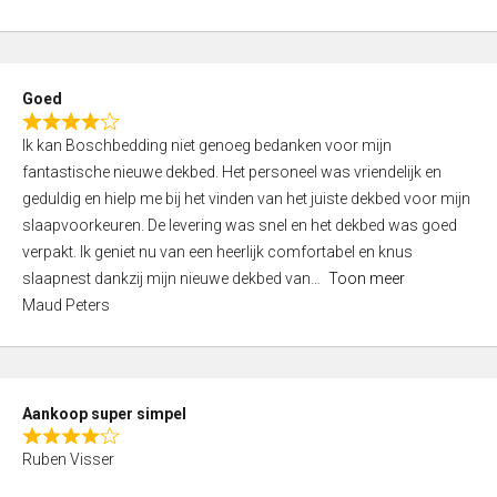
a
5
t
e
d
Goed
4
R
,
Ik kan Boschbedding niet genoeg bedanken voor mijn
a
0
fantastische nieuwe dekbed. Het personeel was vriendelijk en
t
o
geduldig en hielp me bij het vinden van het juiste dekbed voor mijn
e
u
slaapvoorkeuren. De levering was snel en het dekbed was goed
d
t
verpakt. Ik geniet nu van een heerlijk comfortabel en knus
4
o
slaapnest dankzij mijn nieuwe dekbed van
Toon meer
,
f
Maud Peters
0
5
o
u
t
Aankoop super simpel
o
R
f
Ruben Visser
a
5