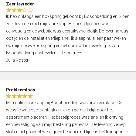
t
Zeer tevreden
o
R
f
Ik heb onlangs een boxspring gekocht bij Boschbedding en ik ben
a
5
zeer tevreden met mijn aankoop. Het bestelproces was
t
eenvoudig en de website was gebruiksvriendelijk. De levering was
e
op tijd en de installatie verliep snel. Ik slaap nu al een paar weken
d
op mijn nieuwe boxspring en het comfort is geweldig. Ik zou
3
Boschbedding aanbevelen
Toon meer
,
Julia Koster
0
o
u
t
Probleemloos
o
R
f
Mijn online aankoop bij Boschbedding was probleemloos. De
a
5
website was overzichtelijk en ik kon gemakkelijk door het
t
assortiment bladeren. Het bestelproces was snel en ik ontving
e
een bevestiging van mijn bestelling per e-mail. De levering verliep
d
vlot en het product werd goed beschermd tijdens het transport. Ik
5