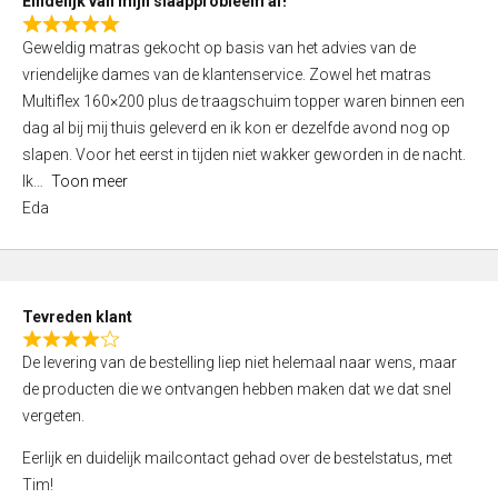
Eindelijk van mijn slaapprobleem af!
R
Geweldig matras gekocht op basis van het advies van de
a
vriendelijke dames van de klantenservice. Zowel het matras
t
Multiflex 160×200 plus de traagschuim topper waren binnen een
e
dag al bij mij thuis geleverd en ik kon er dezelfde avond nog op
d
slapen. Voor het eerst in tijden niet wakker geworden in de nacht.
5
Ik
Toon meer
,
Eda
0
o
u
t
Tevreden klant
o
R
f
De levering van de bestelling liep niet helemaal naar wens, maar
a
5
de producten die we ontvangen hebben maken dat we dat snel
t
vergeten.
e
d
Eerlijk en duidelijk mailcontact gehad over de bestelstatus, met
4
Tim!