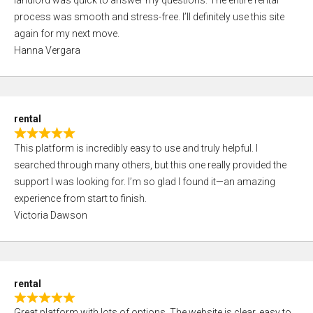
landlord was quick to answer my questions. The entire rental
e
o
process was smooth and stress-free. I’ll definitely use this site
d
f
again for my next move.
5
5
Hanna Vergara
,
0
o
u
rental
t
R
o
This platform is incredibly easy to use and truly helpful. I
a
f
searched through many others, but this one really provided the
t
5
support I was looking for. I’m so glad I found it—an amazing
e
experience from start to finish.
d
Victoria Dawson
5
,
0
o
rental
u
R
t
Great platform with lots of options. The website is clear, easy to