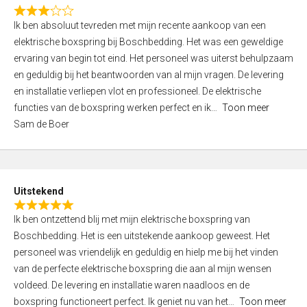
f
R
5
Ik ben absoluut tevreden met mijn recente aankoop van een
a
elektrische boxspring bij Boschbedding. Het was een geweldige
t
ervaring van begin tot eind. Het personeel was uiterst behulpzaam
e
en geduldig bij het beantwoorden van al mijn vragen. De levering
d
en installatie verliepen vlot en professioneel. De elektrische
3
functies van de boxspring werken perfect en ik
Toon meer
,
Sam de Boer
0
o
u
t
Uitstekend
o
R
f
Ik ben ontzettend blij met mijn elektrische boxspring van
a
5
Boschbedding. Het is een uitstekende aankoop geweest. Het
t
personeel was vriendelijk en geduldig en hielp me bij het vinden
e
van de perfecte elektrische boxspring die aan al mijn wensen
d
voldeed. De levering en installatie waren naadloos en de
5
boxspring functioneert perfect. Ik geniet nu van het
Toon meer