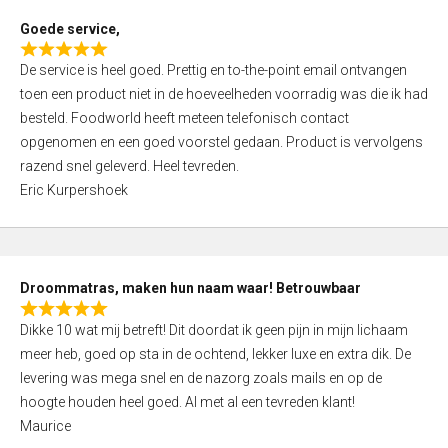
t
Goede service,
o
R
f
De service is heel goed. Prettig en to-the-point email ontvangen
a
5
toen een product niet in de hoeveelheden voorradig was die ik had
t
besteld. Foodworld heeft meteen telefonisch contact
e
opgenomen en een goed voorstel gedaan. Product is vervolgens
d
razend snel geleverd. Heel tevreden.
5
Eric Kurpershoek
,
0
o
u
Droommatras, maken hun naam waar! Betrouwbaar
t
R
o
Dikke 10 wat mij betreft! Dit doordat ik geen pijn in mijn lichaam
a
f
meer heb, goed op sta in de ochtend, lekker luxe en extra dik. De
t
5
levering was mega snel en de nazorg zoals mails en op de
e
hoogte houden heel goed. Al met al een tevreden klant!
d
Maurice
5