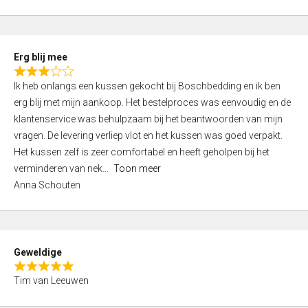
o
u
t
Erg blij mee
o
R
f
Ik heb onlangs een kussen gekocht bij Boschbedding en ik ben
a
5
erg blij met mijn aankoop. Het bestelproces was eenvoudig en de
t
klantenservice was behulpzaam bij het beantwoorden van mijn
e
vragen. De levering verliep vlot en het kussen was goed verpakt.
d
Het kussen zelf is zeer comfortabel en heeft geholpen bij het
3
verminderen van nek
Toon meer
,
Anna Schouten
0
o
u
t
Geweldige
o
R
f
Tim van Leeuwen
a
5
t