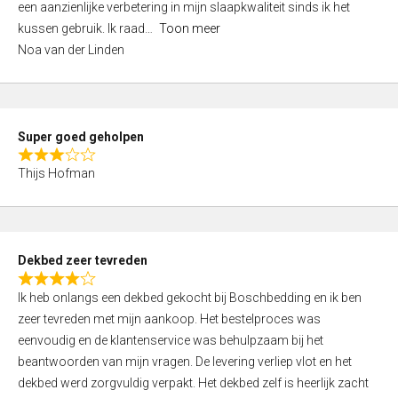
een aanzienlijke verbetering in mijn slaapkwaliteit sinds ik het
4
kussen gebruik. Ik raad
Toon meer
,
Noa van der Linden
0
o
u
t
Super goed geholpen
o
R
f
Thijs Hofman
a
5
t
e
d
Dekbed zeer tevreden
3
R
,
Ik heb onlangs een dekbed gekocht bij Boschbedding en ik ben
a
0
zeer tevreden met mijn aankoop. Het bestelproces was
t
o
eenvoudig en de klantenservice was behulpzaam bij het
e
u
beantwoorden van mijn vragen. De levering verliep vlot en het
d
t
dekbed werd zorgvuldig verpakt. Het dekbed zelf is heerlijk zacht
4