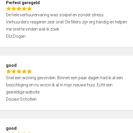
Perfect geregeld
o
R
u
De hele verhuurervaring was soepel en zonder stress.
a
t
Verhuurders reageren zeer snel. De filters zijn erg handig en helpen
t
o
me snel te vinden wat ik zoek.
e
f
Eliz Dogan
d
5
5
,
0
good
o
R
u
Snel een woning gevonden. Binnen een paar dagen had ik al een
a
t
bezichtiging en nu woon ik al in mijn nieuwe huis. Echt een
t
o
geweldige website.
e
f
Douwe Scholten
d
5
5
,
0
good
o