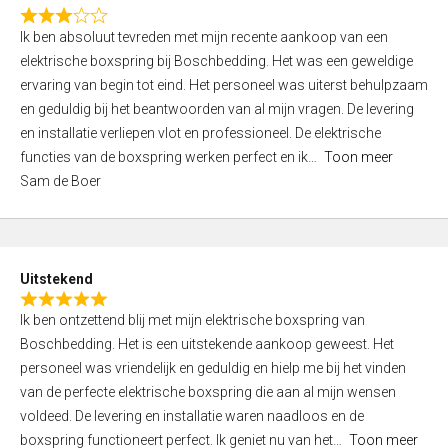
f
R
5
Ik ben absoluut tevreden met mijn recente aankoop van een
a
elektrische boxspring bij Boschbedding. Het was een geweldige
t
ervaring van begin tot eind. Het personeel was uiterst behulpzaam
e
en geduldig bij het beantwoorden van al mijn vragen. De levering
d
en installatie verliepen vlot en professioneel. De elektrische
3
functies van de boxspring werken perfect en ik
Toon meer
,
Sam de Boer
0
o
u
t
Uitstekend
o
R
f
Ik ben ontzettend blij met mijn elektrische boxspring van
a
5
Boschbedding. Het is een uitstekende aankoop geweest. Het
t
personeel was vriendelijk en geduldig en hielp me bij het vinden
e
van de perfecte elektrische boxspring die aan al mijn wensen
d
voldeed. De levering en installatie waren naadloos en de
5
boxspring functioneert perfect. Ik geniet nu van het
Toon meer