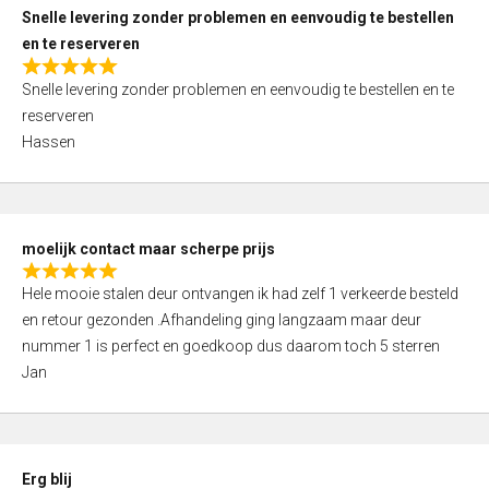
u
Snelle levering zonder problemen en eenvoudig te bestellen
t
en te reserveren
o
R
f
Snelle levering zonder problemen en eenvoudig te bestellen en te
a
5
reserveren
t
Hassen
e
d
5
,
moelijk contact maar scherpe prijs
0
R
o
Hele mooie stalen deur ontvangen ik had zelf 1 verkeerde besteld
a
u
en retour gezonden .Afhandeling ging langzaam maar deur
t
t
nummer 1 is perfect en goedkoop dus daarom toch 5 sterren
e
o
Jan
d
f
5
5
,
0
Erg blij