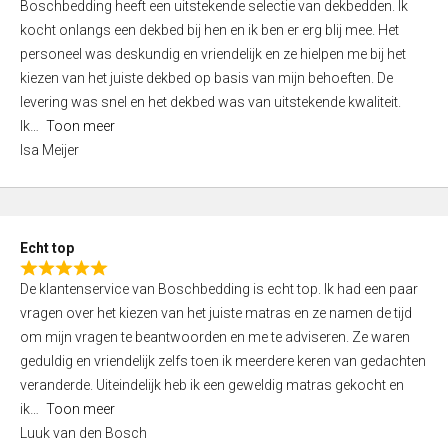
Boschbedding heeft een uitstekende selectie van dekbedden. Ik
a
5
kocht onlangs een dekbed bij hen en ik ben er erg blij mee. Het
t
personeel was deskundig en vriendelijk en ze hielpen me bij het
e
kiezen van het juiste dekbed op basis van mijn behoeften. De
d
levering was snel en het dekbed was van uitstekende kwaliteit.
5
Ik
Toon meer
,
Isa Meijer
0
o
u
t
Echt top
o
R
f
De klantenservice van Boschbedding is echt top. Ik had een paar
a
5
vragen over het kiezen van het juiste matras en ze namen de tijd
t
om mijn vragen te beantwoorden en me te adviseren. Ze waren
e
geduldig en vriendelijk zelfs toen ik meerdere keren van gedachten
d
veranderde. Uiteindelijk heb ik een geweldig matras gekocht en
5
ik
Toon meer
,
Luuk van den Bosch
0