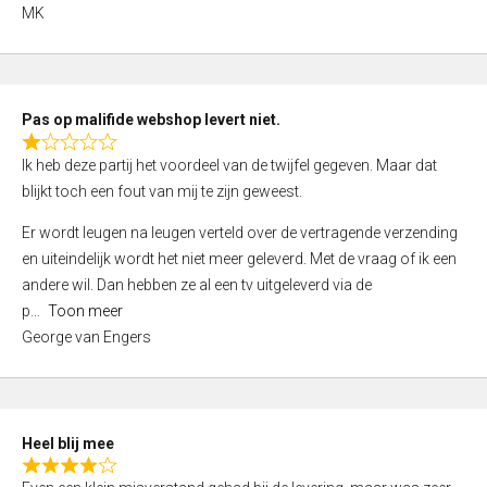
,
MK
0
o
u
t
Pas op malifide webshop levert niet.
o
R
Ik heb deze partij het voordeel van de twijfel gegeven. Maar dat
f
a
blijkt toch een fout van mij te zijn geweest.
5
t
e
Er wordt leugen na leugen verteld over de vertragende verzending
d
en uiteindelijk wordt het niet meer geleverd. Met de vraag of ik een
1
andere wil. Dan hebben ze al een tv uitgeleverd via de
,
p
Toon meer
0
George van Engers
o
u
t
o
Heel blij mee
f
R