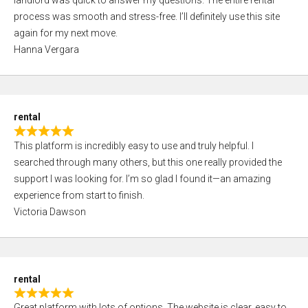
landlord was quick to answer my questions. The entire rental
e
o
process was smooth and stress-free. I’ll definitely use this site
d
f
again for my next move.
5
5
Hanna Vergara
,
0
o
u
rental
t
R
o
This platform is incredibly easy to use and truly helpful. I
a
f
searched through many others, but this one really provided the
t
5
support I was looking for. I’m so glad I found it—an amazing
e
experience from start to finish.
d
Victoria Dawson
5
,
0
o
rental
u
R
t
Great platform with lots of options. The website is clear, easy to