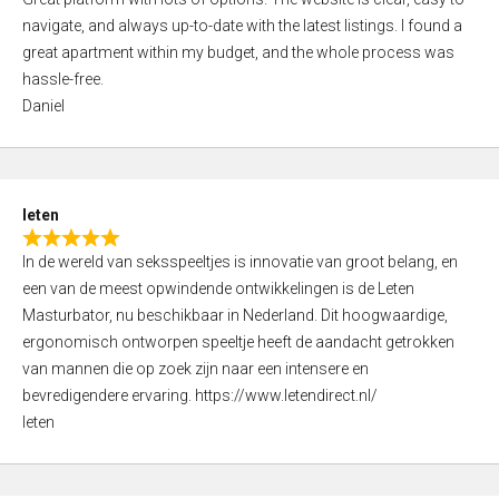
a
o
navigate, and always up-to-date with the latest listings. I found a
t
f
great apartment within my budget, and the whole process was
e
5
hassle-free.
d
Daniel
5
,
0
o
leten
u
R
t
In de wereld van seksspeeltjes is innovatie van groot belang, en
a
o
een van de meest opwindende ontwikkelingen is de Leten
t
f
Masturbator, nu beschikbaar in Nederland. Dit hoogwaardige,
e
5
ergonomisch ontworpen speeltje heeft de aandacht getrokken
d
van mannen die op zoek zijn naar een intensere en
5
bevredigendere ervaring. https://www.letendirect.nl/
,
leten
0
o
u