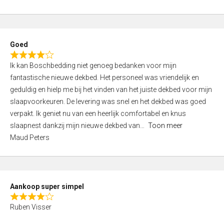
a
5
t
e
d
Goed
4
R
,
Ik kan Boschbedding niet genoeg bedanken voor mijn
a
0
fantastische nieuwe dekbed. Het personeel was vriendelijk en
t
o
geduldig en hielp me bij het vinden van het juiste dekbed voor mijn
e
u
slaapvoorkeuren. De levering was snel en het dekbed was goed
d
t
verpakt. Ik geniet nu van een heerlijk comfortabel en knus
4
o
slaapnest dankzij mijn nieuwe dekbed van
Toon meer
,
f
Maud Peters
0
5
o
u
t
Aankoop super simpel
o
R
f
Ruben Visser
a
5