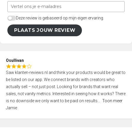
Deze review is gebaseerd op mijn eigen ervaring.
PLAATS JOUW REVIEW
Osullivan
R
Saw klanten-reviews.nl and think your products would be great to
a
be listed on our app. We connect brands with creators who
t
actually sell – not just post. Looking for brands that want real
e
sales, not vanity metrics. Interested in seeing how it works? There
d
is no downside we only want to be paid on results
Toon meer
4
Jamie
,
0
o