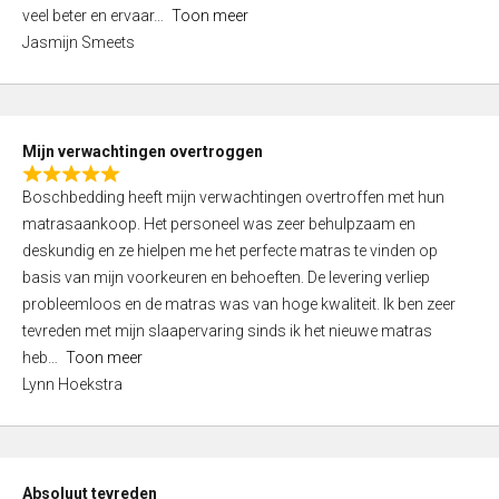
5
o
veel beter en ervaar
Toon meer
,
f
Jasmijn Smeets
0
5
o
u
t
Mijn verwachtingen overtroggen
o
R
f
Boschbedding heeft mijn verwachtingen overtroffen met hun
a
5
matrasaankoop. Het personeel was zeer behulpzaam en
t
deskundig en ze hielpen me het perfecte matras te vinden op
e
basis van mijn voorkeuren en behoeften. De levering verliep
d
probleemloos en de matras was van hoge kwaliteit. Ik ben zeer
5
tevreden met mijn slaapervaring sinds ik het nieuwe matras
,
heb
Toon meer
0
Lynn Hoekstra
o
u
t
o
Absoluut tevreden