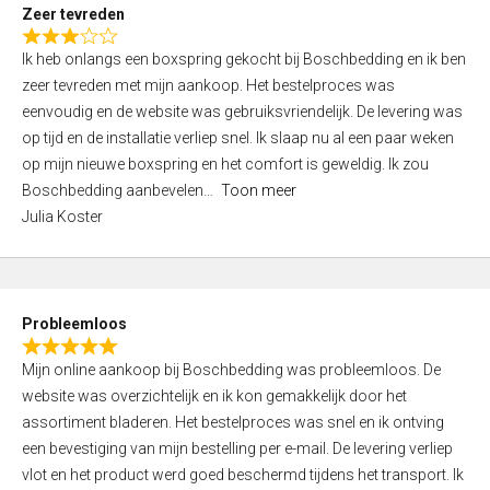
t
Zeer tevreden
o
R
f
Ik heb onlangs een boxspring gekocht bij Boschbedding en ik ben
a
5
zeer tevreden met mijn aankoop. Het bestelproces was
t
eenvoudig en de website was gebruiksvriendelijk. De levering was
e
op tijd en de installatie verliep snel. Ik slaap nu al een paar weken
d
op mijn nieuwe boxspring en het comfort is geweldig. Ik zou
3
Boschbedding aanbevelen
Toon meer
,
Julia Koster
0
o
u
t
Probleemloos
o
R
f
Mijn online aankoop bij Boschbedding was probleemloos. De
a
5
website was overzichtelijk en ik kon gemakkelijk door het
t
assortiment bladeren. Het bestelproces was snel en ik ontving
e
een bevestiging van mijn bestelling per e-mail. De levering verliep
d
vlot en het product werd goed beschermd tijdens het transport. Ik
5