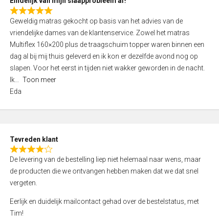
Eindelijk van mijn slaapprobleem af!
R
Geweldig matras gekocht op basis van het advies van de
a
vriendelijke dames van de klantenservice. Zowel het matras
t
Multiflex 160×200 plus de traagschuim topper waren binnen een
e
dag al bij mij thuis geleverd en ik kon er dezelfde avond nog op
d
slapen. Voor het eerst in tijden niet wakker geworden in de nacht.
5
Ik
Toon meer
,
Eda
0
o
u
t
Tevreden klant
o
R
f
De levering van de bestelling liep niet helemaal naar wens, maar
a
5
de producten die we ontvangen hebben maken dat we dat snel
t
vergeten.
e
d
Eerlijk en duidelijk mailcontact gehad over de bestelstatus, met
4
Tim!