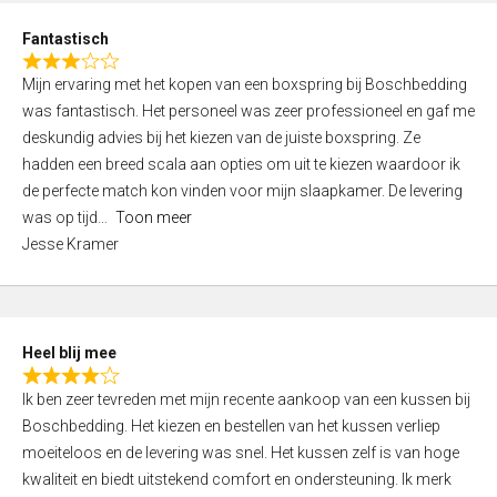
u
d
t
Fantastisch
4
o
R
,
f
Mijn ervaring met het kopen van een boxspring bij Boschbedding
a
0
5
was fantastisch. Het personeel was zeer professioneel en gaf me
t
o
deskundig advies bij het kiezen van de juiste boxspring. Ze
e
u
hadden een breed scala aan opties om uit te kiezen waardoor ik
d
t
de perfecte match kon vinden voor mijn slaapkamer. De levering
3
o
was op tijd
Toon meer
,
f
Jesse Kramer
0
5
o
u
t
Heel blij mee
o
R
f
Ik ben zeer tevreden met mijn recente aankoop van een kussen bij
a
5
Boschbedding. Het kiezen en bestellen van het kussen verliep
t
moeiteloos en de levering was snel. Het kussen zelf is van hoge
e
kwaliteit en biedt uitstekend comfort en ondersteuning. Ik merk
d