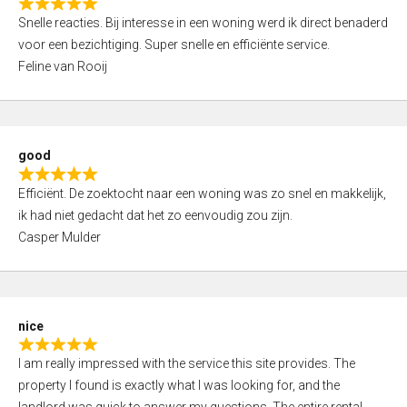
R
u
Snelle reacties. Bij interesse in een woning werd ik direct benaderd
a
t
voor een bezichtiging. Super snelle en efficiënte service.
t
o
Feline van Rooij
e
f
d
5
5
,
good
0
R
o
Efficiënt. De zoektocht naar een woning was zo snel en makkelijk,
a
u
ik had niet gedacht dat het zo eenvoudig zou zijn.
t
t
Casper Mulder
e
o
d
f
5
5
,
nice
0
R
o
I am really impressed with the service this site provides. The
a
u
property I found is exactly what I was looking for, and the
t
t