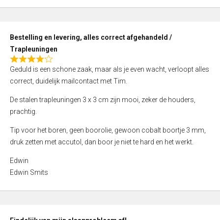
,
0
o
Bestelling en levering, alles correct afgehandeld /
u
Trapleuningen
t
R
o
Geduld is een schone zaak, maar als je even wacht, verloopt alles
a
f
correct, duidelijk mailcontact met Tim.
t
5
e
De stalen trapleuningen 3 x 3 cm zijn mooi, zeker de houders,
d
prachtig.
4
Tip voor het boren, geen boorolie, gewoon cobalt boortje 3 mm,
,
druk zetten met accutol, dan boor je niet te hard en het werkt.
0
o
Edwin
u
Edwin Smits
t
o
f
5