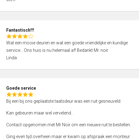
4
,
0
o
Fantastisch!!!
u
R
t
Wat een mooie deuren en wat een goede vriendelijke en kundige
a
o
service… Ons huis is nu helemaal af! Bedankt Mr. noir
t
f
Linda
e
5
d
4
,
Goede service
0
R
o
Bij een bij ons geplaatste taatsdeur was een ruit gesneuveld.
a
u
t
Kan gebeuren maar wel vervelend..
t
e
o
Contact opgenomen met Mr Noir om een nieuwe ruit te bestellen.
d
f
5
Ging even tijd overheen maar er kwam op afspraak een monteur
5