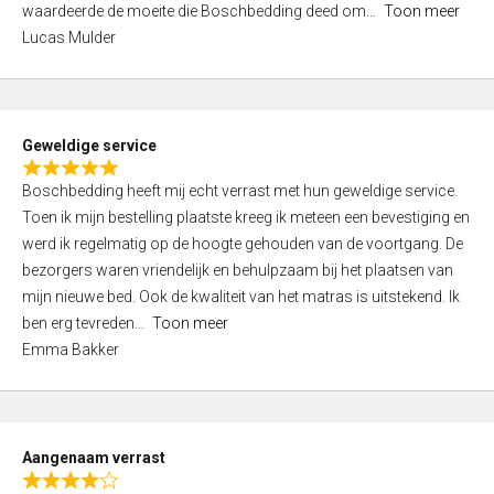
waardeerde de moeite die Boschbedding deed om
Toon meer
,
Lucas Mulder
0
o
u
t
Geweldige service
o
R
f
Boschbedding heeft mij echt verrast met hun geweldige service.
a
5
Toen ik mijn bestelling plaatste kreeg ik meteen een bevestiging en
t
werd ik regelmatig op de hoogte gehouden van de voortgang. De
e
bezorgers waren vriendelijk en behulpzaam bij het plaatsen van
d
mijn nieuwe bed. Ook de kwaliteit van het matras is uitstekend. Ik
5
ben erg tevreden
Toon meer
,
Emma Bakker
0
o
u
t
Aangenaam verrast
o
R