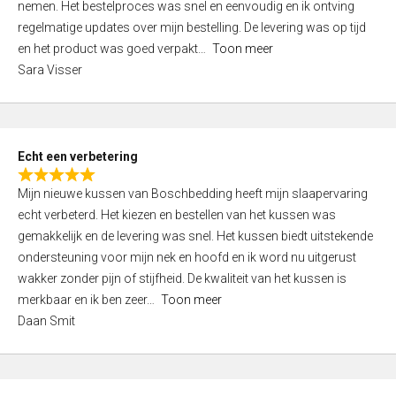
nemen. Het bestelproces was snel en eenvoudig en ik ontving
d
regelmatige updates over mijn bestelling. De levering was op tijd
4
en het product was goed verpakt
Toon meer
,
Sara Visser
0
o
u
t
Echt een verbetering
o
R
f
Mijn nieuwe kussen van Boschbedding heeft mijn slaapervaring
a
5
echt verbeterd. Het kiezen en bestellen van het kussen was
t
gemakkelijk en de levering was snel. Het kussen biedt uitstekende
e
ondersteuning voor mijn nek en hoofd en ik word nu uitgerust
d
wakker zonder pijn of stijfheid. De kwaliteit van het kussen is
5
merkbaar en ik ben zeer
Toon meer
,
Daan Smit
0
o
u