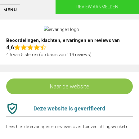
Skip
REVIEW AANMELDEN
MENU
to
content
Beoordelingen, klachten, ervaringen en reviews van
4,6
Rated
4,6 van 5 sterren (op basis van 119 reviews)
4,6
out
of
5
Naar de website
Deze website is geverifieerd
Lees hier de ervaringen en reviews over Tuinverlichtingswinkel.nl