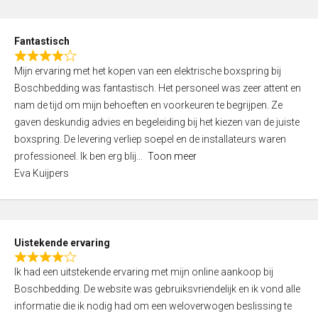
e
d
Fantastisch
5
R
,
Mijn ervaring met het kopen van een elektrische boxspring bij
a
0
Boschbedding was fantastisch. Het personeel was zeer attent en
t
o
nam de tijd om mijn behoeften en voorkeuren te begrijpen. Ze
e
u
gaven deskundig advies en begeleiding bij het kiezen van de juiste
d
t
boxspring. De levering verliep soepel en de installateurs waren
4
o
professioneel. Ik ben erg blij
Toon meer
,
f
Eva Kuijpers
0
5
o
u
t
Uistekende ervaring
o
R
f
Ik had een uitstekende ervaring met mijn online aankoop bij
a
5
Boschbedding. De website was gebruiksvriendelijk en ik vond alle
t
informatie die ik nodig had om een weloverwogen beslissing te
e