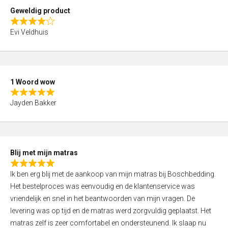
t
Geweldig product
o
R
f
Evi Veldhuis
a
5
t
e
d
1 Woord wow
4
R
,
Jayden Bakker
a
0
t
o
e
u
d
t
Blij met mijn matras
5
o
R
,
f
Ik ben erg blij met de aankoop van mijn matras bij Boschbedding.
a
0
5
Het bestelproces was eenvoudig en de klantenservice was
t
o
vriendelijk en snel in het beantwoorden van mijn vragen. De
e
u
levering was op tijd en de matras werd zorgvuldig geplaatst. Het
d
t
matras zelf is zeer comfortabel en ondersteunend. Ik slaap nu