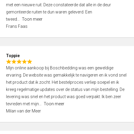
,
met een nieuwe ruit. Deze constateerde dat alle in de deur
0
gemonteerde ruiten te dun waren geleverd. Een
o
tweed
Toon meer
u
Frans Faas
t
o
f
5
Toppie
R
Mijn online aankoop bij Boschbedding was een geweldige
a
ervaring. De website was gemakkelijk te navigeren en ik vond snel
t
het product dat ik zocht. Het bestelproces verliep soepel en ik
e
kreeg regelmatige updates over de status van mijn bestelling. De
d
levering was snel en het product was goed verpakt. Ik ben zeer
5
tevreden met mijn
Toon meer
,
Milan van der Meer
0
o
u