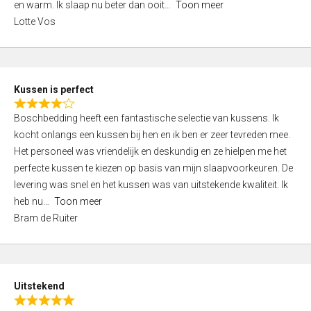
o
en warm. Ik slaap nu beter dan ooit
Toon meer
,
f
Lotte Vos
0
5
o
u
t
Kussen is perfect
o
R
f
Boschbedding heeft een fantastische selectie van kussens. Ik
a
5
kocht onlangs een kussen bij hen en ik ben er zeer tevreden mee.
t
Het personeel was vriendelijk en deskundig en ze hielpen me het
e
perfecte kussen te kiezen op basis van mijn slaapvoorkeuren. De
d
levering was snel en het kussen was van uitstekende kwaliteit. Ik
4
heb nu
Toon meer
,
Bram de Ruiter
0
o
u
t
Uitstekend
o
R
f