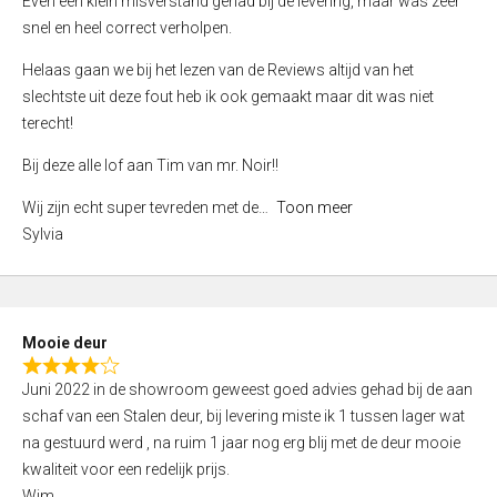
Even een klein misverstand gehad bij de levering, maar was zeer
5
a
snel en heel correct verholpen.
t
e
Helaas gaan we bij het lezen van de Reviews altijd van het
d
slechtste uit deze fout heb ik ook gemaakt maar dit was niet
4
terecht!
,
Bij deze alle lof aan Tim van mr. Noir!!
0
o
Wij zijn echt super tevreden met de
Toon meer
u
Sylvia
t
o
f
5
Mooie deur
R
Juni 2022 in de showroom geweest goed advies gehad bij de aan
a
schaf van een Stalen deur, bij levering miste ik 1 tussen lager wat
t
na gestuurd werd , na ruim 1 jaar nog erg blij met de deur mooie
e
kwaliteit voor een redelijk prijs.
d
Wim