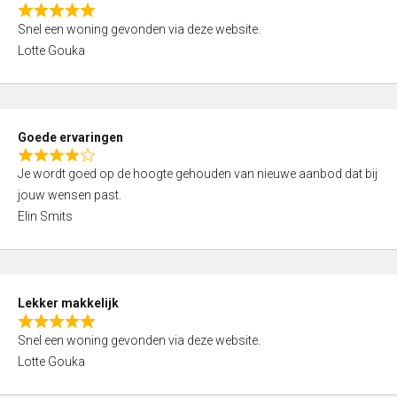
o
R
u
Snel een woning gevonden via deze website.
a
t
Lotte Gouka
t
o
e
f
d
5
5
Goede ervaringen
,
R
0
Je wordt goed op de hoogte gehouden van nieuwe aanbod dat bij
a
o
jouw wensen past.
t
u
Elin Smits
e
t
d
o
4
f
,
5
Lekker makkelijk
0
R
o
Snel een woning gevonden via deze website.
a
u
Lotte Gouka
t
t
e