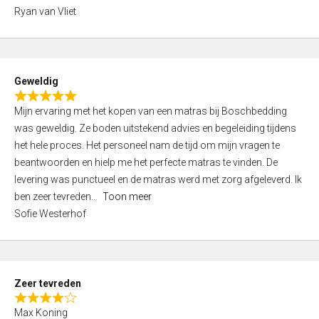
,
Ryan van Vliet
0
o
u
t
Geweldig
o
R
f
Mijn ervaring met het kopen van een matras bij Boschbedding
a
5
was geweldig. Ze boden uitstekend advies en begeleiding tijdens
t
het hele proces. Het personeel nam de tijd om mijn vragen te
e
beantwoorden en hielp me het perfecte matras te vinden. De
d
levering was punctueel en de matras werd met zorg afgeleverd. Ik
5
ben zeer tevreden
Toon meer
,
Sofie Westerhof
0
o
u
t
Zeer tevreden
o
R
f
Max Koning