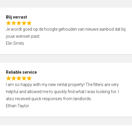
o
d
f
5
5
Blij verrast
,
R
0
Je wordt goed op de hoogte gehouden van nieuwe aanbod dat bij
a
o
jouw wensen past.
t
u
Elin Smits
e
t
d
o
5
f
,
5
Reliable service
0
R
o
I am so happy with my new rental property! The filters are very
a
u
helpful and allowed me to quickly find what I was looking for. I
t
t
also received quick responses from landlords.
e
o
Ethan Taylor
d
f
5
5
,
0