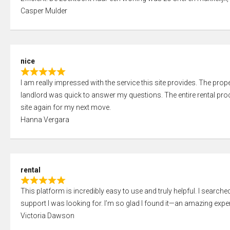
a
o
Casper Mulder
t
u
e
t
d
o
5
f
nice
,
5
R
0
I am really impressed with the service this site provides. The prope
a
o
landlord was quick to answer my questions. The entire rental proce
t
u
site again for my next move.
e
t
Hanna Vergara
d
o
5
f
,
5
0
rental
o
R
u
This platform is incredibly easy to use and truly helpful. I search
a
t
support I was looking for. I’m so glad I found it—an amazing exper
t
o
Victoria Dawson
e
f