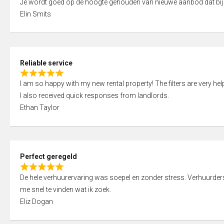
Je wordt goed op de hoogte gehouden van nieuwe aanbod dat bij
a
o
Elin Smits
t
u
e
t
d
o
5
f
Reliable service
,
5
R
0
I am so happy with my new rental property! The filters are very hel
a
o
I also received quick responses from landlords.
t
u
Ethan Taylor
e
t
d
o
5
f
,
5
Perfect geregeld
0
R
o
De hele verhuurervaring was soepel en zonder stress. Verhuurders r
a
u
me snel te vinden wat ik zoek.
t
t
Eliz Dogan
e
o
d
f