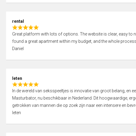
d
5
5
,
rental
0
R
o
Great platform with lots of options. The website is clear, easy to na
a
u
found a great apartment within my budget, and the whole process
t
t
Daniel
e
o
d
f
5
5
,
leten
0
R
o
In de wereld van seksspeeltjes is innovatie van groot belang, en 
a
u
Masturbator, nu beschikbaar in Nederland. Dit hoogwaardige, er
t
t
getrokken van mannen die op zoek zijn naar een intensere en bevre
e
o
leten
d
f
5
5
,