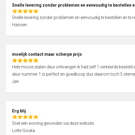
0
Snelle levering zonder problemen en eenvoudig te bestellen e
o
R
u
Snelle levering zonder problemen en eenvoudig te bestellen en te 
a
t
Hassen
t
o
e
f
d
5
5
moelijk contact maar scherpe prijs
,
R
0
Hele mooie stalen deur ontvangen ik had zelf 1 verkeerde bestel
a
o
deur nummer 1 is perfect en goedkoop dus daarom toch 5 sterre
t
u
Jan
e
t
d
o
5
f
,
5
Erg blij
0
R
o
Snel een woning gevonden via deze website.
a
u
Lotte Gouka
t