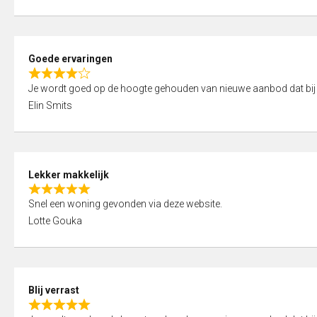
t
e
o
d
f
5
5
Goede ervaringen
,
R
0
Je wordt goed op de hoogte gehouden van nieuwe aanbod dat bij
a
o
Elin Smits
t
u
e
t
d
o
4
f
Lekker makkelijk
,
5
R
0
Snel een woning gevonden via deze website.
a
o
Lotte Gouka
t
u
e
t
d
o
5
f
Blij verrast
,
5
R
0