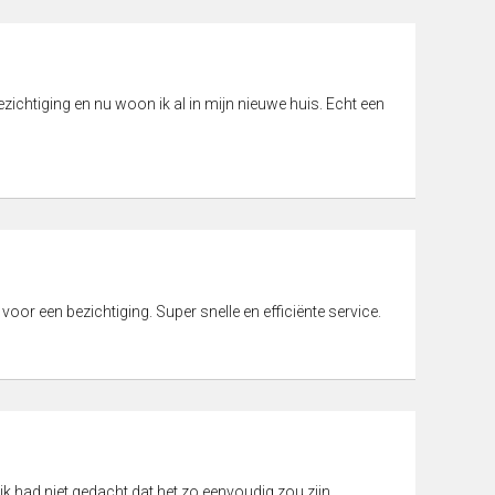
ichtiging en nu woon ik al in mijn nieuwe huis. Echt een
 voor een bezichtiging. Super snelle en efficiënte service.
ik had niet gedacht dat het zo eenvoudig zou zijn.