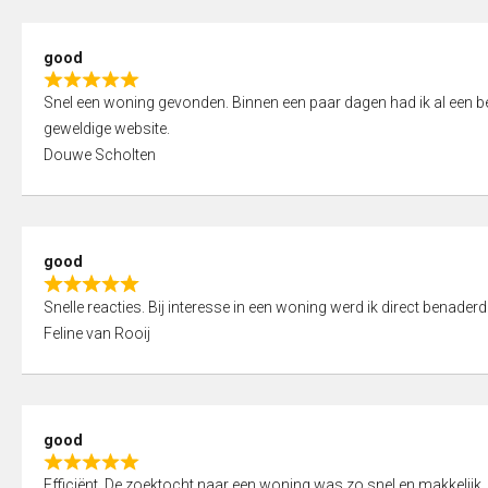
5
5
,
good
0
R
o
Snel een woning gevonden. Binnen een paar dagen had ik al een bez
a
u
geweldige website.
t
t
Douwe Scholten
e
o
d
f
5
5
,
good
0
R
o
Snelle reacties. Bij interesse in een woning werd ik direct benaderd
a
u
Feline van Rooij
t
t
e
o
d
f
5
5
good
,
R
0
Efficiënt. De zoektocht naar een woning was zo snel en makkelijk, 