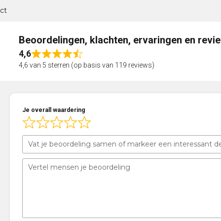
ct
Beoordelingen, klachten, ervaringen en revi
4,6
Rated
4,6 van 5 sterren (op basis van 119 reviews)
4,6
out
of
5
Je overall waardering