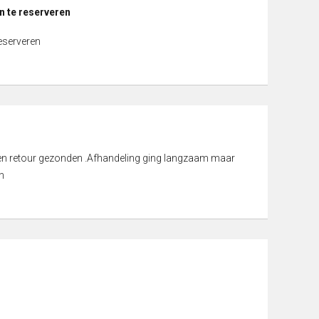
n te reserveren
reserveren
d en retour gezonden .Afhandeling ging langzaam maar
n