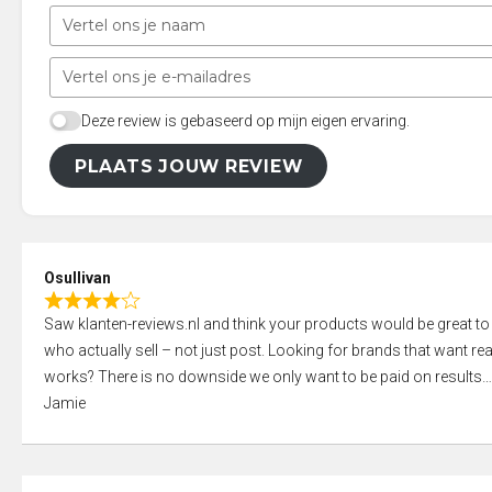
Deze review is gebaseerd op mijn eigen ervaring.
PLAATS JOUW REVIEW
Osullivan
R
Saw klanten-reviews.nl and think your products would be great to
a
who actually sell – not just post. Looking for brands that want real
t
works? There is no downside we only want to be paid on results
e
Jamie
d
4
,