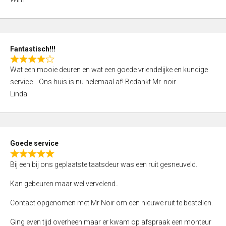
4
,
0
o
Fantastisch!!!
u
R
t
Wat een mooie deuren en wat een goede vriendelijke en kundige
a
o
service… Ons huis is nu helemaal af! Bedankt Mr. noir
t
f
Linda
e
5
d
4
,
Goede service
0
R
o
Bij een bij ons geplaatste taatsdeur was een ruit gesneuveld.
a
u
t
Kan gebeuren maar wel vervelend..
t
e
o
Contact opgenomen met Mr Noir om een nieuwe ruit te bestellen.
d
f
5
Ging even tijd overheen maar er kwam op afspraak een monteur
5