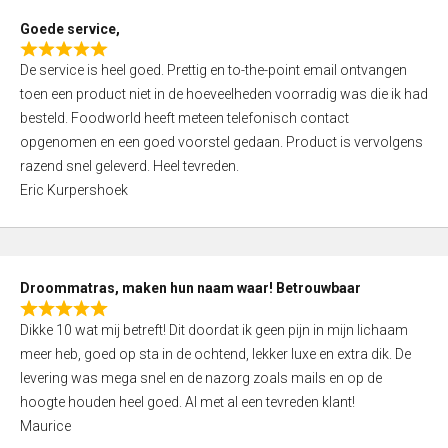
t
Goede service,
o
R
f
De service is heel goed. Prettig en to-the-point email ontvangen
a
5
toen een product niet in de hoeveelheden voorradig was die ik had
t
besteld. Foodworld heeft meteen telefonisch contact
e
opgenomen en een goed voorstel gedaan. Product is vervolgens
d
razend snel geleverd. Heel tevreden.
5
Eric Kurpershoek
,
0
o
u
Droommatras, maken hun naam waar! Betrouwbaar
t
R
o
Dikke 10 wat mij betreft! Dit doordat ik geen pijn in mijn lichaam
a
f
meer heb, goed op sta in de ochtend, lekker luxe en extra dik. De
t
5
levering was mega snel en de nazorg zoals mails en op de
e
hoogte houden heel goed. Al met al een tevreden klant!
d
Maurice
5