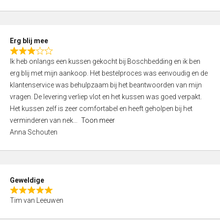
o
u
t
Erg blij mee
o
R
f
Ik heb onlangs een kussen gekocht bij Boschbedding en ik ben
a
5
erg blij met mijn aankoop. Het bestelproces was eenvoudig en de
t
klantenservice was behulpzaam bij het beantwoorden van mijn
e
vragen. De levering verliep vlot en het kussen was goed verpakt.
d
Het kussen zelf is zeer comfortabel en heeft geholpen bij het
3
verminderen van nek
Toon meer
,
Anna Schouten
0
o
u
t
Geweldige
o
R
f
Tim van Leeuwen
a
5
t