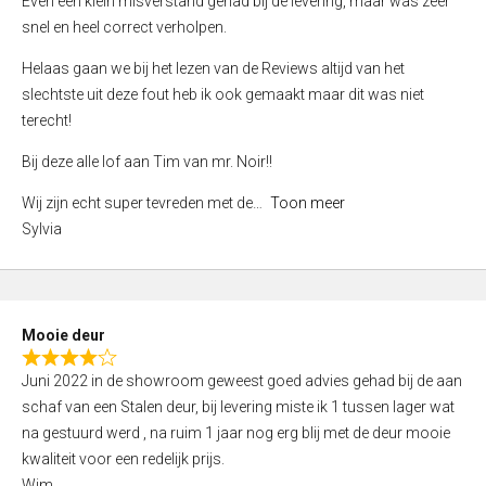
Even een klein misverstand gehad bij de levering, maar was zeer
5
a
snel en heel correct verholpen.
t
e
Helaas gaan we bij het lezen van de Reviews altijd van het
d
slechtste uit deze fout heb ik ook gemaakt maar dit was niet
4
terecht!
,
Bij deze alle lof aan Tim van mr. Noir!!
0
o
Wij zijn echt super tevreden met de
Toon meer
u
Sylvia
t
o
f
5
Mooie deur
R
Juni 2022 in de showroom geweest goed advies gehad bij de aan
a
schaf van een Stalen deur, bij levering miste ik 1 tussen lager wat
t
na gestuurd werd , na ruim 1 jaar nog erg blij met de deur mooie
e
kwaliteit voor een redelijk prijs.
d
Wim