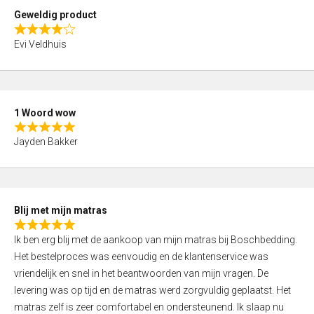
t
Geweldig product
o
R
f
Evi Veldhuis
a
5
t
e
d
1 Woord wow
4
R
,
Jayden Bakker
a
0
t
o
e
u
d
t
Blij met mijn matras
5
o
R
,
f
Ik ben erg blij met de aankoop van mijn matras bij Boschbedding.
a
0
5
Het bestelproces was eenvoudig en de klantenservice was
t
o
vriendelijk en snel in het beantwoorden van mijn vragen. De
e
u
levering was op tijd en de matras werd zorgvuldig geplaatst. Het
d
t
matras zelf is zeer comfortabel en ondersteunend. Ik slaap nu