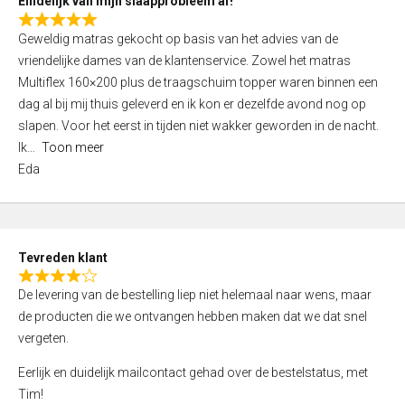
Eindelijk van mijn slaapprobleem af!
R
Geweldig matras gekocht op basis van het advies van de
a
vriendelijke dames van de klantenservice. Zowel het matras
t
Multiflex 160×200 plus de traagschuim topper waren binnen een
e
dag al bij mij thuis geleverd en ik kon er dezelfde avond nog op
d
slapen. Voor het eerst in tijden niet wakker geworden in de nacht.
5
Ik
Toon meer
,
Eda
0
o
u
t
Tevreden klant
o
R
f
De levering van de bestelling liep niet helemaal naar wens, maar
a
5
de producten die we ontvangen hebben maken dat we dat snel
t
vergeten.
e
d
Eerlijk en duidelijk mailcontact gehad over de bestelstatus, met
4
Tim!