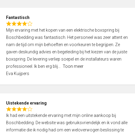
e
d
Fantastisch
5
R
,
Mijn ervaring met het kopen van een elektrische boxspring bij
a
0
Boschbedding was fantastisch. Het personeel was zeer attent en
t
o
nam de tijd om mijn behoeften en voorkeuren te begrijpen. Ze
e
u
gaven deskundig advies en begeleiding bij het kiezen van de juiste
d
t
boxspring. De levering verliep soepel en de installateurs waren
4
o
professioneel. Ik ben erg blij
Toon meer
,
f
Eva Kuijpers
0
5
o
u
t
Uistekende ervaring
o
R
f
Ik had een uitstekende ervaring met mijn online aankoop bij
a
5
Boschbedding. De website was gebruiksvriendelijk en ik vond alle
t
informatie die ik nodig had om een weloverwogen beslissing te
e