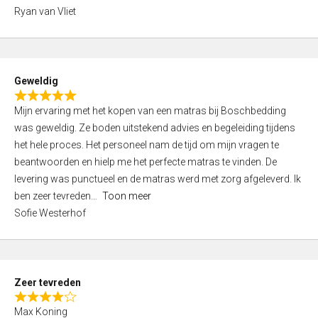
,
Ryan van Vliet
0
o
u
t
Geweldig
o
R
f
Mijn ervaring met het kopen van een matras bij Boschbedding
a
5
was geweldig. Ze boden uitstekend advies en begeleiding tijdens
t
het hele proces. Het personeel nam de tijd om mijn vragen te
e
beantwoorden en hielp me het perfecte matras te vinden. De
d
levering was punctueel en de matras werd met zorg afgeleverd. Ik
5
ben zeer tevreden
Toon meer
,
Sofie Westerhof
0
o
u
t
Zeer tevreden
o
R
f
Max Koning