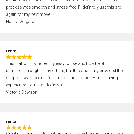
landlord was quick to answer my questions. The entire rental
e
o
process was smooth and stress-free. I’ll definitely use this site
d
f
again for my next move.
5
5
Hanna Vergara
,
0
o
u
rental
t
R
o
This platform is incredibly easy to use and truly helpful. I
a
f
searched through many others, but this one really provided the
t
5
support I was looking for. I’m so glad I found it—an amazing
e
experience from start to finish.
d
Victoria Dawson
5
,
0
o
rental
u
R
t
Great platform with lots of options. The website is clear, easy to