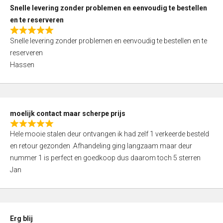
u
Snelle levering zonder problemen en eenvoudig te bestellen
t
en te reserveren
o
R
f
Snelle levering zonder problemen en eenvoudig te bestellen en te
a
5
reserveren
t
Hassen
e
d
5
,
moelijk contact maar scherpe prijs
0
R
o
Hele mooie stalen deur ontvangen ik had zelf 1 verkeerde besteld
a
u
en retour gezonden .Afhandeling ging langzaam maar deur
t
t
nummer 1 is perfect en goedkoop dus daarom toch 5 sterren
e
o
Jan
d
f
5
5
,
0
Erg blij