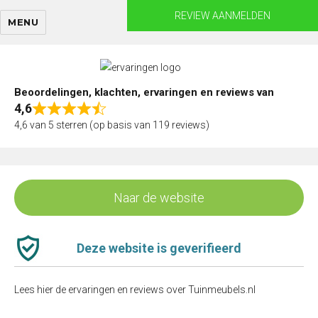
Skip
REVIEW AANMELDEN
MENU
to
content
Beoordelingen, klachten, ervaringen en reviews van
4,6
Rated
4,6 van 5 sterren (op basis van 119 reviews)
4,6
out
of
5
Naar de website
Deze website is geverifieerd
Lees hier de ervaringen en reviews over Tuinmeubels.nl