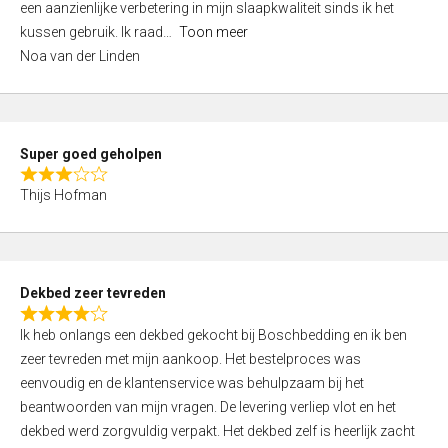
een aanzienlijke verbetering in mijn slaapkwaliteit sinds ik het
4
kussen gebruik. Ik raad
Toon meer
,
Noa van der Linden
0
o
u
t
Super goed geholpen
o
R
f
Thijs Hofman
a
5
t
e
d
Dekbed zeer tevreden
3
R
,
Ik heb onlangs een dekbed gekocht bij Boschbedding en ik ben
a
0
zeer tevreden met mijn aankoop. Het bestelproces was
t
o
eenvoudig en de klantenservice was behulpzaam bij het
e
u
beantwoorden van mijn vragen. De levering verliep vlot en het
d
t
dekbed werd zorgvuldig verpakt. Het dekbed zelf is heerlijk zacht
4