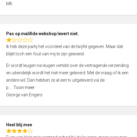
,
MK
0
o
u
t
Pas op malifide webshop levert niet.
o
R
Ik heb deze partij het voordeel van de twijfel gegeven. Maar dat
f
a
blijkt toch een fout van mij te zijn geweest.
5
t
e
Er wordt leugen na leugen verteld over de vertragende verzending
d
en uiteindelijk wordt het niet meer geleverd. Met de vraag of ik een
1
andere wil. Dan hebben ze al een tv uitgeleverd via de
,
p
Toon meer
0
George van Engers
o
u
t
o
Heel blij mee
f
R