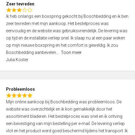
t
Zeer tevreden
o
R
f
Ik heb onlangs een boxspring gekocht bij Boschbedding en ik ben
a
5
zeer tevreden met mijn aankoop. Het bestelproces was
t
eenvoudig en de website was gebruiksvriendelijk. De levering was
e
op tijd en de installatie verliep snel. Ik slaap nu al een paar weken
d
op mijn nieuwe boxspring en het comfort is geweldig. Ik zou
3
Boschbedding aanbevelen
Toon meer
,
Julia Koster
0
o
u
t
Probleemloos
o
R
f
Mijn online aankoop bij Boschbedding was probleemloos. De
a
5
website was overzichtelijk en ik kon gemakkelijk door het
t
assortiment bladeren. Het bestelproces was snel en ik ontving
e
een bevestiging van mijn bestelling per e-mail. De levering verliep
d
vlot en het product werd goed beschermd tijdens het transport. Ik
5