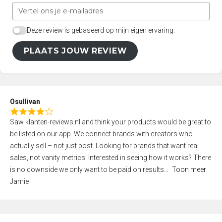
Deze review is gebaseerd op mijn eigen ervaring.
PLAATS JOUW REVIEW
Osullivan
R
Saw klanten-reviews.nl and think your products would be great to
a
be listed on our app. We connect brands with creators who
t
actually sell – not just post. Looking for brands that want real
e
sales, not vanity metrics. Interested in seeing how it works? There
d
is no downside we only want to be paid on results
Toon meer
4
Jamie
,
0
o