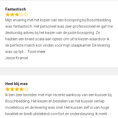
u
d
t
Fantastisch
4
o
R
,
f
Mijn ervaring met het kopen van een boxspring bij Boschbedding
a
0
5
was fantastisch. Het personeel was zeer professioneel en gaf me
t
o
deskundig advies bij het kiezen van de juiste boxspring. Ze
e
u
hadden een breed scala aan opties om uit te kiezen waardoor ik
d
t
de perfecte match kon vinden voor mijn slaapkamer. De levering
3
o
was op tijd
Toon meer
,
f
Jesse Kramer
0
5
o
u
t
Heel blij mee
o
R
f
Ik ben zeer tevreden met mijn recente aankoop van een kussen bij
a
5
Boschbedding. Het kiezen en bestellen van het kussen verliep
t
moeiteloos en de levering was snel. Het kussen zelf is van hoge
e
kwaliteit en biedt uitstekend comfort en ondersteuning. Ik merk
d