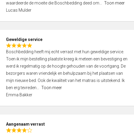
waardeerde de moeite die Boschbedding deed om
Toon meer
,
Lucas Mulder
0
o
u
t
Geweldige service
o
R
f
Boschbedding heeft mij echt verrast met hun geweldige service.
a
5
Toen ik mijn bestelling plaatste kreeg ik meteen een bevestiging en
t
werd ik regelmatig op de hoogte gehouden van de voortgang. De
e
bezorgers waren vriendelijk en behulpzaam bij het plaatsen van
d
mijn nieuwe bed. Ook de kwaliteit van het matras is uitstekend. Ik
5
ben erg tevreden
Toon meer
,
Emma Bakker
0
o
u
t
Aangenaam verrast
o
R