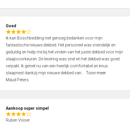
a
5
t
e
d
Goed
4
R
,
Ik kan Boschbedding niet genoeg bedanken voor mijn
a
0
fantastische nieuwe dekbed. Het personeel was vriendelijk en
t
o
geduldig en hielp me bij het vinden van het juiste dekbed voor mijn
e
u
slaapvoorkeuren. De levering was snel en het dekbed was goed
d
t
verpakt. Ik geniet nu van een heerlijk comfortabel en knus
4
o
slaapnest dankzij mijn nieuwe dekbed van
Toon meer
,
f
Maud Peters
0
5
o
u
t
Aankoop super simpel
o
R
f
Ruben Visser
a
5