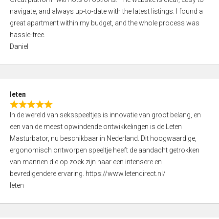
a
o
navigate, and always up-to-date with the latest listings. I found a
t
f
great apartment within my budget, and the whole process was
e
5
hassle-free.
d
Daniel
5
,
0
o
leten
u
R
t
In de wereld van seksspeeltjes is innovatie van groot belang, en
a
o
een van de meest opwindende ontwikkelingen is de Leten
t
f
Masturbator, nu beschikbaar in Nederland. Dit hoogwaardige,
e
5
ergonomisch ontworpen speeltje heeft de aandacht getrokken
d
van mannen die op zoek zijn naar een intensere en
5
bevredigendere ervaring. https://www.letendirect.nl/
,
leten
0
o
u