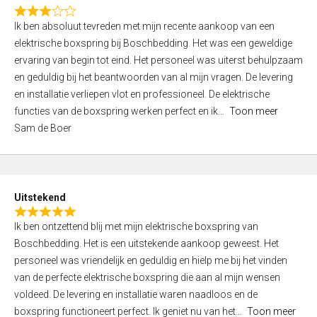
f
R
5
Ik ben absoluut tevreden met mijn recente aankoop van een
a
elektrische boxspring bij Boschbedding. Het was een geweldige
t
ervaring van begin tot eind. Het personeel was uiterst behulpzaam
e
en geduldig bij het beantwoorden van al mijn vragen. De levering
d
en installatie verliepen vlot en professioneel. De elektrische
3
functies van de boxspring werken perfect en ik
Toon meer
,
Sam de Boer
0
o
u
t
Uitstekend
o
R
f
Ik ben ontzettend blij met mijn elektrische boxspring van
a
5
Boschbedding. Het is een uitstekende aankoop geweest. Het
t
personeel was vriendelijk en geduldig en hielp me bij het vinden
e
van de perfecte elektrische boxspring die aan al mijn wensen
d
voldeed. De levering en installatie waren naadloos en de
5
boxspring functioneert perfect. Ik geniet nu van het
Toon meer