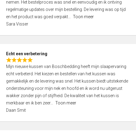
nemen. Het bestelproces was snel en eenvoudig en ik ontving
d
regelmatige updates over mijn bestelling. De levering was op tijd
4
en het product was goed verpakt
Toon meer
,
Sara Visser
0
o
u
t
Echt een verbetering
o
R
f
Mijn nieuwe kussen van Boschbedding heeft mijn slaapervaring
a
5
echt verbeterd. Het kiezen en bestellen van het kussen was
t
gemakkelijk en de levering was snel. Het kussen biedt uitstekende
e
ondersteuning voor mijn nek en hoofd en ik word nu uitgerust
d
wakker zonder pijn of stijfheid. De kwaliteit van het kussen is
5
merkbaar en ik ben zeer
Toon meer
,
Daan Smit
0
o
u