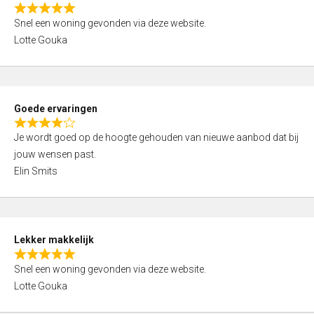
o
R
u
Snel een woning gevonden via deze website.
a
t
Lotte Gouka
t
o
e
f
d
5
5
Goede ervaringen
,
R
0
Je wordt goed op de hoogte gehouden van nieuwe aanbod dat bij
a
o
jouw wensen past.
t
u
Elin Smits
e
t
d
o
4
f
,
5
Lekker makkelijk
0
R
o
Snel een woning gevonden via deze website.
a
u
Lotte Gouka
t
t
e