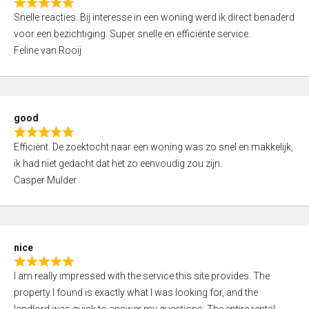
R
u
Snelle reacties. Bij interesse in een woning werd ik direct benaderd
a
t
voor een bezichtiging. Super snelle en efficiënte service.
t
o
Feline van Rooij
e
f
d
5
5
,
good
0
R
o
Efficiënt. De zoektocht naar een woning was zo snel en makkelijk,
a
u
ik had niet gedacht dat het zo eenvoudig zou zijn.
t
t
Casper Mulder
e
o
d
f
5
5
,
nice
0
R
o
I am really impressed with the service this site provides. The
a
u
property I found is exactly what I was looking for, and the
t
t