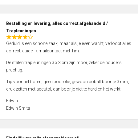
,
0
o
Bestelling en levering, alles correct afgehandeld /
u
Trapleuningen
t
R
o
Geduld is een schone zaak, maar als je even wacht, verloopt alles
a
f
correct, duidelijk mailcontact met Tim.
t
5
e
De stalen trapleuningen 3 x 3 cm zijn mooi, zeker de houders,
d
prachtig.
4
Tip voor het boren, geen boorolie, gewoon cobalt boortje 3 mm,
,
druk zetten met accutol, dan boor je niet te hard en het werkt.
0
o
Edwin
u
Edwin Smits
t
o
f
5