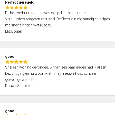
Perfect geregeld
o
R
u
De hele verhuurervaring was soepel en zonder stress.
a
t
Verhuurders reageren zeer snel. De filters zijn erg handig en helpen
t
o
me snel te vinden wat ik zoek.
e
f
Eliz Dogan
d
5
5
,
0
good
o
R
u
Snel een woning gevonden. Binnen een paar dagen had ik al een
a
t
bezichtiging en nu woon ik al in mijn nieuwe huis. Echt een
t
o
geweldige website.
e
f
Douwe Scholten
d
5
5
,
0
good
o