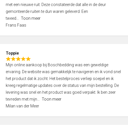
,
met een nieuwe ruit. Deze constateerde dat alle in de deur
0
gemonteerde ruiten te dun waren geleverd. Een
o
tweed
Toon meer
u
Frans Faas
t
o
f
5
Toppie
R
Mijn online aankoop bij Boschbedding was een geweldige
a
ervaring. De website was gemakkelijk te navigeren en ik vond snel
t
het product dat ik zocht. Het bestelproces verliep soepel en ik
e
kreeg regelmatige updates over de status van mijn bestelling. De
d
levering was snel en het product was goed verpakt. Ik ben zeer
5
tevreden met mijn
Toon meer
,
Milan van der Meer
0
o
u