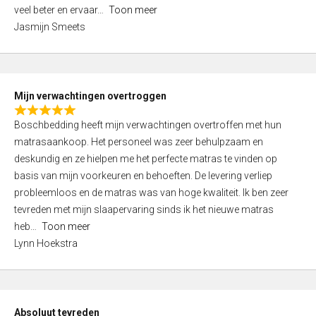
5
o
veel beter en ervaar
Toon meer
,
f
Jasmijn Smeets
0
5
o
u
t
Mijn verwachtingen overtroggen
o
R
f
Boschbedding heeft mijn verwachtingen overtroffen met hun
a
5
matrasaankoop. Het personeel was zeer behulpzaam en
t
deskundig en ze hielpen me het perfecte matras te vinden op
e
basis van mijn voorkeuren en behoeften. De levering verliep
d
probleemloos en de matras was van hoge kwaliteit. Ik ben zeer
5
tevreden met mijn slaapervaring sinds ik het nieuwe matras
,
heb
Toon meer
0
Lynn Hoekstra
o
u
t
o
Absoluut tevreden