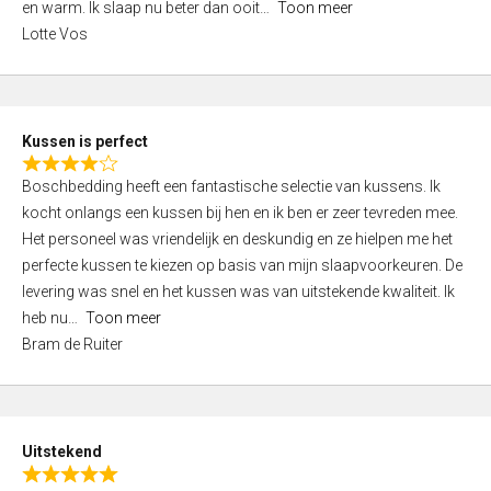
o
en warm. Ik slaap nu beter dan ooit
Toon meer
,
f
Lotte Vos
0
5
o
u
t
Kussen is perfect
o
R
f
Boschbedding heeft een fantastische selectie van kussens. Ik
a
5
kocht onlangs een kussen bij hen en ik ben er zeer tevreden mee.
t
Het personeel was vriendelijk en deskundig en ze hielpen me het
e
perfecte kussen te kiezen op basis van mijn slaapvoorkeuren. De
d
levering was snel en het kussen was van uitstekende kwaliteit. Ik
4
heb nu
Toon meer
,
Bram de Ruiter
0
o
u
t
Uitstekend
o
R
f