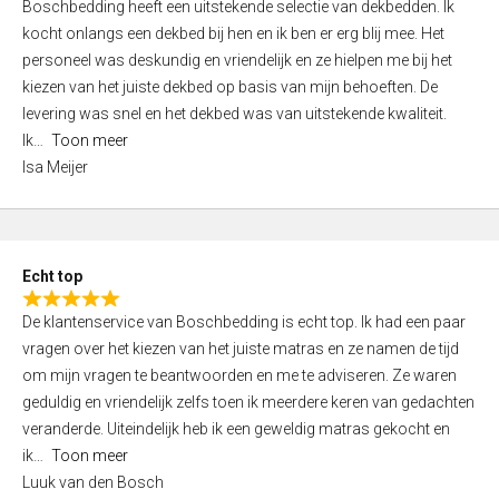
Boschbedding heeft een uitstekende selectie van dekbedden. Ik
a
5
kocht onlangs een dekbed bij hen en ik ben er erg blij mee. Het
t
personeel was deskundig en vriendelijk en ze hielpen me bij het
e
kiezen van het juiste dekbed op basis van mijn behoeften. De
d
levering was snel en het dekbed was van uitstekende kwaliteit.
5
Ik
Toon meer
,
Isa Meijer
0
o
u
t
Echt top
o
R
f
De klantenservice van Boschbedding is echt top. Ik had een paar
a
5
vragen over het kiezen van het juiste matras en ze namen de tijd
t
om mijn vragen te beantwoorden en me te adviseren. Ze waren
e
geduldig en vriendelijk zelfs toen ik meerdere keren van gedachten
d
veranderde. Uiteindelijk heb ik een geweldig matras gekocht en
5
ik
Toon meer
,
Luuk van den Bosch
0