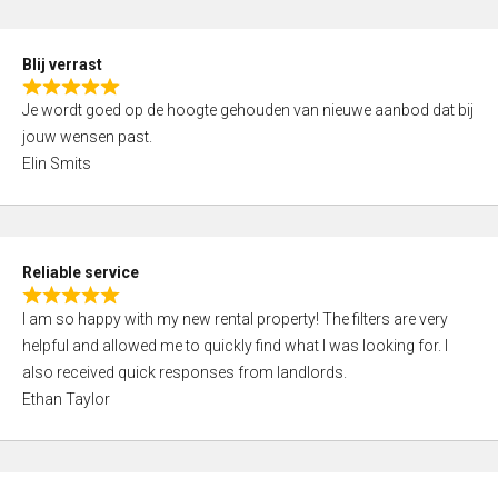
o
d
f
5
5
Blij verrast
,
R
0
Je wordt goed op de hoogte gehouden van nieuwe aanbod dat bij
a
o
jouw wensen past.
t
u
Elin Smits
e
t
d
o
5
f
,
5
Reliable service
0
R
o
I am so happy with my new rental property! The filters are very
a
u
helpful and allowed me to quickly find what I was looking for. I
t
t
also received quick responses from landlords.
e
o
Ethan Taylor
d
f
5
5
,
0