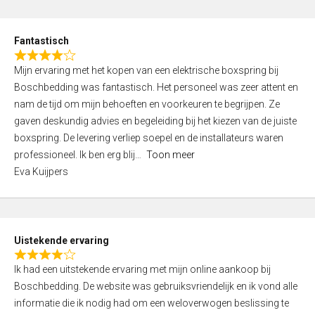
e
d
Fantastisch
5
R
,
Mijn ervaring met het kopen van een elektrische boxspring bij
a
0
Boschbedding was fantastisch. Het personeel was zeer attent en
t
o
nam de tijd om mijn behoeften en voorkeuren te begrijpen. Ze
e
u
gaven deskundig advies en begeleiding bij het kiezen van de juiste
d
t
boxspring. De levering verliep soepel en de installateurs waren
4
o
professioneel. Ik ben erg blij
Toon meer
,
f
Eva Kuijpers
0
5
o
u
t
Uistekende ervaring
o
R
f
Ik had een uitstekende ervaring met mijn online aankoop bij
a
5
Boschbedding. De website was gebruiksvriendelijk en ik vond alle
t
informatie die ik nodig had om een weloverwogen beslissing te
e