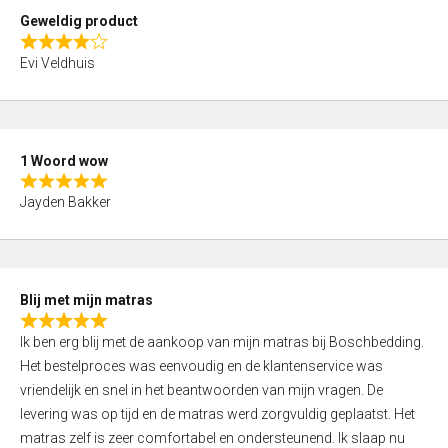
t
Geweldig product
o
R
f
Evi Veldhuis
a
5
t
e
d
1 Woord wow
4
R
,
Jayden Bakker
a
0
t
o
e
u
d
t
Blij met mijn matras
5
o
R
,
f
Ik ben erg blij met de aankoop van mijn matras bij Boschbedding.
a
0
5
Het bestelproces was eenvoudig en de klantenservice was
t
o
vriendelijk en snel in het beantwoorden van mijn vragen. De
e
u
levering was op tijd en de matras werd zorgvuldig geplaatst. Het
d
t
matras zelf is zeer comfortabel en ondersteunend. Ik slaap nu