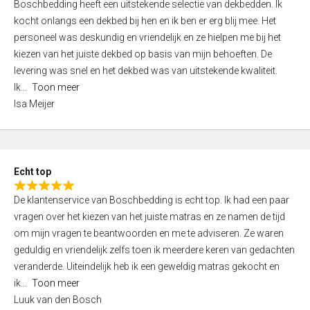
Boschbedding heeft een uitstekende selectie van dekbedden. Ik
a
5
kocht onlangs een dekbed bij hen en ik ben er erg blij mee. Het
t
personeel was deskundig en vriendelijk en ze hielpen me bij het
e
kiezen van het juiste dekbed op basis van mijn behoeften. De
d
levering was snel en het dekbed was van uitstekende kwaliteit.
5
Ik
Toon meer
,
Isa Meijer
0
o
u
t
Echt top
o
R
f
De klantenservice van Boschbedding is echt top. Ik had een paar
a
5
vragen over het kiezen van het juiste matras en ze namen de tijd
t
om mijn vragen te beantwoorden en me te adviseren. Ze waren
e
geduldig en vriendelijk zelfs toen ik meerdere keren van gedachten
d
veranderde. Uiteindelijk heb ik een geweldig matras gekocht en
5
ik
Toon meer
,
Luuk van den Bosch
0