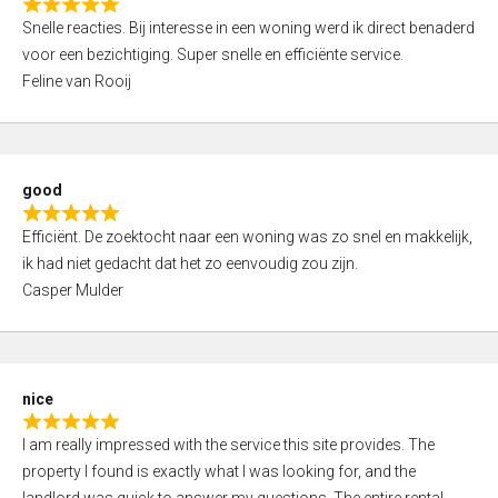
R
u
Snelle reacties. Bij interesse in een woning werd ik direct benaderd
a
t
voor een bezichtiging. Super snelle en efficiënte service.
t
o
Feline van Rooij
e
f
d
5
5
,
good
0
R
o
Efficiënt. De zoektocht naar een woning was zo snel en makkelijk,
a
u
ik had niet gedacht dat het zo eenvoudig zou zijn.
t
t
Casper Mulder
e
o
d
f
5
5
,
nice
0
R
o
I am really impressed with the service this site provides. The
a
u
property I found is exactly what I was looking for, and the
t
t