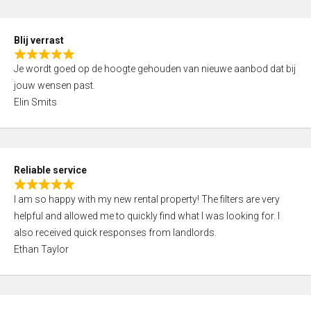
o
d
f
5
5
Blij verrast
,
R
0
Je wordt goed op de hoogte gehouden van nieuwe aanbod dat bij
a
o
jouw wensen past.
t
u
Elin Smits
e
t
d
o
5
f
,
5
Reliable service
0
R
o
I am so happy with my new rental property! The filters are very
a
u
helpful and allowed me to quickly find what I was looking for. I
t
t
also received quick responses from landlords.
e
o
Ethan Taylor
d
f
5
5
,
0