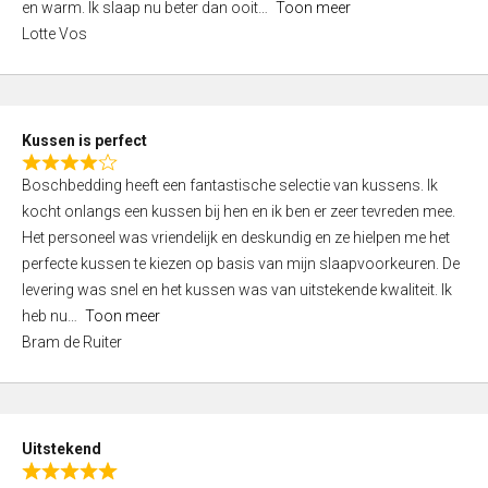
o
en warm. Ik slaap nu beter dan ooit
Toon meer
,
f
Lotte Vos
0
5
o
u
t
Kussen is perfect
o
R
f
Boschbedding heeft een fantastische selectie van kussens. Ik
a
5
kocht onlangs een kussen bij hen en ik ben er zeer tevreden mee.
t
Het personeel was vriendelijk en deskundig en ze hielpen me het
e
perfecte kussen te kiezen op basis van mijn slaapvoorkeuren. De
d
levering was snel en het kussen was van uitstekende kwaliteit. Ik
4
heb nu
Toon meer
,
Bram de Ruiter
0
o
u
t
Uitstekend
o
R
f