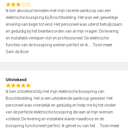
f
R
5
Ik ben absoluut tevreden met mijn recente aankoop van een
a
elektrische boxspring bij Boschbedding. Het was een geweldige
t
ervaring van begin tot eind. Het personeel was uiterst behulpzaam
e
en geduldig bij het beantwoorden van al mijn vragen. De levering
d
en installatie verliepen vlot en professioneel. De elektrische
3
functies van de boxspring werken perfect en ik
Toon meer
,
Sam de Boer
0
o
u
t
Uitstekend
o
R
f
Ik ben ontzettend blij met mijn elektrische boxspring van
a
5
Boschbedding. Het is een uitstekende aankoop geweest. Het
t
personeel was vriendelijk en geduldig en hielp me bij het vinden
e
van de perfecte elektrische boxspring die aan al mijn wensen
d
voldeed. De levering en installatie waren naadloos en de
5
boxspring functioneert perfect. Ik geniet nu van het
Toon meer