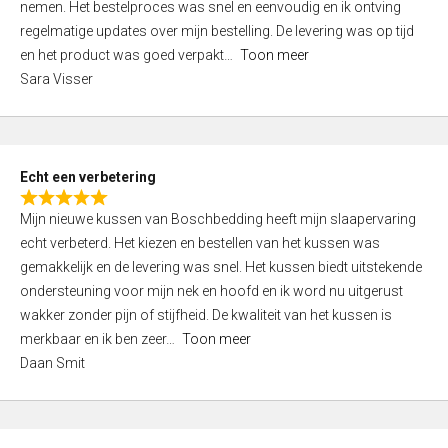
nemen. Het bestelproces was snel en eenvoudig en ik ontving
d
regelmatige updates over mijn bestelling. De levering was op tijd
4
en het product was goed verpakt
Toon meer
,
Sara Visser
0
o
u
t
Echt een verbetering
o
R
f
Mijn nieuwe kussen van Boschbedding heeft mijn slaapervaring
a
5
echt verbeterd. Het kiezen en bestellen van het kussen was
t
gemakkelijk en de levering was snel. Het kussen biedt uitstekende
e
ondersteuning voor mijn nek en hoofd en ik word nu uitgerust
d
wakker zonder pijn of stijfheid. De kwaliteit van het kussen is
5
merkbaar en ik ben zeer
Toon meer
,
Daan Smit
0
o
u