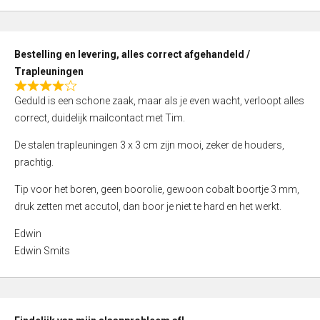
,
0
o
Bestelling en levering, alles correct afgehandeld /
u
Trapleuningen
t
R
o
Geduld is een schone zaak, maar als je even wacht, verloopt alles
a
f
correct, duidelijk mailcontact met Tim.
t
5
e
De stalen trapleuningen 3 x 3 cm zijn mooi, zeker de houders,
d
prachtig.
4
Tip voor het boren, geen boorolie, gewoon cobalt boortje 3 mm,
,
druk zetten met accutol, dan boor je niet te hard en het werkt.
0
o
Edwin
u
Edwin Smits
t
o
f
5