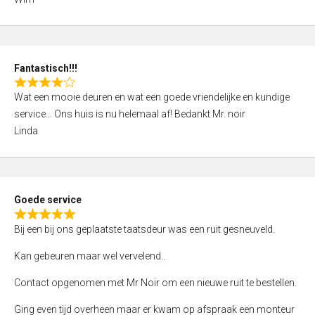
4
,
0
o
Fantastisch!!!
u
R
t
Wat een mooie deuren en wat een goede vriendelijke en kundige
a
o
service… Ons huis is nu helemaal af! Bedankt Mr. noir
t
f
Linda
e
5
d
4
,
Goede service
0
R
o
Bij een bij ons geplaatste taatsdeur was een ruit gesneuveld.
a
u
t
Kan gebeuren maar wel vervelend..
t
e
o
Contact opgenomen met Mr Noir om een nieuwe ruit te bestellen.
d
f
5
Ging even tijd overheen maar er kwam op afspraak een monteur
5