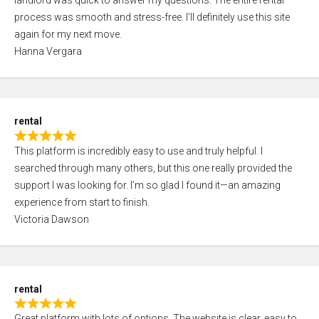
landlord was quick to answer my questions. The entire rental
e
o
process was smooth and stress-free. I’ll definitely use this site
d
f
again for my next move.
5
5
Hanna Vergara
,
0
o
u
rental
t
R
o
This platform is incredibly easy to use and truly helpful. I
a
f
searched through many others, but this one really provided the
t
5
support I was looking for. I’m so glad I found it—an amazing
e
experience from start to finish.
d
Victoria Dawson
5
,
0
o
rental
u
R
t
Great platform with lots of options. The website is clear, easy to