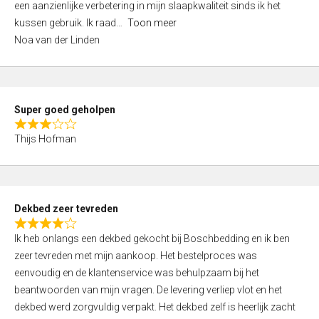
een aanzienlijke verbetering in mijn slaapkwaliteit sinds ik het
4
kussen gebruik. Ik raad
Toon meer
,
Noa van der Linden
0
o
u
t
Super goed geholpen
o
R
f
Thijs Hofman
a
5
t
e
d
Dekbed zeer tevreden
3
R
,
Ik heb onlangs een dekbed gekocht bij Boschbedding en ik ben
a
0
zeer tevreden met mijn aankoop. Het bestelproces was
t
o
eenvoudig en de klantenservice was behulpzaam bij het
e
u
beantwoorden van mijn vragen. De levering verliep vlot en het
d
t
dekbed werd zorgvuldig verpakt. Het dekbed zelf is heerlijk zacht
4