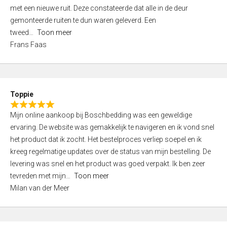
,
met een nieuwe ruit. Deze constateerde dat alle in de deur
0
gemonteerde ruiten te dun waren geleverd. Een
o
tweed
Toon meer
u
Frans Faas
t
o
f
5
Toppie
R
Mijn online aankoop bij Boschbedding was een geweldige
a
ervaring. De website was gemakkelijk te navigeren en ik vond snel
t
het product dat ik zocht. Het bestelproces verliep soepel en ik
e
kreeg regelmatige updates over de status van mijn bestelling. De
d
levering was snel en het product was goed verpakt. Ik ben zeer
5
tevreden met mijn
Toon meer
,
Milan van der Meer
0
o
u