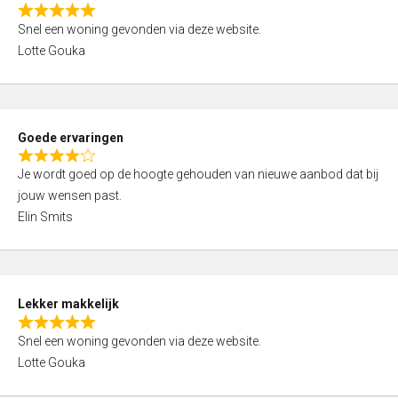
o
R
u
Snel een woning gevonden via deze website.
a
t
Lotte Gouka
t
o
e
f
d
5
5
Goede ervaringen
,
R
0
Je wordt goed op de hoogte gehouden van nieuwe aanbod dat bij
a
o
jouw wensen past.
t
u
Elin Smits
e
t
d
o
4
f
,
5
Lekker makkelijk
0
R
o
Snel een woning gevonden via deze website.
a
u
Lotte Gouka
t
t
e