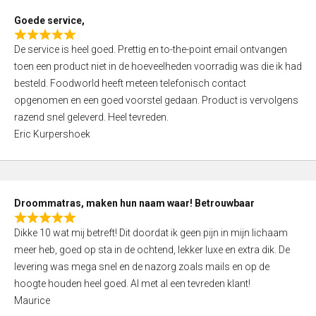
t
Goede service,
o
R
f
De service is heel goed. Prettig en to-the-point email ontvangen
a
5
toen een product niet in de hoeveelheden voorradig was die ik had
t
besteld. Foodworld heeft meteen telefonisch contact
e
opgenomen en een goed voorstel gedaan. Product is vervolgens
d
razend snel geleverd. Heel tevreden.
5
Eric Kurpershoek
,
0
o
u
Droommatras, maken hun naam waar! Betrouwbaar
t
R
o
Dikke 10 wat mij betreft! Dit doordat ik geen pijn in mijn lichaam
a
f
meer heb, goed op sta in de ochtend, lekker luxe en extra dik. De
t
5
levering was mega snel en de nazorg zoals mails en op de
e
hoogte houden heel goed. Al met al een tevreden klant!
d
Maurice
5