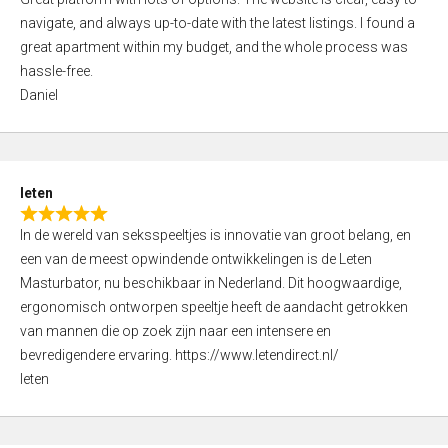
a
o
navigate, and always up-to-date with the latest listings. I found a
t
f
great apartment within my budget, and the whole process was
e
5
hassle-free.
d
Daniel
5
,
0
o
leten
u
R
t
In de wereld van seksspeeltjes is innovatie van groot belang, en
a
o
een van de meest opwindende ontwikkelingen is de Leten
t
f
Masturbator, nu beschikbaar in Nederland. Dit hoogwaardige,
e
5
ergonomisch ontworpen speeltje heeft de aandacht getrokken
d
van mannen die op zoek zijn naar een intensere en
5
bevredigendere ervaring. https://www.letendirect.nl/
,
leten
0
o
u