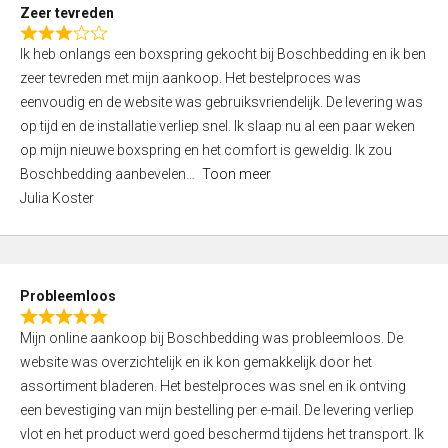
t
Zeer tevreden
o
R
f
Ik heb onlangs een boxspring gekocht bij Boschbedding en ik ben
a
5
zeer tevreden met mijn aankoop. Het bestelproces was
t
eenvoudig en de website was gebruiksvriendelijk. De levering was
e
op tijd en de installatie verliep snel. Ik slaap nu al een paar weken
d
op mijn nieuwe boxspring en het comfort is geweldig. Ik zou
3
Boschbedding aanbevelen
Toon meer
,
Julia Koster
0
o
u
t
Probleemloos
o
R
f
Mijn online aankoop bij Boschbedding was probleemloos. De
a
5
website was overzichtelijk en ik kon gemakkelijk door het
t
assortiment bladeren. Het bestelproces was snel en ik ontving
e
een bevestiging van mijn bestelling per e-mail. De levering verliep
d
vlot en het product werd goed beschermd tijdens het transport. Ik
5