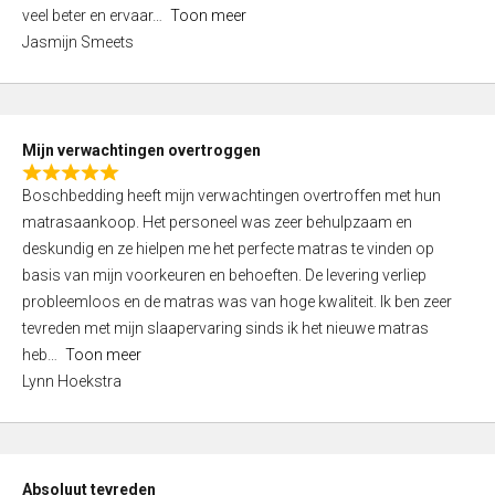
5
o
veel beter en ervaar
Toon meer
,
f
Jasmijn Smeets
0
5
o
u
t
Mijn verwachtingen overtroggen
o
R
f
Boschbedding heeft mijn verwachtingen overtroffen met hun
a
5
matrasaankoop. Het personeel was zeer behulpzaam en
t
deskundig en ze hielpen me het perfecte matras te vinden op
e
basis van mijn voorkeuren en behoeften. De levering verliep
d
probleemloos en de matras was van hoge kwaliteit. Ik ben zeer
5
tevreden met mijn slaapervaring sinds ik het nieuwe matras
,
heb
Toon meer
0
Lynn Hoekstra
o
u
t
o
Absoluut tevreden