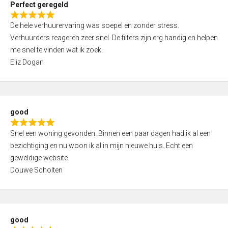
Perfect geregeld
o
R
u
De hele verhuurervaring was soepel en zonder stress.
a
t
Verhuurders reageren zeer snel. De filters zijn erg handig en helpen
t
o
me snel te vinden wat ik zoek.
e
f
Eliz Dogan
d
5
5
,
0
good
o
R
u
Snel een woning gevonden. Binnen een paar dagen had ik al een
a
t
bezichtiging en nu woon ik al in mijn nieuwe huis. Echt een
t
o
geweldige website.
e
f
Douwe Scholten
d
5
5
,
0
good
o