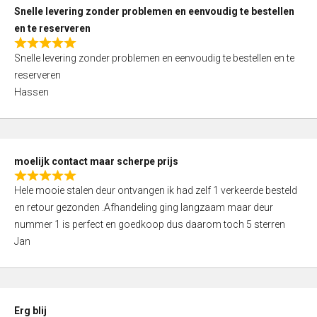
u
Snelle levering zonder problemen en eenvoudig te bestellen
t
en te reserveren
o
R
f
Snelle levering zonder problemen en eenvoudig te bestellen en te
a
5
reserveren
t
Hassen
e
d
5
,
moelijk contact maar scherpe prijs
0
R
o
Hele mooie stalen deur ontvangen ik had zelf 1 verkeerde besteld
a
u
en retour gezonden .Afhandeling ging langzaam maar deur
t
t
nummer 1 is perfect en goedkoop dus daarom toch 5 sterren
e
o
Jan
d
f
5
5
,
0
Erg blij