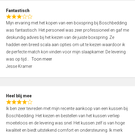
u
d
t
Fantastisch
4
o
R
,
f
Mijn ervaring met het kopen van een boxspring bij Boschbedding
a
0
5
was fantastisch. Het personeel was zeer professioneel en gaf me
t
o
deskundig advies bij het kiezen van de juiste boxspring. Ze
e
u
hadden een breed scala aan opties om uit te kiezen waardoor ik
d
t
de perfecte match kon vinden voor mijn slaapkamer. De levering
3
o
was op tijd
Toon meer
,
f
Jesse Kramer
0
5
o
u
t
Heel blij mee
o
R
f
Ik ben zeer tevreden met mijn recente aankoop van een kussen bij
a
5
Boschbedding. Het kiezen en bestellen van het kussen verliep
t
moeiteloos en de levering was snel. Het kussen zelf is van hoge
e
kwaliteit en biedt uitstekend comfort en ondersteuning. Ik merk
d