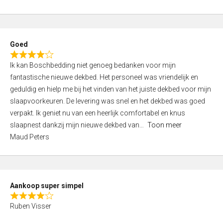
a
5
t
e
d
Goed
4
R
,
Ik kan Boschbedding niet genoeg bedanken voor mijn
a
0
fantastische nieuwe dekbed. Het personeel was vriendelijk en
t
o
geduldig en hielp me bij het vinden van het juiste dekbed voor mijn
e
u
slaapvoorkeuren. De levering was snel en het dekbed was goed
d
t
verpakt. Ik geniet nu van een heerlijk comfortabel en knus
4
o
slaapnest dankzij mijn nieuwe dekbed van
Toon meer
,
f
Maud Peters
0
5
o
u
t
Aankoop super simpel
o
R
f
Ruben Visser
a
5