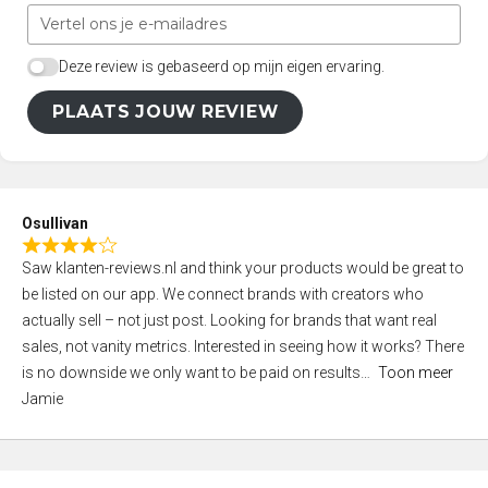
Deze review is gebaseerd op mijn eigen ervaring.
PLAATS JOUW REVIEW
Osullivan
R
Saw klanten-reviews.nl and think your products would be great to
a
be listed on our app. We connect brands with creators who
t
actually sell – not just post. Looking for brands that want real
e
sales, not vanity metrics. Interested in seeing how it works? There
d
is no downside we only want to be paid on results
Toon meer
4
Jamie
,
0
o