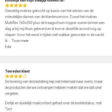
Eindelijk van mijn slaapprobleem af!
R
Geweldig matras gekocht op basis van het advies van de
a
vriendelijke dames van de klantenservice. Zowel het matras
t
Multiflex 160×200 plus de traagschuim topper waren binnen een
e
dag al bij mij thuis geleverd en ik kon er dezelfde avond nog op
d
slapen. Voor het eerst in tijden niet wakker geworden in de nacht.
5
Ik
Toon meer
,
Eda
0
o
u
t
Tevreden klant
o
R
f
De levering van de bestelling liep niet helemaal naar wens, maar
a
5
de producten die we ontvangen hebben maken dat we dat snel
t
vergeten.
e
d
Eerlijk en duidelijk mailcontact gehad over de bestelstatus, met
4
Tim!