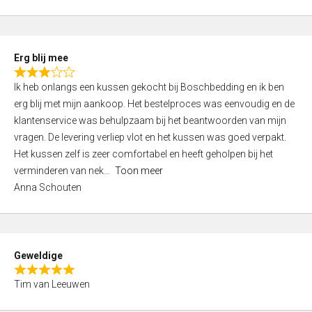
o
u
t
Erg blij mee
o
R
f
Ik heb onlangs een kussen gekocht bij Boschbedding en ik ben
a
5
erg blij met mijn aankoop. Het bestelproces was eenvoudig en de
t
klantenservice was behulpzaam bij het beantwoorden van mijn
e
vragen. De levering verliep vlot en het kussen was goed verpakt.
d
Het kussen zelf is zeer comfortabel en heeft geholpen bij het
3
verminderen van nek
Toon meer
,
Anna Schouten
0
o
u
t
Geweldige
o
R
f
Tim van Leeuwen
a
5
t