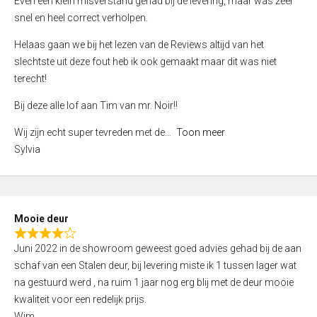
Even een klein misverstand gehad bij de levering, maar was zeer
5
a
snel en heel correct verholpen.
t
e
Helaas gaan we bij het lezen van de Reviews altijd van het
d
slechtste uit deze fout heb ik ook gemaakt maar dit was niet
4
terecht!
,
Bij deze alle lof aan Tim van mr. Noir!!
0
o
Wij zijn echt super tevreden met de
Toon meer
u
Sylvia
t
o
f
5
Mooie deur
R
Juni 2022 in de showroom geweest goed advies gehad bij de aan
a
schaf van een Stalen deur, bij levering miste ik 1 tussen lager wat
t
na gestuurd werd , na ruim 1 jaar nog erg blij met de deur mooie
e
kwaliteit voor een redelijk prijs.
d
Wim