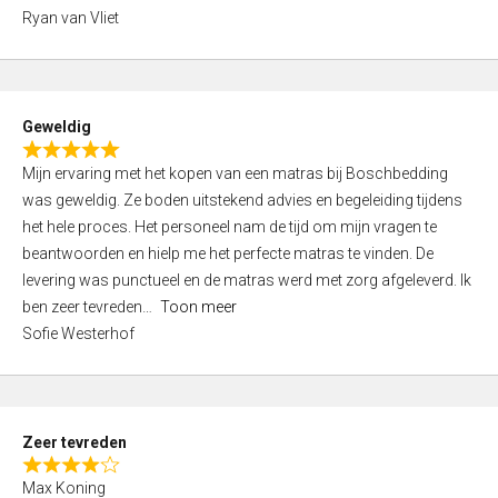
,
Ryan van Vliet
0
o
u
t
Geweldig
o
R
f
Mijn ervaring met het kopen van een matras bij Boschbedding
a
5
was geweldig. Ze boden uitstekend advies en begeleiding tijdens
t
het hele proces. Het personeel nam de tijd om mijn vragen te
e
beantwoorden en hielp me het perfecte matras te vinden. De
d
levering was punctueel en de matras werd met zorg afgeleverd. Ik
5
ben zeer tevreden
Toon meer
,
Sofie Westerhof
0
o
u
t
Zeer tevreden
o
R
f
Max Koning