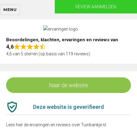
Skip
REVIEW AANMELDEN
MENU
to
content
Beoordelingen, klachten, ervaringen en reviews van
4,6
Rated
4,6 van 5 sterren (op basis van 119 reviews)
4,6
out
of
5
Naar de website
Deze website is geverifieerd
Lees hier de ervaringen en reviews over Tuinbankje.nl