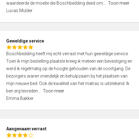
waardeerde de moeite die Boschbedding deed om
Toon meer
,
Lucas Mulder
0
o
u
t
Geweldige service
o
R
f
Boschbedding heeft mij echt verrast met hun geweldige service.
a
5
Toen ik mijn bestelling plaatste kreeg ik meteen een bevestiging en
t
werd ik regelmatig op de hoogte gehouden van de voortgang. De
e
bezorgers waren vriendelijk en behulpzaam bij het plaatsen van
d
mijn nieuwe bed. Ook de kwaliteit van het matras is uitstekend. Ik
5
ben erg tevreden
Toon meer
,
Emma Bakker
0
o
u
t
Aangenaam verrast
o
R