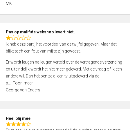
,
MK
0
o
u
t
Pas op malifide webshop levert niet.
o
R
Ik heb deze partij het voordeel van de twijfel gegeven. Maar dat
f
a
blijkt toch een fout van mij te zijn geweest.
5
t
e
Er wordt leugen na leugen verteld over de vertragende verzending
d
en uiteindelijk wordt het niet meer geleverd. Met de vraag of ik een
1
andere wil. Dan hebben ze al een tv uitgeleverd via de
,
p
Toon meer
0
George van Engers
o
u
t
o
Heel blij mee
f
R