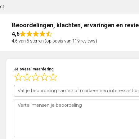
ct
Beoordelingen, klachten, ervaringen en revi
4,6
Rated
4,6 van 5 sterren (op basis van 119 reviews)
4,6
out
of
5
Je overall waardering