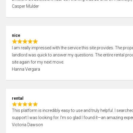
a
o
Casper Mulder
t
u
e
t
d
o
5
f
nice
,
5
R
0
I am really impressed with the service this site provides. The prope
a
o
landlord was quick to answer my questions. The entire rental proce
t
u
site again for my next move.
e
t
Hanna Vergara
d
o
5
f
,
5
0
rental
o
R
u
This platform is incredibly easy to use and truly helpful. I search
a
t
support I was looking for. I’m so glad I found it—an amazing exper
t
o
Victoria Dawson
e
f