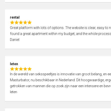
d
5
5
,
rental
0
R
o
Great platform with lots of options. The website is clear, easy to na
a
u
found a great apartment within my budget, and the whole process
t
t
Daniel
e
o
d
f
5
5
,
leten
0
R
o
In de wereld van seksspeeltjes is innovatie van groot belang, en 
a
u
Masturbator, nu beschikbaar in Nederland. Dit hoogwaardige, er
t
t
getrokken van mannen die op zoek zijn naar een intensere en bevre
e
o
leten
d
f
5
5
,