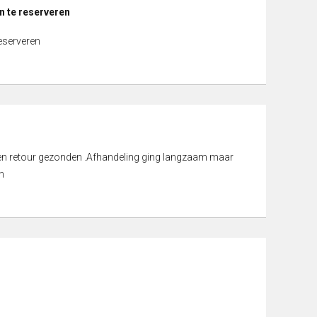
n te reserveren
reserveren
d en retour gezonden .Afhandeling ging langzaam maar
n