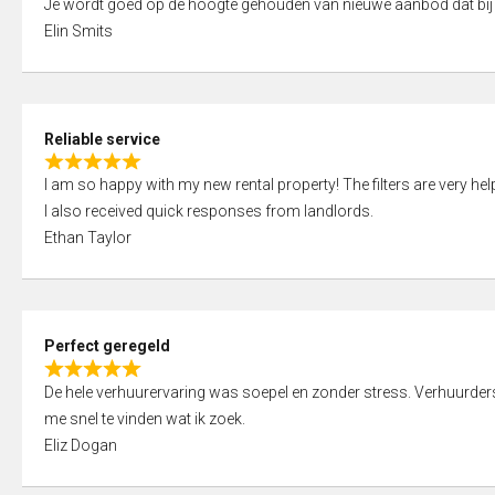
Je wordt goed op de hoogte gehouden van nieuwe aanbod dat bij
a
o
Elin Smits
t
u
e
t
d
o
5
f
Reliable service
,
5
R
0
I am so happy with my new rental property! The filters are very hel
a
o
I also received quick responses from landlords.
t
u
Ethan Taylor
e
t
d
o
5
f
,
5
Perfect geregeld
0
R
o
De hele verhuurervaring was soepel en zonder stress. Verhuurders r
a
u
me snel te vinden wat ik zoek.
t
t
Eliz Dogan
e
o
d
f