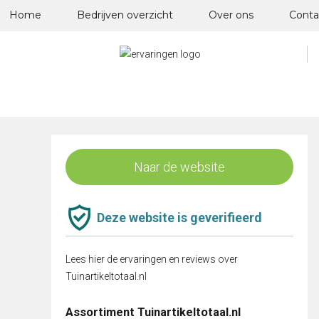
Skip
Home
Bedrijven overzicht
Over ons
Conta
to
content
Naar de website
Deze website is geverifieerd
Lees hier de ervaringen en reviews over
Tuinartikeltotaal.nl
Assortiment Tuinartikeltotaal.nl