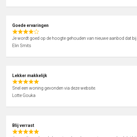
t
e
o
d
f
5
5
Goede ervaringen
,
R
0
Je wordt goed op de hoogte gehouden van nieuwe aanbod dat bij
a
o
Elin Smits
t
u
e
t
d
o
4
f
Lekker makkelijk
,
5
R
0
Snel een woning gevonden via deze website.
a
o
Lotte Gouka
t
u
e
t
d
o
5
f
Blij verrast
,
5
R
0