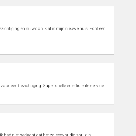
ichtiging en nu woon ik al in mijn nieuwe huis. Echt een
 voor een bezichtiging. Super snelle en efficiënte service.
ik had niet gedacht dat het zo eenvoudig zou zijn.