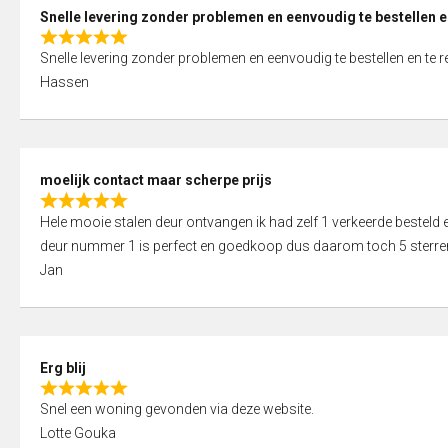
0
Snelle levering zonder problemen en eenvoudig te bestellen e
o
R
u
Snelle levering zonder problemen en eenvoudig te bestellen en te 
a
t
Hassen
t
o
e
f
d
5
5
moelijk contact maar scherpe prijs
,
R
0
Hele mooie stalen deur ontvangen ik had zelf 1 verkeerde bestel
a
o
deur nummer 1 is perfect en goedkoop dus daarom toch 5 sterre
t
u
Jan
e
t
d
o
5
f
,
5
Erg blij
0
R
o
Snel een woning gevonden via deze website.
a
u
Lotte Gouka
t