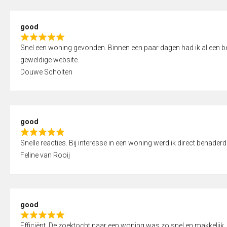
5
5
,
good
0
R
o
Snel een woning gevonden. Binnen een paar dagen had ik al een bez
a
u
geweldige website.
t
t
Douwe Scholten
e
o
d
f
5
5
,
good
0
R
o
Snelle reacties. Bij interesse in een woning werd ik direct benaderd
a
u
Feline van Rooij
t
t
e
o
d
f
5
5
good
,
R
0
Efficiënt. De zoektocht naar een woning was zo snel en makkelijk, 