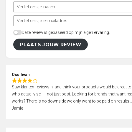
Deze review is gebaseerd op mijn eigen ervaring.
PLAATS JOUW REVIEW
Osullivan
R
Saw klanten-reviews.nl and think your products would be great to
a
who actually sell – not just post. Looking for brands that want real
t
works? There is no downside we only want to be paid on results
e
Jamie
d
4
,