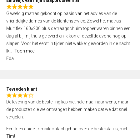
Eindelijk van mijn slaapprobleem af!
R
Geweldig matras gekocht op basis van het advies van de
a
vriendelijke dames van de klantenservice. Zowel het matras
t
Multiflex 160×200 plus de traagschuim topper waren binnen een
e
dag al bij mij thuis geleverd en ik kon er dezelfde avond nog op
d
slapen. Voor het eerst in tijden niet wakker geworden in de nacht.
5
Ik
Toon meer
,
Eda
0
o
u
t
Tevreden klant
o
R
f
De levering van de bestelling liep niet helemaal naar wens, maar
a
5
de producten die we ontvangen hebben maken dat we dat snel
t
vergeten.
e
d
Eerlijk en duidelijk mailcontact gehad over de bestelstatus, met
4
Tim!