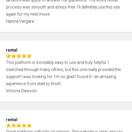
landlord was quick to answer my questions. The entire rental
e
o
process was smooth and stress-free. I’ll definitely use this site
d
f
again for my next move.
5
5
Hanna Vergara
,
0
o
u
rental
t
R
o
This platform is incredibly easy to use and truly helpful. I
a
f
searched through many others, but this one really provided the
t
5
support I was looking for. I’m so glad I found it—an amazing
e
experience from start to finish.
d
Victoria Dawson
5
,
0
o
rental
u
R
t
Great platform with lots of options. The website is clear, easy to