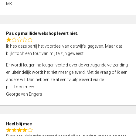
,
MK
0
o
u
t
Pas op malifide webshop levert niet.
o
R
Ik heb deze partij het voordeel van de twijfel gegeven. Maar dat
f
a
blijkt toch een fout van mij te zijn geweest.
5
t
e
Er wordt leugen na leugen verteld over de vertragende verzending
d
en uiteindelijk wordt het niet meer geleverd. Met de vraag of ik een
1
andere wil. Dan hebben ze al een tv uitgeleverd via de
,
p
Toon meer
0
George van Engers
o
u
t
o
Heel blij mee
f
R