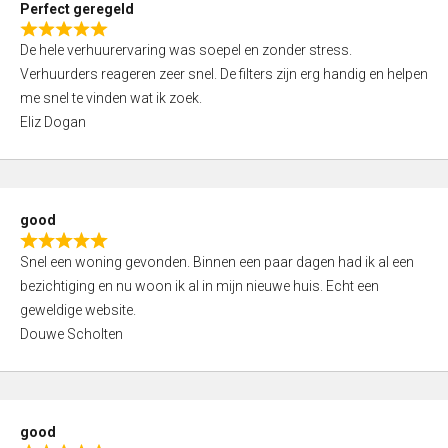
Perfect geregeld
o
R
u
De hele verhuurervaring was soepel en zonder stress.
a
t
Verhuurders reageren zeer snel. De filters zijn erg handig en helpen
t
o
me snel te vinden wat ik zoek.
e
f
Eliz Dogan
d
5
5
,
0
good
o
R
u
Snel een woning gevonden. Binnen een paar dagen had ik al een
a
t
bezichtiging en nu woon ik al in mijn nieuwe huis. Echt een
t
o
geweldige website.
e
f
Douwe Scholten
d
5
5
,
0
good
o