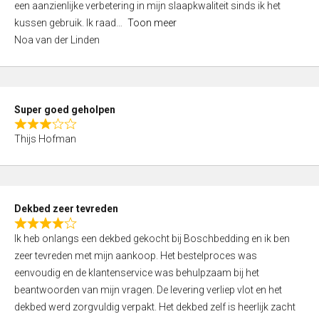
een aanzienlijke verbetering in mijn slaapkwaliteit sinds ik het
4
kussen gebruik. Ik raad
Toon meer
,
Noa van der Linden
0
o
u
t
Super goed geholpen
o
R
f
Thijs Hofman
a
5
t
e
d
Dekbed zeer tevreden
3
R
,
Ik heb onlangs een dekbed gekocht bij Boschbedding en ik ben
a
0
zeer tevreden met mijn aankoop. Het bestelproces was
t
o
eenvoudig en de klantenservice was behulpzaam bij het
e
u
beantwoorden van mijn vragen. De levering verliep vlot en het
d
t
dekbed werd zorgvuldig verpakt. Het dekbed zelf is heerlijk zacht
4