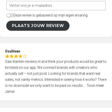
Deze review is gebaseerd op mijn eigen ervaring.
PLAATS JOUW REVIEW
Osullivan
R
Saw klanten-reviews.nl and think your products would be great to
a
be listed on our app. We connect brands with creators who
t
actually sell – not just post. Looking for brands that want real
e
sales, not vanity metrics. Interested in seeing how it works? There
d
is no downside we only want to be paid on results
Toon meer
4
Jamie
,
0
o