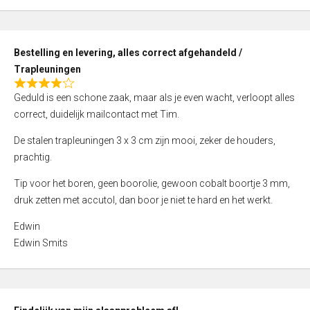
,
0
o
Bestelling en levering, alles correct afgehandeld /
u
Trapleuningen
t
R
o
Geduld is een schone zaak, maar als je even wacht, verloopt alles
a
f
correct, duidelijk mailcontact met Tim.
t
5
e
De stalen trapleuningen 3 x 3 cm zijn mooi, zeker de houders,
d
prachtig.
4
Tip voor het boren, geen boorolie, gewoon cobalt boortje 3 mm,
,
druk zetten met accutol, dan boor je niet te hard en het werkt.
0
o
Edwin
u
Edwin Smits
t
o
f
5