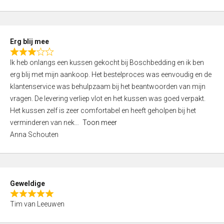
o
u
t
Erg blij mee
o
R
f
Ik heb onlangs een kussen gekocht bij Boschbedding en ik ben
a
5
erg blij met mijn aankoop. Het bestelproces was eenvoudig en de
t
klantenservice was behulpzaam bij het beantwoorden van mijn
e
vragen. De levering verliep vlot en het kussen was goed verpakt.
d
Het kussen zelf is zeer comfortabel en heeft geholpen bij het
3
verminderen van nek
Toon meer
,
Anna Schouten
0
o
u
t
Geweldige
o
R
f
Tim van Leeuwen
a
5
t