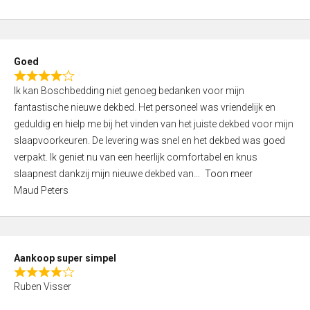
a
5
t
e
d
Goed
4
R
,
Ik kan Boschbedding niet genoeg bedanken voor mijn
a
0
fantastische nieuwe dekbed. Het personeel was vriendelijk en
t
o
geduldig en hielp me bij het vinden van het juiste dekbed voor mijn
e
u
slaapvoorkeuren. De levering was snel en het dekbed was goed
d
t
verpakt. Ik geniet nu van een heerlijk comfortabel en knus
4
o
slaapnest dankzij mijn nieuwe dekbed van
Toon meer
,
f
Maud Peters
0
5
o
u
t
Aankoop super simpel
o
R
f
Ruben Visser
a
5