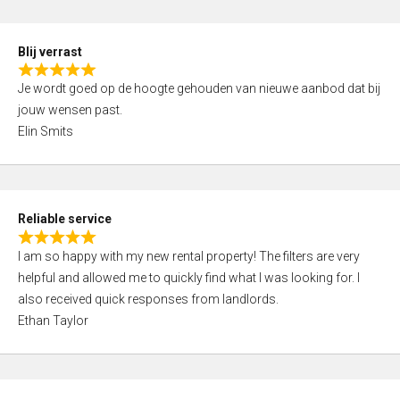
o
d
f
5
5
Blij verrast
,
R
0
Je wordt goed op de hoogte gehouden van nieuwe aanbod dat bij
a
o
jouw wensen past.
t
u
Elin Smits
e
t
d
o
5
f
,
5
Reliable service
0
R
o
I am so happy with my new rental property! The filters are very
a
u
helpful and allowed me to quickly find what I was looking for. I
t
t
also received quick responses from landlords.
e
o
Ethan Taylor
d
f
5
5
,
0