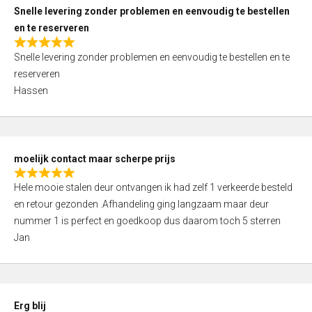
u
Snelle levering zonder problemen en eenvoudig te bestellen
t
en te reserveren
o
R
f
Snelle levering zonder problemen en eenvoudig te bestellen en te
a
5
reserveren
t
Hassen
e
d
5
,
moelijk contact maar scherpe prijs
0
R
o
Hele mooie stalen deur ontvangen ik had zelf 1 verkeerde besteld
a
u
en retour gezonden .Afhandeling ging langzaam maar deur
t
t
nummer 1 is perfect en goedkoop dus daarom toch 5 sterren
e
o
Jan
d
f
5
5
,
0
Erg blij