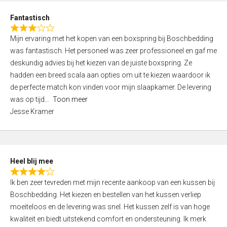
u
d
t
Fantastisch
4
o
R
,
f
Mijn ervaring met het kopen van een boxspring bij Boschbedding
a
0
5
was fantastisch. Het personeel was zeer professioneel en gaf me
t
o
deskundig advies bij het kiezen van de juiste boxspring. Ze
e
u
hadden een breed scala aan opties om uit te kiezen waardoor ik
d
t
de perfecte match kon vinden voor mijn slaapkamer. De levering
3
o
was op tijd
Toon meer
,
f
Jesse Kramer
0
5
o
u
t
Heel blij mee
o
R
f
Ik ben zeer tevreden met mijn recente aankoop van een kussen bij
a
5
Boschbedding. Het kiezen en bestellen van het kussen verliep
t
moeiteloos en de levering was snel. Het kussen zelf is van hoge
e
kwaliteit en biedt uitstekend comfort en ondersteuning. Ik merk
d