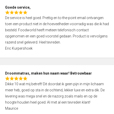
t
Goede service,
o
R
f
De service is heel goed. Prettig en to-the-point email ontvangen
a
5
toen een product niet in de hoeveelheden voorradig was die ik had
t
besteld. Foodworld heeft meteen telefonisch contact
e
opgenomen en een goed voorstel gedaan. Product is vervolgens
d
razend snel geleverd. Heel tevreden.
5
Eric Kurpershoek
,
0
o
u
Droommatras, maken hun naam waar! Betrouwbaar
t
R
o
Dikke 10 wat mij betreft! Dit doordat ik geen pijn in mijn lichaam
a
f
meer heb, goed op sta in de ochtend, lekker luxe en extra dik. De
t
5
levering was mega snel en de nazorg zoals mails en op de
e
hoogte houden heel goed. Al met al een tevreden klant!
d
Maurice
5