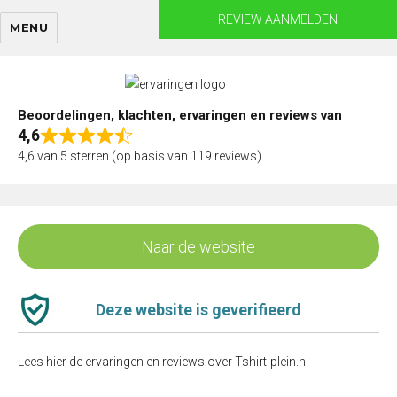
Skip
REVIEW AANMELDEN
MENU
to
content
Beoordelingen, klachten, ervaringen en reviews van
4,6
Rated
4,6 van 5 sterren (op basis van 119 reviews)
4,6
out
of
5
Naar de website
Deze website is geverifieerd
Lees hier de ervaringen en reviews over Tshirt-plein.nl