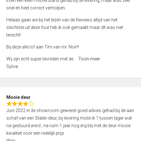
Even een klein misverstand gehad bij de levering, maar was zeer
5
a
snel en heel correct verholpen.
t
e
Helaas gaan we bij het lezen van de Reviews altijd van het
d
slechtste uit deze fout heb ik ook gemaakt maar dit was niet
4
terecht!
,
Bij deze alle lof aan Tim van mr. Noir!!
0
o
Wij zijn echt super tevreden met de
Toon meer
u
Sylvia
t
o
f
5
Mooie deur
R
Juni 2022 in de showroom geweest goed advies gehad bij de aan
a
schaf van een Stalen deur, bij levering miste ik 1 tussen lager wat
t
na gestuurd werd , na ruim 1 jaar nog erg blij met de deur mooie
e
kwaliteit voor een redelijk prijs.
d
Wim