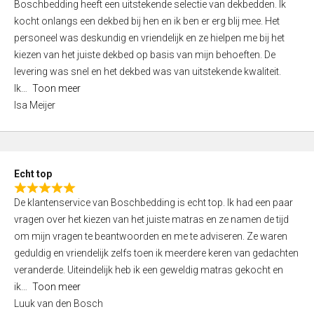
Boschbedding heeft een uitstekende selectie van dekbedden. Ik
a
5
kocht onlangs een dekbed bij hen en ik ben er erg blij mee. Het
t
personeel was deskundig en vriendelijk en ze hielpen me bij het
e
kiezen van het juiste dekbed op basis van mijn behoeften. De
d
levering was snel en het dekbed was van uitstekende kwaliteit.
5
Ik
Toon meer
,
Isa Meijer
0
o
u
t
Echt top
o
R
f
De klantenservice van Boschbedding is echt top. Ik had een paar
a
5
vragen over het kiezen van het juiste matras en ze namen de tijd
t
om mijn vragen te beantwoorden en me te adviseren. Ze waren
e
geduldig en vriendelijk zelfs toen ik meerdere keren van gedachten
d
veranderde. Uiteindelijk heb ik een geweldig matras gekocht en
5
ik
Toon meer
,
Luuk van den Bosch
0