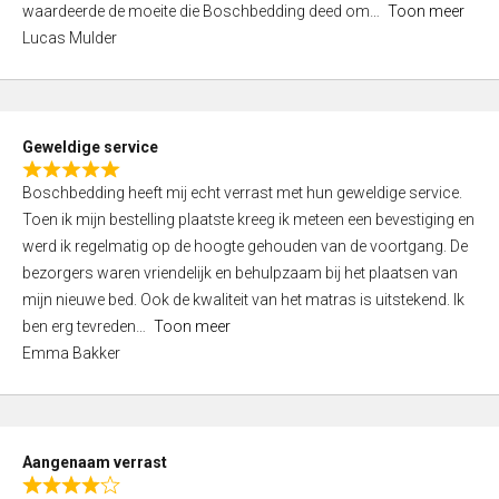
waardeerde de moeite die Boschbedding deed om
Toon meer
,
Lucas Mulder
0
o
u
t
Geweldige service
o
R
f
Boschbedding heeft mij echt verrast met hun geweldige service.
a
5
Toen ik mijn bestelling plaatste kreeg ik meteen een bevestiging en
t
werd ik regelmatig op de hoogte gehouden van de voortgang. De
e
bezorgers waren vriendelijk en behulpzaam bij het plaatsen van
d
mijn nieuwe bed. Ook de kwaliteit van het matras is uitstekend. Ik
5
ben erg tevreden
Toon meer
,
Emma Bakker
0
o
u
t
Aangenaam verrast
o
R