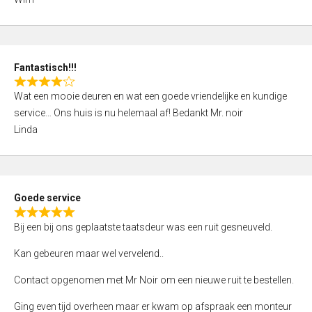
4
,
0
o
Fantastisch!!!
u
R
t
Wat een mooie deuren en wat een goede vriendelijke en kundige
a
o
service… Ons huis is nu helemaal af! Bedankt Mr. noir
t
f
Linda
e
5
d
4
,
Goede service
0
R
o
Bij een bij ons geplaatste taatsdeur was een ruit gesneuveld.
a
u
t
Kan gebeuren maar wel vervelend..
t
e
o
Contact opgenomen met Mr Noir om een nieuwe ruit te bestellen.
d
f
5
Ging even tijd overheen maar er kwam op afspraak een monteur
5