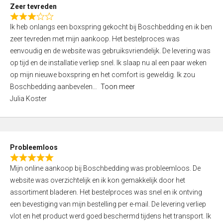
t
Zeer tevreden
o
R
f
Ik heb onlangs een boxspring gekocht bij Boschbedding en ik ben
a
5
zeer tevreden met mijn aankoop. Het bestelproces was
t
eenvoudig en de website was gebruiksvriendelijk. De levering was
e
op tijd en de installatie verliep snel. Ik slaap nu al een paar weken
d
op mijn nieuwe boxspring en het comfort is geweldig. Ik zou
3
Boschbedding aanbevelen
Toon meer
,
Julia Koster
0
o
u
t
Probleemloos
o
R
f
Mijn online aankoop bij Boschbedding was probleemloos. De
a
5
website was overzichtelijk en ik kon gemakkelijk door het
t
assortiment bladeren. Het bestelproces was snel en ik ontving
e
een bevestiging van mijn bestelling per e-mail. De levering verliep
d
vlot en het product werd goed beschermd tijdens het transport. Ik
5