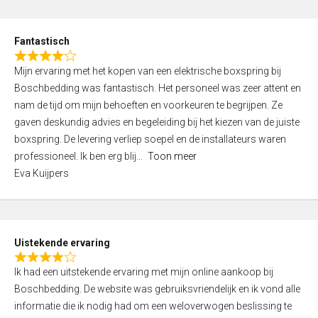
e
d
Fantastisch
5
R
,
Mijn ervaring met het kopen van een elektrische boxspring bij
a
0
Boschbedding was fantastisch. Het personeel was zeer attent en
t
o
nam de tijd om mijn behoeften en voorkeuren te begrijpen. Ze
e
u
gaven deskundig advies en begeleiding bij het kiezen van de juiste
d
t
boxspring. De levering verliep soepel en de installateurs waren
4
o
professioneel. Ik ben erg blij
Toon meer
,
f
Eva Kuijpers
0
5
o
u
t
Uistekende ervaring
o
R
f
Ik had een uitstekende ervaring met mijn online aankoop bij
a
5
Boschbedding. De website was gebruiksvriendelijk en ik vond alle
t
informatie die ik nodig had om een weloverwogen beslissing te
e