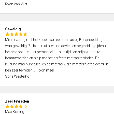
,
Ryan van Vliet
0
o
u
t
Geweldig
o
R
f
Mijn ervaring met het kopen van een matras bij Boschbedding
a
5
was geweldig. Ze boden uitstekend advies en begeleiding tijdens
t
het hele proces. Het personeel nam de tijd om mijn vragen te
e
beantwoorden en hielp me het perfecte matras te vinden. De
d
levering was punctueel en de matras werd met zorg afgeleverd. Ik
5
ben zeer tevreden
Toon meer
,
Sofie Westerhof
0
o
u
t
Zeer tevreden
o
R
f
Max Koning