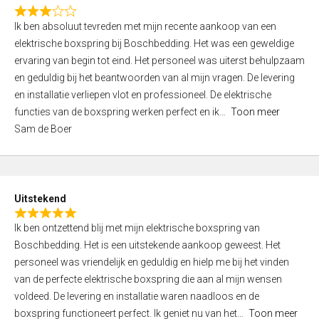
f
R
5
Ik ben absoluut tevreden met mijn recente aankoop van een
a
elektrische boxspring bij Boschbedding. Het was een geweldige
t
ervaring van begin tot eind. Het personeel was uiterst behulpzaam
e
en geduldig bij het beantwoorden van al mijn vragen. De levering
d
en installatie verliepen vlot en professioneel. De elektrische
3
functies van de boxspring werken perfect en ik
Toon meer
,
Sam de Boer
0
o
u
t
Uitstekend
o
R
f
Ik ben ontzettend blij met mijn elektrische boxspring van
a
5
Boschbedding. Het is een uitstekende aankoop geweest. Het
t
personeel was vriendelijk en geduldig en hielp me bij het vinden
e
van de perfecte elektrische boxspring die aan al mijn wensen
d
voldeed. De levering en installatie waren naadloos en de
5
boxspring functioneert perfect. Ik geniet nu van het
Toon meer