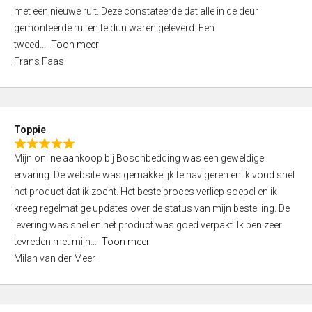
,
met een nieuwe ruit. Deze constateerde dat alle in de deur
0
gemonteerde ruiten te dun waren geleverd. Een
o
tweed
Toon meer
u
Frans Faas
t
o
f
5
Toppie
R
Mijn online aankoop bij Boschbedding was een geweldige
a
ervaring. De website was gemakkelijk te navigeren en ik vond snel
t
het product dat ik zocht. Het bestelproces verliep soepel en ik
e
kreeg regelmatige updates over de status van mijn bestelling. De
d
levering was snel en het product was goed verpakt. Ik ben zeer
5
tevreden met mijn
Toon meer
,
Milan van der Meer
0
o
u