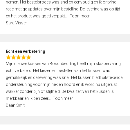
nemen. Het bestelproces was snel en eenvoudig en ik ontving
d
regelmatige updates over mijn bestelling. De levering was op tijd
4
en het product was goed verpakt
Toon meer
,
Sara Visser
0
o
u
t
Echt een verbetering
o
R
f
Mijn nieuwe kussen van Boschbedding heeft mijn slaapervaring
a
5
echt verbeterd. Het kiezen en bestellen van het kussen was
t
gemakkelijk en de levering was snel. Het kussen biedt uitstekende
e
ondersteuning voor mijn nek en hoofd en ik word nu uitgerust
d
wakker zonder pijn of stijfheid. De kwaliteit van het kussen is
5
merkbaar en ik ben zeer
Toon meer
,
Daan Smit
0
o
u