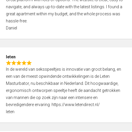
a
o
navigate, and always up-to-date with the latest listings. I found a
t
f
great apartment within my budget, and the whole process was
e
5
hassle-free.
d
Daniel
5
,
0
o
leten
u
R
t
In de wereld van seksspeeltjes is innovatie van groot belang, en
a
o
een van de meest opwindende ontwikkelingen is de Leten
t
f
Masturbator, nu beschikbaar in Nederland. Dit hoogwaardige,
e
5
ergonomisch ontworpen speeltje heeft de aandacht getrokken
d
van mannen die op zoek zijn naar een intensere en
5
bevredigendere ervaring. https://www.letendirect.nl/
,
leten
0
o
u