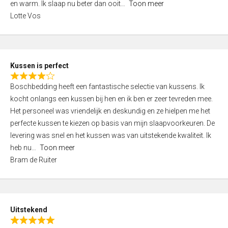
o
en warm. Ik slaap nu beter dan ooit
Toon meer
,
f
Lotte Vos
0
5
o
u
t
Kussen is perfect
o
R
f
Boschbedding heeft een fantastische selectie van kussens. Ik
a
5
kocht onlangs een kussen bij hen en ik ben er zeer tevreden mee.
t
Het personeel was vriendelijk en deskundig en ze hielpen me het
e
perfecte kussen te kiezen op basis van mijn slaapvoorkeuren. De
d
levering was snel en het kussen was van uitstekende kwaliteit. Ik
4
heb nu
Toon meer
,
Bram de Ruiter
0
o
u
t
Uitstekend
o
R
f