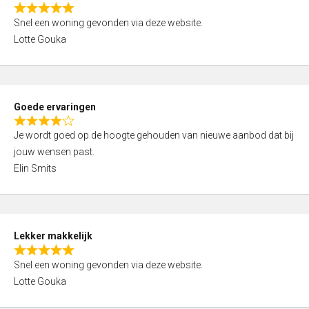
o
R
u
Snel een woning gevonden via deze website.
a
t
Lotte Gouka
t
o
e
f
d
5
5
Goede ervaringen
,
R
0
Je wordt goed op de hoogte gehouden van nieuwe aanbod dat bij
a
o
jouw wensen past.
t
u
Elin Smits
e
t
d
o
4
f
,
5
Lekker makkelijk
0
R
o
Snel een woning gevonden via deze website.
a
u
Lotte Gouka
t
t
e