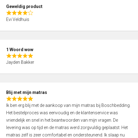
t
Geweldig product
o
R
f
Evi Veldhuis
a
5
t
e
d
1 Woord wow
4
R
,
Jayden Bakker
a
0
t
o
e
u
d
t
Blij met mijn matras
5
o
R
,
f
Ik ben erg blij met de aankoop van mijn matras bij Boschbedding.
a
0
5
Het bestelproces was eenvoudig en de klantenservice was
t
o
vriendelijk en snel in het beantwoorden van mijn vragen. De
e
u
levering was op tijd en de matras werd zorgvuldig geplaatst. Het
d
t
matras zelf is zeer comfortabel en ondersteunend. Ik slaap nu