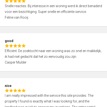
R
u
Snelle reacties. Bij interesse in een woning werd ik direct benaderd
a
t
voor een bezichtiging. Super snelle en efficiënte service.
t
o
Feline van Rooij
e
f
d
5
5
,
good
0
R
o
Efficiënt. De zoektocht naar een woning was zo snel en makkelijk,
a
u
ik had niet gedacht dat het zo eenvoudig zou zijn.
t
t
Casper Mulder
e
o
d
f
5
5
,
nice
0
R
o
I am really impressed with the service this site provides. The
a
u
property I found is exactly what I was looking for, and the
t
t