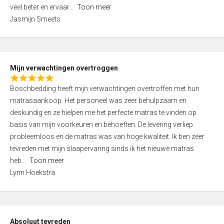
5
o
veel beter en ervaar
Toon meer
,
f
Jasmijn Smeets
0
5
o
u
t
Mijn verwachtingen overtroggen
o
R
f
Boschbedding heeft mijn verwachtingen overtroffen met hun
a
5
matrasaankoop. Het personeel was zeer behulpzaam en
t
deskundig en ze hielpen me het perfecte matras te vinden op
e
basis van mijn voorkeuren en behoeften. De levering verliep
d
probleemloos en de matras was van hoge kwaliteit. Ik ben zeer
5
tevreden met mijn slaapervaring sinds ik het nieuwe matras
,
heb
Toon meer
0
Lynn Hoekstra
o
u
t
o
Absoluut tevreden