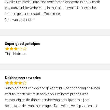
kwaliteit en biedt uitstekend comfort en ondersteuning. Ik merk
d
een aanzienlijke verbetering in mijn slaapkwaliteit sinds ik het
4
kussen gebruik. Ik raad
Toon meer
,
Noa van der Linden
0
o
u
t
Super goed geholpen
o
R
f
Thijs Hofman
a
5
t
e
d
Dekbed zeer tevreden
3
R
,
Ik heb onlangs een dekbed gekocht bij Boschbedding en ik ben
a
0
zeer tevreden met mijn aankoop. Het bestelproces was
t
o
eenvoudig en de klantenservice was behulpzaam bij het
e
u
beantwoorden van mijn vragen. De levering verliep vlot en het
d