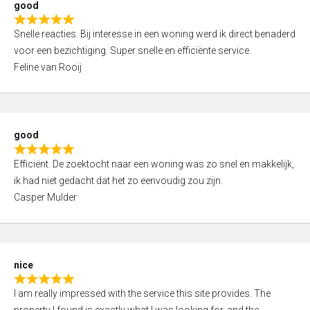
good
o
R
u
Snelle reacties. Bij interesse in een woning werd ik direct benaderd
a
t
voor een bezichtiging. Super snelle en efficiënte service.
t
o
Feline van Rooij
e
f
d
5
5
,
good
0
R
o
Efficiënt. De zoektocht naar een woning was zo snel en makkelijk,
a
u
ik had niet gedacht dat het zo eenvoudig zou zijn.
t
t
Casper Mulder
e
o
d
f
5
5
,
nice
0
R
o
I am really impressed with the service this site provides. The
a
u