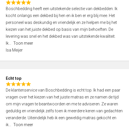
R
f
Boschbedding heeft een uitstekende selectie van dekbedden. Ik
a
5
kocht onlangs een dekbed bij hen en ik ben er erg blij mee. Het
t
personeel was deskundig en vriendelijk en ze hielpen me bij het
e
kiezen van het juiste dekbed op basis van mijn behoeften. De
d
levering was snel en het dekbed was van uitstekende kwaliteit.
5
Ik
Toon meer
,
Isa Meijer
0
o
u
t
Echt top
o
R
f
De klantenservice van Boschbedding is echt top. Ik had een paar
a
5
vragen over het kiezen van het juiste matras en ze namen de tijd
t
om mijn vragen te beantwoorden en me te adviseren. Ze waren
e
geduldig en vriendelijk zelfs toen ik meerdere keren van gedachten
d
veranderde. Uiteindelijk heb ik een geweldig matras gekocht en
5
ik
Toon meer
,