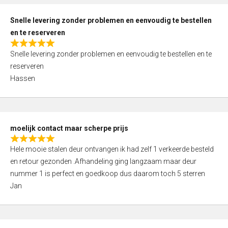
o
u
Snelle levering zonder problemen en eenvoudig te bestellen
t
en te reserveren
o
R
f
Snelle levering zonder problemen en eenvoudig te bestellen en te
a
5
reserveren
t
Hassen
e
d
5
,
moelijk contact maar scherpe prijs
0
R
o
Hele mooie stalen deur ontvangen ik had zelf 1 verkeerde besteld
a
u
en retour gezonden .Afhandeling ging langzaam maar deur
t
t
nummer 1 is perfect en goedkoop dus daarom toch 5 sterren
e
o
Jan
d
f
5
5
,