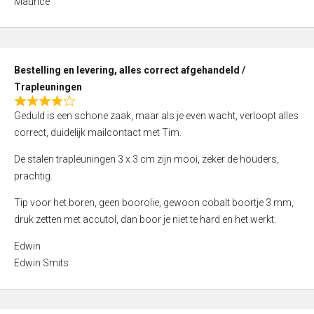
Maurice
5
,
0
o
Bestelling en levering, alles correct afgehandeld /
u
Trapleuningen
t
R
o
Geduld is een schone zaak, maar als je even wacht, verloopt alles
a
f
correct, duidelijk mailcontact met Tim.
t
5
e
De stalen trapleuningen 3 x 3 cm zijn mooi, zeker de houders,
d
prachtig.
4
Tip voor het boren, geen boorolie, gewoon cobalt boortje 3 mm,
,
druk zetten met accutol, dan boor je niet te hard en het werkt.
0
o
Edwin
u
Edwin Smits
t
o
f