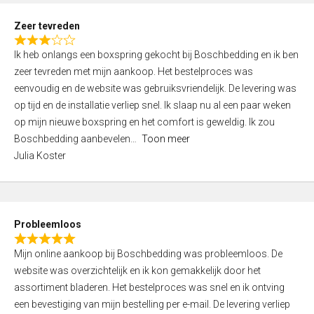
u
t
Zeer tevreden
o
R
f
Ik heb onlangs een boxspring gekocht bij Boschbedding en ik ben
a
5
zeer tevreden met mijn aankoop. Het bestelproces was
t
eenvoudig en de website was gebruiksvriendelijk. De levering was
e
op tijd en de installatie verliep snel. Ik slaap nu al een paar weken
d
op mijn nieuwe boxspring en het comfort is geweldig. Ik zou
3
Boschbedding aanbevelen
Toon meer
,
Julia Koster
0
o
u
t
Probleemloos
o
R
f
Mijn online aankoop bij Boschbedding was probleemloos. De
a
5
website was overzichtelijk en ik kon gemakkelijk door het
t
assortiment bladeren. Het bestelproces was snel en ik ontving
e
een bevestiging van mijn bestelling per e-mail. De levering verliep
d