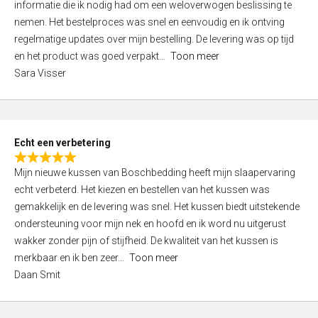
informatie die ik nodig had om een weloverwogen beslissing te
e
nemen. Het bestelproces was snel en eenvoudig en ik ontving
d
regelmatige updates over mijn bestelling. De levering was op tijd
4
en het product was goed verpakt
Toon meer
,
Sara Visser
0
o
u
t
Echt een verbetering
o
R
f
Mijn nieuwe kussen van Boschbedding heeft mijn slaapervaring
a
5
echt verbeterd. Het kiezen en bestellen van het kussen was
t
gemakkelijk en de levering was snel. Het kussen biedt uitstekende
e
ondersteuning voor mijn nek en hoofd en ik word nu uitgerust
d
wakker zonder pijn of stijfheid. De kwaliteit van het kussen is
5
merkbaar en ik ben zeer
Toon meer
,
Daan Smit
0
o