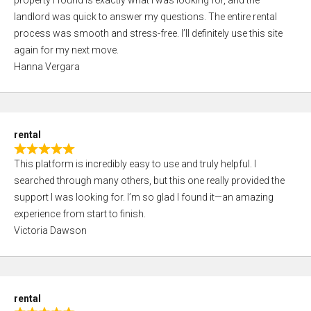
property I found is exactly what I was looking for, and the
t
t
landlord was quick to answer my questions. The entire rental
e
o
process was smooth and stress-free. I’ll definitely use this site
d
f
again for my next move.
5
5
Hanna Vergara
,
0
o
u
rental
t
R
o
This platform is incredibly easy to use and truly helpful. I
a
f
searched through many others, but this one really provided the
t
5
support I was looking for. I’m so glad I found it—an amazing
e
experience from start to finish.
d
Victoria Dawson
5
,
0
o
rental
u