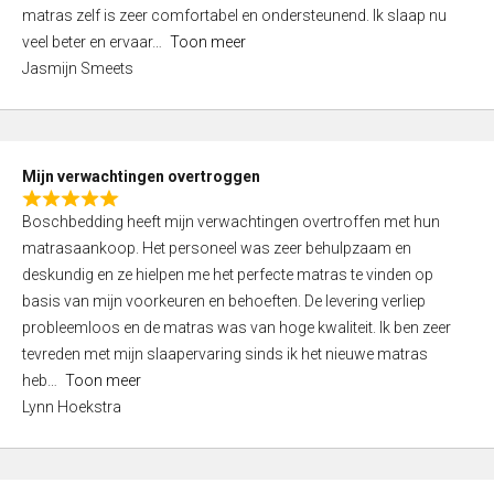
d
t
matras zelf is zeer comfortabel en ondersteunend. Ik slaap nu
5
o
veel beter en ervaar
Toon meer
,
f
Jasmijn Smeets
0
5
o
u
t
Mijn verwachtingen overtroggen
o
R
f
Boschbedding heeft mijn verwachtingen overtroffen met hun
a
5
matrasaankoop. Het personeel was zeer behulpzaam en
t
deskundig en ze hielpen me het perfecte matras te vinden op
e
basis van mijn voorkeuren en behoeften. De levering verliep
d
probleemloos en de matras was van hoge kwaliteit. Ik ben zeer
5
tevreden met mijn slaapervaring sinds ik het nieuwe matras
,
heb
Toon meer
0
Lynn Hoekstra
o
u
t