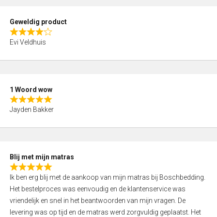
u
t
Geweldig product
o
R
f
Evi Veldhuis
a
5
t
e
d
1 Woord wow
4
R
,
Jayden Bakker
a
0
t
o
e
u
d
t
Blij met mijn matras
5
o
R
,
f
Ik ben erg blij met de aankoop van mijn matras bij Boschbedding.
a
0
5
Het bestelproces was eenvoudig en de klantenservice was
t
o
vriendelijk en snel in het beantwoorden van mijn vragen. De
e
u
levering was op tijd en de matras werd zorgvuldig geplaatst. Het