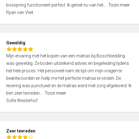
5
boxspring functioneert perfect. Ik geniet nu van het
Toon meer
,
Ryan van Vliet
0
o
u
t
Geweldig
o
R
f
Mijn ervaring met het kopen van een matras bij Boschbedding
a
5
was geweldig. Ze boden uitstekend advies en begeleiding tijdens
t
het hele proces. Het personeel nam de tijd om mijn vragen te
e
beantwoorden en hielp me het perfecte matras te vinden. De
d
levering was punctueel en de matras werd met zorg afgeleverd. Ik
5
ben zeer tevreden
Toon meer
,
Sofie Westerhof
0
o
u
t
Zeer tevreden
o