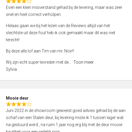
f
R
Even een klein misverstand gehad bij de levering, maar was zeer
5
a
snel en heel correct verholpen.
t
e
Helaas gaan we bij het lezen van de Reviews altijd van het
d
slechtste uit deze fout heb ik ook gemaakt maar dit was niet
4
terecht!
,
Bij deze alle lof aan Tim van mr. Noir!!
0
o
Wij zijn echt super tevreden met de
Toon meer
u
Sylvia
t
o
f
5
Mooie deur
R
Juni 2022 in de showroom geweest goed advies gehad bij de aan
a
schaf van een Stalen deur, bij levering miste ik 1 tussen lager wat
t
na gestuurd werd , na ruim 1 jaar nog erg blij met de deur mooie
e
kwaliteit voor een redelijk prijs.