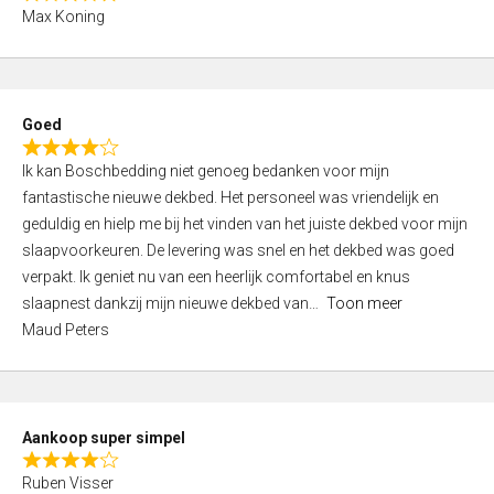
R
f
Max Koning
a
5
t
e
d
Goed
4
R
,
Ik kan Boschbedding niet genoeg bedanken voor mijn
a
0
fantastische nieuwe dekbed. Het personeel was vriendelijk en
t
o
geduldig en hielp me bij het vinden van het juiste dekbed voor mijn
e
u
slaapvoorkeuren. De levering was snel en het dekbed was goed
d
t
verpakt. Ik geniet nu van een heerlijk comfortabel en knus
4
o
slaapnest dankzij mijn nieuwe dekbed van
Toon meer
,
f
Maud Peters
0
5
o
u
t
Aankoop super simpel
o
R
f
Ruben Visser