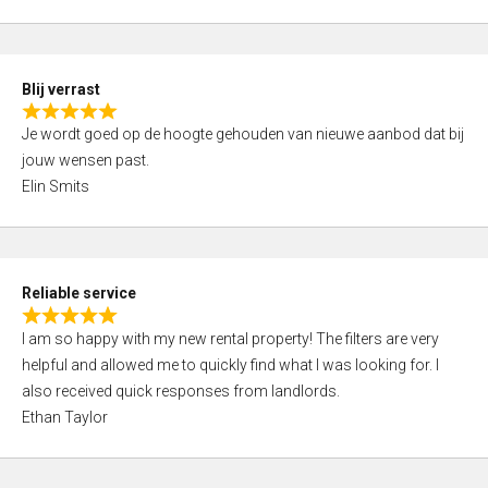
t
e
o
d
f
5
5
Blij verrast
,
R
0
Je wordt goed op de hoogte gehouden van nieuwe aanbod dat bij
a
o
jouw wensen past.
t
u
Elin Smits
e
t
d
o
5
f
,
5
Reliable service
0
R
o
I am so happy with my new rental property! The filters are very
a
u
helpful and allowed me to quickly find what I was looking for. I
t
t
also received quick responses from landlords.
e
o
Ethan Taylor
d
f
5
5
,