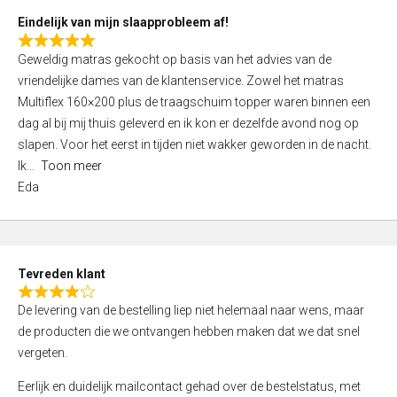
5
Eindelijk van mijn slaapprobleem af!
R
Geweldig matras gekocht op basis van het advies van de
a
vriendelijke dames van de klantenservice. Zowel het matras
t
Multiflex 160×200 plus de traagschuim topper waren binnen een
e
dag al bij mij thuis geleverd en ik kon er dezelfde avond nog op
d
slapen. Voor het eerst in tijden niet wakker geworden in de nacht.
5
Ik
Toon meer
,
Eda
0
o
u
t
Tevreden klant
o
R
f
De levering van de bestelling liep niet helemaal naar wens, maar
a
5
de producten die we ontvangen hebben maken dat we dat snel
t
vergeten.
e
d
Eerlijk en duidelijk mailcontact gehad over de bestelstatus, met