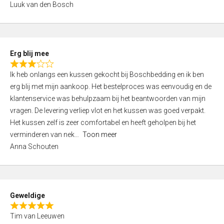
Luuk van den Bosch
0
o
u
t
Erg blij mee
o
R
f
Ik heb onlangs een kussen gekocht bij Boschbedding en ik ben
a
5
erg blij met mijn aankoop. Het bestelproces was eenvoudig en de
t
klantenservice was behulpzaam bij het beantwoorden van mijn
e
vragen. De levering verliep vlot en het kussen was goed verpakt.
d
Het kussen zelf is zeer comfortabel en heeft geholpen bij het
3
verminderen van nek
Toon meer
,
Anna Schouten
0
o
u
t
Geweldige
o
R
f
Tim van Leeuwen
a