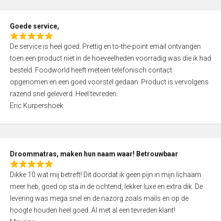
u
t
Goede service,
o
R
f
De service is heel goed. Prettig en to-the-point email ontvangen
a
5
toen een product niet in de hoeveelheden voorradig was die ik had
t
besteld. Foodworld heeft meteen telefonisch contact
e
opgenomen en een goed voorstel gedaan. Product is vervolgens
d
razend snel geleverd. Heel tevreden.
5
Eric Kurpershoek
,
0
o
u
Droommatras, maken hun naam waar! Betrouwbaar
t
R
o
Dikke 10 wat mij betreft! Dit doordat ik geen pijn in mijn lichaam
a
f
meer heb, goed op sta in de ochtend, lekker luxe en extra dik. De
t
5
levering was mega snel en de nazorg zoals mails en op de
e
hoogte houden heel goed. Al met al een tevreden klant!
d