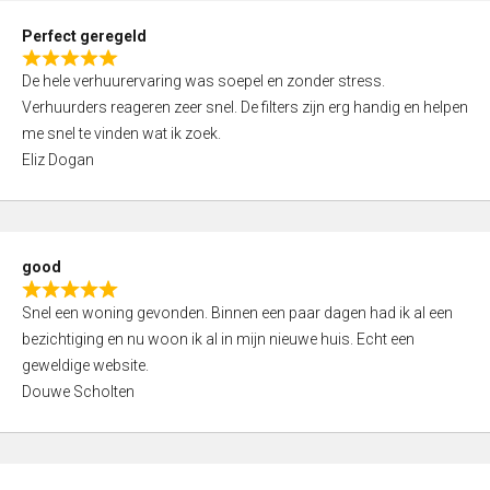
0
Perfect geregeld
o
R
u
De hele verhuurervaring was soepel en zonder stress.
a
t
Verhuurders reageren zeer snel. De filters zijn erg handig en helpen
t
o
me snel te vinden wat ik zoek.
e
f
Eliz Dogan
d
5
5
,
0
good
o
R
u
Snel een woning gevonden. Binnen een paar dagen had ik al een
a
t
bezichtiging en nu woon ik al in mijn nieuwe huis. Echt een
t
o
geweldige website.
e
f
Douwe Scholten
d
5
5
,
0