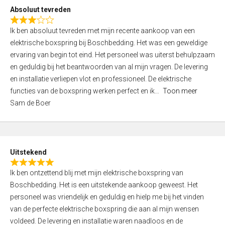
o
Absoluut tevreden
f
R
5
Ik ben absoluut tevreden met mijn recente aankoop van een
a
elektrische boxspring bij Boschbedding. Het was een geweldige
t
ervaring van begin tot eind. Het personeel was uiterst behulpzaam
e
en geduldig bij het beantwoorden van al mijn vragen. De levering
d
en installatie verliepen vlot en professioneel. De elektrische
3
functies van de boxspring werken perfect en ik
Toon meer
,
Sam de Boer
0
o
u
t
Uitstekend
o
R
f
Ik ben ontzettend blij met mijn elektrische boxspring van
a
5
Boschbedding. Het is een uitstekende aankoop geweest. Het
t
personeel was vriendelijk en geduldig en hielp me bij het vinden
e
van de perfecte elektrische boxspring die aan al mijn wensen
d
voldeed. De levering en installatie waren naadloos en de