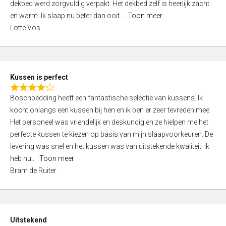
t
dekbed werd zorgvuldig verpakt. Het dekbed zelf is heerlijk zacht
4
o
en warm. Ik slaap nu beter dan ooit
Toon meer
,
f
Lotte Vos
0
5
o
u
t
Kussen is perfect
o
R
f
Boschbedding heeft een fantastische selectie van kussens. Ik
a
5
kocht onlangs een kussen bij hen en ik ben er zeer tevreden mee.
t
Het personeel was vriendelijk en deskundig en ze hielpen me het
e
perfecte kussen te kiezen op basis van mijn slaapvoorkeuren. De
d
levering was snel en het kussen was van uitstekende kwaliteit. Ik
4
heb nu
Toon meer
,
Bram de Ruiter
0
o
u
t
Uitstekend
o