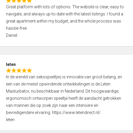
R
t
Great platform with lots of options. The website is clear, easy to
a
o
navigate, and always up-to-date with the latest listings. I found a
t
f
great apartment within my budget, and the whole process was
e
5
hassle-free.
d
Daniel
5
,
0
o
leten
u
R
t
In de wereld van seksspeeltjes is innovatie van groot belang, en
a
o
een van de meest opwindende ontwikkelingen is de Leten
t
f
Masturbator, nu beschikbaar in Nederland. Dit hoogwaardige,
e
5
ergonomisch ontworpen speeltje heeft de aandacht getrokken
d
van mannen die op zoek zijn naar een intensere en
5
bevredigendere ervaring. https://www.letendirect.nl/
,
leten
0
o