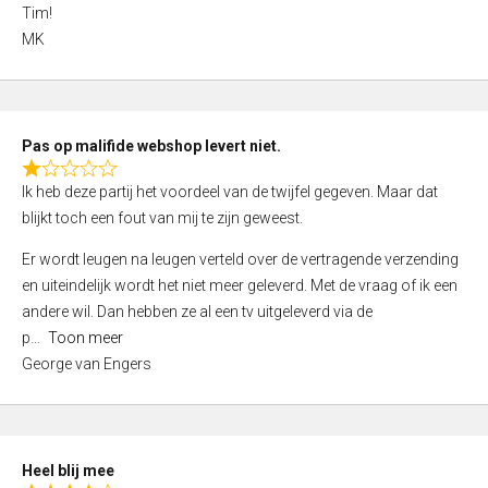
4
Tim!
,
MK
0
o
u
t
Pas op malifide webshop levert niet.
o
R
Ik heb deze partij het voordeel van de twijfel gegeven. Maar dat
f
a
blijkt toch een fout van mij te zijn geweest.
5
t
e
Er wordt leugen na leugen verteld over de vertragende verzending
d
en uiteindelijk wordt het niet meer geleverd. Met de vraag of ik een
1
andere wil. Dan hebben ze al een tv uitgeleverd via de
,
p
Toon meer
0
George van Engers
o
u
t
o
Heel blij mee