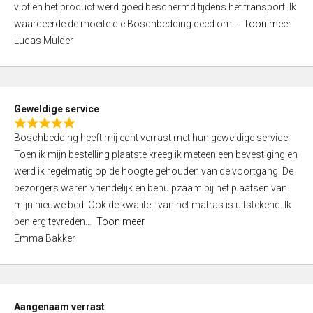
vlot en het product werd goed beschermd tijdens het transport. Ik
5
waardeerde de moeite die Boschbedding deed om
Toon meer
,
Lucas Mulder
0
o
u
t
Geweldige service
o
R
f
Boschbedding heeft mij echt verrast met hun geweldige service.
a
5
Toen ik mijn bestelling plaatste kreeg ik meteen een bevestiging en
t
werd ik regelmatig op de hoogte gehouden van de voortgang. De
e
bezorgers waren vriendelijk en behulpzaam bij het plaatsen van
d
mijn nieuwe bed. Ook de kwaliteit van het matras is uitstekend. Ik
5
ben erg tevreden
Toon meer
,
Emma Bakker
0
o
u
t
Aangenaam verrast