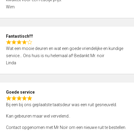
d
Wim
4
,
0
o
Fantastisch!!!
u
R
t
Wat een mooie deuren en wat een goede vriendelijke en kundige
a
o
service… Ons huis is nu helemaal af! Bedankt Mr. noir
t
f
Linda
e
5
d
4
,
Goede service
0
R
o
Bij een bij ons geplaatste taatsdeur was een ruit gesneuveld.
a
u
t
Kan gebeuren maar wel vervelend..
t
e
o
Contact opgenomen met Mr Noir om een nieuwe ruit te bestellen.
d
f