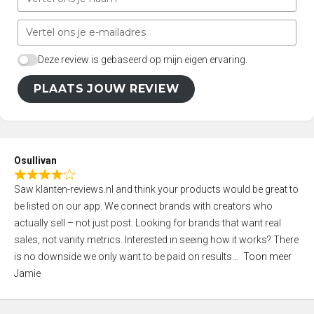
Deze review is gebaseerd op mijn eigen ervaring.
PLAATS JOUW REVIEW
Osullivan
R
Saw klanten-reviews.nl and think your products would be great to
a
be listed on our app. We connect brands with creators who
t
actually sell – not just post. Looking for brands that want real
e
sales, not vanity metrics. Interested in seeing how it works? There
d
is no downside we only want to be paid on results
Toon meer
4
Jamie
,
0