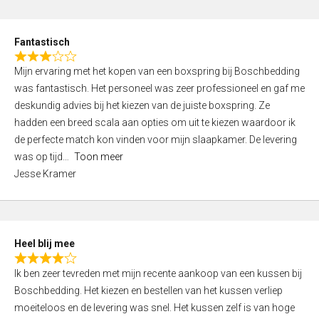
o
e
u
d
t
Fantastisch
4
o
R
,
f
Mijn ervaring met het kopen van een boxspring bij Boschbedding
a
0
5
was fantastisch. Het personeel was zeer professioneel en gaf me
t
o
deskundig advies bij het kiezen van de juiste boxspring. Ze
e
u
hadden een breed scala aan opties om uit te kiezen waardoor ik
d
t
de perfecte match kon vinden voor mijn slaapkamer. De levering
3
o
was op tijd
Toon meer
,
f
Jesse Kramer
0
5
o
u
t
Heel blij mee
o
R
f
Ik ben zeer tevreden met mijn recente aankoop van een kussen bij
a
5
Boschbedding. Het kiezen en bestellen van het kussen verliep
t
moeiteloos en de levering was snel. Het kussen zelf is van hoge
e