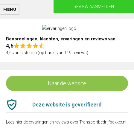
Skip
REVIEW AANMELDEN
MENU
to
content
Beoordelingen, klachten, ervaringen en reviews van
4,6
Rated
4,6 van 5 sterren (op basis van 119 reviews)
4,6
out
of
5
Naar de website
Deze website is geverifieerd
Lees hier de ervaringen en reviews over Transportbedrijfbakker.nl