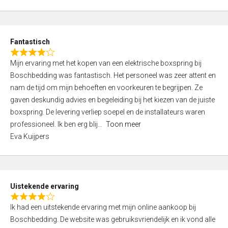
5
t
e
d
Fantastisch
5
R
,
Mijn ervaring met het kopen van een elektrische boxspring bij
a
0
Boschbedding was fantastisch. Het personeel was zeer attent en
t
o
nam de tijd om mijn behoeften en voorkeuren te begrijpen. Ze
e
u
gaven deskundig advies en begeleiding bij het kiezen van de juiste
d
t
boxspring. De levering verliep soepel en de installateurs waren
4
o
professioneel. Ik ben erg blij
Toon meer
,
f
Eva Kuijpers
0
5
o
u
t
Uistekende ervaring
o
R
f
Ik had een uitstekende ervaring met mijn online aankoop bij
a
5
Boschbedding. De website was gebruiksvriendelijk en ik vond alle
t