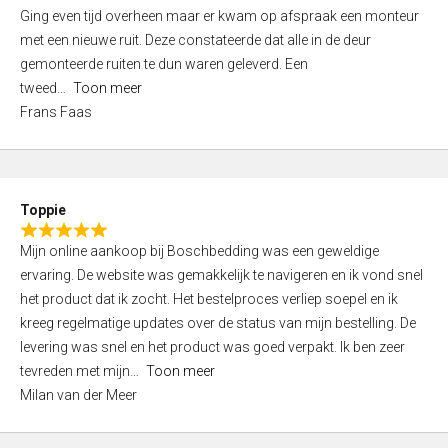
5
Ging even tijd overheen maar er kwam op afspraak een monteur
5
,
met een nieuwe ruit. Deze constateerde dat alle in de deur
0
gemonteerde ruiten te dun waren geleverd. Een
o
tweed
Toon meer
u
Frans Faas
t
o
f
5
Toppie
R
Mijn online aankoop bij Boschbedding was een geweldige
a
ervaring. De website was gemakkelijk te navigeren en ik vond snel
t
het product dat ik zocht. Het bestelproces verliep soepel en ik
e
kreeg regelmatige updates over de status van mijn bestelling. De
d
levering was snel en het product was goed verpakt. Ik ben zeer
5
tevreden met mijn
Toon meer
,
Milan van der Meer
0
o