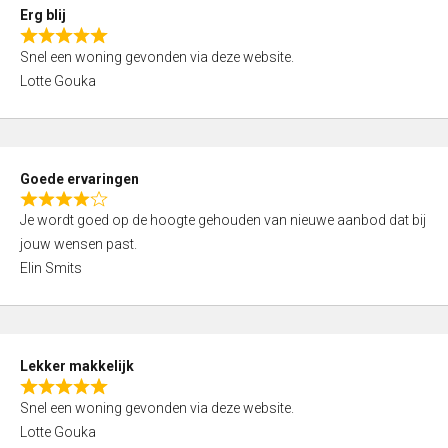
0
Erg blij
o
R
u
Snel een woning gevonden via deze website.
a
t
Lotte Gouka
t
o
e
f
d
5
5
Goede ervaringen
,
R
0
Je wordt goed op de hoogte gehouden van nieuwe aanbod dat bij
a
o
jouw wensen past.
t
u
Elin Smits
e
t
d
o
4
f
,
5
Lekker makkelijk
0
R
o
Snel een woning gevonden via deze website.
a
u
Lotte Gouka
t