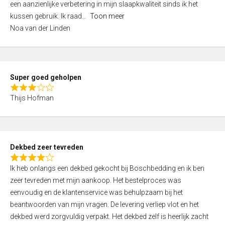
een aanzienlijke verbetering in mijn slaapkwaliteit sinds ik het
4
kussen gebruik. Ik raad
Toon meer
,
Noa van der Linden
0
o
u
t
Super goed geholpen
o
R
f
Thijs Hofman
a
5
t
e
d
Dekbed zeer tevreden
3
R
,
Ik heb onlangs een dekbed gekocht bij Boschbedding en ik ben
a
0
zeer tevreden met mijn aankoop. Het bestelproces was
t
o
eenvoudig en de klantenservice was behulpzaam bij het
e
u
beantwoorden van mijn vragen. De levering verliep vlot en het
d
t
dekbed werd zorgvuldig verpakt. Het dekbed zelf is heerlijk zacht
4