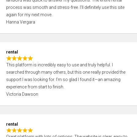
landlord was quick to answer my questions. The entire rental
e
o
process was smooth and stress-free. I’ll definitely use this site
d
f
again for my next move.
5
5
Hanna Vergara
,
0
o
u
rental
t
R
o
This platform is incredibly easy to use and truly helpful. I
a
f
searched through many others, but this one really provided the
t
5
support I was looking for. I’m so glad I found it—an amazing
e
experience from start to finish.
d
Victoria Dawson
5
,
0
o
rental
u
R
t
Great platform with lots of options. The website is clear, easy to