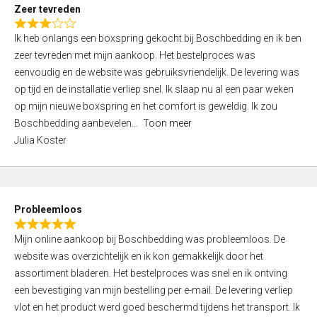
t
Zeer tevreden
o
R
f
Ik heb onlangs een boxspring gekocht bij Boschbedding en ik ben
a
5
zeer tevreden met mijn aankoop. Het bestelproces was
t
eenvoudig en de website was gebruiksvriendelijk. De levering was
e
op tijd en de installatie verliep snel. Ik slaap nu al een paar weken
d
op mijn nieuwe boxspring en het comfort is geweldig. Ik zou
3
Boschbedding aanbevelen
Toon meer
,
Julia Koster
0
o
u
t
Probleemloos
o
R
f
Mijn online aankoop bij Boschbedding was probleemloos. De
a
5
website was overzichtelijk en ik kon gemakkelijk door het
t
assortiment bladeren. Het bestelproces was snel en ik ontving
e
een bevestiging van mijn bestelling per e-mail. De levering verliep
d
vlot en het product werd goed beschermd tijdens het transport. Ik
5