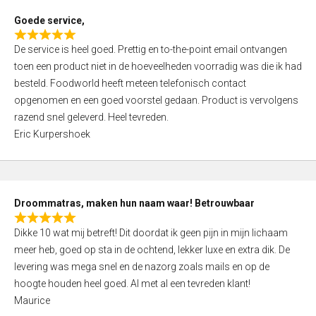
t
Goede service,
o
R
f
De service is heel goed. Prettig en to-the-point email ontvangen
a
5
toen een product niet in de hoeveelheden voorradig was die ik had
t
besteld. Foodworld heeft meteen telefonisch contact
e
opgenomen en een goed voorstel gedaan. Product is vervolgens
d
razend snel geleverd. Heel tevreden.
5
Eric Kurpershoek
,
0
o
u
Droommatras, maken hun naam waar! Betrouwbaar
t
R
o
Dikke 10 wat mij betreft! Dit doordat ik geen pijn in mijn lichaam
a
f
meer heb, goed op sta in de ochtend, lekker luxe en extra dik. De
t
5
levering was mega snel en de nazorg zoals mails en op de
e
hoogte houden heel goed. Al met al een tevreden klant!
d
Maurice
5