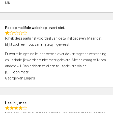
,
MK
0
o
u
t
Pas op malifide webshop levert niet.
o
R
Ik heb deze partij het voordeel van de twijfel gegeven. Maar dat
f
a
blijkt toch een fout van mij te zijn geweest.
5
t
e
Er wordt leugen na leugen verteld over de vertragende verzending
d
en uiteindelijk wordt het niet meer geleverd. Met de vraag of ik een
1
andere wil. Dan hebben ze al een tv uitgeleverd via de
,
p
Toon meer
0
George van Engers
o
u
t
o
Heel blij mee
f
R