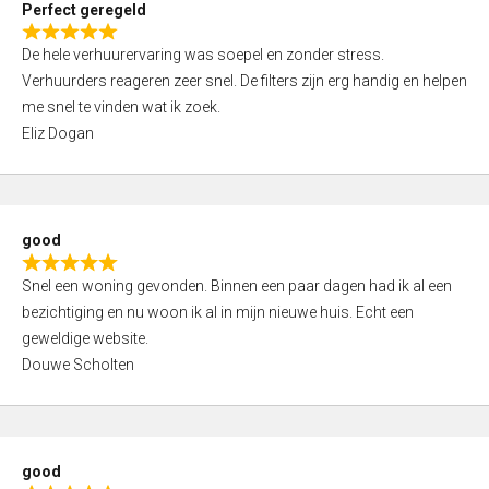
Perfect geregeld
o
R
u
De hele verhuurervaring was soepel en zonder stress.
a
t
Verhuurders reageren zeer snel. De filters zijn erg handig en helpen
t
o
me snel te vinden wat ik zoek.
e
f
Eliz Dogan
d
5
5
,
0
good
o
R
u
Snel een woning gevonden. Binnen een paar dagen had ik al een
a
t
bezichtiging en nu woon ik al in mijn nieuwe huis. Echt een
t
o
geweldige website.
e
f
Douwe Scholten
d
5
5
,
0
good
o