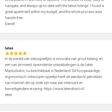
a
o
navigate, and always up-to-date with the latest listings. I found a
t
f
great apartment within my budget, and the whole process was
e
5
hassle-free.
d
Daniel
5
,
0
o
leten
u
R
t
In de wereld van seksspeeltjes is innovatie van groot belang, en
a
o
een van de meest opwindende ontwikkelingen is de Leten
t
f
Masturbator, nu beschikbaar in Nederland. Dit hoogwaardige,
e
5
ergonomisch ontworpen speeltje heeft de aandacht getrokken
d
van mannen die op zoek zijn naar een intensere en
5
bevredigendere ervaring. https://www.letendirect.nl/
,
leten
0
o
u