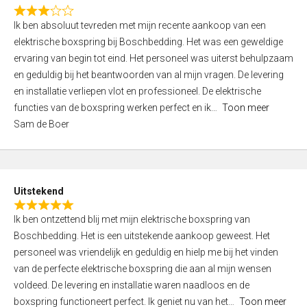
f
R
5
Ik ben absoluut tevreden met mijn recente aankoop van een
a
elektrische boxspring bij Boschbedding. Het was een geweldige
t
ervaring van begin tot eind. Het personeel was uiterst behulpzaam
e
en geduldig bij het beantwoorden van al mijn vragen. De levering
d
en installatie verliepen vlot en professioneel. De elektrische
3
functies van de boxspring werken perfect en ik
Toon meer
,
Sam de Boer
0
o
u
t
Uitstekend
o
R
f
Ik ben ontzettend blij met mijn elektrische boxspring van
a
5
Boschbedding. Het is een uitstekende aankoop geweest. Het
t
personeel was vriendelijk en geduldig en hielp me bij het vinden
e
van de perfecte elektrische boxspring die aan al mijn wensen
d
voldeed. De levering en installatie waren naadloos en de
5
boxspring functioneert perfect. Ik geniet nu van het
Toon meer