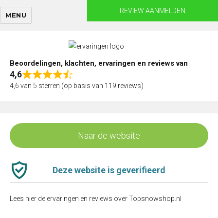
Skip
REVIEW AANMELDEN
MENU
to
content
Beoordelingen, klachten, ervaringen en reviews van
4,6
Rated
4,6 van 5 sterren (op basis van 119 reviews)
4,6
out
of
5
Naar de website
Deze website is geverifieerd
Lees hier de ervaringen en reviews over Topsnowshop.nl