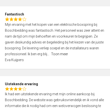
e
d
Fantastisch
5
R
,
Mijn ervaring met het kopen van een elektrische boxspring bij
a
0
Boschbedding was fantastisch. Het personeel was zeer attent en
t
o
nam de tijd om mijn behoeften en voorkeuren te begrijpen. Ze
e
u
gaven deskundig advies en begeleiding bij het kiezen van de juiste
d
t
boxspring. De levering verliep soepel en de installateurs waren
4
o
professioneel. Ik ben erg blij
Toon meer
,
f
Eva Kuijpers
0
5
o
u
t
Uistekende ervaring
o
R
f
Ik had een uitstekende ervaring met mijn online aankoop bij
a
5
Boschbedding. De website was gebruiksvriendelijk en ik vond alle
t
informatie die ik nodig had om een weloverwogen beslissing te
e