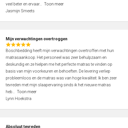
5
o
veel beter en ervaar
Toon meer
,
f
Jasmijn Smeets
0
5
o
u
t
Mijn verwachtingen overtroggen
o
R
f
Boschbedding heeft mijn verwachtingen overtroffen met hun
a
5
matrasaankoop. Het personeel was zeer behulpzaam en
t
deskundig en ze hielpen me het perfecte matras te vinden op
e
basis van mijn voorkeuren en behoeften. De levering verliep
d
probleemloos en de matras was van hoge kwaliteit. Ik ben zeer
5
tevreden met mijn slaapervaring sinds ik het nieuwe matras
,
heb
Toon meer
0
Lynn Hoekstra
o
u
t
o
Absoluut tevreden