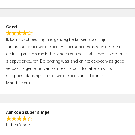
a
5
t
e
d
Goed
4
R
,
Ik kan Boschbedding niet genoeg bedanken voor mijn
a
0
fantastische nieuwe dekbed. Het personeel was vriendelijk en
t
o
geduldig en hielp me bij het vinden van het juiste dekbed voor mijn
e
u
slaapvoorkeuren. De levering was snel en het dekbed was goed
d
t
verpakt. Ik geniet nu van een heerlijk comfortabel en knus
4
o
slaapnest dankzij mijn nieuwe dekbed van
Toon meer
,
f
Maud Peters
0
5
o
u
t
Aankoop super simpel
o
R
f
Ruben Visser
a
5