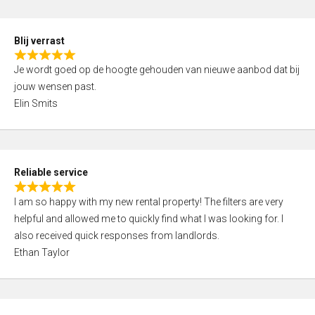
o
d
f
5
5
Blij verrast
,
R
0
Je wordt goed op de hoogte gehouden van nieuwe aanbod dat bij
a
o
jouw wensen past.
t
u
Elin Smits
e
t
d
o
5
f
,
5
Reliable service
0
R
o
I am so happy with my new rental property! The filters are very
a
u
helpful and allowed me to quickly find what I was looking for. I
t
t
also received quick responses from landlords.
e
o
Ethan Taylor
d
f
5
5
,
0