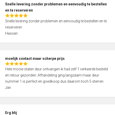
u
Snelle levering zonder problemen en eenvoudig te bestellen
t
en te reserveren
o
R
f
Snelle levering zonder problemen en eenvoudig te bestellen en te
a
5
reserveren
t
Hassen
e
d
5
,
moelijk contact maar scherpe prijs
0
R
o
Hele mooie stalen deur ontvangen ik had zelf 1 verkeerde besteld
a
u
en retour gezonden .Afhandeling ging langzaam maar deur
t
t
nummer 1 is perfect en goedkoop dus daarom toch 5 sterren
e
o
Jan
d
f
5
5
,
0
Erg blij