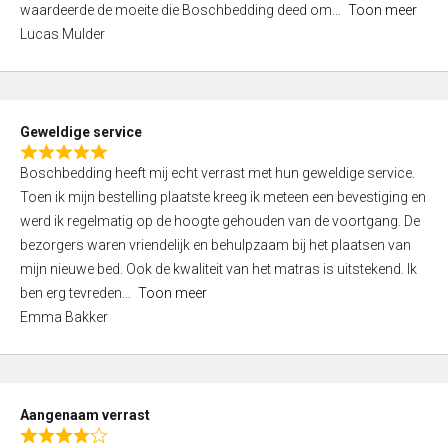
waardeerde de moeite die Boschbedding deed om
Toon meer
,
Lucas Mulder
0
o
u
t
Geweldige service
o
R
f
Boschbedding heeft mij echt verrast met hun geweldige service.
a
5
Toen ik mijn bestelling plaatste kreeg ik meteen een bevestiging en
t
werd ik regelmatig op de hoogte gehouden van de voortgang. De
e
bezorgers waren vriendelijk en behulpzaam bij het plaatsen van
d
mijn nieuwe bed. Ook de kwaliteit van het matras is uitstekend. Ik
5
ben erg tevreden
Toon meer
,
Emma Bakker
0
o
u
t
Aangenaam verrast
o
R