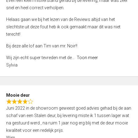
Even een klein misverstand gehad bij de levering, maar was zeer
5
a
snel en heel correct verholpen.
t
e
Helaas gaan we bij het lezen van de Reviews altijd van het
d
slechtste uit deze fout heb ik ook gemaakt maar dit was niet
4
terecht!
,
Bij deze alle lof aan Tim van mr. Noir!!
0
o
Wij zijn echt super tevreden met de
Toon meer
u
Sylvia
t
o
f
5
Mooie deur
R
Juni 2022 in de showroom geweest goed advies gehad bij de aan
a
schaf van een Stalen deur, bij levering miste ik 1 tussen lager wat
t
na gestuurd werd , na ruim 1 jaar nog erg blij met de deur mooie
e
kwaliteit voor een redelijk prijs.
d
Wim