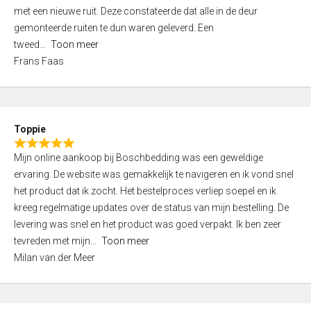
,
met een nieuwe ruit. Deze constateerde dat alle in de deur
0
gemonteerde ruiten te dun waren geleverd. Een
o
tweed
Toon meer
u
Frans Faas
t
o
f
5
Toppie
R
Mijn online aankoop bij Boschbedding was een geweldige
a
ervaring. De website was gemakkelijk te navigeren en ik vond snel
t
het product dat ik zocht. Het bestelproces verliep soepel en ik
e
kreeg regelmatige updates over de status van mijn bestelling. De
d
levering was snel en het product was goed verpakt. Ik ben zeer
5
tevreden met mijn
Toon meer
,
Milan van der Meer
0
o
u