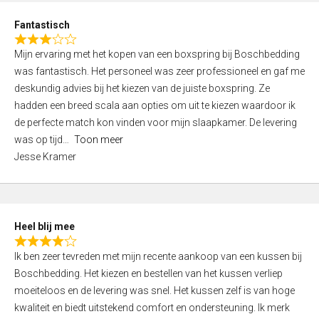
u
d
t
Fantastisch
4
o
R
,
f
Mijn ervaring met het kopen van een boxspring bij Boschbedding
a
0
5
was fantastisch. Het personeel was zeer professioneel en gaf me
t
o
deskundig advies bij het kiezen van de juiste boxspring. Ze
e
u
hadden een breed scala aan opties om uit te kiezen waardoor ik
d
t
de perfecte match kon vinden voor mijn slaapkamer. De levering
3
o
was op tijd
Toon meer
,
f
Jesse Kramer
0
5
o
u
t
Heel blij mee
o
R
f
Ik ben zeer tevreden met mijn recente aankoop van een kussen bij
a
5
Boschbedding. Het kiezen en bestellen van het kussen verliep
t
moeiteloos en de levering was snel. Het kussen zelf is van hoge
e
kwaliteit en biedt uitstekend comfort en ondersteuning. Ik merk
d