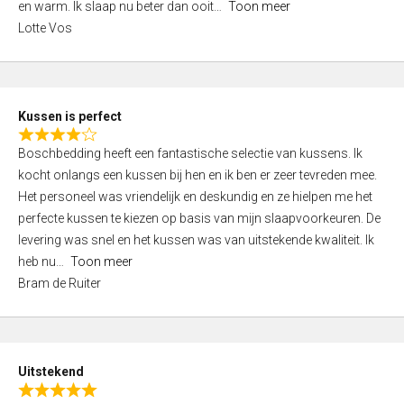
o
en warm. Ik slaap nu beter dan ooit
Toon meer
,
f
Lotte Vos
0
5
o
u
t
Kussen is perfect
o
R
f
Boschbedding heeft een fantastische selectie van kussens. Ik
a
5
kocht onlangs een kussen bij hen en ik ben er zeer tevreden mee.
t
Het personeel was vriendelijk en deskundig en ze hielpen me het
e
perfecte kussen te kiezen op basis van mijn slaapvoorkeuren. De
d
levering was snel en het kussen was van uitstekende kwaliteit. Ik
4
heb nu
Toon meer
,
Bram de Ruiter
0
o
u
t
Uitstekend
o
R
f