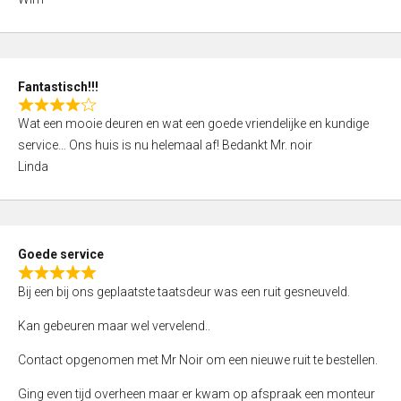
4
,
0
o
Fantastisch!!!
u
R
t
Wat een mooie deuren en wat een goede vriendelijke en kundige
a
o
service… Ons huis is nu helemaal af! Bedankt Mr. noir
t
f
Linda
e
5
d
4
,
Goede service
0
R
o
Bij een bij ons geplaatste taatsdeur was een ruit gesneuveld.
a
u
t
Kan gebeuren maar wel vervelend..
t
e
o
Contact opgenomen met Mr Noir om een nieuwe ruit te bestellen.
d
f
5
Ging even tijd overheen maar er kwam op afspraak een monteur
5