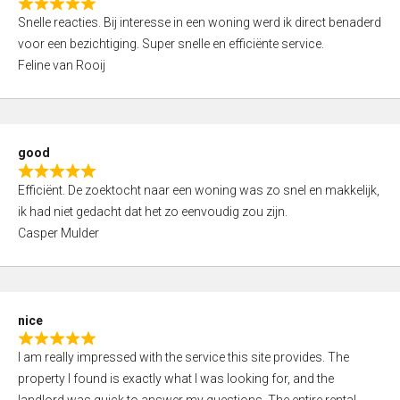
R
u
Snelle reacties. Bij interesse in een woning werd ik direct benaderd
a
t
voor een bezichtiging. Super snelle en efficiënte service.
t
o
Feline van Rooij
e
f
d
5
5
,
good
0
R
o
Efficiënt. De zoektocht naar een woning was zo snel en makkelijk,
a
u
ik had niet gedacht dat het zo eenvoudig zou zijn.
t
t
Casper Mulder
e
o
d
f
5
5
,
nice
0
R
o
I am really impressed with the service this site provides. The
a
u
property I found is exactly what I was looking for, and the
t
t