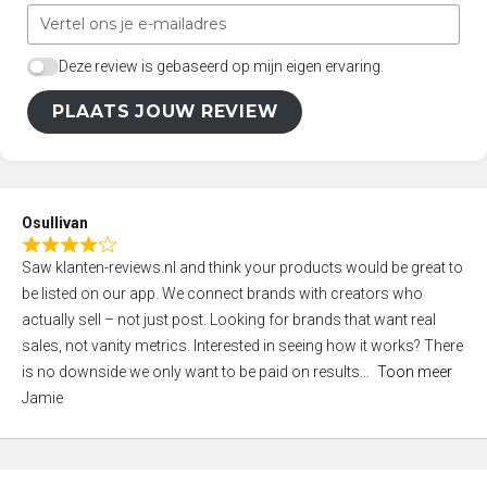
Deze review is gebaseerd op mijn eigen ervaring.
PLAATS JOUW REVIEW
Osullivan
R
Saw klanten-reviews.nl and think your products would be great to
a
be listed on our app. We connect brands with creators who
t
actually sell – not just post. Looking for brands that want real
e
sales, not vanity metrics. Interested in seeing how it works? There
d
is no downside we only want to be paid on results
Toon meer
4
Jamie
,
0
o