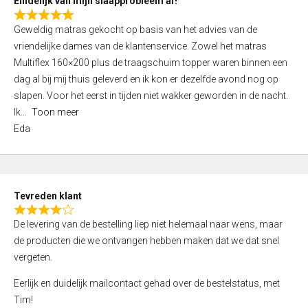
Eindelijk van mijn slaapprobleem af!
R
Geweldig matras gekocht op basis van het advies van de
a
vriendelijke dames van de klantenservice. Zowel het matras
t
Multiflex 160×200 plus de traagschuim topper waren binnen een
e
dag al bij mij thuis geleverd en ik kon er dezelfde avond nog op
d
slapen. Voor het eerst in tijden niet wakker geworden in de nacht.
5
Ik
Toon meer
,
Eda
0
o
u
t
Tevreden klant
o
R
f
De levering van de bestelling liep niet helemaal naar wens, maar
a
5
de producten die we ontvangen hebben maken dat we dat snel
t
vergeten.
e
d
Eerlijk en duidelijk mailcontact gehad over de bestelstatus, met
4
Tim!