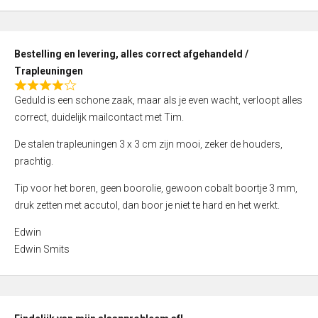
,
0
o
Bestelling en levering, alles correct afgehandeld /
u
Trapleuningen
t
R
o
Geduld is een schone zaak, maar als je even wacht, verloopt alles
a
f
correct, duidelijk mailcontact met Tim.
t
5
e
De stalen trapleuningen 3 x 3 cm zijn mooi, zeker de houders,
d
prachtig.
4
Tip voor het boren, geen boorolie, gewoon cobalt boortje 3 mm,
,
druk zetten met accutol, dan boor je niet te hard en het werkt.
0
o
Edwin
u
Edwin Smits
t
o
f
5