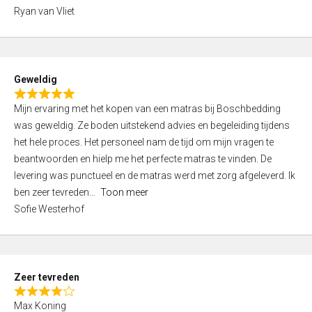
,
Ryan van Vliet
0
o
u
t
Geweldig
o
R
f
Mijn ervaring met het kopen van een matras bij Boschbedding
a
5
was geweldig. Ze boden uitstekend advies en begeleiding tijdens
t
het hele proces. Het personeel nam de tijd om mijn vragen te
e
beantwoorden en hielp me het perfecte matras te vinden. De
d
levering was punctueel en de matras werd met zorg afgeleverd. Ik
5
ben zeer tevreden
Toon meer
,
Sofie Westerhof
0
o
u
t
Zeer tevreden
o
R
f
Max Koning