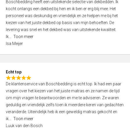
Boschbedding heeft een uitstekende selectie van dekbedden. Ik
a
5
kocht onlangs een dekbed bij hen en ik ben er erg blij mee. Het
t
personeel was deskundig en vriendelijk en ze hielpen me bij het
e
kiezen van het juiste dekbed op basis van mijn behoeften. De
d
levering was snel en het dekbed was van uitstekende kwaliteit.
5
Ik
Toon meer
,
Isa Meijer
0
o
u
t
Echt top
o
R
f
De klantenservice van Boschbedding is echt top. Ik had een paar
a
5
vragen over het kiezen van het juiste matras en ze namen de tijd
t
om mijn vragen te beantwoorden en me te adviseren. Ze waren
e
geduldig en vriendelijk zelfs toen ik meerdere keren van gedachten
d
veranderde. Uiteindelijk heb ik een geweldig matras gekocht en
5
ik
Toon meer
,
Luuk van den Bosch
0