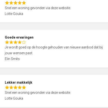
o
R
u
Snel een woning gevonden via deze website.
a
t
Lotte Gouka
t
o
e
f
d
5
5
Goede ervaringen
,
R
0
Je wordt goed op de hoogte gehouden van nieuwe aanbod dat bij
a
o
jouw wensen past.
t
u
Elin Smits
e
t
d
o
4
f
,
5
Lekker makkelijk
0
R
o
Snel een woning gevonden via deze website.
a
u
Lotte Gouka
t
t
e