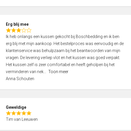
o
u
t
Erg blij mee
o
R
f
Ik heb onlangs een kussen gekocht bij Boschbedding en ik ben
a
5
erg blij met mijn aankoop. Het bestelproces was eenvoudig en de
t
klantenservice was behulpzaam bij het beantwoorden van mijn
e
vragen. De levering verliep vlot en het kussen was goed verpakt.
d
Het kussen zelf is zeer comfortabel en heeft geholpen bij het
3
verminderen van nek
Toon meer
,
Anna Schouten
0
o
u
t
Geweldige
o
R
f
Tim van Leeuwen
a
5
t