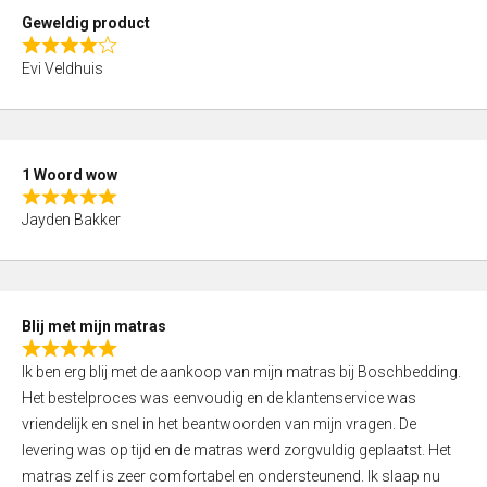
t
Geweldig product
o
R
f
Evi Veldhuis
a
5
t
e
d
1 Woord wow
4
R
,
Jayden Bakker
a
0
t
o
e
u
d
t
Blij met mijn matras
5
o
R
,
f
Ik ben erg blij met de aankoop van mijn matras bij Boschbedding.
a
0
5
Het bestelproces was eenvoudig en de klantenservice was
t
o
vriendelijk en snel in het beantwoorden van mijn vragen. De
e
u
levering was op tijd en de matras werd zorgvuldig geplaatst. Het
d
t
matras zelf is zeer comfortabel en ondersteunend. Ik slaap nu