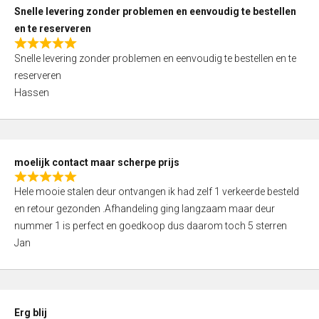
u
Snelle levering zonder problemen en eenvoudig te bestellen
t
en te reserveren
o
R
f
Snelle levering zonder problemen en eenvoudig te bestellen en te
a
5
reserveren
t
Hassen
e
d
5
,
moelijk contact maar scherpe prijs
0
R
o
Hele mooie stalen deur ontvangen ik had zelf 1 verkeerde besteld
a
u
en retour gezonden .Afhandeling ging langzaam maar deur
t
t
nummer 1 is perfect en goedkoop dus daarom toch 5 sterren
e
o
Jan
d
f
5
5
,
0
Erg blij