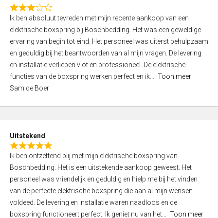
f
R
5
Ik ben absoluut tevreden met mijn recente aankoop van een
a
elektrische boxspring bij Boschbedding. Het was een geweldige
t
ervaring van begin tot eind. Het personeel was uiterst behulpzaam
e
en geduldig bij het beantwoorden van al mijn vragen. De levering
d
en installatie verliepen vlot en professioneel. De elektrische
3
functies van de boxspring werken perfect en ik
Toon meer
,
Sam de Boer
0
o
u
t
Uitstekend
o
R
f
Ik ben ontzettend blij met mijn elektrische boxspring van
a
5
Boschbedding. Het is een uitstekende aankoop geweest. Het
t
personeel was vriendelijk en geduldig en hielp me bij het vinden
e
van de perfecte elektrische boxspring die aan al mijn wensen
d
voldeed. De levering en installatie waren naadloos en de
5
boxspring functioneert perfect. Ik geniet nu van het
Toon meer