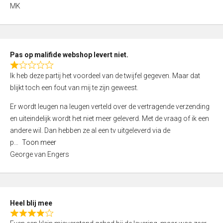
,
MK
0
o
u
t
Pas op malifide webshop levert niet.
o
R
Ik heb deze partij het voordeel van de twijfel gegeven. Maar dat
f
a
blijkt toch een fout van mij te zijn geweest.
5
t
e
Er wordt leugen na leugen verteld over de vertragende verzending
d
en uiteindelijk wordt het niet meer geleverd. Met de vraag of ik een
1
andere wil. Dan hebben ze al een tv uitgeleverd via de
,
p
Toon meer
0
George van Engers
o
u
t
o
Heel blij mee
f
R