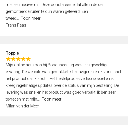
,
met een nieuwe ruit. Deze constateerde dat alle in de deur
0
gemonteerde ruiten te dun waren geleverd. Een
o
tweed
Toon meer
u
Frans Faas
t
o
f
5
Toppie
R
Mijn online aankoop bij Boschbedding was een geweldige
a
ervaring. De website was gemakkelijk te navigeren en ik vond snel
t
het product dat ik zocht. Het bestelproces verliep soepel en ik
e
kreeg regelmatige updates over de status van mijn bestelling. De
d
levering was snel en het product was goed verpakt. Ik ben zeer
5
tevreden met mijn
Toon meer
,
Milan van der Meer
0
o
u