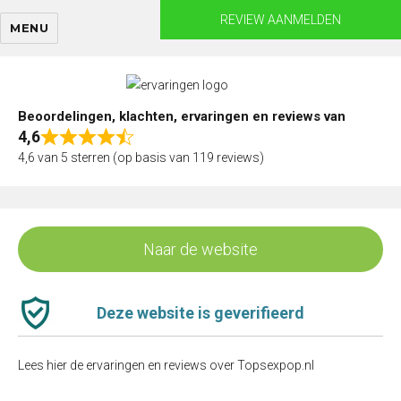
Skip
REVIEW AANMELDEN
MENU
to
content
Beoordelingen, klachten, ervaringen en reviews van
4,6
Rated
4,6 van 5 sterren (op basis van 119 reviews)
4,6
out
of
5
Naar de website
Deze website is geverifieerd
Lees hier de ervaringen en reviews over Topsexpop.nl