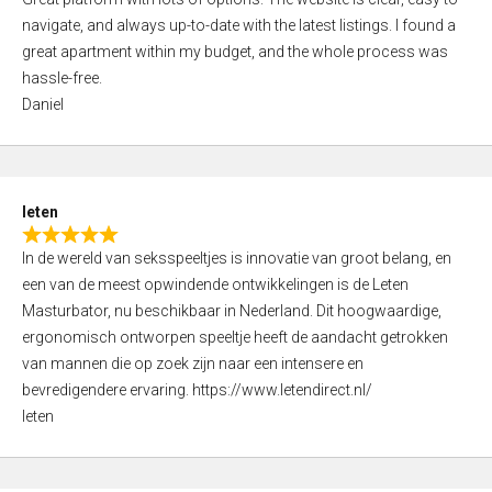
a
o
navigate, and always up-to-date with the latest listings. I found a
t
f
great apartment within my budget, and the whole process was
e
5
hassle-free.
d
Daniel
5
,
0
o
leten
u
R
t
In de wereld van seksspeeltjes is innovatie van groot belang, en
a
o
een van de meest opwindende ontwikkelingen is de Leten
t
f
Masturbator, nu beschikbaar in Nederland. Dit hoogwaardige,
e
5
ergonomisch ontworpen speeltje heeft de aandacht getrokken
d
van mannen die op zoek zijn naar een intensere en
5
bevredigendere ervaring. https://www.letendirect.nl/
,
leten
0
o
u