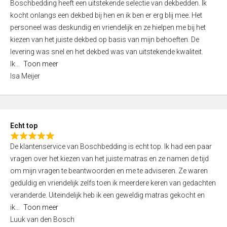
Boschbedding heeft een uitstekende selectie van dekbedden. Ik
a
5
kocht onlangs een dekbed bij hen en ik ben er erg blij mee. Het
t
personeel was deskundig en vriendelijk en ze hielpen me bij het
e
kiezen van het juiste dekbed op basis van mijn behoeften. De
d
levering was snel en het dekbed was van uitstekende kwaliteit.
5
Ik
Toon meer
,
Isa Meijer
0
o
u
t
Echt top
o
R
f
De klantenservice van Boschbedding is echt top. Ik had een paar
a
5
vragen over het kiezen van het juiste matras en ze namen de tijd
t
om mijn vragen te beantwoorden en me te adviseren. Ze waren
e
geduldig en vriendelijk zelfs toen ik meerdere keren van gedachten
d
veranderde. Uiteindelijk heb ik een geweldig matras gekocht en
5
ik
Toon meer
,
Luuk van den Bosch
0