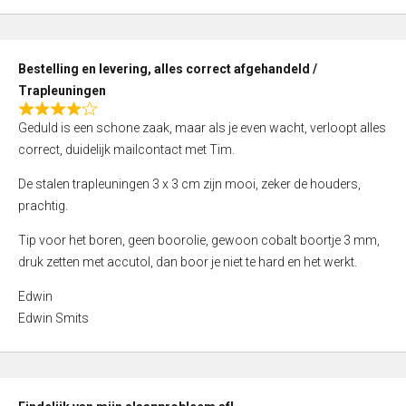
,
0
o
Bestelling en levering, alles correct afgehandeld /
u
Trapleuningen
t
R
o
Geduld is een schone zaak, maar als je even wacht, verloopt alles
a
f
correct, duidelijk mailcontact met Tim.
t
5
e
De stalen trapleuningen 3 x 3 cm zijn mooi, zeker de houders,
d
prachtig.
4
Tip voor het boren, geen boorolie, gewoon cobalt boortje 3 mm,
,
druk zetten met accutol, dan boor je niet te hard en het werkt.
0
o
Edwin
u
Edwin Smits
t
o
f
5