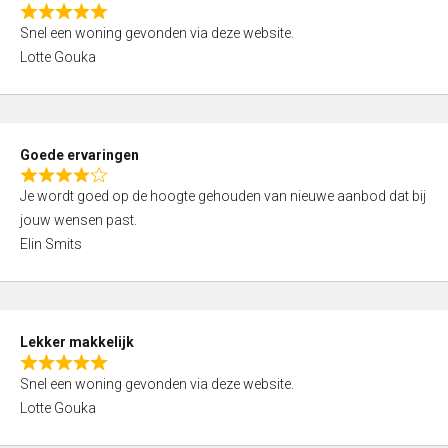
o
R
u
Snel een woning gevonden via deze website.
a
t
Lotte Gouka
t
o
e
f
d
5
5
Goede ervaringen
,
R
0
Je wordt goed op de hoogte gehouden van nieuwe aanbod dat bij
a
o
jouw wensen past.
t
u
Elin Smits
e
t
d
o
4
f
,
5
Lekker makkelijk
0
R
o
Snel een woning gevonden via deze website.
a
u
Lotte Gouka
t
t
e