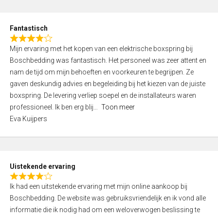
e
d
Fantastisch
5
R
,
Mijn ervaring met het kopen van een elektrische boxspring bij
a
0
Boschbedding was fantastisch. Het personeel was zeer attent en
t
o
nam de tijd om mijn behoeften en voorkeuren te begrijpen. Ze
e
u
gaven deskundig advies en begeleiding bij het kiezen van de juiste
d
t
boxspring. De levering verliep soepel en de installateurs waren
4
o
professioneel. Ik ben erg blij
Toon meer
,
f
Eva Kuijpers
0
5
o
u
t
Uistekende ervaring
o
R
f
Ik had een uitstekende ervaring met mijn online aankoop bij
a
5
Boschbedding. De website was gebruiksvriendelijk en ik vond alle
t
informatie die ik nodig had om een weloverwogen beslissing te
e