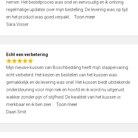
nemen. Het bestelproces was snel en eenvoudig en ik ontving
d
regelmatige updates over mijn bestelling. De levering was op tijd
4
en het product was goed verpakt
Toon meer
,
Sara Visser
0
o
u
t
Echt een verbetering
o
R
f
Mijn nieuwe kussen van Boschbedding heeft mijn slaapervaring
a
5
echt verbeterd. Het kiezen en bestellen van het kussen was
t
gemakkelijk en de levering was snel. Het kussen biedt uitstekende
e
ondersteuning voor mijn nek en hoofd en ik word nu uitgerust
d
wakker zonder pijn of stijfheid. De kwaliteit van het kussen is
5
merkbaar en ik ben zeer
Toon meer
,
Daan Smit
0
o
u