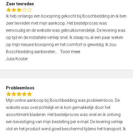
t
Zeer tevreden
o
R
f
Ik heb onlangs een boxspring gekocht bij Boschbedding en ik ben
a
5
zeer tevreden met mijn aankoop. Het bestelproces was
t
eenvoudig en de website was gebruiksvriendelijk. De levering was
e
op tijd en de installatie verliep snel. Ik slaap nu al een paar weken
d
op mijn nieuwe boxspring en het comfort is geweldig. Ik zou
3
Boschbedding aanbevelen
Toon meer
,
Julia Koster
0
o
u
t
Probleemloos
o
R
f
Mijn online aankoop bij Boschbedding was probleemloos. De
a
5
website was overzichtelijk en ik kon gemakkelijk door het
t
assortiment bladeren. Het bestelproces was snel en ik ontving
e
een bevestiging van mijn bestelling per e-mail. De levering verliep
d
vlot en het product werd goed beschermd tijdens het transport. Ik
5