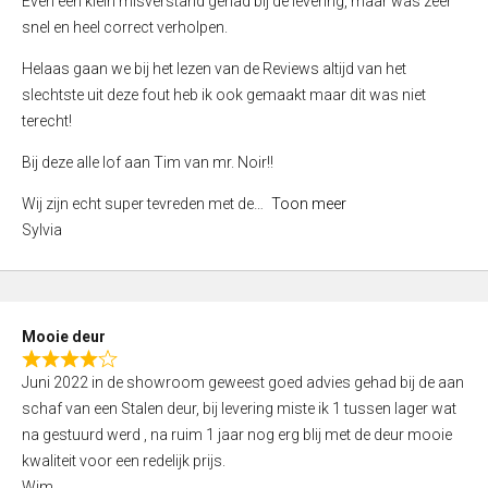
Even een klein misverstand gehad bij de levering, maar was zeer
5
a
snel en heel correct verholpen.
t
e
Helaas gaan we bij het lezen van de Reviews altijd van het
d
slechtste uit deze fout heb ik ook gemaakt maar dit was niet
4
terecht!
,
Bij deze alle lof aan Tim van mr. Noir!!
0
o
Wij zijn echt super tevreden met de
Toon meer
u
Sylvia
t
o
f
5
Mooie deur
R
Juni 2022 in de showroom geweest goed advies gehad bij de aan
a
schaf van een Stalen deur, bij levering miste ik 1 tussen lager wat
t
na gestuurd werd , na ruim 1 jaar nog erg blij met de deur mooie
e
kwaliteit voor een redelijk prijs.
d
Wim