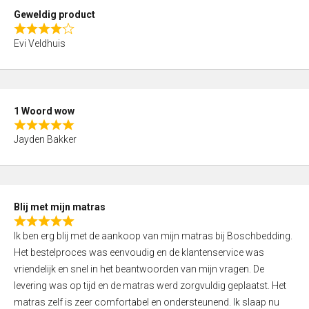
t
Geweldig product
o
R
f
Evi Veldhuis
a
5
t
e
d
1 Woord wow
4
R
,
Jayden Bakker
a
0
t
o
e
u
d
t
Blij met mijn matras
5
o
R
,
f
Ik ben erg blij met de aankoop van mijn matras bij Boschbedding.
a
0
5
Het bestelproces was eenvoudig en de klantenservice was
t
o
vriendelijk en snel in het beantwoorden van mijn vragen. De
e
u
levering was op tijd en de matras werd zorgvuldig geplaatst. Het
d
t
matras zelf is zeer comfortabel en ondersteunend. Ik slaap nu