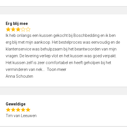
o
u
t
Erg blij mee
o
R
f
Ik heb onlangs een kussen gekocht bij Boschbedding en ik ben
a
5
erg blij met mijn aankoop. Het bestelproces was eenvoudig en de
t
klantenservice was behulpzaam bij het beantwoorden van mijn
e
vragen. De levering verliep vlot en het kussen was goed verpakt.
d
Het kussen zelf is zeer comfortabel en heeft geholpen bij het
3
verminderen van nek
Toon meer
,
Anna Schouten
0
o
u
t
Geweldige
o
R
f
Tim van Leeuwen
a
5
t