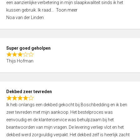
een aanzienlijke verbetering in mijn slaapkwaliteit sinds ik het
4
kussen gebruik. Ik raad
Toon meer
,
Noa van der Linden
0
o
u
t
Super goed geholpen
o
R
f
Thijs Hofman
a
5
t
e
d
Dekbed zeer tevreden
3
R
,
Ik heb onlangs een dekbed gekocht bij Boschbedding en ik ben
a
0
zeer tevreden met mijn aankoop. Het bestelproces was
t
o
eenvoudig en de klantenservice was behulpzaam bij het
e
u
beantwoorden van mijn vragen. De levering verliep vlot en het
d
t
dekbed werd zorgvuldig verpakt. Het dekbed zelf is heerlijk zacht
4