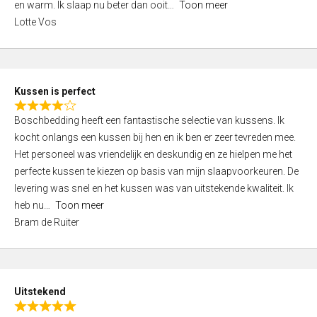
o
en warm. Ik slaap nu beter dan ooit
Toon meer
,
f
Lotte Vos
0
5
o
u
t
Kussen is perfect
o
R
f
Boschbedding heeft een fantastische selectie van kussens. Ik
a
5
kocht onlangs een kussen bij hen en ik ben er zeer tevreden mee.
t
Het personeel was vriendelijk en deskundig en ze hielpen me het
e
perfecte kussen te kiezen op basis van mijn slaapvoorkeuren. De
d
levering was snel en het kussen was van uitstekende kwaliteit. Ik
4
heb nu
Toon meer
,
Bram de Ruiter
0
o
u
t
Uitstekend
o
R
f