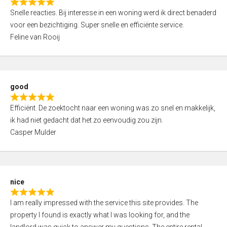
R
u
Snelle reacties. Bij interesse in een woning werd ik direct benaderd
a
t
voor een bezichtiging. Super snelle en efficiënte service.
t
o
Feline van Rooij
e
f
d
5
5
,
good
0
R
o
Efficiënt. De zoektocht naar een woning was zo snel en makkelijk,
a
u
ik had niet gedacht dat het zo eenvoudig zou zijn.
t
t
Casper Mulder
e
o
d
f
5
5
,
nice
0
R
o
I am really impressed with the service this site provides. The
a
u
property I found is exactly what I was looking for, and the
t
t