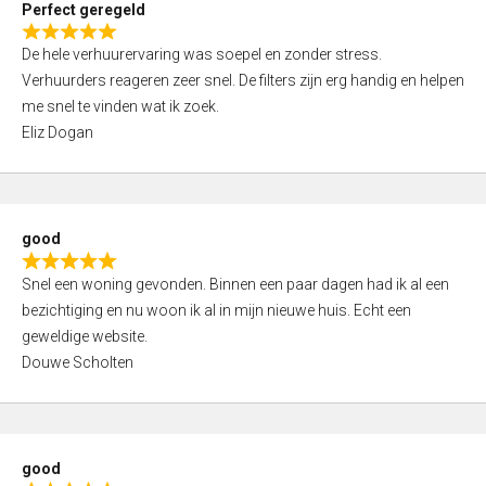
Perfect geregeld
o
R
u
De hele verhuurervaring was soepel en zonder stress.
a
t
Verhuurders reageren zeer snel. De filters zijn erg handig en helpen
t
o
me snel te vinden wat ik zoek.
e
f
Eliz Dogan
d
5
5
,
0
good
o
R
u
Snel een woning gevonden. Binnen een paar dagen had ik al een
a
t
bezichtiging en nu woon ik al in mijn nieuwe huis. Echt een
t
o
geweldige website.
e
f
Douwe Scholten
d
5
5
,
0
good
o