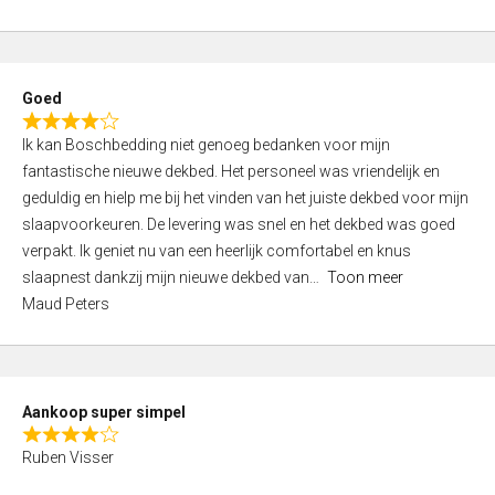
a
5
t
e
d
Goed
4
R
,
Ik kan Boschbedding niet genoeg bedanken voor mijn
a
0
fantastische nieuwe dekbed. Het personeel was vriendelijk en
t
o
geduldig en hielp me bij het vinden van het juiste dekbed voor mijn
e
u
slaapvoorkeuren. De levering was snel en het dekbed was goed
d
t
verpakt. Ik geniet nu van een heerlijk comfortabel en knus
4
o
slaapnest dankzij mijn nieuwe dekbed van
Toon meer
,
f
Maud Peters
0
5
o
u
t
Aankoop super simpel
o
R
f
Ruben Visser
a
5