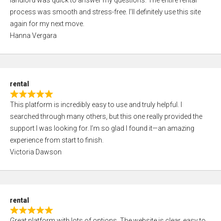
landlord was quick to answer my questions. The entire rental
e
o
process was smooth and stress-free. I’ll definitely use this site
d
f
again for my next move.
5
5
Hanna Vergara
,
0
o
u
rental
t
R
o
This platform is incredibly easy to use and truly helpful. I
a
f
searched through many others, but this one really provided the
t
5
support I was looking for. I’m so glad I found it—an amazing
e
experience from start to finish.
d
Victoria Dawson
5
,
0
o
rental
u
R
t
Great platform with lots of options. The website is clear, easy to