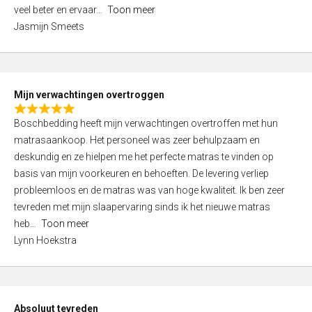
5
o
veel beter en ervaar
Toon meer
,
f
Jasmijn Smeets
0
5
o
u
t
Mijn verwachtingen overtroggen
o
R
f
Boschbedding heeft mijn verwachtingen overtroffen met hun
a
5
matrasaankoop. Het personeel was zeer behulpzaam en
t
deskundig en ze hielpen me het perfecte matras te vinden op
e
basis van mijn voorkeuren en behoeften. De levering verliep
d
probleemloos en de matras was van hoge kwaliteit. Ik ben zeer
5
tevreden met mijn slaapervaring sinds ik het nieuwe matras
,
heb
Toon meer
0
Lynn Hoekstra
o
u
t
o
Absoluut tevreden