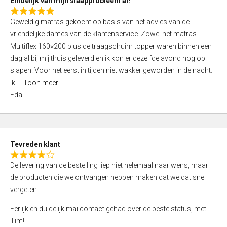
Eindelijk van mijn slaapprobleem af!
R
Geweldig matras gekocht op basis van het advies van de
a
vriendelijke dames van de klantenservice. Zowel het matras
t
Multiflex 160×200 plus de traagschuim topper waren binnen een
e
dag al bij mij thuis geleverd en ik kon er dezelfde avond nog op
d
slapen. Voor het eerst in tijden niet wakker geworden in de nacht.
5
Ik
Toon meer
,
Eda
0
o
u
t
Tevreden klant
o
R
f
De levering van de bestelling liep niet helemaal naar wens, maar
a
5
de producten die we ontvangen hebben maken dat we dat snel
t
vergeten.
e
d
Eerlijk en duidelijk mailcontact gehad over de bestelstatus, met
4
Tim!