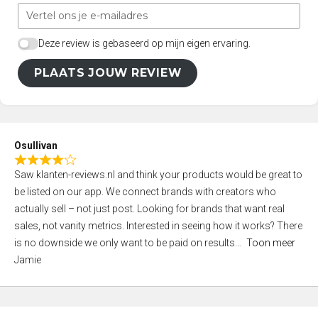
Deze review is gebaseerd op mijn eigen ervaring.
PLAATS JOUW REVIEW
Osullivan
R
Saw klanten-reviews.nl and think your products would be great to
a
be listed on our app. We connect brands with creators who
t
actually sell – not just post. Looking for brands that want real
e
sales, not vanity metrics. Interested in seeing how it works? There
d
is no downside we only want to be paid on results
Toon meer
4
Jamie
,
0
o