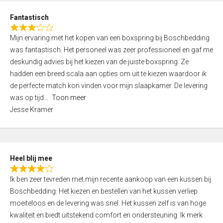
u
d
t
Fantastisch
4
o
R
,
f
Mijn ervaring met het kopen van een boxspring bij Boschbedding
a
0
5
was fantastisch. Het personeel was zeer professioneel en gaf me
t
o
deskundig advies bij het kiezen van de juiste boxspring. Ze
e
u
hadden een breed scala aan opties om uit te kiezen waardoor ik
d
t
de perfecte match kon vinden voor mijn slaapkamer. De levering
3
o
was op tijd
Toon meer
,
f
Jesse Kramer
0
5
o
u
t
Heel blij mee
o
R
f
Ik ben zeer tevreden met mijn recente aankoop van een kussen bij
a
5
Boschbedding. Het kiezen en bestellen van het kussen verliep
t
moeiteloos en de levering was snel. Het kussen zelf is van hoge
e
kwaliteit en biedt uitstekend comfort en ondersteuning. Ik merk
d