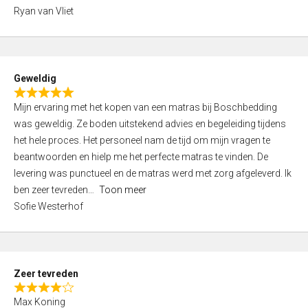
,
Ryan van Vliet
0
o
u
t
Geweldig
o
R
f
Mijn ervaring met het kopen van een matras bij Boschbedding
a
5
was geweldig. Ze boden uitstekend advies en begeleiding tijdens
t
het hele proces. Het personeel nam de tijd om mijn vragen te
e
beantwoorden en hielp me het perfecte matras te vinden. De
d
levering was punctueel en de matras werd met zorg afgeleverd. Ik
5
ben zeer tevreden
Toon meer
,
Sofie Westerhof
0
o
u
t
Zeer tevreden
o
R
f
Max Koning