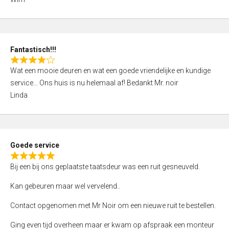
4
,
0
o
Fantastisch!!!
u
R
t
Wat een mooie deuren en wat een goede vriendelijke en kundige
a
o
service… Ons huis is nu helemaal af! Bedankt Mr. noir
t
f
Linda
e
5
d
4
,
Goede service
0
R
o
Bij een bij ons geplaatste taatsdeur was een ruit gesneuveld.
a
u
t
Kan gebeuren maar wel vervelend..
t
e
o
Contact opgenomen met Mr Noir om een nieuwe ruit te bestellen.
d
f
5
Ging even tijd overheen maar er kwam op afspraak een monteur
5