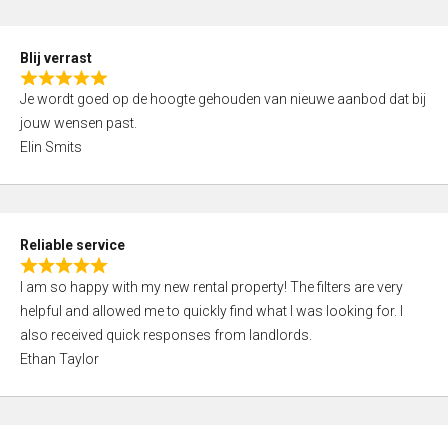
o
d
f
5
5
Blij verrast
,
R
0
Je wordt goed op de hoogte gehouden van nieuwe aanbod dat bij
a
o
jouw wensen past.
t
u
Elin Smits
e
t
d
o
5
f
,
5
Reliable service
0
R
o
I am so happy with my new rental property! The filters are very
a
u
helpful and allowed me to quickly find what I was looking for. I
t
t
also received quick responses from landlords.
e
o
Ethan Taylor
d
f
5
5
,
0