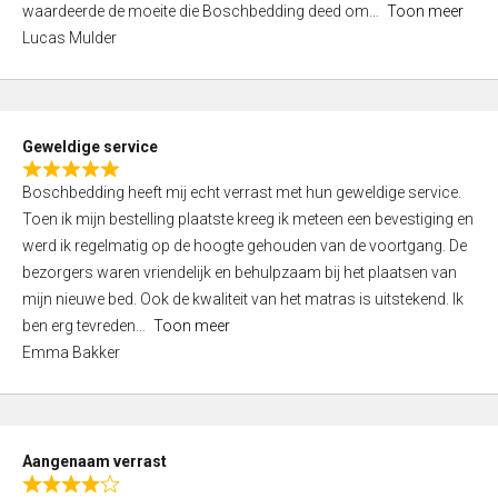
waardeerde de moeite die Boschbedding deed om
Toon meer
,
Lucas Mulder
0
o
u
t
Geweldige service
o
R
f
Boschbedding heeft mij echt verrast met hun geweldige service.
a
5
Toen ik mijn bestelling plaatste kreeg ik meteen een bevestiging en
t
werd ik regelmatig op de hoogte gehouden van de voortgang. De
e
bezorgers waren vriendelijk en behulpzaam bij het plaatsen van
d
mijn nieuwe bed. Ook de kwaliteit van het matras is uitstekend. Ik
5
ben erg tevreden
Toon meer
,
Emma Bakker
0
o
u
t
Aangenaam verrast
o
R