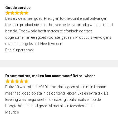
t
Goede service,
o
R
f
De service is heel goed. Prettig en to-the-point email ontvangen
a
5
toen een product niet in de hoeveelheden voorradig was die ik had
t
besteld. Foodworld heeft meteen telefonisch contact
e
opgenomen en een goed voorstel gedaan. Product is vervolgens
d
razend snel geleverd. Heel tevreden.
5
Eric Kurpershoek
,
0
o
u
Droommatras, maken hun naam waar! Betrouwbaar
t
R
o
Dikke 10 wat mij betreft! Dit doordat ik geen pijn in mijn lichaam
a
f
meer heb, goed op sta in de ochtend, lekker luxe en extra dik. De
t
5
levering was mega snel en de nazorg zoals mails en op de
e
hoogte houden heel goed. Al met al een tevreden klant!
d
Maurice
5