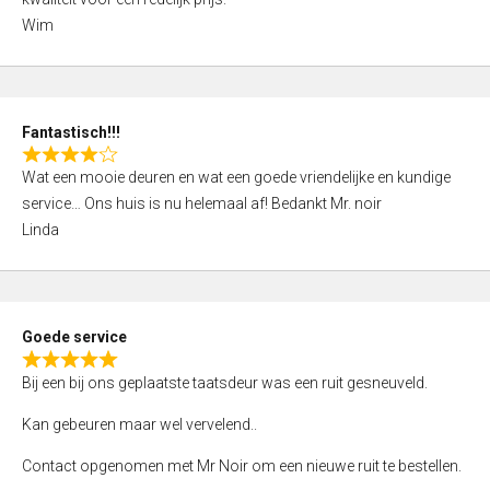
d
Wim
4
,
0
o
Fantastisch!!!
u
R
t
Wat een mooie deuren en wat een goede vriendelijke en kundige
a
o
service… Ons huis is nu helemaal af! Bedankt Mr. noir
t
f
Linda
e
5
d
4
,
Goede service
0
R
o
Bij een bij ons geplaatste taatsdeur was een ruit gesneuveld.
a
u
t
Kan gebeuren maar wel vervelend..
t
e
o
Contact opgenomen met Mr Noir om een nieuwe ruit te bestellen.
d
f