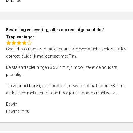
Maurice
5
,
0
o
Bestelling en levering, alles correct afgehandeld /
u
Trapleuningen
t
R
o
Geduld is een schone zaak, maar als je even wacht, verloopt alles
a
f
correct, duidelijk mailcontact met Tim.
t
5
e
De stalen trapleuningen 3 x 3 cm zijn mooi, zeker de houders,
d
prachtig.
4
Tip voor het boren, geen boorolie, gewoon cobalt boortje 3 mm,
,
druk zetten met accutol, dan boor je niet te hard en het werkt.
0
o
Edwin
u
Edwin Smits
t
o
f