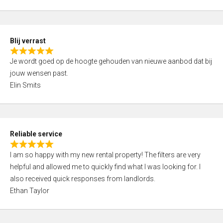
t
e
o
d
f
5
5
Blij verrast
,
R
0
Je wordt goed op de hoogte gehouden van nieuwe aanbod dat bij
a
o
jouw wensen past.
t
u
Elin Smits
e
t
d
o
5
f
,
5
Reliable service
0
R
o
I am so happy with my new rental property! The filters are very
a
u
helpful and allowed me to quickly find what I was looking for. I
t
t
also received quick responses from landlords.
e
o
Ethan Taylor
d
f
5
5
,