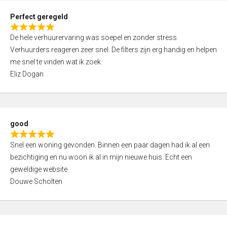
0
Perfect geregeld
o
R
u
De hele verhuurervaring was soepel en zonder stress.
a
t
Verhuurders reageren zeer snel. De filters zijn erg handig en helpen
t
o
me snel te vinden wat ik zoek.
e
f
Eliz Dogan
d
5
5
,
0
good
o
R
u
Snel een woning gevonden. Binnen een paar dagen had ik al een
a
t
bezichtiging en nu woon ik al in mijn nieuwe huis. Echt een
t
o
geweldige website.
e
f
Douwe Scholten
d
5
5
,
0