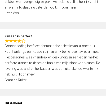
t
dekbed werd zorgvuldig verpakt. Het dekbed zelf is heerlijk zacht
4
o
en warm. Ik slaap nu beter dan ooit
Toon meer
,
f
Lotte Vos
0
5
o
u
t
Kussen is perfect
o
R
f
Boschbedding heeft een fantastische selectie van kussens. Ik
a
5
kocht onlangs een kussen bij hen en ik ben er zeer tevreden mee.
t
Het personeel was vriendelijk en deskundig en ze hielpen me het
e
perfecte kussen te kiezen op basis van mijn slaapvoorkeuren. De
d
levering was snel en het kussen was van uitstekende kwaliteit. Ik
4
heb nu
Toon meer
,
Bram de Ruiter
0
o
u
t
Uitstekend
o