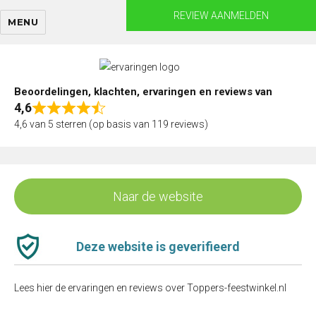
Skip
REVIEW AANMELDEN
MENU
to
content
Beoordelingen, klachten, ervaringen en reviews van
4,6
Rated
4,6 van 5 sterren (op basis van 119 reviews)
4,6
out
of
5
Naar de website
Deze website is geverifieerd
Lees hier de ervaringen en reviews over Toppers-feestwinkel.nl