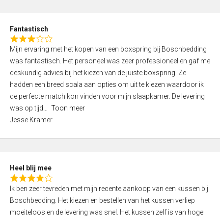
o
e
u
d
t
Fantastisch
4
o
R
,
f
Mijn ervaring met het kopen van een boxspring bij Boschbedding
a
0
5
was fantastisch. Het personeel was zeer professioneel en gaf me
t
o
deskundig advies bij het kiezen van de juiste boxspring. Ze
e
u
hadden een breed scala aan opties om uit te kiezen waardoor ik
d
t
de perfecte match kon vinden voor mijn slaapkamer. De levering
3
o
was op tijd
Toon meer
,
f
Jesse Kramer
0
5
o
u
t
Heel blij mee
o
R
f
Ik ben zeer tevreden met mijn recente aankoop van een kussen bij
a
5
Boschbedding. Het kiezen en bestellen van het kussen verliep
t
moeiteloos en de levering was snel. Het kussen zelf is van hoge
e