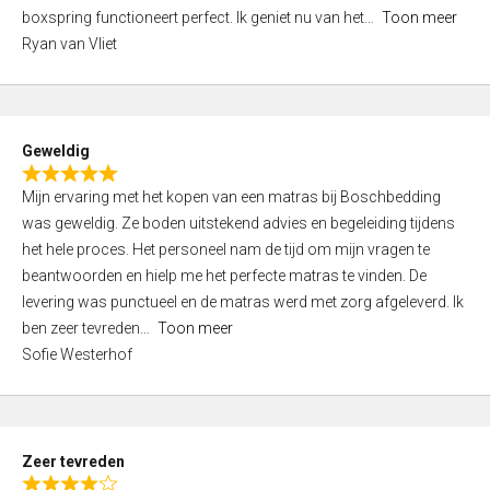
5
boxspring functioneert perfect. Ik geniet nu van het
Toon meer
,
Ryan van Vliet
0
o
u
t
Geweldig
o
R
f
Mijn ervaring met het kopen van een matras bij Boschbedding
a
5
was geweldig. Ze boden uitstekend advies en begeleiding tijdens
t
het hele proces. Het personeel nam de tijd om mijn vragen te
e
beantwoorden en hielp me het perfecte matras te vinden. De
d
levering was punctueel en de matras werd met zorg afgeleverd. Ik
5
ben zeer tevreden
Toon meer
,
Sofie Westerhof
0
o
u
t
Zeer tevreden
o