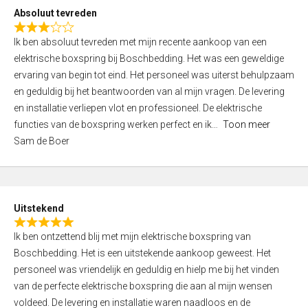
o
Absoluut tevreden
f
R
5
Ik ben absoluut tevreden met mijn recente aankoop van een
a
elektrische boxspring bij Boschbedding. Het was een geweldige
t
ervaring van begin tot eind. Het personeel was uiterst behulpzaam
e
en geduldig bij het beantwoorden van al mijn vragen. De levering
d
en installatie verliepen vlot en professioneel. De elektrische
3
functies van de boxspring werken perfect en ik
Toon meer
,
Sam de Boer
0
o
u
t
Uitstekend
o
R
f
Ik ben ontzettend blij met mijn elektrische boxspring van
a
5
Boschbedding. Het is een uitstekende aankoop geweest. Het
t
personeel was vriendelijk en geduldig en hielp me bij het vinden
e
van de perfecte elektrische boxspring die aan al mijn wensen
d
voldeed. De levering en installatie waren naadloos en de