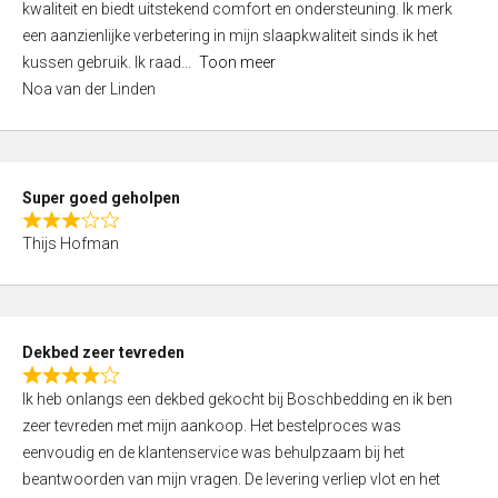
kwaliteit en biedt uitstekend comfort en ondersteuning. Ik merk
d
een aanzienlijke verbetering in mijn slaapkwaliteit sinds ik het
4
kussen gebruik. Ik raad
Toon meer
,
Noa van der Linden
0
o
u
t
Super goed geholpen
o
R
f
Thijs Hofman
a
5
t
e
d
Dekbed zeer tevreden
3
R
,
Ik heb onlangs een dekbed gekocht bij Boschbedding en ik ben
a
0
zeer tevreden met mijn aankoop. Het bestelproces was
t
o
eenvoudig en de klantenservice was behulpzaam bij het
e
u
beantwoorden van mijn vragen. De levering verliep vlot en het
d