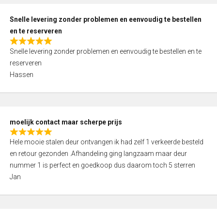
o
u
Snelle levering zonder problemen en eenvoudig te bestellen
t
en te reserveren
o
R
f
Snelle levering zonder problemen en eenvoudig te bestellen en te
a
5
reserveren
t
Hassen
e
d
5
,
moelijk contact maar scherpe prijs
0
R
o
Hele mooie stalen deur ontvangen ik had zelf 1 verkeerde besteld
a
u
en retour gezonden .Afhandeling ging langzaam maar deur
t
t
nummer 1 is perfect en goedkoop dus daarom toch 5 sterren
e
o
Jan
d
f
5
5
,