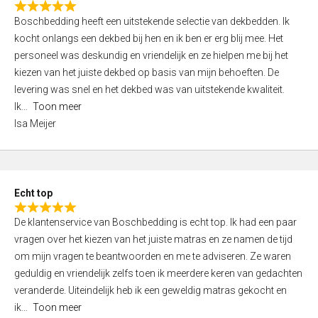
R
f
Boschbedding heeft een uitstekende selectie van dekbedden. Ik
a
5
kocht onlangs een dekbed bij hen en ik ben er erg blij mee. Het
t
personeel was deskundig en vriendelijk en ze hielpen me bij het
e
kiezen van het juiste dekbed op basis van mijn behoeften. De
d
levering was snel en het dekbed was van uitstekende kwaliteit.
5
Ik
Toon meer
,
Isa Meijer
0
o
u
t
Echt top
o
R
f
De klantenservice van Boschbedding is echt top. Ik had een paar
a
5
vragen over het kiezen van het juiste matras en ze namen de tijd
t
om mijn vragen te beantwoorden en me te adviseren. Ze waren
e
geduldig en vriendelijk zelfs toen ik meerdere keren van gedachten
d
veranderde. Uiteindelijk heb ik een geweldig matras gekocht en
5
ik
Toon meer
,