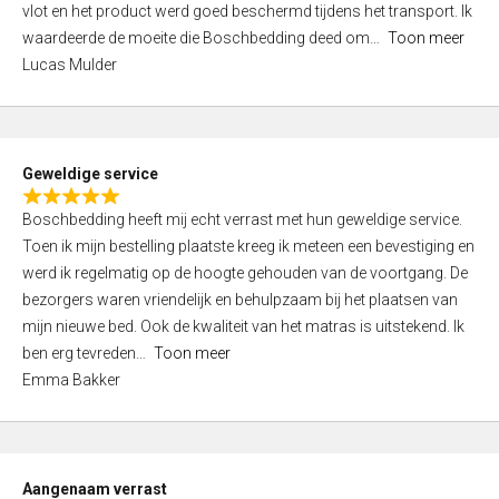
vlot en het product werd goed beschermd tijdens het transport. Ik
5
waardeerde de moeite die Boschbedding deed om
Toon meer
,
Lucas Mulder
0
o
u
t
Geweldige service
o
R
f
Boschbedding heeft mij echt verrast met hun geweldige service.
a
5
Toen ik mijn bestelling plaatste kreeg ik meteen een bevestiging en
t
werd ik regelmatig op de hoogte gehouden van de voortgang. De
e
bezorgers waren vriendelijk en behulpzaam bij het plaatsen van
d
mijn nieuwe bed. Ook de kwaliteit van het matras is uitstekend. Ik
5
ben erg tevreden
Toon meer
,
Emma Bakker
0
o
u
t
Aangenaam verrast