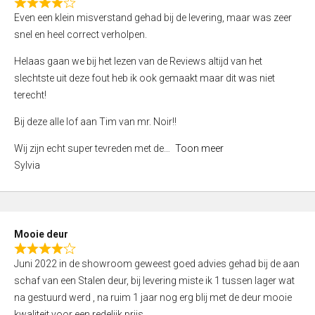
f
R
Even een klein misverstand gehad bij de levering, maar was zeer
5
a
snel en heel correct verholpen.
t
e
Helaas gaan we bij het lezen van de Reviews altijd van het
d
slechtste uit deze fout heb ik ook gemaakt maar dit was niet
4
terecht!
,
Bij deze alle lof aan Tim van mr. Noir!!
0
o
Wij zijn echt super tevreden met de
Toon meer
u
Sylvia
t
o
f
5
Mooie deur
R
Juni 2022 in de showroom geweest goed advies gehad bij de aan
a
schaf van een Stalen deur, bij levering miste ik 1 tussen lager wat
t
na gestuurd werd , na ruim 1 jaar nog erg blij met de deur mooie
e
kwaliteit voor een redelijk prijs.