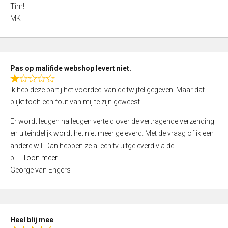
4
Tim!
,
MK
0
o
u
t
Pas op malifide webshop levert niet.
o
R
Ik heb deze partij het voordeel van de twijfel gegeven. Maar dat
f
a
blijkt toch een fout van mij te zijn geweest.
5
t
e
Er wordt leugen na leugen verteld over de vertragende verzending
d
en uiteindelijk wordt het niet meer geleverd. Met de vraag of ik een
1
andere wil. Dan hebben ze al een tv uitgeleverd via de
,
p
Toon meer
0
George van Engers
o
u
t
o
Heel blij mee