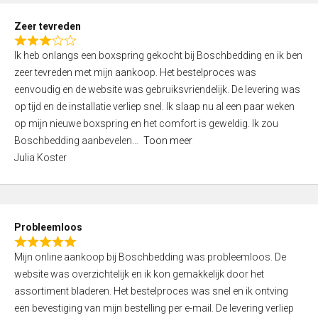
u
t
Zeer tevreden
o
R
f
Ik heb onlangs een boxspring gekocht bij Boschbedding en ik ben
a
5
zeer tevreden met mijn aankoop. Het bestelproces was
t
eenvoudig en de website was gebruiksvriendelijk. De levering was
e
op tijd en de installatie verliep snel. Ik slaap nu al een paar weken
d
op mijn nieuwe boxspring en het comfort is geweldig. Ik zou
3
Boschbedding aanbevelen
Toon meer
,
Julia Koster
0
o
u
t
Probleemloos
o
R
f
Mijn online aankoop bij Boschbedding was probleemloos. De
a
5
website was overzichtelijk en ik kon gemakkelijk door het
t
assortiment bladeren. Het bestelproces was snel en ik ontving
e
een bevestiging van mijn bestelling per e-mail. De levering verliep
d