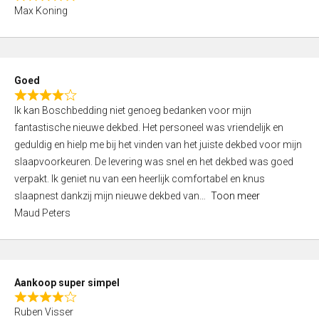
R
f
Max Koning
a
5
t
e
d
Goed
4
R
,
Ik kan Boschbedding niet genoeg bedanken voor mijn
a
0
fantastische nieuwe dekbed. Het personeel was vriendelijk en
t
o
geduldig en hielp me bij het vinden van het juiste dekbed voor mijn
e
u
slaapvoorkeuren. De levering was snel en het dekbed was goed
d
t
verpakt. Ik geniet nu van een heerlijk comfortabel en knus
4
o
slaapnest dankzij mijn nieuwe dekbed van
Toon meer
,
f
Maud Peters
0
5
o
u
t
Aankoop super simpel
o
R
f
Ruben Visser