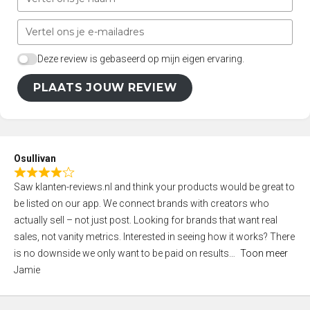
Deze review is gebaseerd op mijn eigen ervaring.
PLAATS JOUW REVIEW
Osullivan
R
Saw klanten-reviews.nl and think your products would be great to
a
be listed on our app. We connect brands with creators who
t
actually sell – not just post. Looking for brands that want real
e
sales, not vanity metrics. Interested in seeing how it works? There
d
is no downside we only want to be paid on results
Toon meer
4
Jamie
,
0