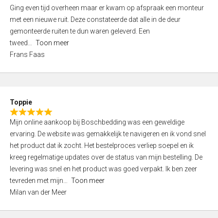
5
Ging even tijd overheen maar er kwam op afspraak een monteur
5
,
met een nieuwe ruit. Deze constateerde dat alle in de deur
0
gemonteerde ruiten te dun waren geleverd. Een
o
tweed
Toon meer
u
Frans Faas
t
o
f
5
Toppie
R
Mijn online aankoop bij Boschbedding was een geweldige
a
ervaring. De website was gemakkelijk te navigeren en ik vond snel
t
het product dat ik zocht. Het bestelproces verliep soepel en ik
e
kreeg regelmatige updates over de status van mijn bestelling. De
d
levering was snel en het product was goed verpakt. Ik ben zeer
5
tevreden met mijn
Toon meer
,
Milan van der Meer
0
o