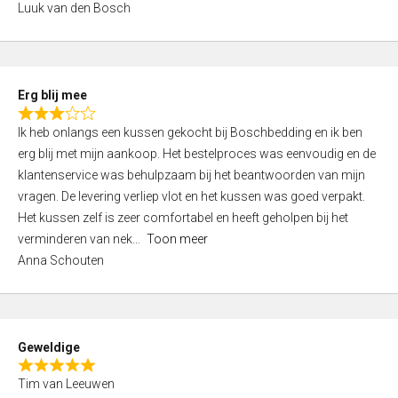
Luuk van den Bosch
0
o
u
t
Erg blij mee
o
R
f
Ik heb onlangs een kussen gekocht bij Boschbedding en ik ben
a
5
erg blij met mijn aankoop. Het bestelproces was eenvoudig en de
t
klantenservice was behulpzaam bij het beantwoorden van mijn
e
vragen. De levering verliep vlot en het kussen was goed verpakt.
d
Het kussen zelf is zeer comfortabel en heeft geholpen bij het
3
verminderen van nek
Toon meer
,
Anna Schouten
0
o
u
t
Geweldige
o
R
f
Tim van Leeuwen
a