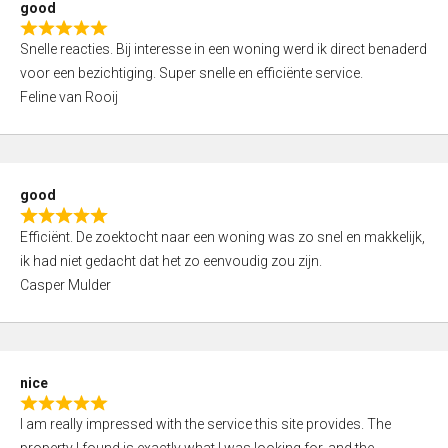
good
o
R
u
Snelle reacties. Bij interesse in een woning werd ik direct benaderd
a
t
voor een bezichtiging. Super snelle en efficiënte service.
t
o
Feline van Rooij
e
f
d
5
5
,
good
0
R
o
Efficiënt. De zoektocht naar een woning was zo snel en makkelijk,
a
u
ik had niet gedacht dat het zo eenvoudig zou zijn.
t
t
Casper Mulder
e
o
d
f
5
5
,
nice
0
R
o
I am really impressed with the service this site provides. The
a
u