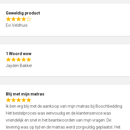
u
t
Geweldig product
o
R
f
Evi Veldhuis
a
5
t
e
d
1 Woord wow
4
R
,
Jayden Bakker
a
0
t
o
e
u
d
t
Blij met mijn matras
5
o
R
,
f
Ik ben erg blij met de aankoop van mijn matras bij Boschbedding.
a
0
5
Het bestelproces was eenvoudig en de klantenservice was
t
o
vriendelijk en snel in het beantwoorden van mijn vragen. De
e
u
levering was op tijd en de matras werd zorgvuldig geplaatst. Het