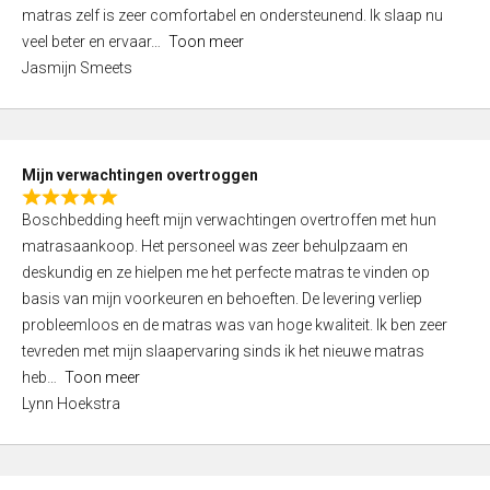
d
t
matras zelf is zeer comfortabel en ondersteunend. Ik slaap nu
5
o
veel beter en ervaar
Toon meer
,
f
Jasmijn Smeets
0
5
o
u
t
Mijn verwachtingen overtroggen
o
R
f
Boschbedding heeft mijn verwachtingen overtroffen met hun
a
5
matrasaankoop. Het personeel was zeer behulpzaam en
t
deskundig en ze hielpen me het perfecte matras te vinden op
e
basis van mijn voorkeuren en behoeften. De levering verliep
d
probleemloos en de matras was van hoge kwaliteit. Ik ben zeer
5
tevreden met mijn slaapervaring sinds ik het nieuwe matras
,
heb
Toon meer
0
Lynn Hoekstra
o
u
t