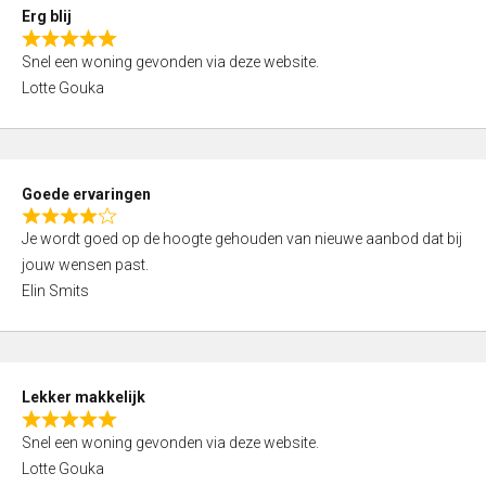
0
Erg blij
o
R
u
Snel een woning gevonden via deze website.
a
t
Lotte Gouka
t
o
e
f
d
5
5
Goede ervaringen
,
R
0
Je wordt goed op de hoogte gehouden van nieuwe aanbod dat bij
a
o
jouw wensen past.
t
u
Elin Smits
e
t
d
o
4
f
,
5
Lekker makkelijk
0
R
o
Snel een woning gevonden via deze website.
a
u
Lotte Gouka
t