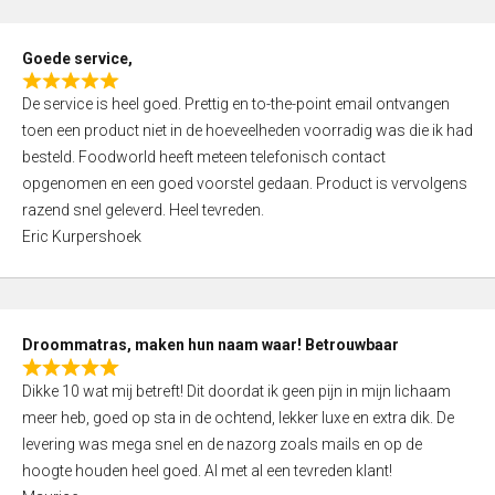
u
t
Goede service,
o
R
f
De service is heel goed. Prettig en to-the-point email ontvangen
a
5
toen een product niet in de hoeveelheden voorradig was die ik had
t
besteld. Foodworld heeft meteen telefonisch contact
e
opgenomen en een goed voorstel gedaan. Product is vervolgens
d
razend snel geleverd. Heel tevreden.
5
Eric Kurpershoek
,
0
o
u
Droommatras, maken hun naam waar! Betrouwbaar
t
R
o
Dikke 10 wat mij betreft! Dit doordat ik geen pijn in mijn lichaam
a
f
meer heb, goed op sta in de ochtend, lekker luxe en extra dik. De
t
5
levering was mega snel en de nazorg zoals mails en op de
e
hoogte houden heel goed. Al met al een tevreden klant!
d