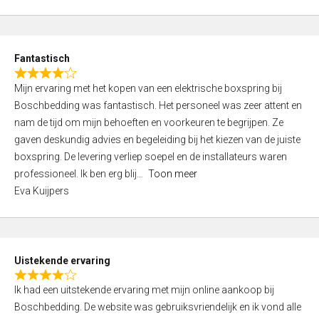
5
t
e
d
Fantastisch
5
R
,
Mijn ervaring met het kopen van een elektrische boxspring bij
a
0
Boschbedding was fantastisch. Het personeel was zeer attent en
t
o
nam de tijd om mijn behoeften en voorkeuren te begrijpen. Ze
e
u
gaven deskundig advies en begeleiding bij het kiezen van de juiste
d
t
boxspring. De levering verliep soepel en de installateurs waren
4
o
professioneel. Ik ben erg blij
Toon meer
,
f
Eva Kuijpers
0
5
o
u
t
Uistekende ervaring
o
R
f
Ik had een uitstekende ervaring met mijn online aankoop bij
a
5
Boschbedding. De website was gebruiksvriendelijk en ik vond alle
t