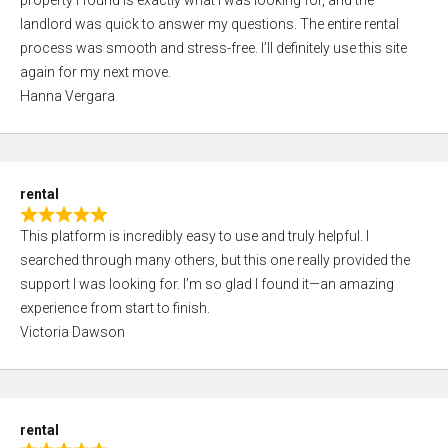
property I found is exactly what I was looking for, and the
t
t
landlord was quick to answer my questions. The entire rental
e
o
process was smooth and stress-free. I’ll definitely use this site
d
f
again for my next move.
5
5
Hanna Vergara
,
0
o
u
rental
t
R
o
This platform is incredibly easy to use and truly helpful. I
a
f
searched through many others, but this one really provided the
t
5
support I was looking for. I’m so glad I found it—an amazing
e
experience from start to finish.
d
Victoria Dawson
5
,
0
o
rental
u