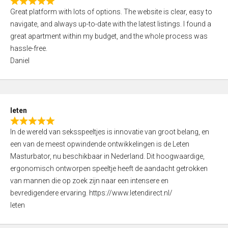
R
t
Great platform with lots of options. The website is clear, easy to
a
o
navigate, and always up-to-date with the latest listings. I found a
t
f
great apartment within my budget, and the whole process was
e
5
hassle-free.
d
Daniel
5
,
0
o
leten
u
R
t
In de wereld van seksspeeltjes is innovatie van groot belang, en
a
o
een van de meest opwindende ontwikkelingen is de Leten
t
f
Masturbator, nu beschikbaar in Nederland. Dit hoogwaardige,
e
5
ergonomisch ontworpen speeltje heeft de aandacht getrokken
d
van mannen die op zoek zijn naar een intensere en
5
bevredigendere ervaring. https://www.letendirect.nl/
,
leten
0
o