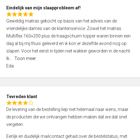
5
Eindelijk van mijn slaapprobleem af!
R
Geweldig matras gekocht op basis van het advies van de
a
vriendelijke dames van de klantenservice. Zowel het matras
t
Multiflex 160×200 plus de traagschuim topper waren binnen een
e
dag al bij mij thuis geleverd en ik kon er dezelfde avond nog op
d
slapen. Voor het eerst in tijden niet wakker geworden in de nacht.
5
Ik
Toon meer
,
Eda
0
o
u
t
Tevreden klant
o
R
f
De levering van de bestelling liep niet helemaal naar wens, maar
a
5
de producten die we ontvangen hebben maken dat we dat snel
t
vergeten.
e
d
Eerlijk en duidelijk mailcontact gehad over de bestelstatus, met