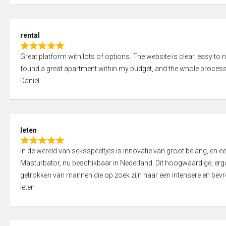
d
5
5
,
rental
0
R
o
Great platform with lots of options. The website is clear, easy to na
a
u
found a great apartment within my budget, and the whole process
t
t
Daniel
e
o
d
f
5
5
,
leten
0
R
o
In de wereld van seksspeeltjes is innovatie van groot belang, en 
a
u
Masturbator, nu beschikbaar in Nederland. Dit hoogwaardige, er
t
t
getrokken van mannen die op zoek zijn naar een intensere en bevre
e
o
leten
d
f
5
5
,