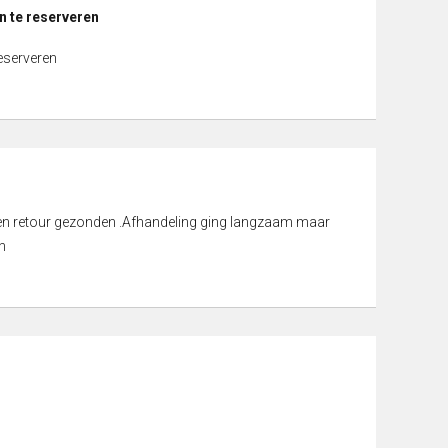
n te reserveren
reserveren
d en retour gezonden .Afhandeling ging langzaam maar
n