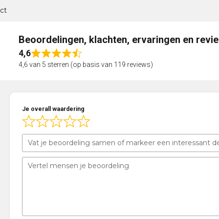
ct
Beoordelingen, klachten, ervaringen en revi
4,6
Rated
4,6 van 5 sterren (op basis van 119 reviews)
4,6
out
of
5
Je overall waardering