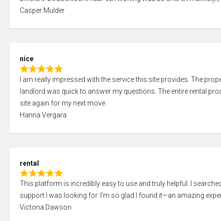
a
o
Casper Mulder
t
u
e
t
d
o
5
f
nice
,
5
R
0
I am really impressed with the service this site provides. The prope
a
o
landlord was quick to answer my questions. The entire rental proce
t
u
site again for my next move.
e
t
Hanna Vergara
d
o
5
f
,
5
0
rental
o
R
u
This platform is incredibly easy to use and truly helpful. I search
a
t
support I was looking for. I’m so glad I found it—an amazing exper
t
o
Victoria Dawson
e
f