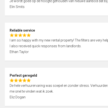
Je wordt goed op de hoogte gehouden van nieuwe aanbod dat bij
a
o
Elin Smits
t
u
e
t
d
o
5
f
Reliable service
,
5
R
0
I am so happy with my new rental property! The filters are very hel
a
o
I also received quick responses from landlords.
t
u
Ethan Taylor
e
t
d
o
5
f
,
5
Perfect geregeld
0
R
o
De hele verhuurervaring was soepel en zonder stress. Verhuurders r
a
u
me snel te vinden wat ik zoek.
t
t
Eliz Dogan
e
o
d
f