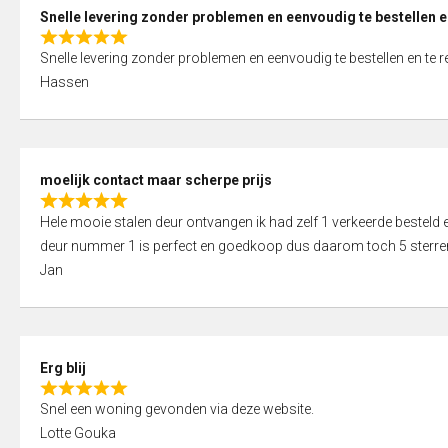
0
Snelle levering zonder problemen en eenvoudig te bestellen e
o
R
u
Snelle levering zonder problemen en eenvoudig te bestellen en te 
a
t
Hassen
t
o
e
f
d
5
5
moelijk contact maar scherpe prijs
,
R
0
Hele mooie stalen deur ontvangen ik had zelf 1 verkeerde bestel
a
o
deur nummer 1 is perfect en goedkoop dus daarom toch 5 sterre
t
u
Jan
e
t
d
o
5
f
,
5
Erg blij
0
R
o
Snel een woning gevonden via deze website.
a
u
Lotte Gouka
t