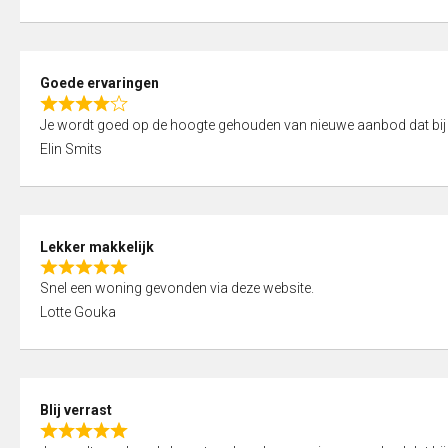
t
e
o
d
f
5
5
Goede ervaringen
,
R
0
Je wordt goed op de hoogte gehouden van nieuwe aanbod dat bij
a
o
Elin Smits
t
u
e
t
d
o
4
f
Lekker makkelijk
,
5
R
0
Snel een woning gevonden via deze website.
a
o
Lotte Gouka
t
u
e
t
d
o
5
f
Blij verrast
,
5
R
0