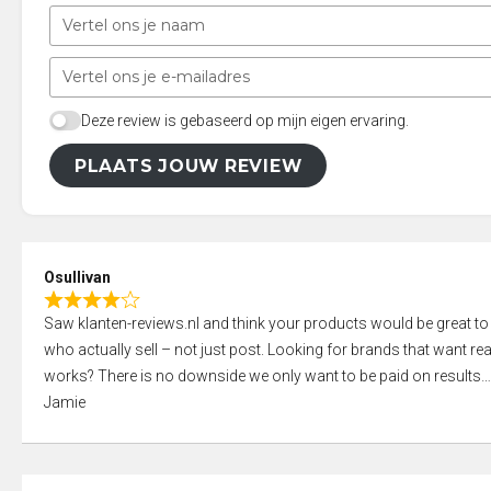
Deze review is gebaseerd op mijn eigen ervaring.
PLAATS JOUW REVIEW
Osullivan
R
Saw klanten-reviews.nl and think your products would be great to
a
who actually sell – not just post. Looking for brands that want real
t
works? There is no downside we only want to be paid on results
e
Jamie
d
4
,