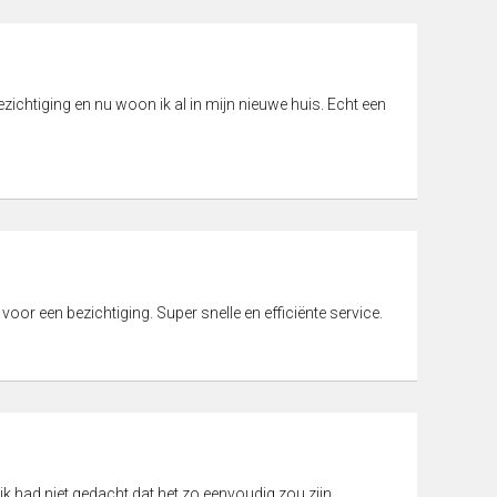
ichtiging en nu woon ik al in mijn nieuwe huis. Echt een
 voor een bezichtiging. Super snelle en efficiënte service.
ik had niet gedacht dat het zo eenvoudig zou zijn.