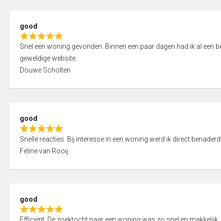
5
5
,
good
0
R
o
Snel een woning gevonden. Binnen een paar dagen had ik al een bez
a
u
geweldige website.
t
t
Douwe Scholten
e
o
d
f
5
5
,
good
0
R
o
Snelle reacties. Bij interesse in een woning werd ik direct benaderd
a
u
Feline van Rooij
t
t
e
o
d
f
5
5
good
,
R
0
Efficiënt. De zoektocht naar een woning was zo snel en makkelijk, 