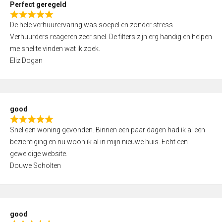
Perfect geregeld
o
R
u
De hele verhuurervaring was soepel en zonder stress.
a
t
Verhuurders reageren zeer snel. De filters zijn erg handig en helpen
t
o
me snel te vinden wat ik zoek.
e
f
Eliz Dogan
d
5
5
,
0
good
o
R
u
Snel een woning gevonden. Binnen een paar dagen had ik al een
a
t
bezichtiging en nu woon ik al in mijn nieuwe huis. Echt een
t
o
geweldige website.
e
f
Douwe Scholten
d
5
5
,
0
good
o