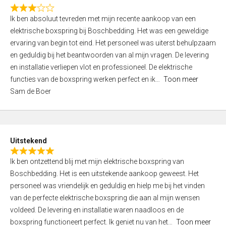
f
R
5
Ik ben absoluut tevreden met mijn recente aankoop van een
a
elektrische boxspring bij Boschbedding. Het was een geweldige
t
ervaring van begin tot eind. Het personeel was uiterst behulpzaam
e
en geduldig bij het beantwoorden van al mijn vragen. De levering
d
en installatie verliepen vlot en professioneel. De elektrische
3
functies van de boxspring werken perfect en ik
Toon meer
,
Sam de Boer
0
o
u
t
Uitstekend
o
R
f
Ik ben ontzettend blij met mijn elektrische boxspring van
a
5
Boschbedding. Het is een uitstekende aankoop geweest. Het
t
personeel was vriendelijk en geduldig en hielp me bij het vinden
e
van de perfecte elektrische boxspring die aan al mijn wensen
d
voldeed. De levering en installatie waren naadloos en de
5
boxspring functioneert perfect. Ik geniet nu van het
Toon meer