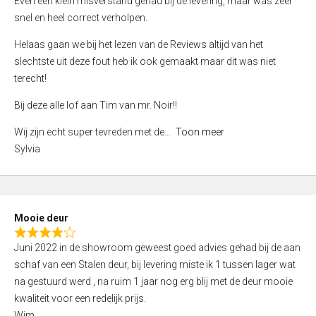
Even een klein misverstand gehad bij de levering, maar was zeer
5
a
snel en heel correct verholpen.
t
e
Helaas gaan we bij het lezen van de Reviews altijd van het
d
slechtste uit deze fout heb ik ook gemaakt maar dit was niet
4
terecht!
,
Bij deze alle lof aan Tim van mr. Noir!!
0
o
Wij zijn echt super tevreden met de
Toon meer
u
Sylvia
t
o
f
5
Mooie deur
R
Juni 2022 in de showroom geweest goed advies gehad bij de aan
a
schaf van een Stalen deur, bij levering miste ik 1 tussen lager wat
t
na gestuurd werd , na ruim 1 jaar nog erg blij met de deur mooie
e
kwaliteit voor een redelijk prijs.
d
Wim