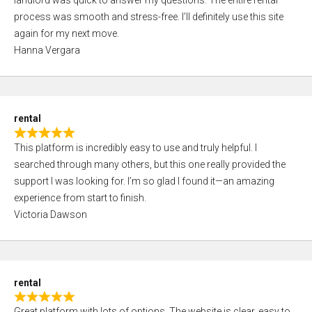
landlord was quick to answer my questions. The entire rental
e
o
process was smooth and stress-free. I’ll definitely use this site
d
f
again for my next move.
5
5
Hanna Vergara
,
0
o
u
rental
t
R
o
This platform is incredibly easy to use and truly helpful. I
a
f
searched through many others, but this one really provided the
t
5
support I was looking for. I’m so glad I found it—an amazing
e
experience from start to finish.
d
Victoria Dawson
5
,
0
o
rental
u
R
t
Great platform with lots of options. The website is clear, easy to