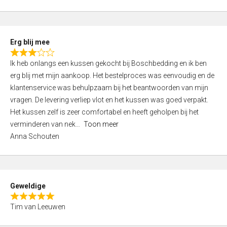
o
u
t
Erg blij mee
o
R
f
Ik heb onlangs een kussen gekocht bij Boschbedding en ik ben
a
5
erg blij met mijn aankoop. Het bestelproces was eenvoudig en de
t
klantenservice was behulpzaam bij het beantwoorden van mijn
e
vragen. De levering verliep vlot en het kussen was goed verpakt.
d
Het kussen zelf is zeer comfortabel en heeft geholpen bij het
3
verminderen van nek
Toon meer
,
Anna Schouten
0
o
u
t
Geweldige
o
R
f
Tim van Leeuwen
a
5
t