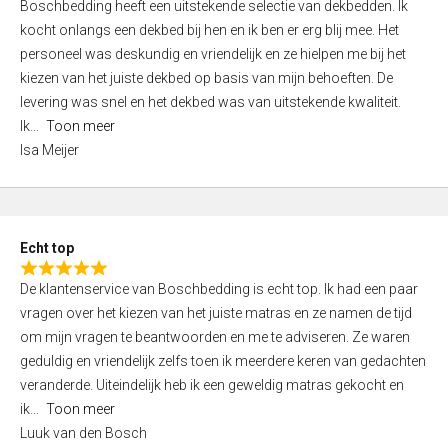
Boschbedding heeft een uitstekende selectie van dekbedden. Ik
a
5
kocht onlangs een dekbed bij hen en ik ben er erg blij mee. Het
t
personeel was deskundig en vriendelijk en ze hielpen me bij het
e
kiezen van het juiste dekbed op basis van mijn behoeften. De
d
levering was snel en het dekbed was van uitstekende kwaliteit.
5
Ik
Toon meer
,
Isa Meijer
0
o
u
t
Echt top
o
R
f
De klantenservice van Boschbedding is echt top. Ik had een paar
a
5
vragen over het kiezen van het juiste matras en ze namen de tijd
t
om mijn vragen te beantwoorden en me te adviseren. Ze waren
e
geduldig en vriendelijk zelfs toen ik meerdere keren van gedachten
d
veranderde. Uiteindelijk heb ik een geweldig matras gekocht en
5
ik
Toon meer
,
Luuk van den Bosch
0