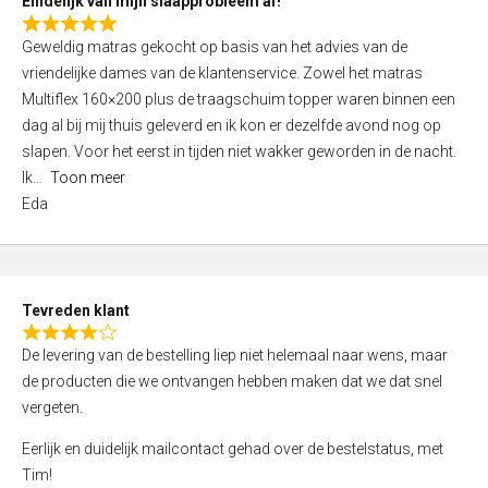
Eindelijk van mijn slaapprobleem af!
R
Geweldig matras gekocht op basis van het advies van de
a
vriendelijke dames van de klantenservice. Zowel het matras
t
Multiflex 160×200 plus de traagschuim topper waren binnen een
e
dag al bij mij thuis geleverd en ik kon er dezelfde avond nog op
d
slapen. Voor het eerst in tijden niet wakker geworden in de nacht.
5
Ik
Toon meer
,
Eda
0
o
u
t
Tevreden klant
o
R
f
De levering van de bestelling liep niet helemaal naar wens, maar
a
5
de producten die we ontvangen hebben maken dat we dat snel
t
vergeten.
e
d
Eerlijk en duidelijk mailcontact gehad over de bestelstatus, met
4
Tim!