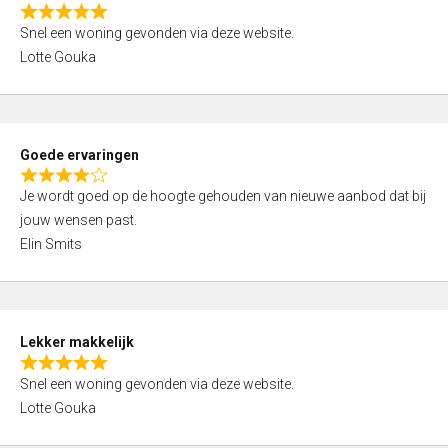
o
R
u
Snel een woning gevonden via deze website.
a
t
Lotte Gouka
t
o
e
f
d
5
5
Goede ervaringen
,
R
0
Je wordt goed op de hoogte gehouden van nieuwe aanbod dat bij
a
o
jouw wensen past.
t
u
Elin Smits
e
t
d
o
4
f
,
5
Lekker makkelijk
0
R
o
Snel een woning gevonden via deze website.
a
u
Lotte Gouka
t
t
e