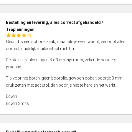
,
0
o
Bestelling en levering, alles correct afgehandeld /
u
Trapleuningen
t
R
o
Geduld is een schone zaak, maar als je even wacht, verloopt alles
a
f
correct, duidelijk mailcontact met Tim.
t
5
e
De stalen trapleuningen 3 x 3 cm zijn mooi, zeker de houders,
d
prachtig.
4
Tip voor het boren, geen boorolie, gewoon cobalt boortje 3 mm,
,
druk zetten met accutol, dan boor je niet te hard en het werkt.
0
o
Edwin
u
Edwin Smits
t
o
f
5