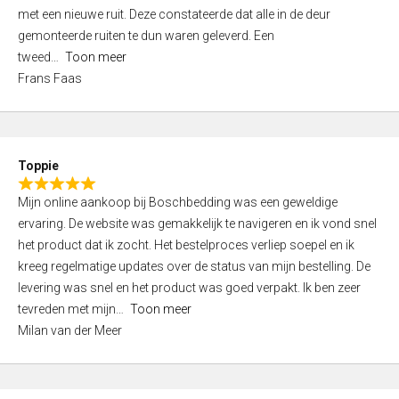
,
met een nieuwe ruit. Deze constateerde dat alle in de deur
0
gemonteerde ruiten te dun waren geleverd. Een
o
tweed
Toon meer
u
Frans Faas
t
o
f
5
Toppie
R
Mijn online aankoop bij Boschbedding was een geweldige
a
ervaring. De website was gemakkelijk te navigeren en ik vond snel
t
het product dat ik zocht. Het bestelproces verliep soepel en ik
e
kreeg regelmatige updates over de status van mijn bestelling. De
d
levering was snel en het product was goed verpakt. Ik ben zeer
5
tevreden met mijn
Toon meer
,
Milan van der Meer
0
o
u