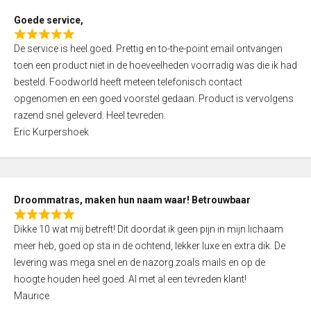
t
Goede service,
o
R
f
De service is heel goed. Prettig en to-the-point email ontvangen
a
5
toen een product niet in de hoeveelheden voorradig was die ik had
t
besteld. Foodworld heeft meteen telefonisch contact
e
opgenomen en een goed voorstel gedaan. Product is vervolgens
d
razend snel geleverd. Heel tevreden.
5
Eric Kurpershoek
,
0
o
u
Droommatras, maken hun naam waar! Betrouwbaar
t
R
o
Dikke 10 wat mij betreft! Dit doordat ik geen pijn in mijn lichaam
a
f
meer heb, goed op sta in de ochtend, lekker luxe en extra dik. De
t
5
levering was mega snel en de nazorg zoals mails en op de
e
hoogte houden heel goed. Al met al een tevreden klant!
d
Maurice
5