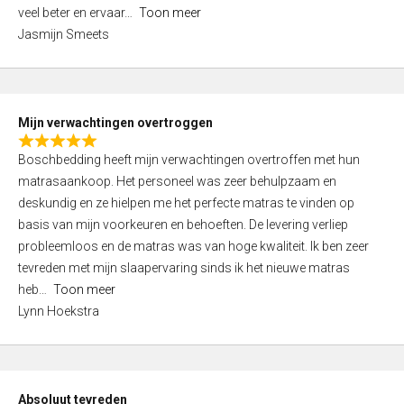
5
o
veel beter en ervaar
Toon meer
,
f
Jasmijn Smeets
0
5
o
u
t
Mijn verwachtingen overtroggen
o
R
f
Boschbedding heeft mijn verwachtingen overtroffen met hun
a
5
matrasaankoop. Het personeel was zeer behulpzaam en
t
deskundig en ze hielpen me het perfecte matras te vinden op
e
basis van mijn voorkeuren en behoeften. De levering verliep
d
probleemloos en de matras was van hoge kwaliteit. Ik ben zeer
5
tevreden met mijn slaapervaring sinds ik het nieuwe matras
,
heb
Toon meer
0
Lynn Hoekstra
o
u
t
o
Absoluut tevreden