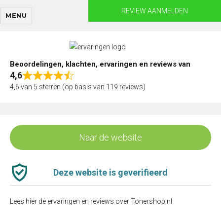
Skip
REVIEW AANMELDEN
MENU
to
content
Beoordelingen, klachten, ervaringen en reviews van
4,6
Rated
4,6 van 5 sterren (op basis van 119 reviews)
4,6
out
of
5
Naar de website
Deze website is geverifieerd
Lees hier de ervaringen en reviews over Tonershop.nl