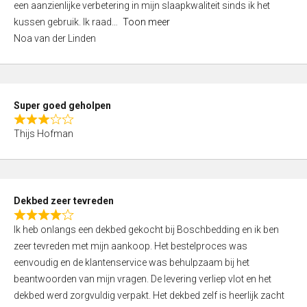
een aanzienlijke verbetering in mijn slaapkwaliteit sinds ik het
4
kussen gebruik. Ik raad
Toon meer
,
Noa van der Linden
0
o
u
t
Super goed geholpen
o
R
f
Thijs Hofman
a
5
t
e
d
Dekbed zeer tevreden
3
R
,
Ik heb onlangs een dekbed gekocht bij Boschbedding en ik ben
a
0
zeer tevreden met mijn aankoop. Het bestelproces was
t
o
eenvoudig en de klantenservice was behulpzaam bij het
e
u
beantwoorden van mijn vragen. De levering verliep vlot en het
d
t
dekbed werd zorgvuldig verpakt. Het dekbed zelf is heerlijk zacht
4