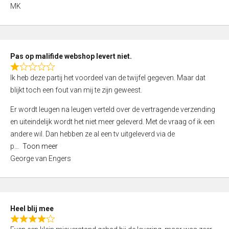
,
MK
0
o
u
t
Pas op malifide webshop levert niet.
o
R
Ik heb deze partij het voordeel van de twijfel gegeven. Maar dat
f
a
blijkt toch een fout van mij te zijn geweest.
5
t
e
Er wordt leugen na leugen verteld over de vertragende verzending
d
en uiteindelijk wordt het niet meer geleverd. Met de vraag of ik een
1
andere wil. Dan hebben ze al een tv uitgeleverd via de
,
p
Toon meer
0
George van Engers
o
u
t
o
Heel blij mee
f
R