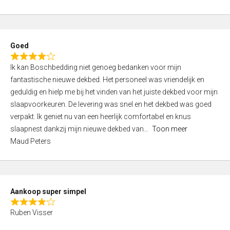
a
5
t
e
d
Goed
4
R
,
Ik kan Boschbedding niet genoeg bedanken voor mijn
a
0
fantastische nieuwe dekbed. Het personeel was vriendelijk en
t
o
geduldig en hielp me bij het vinden van het juiste dekbed voor mijn
e
u
slaapvoorkeuren. De levering was snel en het dekbed was goed
d
t
verpakt. Ik geniet nu van een heerlijk comfortabel en knus
4
o
slaapnest dankzij mijn nieuwe dekbed van
Toon meer
,
f
Maud Peters
0
5
o
u
t
Aankoop super simpel
o
R
f
Ruben Visser
a
5