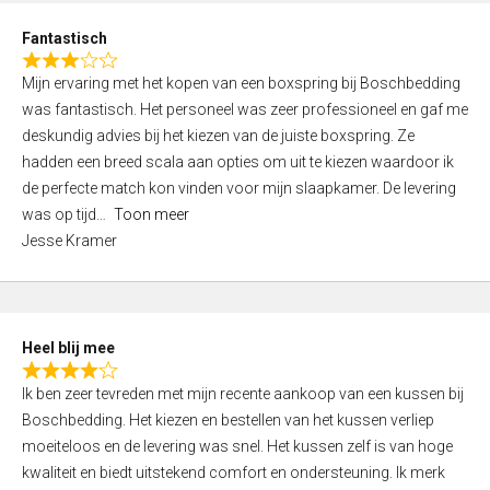
u
d
t
Fantastisch
4
o
R
,
f
Mijn ervaring met het kopen van een boxspring bij Boschbedding
a
0
5
was fantastisch. Het personeel was zeer professioneel en gaf me
t
o
deskundig advies bij het kiezen van de juiste boxspring. Ze
e
u
hadden een breed scala aan opties om uit te kiezen waardoor ik
d
t
de perfecte match kon vinden voor mijn slaapkamer. De levering
3
o
was op tijd
Toon meer
,
f
Jesse Kramer
0
5
o
u
t
Heel blij mee
o
R
f
Ik ben zeer tevreden met mijn recente aankoop van een kussen bij
a
5
Boschbedding. Het kiezen en bestellen van het kussen verliep
t
moeiteloos en de levering was snel. Het kussen zelf is van hoge
e
kwaliteit en biedt uitstekend comfort en ondersteuning. Ik merk
d