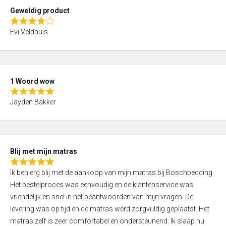
t
Geweldig product
o
R
f
Evi Veldhuis
a
5
t
e
d
1 Woord wow
4
R
,
Jayden Bakker
a
0
t
o
e
u
d
t
Blij met mijn matras
5
o
R
,
f
Ik ben erg blij met de aankoop van mijn matras bij Boschbedding.
a
0
5
Het bestelproces was eenvoudig en de klantenservice was
t
o
vriendelijk en snel in het beantwoorden van mijn vragen. De
e
u
levering was op tijd en de matras werd zorgvuldig geplaatst. Het
d
t
matras zelf is zeer comfortabel en ondersteunend. Ik slaap nu