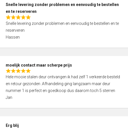
u
Snelle levering zonder problemen en eenvoudig te bestellen
t
en te reserveren
o
R
f
Snelle levering zonder problemen en eenvoudig te bestellen en te
a
5
reserveren
t
Hassen
e
d
5
,
moelijk contact maar scherpe prijs
0
R
o
Hele mooie stalen deur ontvangen ik had zelf 1 verkeerde besteld
a
u
en retour gezonden .Afhandeling ging langzaam maar deur
t
t
nummer 1 is perfect en goedkoop dus daarom toch 5 sterren
e
o
Jan
d
f
5
5
,
0
Erg blij