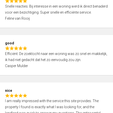
R
u
Snelle reacties. Bij interesse in een woning werd ik direct benaderd
a
t
voor een bezichtiging. Super snelle en efficiënte service.
t
o
Feline van Rooij
e
f
d
5
5
,
good
0
R
o
Efficiënt. De zoektocht naar een woning was zo snel en makkelijk,
a
u
ik had niet gedacht dat het zo eenvoudig zou zijn.
t
t
Casper Mulder
e
o
d
f
5
5
,
nice
0
R
o
I am really impressed with the service this site provides. The
a
u
property I found is exactly what I was looking for, and the
t
t