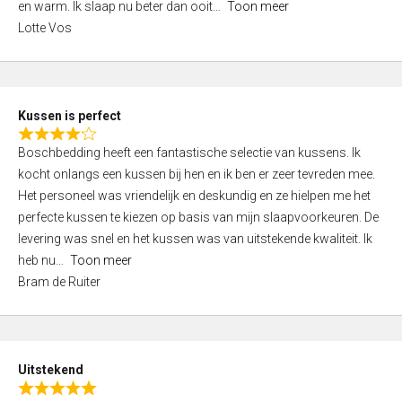
o
en warm. Ik slaap nu beter dan ooit
Toon meer
,
f
Lotte Vos
0
5
o
u
t
Kussen is perfect
o
R
f
Boschbedding heeft een fantastische selectie van kussens. Ik
a
5
kocht onlangs een kussen bij hen en ik ben er zeer tevreden mee.
t
Het personeel was vriendelijk en deskundig en ze hielpen me het
e
perfecte kussen te kiezen op basis van mijn slaapvoorkeuren. De
d
levering was snel en het kussen was van uitstekende kwaliteit. Ik
4
heb nu
Toon meer
,
Bram de Ruiter
0
o
u
t
Uitstekend
o
R
f