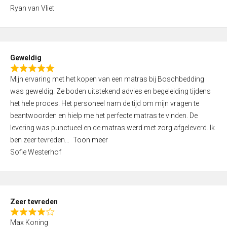
,
Ryan van Vliet
0
o
u
t
Geweldig
o
R
f
Mijn ervaring met het kopen van een matras bij Boschbedding
a
5
was geweldig. Ze boden uitstekend advies en begeleiding tijdens
t
het hele proces. Het personeel nam de tijd om mijn vragen te
e
beantwoorden en hielp me het perfecte matras te vinden. De
d
levering was punctueel en de matras werd met zorg afgeleverd. Ik
5
ben zeer tevreden
Toon meer
,
Sofie Westerhof
0
o
u
t
Zeer tevreden
o
R
f
Max Koning