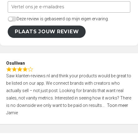
Deze review is gebaseerd op mijn eigen ervaring.
PLAATS JOUW REVIEW
Osullivan
R
Saw klanten-reviews.nl and think your products would be great to
a
be listed on our app. We connect brands with creators who
t
actually sell – not just post. Looking for brands that want real
e
sales, not vanity metrics. Interested in seeing how it works? There
d
is no downside we only want to be paid on results
Toon meer
4
Jamie
,
0
o