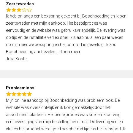
t
Zeer tevreden
o
R
f
Ik heb onlangs een boxspring gekocht bij Boschbedding en ik ben
a
5
zeer tevreden met mijn aankoop. Het bestelproces was
t
eenvoudig en de website was gebruiksvriendelijk. De levering was
e
op tijd en de installatie verliep snel. Ik slaap nu al een paar weken
d
op mijn nieuwe boxspring en het comfort is geweldig. Ik zou
3
Boschbedding aanbevelen
Toon meer
,
Julia Koster
0
o
u
t
Probleemloos
o
R
f
Mijn online aankoop bij Boschbedding was probleemloos. De
a
5
website was overzichtelijk en ik kon gemakkelijk door het
t
assortiment bladeren. Het bestelproces was snel en ik ontving
e
een bevestiging van mijn bestelling per e-mail. De levering verliep
d
vlot en het product werd goed beschermd tijdens het transport. Ik
5