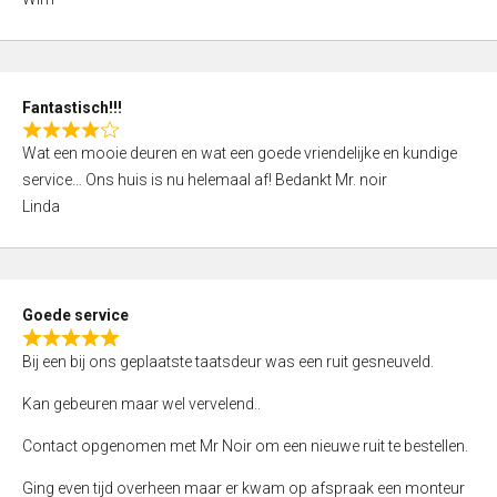
4
,
0
o
Fantastisch!!!
u
R
t
Wat een mooie deuren en wat een goede vriendelijke en kundige
a
o
service… Ons huis is nu helemaal af! Bedankt Mr. noir
t
f
Linda
e
5
d
4
,
Goede service
0
R
o
Bij een bij ons geplaatste taatsdeur was een ruit gesneuveld.
a
u
t
Kan gebeuren maar wel vervelend..
t
e
o
Contact opgenomen met Mr Noir om een nieuwe ruit te bestellen.
d
f
5
Ging even tijd overheen maar er kwam op afspraak een monteur
5