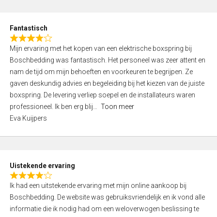
e
d
Fantastisch
5
R
,
Mijn ervaring met het kopen van een elektrische boxspring bij
a
0
Boschbedding was fantastisch. Het personeel was zeer attent en
t
o
nam de tijd om mijn behoeften en voorkeuren te begrijpen. Ze
e
u
gaven deskundig advies en begeleiding bij het kiezen van de juiste
d
t
boxspring. De levering verliep soepel en de installateurs waren
4
o
professioneel. Ik ben erg blij
Toon meer
,
f
Eva Kuijpers
0
5
o
u
t
Uistekende ervaring
o
R
f
Ik had een uitstekende ervaring met mijn online aankoop bij
a
5
Boschbedding. De website was gebruiksvriendelijk en ik vond alle
t
informatie die ik nodig had om een weloverwogen beslissing te
e