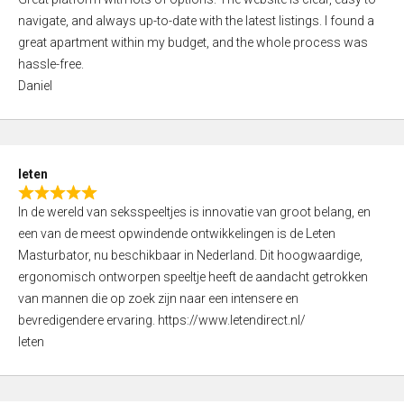
a
o
navigate, and always up-to-date with the latest listings. I found a
t
f
great apartment within my budget, and the whole process was
e
5
hassle-free.
d
Daniel
5
,
0
o
leten
u
R
t
In de wereld van seksspeeltjes is innovatie van groot belang, en
a
o
een van de meest opwindende ontwikkelingen is de Leten
t
f
Masturbator, nu beschikbaar in Nederland. Dit hoogwaardige,
e
5
ergonomisch ontworpen speeltje heeft de aandacht getrokken
d
van mannen die op zoek zijn naar een intensere en
5
bevredigendere ervaring. https://www.letendirect.nl/
,
leten
0
o
u