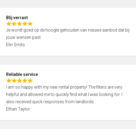
o
d
f
5
5
Blij verrast
,
R
0
Je wordt goed op de hoogte gehouden van nieuwe aanbod dat bij
a
o
jouw wensen past.
t
u
Elin Smits
e
t
d
o
5
f
,
5
Reliable service
0
R
o
I am so happy with my new rental property! The filters are very
a
u
helpful and allowed me to quickly find what I was looking for. I
t
t
also received quick responses from landlords.
e
o
Ethan Taylor
d
f
5
5
,
0