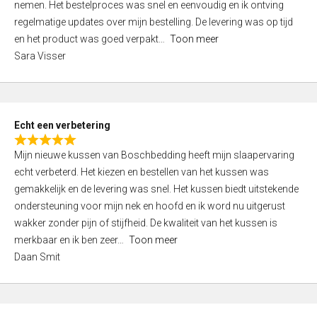
nemen. Het bestelproces was snel en eenvoudig en ik ontving
d
regelmatige updates over mijn bestelling. De levering was op tijd
4
en het product was goed verpakt
Toon meer
,
Sara Visser
0
o
u
t
Echt een verbetering
o
R
f
Mijn nieuwe kussen van Boschbedding heeft mijn slaapervaring
a
5
echt verbeterd. Het kiezen en bestellen van het kussen was
t
gemakkelijk en de levering was snel. Het kussen biedt uitstekende
e
ondersteuning voor mijn nek en hoofd en ik word nu uitgerust
d
wakker zonder pijn of stijfheid. De kwaliteit van het kussen is
5
merkbaar en ik ben zeer
Toon meer
,
Daan Smit
0
o
u