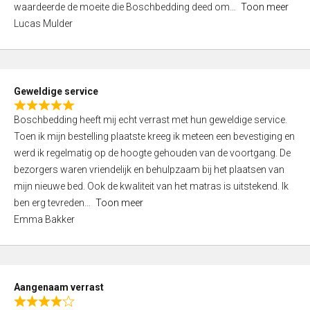
waardeerde de moeite die Boschbedding deed om
Toon meer
,
Lucas Mulder
0
o
u
t
Geweldige service
o
R
f
Boschbedding heeft mij echt verrast met hun geweldige service.
a
5
Toen ik mijn bestelling plaatste kreeg ik meteen een bevestiging en
t
werd ik regelmatig op de hoogte gehouden van de voortgang. De
e
bezorgers waren vriendelijk en behulpzaam bij het plaatsen van
d
mijn nieuwe bed. Ook de kwaliteit van het matras is uitstekend. Ik
5
ben erg tevreden
Toon meer
,
Emma Bakker
0
o
u
t
Aangenaam verrast
o
R