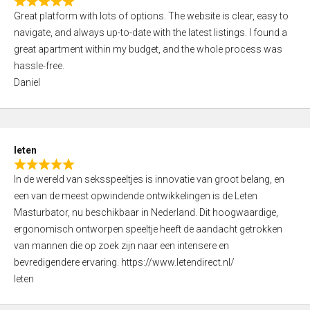
R
t
Great platform with lots of options. The website is clear, easy to
a
o
navigate, and always up-to-date with the latest listings. I found a
t
f
great apartment within my budget, and the whole process was
e
5
hassle-free.
d
Daniel
5
,
0
o
leten
u
R
t
In de wereld van seksspeeltjes is innovatie van groot belang, en
a
o
een van de meest opwindende ontwikkelingen is de Leten
t
f
Masturbator, nu beschikbaar in Nederland. Dit hoogwaardige,
e
5
ergonomisch ontworpen speeltje heeft de aandacht getrokken
d
van mannen die op zoek zijn naar een intensere en
5
bevredigendere ervaring. https://www.letendirect.nl/
,
leten
0
o