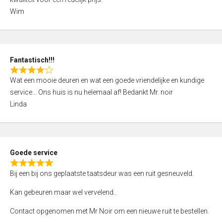
d
Wim
4
,
0
o
Fantastisch!!!
u
R
t
Wat een mooie deuren en wat een goede vriendelijke en kundige
a
o
service… Ons huis is nu helemaal af! Bedankt Mr. noir
t
f
Linda
e
5
d
4
,
Goede service
0
R
o
Bij een bij ons geplaatste taatsdeur was een ruit gesneuveld.
a
u
t
Kan gebeuren maar wel vervelend..
t
e
o
Contact opgenomen met Mr Noir om een nieuwe ruit te bestellen.
d
f