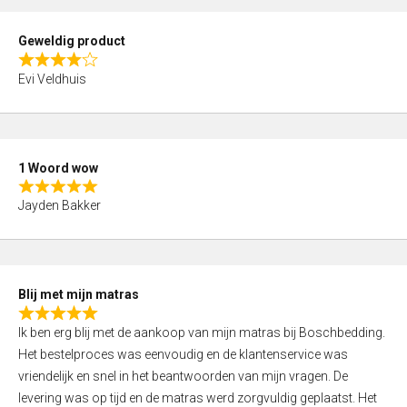
u
t
Geweldig product
o
R
f
Evi Veldhuis
a
5
t
e
d
1 Woord wow
4
R
,
Jayden Bakker
a
0
t
o
e
u
d
t
Blij met mijn matras
5
o
R
,
f
Ik ben erg blij met de aankoop van mijn matras bij Boschbedding.
a
0
5
Het bestelproces was eenvoudig en de klantenservice was
t
o
vriendelijk en snel in het beantwoorden van mijn vragen. De
e
u
levering was op tijd en de matras werd zorgvuldig geplaatst. Het