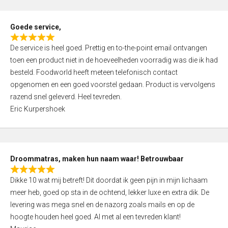
u
t
Goede service,
o
R
f
De service is heel goed. Prettig en to-the-point email ontvangen
a
5
toen een product niet in de hoeveelheden voorradig was die ik had
t
besteld. Foodworld heeft meteen telefonisch contact
e
opgenomen en een goed voorstel gedaan. Product is vervolgens
d
razend snel geleverd. Heel tevreden.
5
Eric Kurpershoek
,
0
o
u
Droommatras, maken hun naam waar! Betrouwbaar
t
R
o
Dikke 10 wat mij betreft! Dit doordat ik geen pijn in mijn lichaam
a
f
meer heb, goed op sta in de ochtend, lekker luxe en extra dik. De
t
5
levering was mega snel en de nazorg zoals mails en op de
e
hoogte houden heel goed. Al met al een tevreden klant!
d