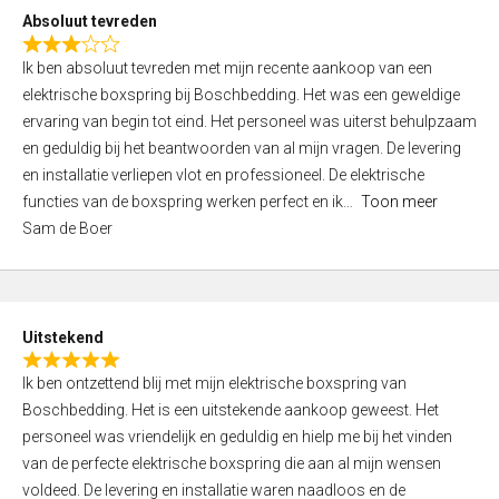
o
Absoluut tevreden
f
R
5
Ik ben absoluut tevreden met mijn recente aankoop van een
a
elektrische boxspring bij Boschbedding. Het was een geweldige
t
ervaring van begin tot eind. Het personeel was uiterst behulpzaam
e
en geduldig bij het beantwoorden van al mijn vragen. De levering
d
en installatie verliepen vlot en professioneel. De elektrische
3
functies van de boxspring werken perfect en ik
Toon meer
,
Sam de Boer
0
o
u
t
Uitstekend
o
R
f
Ik ben ontzettend blij met mijn elektrische boxspring van
a
5
Boschbedding. Het is een uitstekende aankoop geweest. Het
t
personeel was vriendelijk en geduldig en hielp me bij het vinden
e
van de perfecte elektrische boxspring die aan al mijn wensen
d
voldeed. De levering en installatie waren naadloos en de