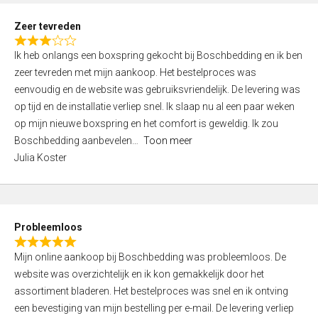
u
t
Zeer tevreden
o
R
f
Ik heb onlangs een boxspring gekocht bij Boschbedding en ik ben
a
5
zeer tevreden met mijn aankoop. Het bestelproces was
t
eenvoudig en de website was gebruiksvriendelijk. De levering was
e
op tijd en de installatie verliep snel. Ik slaap nu al een paar weken
d
op mijn nieuwe boxspring en het comfort is geweldig. Ik zou
3
Boschbedding aanbevelen
Toon meer
,
Julia Koster
0
o
u
t
Probleemloos
o
R
f
Mijn online aankoop bij Boschbedding was probleemloos. De
a
5
website was overzichtelijk en ik kon gemakkelijk door het
t
assortiment bladeren. Het bestelproces was snel en ik ontving
e
een bevestiging van mijn bestelling per e-mail. De levering verliep
d