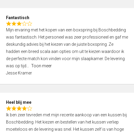
o
e
u
d
t
Fantastisch
4
o
R
,
f
Mijn ervaring met het kopen van een boxspring bij Boschbedding
a
0
5
was fantastisch. Het personeel was zeer professioneel en gaf me
t
o
deskundig advies bij het kiezen van de juiste boxspring. Ze
e
u
hadden een breed scala aan opties om uit te kiezen waardoor ik
d
t
de perfecte match kon vinden voor mijn slaapkamer. De levering
3
o
was op tijd
Toon meer
,
f
Jesse Kramer
0
5
o
u
t
Heel blij mee
o
R
f
Ik ben zeer tevreden met mijn recente aankoop van een kussen bij
a
5
Boschbedding. Het kiezen en bestellen van het kussen verliep
t
moeiteloos en de levering was snel. Het kussen zelf is van hoge
e