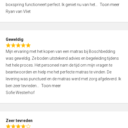
5
boxspring functioneert perfect. Ik geniet nu van het
Toon meer
,
Ryan van Vliet
0
o
u
t
Geweldig
o
R
f
Mijn ervaring met het kopen van een matras bij Boschbedding
a
5
was geweldig. Ze boden uitstekend advies en begeleiding tijdens
t
het hele proces. Het personeel nam de tijd om mijn vragen te
e
beantwoorden en hielp me het perfecte matras te vinden. De
d
levering was punctueel en de matras werd met zorg afgeleverd. Ik
5
ben zeer tevreden
Toon meer
,
Sofie Westerhof
0
o
u
t
Zeer tevreden
o