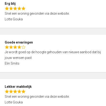
0
Erg blij
o
R
u
Snel een woning gevonden via deze website.
a
t
Lotte Gouka
t
o
e
f
d
5
5
Goede ervaringen
,
R
0
Je wordt goed op de hoogte gehouden van nieuwe aanbod dat bij
a
o
jouw wensen past.
t
u
Elin Smits
e
t
d
o
4
f
,
5
Lekker makkelijk
0
R
o
Snel een woning gevonden via deze website.
a
u
Lotte Gouka
t