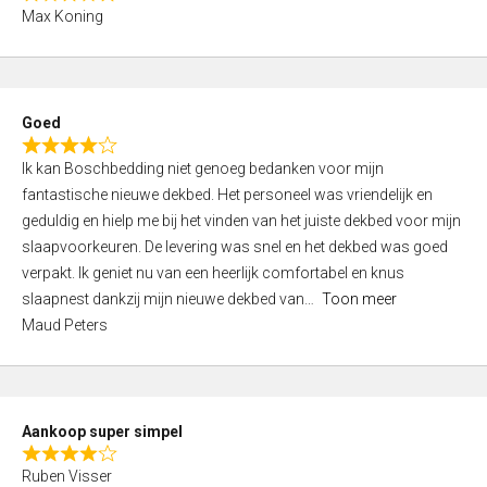
R
f
Max Koning
a
5
t
e
d
Goed
4
R
,
Ik kan Boschbedding niet genoeg bedanken voor mijn
a
0
fantastische nieuwe dekbed. Het personeel was vriendelijk en
t
o
geduldig en hielp me bij het vinden van het juiste dekbed voor mijn
e
u
slaapvoorkeuren. De levering was snel en het dekbed was goed
d
t
verpakt. Ik geniet nu van een heerlijk comfortabel en knus
4
o
slaapnest dankzij mijn nieuwe dekbed van
Toon meer
,
f
Maud Peters
0
5
o
u
t
Aankoop super simpel
o
R
f
Ruben Visser