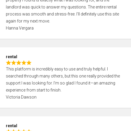
property I found is exactly what I was looking for, and the
t
t
landlord was quick to answer my questions. The entire rental
e
o
process was smooth and stress-free. I’ll definitely use this site
d
f
again for my next move.
5
5
Hanna Vergara
,
0
o
u
rental
t
R
o
This platform is incredibly easy to use and truly helpful. I
a
f
searched through many others, but this one really provided the
t
5
support I was looking for. I’m so glad I found it—an amazing
e
experience from start to finish.
d
Victoria Dawson
5
,
0
o
rental
u