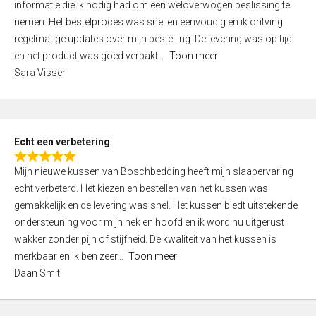
informatie die ik nodig had om een weloverwogen beslissing te
e
nemen. Het bestelproces was snel en eenvoudig en ik ontving
d
regelmatige updates over mijn bestelling. De levering was op tijd
4
en het product was goed verpakt
Toon meer
,
Sara Visser
0
o
u
t
Echt een verbetering
o
R
f
Mijn nieuwe kussen van Boschbedding heeft mijn slaapervaring
a
5
echt verbeterd. Het kiezen en bestellen van het kussen was
t
gemakkelijk en de levering was snel. Het kussen biedt uitstekende
e
ondersteuning voor mijn nek en hoofd en ik word nu uitgerust
d
wakker zonder pijn of stijfheid. De kwaliteit van het kussen is
5
merkbaar en ik ben zeer
Toon meer
,
Daan Smit
0
o