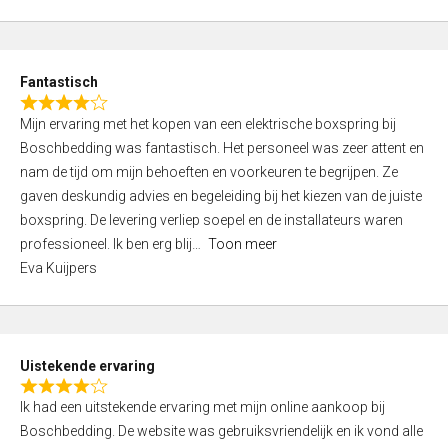
5
t
e
d
Fantastisch
5
R
,
Mijn ervaring met het kopen van een elektrische boxspring bij
a
0
Boschbedding was fantastisch. Het personeel was zeer attent en
t
o
nam de tijd om mijn behoeften en voorkeuren te begrijpen. Ze
e
u
gaven deskundig advies en begeleiding bij het kiezen van de juiste
d
t
boxspring. De levering verliep soepel en de installateurs waren
4
o
professioneel. Ik ben erg blij
Toon meer
,
f
Eva Kuijpers
0
5
o
u
t
Uistekende ervaring
o
R
f
Ik had een uitstekende ervaring met mijn online aankoop bij
a
5
Boschbedding. De website was gebruiksvriendelijk en ik vond alle
t