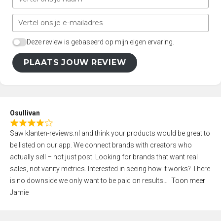
Deze review is gebaseerd op mijn eigen ervaring.
PLAATS JOUW REVIEW
Osullivan
R
Saw klanten-reviews.nl and think your products would be great to
a
be listed on our app. We connect brands with creators who
t
actually sell – not just post. Looking for brands that want real
e
sales, not vanity metrics. Interested in seeing how it works? There
d
is no downside we only want to be paid on results
Toon meer
4
Jamie
,
0