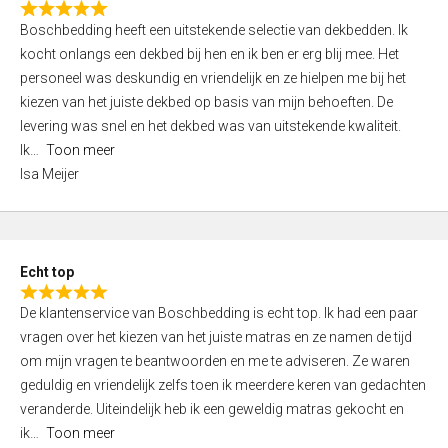
R
f
Boschbedding heeft een uitstekende selectie van dekbedden. Ik
a
5
kocht onlangs een dekbed bij hen en ik ben er erg blij mee. Het
t
personeel was deskundig en vriendelijk en ze hielpen me bij het
e
kiezen van het juiste dekbed op basis van mijn behoeften. De
d
levering was snel en het dekbed was van uitstekende kwaliteit.
5
Ik
Toon meer
,
Isa Meijer
0
o
u
t
Echt top
o
R
f
De klantenservice van Boschbedding is echt top. Ik had een paar
a
5
vragen over het kiezen van het juiste matras en ze namen de tijd
t
om mijn vragen te beantwoorden en me te adviseren. Ze waren
e
geduldig en vriendelijk zelfs toen ik meerdere keren van gedachten
d
veranderde. Uiteindelijk heb ik een geweldig matras gekocht en
5
ik
Toon meer
,