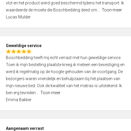
vlot en het product werd goed beschermd tijdens het transport. Ik
5
waardeerde de moeite die Boschbedding deed om
Toon meer
,
Lucas Mulder
0
o
u
t
Geweldige service
o
R
f
Boschbedding heeft mij echt verrast met hun geweldige service.
a
5
Toen ik mijn bestelling plaatste kreeg ik meteen een bevestiging en
t
werd ik regelmatig op de hoogte gehouden van de voortgang. De
e
bezorgers waren vriendelijk en behulpzaam bij het plaatsen van
d
mijn nieuwe bed. Ook de kwaliteit van het matras is uitstekend. Ik
5
ben erg tevreden
Toon meer
,
Emma Bakker
0
o
u
t
Aangenaam verrast