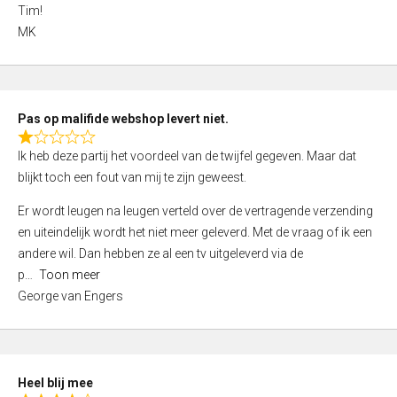
4
Tim!
,
MK
0
o
u
t
Pas op malifide webshop levert niet.
o
R
Ik heb deze partij het voordeel van de twijfel gegeven. Maar dat
f
a
blijkt toch een fout van mij te zijn geweest.
5
t
e
Er wordt leugen na leugen verteld over de vertragende verzending
d
en uiteindelijk wordt het niet meer geleverd. Met de vraag of ik een
1
andere wil. Dan hebben ze al een tv uitgeleverd via de
,
p
Toon meer
0
George van Engers
o
u
t
o
Heel blij mee