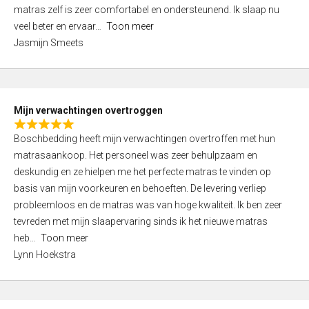
d
t
matras zelf is zeer comfortabel en ondersteunend. Ik slaap nu
5
o
veel beter en ervaar
Toon meer
,
f
Jasmijn Smeets
0
5
o
u
t
Mijn verwachtingen overtroggen
o
R
f
Boschbedding heeft mijn verwachtingen overtroffen met hun
a
5
matrasaankoop. Het personeel was zeer behulpzaam en
t
deskundig en ze hielpen me het perfecte matras te vinden op
e
basis van mijn voorkeuren en behoeften. De levering verliep
d
probleemloos en de matras was van hoge kwaliteit. Ik ben zeer
5
tevreden met mijn slaapervaring sinds ik het nieuwe matras
,
heb
Toon meer
0
Lynn Hoekstra
o
u
t