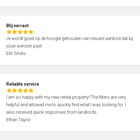
t
e
o
d
f
5
5
Blij verrast
,
R
0
Je wordt goed op de hoogte gehouden van nieuwe aanbod dat bij
a
o
jouw wensen past.
t
u
Elin Smits
e
t
d
o
5
f
,
5
Reliable service
0
R
o
I am so happy with my new rental property! The filters are very
a
u
helpful and allowed me to quickly find what I was looking for. I
t
t
also received quick responses from landlords.
e
o
Ethan Taylor
d
f
5
5
,