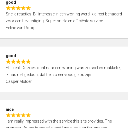
good
o
R
u
Snelle reacties. Bij interesse in een woning werd ik direct benaderd
a
t
voor een bezichtiging. Super snelle en efficiënte service.
t
o
Feline van Rooij
e
f
d
5
5
,
good
0
R
o
Efficiënt. De zoektocht naar een woning was zo snel en makkelijk,
a
u
ik had niet gedacht dat het zo eenvoudig zou zijn.
t
t
Casper Mulder
e
o
d
f
5
5
,
nice
0
R
o
I am really impressed with the service this site provides. The
a
u