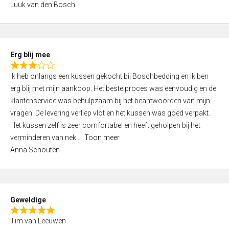
Luuk van den Bosch
0
o
u
t
Erg blij mee
o
R
f
Ik heb onlangs een kussen gekocht bij Boschbedding en ik ben
a
5
erg blij met mijn aankoop. Het bestelproces was eenvoudig en de
t
klantenservice was behulpzaam bij het beantwoorden van mijn
e
vragen. De levering verliep vlot en het kussen was goed verpakt.
d
Het kussen zelf is zeer comfortabel en heeft geholpen bij het
3
verminderen van nek
Toon meer
,
Anna Schouten
0
o
u
t
Geweldige
o
R
f
Tim van Leeuwen
a