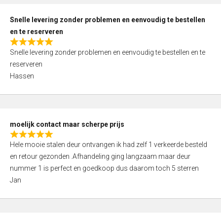
o
u
Snelle levering zonder problemen en eenvoudig te bestellen
t
en te reserveren
o
R
f
Snelle levering zonder problemen en eenvoudig te bestellen en te
a
5
reserveren
t
Hassen
e
d
5
,
moelijk contact maar scherpe prijs
0
R
o
Hele mooie stalen deur ontvangen ik had zelf 1 verkeerde besteld
a
u
en retour gezonden .Afhandeling ging langzaam maar deur
t
t
nummer 1 is perfect en goedkoop dus daarom toch 5 sterren
e
o
Jan
d
f
5
5
,