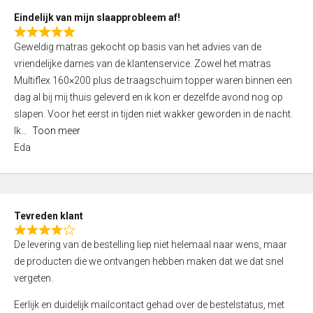
5
Eindelijk van mijn slaapprobleem af!
R
Geweldig matras gekocht op basis van het advies van de
a
vriendelijke dames van de klantenservice. Zowel het matras
t
Multiflex 160×200 plus de traagschuim topper waren binnen een
e
dag al bij mij thuis geleverd en ik kon er dezelfde avond nog op
d
slapen. Voor het eerst in tijden niet wakker geworden in de nacht.
5
Ik
Toon meer
,
Eda
0
o
u
t
Tevreden klant
o
R
f
De levering van de bestelling liep niet helemaal naar wens, maar
a
5
de producten die we ontvangen hebben maken dat we dat snel
t
vergeten.
e
d
Eerlijk en duidelijk mailcontact gehad over de bestelstatus, met