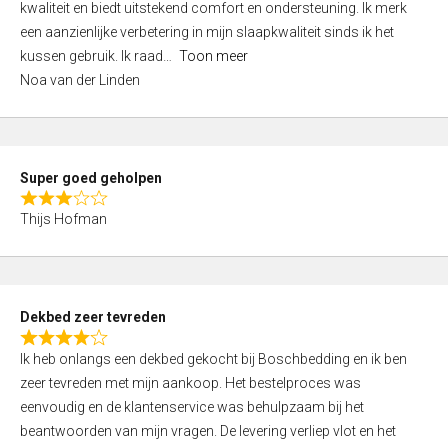
kwaliteit en biedt uitstekend comfort en ondersteuning. Ik merk
d
een aanzienlijke verbetering in mijn slaapkwaliteit sinds ik het
4
kussen gebruik. Ik raad
Toon meer
,
Noa van der Linden
0
o
u
t
Super goed geholpen
o
R
f
Thijs Hofman
a
5
t
e
d
Dekbed zeer tevreden
3
R
,
Ik heb onlangs een dekbed gekocht bij Boschbedding en ik ben
a
0
zeer tevreden met mijn aankoop. Het bestelproces was
t
o
eenvoudig en de klantenservice was behulpzaam bij het
e
u
beantwoorden van mijn vragen. De levering verliep vlot en het
d