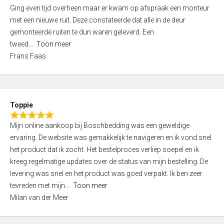
5
Ging even tijd overheen maar er kwam op afspraak een monteur
5
,
met een nieuwe ruit. Deze constateerde dat alle in de deur
0
gemonteerde ruiten te dun waren geleverd. Een
o
tweed
Toon meer
u
Frans Faas
t
o
f
5
Toppie
R
Mijn online aankoop bij Boschbedding was een geweldige
a
ervaring. De website was gemakkelijk te navigeren en ik vond snel
t
het product dat ik zocht. Het bestelproces verliep soepel en ik
e
kreeg regelmatige updates over de status van mijn bestelling. De
d
levering was snel en het product was goed verpakt. Ik ben zeer
5
tevreden met mijn
Toon meer
,
Milan van der Meer
0
o