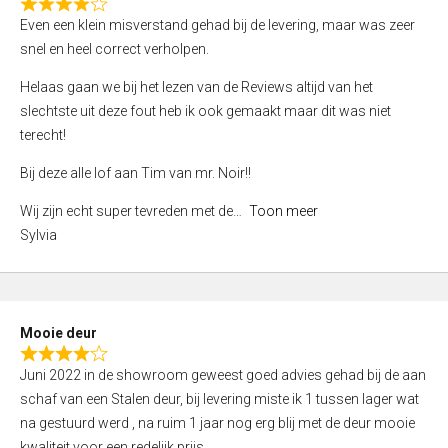
f
R
Even een klein misverstand gehad bij de levering, maar was zeer
5
a
snel en heel correct verholpen.
t
e
Helaas gaan we bij het lezen van de Reviews altijd van het
d
slechtste uit deze fout heb ik ook gemaakt maar dit was niet
4
terecht!
,
Bij deze alle lof aan Tim van mr. Noir!!
0
o
Wij zijn echt super tevreden met de
Toon meer
u
Sylvia
t
o
f
5
Mooie deur
R
Juni 2022 in de showroom geweest goed advies gehad bij de aan
a
schaf van een Stalen deur, bij levering miste ik 1 tussen lager wat
t
na gestuurd werd , na ruim 1 jaar nog erg blij met de deur mooie
e
kwaliteit voor een redelijk prijs.