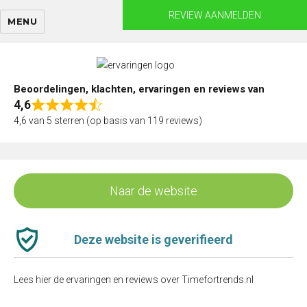
Skip
REVIEW AANMELDEN
MENU
to
content
Beoordelingen, klachten, ervaringen en reviews van
4,6
Rated
4,6 van 5 sterren (op basis van 119 reviews)
4,6
out
of
5
Naar de website
Deze website is geverifieerd
Lees hier de ervaringen en reviews over Timefortrends.nl