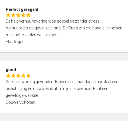
0
Perfect geregeld
o
R
u
De hele verhuurervaring was soepel en zonder stress.
a
t
Verhuurders reageren zeer snel. De filters zijn erg handig en helpen
t
o
me snel te vinden wat ik zoek.
e
f
Eliz Dogan
d
5
5
,
0
good
o
R
u
Snel een woning gevonden. Binnen een paar dagen had ik al een
a
t
bezichtiging en nu woon ik al in mijn nieuwe huis. Echt een
t
o
geweldige website.
e
f
Douwe Scholten
d
5
5
,
0