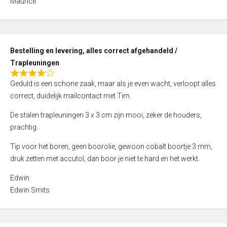
Maurice
5
,
0
o
Bestelling en levering, alles correct afgehandeld /
u
Trapleuningen
t
R
o
Geduld is een schone zaak, maar als je even wacht, verloopt alles
a
f
correct, duidelijk mailcontact met Tim.
t
5
e
De stalen trapleuningen 3 x 3 cm zijn mooi, zeker de houders,
d
prachtig.
4
Tip voor het boren, geen boorolie, gewoon cobalt boortje 3 mm,
,
druk zetten met accutol, dan boor je niet te hard en het werkt.
0
o
Edwin
u
Edwin Smits
t
o
f