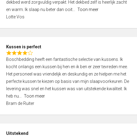
t
dekbed werd zorgvuldig verpakt. Het dekbed zelf is heerlijk zacht
4
o
en warm. Ik slaap nu beter dan ooit
Toon meer
,
f
Lotte Vos
0
5
o
u
t
Kussen is perfect
o
R
f
Boschbedding heeft een fantastische selectie van kussens. Ik
a
5
kocht onlangs een kussen bij hen en ik ben er zeer tevreden mee.
t
Het personeel was vriendelijk en deskundig en ze hielpen me het
e
perfecte kussen te kiezen op basis van mijn slaapvoorkeuren. De
d
levering was snel en het kussen was van uitstekende kwaliteit. Ik
4
heb nu
Toon meer
,
Bram de Ruiter
0
o
u
t
Uitstekend
o