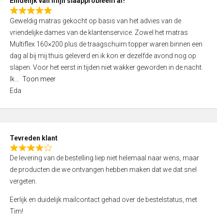
Eindelijk van mijn slaapprobleem af!
R
Geweldig matras gekocht op basis van het advies van de
a
vriendelijke dames van de klantenservice. Zowel het matras
t
Multiflex 160×200 plus de traagschuim topper waren binnen een
e
dag al bij mij thuis geleverd en ik kon er dezelfde avond nog op
d
slapen. Voor het eerst in tijden niet wakker geworden in de nacht.
5
Ik
Toon meer
,
Eda
0
o
u
t
Tevreden klant
o
R
f
De levering van de bestelling liep niet helemaal naar wens, maar
a
5
de producten die we ontvangen hebben maken dat we dat snel
t
vergeten.
e
d
Eerlijk en duidelijk mailcontact gehad over de bestelstatus, met
4
Tim!