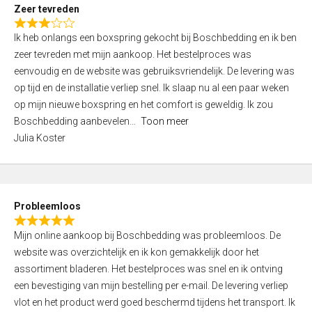
t
Zeer tevreden
o
R
f
Ik heb onlangs een boxspring gekocht bij Boschbedding en ik ben
a
5
zeer tevreden met mijn aankoop. Het bestelproces was
t
eenvoudig en de website was gebruiksvriendelijk. De levering was
e
op tijd en de installatie verliep snel. Ik slaap nu al een paar weken
d
op mijn nieuwe boxspring en het comfort is geweldig. Ik zou
3
Boschbedding aanbevelen
Toon meer
,
Julia Koster
0
o
u
t
Probleemloos
o
R
f
Mijn online aankoop bij Boschbedding was probleemloos. De
a
5
website was overzichtelijk en ik kon gemakkelijk door het
t
assortiment bladeren. Het bestelproces was snel en ik ontving
e
een bevestiging van mijn bestelling per e-mail. De levering verliep
d
vlot en het product werd goed beschermd tijdens het transport. Ik
5