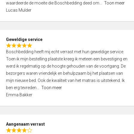
waardeerde de moeite die Boschbedding deed om
Toon meer
,
Lucas Mulder
0
o
u
t
Geweldige service
o
R
f
Boschbedding heeft mij echt verrast met hun geweldige service.
a
5
Toen ik mijn bestelling plaatste kreeg ik meteen een bevestiging en
t
werd ik regelmatig op de hoogte gehouden van de voortgang. De
e
bezorgers waren vriendelijk en behulpzaam bij het plaatsen van
d
mijn nieuwe bed. Ook de kwaliteit van het matras is uitstekend. Ik
5
ben erg tevreden
Toon meer
,
Emma Bakker
0
o
u
t
Aangenaam verrast
o
R