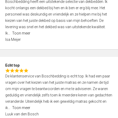
Boschbedding heeft een uitstekende selectie van dekbedden. Ik
a
5
kocht onlangs een dekbed bij hen en ik ben er erg blij mee. Het
t
personeel was deskundig en vriendelijk en ze hielpen me bij het
e
kiezen van het juiste dekbed op basis van mijn behoeften. De
d
levering was snel en het dekbed was van uitstekende kwaliteit.
5
Ik
Toon meer
,
Isa Meijer
0
o
u
t
Echt top
o
R
f
De klantenservice van Boschbedding is echt top. Ik had een paar
a
5
vragen over het kiezen van het juiste matras en ze namen de tijd
t
om mijn vragen te beantwoorden en me te adviseren. Ze waren
e
geduldig en vriendelijk zelfs toen ik meerdere keren van gedachten
d
veranderde. Uiteindelijk heb ik een geweldig matras gekocht en
5
ik
Toon meer
,
Luuk van den Bosch
0