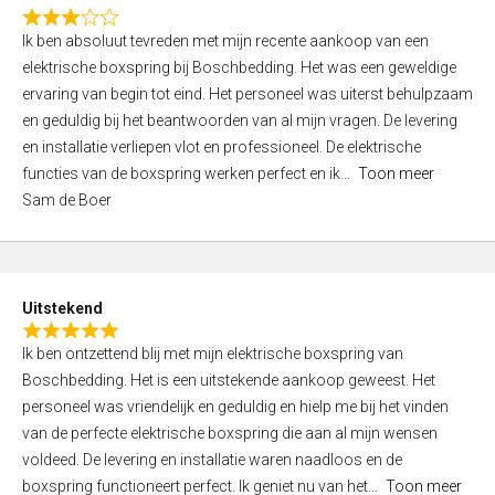
f
R
5
Ik ben absoluut tevreden met mijn recente aankoop van een
a
elektrische boxspring bij Boschbedding. Het was een geweldige
t
ervaring van begin tot eind. Het personeel was uiterst behulpzaam
e
en geduldig bij het beantwoorden van al mijn vragen. De levering
d
en installatie verliepen vlot en professioneel. De elektrische
3
functies van de boxspring werken perfect en ik
Toon meer
,
Sam de Boer
0
o
u
t
Uitstekend
o
R
f
Ik ben ontzettend blij met mijn elektrische boxspring van
a
5
Boschbedding. Het is een uitstekende aankoop geweest. Het
t
personeel was vriendelijk en geduldig en hielp me bij het vinden
e
van de perfecte elektrische boxspring die aan al mijn wensen
d
voldeed. De levering en installatie waren naadloos en de
5
boxspring functioneert perfect. Ik geniet nu van het
Toon meer