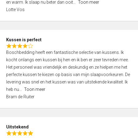
o
en warm. Ik slaap nu beter dan ooit
Toon meer
,
f
Lotte Vos
0
5
o
u
t
Kussen is perfect
o
R
f
Boschbedding heeft een fantastische selectie van kussens. Ik
a
5
kocht onlangs een kussen bij hen en ik ben er zeer tevreden mee.
t
Het personeel was vriendelijk en deskundig en ze hielpen me het
e
perfecte kussen te kiezen op basis van mijn slaapvoorkeuren. De
d
levering was snel en het kussen was van uitstekende kwaliteit. Ik
4
heb nu
Toon meer
,
Bram de Ruiter
0
o
u
t
Uitstekend
o
R
f