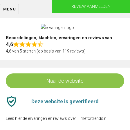
Skip
REVIEW AANMELDEN
MENU
to
content
Beoordelingen, klachten, ervaringen en reviews van
4,6
Rated
4,6 van 5 sterren (op basis van 119 reviews)
4,6
out
of
5
Naar de website
Deze website is geverifieerd
Lees hier de ervaringen en reviews over Timefortrends.nl