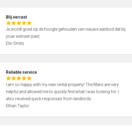
o
d
f
5
5
Blij verrast
,
R
0
Je wordt goed op de hoogte gehouden van nieuwe aanbod dat bij
a
o
jouw wensen past.
t
u
Elin Smits
e
t
d
o
5
f
,
5
Reliable service
0
R
o
I am so happy with my new rental property! The filters are very
a
u
helpful and allowed me to quickly find what I was looking for. I
t
t
also received quick responses from landlords.
e
o
Ethan Taylor
d
f
5
5
,
0