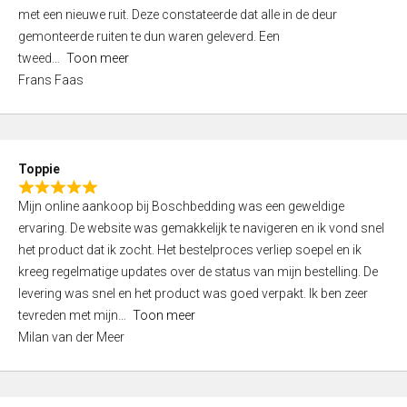
,
met een nieuwe ruit. Deze constateerde dat alle in de deur
0
gemonteerde ruiten te dun waren geleverd. Een
o
tweed
Toon meer
u
Frans Faas
t
o
f
5
Toppie
R
Mijn online aankoop bij Boschbedding was een geweldige
a
ervaring. De website was gemakkelijk te navigeren en ik vond snel
t
het product dat ik zocht. Het bestelproces verliep soepel en ik
e
kreeg regelmatige updates over de status van mijn bestelling. De
d
levering was snel en het product was goed verpakt. Ik ben zeer
5
tevreden met mijn
Toon meer
,
Milan van der Meer
0
o
u