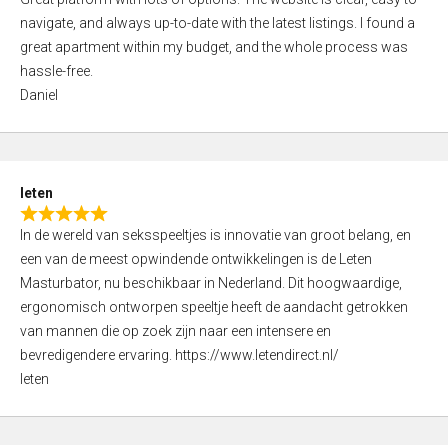
a
o
navigate, and always up-to-date with the latest listings. I found a
t
f
great apartment within my budget, and the whole process was
e
5
hassle-free.
d
Daniel
5
,
0
o
leten
u
R
t
In de wereld van seksspeeltjes is innovatie van groot belang, en
a
o
een van de meest opwindende ontwikkelingen is de Leten
t
f
Masturbator, nu beschikbaar in Nederland. Dit hoogwaardige,
e
5
ergonomisch ontworpen speeltje heeft de aandacht getrokken
d
van mannen die op zoek zijn naar een intensere en
5
bevredigendere ervaring. https://www.letendirect.nl/
,
leten
0
o
u