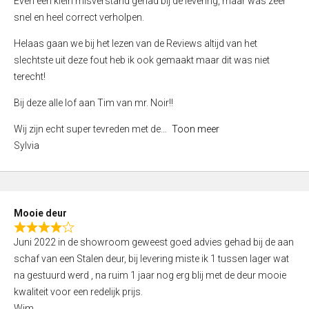
Even een klein misverstand gehad bij de levering, maar was zeer
5
a
snel en heel correct verholpen.
t
e
Helaas gaan we bij het lezen van de Reviews altijd van het
d
slechtste uit deze fout heb ik ook gemaakt maar dit was niet
4
terecht!
,
Bij deze alle lof aan Tim van mr. Noir!!
0
o
Wij zijn echt super tevreden met de
Toon meer
u
Sylvia
t
o
f
5
Mooie deur
R
Juni 2022 in de showroom geweest goed advies gehad bij de aan
a
schaf van een Stalen deur, bij levering miste ik 1 tussen lager wat
t
na gestuurd werd , na ruim 1 jaar nog erg blij met de deur mooie
e
kwaliteit voor een redelijk prijs.
d
Wim