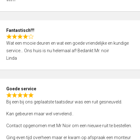
4
,
0
o
Fantastisch!!!
u
R
t
Wat een mooie deuren en wat een goede vriendelijke en kundige
a
o
service… Ons huis is nu helemaal af! Bedankt Mr. noir
t
f
Linda
e
5
d
4
,
Goede service
0
R
o
Bij een bij ons geplaatste taatsdeur was een ruit gesneuveld.
a
u
t
Kan gebeuren maar wel vervelend..
t
e
o
Contact opgenomen met Mr Noir om een nieuwe ruit te bestellen.
d
f
5
Ging even tijd overheen maar er kwam op afspraak een monteur
5