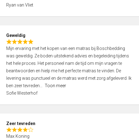
,
Ryan van Vliet
0
o
u
t
Geweldig
o
R
f
Mijn ervaring met het kopen van een matras bij Boschbedding
a
5
was geweldig. Ze boden uitstekend advies en begeleiding tijdens
t
het hele proces. Het personeel nam de tijd om mijn vragen te
e
beantwoorden en hielp me het perfecte matras te vinden. De
d
levering was punctueel en de matras werd met zorg afgeleverd. Ik
5
ben zeer tevreden
Toon meer
,
Sofie Westerhof
0
o
u
t
Zeer tevreden
o
R
f
Max Koning