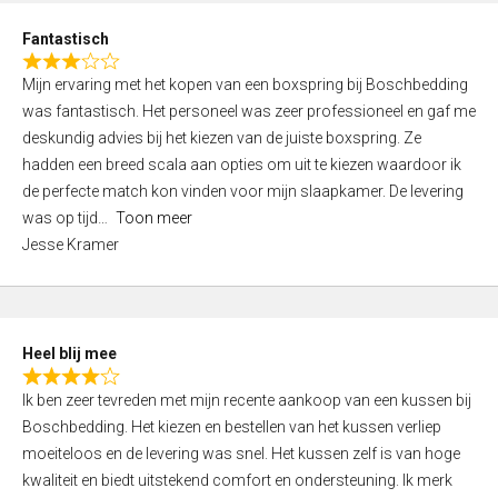
u
d
t
Fantastisch
4
o
R
,
f
Mijn ervaring met het kopen van een boxspring bij Boschbedding
a
0
5
was fantastisch. Het personeel was zeer professioneel en gaf me
t
o
deskundig advies bij het kiezen van de juiste boxspring. Ze
e
u
hadden een breed scala aan opties om uit te kiezen waardoor ik
d
t
de perfecte match kon vinden voor mijn slaapkamer. De levering
3
o
was op tijd
Toon meer
,
f
Jesse Kramer
0
5
o
u
t
Heel blij mee
o
R
f
Ik ben zeer tevreden met mijn recente aankoop van een kussen bij
a
5
Boschbedding. Het kiezen en bestellen van het kussen verliep
t
moeiteloos en de levering was snel. Het kussen zelf is van hoge
e
kwaliteit en biedt uitstekend comfort en ondersteuning. Ik merk
d