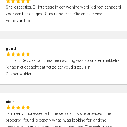
R
u
Snelle reacties. Bij interesse in een woning werd ik direct benaderd
a
t
voor een bezichtiging. Super snelle en efficiënte service.
t
o
Feline van Rooij
e
f
d
5
5
,
good
0
R
o
Efficiënt. De zoektocht naar een woning was zo snel en makkelijk,
a
u
ik had niet gedacht dat het zo eenvoudig zou zijn.
t
t
Casper Mulder
e
o
d
f
5
5
,
nice
0
R
o
I am really impressed with the service this site provides. The
a
u
property I found is exactly what I was looking for, and the
t
t