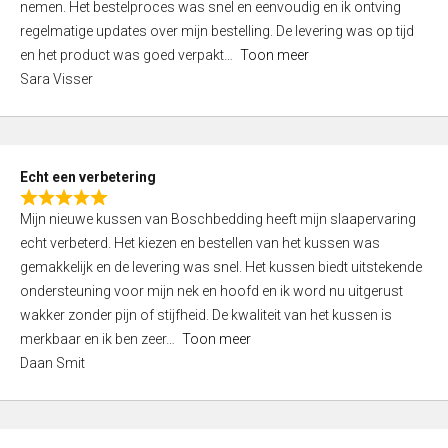
nemen. Het bestelproces was snel en eenvoudig en ik ontving
d
regelmatige updates over mijn bestelling. De levering was op tijd
4
en het product was goed verpakt
Toon meer
,
Sara Visser
0
o
u
t
Echt een verbetering
o
R
f
Mijn nieuwe kussen van Boschbedding heeft mijn slaapervaring
a
5
echt verbeterd. Het kiezen en bestellen van het kussen was
t
gemakkelijk en de levering was snel. Het kussen biedt uitstekende
e
ondersteuning voor mijn nek en hoofd en ik word nu uitgerust
d
wakker zonder pijn of stijfheid. De kwaliteit van het kussen is
5
merkbaar en ik ben zeer
Toon meer
,
Daan Smit
0
o
u