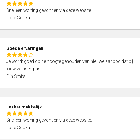
o
R
u
Snel een woning gevonden via deze website.
a
t
Lotte Gouka
t
o
e
f
d
5
5
Goede ervaringen
,
R
0
Je wordt goed op de hoogte gehouden van nieuwe aanbod dat bij
a
o
jouw wensen past.
t
u
Elin Smits
e
t
d
o
4
f
,
5
Lekker makkelijk
0
R
o
Snel een woning gevonden via deze website.
a
u
Lotte Gouka
t
t
e