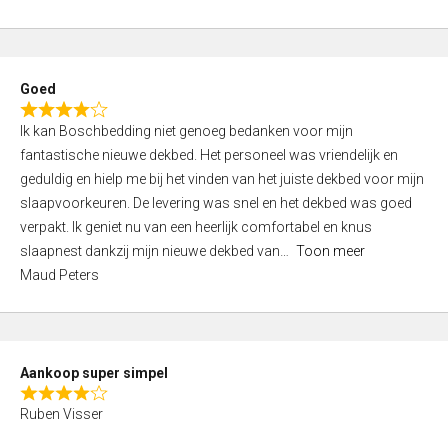
a
5
t
e
d
Goed
4
R
,
Ik kan Boschbedding niet genoeg bedanken voor mijn
a
0
fantastische nieuwe dekbed. Het personeel was vriendelijk en
t
o
geduldig en hielp me bij het vinden van het juiste dekbed voor mijn
e
u
slaapvoorkeuren. De levering was snel en het dekbed was goed
d
t
verpakt. Ik geniet nu van een heerlijk comfortabel en knus
4
o
slaapnest dankzij mijn nieuwe dekbed van
Toon meer
,
f
Maud Peters
0
5
o
u
t
Aankoop super simpel
o
R
f
Ruben Visser
a
5