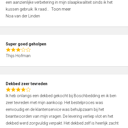
een aanzienlijke verbetering in mijn slaapkwaliteit sinds ik het
4
kussen gebruik. Ik raad
Toon meer
,
Noa van der Linden
0
o
u
t
Super goed geholpen
o
R
f
Thijs Hofman
a
5
t
e
d
Dekbed zeer tevreden
3
R
,
Ik heb onlangs een dekbed gekocht bij Boschbedding en ik ben
a
0
zeer tevreden met mijn aankoop. Het bestelproces was
t
o
eenvoudig en de klantenservice was behulpzaam bij het
e
u
beantwoorden van mijn vragen. De levering verliep vlot en het
d
t
dekbed werd zorgvuldig verpakt. Het dekbed zelf is heerlijk zacht
4