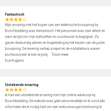
e
d
Fantastisch
5
R
,
Mijn ervaring met het kopen van een elektrische boxspring bij
a
0
Boschbedding was fantastisch. Het personeel was zeer attent en
t
o
nam de tijd om mijn behoeften en voorkeuren te begrijpen. Ze
e
u
gaven deskundig advies en begeleiding bij het kiezen van de juiste
d
t
boxspring. De levering verliep soepel en de installateurs waren
4
o
professioneel. Ik ben erg blij
Toon meer
,
f
Eva Kuijpers
0
5
o
u
t
Uistekende ervaring
o
R
f
Ik had een uitstekende ervaring met mijn online aankoop bij
a
5
Boschbedding. De website was gebruiksvriendelijk en ik vond alle
t
informatie die ik nodig had om een weloverwogen beslissing te
e