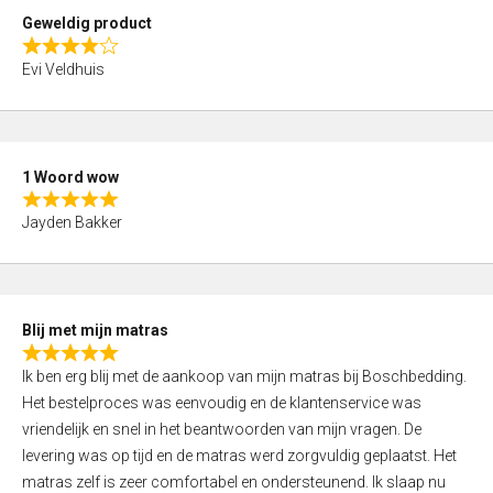
t
Geweldig product
o
R
f
Evi Veldhuis
a
5
t
e
d
1 Woord wow
4
R
,
Jayden Bakker
a
0
t
o
e
u
d
t
Blij met mijn matras
5
o
R
,
f
Ik ben erg blij met de aankoop van mijn matras bij Boschbedding.
a
0
5
Het bestelproces was eenvoudig en de klantenservice was
t
o
vriendelijk en snel in het beantwoorden van mijn vragen. De
e
u
levering was op tijd en de matras werd zorgvuldig geplaatst. Het
d
t
matras zelf is zeer comfortabel en ondersteunend. Ik slaap nu