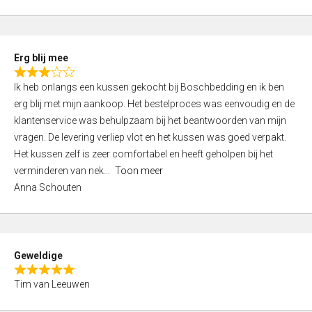
o
u
t
Erg blij mee
o
R
f
Ik heb onlangs een kussen gekocht bij Boschbedding en ik ben
a
5
erg blij met mijn aankoop. Het bestelproces was eenvoudig en de
t
klantenservice was behulpzaam bij het beantwoorden van mijn
e
vragen. De levering verliep vlot en het kussen was goed verpakt.
d
Het kussen zelf is zeer comfortabel en heeft geholpen bij het
3
verminderen van nek
Toon meer
,
Anna Schouten
0
o
u
t
Geweldige
o
R
f
Tim van Leeuwen
a
5
t