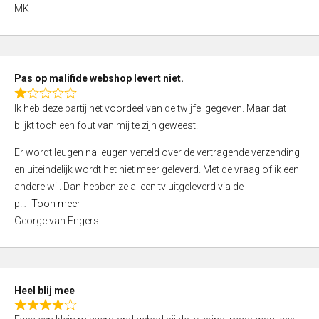
,
MK
0
o
u
t
Pas op malifide webshop levert niet.
o
R
Ik heb deze partij het voordeel van de twijfel gegeven. Maar dat
f
a
blijkt toch een fout van mij te zijn geweest.
5
t
e
Er wordt leugen na leugen verteld over de vertragende verzending
d
en uiteindelijk wordt het niet meer geleverd. Met de vraag of ik een
1
andere wil. Dan hebben ze al een tv uitgeleverd via de
,
p
Toon meer
0
George van Engers
o
u
t
o
Heel blij mee
f
R