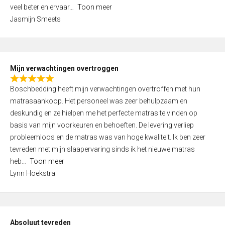
5
o
veel beter en ervaar
Toon meer
,
f
Jasmijn Smeets
0
5
o
u
t
Mijn verwachtingen overtroggen
o
R
f
Boschbedding heeft mijn verwachtingen overtroffen met hun
a
5
matrasaankoop. Het personeel was zeer behulpzaam en
t
deskundig en ze hielpen me het perfecte matras te vinden op
e
basis van mijn voorkeuren en behoeften. De levering verliep
d
probleemloos en de matras was van hoge kwaliteit. Ik ben zeer
5
tevreden met mijn slaapervaring sinds ik het nieuwe matras
,
heb
Toon meer
0
Lynn Hoekstra
o
u
t
o
Absoluut tevreden