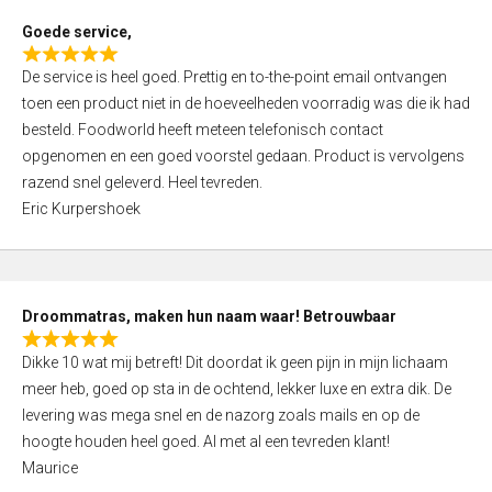
t
Goede service,
o
R
f
De service is heel goed. Prettig en to-the-point email ontvangen
a
5
toen een product niet in de hoeveelheden voorradig was die ik had
t
besteld. Foodworld heeft meteen telefonisch contact
e
opgenomen en een goed voorstel gedaan. Product is vervolgens
d
razend snel geleverd. Heel tevreden.
5
Eric Kurpershoek
,
0
o
u
Droommatras, maken hun naam waar! Betrouwbaar
t
R
o
Dikke 10 wat mij betreft! Dit doordat ik geen pijn in mijn lichaam
a
f
meer heb, goed op sta in de ochtend, lekker luxe en extra dik. De
t
5
levering was mega snel en de nazorg zoals mails en op de
e
hoogte houden heel goed. Al met al een tevreden klant!
d
Maurice
5