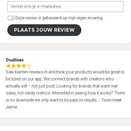
Deze review is gebaseerd op mijn eigen ervaring.
PLAATS JOUW REVIEW
Osullivan
R
Saw klanten-reviews.nl and think your products would be great to
a
be listed on our app. We connect brands with creators who
t
actually sell – not just post. Looking for brands that want real
e
sales, not vanity metrics. Interested in seeing how it works? There
d
is no downside we only want to be paid on results
Toon meer
4
Jamie
,
0
o