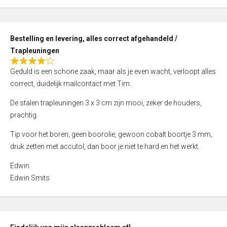
,
0
o
Bestelling en levering, alles correct afgehandeld /
u
Trapleuningen
t
R
o
Geduld is een schone zaak, maar als je even wacht, verloopt alles
a
f
correct, duidelijk mailcontact met Tim.
t
5
e
De stalen trapleuningen 3 x 3 cm zijn mooi, zeker de houders,
d
prachtig.
4
Tip voor het boren, geen boorolie, gewoon cobalt boortje 3 mm,
,
druk zetten met accutol, dan boor je niet te hard en het werkt.
0
o
Edwin
u
Edwin Smits
t
o
f
5