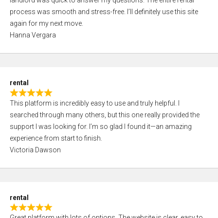
landlord was quick to answer my questions. The entire rental
e
o
process was smooth and stress-free. I’ll definitely use this site
d
f
again for my next move.
5
5
Hanna Vergara
,
0
o
u
rental
t
R
o
This platform is incredibly easy to use and truly helpful. I
a
f
searched through many others, but this one really provided the
t
5
support I was looking for. I’m so glad I found it—an amazing
e
experience from start to finish.
d
Victoria Dawson
5
,
0
o
rental
u
R
t
Great platform with lots of options. The website is clear, easy to