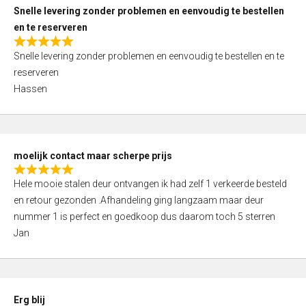
u
Snelle levering zonder problemen en eenvoudig te bestellen
t
en te reserveren
o
R
f
Snelle levering zonder problemen en eenvoudig te bestellen en te
a
5
reserveren
t
Hassen
e
d
5
,
moelijk contact maar scherpe prijs
0
R
o
Hele mooie stalen deur ontvangen ik had zelf 1 verkeerde besteld
a
u
en retour gezonden .Afhandeling ging langzaam maar deur
t
t
nummer 1 is perfect en goedkoop dus daarom toch 5 sterren
e
o
Jan
d
f
5
5
,
0
Erg blij