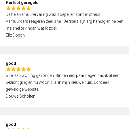
Perfect geregeld
o
R
u
De hele verhuurervaring was soepel en zonder stress.
a
t
Verhuurders reageren zeer snel. De filters zijn erg handig en helpen
t
o
me snel te vinden wat ik zoek.
e
f
Eliz Dogan
d
5
5
,
0
good
o
R
u
Snel een woning gevonden. Binnen een paar dagen had ik al een
a
t
bezichtiging en nu woon ik al in mijn nieuwe huis. Echt een
t
o
geweldige website.
e
f
Douwe Scholten
d
5
5
,
0
good
o