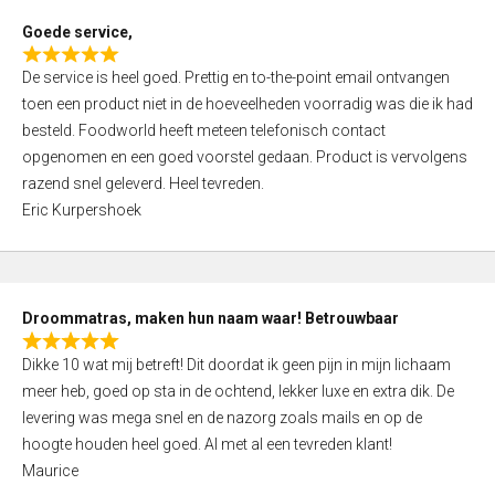
t
Goede service,
o
R
f
De service is heel goed. Prettig en to-the-point email ontvangen
a
5
toen een product niet in de hoeveelheden voorradig was die ik had
t
besteld. Foodworld heeft meteen telefonisch contact
e
opgenomen en een goed voorstel gedaan. Product is vervolgens
d
razend snel geleverd. Heel tevreden.
5
Eric Kurpershoek
,
0
o
u
Droommatras, maken hun naam waar! Betrouwbaar
t
R
o
Dikke 10 wat mij betreft! Dit doordat ik geen pijn in mijn lichaam
a
f
meer heb, goed op sta in de ochtend, lekker luxe en extra dik. De
t
5
levering was mega snel en de nazorg zoals mails en op de
e
hoogte houden heel goed. Al met al een tevreden klant!
d
Maurice
5