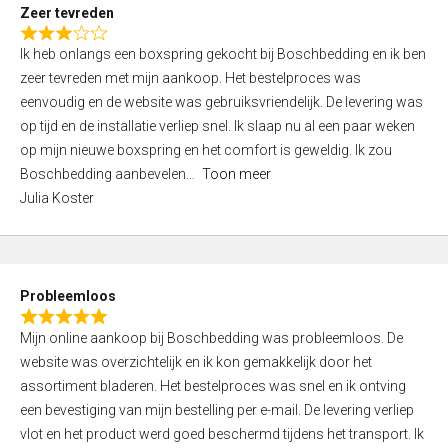
t
Zeer tevreden
o
R
f
Ik heb onlangs een boxspring gekocht bij Boschbedding en ik ben
a
5
zeer tevreden met mijn aankoop. Het bestelproces was
t
eenvoudig en de website was gebruiksvriendelijk. De levering was
e
op tijd en de installatie verliep snel. Ik slaap nu al een paar weken
d
op mijn nieuwe boxspring en het comfort is geweldig. Ik zou
3
Boschbedding aanbevelen
Toon meer
,
Julia Koster
0
o
u
t
Probleemloos
o
R
f
Mijn online aankoop bij Boschbedding was probleemloos. De
a
5
website was overzichtelijk en ik kon gemakkelijk door het
t
assortiment bladeren. Het bestelproces was snel en ik ontving
e
een bevestiging van mijn bestelling per e-mail. De levering verliep
d
vlot en het product werd goed beschermd tijdens het transport. Ik
5