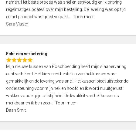
nemen. Het bestelproces was snel en eenvoudig en ik ontving
d
regelmatige updates over mijn bestelling. De levering was op tijd
4
en het product was goed verpakt
Toon meer
,
Sara Visser
0
o
u
t
Echt een verbetering
o
R
f
Mijn nieuwe kussen van Boschbedding heeft mijn slaapervaring
a
5
echt verbeterd. Het kiezen en bestellen van het kussen was
t
gemakkelijk en de levering was snel. Het kussen biedt uitstekende
e
ondersteuning voor mijn nek en hoofd en ik word nu uitgerust
d
wakker zonder pijn of stijfheid. De kwaliteit van het kussen is
5
merkbaar en ik ben zeer
Toon meer
,
Daan Smit
0
o
u