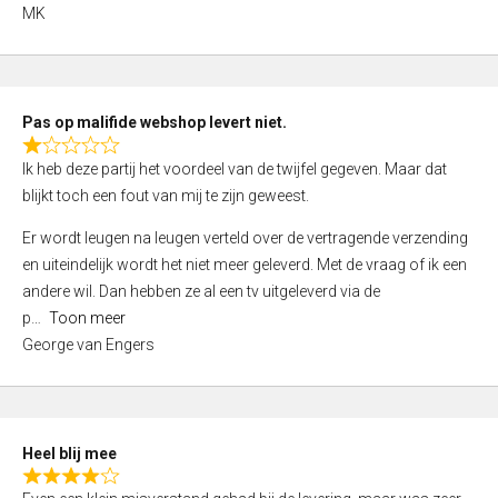
,
MK
0
o
u
t
Pas op malifide webshop levert niet.
o
R
Ik heb deze partij het voordeel van de twijfel gegeven. Maar dat
f
a
blijkt toch een fout van mij te zijn geweest.
5
t
e
Er wordt leugen na leugen verteld over de vertragende verzending
d
en uiteindelijk wordt het niet meer geleverd. Met de vraag of ik een
1
andere wil. Dan hebben ze al een tv uitgeleverd via de
,
p
Toon meer
0
George van Engers
o
u
t
o
Heel blij mee
f
R