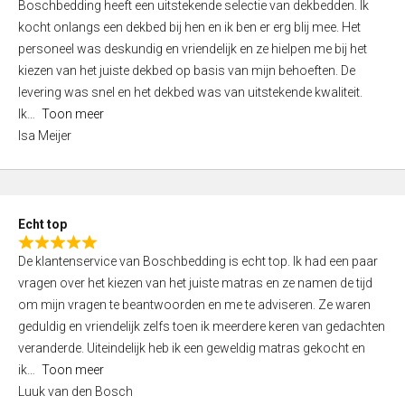
Boschbedding heeft een uitstekende selectie van dekbedden. Ik
a
5
kocht onlangs een dekbed bij hen en ik ben er erg blij mee. Het
t
personeel was deskundig en vriendelijk en ze hielpen me bij het
e
kiezen van het juiste dekbed op basis van mijn behoeften. De
d
levering was snel en het dekbed was van uitstekende kwaliteit.
5
Ik
Toon meer
,
Isa Meijer
0
o
u
t
Echt top
o
R
f
De klantenservice van Boschbedding is echt top. Ik had een paar
a
5
vragen over het kiezen van het juiste matras en ze namen de tijd
t
om mijn vragen te beantwoorden en me te adviseren. Ze waren
e
geduldig en vriendelijk zelfs toen ik meerdere keren van gedachten
d
veranderde. Uiteindelijk heb ik een geweldig matras gekocht en
5
ik
Toon meer
,
Luuk van den Bosch
0