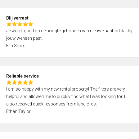
o
d
f
5
5
Blij verrast
,
R
0
Je wordt goed op de hoogte gehouden van nieuwe aanbod dat bij
a
o
jouw wensen past.
t
u
Elin Smits
e
t
d
o
5
f
,
5
Reliable service
0
R
o
I am so happy with my new rental property! The filters are very
a
u
helpful and allowed me to quickly find what I was looking for. I
t
t
also received quick responses from landlords.
e
o
Ethan Taylor
d
f
5
5
,
0