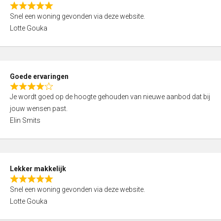
o
R
u
Snel een woning gevonden via deze website.
a
t
Lotte Gouka
t
o
e
f
d
5
5
Goede ervaringen
,
R
0
Je wordt goed op de hoogte gehouden van nieuwe aanbod dat bij
a
o
jouw wensen past.
t
u
Elin Smits
e
t
d
o
4
f
,
5
Lekker makkelijk
0
R
o
Snel een woning gevonden via deze website.
a
u
Lotte Gouka
t
t
e