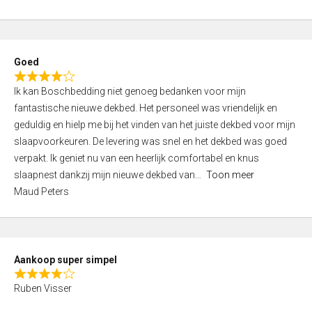
a
5
t
e
d
Goed
4
R
,
Ik kan Boschbedding niet genoeg bedanken voor mijn
a
0
fantastische nieuwe dekbed. Het personeel was vriendelijk en
t
o
geduldig en hielp me bij het vinden van het juiste dekbed voor mijn
e
u
slaapvoorkeuren. De levering was snel en het dekbed was goed
d
t
verpakt. Ik geniet nu van een heerlijk comfortabel en knus
4
o
slaapnest dankzij mijn nieuwe dekbed van
Toon meer
,
f
Maud Peters
0
5
o
u
t
Aankoop super simpel
o
R
f
Ruben Visser
a
5