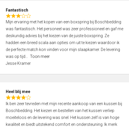
u
d
t
Fantastisch
4
o
R
,
f
Mijn ervaring met het kopen van een boxspring bij Boschbedding
a
0
5
was fantastisch. Het personeel was zeer professioneel en gaf me
t
o
deskundig advies bij het kiezen van de juiste boxspring. Ze
e
u
hadden een breed scala aan opties om uit te kiezen waardoor ik
d
t
de perfecte match kon vinden voor mijn slaapkamer. De levering
3
o
was op tijd
Toon meer
,
f
Jesse Kramer
0
5
o
u
t
Heel blij mee
o
R
f
Ik ben zeer tevreden met mijn recente aankoop van een kussen bij
a
5
Boschbedding. Het kiezen en bestellen van het kussen verliep
t
moeiteloos en de levering was snel. Het kussen zelf is van hoge
e
kwaliteit en biedt uitstekend comfort en ondersteuning. Ik merk
d