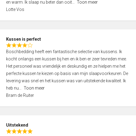
o
en warm. Ik slaap nu beter dan ooit
Toon meer
,
f
Lotte Vos
0
5
o
u
t
Kussen is perfect
o
R
f
Boschbedding heeft een fantastische selectie van kussens. Ik
a
5
kocht onlangs een kussen bij hen en ik ben er zeer tevreden mee.
t
Het personeel was vriendelijk en deskundig en ze hielpen me het
e
perfecte kussen te kiezen op basis van mijn slaapvoorkeuren. De
d
levering was snel en het kussen was van uitstekende kwaliteit. Ik
4
heb nu
Toon meer
,
Bram de Ruiter
0
o
u
t
Uitstekend
o
R
f