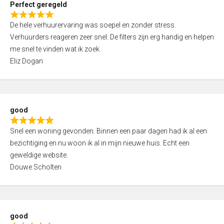
Perfect geregeld
o
R
u
De hele verhuurervaring was soepel en zonder stress.
a
t
Verhuurders reageren zeer snel. De filters zijn erg handig en helpen
t
o
me snel te vinden wat ik zoek.
e
f
Eliz Dogan
d
5
5
,
0
good
o
R
u
Snel een woning gevonden. Binnen een paar dagen had ik al een
a
t
bezichtiging en nu woon ik al in mijn nieuwe huis. Echt een
t
o
geweldige website.
e
f
Douwe Scholten
d
5
5
,
0
good
o