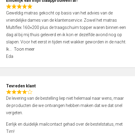
Eindelijk van mijn slaapprobleem af!
R
Geweldig matras gekocht op basis van het advies van de
a
vriendelijke dames van de klantenservice. Zowel het matras
t
Multiflex 160×200 plus de traagschuim topper waren binnen een
e
dag al bij mij thuis geleverd en ik kon er dezelfde avond nog op
d
slapen. Voor het eerst in tijden niet wakker geworden in de nacht.
5
Ik
Toon meer
,
Eda
0
o
u
t
Tevreden klant
o
R
f
De levering van de bestelling liep niet helemaal naar wens, maar
a
5
de producten die we ontvangen hebben maken dat we dat snel
t
vergeten.
e
d
Eerlijk en duidelijk mailcontact gehad over de bestelstatus, met
4
Tim!