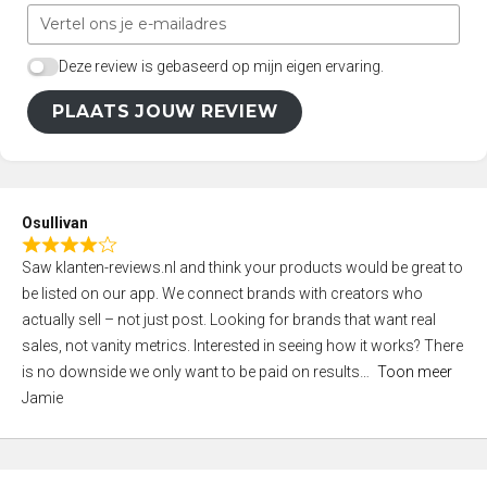
Deze review is gebaseerd op mijn eigen ervaring.
PLAATS JOUW REVIEW
Osullivan
R
Saw klanten-reviews.nl and think your products would be great to
a
be listed on our app. We connect brands with creators who
t
actually sell – not just post. Looking for brands that want real
e
sales, not vanity metrics. Interested in seeing how it works? There
d
is no downside we only want to be paid on results
Toon meer
4
Jamie
,
0
o