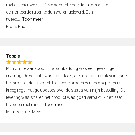
,
met een nieuwe ruit. Deze constateerde dat alle in de deur
0
gemonteerde ruiten te dun waren geleverd. Een
o
tweed
Toon meer
u
Frans Faas
t
o
f
5
Toppie
R
Mijn online aankoop bij Boschbedding was een geweldige
a
ervaring. De website was gemakkelijk te navigeren en ik vond snel
t
het product dat ik zocht. Het bestelproces verliep soepel en ik
e
kreeg regelmatige updates over de status van mijn bestelling. De
d
levering was snel en het product was goed verpakt. Ik ben zeer
5
tevreden met mijn
Toon meer
,
Milan van der Meer
0
o
u