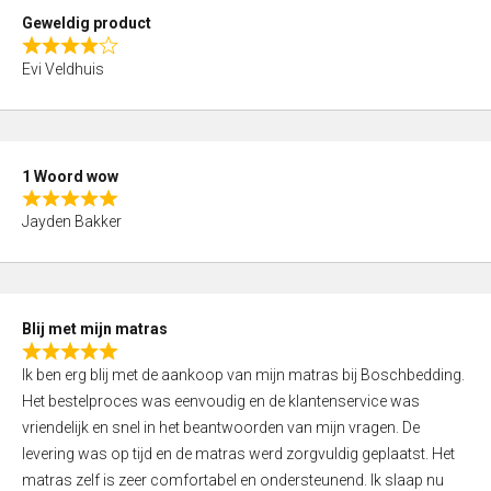
t
Geweldig product
o
R
f
Evi Veldhuis
a
5
t
e
d
1 Woord wow
4
R
,
Jayden Bakker
a
0
t
o
e
u
d
t
Blij met mijn matras
5
o
R
,
f
Ik ben erg blij met de aankoop van mijn matras bij Boschbedding.
a
0
5
Het bestelproces was eenvoudig en de klantenservice was
t
o
vriendelijk en snel in het beantwoorden van mijn vragen. De
e
u
levering was op tijd en de matras werd zorgvuldig geplaatst. Het
d
t
matras zelf is zeer comfortabel en ondersteunend. Ik slaap nu