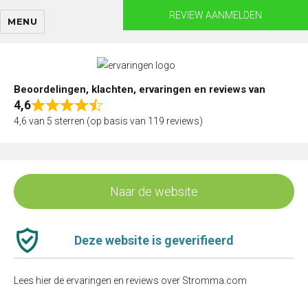
Skip
REVIEW AANMELDEN
MENU
to
content
Beoordelingen, klachten, ervaringen en reviews van
4,6
Rated
4,6 van 5 sterren (op basis van 119 reviews)
4,6
out
of
5
Naar de website
Deze website is geverifieerd
Lees hier de ervaringen en reviews over Stromma.com