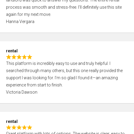
landlord was quick to answer my questions. The entire rental
e
o
process was smooth and stress-free. I’ll definitely use this site
d
f
again for my next move.
5
5
Hanna Vergara
,
0
o
u
rental
t
R
o
This platform is incredibly easy to use and truly helpful. I
a
f
searched through many others, but this one really provided the
t
5
support I was looking for. I’m so glad I found it—an amazing
e
experience from start to finish.
d
Victoria Dawson
5
,
0
o
rental
u
R
t
Great platform with lots of options. The website is clear, easy to