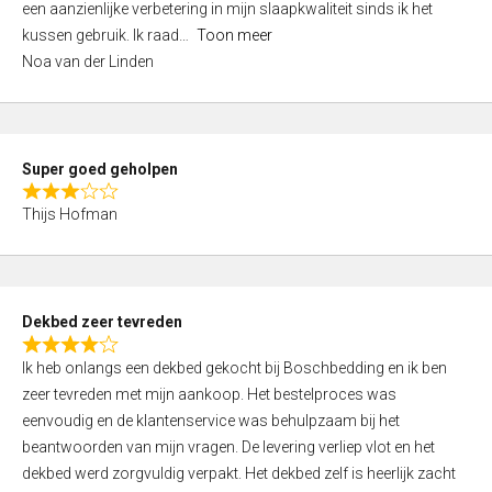
een aanzienlijke verbetering in mijn slaapkwaliteit sinds ik het
4
kussen gebruik. Ik raad
Toon meer
,
Noa van der Linden
0
o
u
t
Super goed geholpen
o
R
f
Thijs Hofman
a
5
t
e
d
Dekbed zeer tevreden
3
R
,
Ik heb onlangs een dekbed gekocht bij Boschbedding en ik ben
a
0
zeer tevreden met mijn aankoop. Het bestelproces was
t
o
eenvoudig en de klantenservice was behulpzaam bij het
e
u
beantwoorden van mijn vragen. De levering verliep vlot en het
d
t
dekbed werd zorgvuldig verpakt. Het dekbed zelf is heerlijk zacht
4