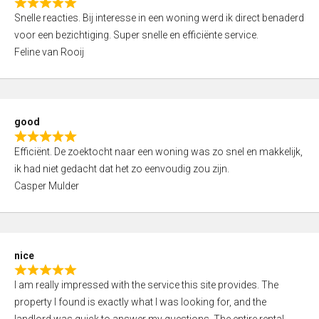
R
u
Snelle reacties. Bij interesse in een woning werd ik direct benaderd
a
t
voor een bezichtiging. Super snelle en efficiënte service.
t
o
Feline van Rooij
e
f
d
5
5
,
good
0
R
o
Efficiënt. De zoektocht naar een woning was zo snel en makkelijk,
a
u
ik had niet gedacht dat het zo eenvoudig zou zijn.
t
t
Casper Mulder
e
o
d
f
5
5
,
nice
0
R
o
I am really impressed with the service this site provides. The
a
u
property I found is exactly what I was looking for, and the
t
t