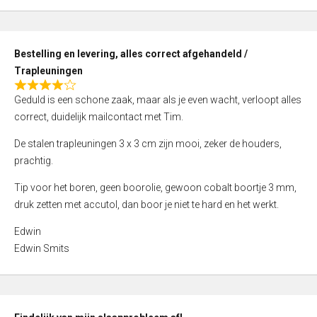
,
0
o
Bestelling en levering, alles correct afgehandeld /
u
Trapleuningen
t
R
o
Geduld is een schone zaak, maar als je even wacht, verloopt alles
a
f
correct, duidelijk mailcontact met Tim.
t
5
e
De stalen trapleuningen 3 x 3 cm zijn mooi, zeker de houders,
d
prachtig.
4
Tip voor het boren, geen boorolie, gewoon cobalt boortje 3 mm,
,
druk zetten met accutol, dan boor je niet te hard en het werkt.
0
o
Edwin
u
Edwin Smits
t
o
f
5