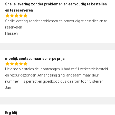
u
Snelle levering zonder problemen en eenvoudig te bestellen
t
en te reserveren
o
R
f
Snelle levering zonder problemen en eenvoudig te bestellen en te
a
5
reserveren
t
Hassen
e
d
5
,
moelijk contact maar scherpe prijs
0
R
o
Hele mooie stalen deur ontvangen ik had zelf 1 verkeerde besteld
a
u
en retour gezonden .Afhandeling ging langzaam maar deur
t
t
nummer 1 is perfect en goedkoop dus daarom toch 5 sterren
e
o
Jan
d
f
5
5
,
0
Erg blij