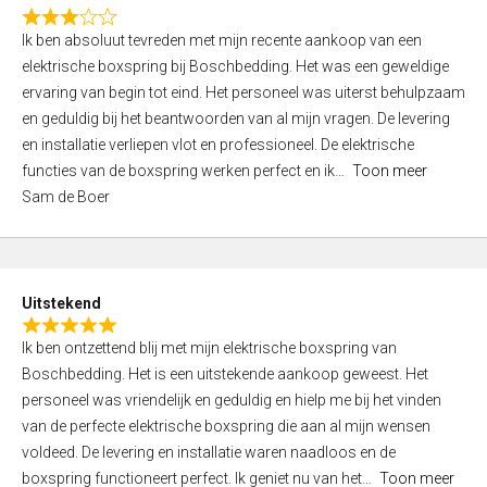
f
R
5
Ik ben absoluut tevreden met mijn recente aankoop van een
a
elektrische boxspring bij Boschbedding. Het was een geweldige
t
ervaring van begin tot eind. Het personeel was uiterst behulpzaam
e
en geduldig bij het beantwoorden van al mijn vragen. De levering
d
en installatie verliepen vlot en professioneel. De elektrische
3
functies van de boxspring werken perfect en ik
Toon meer
,
Sam de Boer
0
o
u
t
Uitstekend
o
R
f
Ik ben ontzettend blij met mijn elektrische boxspring van
a
5
Boschbedding. Het is een uitstekende aankoop geweest. Het
t
personeel was vriendelijk en geduldig en hielp me bij het vinden
e
van de perfecte elektrische boxspring die aan al mijn wensen
d
voldeed. De levering en installatie waren naadloos en de
5
boxspring functioneert perfect. Ik geniet nu van het
Toon meer