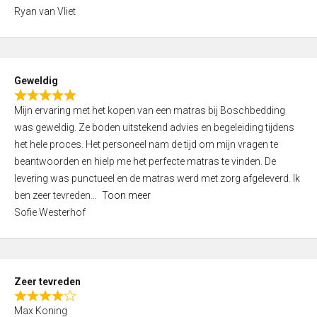
,
Ryan van Vliet
0
o
u
t
Geweldig
o
R
f
Mijn ervaring met het kopen van een matras bij Boschbedding
a
5
was geweldig. Ze boden uitstekend advies en begeleiding tijdens
t
het hele proces. Het personeel nam de tijd om mijn vragen te
e
beantwoorden en hielp me het perfecte matras te vinden. De
d
levering was punctueel en de matras werd met zorg afgeleverd. Ik
5
ben zeer tevreden
Toon meer
,
Sofie Westerhof
0
o
u
t
Zeer tevreden
o
R
f
Max Koning