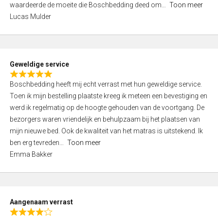
waardeerde de moeite die Boschbedding deed om
Toon meer
,
Lucas Mulder
0
o
u
t
Geweldige service
o
R
f
Boschbedding heeft mij echt verrast met hun geweldige service.
a
5
Toen ik mijn bestelling plaatste kreeg ik meteen een bevestiging en
t
werd ik regelmatig op de hoogte gehouden van de voortgang. De
e
bezorgers waren vriendelijk en behulpzaam bij het plaatsen van
d
mijn nieuwe bed. Ook de kwaliteit van het matras is uitstekend. Ik
5
ben erg tevreden
Toon meer
,
Emma Bakker
0
o
u
t
Aangenaam verrast
o
R