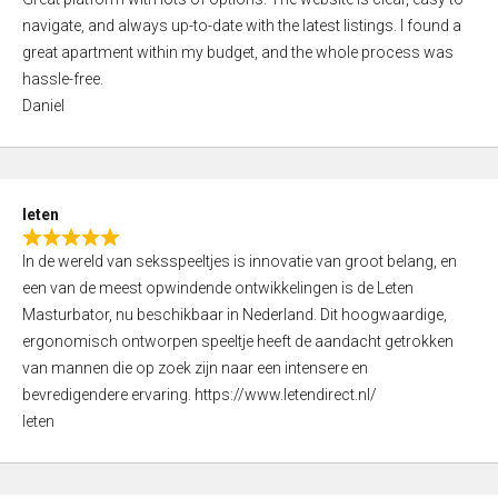
a
o
navigate, and always up-to-date with the latest listings. I found a
t
f
great apartment within my budget, and the whole process was
e
5
hassle-free.
d
Daniel
5
,
0
o
leten
u
R
t
In de wereld van seksspeeltjes is innovatie van groot belang, en
a
o
een van de meest opwindende ontwikkelingen is de Leten
t
f
Masturbator, nu beschikbaar in Nederland. Dit hoogwaardige,
e
5
ergonomisch ontworpen speeltje heeft de aandacht getrokken
d
van mannen die op zoek zijn naar een intensere en
5
bevredigendere ervaring. https://www.letendirect.nl/
,
leten
0
o
u