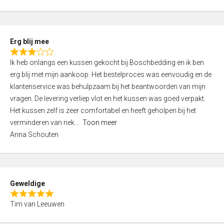
o
u
t
Erg blij mee
o
R
f
Ik heb onlangs een kussen gekocht bij Boschbedding en ik ben
a
5
erg blij met mijn aankoop. Het bestelproces was eenvoudig en de
t
klantenservice was behulpzaam bij het beantwoorden van mijn
e
vragen. De levering verliep vlot en het kussen was goed verpakt.
d
Het kussen zelf is zeer comfortabel en heeft geholpen bij het
3
verminderen van nek
Toon meer
,
Anna Schouten
0
o
u
t
Geweldige
o
R
f
Tim van Leeuwen
a
5
t