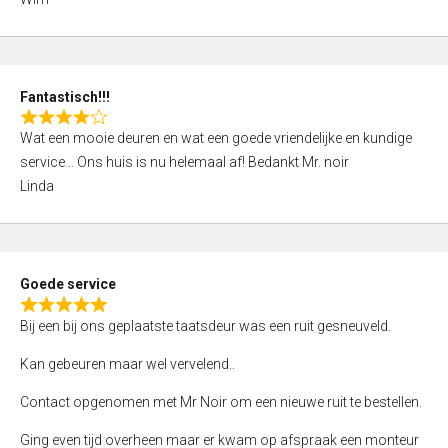
4
,
0
o
Fantastisch!!!
u
R
t
Wat een mooie deuren en wat een goede vriendelijke en kundige
a
o
service… Ons huis is nu helemaal af! Bedankt Mr. noir
t
f
Linda
e
5
d
4
,
Goede service
0
R
o
Bij een bij ons geplaatste taatsdeur was een ruit gesneuveld.
a
u
t
Kan gebeuren maar wel vervelend..
t
e
o
Contact opgenomen met Mr Noir om een nieuwe ruit te bestellen.
d
f
5
Ging even tijd overheen maar er kwam op afspraak een monteur
5