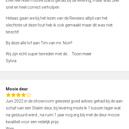
Even een klein misverstand gehad bij de levering, maar was zeer
5
a
snel en heel correct verholpen.
t
e
Helaas gaan we bij het lezen van de Reviews altijd van het
d
slechtste uit deze fout heb ik ook gemaakt maar dit was niet
4
terecht!
,
Bij deze alle lof aan Tim van mr. Noir!!
0
o
Wij zijn echt super tevreden met de
Toon meer
u
Sylvia
t
o
f
5
Mooie deur
R
Juni 2022 in de showroom geweest goed advies gehad bij de aan
a
schaf van een Stalen deur, bij levering miste ik 1 tussen lager wat
t
na gestuurd werd , na ruim 1 jaar nog erg blij met de deur mooie
e
kwaliteit voor een redelijk prijs.
d
Wim