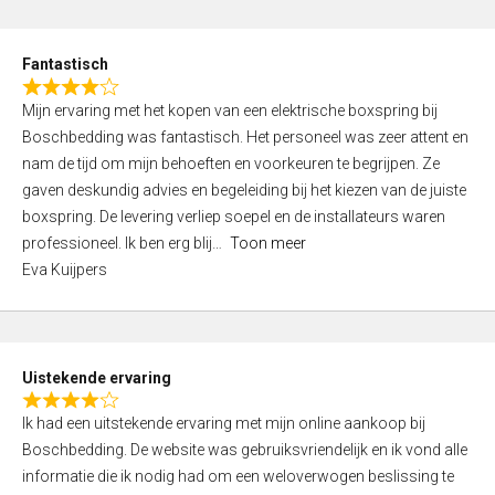
e
d
Fantastisch
5
R
,
Mijn ervaring met het kopen van een elektrische boxspring bij
a
0
Boschbedding was fantastisch. Het personeel was zeer attent en
t
o
nam de tijd om mijn behoeften en voorkeuren te begrijpen. Ze
e
u
gaven deskundig advies en begeleiding bij het kiezen van de juiste
d
t
boxspring. De levering verliep soepel en de installateurs waren
4
o
professioneel. Ik ben erg blij
Toon meer
,
f
Eva Kuijpers
0
5
o
u
t
Uistekende ervaring
o
R
f
Ik had een uitstekende ervaring met mijn online aankoop bij
a
5
Boschbedding. De website was gebruiksvriendelijk en ik vond alle
t
informatie die ik nodig had om een weloverwogen beslissing te
e