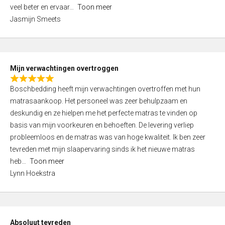
5
o
veel beter en ervaar
Toon meer
,
f
Jasmijn Smeets
0
5
o
u
t
Mijn verwachtingen overtroggen
o
R
f
Boschbedding heeft mijn verwachtingen overtroffen met hun
a
5
matrasaankoop. Het personeel was zeer behulpzaam en
t
deskundig en ze hielpen me het perfecte matras te vinden op
e
basis van mijn voorkeuren en behoeften. De levering verliep
d
probleemloos en de matras was van hoge kwaliteit. Ik ben zeer
5
tevreden met mijn slaapervaring sinds ik het nieuwe matras
,
heb
Toon meer
0
Lynn Hoekstra
o
u
t
o
Absoluut tevreden