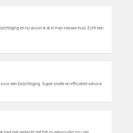
ichtiging en nu woon ik al in mijn nieuwe huis. Echt een
 voor een bezichtiging. Super snelle en efficiënte service.
ik had niet gedacht dat het zo eenvoudig zou zijn.