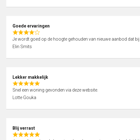
t
e
o
d
f
5
5
Goede ervaringen
,
R
0
Je wordt goed op de hoogte gehouden van nieuwe aanbod dat bij
a
o
Elin Smits
t
u
e
t
d
o
4
f
Lekker makkelijk
,
5
R
0
Snel een woning gevonden via deze website.
a
o
Lotte Gouka
t
u
e
t
d
o
5
f
Blij verrast
,
5
R
0