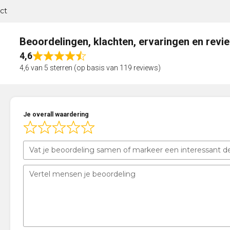
ct
Beoordelingen, klachten, ervaringen en revi
4,6
Rated
4,6 van 5 sterren (op basis van 119 reviews)
4,6
out
of
5
Je overall waardering