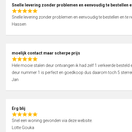
0
Snelle levering zonder problemen en eenvoudig te bestellen e
o
R
u
Snelle levering zonder problemen en eenvoudig te bestellen en te 
a
t
Hassen
t
o
e
f
d
5
5
moelijk contact maar scherpe prijs
,
R
0
Hele mooie stalen deur ontvangen ik had zelf 1 verkeerde bestel
a
o
deur nummer 1 is perfect en goedkoop dus daarom toch 5 sterre
t
u
Jan
e
t
d
o
5
f
,
5
Erg blij
0
R
o
Snel een woning gevonden via deze website.
a
u
Lotte Gouka
t