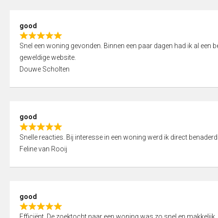
5
5
,
good
0
R
o
Snel een woning gevonden. Binnen een paar dagen had ik al een bez
a
u
geweldige website.
t
t
Douwe Scholten
e
o
d
f
5
5
,
good
0
R
o
Snelle reacties. Bij interesse in een woning werd ik direct benaderd
a
u
Feline van Rooij
t
t
e
o
d
f
5
5
good
,
R
0
Efficiënt. De zoektocht naar een woning was zo snel en makkelijk, 