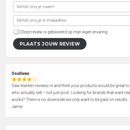
Deze review is gebaseerd op mijn eigen ervaring.
PLAATS JOUW REVIEW
Osullivan
R
Saw klanten-reviews.nl and think your products would be great to
a
who actually sell – not just post. Looking for brands that want real
t
works? There is no downside we only want to be paid on results
e
Jamie
d
4
,