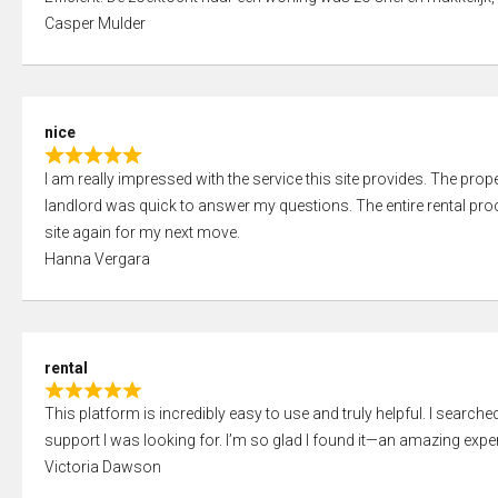
a
o
Casper Mulder
t
u
e
t
d
o
5
f
nice
,
5
R
0
I am really impressed with the service this site provides. The prope
a
o
landlord was quick to answer my questions. The entire rental proce
t
u
site again for my next move.
e
t
Hanna Vergara
d
o
5
f
,
5
0
rental
o
R
u
This platform is incredibly easy to use and truly helpful. I search
a
t
support I was looking for. I’m so glad I found it—an amazing exper
t
o
Victoria Dawson
e
f