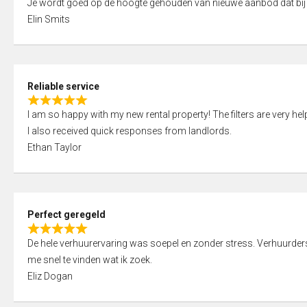
Je wordt goed op de hoogte gehouden van nieuwe aanbod dat bij
a
o
Elin Smits
t
u
e
t
d
o
5
f
Reliable service
,
5
R
0
I am so happy with my new rental property! The filters are very hel
a
o
I also received quick responses from landlords.
t
u
Ethan Taylor
e
t
d
o
5
f
,
5
Perfect geregeld
0
R
o
De hele verhuurervaring was soepel en zonder stress. Verhuurders r
a
u
me snel te vinden wat ik zoek.
t
t
Eliz Dogan
e
o
d
f