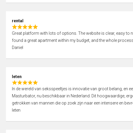
d
5
5
,
rental
0
R
o
Great platform with lots of options. The website is clear, easy to na
a
u
found a great apartment within my budget, and the whole process
t
t
Daniel
e
o
d
f
5
5
,
leten
0
R
o
In de wereld van seksspeeltjes is innovatie van groot belang, en 
a
u
Masturbator, nu beschikbaar in Nederland. Dit hoogwaardige, er
t
t
getrokken van mannen die op zoek zijn naar een intensere en bevre
e
o
leten
d
f
5
5
,