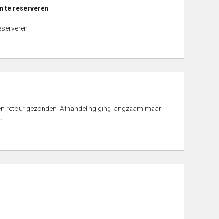
n te reserveren
reserveren
d en retour gezonden .Afhandeling ging langzaam maar
n