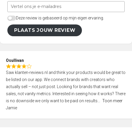
Deze review is gebaseerd op mijn eigen ervaring.
PLAATS JOUW REVIEW
Osullivan
R
Saw klanten-reviews.nl and think your products would be great to
a
be listed on our app. We connect brands with creators who
t
actually sell – not just post. Looking for brands that want real
e
sales, not vanity metrics. Interested in seeing how it works? There
d
is no downside we only want to be paid on results
Toon meer
4
Jamie
,
0
o