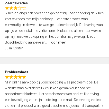
t
Zeer tevreden
o
R
f
Ik heb onlangs een boxspring gekocht bij Boschbedding en ik ben
a
5
zeer tevreden met mijn aankoop. Het bestelproces was
t
eenvoudig en de website was gebruiksvriendelijk. De levering was
e
op tijd en de installatie verliep snel. Ik slaap nu al een paar weken
d
op mijn nieuwe boxspring en het comfort is geweldig. Ik zou
3
Boschbedding aanbevelen
Toon meer
,
Julia Koster
0
o
u
t
Probleemloos
o
R
f
Mijn online aankoop bij Boschbedding was probleemloos. De
a
5
website was overzichtelijk en ik kon gemakkelijk door het
t
assortiment bladeren. Het bestelproces was snel en ik ontving
e
een bevestiging van mijn bestelling per e-mail. De levering verliep
d
vlot en het product werd goed beschermd tijdens het transport. Ik
5