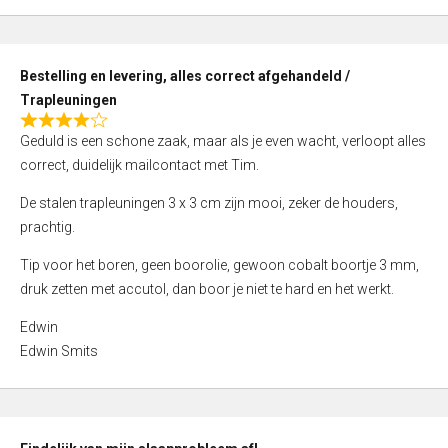
,
0
o
Bestelling en levering, alles correct afgehandeld /
u
Trapleuningen
t
R
o
Geduld is een schone zaak, maar als je even wacht, verloopt alles
a
f
correct, duidelijk mailcontact met Tim.
t
5
e
De stalen trapleuningen 3 x 3 cm zijn mooi, zeker de houders,
d
prachtig.
4
Tip voor het boren, geen boorolie, gewoon cobalt boortje 3 mm,
,
druk zetten met accutol, dan boor je niet te hard en het werkt.
0
o
Edwin
u
Edwin Smits
t
o
f
5