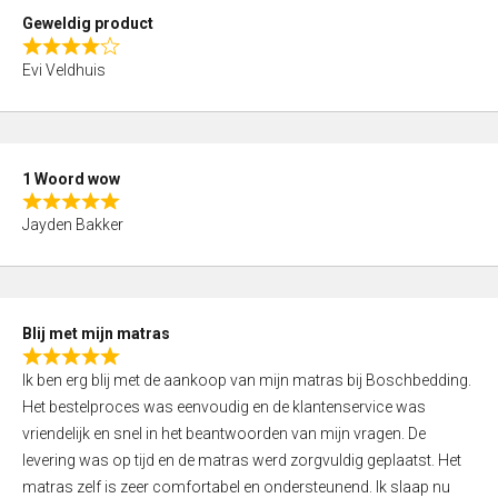
t
Geweldig product
o
R
f
Evi Veldhuis
a
5
t
e
d
1 Woord wow
4
R
,
Jayden Bakker
a
0
t
o
e
u
d
t
Blij met mijn matras
5
o
R
,
f
Ik ben erg blij met de aankoop van mijn matras bij Boschbedding.
a
0
5
Het bestelproces was eenvoudig en de klantenservice was
t
o
vriendelijk en snel in het beantwoorden van mijn vragen. De
e
u
levering was op tijd en de matras werd zorgvuldig geplaatst. Het
d
t
matras zelf is zeer comfortabel en ondersteunend. Ik slaap nu