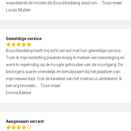
waardeerde de moeite die Boschbedding deed om
Toon meer
,
Lucas Mulder
0
o
u
t
Geweldige service
o
R
f
Boschbedding heeft mij echt verrast met hun geweldige service.
a
5
Toen ik mijn bestelling plaatste kreeg ik meteen een bevestiging en
t
werd ik regelmatig op de hoogte gehouden van de voortgang. De
e
bezorgers waren vriendelijk en behulpzaam bij het plaatsen van
d
mijn nieuwe bed. Ook de kwaliteit van het matras is uitstekend. Ik
5
ben erg tevreden
Toon meer
,
Emma Bakker
0
o
u
t
Aangenaam verrast
o
R