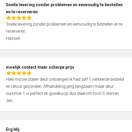
u
Snelle levering zonder problemen en eenvoudig te bestellen
t
en te reserveren
o
R
f
Snelle levering zonder problemen en eenvoudig te bestellen en te
a
5
reserveren
t
Hassen
e
d
5
,
moelijk contact maar scherpe prijs
0
R
o
Hele mooie stalen deur ontvangen ik had zelf 1 verkeerde besteld
a
u
en retour gezonden .Afhandeling ging langzaam maar deur
t
t
nummer 1 is perfect en goedkoop dus daarom toch 5 sterren
e
o
Jan
d
f
5
5
,
0
Erg blij