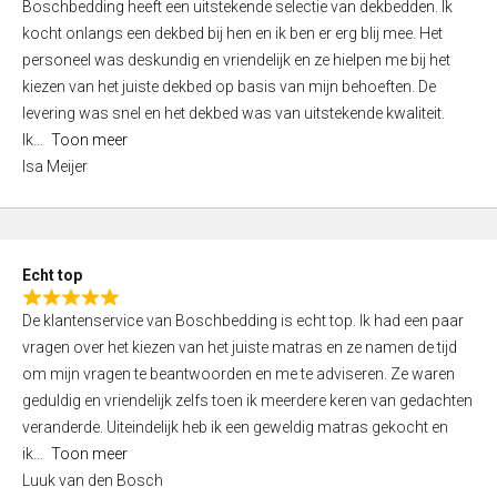
Boschbedding heeft een uitstekende selectie van dekbedden. Ik
a
5
kocht onlangs een dekbed bij hen en ik ben er erg blij mee. Het
t
personeel was deskundig en vriendelijk en ze hielpen me bij het
e
kiezen van het juiste dekbed op basis van mijn behoeften. De
d
levering was snel en het dekbed was van uitstekende kwaliteit.
5
Ik
Toon meer
,
Isa Meijer
0
o
u
t
Echt top
o
R
f
De klantenservice van Boschbedding is echt top. Ik had een paar
a
5
vragen over het kiezen van het juiste matras en ze namen de tijd
t
om mijn vragen te beantwoorden en me te adviseren. Ze waren
e
geduldig en vriendelijk zelfs toen ik meerdere keren van gedachten
d
veranderde. Uiteindelijk heb ik een geweldig matras gekocht en
5
ik
Toon meer
,
Luuk van den Bosch
0