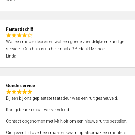
4
,
0
o
Fantastisch!!!
u
R
t
Wat een mooie deuren en wat een goede vriendelijke en kundige
a
o
service… Ons huis is nu helemaal af! Bedankt Mr. noir
t
f
Linda
e
5
d
4
,
Goede service
0
R
o
Bij een bij ons geplaatste taatsdeur was een ruit gesneuveld.
a
u
t
Kan gebeuren maar wel vervelend..
t
e
o
Contact opgenomen met Mr Noir om een nieuwe ruit te bestellen.
d
f
5
Ging even tijd overheen maar er kwam op afspraak een monteur
5