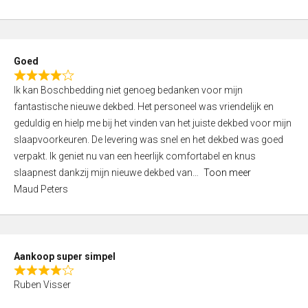
a
5
t
e
d
Goed
4
R
,
Ik kan Boschbedding niet genoeg bedanken voor mijn
a
0
fantastische nieuwe dekbed. Het personeel was vriendelijk en
t
o
geduldig en hielp me bij het vinden van het juiste dekbed voor mijn
e
u
slaapvoorkeuren. De levering was snel en het dekbed was goed
d
t
verpakt. Ik geniet nu van een heerlijk comfortabel en knus
4
o
slaapnest dankzij mijn nieuwe dekbed van
Toon meer
,
f
Maud Peters
0
5
o
u
t
Aankoop super simpel
o
R
f
Ruben Visser
a
5