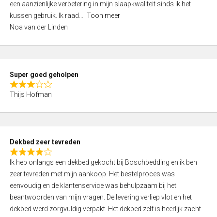
een aanzienlijke verbetering in mijn slaapkwaliteit sinds ik het
4
kussen gebruik. Ik raad
Toon meer
,
Noa van der Linden
0
o
u
t
Super goed geholpen
o
R
f
Thijs Hofman
a
5
t
e
d
Dekbed zeer tevreden
3
R
,
Ik heb onlangs een dekbed gekocht bij Boschbedding en ik ben
a
0
zeer tevreden met mijn aankoop. Het bestelproces was
t
o
eenvoudig en de klantenservice was behulpzaam bij het
e
u
beantwoorden van mijn vragen. De levering verliep vlot en het
d
t
dekbed werd zorgvuldig verpakt. Het dekbed zelf is heerlijk zacht
4