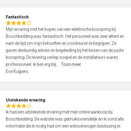
e
d
Fantastisch
5
R
,
Mijn ervaring met het kopen van een elektrische boxspring bij
a
0
Boschbedding was fantastisch. Het personeel was zeer attent en
t
o
nam de tijd om mijn behoeften en voorkeuren te begrijpen. Ze
e
u
gaven deskundig advies en begeleiding bij het kiezen van de juiste
d
t
boxspring. De levering verliep soepel en de installateurs waren
4
o
professioneel. Ik ben erg blij
Toon meer
,
f
Eva Kuijpers
0
5
o
u
t
Uistekende ervaring
o
R
f
Ik had een uitstekende ervaring met mijn online aankoop bij
a
5
Boschbedding. De website was gebruiksvriendelijk en ik vond alle
t
informatie die ik nodig had om een weloverwogen beslissing te
e