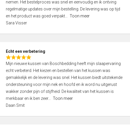
nemen. Het bestelproces was snel en eenvoudig en ik ontving
d
regelmatige updates over mijn bestelling. De levering was op tijd
4
en het product was goed verpakt
Toon meer
,
Sara Visser
0
o
u
t
Echt een verbetering
o
R
f
Mijn nieuwe kussen van Boschbedding heeft mijn slaapervaring
a
5
echt verbeterd. Het kiezen en bestellen van het kussen was
t
gemakkelijk en de levering was snel. Het kussen biedt uitstekende
e
ondersteuning voor mijn nek en hoofd en ik word nu uitgerust
d
wakker zonder pijn of stijfheid. De kwaliteit van het kussen is
5
merkbaar en ik ben zeer
Toon meer
,
Daan Smit
0
o
u