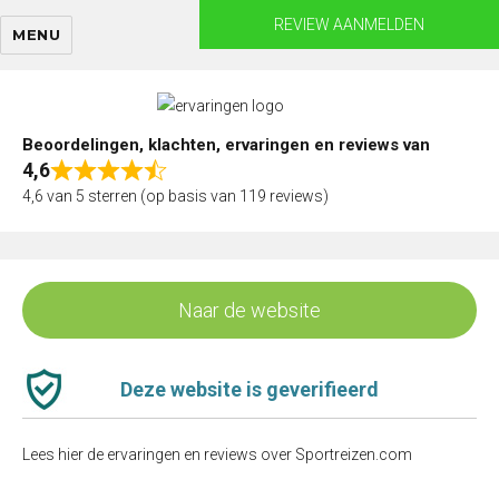
Skip
REVIEW AANMELDEN
MENU
to
content
Beoordelingen, klachten, ervaringen en reviews van
4,6
Rated
4,6 van 5 sterren (op basis van 119 reviews)
4,6
out
of
5
Naar de website
Deze website is geverifieerd
Lees hier de ervaringen en reviews over Sportreizen.com