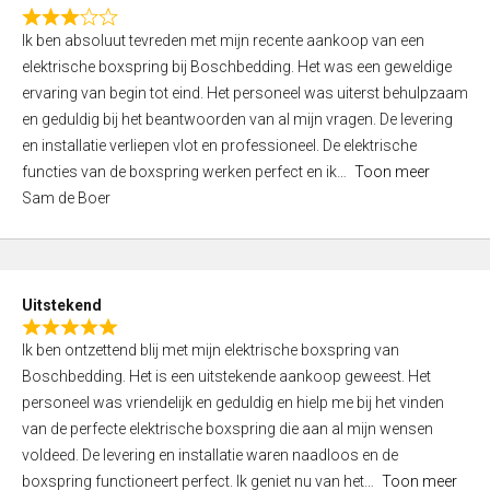
f
R
5
Ik ben absoluut tevreden met mijn recente aankoop van een
a
elektrische boxspring bij Boschbedding. Het was een geweldige
t
ervaring van begin tot eind. Het personeel was uiterst behulpzaam
e
en geduldig bij het beantwoorden van al mijn vragen. De levering
d
en installatie verliepen vlot en professioneel. De elektrische
3
functies van de boxspring werken perfect en ik
Toon meer
,
Sam de Boer
0
o
u
t
Uitstekend
o
R
f
Ik ben ontzettend blij met mijn elektrische boxspring van
a
5
Boschbedding. Het is een uitstekende aankoop geweest. Het
t
personeel was vriendelijk en geduldig en hielp me bij het vinden
e
van de perfecte elektrische boxspring die aan al mijn wensen
d
voldeed. De levering en installatie waren naadloos en de
5
boxspring functioneert perfect. Ik geniet nu van het
Toon meer