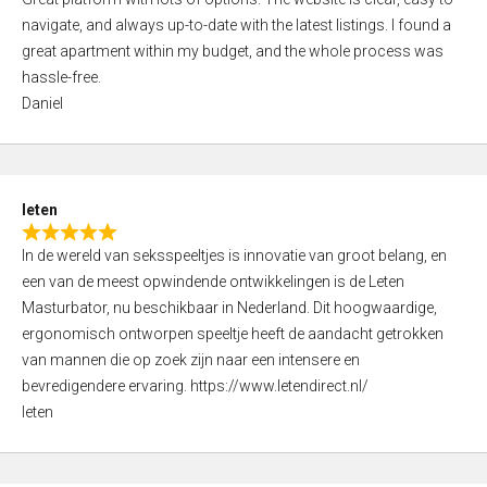
a
o
navigate, and always up-to-date with the latest listings. I found a
t
f
great apartment within my budget, and the whole process was
e
5
hassle-free.
d
Daniel
5
,
0
o
leten
u
R
t
In de wereld van seksspeeltjes is innovatie van groot belang, en
a
o
een van de meest opwindende ontwikkelingen is de Leten
t
f
Masturbator, nu beschikbaar in Nederland. Dit hoogwaardige,
e
5
ergonomisch ontworpen speeltje heeft de aandacht getrokken
d
van mannen die op zoek zijn naar een intensere en
5
bevredigendere ervaring. https://www.letendirect.nl/
,
leten
0
o
u