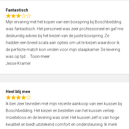
u
d
t
Fantastisch
4
o
R
,
f
Mijn ervaring met het kopen van een boxspring bij Boschbedding
a
0
5
was fantastisch. Het personeel was zeer professioneel en gaf me
t
o
deskundig advies bij het kiezen van de juiste boxspring. Ze
e
u
hadden een breed scala aan opties om uit te kiezen waardoor ik
d
t
de perfecte match kon vinden voor mijn slaapkamer. De levering
3
o
was op tijd
Toon meer
,
f
Jesse Kramer
0
5
o
u
t
Heel blij mee
o
R
f
Ik ben zeer tevreden met mijn recente aankoop van een kussen bij
a
5
Boschbedding. Het kiezen en bestellen van het kussen verliep
t
moeiteloos en de levering was snel. Het kussen zelf is van hoge
e
kwaliteit en biedt uitstekend comfort en ondersteuning. Ik merk
d