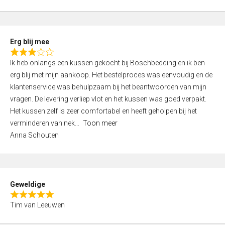
o
u
t
Erg blij mee
o
R
f
Ik heb onlangs een kussen gekocht bij Boschbedding en ik ben
a
5
erg blij met mijn aankoop. Het bestelproces was eenvoudig en de
t
klantenservice was behulpzaam bij het beantwoorden van mijn
e
vragen. De levering verliep vlot en het kussen was goed verpakt.
d
Het kussen zelf is zeer comfortabel en heeft geholpen bij het
3
verminderen van nek
Toon meer
,
Anna Schouten
0
o
u
t
Geweldige
o
R
f
Tim van Leeuwen
a
5
t