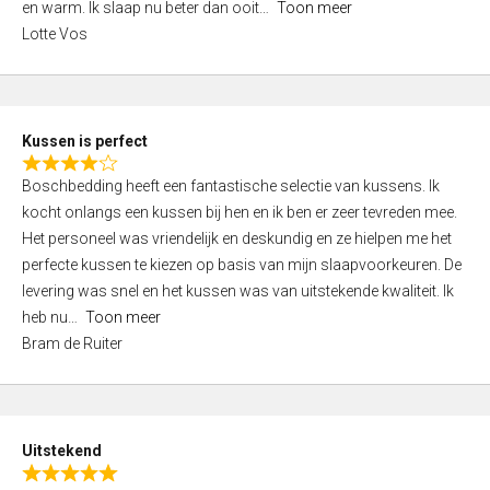
o
en warm. Ik slaap nu beter dan ooit
Toon meer
,
f
Lotte Vos
0
5
o
u
t
Kussen is perfect
o
R
f
Boschbedding heeft een fantastische selectie van kussens. Ik
a
5
kocht onlangs een kussen bij hen en ik ben er zeer tevreden mee.
t
Het personeel was vriendelijk en deskundig en ze hielpen me het
e
perfecte kussen te kiezen op basis van mijn slaapvoorkeuren. De
d
levering was snel en het kussen was van uitstekende kwaliteit. Ik
4
heb nu
Toon meer
,
Bram de Ruiter
0
o
u
t
Uitstekend
o
R
f