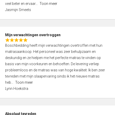
5
o
veel beter en ervaar
Toon meer
,
f
Jasmijn Smeets
0
5
o
u
t
Mijn verwachtingen overtroggen
o
R
f
Boschbedding heeft mijn verwachtingen overtroffen met hun
a
5
matrasaankoop. Het personeel was zeer behulpzaam en
t
deskundig en ze hielpen me het perfecte matras te vinden op
e
basis van mijn voorkeuren en behoeften. De levering verliep
d
probleemloos en de matras was van hoge kwaliteit. Ik ben zeer
5
tevreden met mijn slaapervaring sinds ik het nieuwe matras
,
heb
Toon meer
0
Lynn Hoekstra
o
u
t
o
Absoluut tevreden