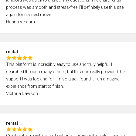
landlord was quick to answer my questions. The entire rental
e
o
process was smooth and stress-free. I’ll definitely use this site
d
f
again for my next move.
5
5
Hanna Vergara
,
0
o
u
rental
t
R
o
This platform is incredibly easy to use and truly helpful. I
a
f
searched through many others, but this one really provided the
t
5
support I was looking for. I’m so glad I found it—an amazing
e
experience from start to finish.
d
Victoria Dawson
5
,
0
o
rental
u
R
t
Great platform with lots of options. The website is clear, easy to