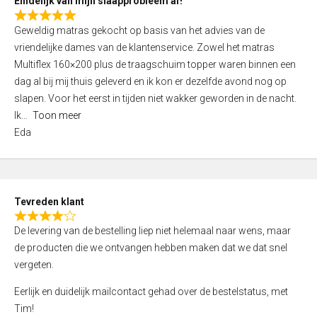
Eindelijk van mijn slaapprobleem af!
R
Geweldig matras gekocht op basis van het advies van de
a
vriendelijke dames van de klantenservice. Zowel het matras
t
Multiflex 160×200 plus de traagschuim topper waren binnen een
e
dag al bij mij thuis geleverd en ik kon er dezelfde avond nog op
d
slapen. Voor het eerst in tijden niet wakker geworden in de nacht.
5
Ik
Toon meer
,
Eda
0
o
u
t
Tevreden klant
o
R
f
De levering van de bestelling liep niet helemaal naar wens, maar
a
5
de producten die we ontvangen hebben maken dat we dat snel
t
vergeten.
e
d
Eerlijk en duidelijk mailcontact gehad over de bestelstatus, met
4
Tim!