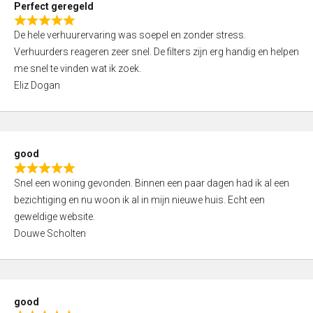
Perfect geregeld
o
R
u
De hele verhuurervaring was soepel en zonder stress.
a
t
Verhuurders reageren zeer snel. De filters zijn erg handig en helpen
t
o
me snel te vinden wat ik zoek.
e
f
Eliz Dogan
d
5
5
,
0
good
o
R
u
Snel een woning gevonden. Binnen een paar dagen had ik al een
a
t
bezichtiging en nu woon ik al in mijn nieuwe huis. Echt een
t
o
geweldige website.
e
f
Douwe Scholten
d
5
5
,
0
good
o