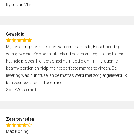
,
Ryan van Vliet
0
o
u
t
Geweldig
o
R
f
Mijn ervaring met het kopen van een matras bij Boschbedding
a
5
was geweldig. Ze boden uitstekend advies en begeleiding tijdens
t
het hele proces. Het personeel nam de tijd om mijn vragen te
e
beantwoorden en hielp me het perfecte matras te vinden. De
d
levering was punctueel en de matras werd met zorg afgeleverd. Ik
5
ben zeer tevreden
Toon meer
,
Sofie Westerhof
0
o
u
t
Zeer tevreden
o
R
f
Max Koning