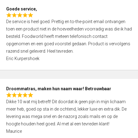
t
Goede service,
o
R
f
De service is heel goed. Prettig en to-the-point email ontvangen
a
5
toen een product niet in de hoeveelheden voorradig was die ik had
t
besteld. Foodworld heeft meteen telefonisch contact
e
opgenomen en een goed voorstel gedaan. Product is vervolgens
d
razend snel geleverd. Heel tevreden.
5
Eric Kurpershoek
,
0
o
u
Droommatras, maken hun naam waar! Betrouwbaar
t
R
o
Dikke 10 wat mij betreft! Dit doordat ik geen pijn in mijn lichaam
a
f
meer heb, goed op sta in de ochtend, lekker luxe en extra dik. De
t
5
levering was mega snel en de nazorg zoals mails en op de
e
hoogte houden heel goed. Al met al een tevreden klant!
d
Maurice
5