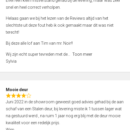
Even een klein misverstand gehad bij de levering, maar was zeer
5
a
snel en heel correct verholpen.
t
e
Helaas gaan we bij het lezen van de Reviews altijd van het
d
slechtste uit deze fout heb ik ook gemaakt maar dit was niet
4
terecht!
,
Bij deze alle lof aan Tim van mr. Noir!!
0
o
Wij zijn echt super tevreden met de
Toon meer
u
Sylvia
t
o
f
5
Mooie deur
R
Juni 2022 in de showroom geweest goed advies gehad bij de aan
a
schaf van een Stalen deur, bij levering miste ik 1 tussen lager wat
t
na gestuurd werd , na ruim 1 jaar nog erg blij met de deur mooie
e
kwaliteit voor een redelijk prijs.
d
Wim