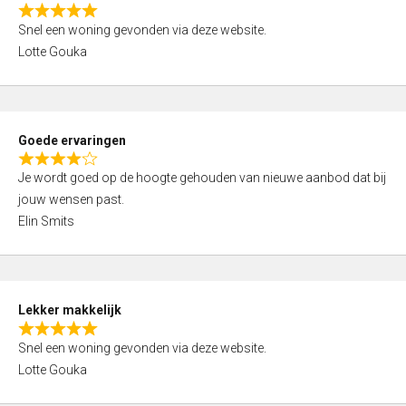
o
R
u
Snel een woning gevonden via deze website.
a
t
Lotte Gouka
t
o
e
f
d
5
5
Goede ervaringen
,
R
0
Je wordt goed op de hoogte gehouden van nieuwe aanbod dat bij
a
o
jouw wensen past.
t
u
Elin Smits
e
t
d
o
4
f
,
5
Lekker makkelijk
0
R
o
Snel een woning gevonden via deze website.
a
u
Lotte Gouka
t
t
e