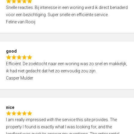
R
u
Snelle reacties. Bij interesse in een woning werd ik direct benaderd
a
t
voor een bezichtiging. Super snelle en efficiënte service.
t
o
Feline van Rooij
e
f
d
5
5
,
good
0
R
o
Efficiënt. De zoektocht naar een woning was zo snel en makkelijk,
a
u
ik had niet gedacht dat het zo eenvoudig zou zijn.
t
t
Casper Mulder
e
o
d
f
5
5
,
nice
0
R
o
I am really impressed with the service this site provides. The
a
u
property I found is exactly what I was looking for, and the
t
t