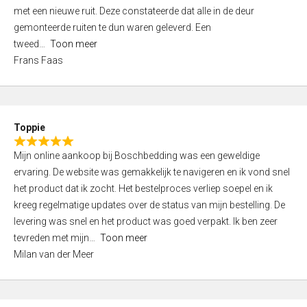
,
met een nieuwe ruit. Deze constateerde dat alle in de deur
0
gemonteerde ruiten te dun waren geleverd. Een
o
tweed
Toon meer
u
Frans Faas
t
o
f
5
Toppie
R
Mijn online aankoop bij Boschbedding was een geweldige
a
ervaring. De website was gemakkelijk te navigeren en ik vond snel
t
het product dat ik zocht. Het bestelproces verliep soepel en ik
e
kreeg regelmatige updates over de status van mijn bestelling. De
d
levering was snel en het product was goed verpakt. Ik ben zeer
5
tevreden met mijn
Toon meer
,
Milan van der Meer
0
o
u