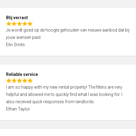
o
d
f
5
5
Blij verrast
,
R
0
Je wordt goed op de hoogte gehouden van nieuwe aanbod dat bij
a
o
jouw wensen past.
t
u
Elin Smits
e
t
d
o
5
f
,
5
Reliable service
0
R
o
I am so happy with my new rental property! The filters are very
a
u
helpful and allowed me to quickly find what I was looking for. I
t
t
also received quick responses from landlords.
e
o
Ethan Taylor
d
f
5
5
,
0