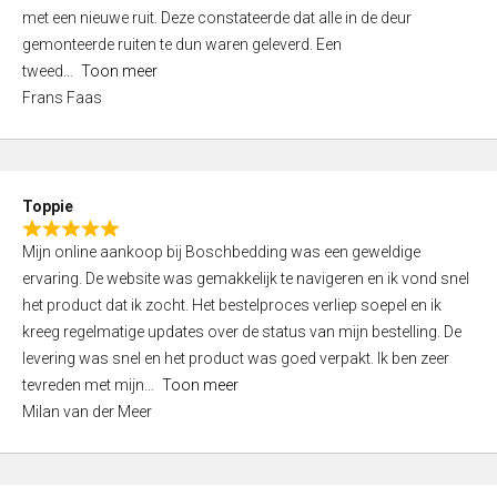
,
met een nieuwe ruit. Deze constateerde dat alle in de deur
0
gemonteerde ruiten te dun waren geleverd. Een
o
tweed
Toon meer
u
Frans Faas
t
o
f
5
Toppie
R
Mijn online aankoop bij Boschbedding was een geweldige
a
ervaring. De website was gemakkelijk te navigeren en ik vond snel
t
het product dat ik zocht. Het bestelproces verliep soepel en ik
e
kreeg regelmatige updates over de status van mijn bestelling. De
d
levering was snel en het product was goed verpakt. Ik ben zeer
5
tevreden met mijn
Toon meer
,
Milan van der Meer
0
o
u