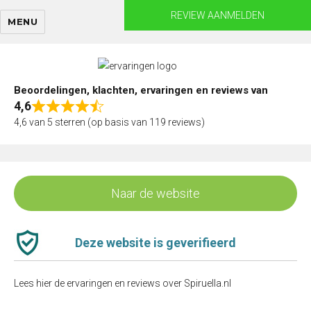
Skip
REVIEW AANMELDEN
MENU
to
content
Beoordelingen, klachten, ervaringen en reviews van
4,6
Rated
4,6 van 5 sterren (op basis van 119 reviews)
4,6
out
of
5
Naar de website
Deze website is geverifieerd
Lees hier de ervaringen en reviews over Spiruella.nl