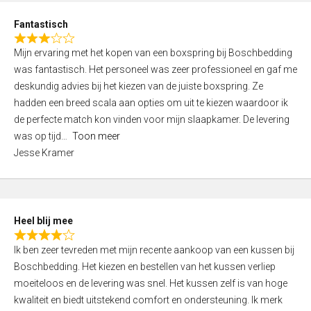
u
d
t
Fantastisch
4
o
R
,
f
Mijn ervaring met het kopen van een boxspring bij Boschbedding
a
0
5
was fantastisch. Het personeel was zeer professioneel en gaf me
t
o
deskundig advies bij het kiezen van de juiste boxspring. Ze
e
u
hadden een breed scala aan opties om uit te kiezen waardoor ik
d
t
de perfecte match kon vinden voor mijn slaapkamer. De levering
3
o
was op tijd
Toon meer
,
f
Jesse Kramer
0
5
o
u
t
Heel blij mee
o
R
f
Ik ben zeer tevreden met mijn recente aankoop van een kussen bij
a
5
Boschbedding. Het kiezen en bestellen van het kussen verliep
t
moeiteloos en de levering was snel. Het kussen zelf is van hoge
e
kwaliteit en biedt uitstekend comfort en ondersteuning. Ik merk
d