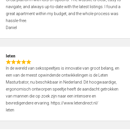
a
o
navigate, and always up-to-date with the latest listings. I found a
t
f
great apartment within my budget, and the whole process was
e
5
hassle-free.
d
Daniel
5
,
0
o
leten
u
R
t
In de wereld van seksspeeltjes is innovatie van groot belang, en
a
o
een van de meest opwindende ontwikkelingen is de Leten
t
f
Masturbator, nu beschikbaar in Nederland. Dit hoogwaardige,
e
5
ergonomisch ontworpen speeltje heeft de aandacht getrokken
d
van mannen die op zoek zijn naar een intensere en
5
bevredigendere ervaring. https://www.letendirect.nl/
,
leten
0
o
u