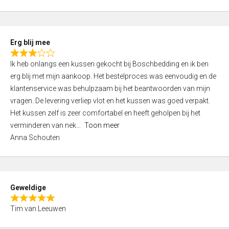
o
u
t
Erg blij mee
o
R
f
Ik heb onlangs een kussen gekocht bij Boschbedding en ik ben
a
5
erg blij met mijn aankoop. Het bestelproces was eenvoudig en de
t
klantenservice was behulpzaam bij het beantwoorden van mijn
e
vragen. De levering verliep vlot en het kussen was goed verpakt.
d
Het kussen zelf is zeer comfortabel en heeft geholpen bij het
3
verminderen van nek
Toon meer
,
Anna Schouten
0
o
u
t
Geweldige
o
R
f
Tim van Leeuwen
a
5
t