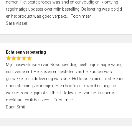
nemen. Het bestelproces was snel en eenvoudig en ik ontving
d
regelmatige updates over mijn bestelling. De levering was op tijd
4
en het product was goed verpakt
Toon meer
,
Sara Visser
0
o
u
t
Echt een verbetering
o
R
f
Mijn nieuwe kussen van Boschbedding heeft mijn slaapervaring
a
5
echt verbeterd. Het kiezen en bestellen van het kussen was
t
gemakkelijk en de levering was snel. Het kussen biedt uitstekende
e
ondersteuning voor mijn nek en hoofd en ik word nu uitgerust
d
wakker zonder pijn of stijfheid. De kwaliteit van het kussen is
5
merkbaar en ik ben zeer
Toon meer
,
Daan Smit
0
o
u