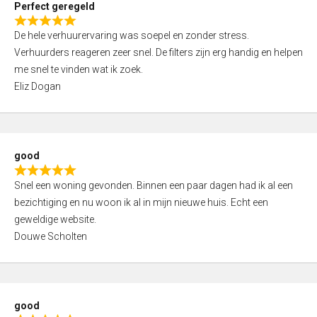
Perfect geregeld
o
R
u
De hele verhuurervaring was soepel en zonder stress.
a
t
Verhuurders reageren zeer snel. De filters zijn erg handig en helpen
t
o
me snel te vinden wat ik zoek.
e
f
Eliz Dogan
d
5
5
,
0
good
o
R
u
Snel een woning gevonden. Binnen een paar dagen had ik al een
a
t
bezichtiging en nu woon ik al in mijn nieuwe huis. Echt een
t
o
geweldige website.
e
f
Douwe Scholten
d
5
5
,
0
good
o