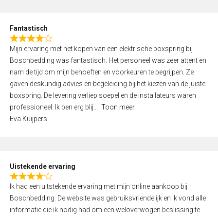
e
d
Fantastisch
5
R
,
Mijn ervaring met het kopen van een elektrische boxspring bij
a
0
Boschbedding was fantastisch. Het personeel was zeer attent en
t
o
nam de tijd om mijn behoeften en voorkeuren te begrijpen. Ze
e
u
gaven deskundig advies en begeleiding bij het kiezen van de juiste
d
t
boxspring. De levering verliep soepel en de installateurs waren
4
o
professioneel. Ik ben erg blij
Toon meer
,
f
Eva Kuijpers
0
5
o
u
t
Uistekende ervaring
o
R
f
Ik had een uitstekende ervaring met mijn online aankoop bij
a
5
Boschbedding. De website was gebruiksvriendelijk en ik vond alle
t
informatie die ik nodig had om een weloverwogen beslissing te
e