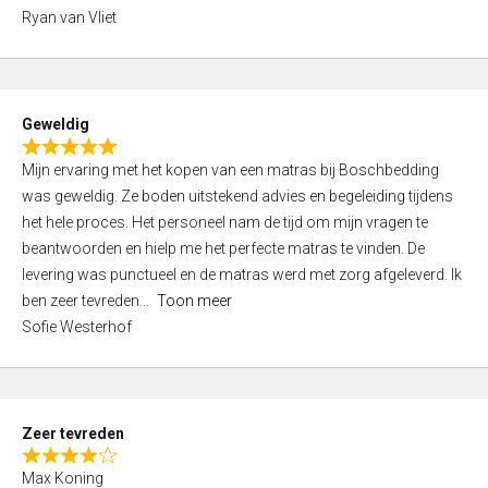
,
Ryan van Vliet
0
o
u
t
Geweldig
o
R
f
Mijn ervaring met het kopen van een matras bij Boschbedding
a
5
was geweldig. Ze boden uitstekend advies en begeleiding tijdens
t
het hele proces. Het personeel nam de tijd om mijn vragen te
e
beantwoorden en hielp me het perfecte matras te vinden. De
d
levering was punctueel en de matras werd met zorg afgeleverd. Ik
5
ben zeer tevreden
Toon meer
,
Sofie Westerhof
0
o
u
t
Zeer tevreden
o
R
f
Max Koning