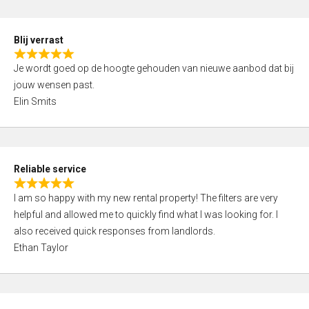
o
d
f
5
5
Blij verrast
,
R
0
Je wordt goed op de hoogte gehouden van nieuwe aanbod dat bij
a
o
jouw wensen past.
t
u
Elin Smits
e
t
d
o
5
f
,
5
Reliable service
0
R
o
I am so happy with my new rental property! The filters are very
a
u
helpful and allowed me to quickly find what I was looking for. I
t
t
also received quick responses from landlords.
e
o
Ethan Taylor
d
f
5
5
,
0