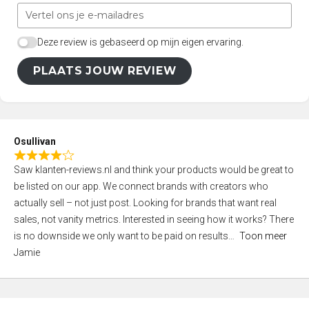
Deze review is gebaseerd op mijn eigen ervaring.
PLAATS JOUW REVIEW
Osullivan
R
Saw klanten-reviews.nl and think your products would be great to
a
be listed on our app. We connect brands with creators who
t
actually sell – not just post. Looking for brands that want real
e
sales, not vanity metrics. Interested in seeing how it works? There
d
is no downside we only want to be paid on results
Toon meer
4
Jamie
,
0
o