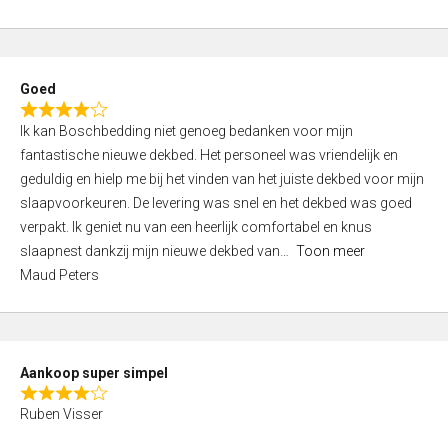
a
5
t
e
d
Goed
4
R
,
Ik kan Boschbedding niet genoeg bedanken voor mijn
a
0
fantastische nieuwe dekbed. Het personeel was vriendelijk en
t
o
geduldig en hielp me bij het vinden van het juiste dekbed voor mijn
e
u
slaapvoorkeuren. De levering was snel en het dekbed was goed
d
t
verpakt. Ik geniet nu van een heerlijk comfortabel en knus
4
o
slaapnest dankzij mijn nieuwe dekbed van
Toon meer
,
f
Maud Peters
0
5
o
u
t
Aankoop super simpel
o
R
f
Ruben Visser
a
5