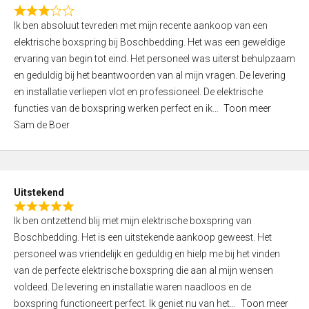
f
R
5
Ik ben absoluut tevreden met mijn recente aankoop van een
a
elektrische boxspring bij Boschbedding. Het was een geweldige
t
ervaring van begin tot eind. Het personeel was uiterst behulpzaam
e
en geduldig bij het beantwoorden van al mijn vragen. De levering
d
en installatie verliepen vlot en professioneel. De elektrische
3
functies van de boxspring werken perfect en ik
Toon meer
,
Sam de Boer
0
o
u
t
Uitstekend
o
R
f
Ik ben ontzettend blij met mijn elektrische boxspring van
a
5
Boschbedding. Het is een uitstekende aankoop geweest. Het
t
personeel was vriendelijk en geduldig en hielp me bij het vinden
e
van de perfecte elektrische boxspring die aan al mijn wensen
d
voldeed. De levering en installatie waren naadloos en de
5
boxspring functioneert perfect. Ik geniet nu van het
Toon meer