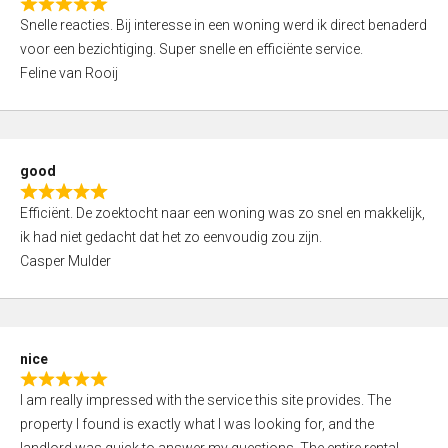
R
u
Snelle reacties. Bij interesse in een woning werd ik direct benaderd
a
t
voor een bezichtiging. Super snelle en efficiënte service.
t
o
Feline van Rooij
e
f
d
5
5
,
good
0
R
o
Efficiënt. De zoektocht naar een woning was zo snel en makkelijk,
a
u
ik had niet gedacht dat het zo eenvoudig zou zijn.
t
t
Casper Mulder
e
o
d
f
5
5
,
nice
0
R
o
I am really impressed with the service this site provides. The
a
u
property I found is exactly what I was looking for, and the
t
t