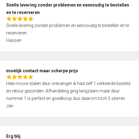
u
Snelle levering zonder problemen en eenvoudig te bestellen
t
en te reserveren
o
R
f
Snelle levering zonder problemen en eenvoudig te bestellen en te
a
5
reserveren
t
Hassen
e
d
5
,
moelijk contact maar scherpe prijs
0
R
o
Hele mooie stalen deur ontvangen ik had zelf 1 verkeerde besteld
a
u
en retour gezonden .Afhandeling ging langzaam maar deur
t
t
nummer 1 is perfect en goedkoop dus daarom toch 5 sterren
e
o
Jan
d
f
5
5
,
0
Erg blij