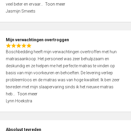
5
o
veel beter en ervaar
Toon meer
,
f
Jasmijn Smeets
0
5
o
u
t
Mijn verwachtingen overtroggen
o
R
f
Boschbedding heeft mijn verwachtingen overtroffen met hun
a
5
matrasaankoop. Het personeel was zeer behulpzaam en
t
deskundig en ze hielpen me het perfecte matras te vinden op
e
basis van mijn voorkeuren en behoeften. De levering verliep
d
probleemloos en de matras was van hoge kwaliteit. Ik ben zeer
5
tevreden met mijn slaapervaring sinds ik het nieuwe matras
,
heb
Toon meer
0
Lynn Hoekstra
o
u
t
o
Absoluut tevreden