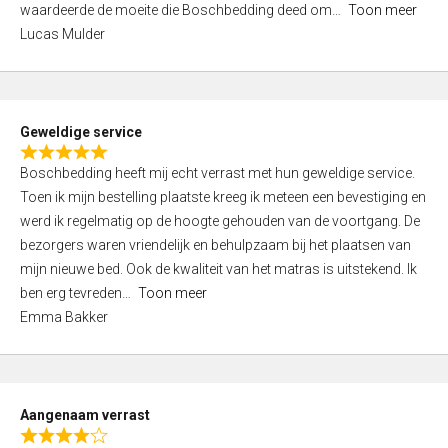
waardeerde de moeite die Boschbedding deed om
Toon meer
,
Lucas Mulder
0
o
u
t
Geweldige service
o
R
f
Boschbedding heeft mij echt verrast met hun geweldige service.
a
5
Toen ik mijn bestelling plaatste kreeg ik meteen een bevestiging en
t
werd ik regelmatig op de hoogte gehouden van de voortgang. De
e
bezorgers waren vriendelijk en behulpzaam bij het plaatsen van
d
mijn nieuwe bed. Ook de kwaliteit van het matras is uitstekend. Ik
5
ben erg tevreden
Toon meer
,
Emma Bakker
0
o
u
t
Aangenaam verrast
o
R