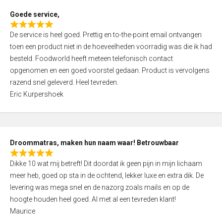
t
Goede service,
o
R
f
De service is heel goed. Prettig en to-the-point email ontvangen
a
5
toen een product niet in de hoeveelheden voorradig was die ik had
t
besteld. Foodworld heeft meteen telefonisch contact
e
opgenomen en een goed voorstel gedaan. Product is vervolgens
d
razend snel geleverd. Heel tevreden.
5
Eric Kurpershoek
,
0
o
u
Droommatras, maken hun naam waar! Betrouwbaar
t
R
o
Dikke 10 wat mij betreft! Dit doordat ik geen pijn in mijn lichaam
a
f
meer heb, goed op sta in de ochtend, lekker luxe en extra dik. De
t
5
levering was mega snel en de nazorg zoals mails en op de
e
hoogte houden heel goed. Al met al een tevreden klant!
d
Maurice
5