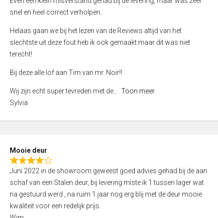
Even een klein misverstand gehad bij de levering, maar was zeer
5
a
snel en heel correct verholpen.
t
e
Helaas gaan we bij het lezen van de Reviews altijd van het
d
slechtste uit deze fout heb ik ook gemaakt maar dit was niet
4
terecht!
,
Bij deze alle lof aan Tim van mr. Noir!!
0
o
Wij zijn echt super tevreden met de
Toon meer
u
Sylvia
t
o
f
5
Mooie deur
R
Juni 2022 in de showroom geweest goed advies gehad bij de aan
a
schaf van een Stalen deur, bij levering miste ik 1 tussen lager wat
t
na gestuurd werd , na ruim 1 jaar nog erg blij met de deur mooie
e
kwaliteit voor een redelijk prijs.
d
Wim