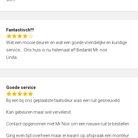
4
,
0
o
Fantastisch!!!
u
R
t
Wat een mooie deuren en wat een goede vriendelijke en kundige
a
o
service… Ons huis is nu helemaal af! Bedankt Mr. noir
t
f
Linda
e
5
d
4
,
Goede service
0
R
o
Bij een bij ons geplaatste taatsdeur was een ruit gesneuveld.
a
u
t
Kan gebeuren maar wel vervelend..
t
e
o
Contact opgenomen met Mr Noir om een nieuwe ruit te bestellen.
d
f
5
Ging even tijd overheen maar er kwam op afspraak een monteur
5