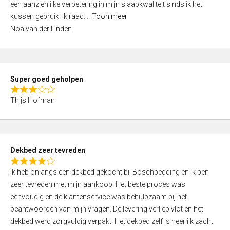
een aanzienlijke verbetering in mijn slaapkwaliteit sinds ik het
4
kussen gebruik. Ik raad
Toon meer
,
Noa van der Linden
0
o
u
t
Super goed geholpen
o
R
f
Thijs Hofman
a
5
t
e
d
Dekbed zeer tevreden
3
R
,
Ik heb onlangs een dekbed gekocht bij Boschbedding en ik ben
a
0
zeer tevreden met mijn aankoop. Het bestelproces was
t
o
eenvoudig en de klantenservice was behulpzaam bij het
e
u
beantwoorden van mijn vragen. De levering verliep vlot en het
d
t
dekbed werd zorgvuldig verpakt. Het dekbed zelf is heerlijk zacht
4