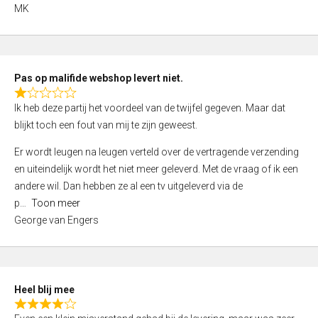
,
MK
0
o
u
t
Pas op malifide webshop levert niet.
o
R
Ik heb deze partij het voordeel van de twijfel gegeven. Maar dat
f
a
blijkt toch een fout van mij te zijn geweest.
5
t
e
Er wordt leugen na leugen verteld over de vertragende verzending
d
en uiteindelijk wordt het niet meer geleverd. Met de vraag of ik een
1
andere wil. Dan hebben ze al een tv uitgeleverd via de
,
p
Toon meer
0
George van Engers
o
u
t
o
Heel blij mee
f
R