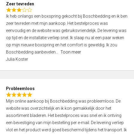
t
Zeer tevreden
o
R
f
Ik heb onlangs een boxspring gekocht bij Boschbedding en ik ben
a
5
zeer tevreden met mijn aankoop. Het bestelproces was
t
eenvoudig en de website was gebruiksvriendelijk. De levering was
e
op tijd en de installatie verliep snel. Ik slaap nu al een paar weken
d
op mijn nieuwe boxspring en het comfort is geweldig. Ik zou
3
Boschbedding aanbevelen
Toon meer
,
Julia Koster
0
o
u
t
Probleemloos
o
R
f
Mijn online aankoop bij Boschbedding was probleemloos. De
a
5
website was overzichtelijk en ik kon gemakkelijk door het
t
assortiment bladeren. Het bestelproces was snel en ik ontving
e
een bevestiging van mijn bestelling per e-mail. De levering verliep
d
vlot en het product werd goed beschermd tijdens het transport. Ik
5