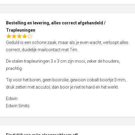
,
0
o
Bestelling en levering, alles correct afgehandeld /
u
Trapleuningen
t
R
o
Geduld is een schone zaak, maar als je even wacht, verloopt alles
a
f
correct, duidelijk mailcontact met Tim.
t
5
e
De stalen trapleuningen 3 x 3 cm zijn mooi, zeker de houders,
d
prachtig.
4
Tip voor het boren, geen boorolie, gewoon cobalt boortje 3 mm,
,
druk zetten met accutol, dan boor je niet te hard en het werkt.
0
o
Edwin
u
Edwin Smits
t
o
f
5