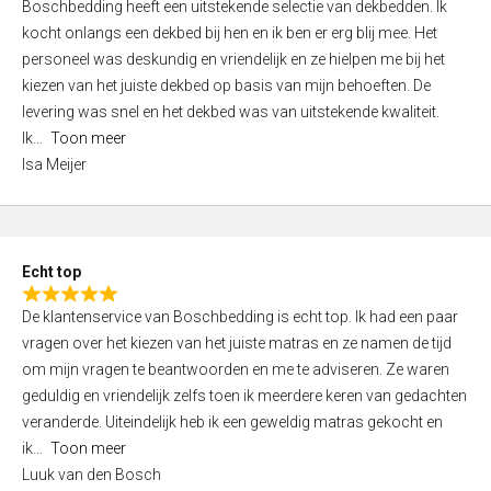
Boschbedding heeft een uitstekende selectie van dekbedden. Ik
a
5
kocht onlangs een dekbed bij hen en ik ben er erg blij mee. Het
t
personeel was deskundig en vriendelijk en ze hielpen me bij het
e
kiezen van het juiste dekbed op basis van mijn behoeften. De
d
levering was snel en het dekbed was van uitstekende kwaliteit.
5
Ik
Toon meer
,
Isa Meijer
0
o
u
t
Echt top
o
R
f
De klantenservice van Boschbedding is echt top. Ik had een paar
a
5
vragen over het kiezen van het juiste matras en ze namen de tijd
t
om mijn vragen te beantwoorden en me te adviseren. Ze waren
e
geduldig en vriendelijk zelfs toen ik meerdere keren van gedachten
d
veranderde. Uiteindelijk heb ik een geweldig matras gekocht en
5
ik
Toon meer
,
Luuk van den Bosch
0