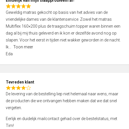
Eindelijk van mijn slaapprobleem af!
R
Geweldig matras gekocht op basis van het advies van de
a
vriendelijke dames van de klantenservice. Zowel het matras
t
Multiflex 160×200 plus de traagschuim topper waren binnen een
e
dag al bij mij thuis geleverd en ik kon er dezelfde avond nog op
d
slapen. Voor het eerst in tijden niet wakker geworden in de nacht.
5
Ik
Toon meer
,
Eda
0
o
u
t
Tevreden klant
o
R
f
De levering van de bestelling liep niet helemaal naar wens, maar
a
5
de producten die we ontvangen hebben maken dat we dat snel
t
vergeten.
e
d
Eerlijk en duidelijk mailcontact gehad over de bestelstatus, met
4
Tim!