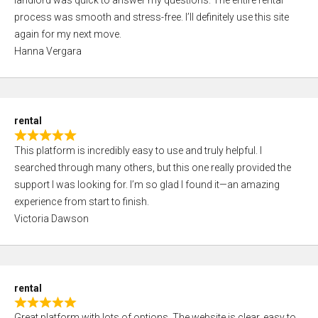
landlord was quick to answer my questions. The entire rental
e
o
process was smooth and stress-free. I’ll definitely use this site
d
f
again for my next move.
5
5
Hanna Vergara
,
0
o
u
rental
t
R
o
This platform is incredibly easy to use and truly helpful. I
a
f
searched through many others, but this one really provided the
t
5
support I was looking for. I’m so glad I found it—an amazing
e
experience from start to finish.
d
Victoria Dawson
5
,
0
o
rental
u
R
t
Great platform with lots of options. The website is clear, easy to