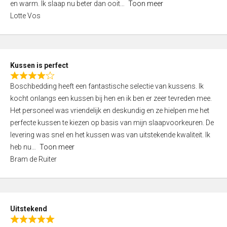
o
en warm. Ik slaap nu beter dan ooit
Toon meer
,
f
Lotte Vos
0
5
o
u
t
Kussen is perfect
o
R
f
Boschbedding heeft een fantastische selectie van kussens. Ik
a
5
kocht onlangs een kussen bij hen en ik ben er zeer tevreden mee.
t
Het personeel was vriendelijk en deskundig en ze hielpen me het
e
perfecte kussen te kiezen op basis van mijn slaapvoorkeuren. De
d
levering was snel en het kussen was van uitstekende kwaliteit. Ik
4
heb nu
Toon meer
,
Bram de Ruiter
0
o
u
t
Uitstekend
o
R
f