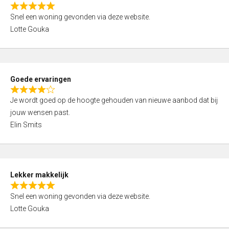
o
R
u
Snel een woning gevonden via deze website.
a
t
Lotte Gouka
t
o
e
f
d
5
5
Goede ervaringen
,
R
0
Je wordt goed op de hoogte gehouden van nieuwe aanbod dat bij
a
o
jouw wensen past.
t
u
Elin Smits
e
t
d
o
4
f
,
5
Lekker makkelijk
0
R
o
Snel een woning gevonden via deze website.
a
u
Lotte Gouka
t
t
e