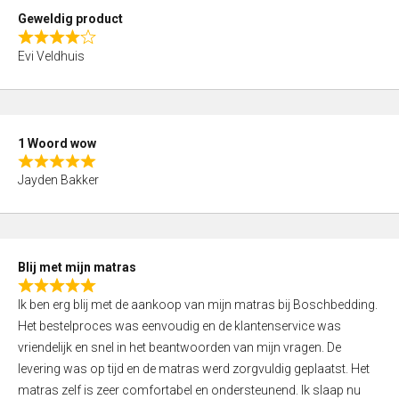
t
Geweldig product
o
R
f
Evi Veldhuis
a
5
t
e
d
1 Woord wow
4
R
,
Jayden Bakker
a
0
t
o
e
u
d
t
Blij met mijn matras
5
o
R
,
f
Ik ben erg blij met de aankoop van mijn matras bij Boschbedding.
a
0
5
Het bestelproces was eenvoudig en de klantenservice was
t
o
vriendelijk en snel in het beantwoorden van mijn vragen. De
e
u
levering was op tijd en de matras werd zorgvuldig geplaatst. Het
d
t
matras zelf is zeer comfortabel en ondersteunend. Ik slaap nu