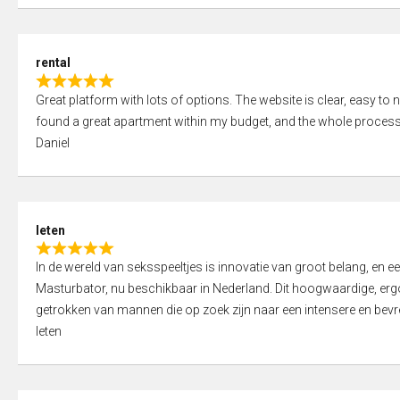
d
5
5
,
rental
0
R
o
Great platform with lots of options. The website is clear, easy to na
a
u
found a great apartment within my budget, and the whole process
t
t
Daniel
e
o
d
f
5
5
,
leten
0
R
o
In de wereld van seksspeeltjes is innovatie van groot belang, en 
a
u
Masturbator, nu beschikbaar in Nederland. Dit hoogwaardige, er
t
t
getrokken van mannen die op zoek zijn naar een intensere en bevre
e
o
leten
d
f
5
5
,