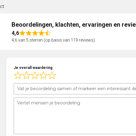
ct
Beoordelingen, klachten, ervaringen en revi
4,6
Rated
4,6 van 5 sterren (op basis van 119 reviews)
4,6
out
of
5
Je overall waardering