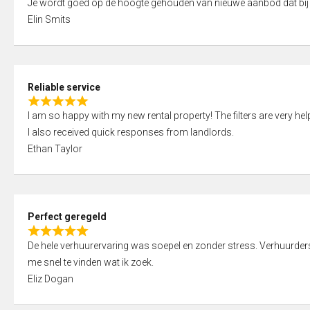
Je wordt goed op de hoogte gehouden van nieuwe aanbod dat bij
a
o
Elin Smits
t
u
e
t
d
o
5
f
Reliable service
,
5
R
0
I am so happy with my new rental property! The filters are very hel
a
o
I also received quick responses from landlords.
t
u
Ethan Taylor
e
t
d
o
5
f
,
5
Perfect geregeld
0
R
o
De hele verhuurervaring was soepel en zonder stress. Verhuurders r
a
u
me snel te vinden wat ik zoek.
t
t
Eliz Dogan
e
o
d
f