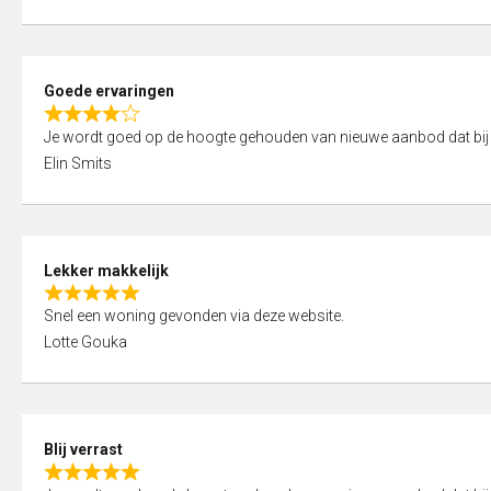
t
e
o
d
f
5
5
Goede ervaringen
,
R
0
Je wordt goed op de hoogte gehouden van nieuwe aanbod dat bij
a
o
Elin Smits
t
u
e
t
d
o
4
f
Lekker makkelijk
,
5
R
0
Snel een woning gevonden via deze website.
a
o
Lotte Gouka
t
u
e
t
d
o
5
f
Blij verrast
,
5
R
0