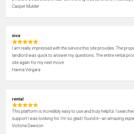
a
o
Casper Mulder
t
u
e
t
d
o
5
f
nice
,
5
R
0
I am really impressed with the service this site provides. The prope
a
o
landlord was quick to answer my questions. The entire rental proce
t
u
site again for my next move.
e
t
Hanna Vergara
d
o
5
f
,
5
0
rental
o
R
u
This platform is incredibly easy to use and truly helpful. I search
a
t
support I was looking for. I’m so glad I found it—an amazing exper
t
o
Victoria Dawson
e
f