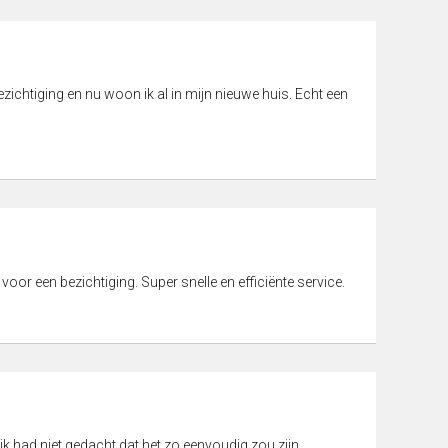
ichtiging en nu woon ik al in mijn nieuwe huis. Echt een
 voor een bezichtiging. Super snelle en efficiënte service.
ik had niet gedacht dat het zo eenvoudig zou zijn.