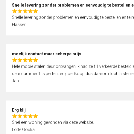
0
Snelle levering zonder problemen en eenvoudig te bestellen e
o
R
u
Snelle levering zonder problemen en eenvoudig te bestellen en te 
a
t
Hassen
t
o
e
f
d
5
5
moelijk contact maar scherpe prijs
,
R
0
Hele mooie stalen deur ontvangen ik had zelf 1 verkeerde bestel
a
o
deur nummer 1 is perfect en goedkoop dus daarom toch 5 sterre
t
u
Jan
e
t
d
o
5
f
,
5
Erg blij
0
R
o
Snel een woning gevonden via deze website.
a
u
Lotte Gouka
t