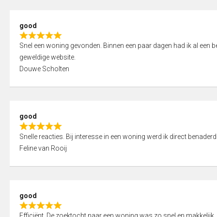
5
5
,
good
0
R
o
Snel een woning gevonden. Binnen een paar dagen had ik al een bez
a
u
geweldige website.
t
t
Douwe Scholten
e
o
d
f
5
5
,
good
0
R
o
Snelle reacties. Bij interesse in een woning werd ik direct benaderd
a
u
Feline van Rooij
t
t
e
o
d
f
5
5
good
,
R
0
Efficiënt. De zoektocht naar een woning was zo snel en makkelijk, 