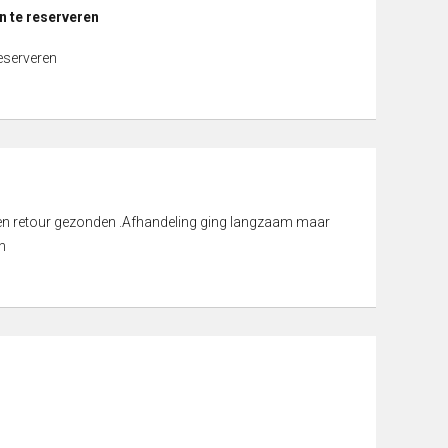
n te reserveren
reserveren
d en retour gezonden .Afhandeling ging langzaam maar
n