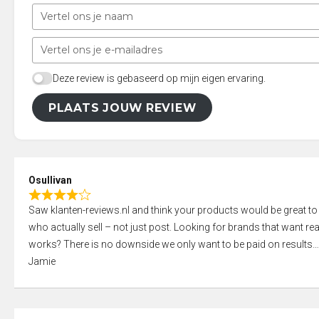
Deze review is gebaseerd op mijn eigen ervaring.
PLAATS JOUW REVIEW
Osullivan
R
Saw klanten-reviews.nl and think your products would be great to
a
who actually sell – not just post. Looking for brands that want real
t
works? There is no downside we only want to be paid on results
e
Jamie
d
4
,