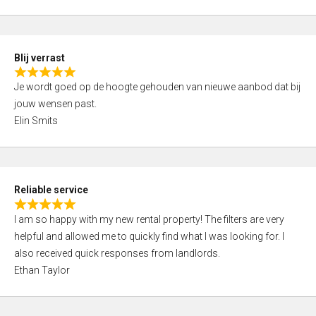
t
e
o
d
f
5
5
Blij verrast
,
R
0
Je wordt goed op de hoogte gehouden van nieuwe aanbod dat bij
a
o
jouw wensen past.
t
u
Elin Smits
e
t
d
o
5
f
,
5
Reliable service
0
R
o
I am so happy with my new rental property! The filters are very
a
u
helpful and allowed me to quickly find what I was looking for. I
t
t
also received quick responses from landlords.
e
o
Ethan Taylor
d
f
5
5
,