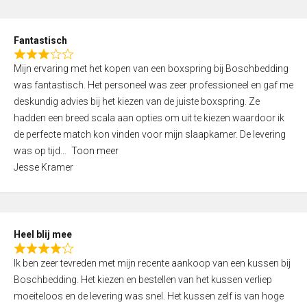
o
e
u
d
t
Fantastisch
4
o
R
,
f
Mijn ervaring met het kopen van een boxspring bij Boschbedding
a
0
5
was fantastisch. Het personeel was zeer professioneel en gaf me
t
o
deskundig advies bij het kiezen van de juiste boxspring. Ze
e
u
hadden een breed scala aan opties om uit te kiezen waardoor ik
d
t
de perfecte match kon vinden voor mijn slaapkamer. De levering
3
o
was op tijd
Toon meer
,
f
Jesse Kramer
0
5
o
u
t
Heel blij mee
o
R
f
Ik ben zeer tevreden met mijn recente aankoop van een kussen bij
a
5
Boschbedding. Het kiezen en bestellen van het kussen verliep
t
moeiteloos en de levering was snel. Het kussen zelf is van hoge
e