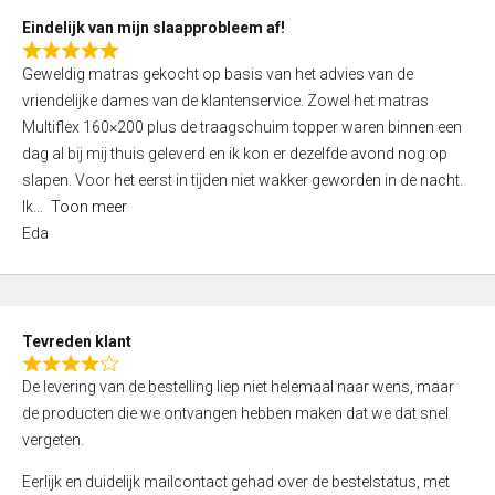
5
Eindelijk van mijn slaapprobleem af!
R
Geweldig matras gekocht op basis van het advies van de
a
vriendelijke dames van de klantenservice. Zowel het matras
t
Multiflex 160×200 plus de traagschuim topper waren binnen een
e
dag al bij mij thuis geleverd en ik kon er dezelfde avond nog op
d
slapen. Voor het eerst in tijden niet wakker geworden in de nacht.
5
Ik
Toon meer
,
Eda
0
o
u
t
Tevreden klant
o
R
f
De levering van de bestelling liep niet helemaal naar wens, maar
a
5
de producten die we ontvangen hebben maken dat we dat snel
t
vergeten.
e
d
Eerlijk en duidelijk mailcontact gehad over de bestelstatus, met