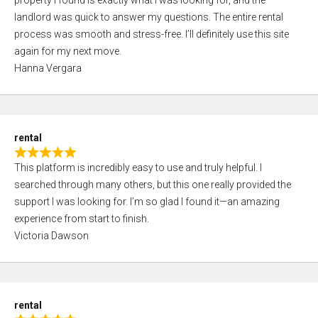
property I found is exactly what I was looking for, and the
t
t
landlord was quick to answer my questions. The entire rental
e
o
process was smooth and stress-free. I’ll definitely use this site
d
f
again for my next move.
5
5
Hanna Vergara
,
0
o
u
rental
t
R
o
This platform is incredibly easy to use and truly helpful. I
a
f
searched through many others, but this one really provided the
t
5
support I was looking for. I’m so glad I found it—an amazing
e
experience from start to finish.
d
Victoria Dawson
5
,
0
o
rental
u