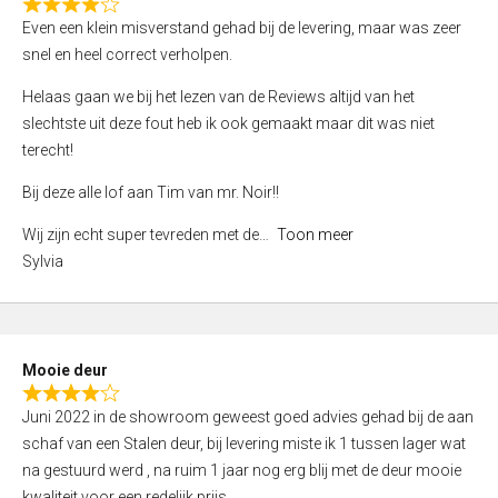
f
R
Even een klein misverstand gehad bij de levering, maar was zeer
5
a
snel en heel correct verholpen.
t
e
Helaas gaan we bij het lezen van de Reviews altijd van het
d
slechtste uit deze fout heb ik ook gemaakt maar dit was niet
4
terecht!
,
Bij deze alle lof aan Tim van mr. Noir!!
0
o
Wij zijn echt super tevreden met de
Toon meer
u
Sylvia
t
o
f
5
Mooie deur
R
Juni 2022 in de showroom geweest goed advies gehad bij de aan
a
schaf van een Stalen deur, bij levering miste ik 1 tussen lager wat
t
na gestuurd werd , na ruim 1 jaar nog erg blij met de deur mooie
e
kwaliteit voor een redelijk prijs.