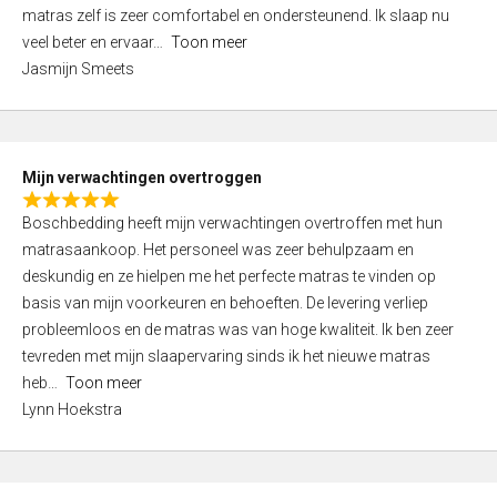
d
t
matras zelf is zeer comfortabel en ondersteunend. Ik slaap nu
5
o
veel beter en ervaar
Toon meer
,
f
Jasmijn Smeets
0
5
o
u
t
Mijn verwachtingen overtroggen
o
R
f
Boschbedding heeft mijn verwachtingen overtroffen met hun
a
5
matrasaankoop. Het personeel was zeer behulpzaam en
t
deskundig en ze hielpen me het perfecte matras te vinden op
e
basis van mijn voorkeuren en behoeften. De levering verliep
d
probleemloos en de matras was van hoge kwaliteit. Ik ben zeer
5
tevreden met mijn slaapervaring sinds ik het nieuwe matras
,
heb
Toon meer
0
Lynn Hoekstra
o
u
t