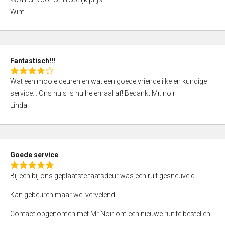
d
Wim
4
,
0
o
Fantastisch!!!
u
R
t
Wat een mooie deuren en wat een goede vriendelijke en kundige
a
o
service… Ons huis is nu helemaal af! Bedankt Mr. noir
t
f
Linda
e
5
d
4
,
Goede service
0
R
o
Bij een bij ons geplaatste taatsdeur was een ruit gesneuveld.
a
u
t
Kan gebeuren maar wel vervelend..
t
e
o
Contact opgenomen met Mr Noir om een nieuwe ruit te bestellen.
d
f