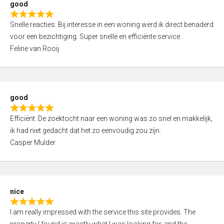
good
o
R
u
Snelle reacties. Bij interesse in een woning werd ik direct benaderd
a
t
voor een bezichtiging. Super snelle en efficiënte service.
t
o
Feline van Rooij
e
f
d
5
5
,
good
0
R
o
Efficiënt. De zoektocht naar een woning was zo snel en makkelijk,
a
u
ik had niet gedacht dat het zo eenvoudig zou zijn.
t
t
Casper Mulder
e
o
d
f
5
5
,
nice
0
R
o
I am really impressed with the service this site provides. The
a
u