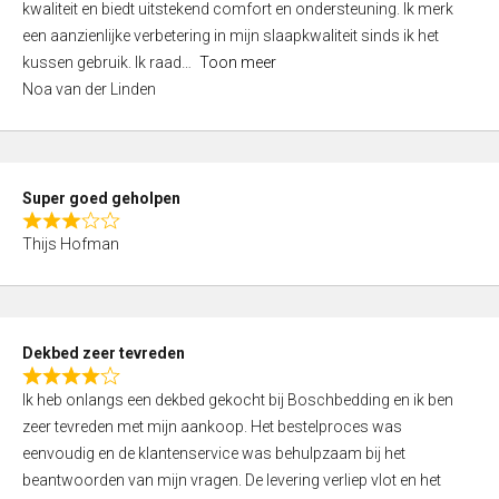
kwaliteit en biedt uitstekend comfort en ondersteuning. Ik merk
d
een aanzienlijke verbetering in mijn slaapkwaliteit sinds ik het
4
kussen gebruik. Ik raad
Toon meer
,
Noa van der Linden
0
o
u
t
Super goed geholpen
o
R
f
Thijs Hofman
a
5
t
e
d
Dekbed zeer tevreden
3
R
,
Ik heb onlangs een dekbed gekocht bij Boschbedding en ik ben
a
0
zeer tevreden met mijn aankoop. Het bestelproces was
t
o
eenvoudig en de klantenservice was behulpzaam bij het
e
u
beantwoorden van mijn vragen. De levering verliep vlot en het
d