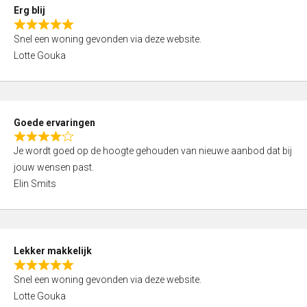
0
Erg blij
o
R
u
Snel een woning gevonden via deze website.
a
t
Lotte Gouka
t
o
e
f
d
5
5
Goede ervaringen
,
R
0
Je wordt goed op de hoogte gehouden van nieuwe aanbod dat bij
a
o
jouw wensen past.
t
u
Elin Smits
e
t
d
o
4
f
,
5
Lekker makkelijk
0
R
o
Snel een woning gevonden via deze website.
a
u
Lotte Gouka
t