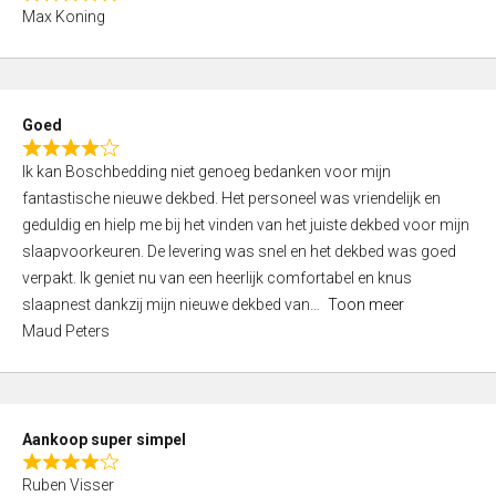
R
f
Max Koning
a
5
t
e
d
Goed
4
R
,
Ik kan Boschbedding niet genoeg bedanken voor mijn
a
0
fantastische nieuwe dekbed. Het personeel was vriendelijk en
t
o
geduldig en hielp me bij het vinden van het juiste dekbed voor mijn
e
u
slaapvoorkeuren. De levering was snel en het dekbed was goed
d
t
verpakt. Ik geniet nu van een heerlijk comfortabel en knus
4
o
slaapnest dankzij mijn nieuwe dekbed van
Toon meer
,
f
Maud Peters
0
5
o
u
t
Aankoop super simpel
o
R
f
Ruben Visser