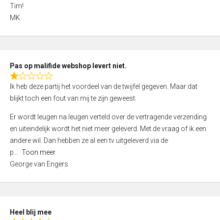
4
Tim!
,
MK
0
o
u
t
Pas op malifide webshop levert niet.
o
R
Ik heb deze partij het voordeel van de twijfel gegeven. Maar dat
f
a
blijkt toch een fout van mij te zijn geweest.
5
t
e
Er wordt leugen na leugen verteld over de vertragende verzending
d
en uiteindelijk wordt het niet meer geleverd. Met de vraag of ik een
1
andere wil. Dan hebben ze al een tv uitgeleverd via de
,
p
Toon meer
0
George van Engers
o
u
t
o
Heel blij mee