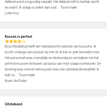
t
dekbed werd zorgvuldig verpakt. Het dekbed zelf is heerlijk zacht
4
o
en warm. Ik slaap nu beter dan ooit
Toon meer
,
f
Lotte Vos
0
5
o
u
t
Kussen is perfect
o
R
f
Boschbedding heeft een fantastische selectie van kussens. Ik
a
5
kocht onlangs een kussen bij hen en ik ben er zeer tevreden mee.
t
Het personeel was vriendelijk en deskundig en ze hielpen me het
e
perfecte kussen te kiezen op basis van mijn slaapvoorkeuren. De
d
levering was snel en het kussen was van uitstekende kwaliteit. Ik
4
heb nu
Toon meer
,
Bram de Ruiter
0
o
u
t
Uitstekend
o