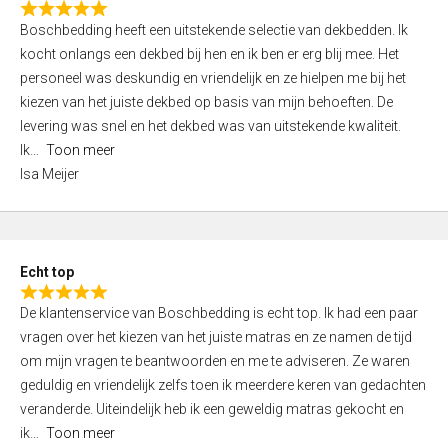
R
f
Boschbedding heeft een uitstekende selectie van dekbedden. Ik
a
5
kocht onlangs een dekbed bij hen en ik ben er erg blij mee. Het
t
personeel was deskundig en vriendelijk en ze hielpen me bij het
e
kiezen van het juiste dekbed op basis van mijn behoeften. De
d
levering was snel en het dekbed was van uitstekende kwaliteit.
5
Ik
Toon meer
,
Isa Meijer
0
o
u
t
Echt top
o
R
f
De klantenservice van Boschbedding is echt top. Ik had een paar
a
5
vragen over het kiezen van het juiste matras en ze namen de tijd
t
om mijn vragen te beantwoorden en me te adviseren. Ze waren
e
geduldig en vriendelijk zelfs toen ik meerdere keren van gedachten
d
veranderde. Uiteindelijk heb ik een geweldig matras gekocht en
5
ik
Toon meer
,