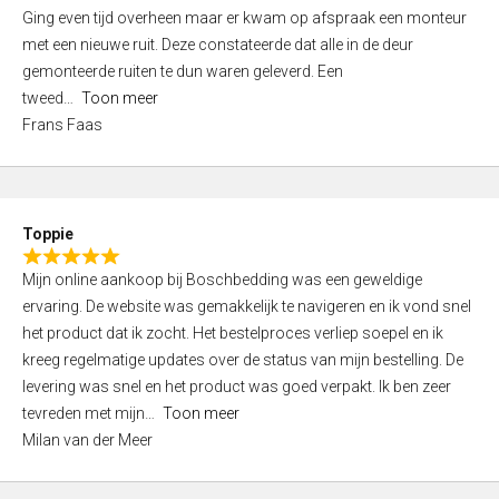
5
Ging even tijd overheen maar er kwam op afspraak een monteur
5
,
met een nieuwe ruit. Deze constateerde dat alle in de deur
0
gemonteerde ruiten te dun waren geleverd. Een
o
tweed
Toon meer
u
Frans Faas
t
o
f
5
Toppie
R
Mijn online aankoop bij Boschbedding was een geweldige
a
ervaring. De website was gemakkelijk te navigeren en ik vond snel
t
het product dat ik zocht. Het bestelproces verliep soepel en ik
e
kreeg regelmatige updates over de status van mijn bestelling. De
d
levering was snel en het product was goed verpakt. Ik ben zeer
5
tevreden met mijn
Toon meer
,
Milan van der Meer
0
o