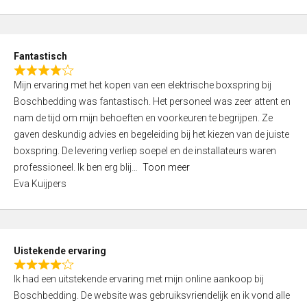
5
t
e
d
Fantastisch
5
R
,
Mijn ervaring met het kopen van een elektrische boxspring bij
a
0
Boschbedding was fantastisch. Het personeel was zeer attent en
t
o
nam de tijd om mijn behoeften en voorkeuren te begrijpen. Ze
e
u
gaven deskundig advies en begeleiding bij het kiezen van de juiste
d
t
boxspring. De levering verliep soepel en de installateurs waren
4
o
professioneel. Ik ben erg blij
Toon meer
,
f
Eva Kuijpers
0
5
o
u
t
Uistekende ervaring
o
R
f
Ik had een uitstekende ervaring met mijn online aankoop bij
a
5
Boschbedding. De website was gebruiksvriendelijk en ik vond alle
t