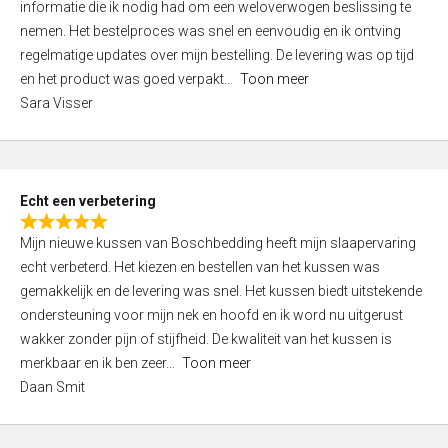
informatie die ik nodig had om een weloverwogen beslissing te
e
nemen. Het bestelproces was snel en eenvoudig en ik ontving
d
regelmatige updates over mijn bestelling. De levering was op tijd
4
en het product was goed verpakt
Toon meer
,
Sara Visser
0
o
u
t
Echt een verbetering
o
R
f
Mijn nieuwe kussen van Boschbedding heeft mijn slaapervaring
a
5
echt verbeterd. Het kiezen en bestellen van het kussen was
t
gemakkelijk en de levering was snel. Het kussen biedt uitstekende
e
ondersteuning voor mijn nek en hoofd en ik word nu uitgerust
d
wakker zonder pijn of stijfheid. De kwaliteit van het kussen is
5
merkbaar en ik ben zeer
Toon meer
,
Daan Smit
0
o