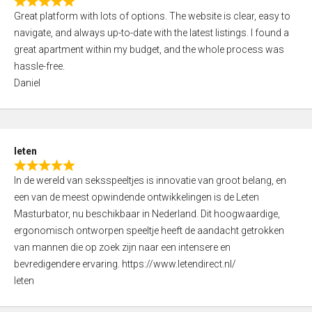
R
t
Great platform with lots of options. The website is clear, easy to
a
o
navigate, and always up-to-date with the latest listings. I found a
t
f
great apartment within my budget, and the whole process was
e
5
hassle-free.
d
Daniel
5
,
0
o
leten
u
R
t
In de wereld van seksspeeltjes is innovatie van groot belang, en
a
o
een van de meest opwindende ontwikkelingen is de Leten
t
f
Masturbator, nu beschikbaar in Nederland. Dit hoogwaardige,
e
5
ergonomisch ontworpen speeltje heeft de aandacht getrokken
d
van mannen die op zoek zijn naar een intensere en
5
bevredigendere ervaring. https://www.letendirect.nl/
,
leten
0
o