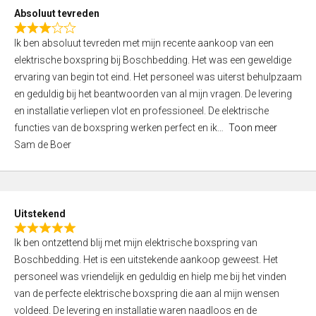
o
Absoluut tevreden
f
R
5
Ik ben absoluut tevreden met mijn recente aankoop van een
a
elektrische boxspring bij Boschbedding. Het was een geweldige
t
ervaring van begin tot eind. Het personeel was uiterst behulpzaam
e
en geduldig bij het beantwoorden van al mijn vragen. De levering
d
en installatie verliepen vlot en professioneel. De elektrische
3
functies van de boxspring werken perfect en ik
Toon meer
,
Sam de Boer
0
o
u
t
Uitstekend
o
R
f
Ik ben ontzettend blij met mijn elektrische boxspring van
a
5
Boschbedding. Het is een uitstekende aankoop geweest. Het
t
personeel was vriendelijk en geduldig en hielp me bij het vinden
e
van de perfecte elektrische boxspring die aan al mijn wensen
d
voldeed. De levering en installatie waren naadloos en de