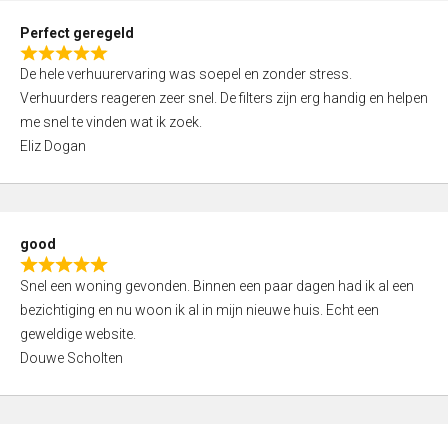
0
Perfect geregeld
o
R
u
De hele verhuurervaring was soepel en zonder stress.
a
t
Verhuurders reageren zeer snel. De filters zijn erg handig en helpen
t
o
me snel te vinden wat ik zoek.
e
f
Eliz Dogan
d
5
5
,
0
good
o
R
u
Snel een woning gevonden. Binnen een paar dagen had ik al een
a
t
bezichtiging en nu woon ik al in mijn nieuwe huis. Echt een
t
o
geweldige website.
e
f
Douwe Scholten
d
5
5
,
0