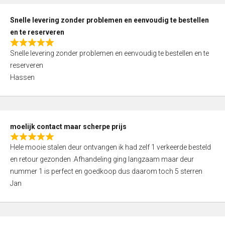
o
u
Snelle levering zonder problemen en eenvoudig te bestellen
t
en te reserveren
o
R
f
Snelle levering zonder problemen en eenvoudig te bestellen en te
a
5
reserveren
t
Hassen
e
d
5
,
moelijk contact maar scherpe prijs
0
R
o
Hele mooie stalen deur ontvangen ik had zelf 1 verkeerde besteld
a
u
en retour gezonden .Afhandeling ging langzaam maar deur
t
t
nummer 1 is perfect en goedkoop dus daarom toch 5 sterren
e
o
Jan
d
f
5
5
,