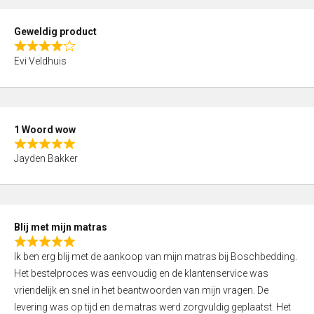
u
t
Geweldig product
o
R
f
Evi Veldhuis
a
5
t
e
d
1 Woord wow
4
R
,
Jayden Bakker
a
0
t
o
e
u
d
t
Blij met mijn matras
5
o
R
,
f
Ik ben erg blij met de aankoop van mijn matras bij Boschbedding.
a
0
5
Het bestelproces was eenvoudig en de klantenservice was
t
o
vriendelijk en snel in het beantwoorden van mijn vragen. De
e
u
levering was op tijd en de matras werd zorgvuldig geplaatst. Het