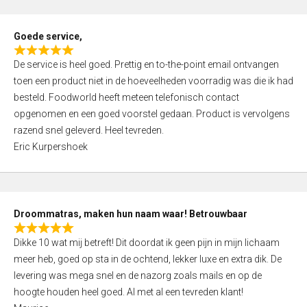
u
t
Goede service,
o
R
f
De service is heel goed. Prettig en to-the-point email ontvangen
a
5
toen een product niet in de hoeveelheden voorradig was die ik had
t
besteld. Foodworld heeft meteen telefonisch contact
e
opgenomen en een goed voorstel gedaan. Product is vervolgens
d
razend snel geleverd. Heel tevreden.
5
Eric Kurpershoek
,
0
o
u
Droommatras, maken hun naam waar! Betrouwbaar
t
R
o
Dikke 10 wat mij betreft! Dit doordat ik geen pijn in mijn lichaam
a
f
meer heb, goed op sta in de ochtend, lekker luxe en extra dik. De
t
5
levering was mega snel en de nazorg zoals mails en op de
e
hoogte houden heel goed. Al met al een tevreden klant!
d