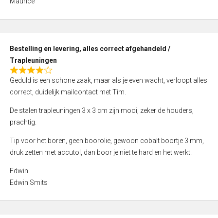
Maurice
5
,
0
o
Bestelling en levering, alles correct afgehandeld /
u
Trapleuningen
t
R
o
Geduld is een schone zaak, maar als je even wacht, verloopt alles
a
f
correct, duidelijk mailcontact met Tim.
t
5
e
De stalen trapleuningen 3 x 3 cm zijn mooi, zeker de houders,
d
prachtig.
4
Tip voor het boren, geen boorolie, gewoon cobalt boortje 3 mm,
,
druk zetten met accutol, dan boor je niet te hard en het werkt.
0
o
Edwin
u
Edwin Smits
t
o
f