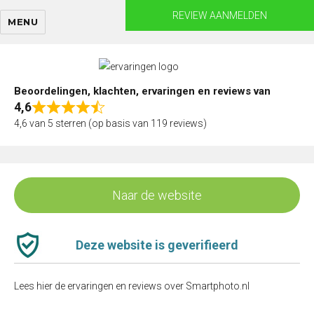
Skip
REVIEW AANMELDEN
MENU
to
content
Beoordelingen, klachten, ervaringen en reviews van
4,6
Rated
4,6 van 5 sterren (op basis van 119 reviews)
4,6
out
of
5
Naar de website
Deze website is geverifieerd
Lees hier de ervaringen en reviews over Smartphoto.nl