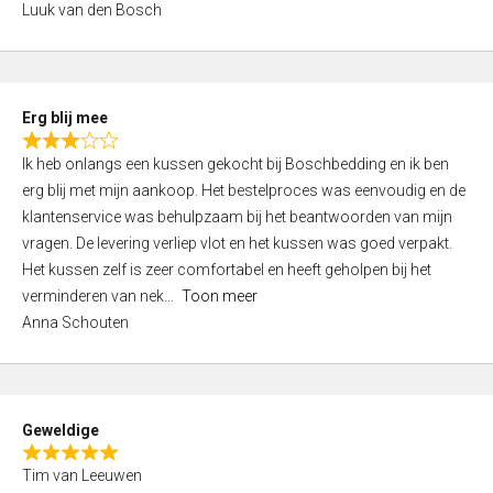
Luuk van den Bosch
0
o
u
t
Erg blij mee
o
R
f
Ik heb onlangs een kussen gekocht bij Boschbedding en ik ben
a
5
erg blij met mijn aankoop. Het bestelproces was eenvoudig en de
t
klantenservice was behulpzaam bij het beantwoorden van mijn
e
vragen. De levering verliep vlot en het kussen was goed verpakt.
d
Het kussen zelf is zeer comfortabel en heeft geholpen bij het
3
verminderen van nek
Toon meer
,
Anna Schouten
0
o
u
t
Geweldige
o
R
f
Tim van Leeuwen
a