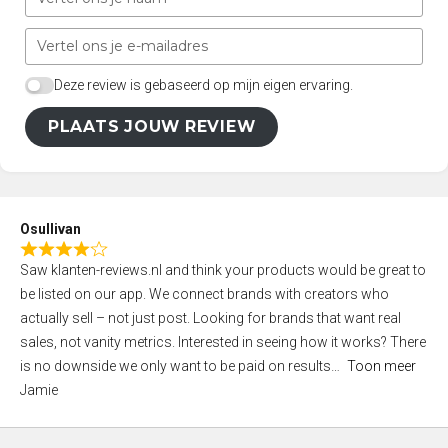
Deze review is gebaseerd op mijn eigen ervaring.
PLAATS JOUW REVIEW
Osullivan
R
Saw klanten-reviews.nl and think your products would be great to
a
be listed on our app. We connect brands with creators who
t
actually sell – not just post. Looking for brands that want real
e
sales, not vanity metrics. Interested in seeing how it works? There
d
is no downside we only want to be paid on results
Toon meer
4
Jamie
,
0