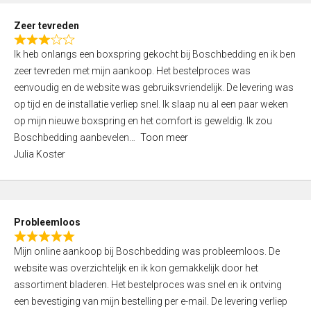
u
t
Zeer tevreden
o
R
f
Ik heb onlangs een boxspring gekocht bij Boschbedding en ik ben
a
5
zeer tevreden met mijn aankoop. Het bestelproces was
t
eenvoudig en de website was gebruiksvriendelijk. De levering was
e
op tijd en de installatie verliep snel. Ik slaap nu al een paar weken
d
op mijn nieuwe boxspring en het comfort is geweldig. Ik zou
3
Boschbedding aanbevelen
Toon meer
,
Julia Koster
0
o
u
t
Probleemloos
o
R
f
Mijn online aankoop bij Boschbedding was probleemloos. De
a
5
website was overzichtelijk en ik kon gemakkelijk door het
t
assortiment bladeren. Het bestelproces was snel en ik ontving
e
een bevestiging van mijn bestelling per e-mail. De levering verliep
d