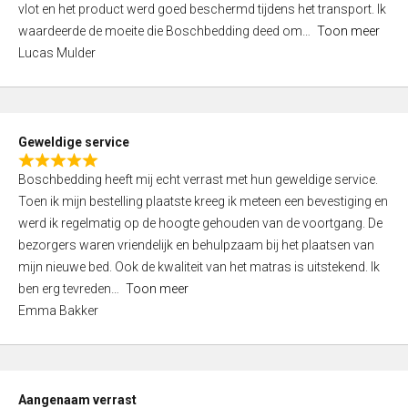
vlot en het product werd goed beschermd tijdens het transport. Ik
5
waardeerde de moeite die Boschbedding deed om
Toon meer
,
Lucas Mulder
0
o
u
t
Geweldige service
o
R
f
Boschbedding heeft mij echt verrast met hun geweldige service.
a
5
Toen ik mijn bestelling plaatste kreeg ik meteen een bevestiging en
t
werd ik regelmatig op de hoogte gehouden van de voortgang. De
e
bezorgers waren vriendelijk en behulpzaam bij het plaatsen van
d
mijn nieuwe bed. Ook de kwaliteit van het matras is uitstekend. Ik
5
ben erg tevreden
Toon meer
,
Emma Bakker
0
o
u
t
Aangenaam verrast