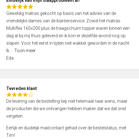
Eindelijk van mijn slaapprobleem af!
R
Geweldig matras gekocht op basis van het advies van de
a
vriendelijke dames van de klantenservice. Zowel het matras
t
Multiflex 160×200 plus de traagschuim topper waren binnen een
e
dag al bij mij thuis geleverd en ik kon er dezelfde avond nog op
d
slapen. Voor het eerst in tijden niet wakker geworden in de nacht.
5
Ik
Toon meer
,
Eda
0
o
u
t
Tevreden klant
o
R
f
De levering van de bestelling liep niet helemaal naar wens, maar
a
5
de producten die we ontvangen hebben maken dat we dat snel
t
vergeten.
e
d
Eerlijk en duidelijk mailcontact gehad over de bestelstatus, met
4
Tim!