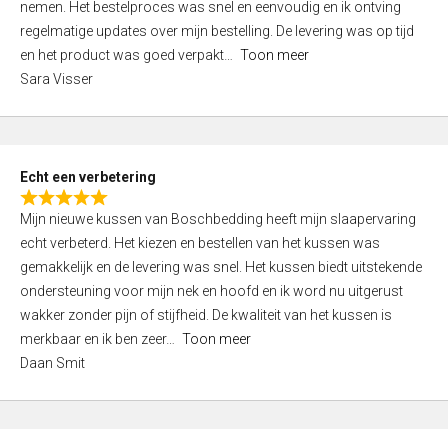
nemen. Het bestelproces was snel en eenvoudig en ik ontving
d
regelmatige updates over mijn bestelling. De levering was op tijd
4
en het product was goed verpakt
Toon meer
,
Sara Visser
0
o
u
t
Echt een verbetering
o
R
f
Mijn nieuwe kussen van Boschbedding heeft mijn slaapervaring
a
5
echt verbeterd. Het kiezen en bestellen van het kussen was
t
gemakkelijk en de levering was snel. Het kussen biedt uitstekende
e
ondersteuning voor mijn nek en hoofd en ik word nu uitgerust
d
wakker zonder pijn of stijfheid. De kwaliteit van het kussen is
5
merkbaar en ik ben zeer
Toon meer
,
Daan Smit
0
o
u