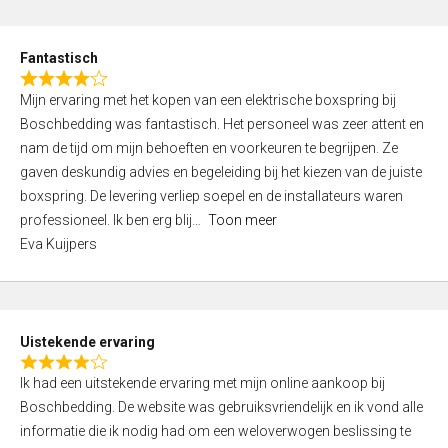
e
d
Fantastisch
5
R
,
Mijn ervaring met het kopen van een elektrische boxspring bij
a
0
Boschbedding was fantastisch. Het personeel was zeer attent en
t
o
nam de tijd om mijn behoeften en voorkeuren te begrijpen. Ze
e
u
gaven deskundig advies en begeleiding bij het kiezen van de juiste
d
t
boxspring. De levering verliep soepel en de installateurs waren
4
o
professioneel. Ik ben erg blij
Toon meer
,
f
Eva Kuijpers
0
5
o
u
t
Uistekende ervaring
o
R
f
Ik had een uitstekende ervaring met mijn online aankoop bij
a
5
Boschbedding. De website was gebruiksvriendelijk en ik vond alle
t
informatie die ik nodig had om een weloverwogen beslissing te
e