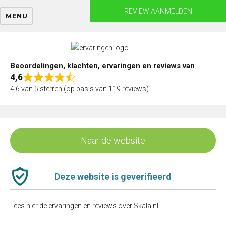
Skip
REVIEW AANMELDEN
MENU
to
content
Beoordelingen, klachten, ervaringen en reviews van
4,6
Rated
4,6 van 5 sterren (op basis van 119 reviews)
4,6
out
of
5
Naar de website
Deze website is geverifieerd
Lees hier de ervaringen en reviews over Skala.nl