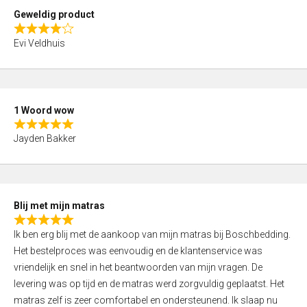
t
Geweldig product
o
R
f
Evi Veldhuis
a
5
t
e
d
1 Woord wow
4
R
,
Jayden Bakker
a
0
t
o
e
u
d
t
Blij met mijn matras
5
o
R
,
f
Ik ben erg blij met de aankoop van mijn matras bij Boschbedding.
a
0
5
Het bestelproces was eenvoudig en de klantenservice was
t
o
vriendelijk en snel in het beantwoorden van mijn vragen. De
e
u
levering was op tijd en de matras werd zorgvuldig geplaatst. Het
d
t
matras zelf is zeer comfortabel en ondersteunend. Ik slaap nu