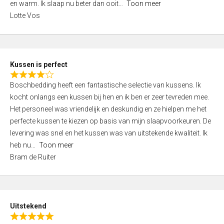
o
en warm. Ik slaap nu beter dan ooit
Toon meer
,
f
Lotte Vos
0
5
o
u
t
Kussen is perfect
o
R
f
Boschbedding heeft een fantastische selectie van kussens. Ik
a
5
kocht onlangs een kussen bij hen en ik ben er zeer tevreden mee.
t
Het personeel was vriendelijk en deskundig en ze hielpen me het
e
perfecte kussen te kiezen op basis van mijn slaapvoorkeuren. De
d
levering was snel en het kussen was van uitstekende kwaliteit. Ik
4
heb nu
Toon meer
,
Bram de Ruiter
0
o
u
t
Uitstekend
o
R
f