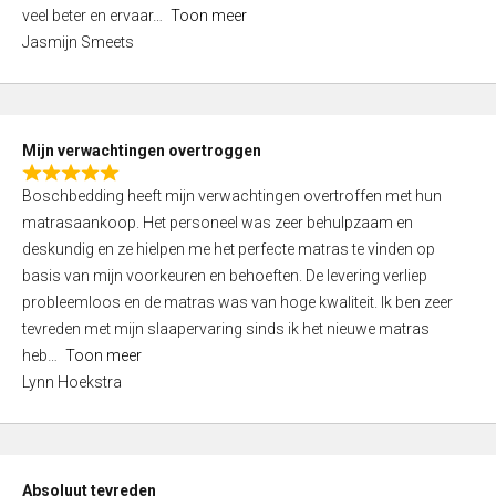
5
o
veel beter en ervaar
Toon meer
,
f
Jasmijn Smeets
0
5
o
u
t
Mijn verwachtingen overtroggen
o
R
f
Boschbedding heeft mijn verwachtingen overtroffen met hun
a
5
matrasaankoop. Het personeel was zeer behulpzaam en
t
deskundig en ze hielpen me het perfecte matras te vinden op
e
basis van mijn voorkeuren en behoeften. De levering verliep
d
probleemloos en de matras was van hoge kwaliteit. Ik ben zeer
5
tevreden met mijn slaapervaring sinds ik het nieuwe matras
,
heb
Toon meer
0
Lynn Hoekstra
o
u
t
o
Absoluut tevreden