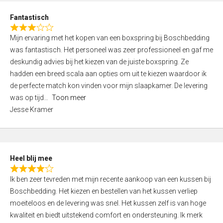
u
d
t
Fantastisch
4
o
R
,
f
Mijn ervaring met het kopen van een boxspring bij Boschbedding
a
0
5
was fantastisch. Het personeel was zeer professioneel en gaf me
t
o
deskundig advies bij het kiezen van de juiste boxspring. Ze
e
u
hadden een breed scala aan opties om uit te kiezen waardoor ik
d
t
de perfecte match kon vinden voor mijn slaapkamer. De levering
3
o
was op tijd
Toon meer
,
f
Jesse Kramer
0
5
o
u
t
Heel blij mee
o
R
f
Ik ben zeer tevreden met mijn recente aankoop van een kussen bij
a
5
Boschbedding. Het kiezen en bestellen van het kussen verliep
t
moeiteloos en de levering was snel. Het kussen zelf is van hoge
e
kwaliteit en biedt uitstekend comfort en ondersteuning. Ik merk
d