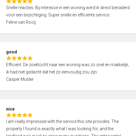
R
u
Snelle reacties. Bij interesse in een woning werd ik direct benaderd
a
t
voor een bezichtiging. Super snelle en efficiënte service.
t
o
Feline van Rooij
e
f
d
5
5
,
good
0
R
o
Efficiënt. De zoektocht naar een woning was zo snel en makkelijk,
a
u
ik had niet gedacht dat het zo eenvoudig zou zijn.
t
t
Casper Mulder
e
o
d
f
5
5
,
nice
0
R
o
I am really impressed with the service this site provides. The
a
u
property I found is exactly what I was looking for, and the
t
t