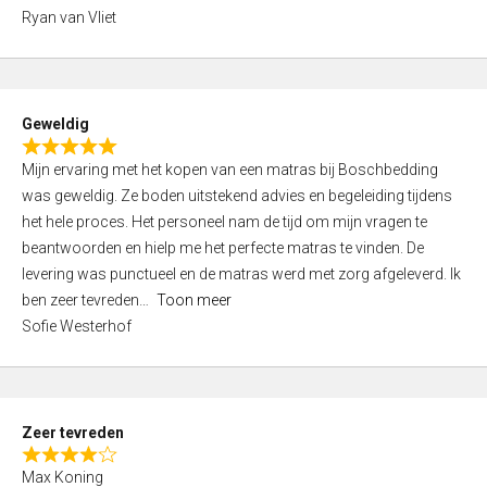
,
Ryan van Vliet
0
o
u
t
Geweldig
o
R
f
Mijn ervaring met het kopen van een matras bij Boschbedding
a
5
was geweldig. Ze boden uitstekend advies en begeleiding tijdens
t
het hele proces. Het personeel nam de tijd om mijn vragen te
e
beantwoorden en hielp me het perfecte matras te vinden. De
d
levering was punctueel en de matras werd met zorg afgeleverd. Ik
5
ben zeer tevreden
Toon meer
,
Sofie Westerhof
0
o
u
t
Zeer tevreden
o
R
f
Max Koning