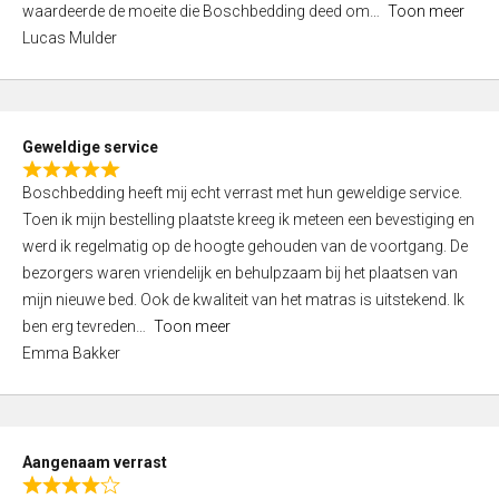
waardeerde de moeite die Boschbedding deed om
Toon meer
,
Lucas Mulder
0
o
u
t
Geweldige service
o
R
f
Boschbedding heeft mij echt verrast met hun geweldige service.
a
5
Toen ik mijn bestelling plaatste kreeg ik meteen een bevestiging en
t
werd ik regelmatig op de hoogte gehouden van de voortgang. De
e
bezorgers waren vriendelijk en behulpzaam bij het plaatsen van
d
mijn nieuwe bed. Ook de kwaliteit van het matras is uitstekend. Ik
5
ben erg tevreden
Toon meer
,
Emma Bakker
0
o
u
t
Aangenaam verrast
o
R