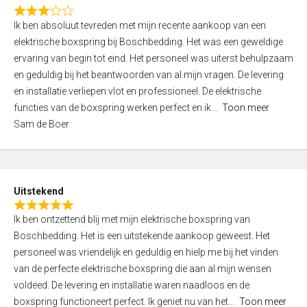
f
R
5
Ik ben absoluut tevreden met mijn recente aankoop van een
a
elektrische boxspring bij Boschbedding. Het was een geweldige
t
ervaring van begin tot eind. Het personeel was uiterst behulpzaam
e
en geduldig bij het beantwoorden van al mijn vragen. De levering
d
en installatie verliepen vlot en professioneel. De elektrische
3
functies van de boxspring werken perfect en ik
Toon meer
,
Sam de Boer
0
o
u
t
Uitstekend
o
R
f
Ik ben ontzettend blij met mijn elektrische boxspring van
a
5
Boschbedding. Het is een uitstekende aankoop geweest. Het
t
personeel was vriendelijk en geduldig en hielp me bij het vinden
e
van de perfecte elektrische boxspring die aan al mijn wensen
d
voldeed. De levering en installatie waren naadloos en de
5
boxspring functioneert perfect. Ik geniet nu van het
Toon meer