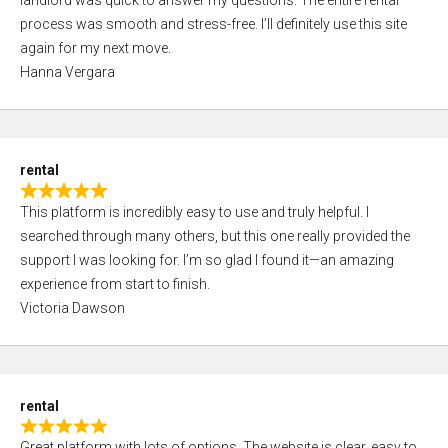
landlord was quick to answer my questions. The entire rental
e
o
process was smooth and stress-free. I’ll definitely use this site
d
f
again for my next move.
5
5
Hanna Vergara
,
0
o
u
rental
t
R
o
This platform is incredibly easy to use and truly helpful. I
a
f
searched through many others, but this one really provided the
t
5
support I was looking for. I’m so glad I found it—an amazing
e
experience from start to finish.
d
Victoria Dawson
5
,
0
o
rental
u
R
t
Great platform with lots of options. The website is clear, easy to