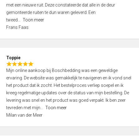
,
met een nieuwe ruit. Deze constateerde dat alle in de deur
0
gemonteerde ruiten te dun waren geleverd. Een
o
tweed
Toon meer
u
Frans Faas
t
o
f
5
Toppie
R
Mijn online aankoop bij Boschbedding was een geweldige
a
ervaring. De website was gemakkelijk te navigeren en ik vond snel
t
het product dat ik zocht. Het bestelproces verliep soepel en ik
e
kreeg regelmatige updates over de status van mijn bestelling. De
d
levering was snel en het product was goed verpakt. Ik ben zeer
5
tevreden met mijn
Toon meer
,
Milan van der Meer
0
o
u