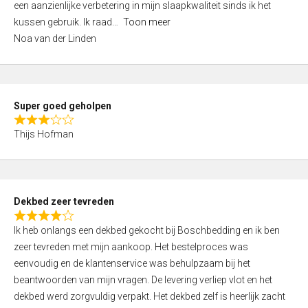
een aanzienlijke verbetering in mijn slaapkwaliteit sinds ik het
4
kussen gebruik. Ik raad
Toon meer
,
Noa van der Linden
0
o
u
t
Super goed geholpen
o
R
f
Thijs Hofman
a
5
t
e
d
Dekbed zeer tevreden
3
R
,
Ik heb onlangs een dekbed gekocht bij Boschbedding en ik ben
a
0
zeer tevreden met mijn aankoop. Het bestelproces was
t
o
eenvoudig en de klantenservice was behulpzaam bij het
e
u
beantwoorden van mijn vragen. De levering verliep vlot en het
d
t
dekbed werd zorgvuldig verpakt. Het dekbed zelf is heerlijk zacht
4