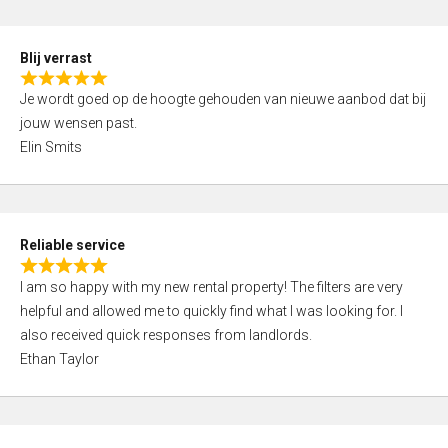
o
d
f
5
5
Blij verrast
,
R
0
Je wordt goed op de hoogte gehouden van nieuwe aanbod dat bij
a
o
jouw wensen past.
t
u
Elin Smits
e
t
d
o
5
f
,
5
Reliable service
0
R
o
I am so happy with my new rental property! The filters are very
a
u
helpful and allowed me to quickly find what I was looking for. I
t
t
also received quick responses from landlords.
e
o
Ethan Taylor
d
f
5
5
,
0