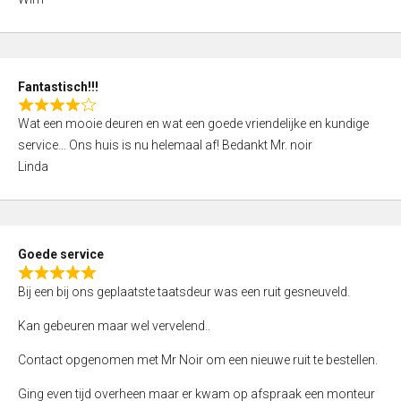
4
,
0
o
Fantastisch!!!
u
R
t
Wat een mooie deuren en wat een goede vriendelijke en kundige
a
o
service… Ons huis is nu helemaal af! Bedankt Mr. noir
t
f
Linda
e
5
d
4
,
Goede service
0
R
o
Bij een bij ons geplaatste taatsdeur was een ruit gesneuveld.
a
u
t
Kan gebeuren maar wel vervelend..
t
e
o
Contact opgenomen met Mr Noir om een nieuwe ruit te bestellen.
d
f
5
Ging even tijd overheen maar er kwam op afspraak een monteur
5