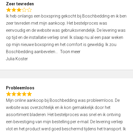
t
Zeer tevreden
o
R
f
Ik heb onlangs een boxspring gekocht bij Boschbedding en ik ben
a
5
zeer tevreden met mijn aankoop. Het bestelproces was
t
eenvoudig en de website was gebruiksvriendelijk. De levering was
e
op tijd en de installatie verliep snel. Ik slaap nu al een paar weken
d
op mijn nieuwe boxspring en het comfort is geweldig. Ik zou
3
Boschbedding aanbevelen
Toon meer
,
Julia Koster
0
o
u
t
Probleemloos
o
R
f
Mijn online aankoop bij Boschbedding was probleemloos. De
a
5
website was overzichtelijk en ik kon gemakkelijk door het
t
assortiment bladeren. Het bestelproces was snel en ik ontving
e
een bevestiging van mijn bestelling per e-mail. De levering verliep
d
vlot en het product werd goed beschermd tijdens het transport. Ik
5