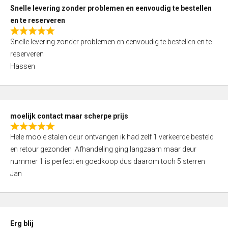
u
Snelle levering zonder problemen en eenvoudig te bestellen
t
en te reserveren
o
R
f
Snelle levering zonder problemen en eenvoudig te bestellen en te
a
5
reserveren
t
Hassen
e
d
5
,
moelijk contact maar scherpe prijs
0
R
o
Hele mooie stalen deur ontvangen ik had zelf 1 verkeerde besteld
a
u
en retour gezonden .Afhandeling ging langzaam maar deur
t
t
nummer 1 is perfect en goedkoop dus daarom toch 5 sterren
e
o
Jan
d
f
5
5
,
0
Erg blij