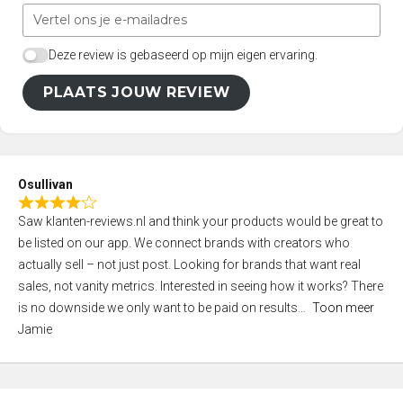
Deze review is gebaseerd op mijn eigen ervaring.
PLAATS JOUW REVIEW
Osullivan
R
Saw klanten-reviews.nl and think your products would be great to
a
be listed on our app. We connect brands with creators who
t
actually sell – not just post. Looking for brands that want real
e
sales, not vanity metrics. Interested in seeing how it works? There
d
is no downside we only want to be paid on results
Toon meer
4
Jamie
,
0
o