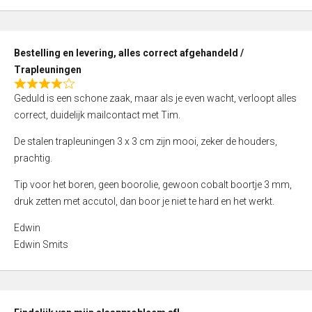
,
0
o
Bestelling en levering, alles correct afgehandeld /
u
Trapleuningen
t
R
o
Geduld is een schone zaak, maar als je even wacht, verloopt alles
a
f
correct, duidelijk mailcontact met Tim.
t
5
e
De stalen trapleuningen 3 x 3 cm zijn mooi, zeker de houders,
d
prachtig.
4
Tip voor het boren, geen boorolie, gewoon cobalt boortje 3 mm,
,
druk zetten met accutol, dan boor je niet te hard en het werkt.
0
o
Edwin
u
Edwin Smits
t
o
f
5