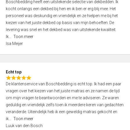
Boschbedding heeft een uitstekende selectie van dekbedden. Ik
a
5
kocht onlangs een dekbed bij hen en ik ben er erg blij mee. Het
t
personeel was deskundig en vriendelijk en ze hielpen me bij het
e
kiezen van het juiste dekbed op basis van mijn behoeften. De
d
levering was snel en het dekbed was van uitstekende kwaliteit.
5
Ik
Toon meer
,
Isa Meijer
0
o
u
t
Echt top
o
R
f
De klantenservice van Boschbedding is echt top. Ik had een paar
a
5
vragen over het kiezen van het juiste matras en ze namen de tijd
t
om mijn vragen te beantwoorden en me te adviseren. Ze waren
e
geduldig en vriendelijk zelfs toen ik meerdere keren van gedachten
d
veranderde. Uiteindelijk heb ik een geweldig matras gekocht en
5
ik
Toon meer
,
Luuk van den Bosch
0