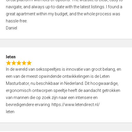
a
o
navigate, and always up-to-date with the latest listings. I found a
t
f
great apartment within my budget, and the whole process was
e
5
hassle-free.
d
Daniel
5
,
0
o
leten
u
R
t
In de wereld van seksspeeltjes is innovatie van groot belang, en
a
o
een van de meest opwindende ontwikkelingen is de Leten
t
f
Masturbator, nu beschikbaar in Nederland. Dit hoogwaardige,
e
5
ergonomisch ontworpen speeltje heeft de aandacht getrokken
d
van mannen die op zoek zijn naar een intensere en
5
bevredigendere ervaring. https://www.letendirect.nl/
,
leten
0
o
u