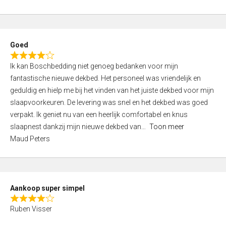
a
5
t
e
d
Goed
4
R
,
Ik kan Boschbedding niet genoeg bedanken voor mijn
a
0
fantastische nieuwe dekbed. Het personeel was vriendelijk en
t
o
geduldig en hielp me bij het vinden van het juiste dekbed voor mijn
e
u
slaapvoorkeuren. De levering was snel en het dekbed was goed
d
t
verpakt. Ik geniet nu van een heerlijk comfortabel en knus
4
o
slaapnest dankzij mijn nieuwe dekbed van
Toon meer
,
f
Maud Peters
0
5
o
u
t
Aankoop super simpel
o
R
f
Ruben Visser
a
5