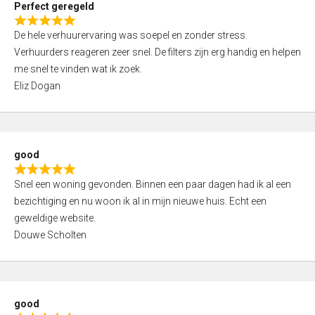
Perfect geregeld
o
R
u
De hele verhuurervaring was soepel en zonder stress.
a
t
Verhuurders reageren zeer snel. De filters zijn erg handig en helpen
t
o
me snel te vinden wat ik zoek.
e
f
Eliz Dogan
d
5
5
,
0
good
o
R
u
Snel een woning gevonden. Binnen een paar dagen had ik al een
a
t
bezichtiging en nu woon ik al in mijn nieuwe huis. Echt een
t
o
geweldige website.
e
f
Douwe Scholten
d
5
5
,
0
good
o