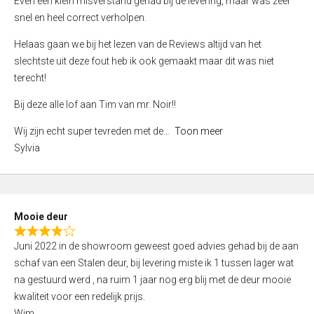
Even een klein misverstand gehad bij de levering, maar was zeer
5
a
snel en heel correct verholpen.
t
e
Helaas gaan we bij het lezen van de Reviews altijd van het
d
slechtste uit deze fout heb ik ook gemaakt maar dit was niet
4
terecht!
,
Bij deze alle lof aan Tim van mr. Noir!!
0
o
Wij zijn echt super tevreden met de
Toon meer
u
Sylvia
t
o
f
5
Mooie deur
R
Juni 2022 in de showroom geweest goed advies gehad bij de aan
a
schaf van een Stalen deur, bij levering miste ik 1 tussen lager wat
t
na gestuurd werd , na ruim 1 jaar nog erg blij met de deur mooie
e
kwaliteit voor een redelijk prijs.
d
Wim