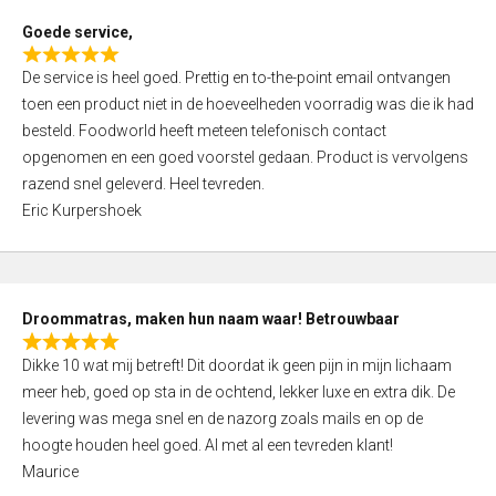
t
Goede service,
o
R
f
De service is heel goed. Prettig en to-the-point email ontvangen
a
5
toen een product niet in de hoeveelheden voorradig was die ik had
t
besteld. Foodworld heeft meteen telefonisch contact
e
opgenomen en een goed voorstel gedaan. Product is vervolgens
d
razend snel geleverd. Heel tevreden.
5
Eric Kurpershoek
,
0
o
u
Droommatras, maken hun naam waar! Betrouwbaar
t
R
o
Dikke 10 wat mij betreft! Dit doordat ik geen pijn in mijn lichaam
a
f
meer heb, goed op sta in de ochtend, lekker luxe en extra dik. De
t
5
levering was mega snel en de nazorg zoals mails en op de
e
hoogte houden heel goed. Al met al een tevreden klant!
d
Maurice
5