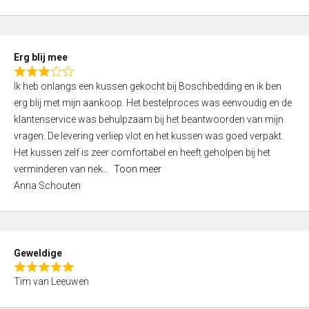
o
u
t
Erg blij mee
o
R
f
Ik heb onlangs een kussen gekocht bij Boschbedding en ik ben
a
5
erg blij met mijn aankoop. Het bestelproces was eenvoudig en de
t
klantenservice was behulpzaam bij het beantwoorden van mijn
e
vragen. De levering verliep vlot en het kussen was goed verpakt.
d
Het kussen zelf is zeer comfortabel en heeft geholpen bij het
3
verminderen van nek
Toon meer
,
Anna Schouten
0
o
u
t
Geweldige
o
R
f
Tim van Leeuwen
a
5
t