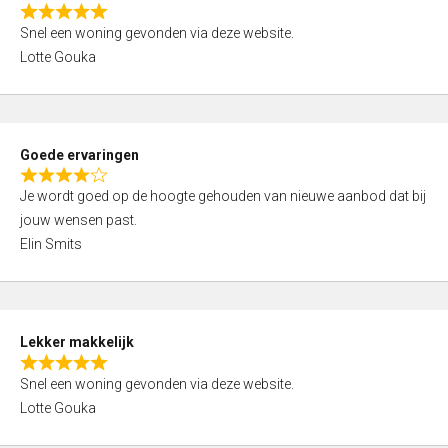
o
R
u
Snel een woning gevonden via deze website.
a
t
Lotte Gouka
t
o
e
f
d
5
5
Goede ervaringen
,
R
0
Je wordt goed op de hoogte gehouden van nieuwe aanbod dat bij
a
o
jouw wensen past.
t
u
Elin Smits
e
t
d
o
4
f
,
5
Lekker makkelijk
0
R
o
Snel een woning gevonden via deze website.
a
u
Lotte Gouka
t
t
e