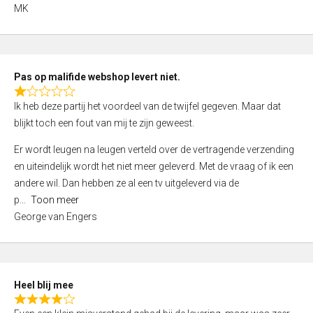
,
MK
0
o
u
t
Pas op malifide webshop levert niet.
o
R
Ik heb deze partij het voordeel van de twijfel gegeven. Maar dat
f
a
blijkt toch een fout van mij te zijn geweest.
5
t
e
Er wordt leugen na leugen verteld over de vertragende verzending
d
en uiteindelijk wordt het niet meer geleverd. Met de vraag of ik een
1
andere wil. Dan hebben ze al een tv uitgeleverd via de
,
p
Toon meer
0
George van Engers
o
u
t
o
Heel blij mee
f
R