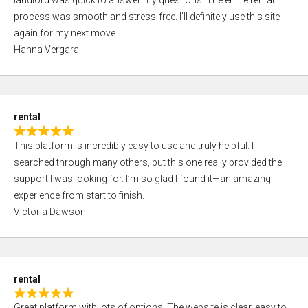
landlord was quick to answer my questions. The entire rental
e
o
process was smooth and stress-free. I’ll definitely use this site
d
f
again for my next move.
5
5
Hanna Vergara
,
0
o
u
rental
t
R
o
This platform is incredibly easy to use and truly helpful. I
a
f
searched through many others, but this one really provided the
t
5
support I was looking for. I’m so glad I found it—an amazing
e
experience from start to finish.
d
Victoria Dawson
5
,
0
o
rental
u
R
t
Great platform with lots of options. The website is clear, easy to