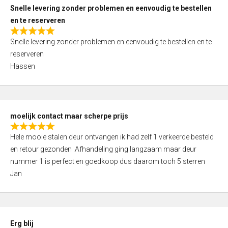
u
Snelle levering zonder problemen en eenvoudig te bestellen
t
en te reserveren
o
R
f
Snelle levering zonder problemen en eenvoudig te bestellen en te
a
5
reserveren
t
Hassen
e
d
5
,
moelijk contact maar scherpe prijs
0
R
o
Hele mooie stalen deur ontvangen ik had zelf 1 verkeerde besteld
a
u
en retour gezonden .Afhandeling ging langzaam maar deur
t
t
nummer 1 is perfect en goedkoop dus daarom toch 5 sterren
e
o
Jan
d
f
5
5
,
0
Erg blij