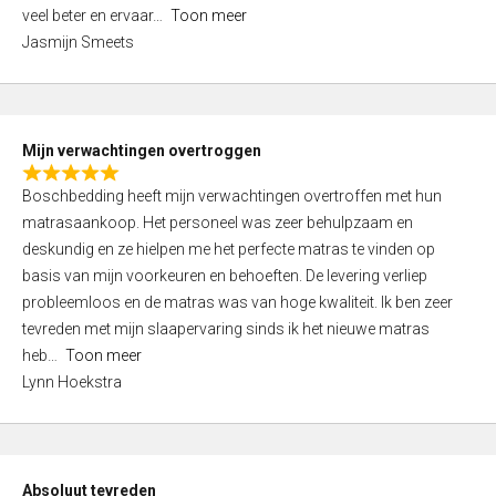
5
o
veel beter en ervaar
Toon meer
,
f
Jasmijn Smeets
0
5
o
u
t
Mijn verwachtingen overtroggen
o
R
f
Boschbedding heeft mijn verwachtingen overtroffen met hun
a
5
matrasaankoop. Het personeel was zeer behulpzaam en
t
deskundig en ze hielpen me het perfecte matras te vinden op
e
basis van mijn voorkeuren en behoeften. De levering verliep
d
probleemloos en de matras was van hoge kwaliteit. Ik ben zeer
5
tevreden met mijn slaapervaring sinds ik het nieuwe matras
,
heb
Toon meer
0
Lynn Hoekstra
o
u
t
o
Absoluut tevreden