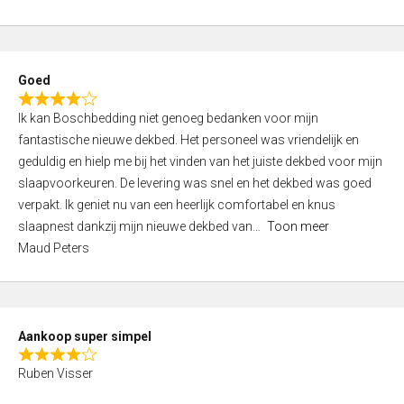
a
5
t
e
d
Goed
4
R
,
Ik kan Boschbedding niet genoeg bedanken voor mijn
a
0
fantastische nieuwe dekbed. Het personeel was vriendelijk en
t
o
geduldig en hielp me bij het vinden van het juiste dekbed voor mijn
e
u
slaapvoorkeuren. De levering was snel en het dekbed was goed
d
t
verpakt. Ik geniet nu van een heerlijk comfortabel en knus
4
o
slaapnest dankzij mijn nieuwe dekbed van
Toon meer
,
f
Maud Peters
0
5
o
u
t
Aankoop super simpel
o
R
f
Ruben Visser
a
5