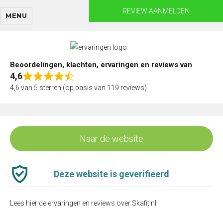
Skip
REVIEW AANMELDEN
MENU
to
content
Beoordelingen, klachten, ervaringen en reviews van
4,6
Rated
4,6 van 5 sterren (op basis van 119 reviews)
4,6
out
of
5
Naar de website
Deze website is geverifieerd
Lees hier de ervaringen en reviews over Skafit.nl