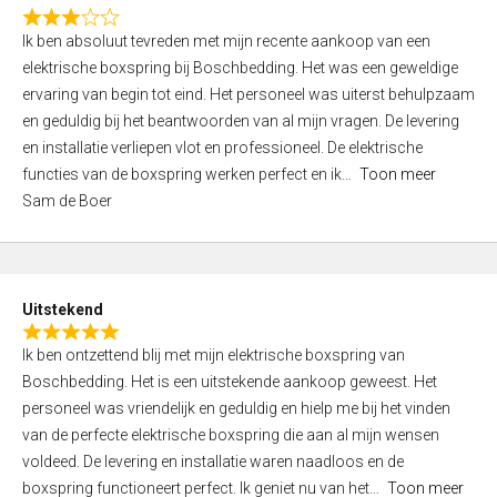
f
R
5
Ik ben absoluut tevreden met mijn recente aankoop van een
a
elektrische boxspring bij Boschbedding. Het was een geweldige
t
ervaring van begin tot eind. Het personeel was uiterst behulpzaam
e
en geduldig bij het beantwoorden van al mijn vragen. De levering
d
en installatie verliepen vlot en professioneel. De elektrische
3
functies van de boxspring werken perfect en ik
Toon meer
,
Sam de Boer
0
o
u
t
Uitstekend
o
R
f
Ik ben ontzettend blij met mijn elektrische boxspring van
a
5
Boschbedding. Het is een uitstekende aankoop geweest. Het
t
personeel was vriendelijk en geduldig en hielp me bij het vinden
e
van de perfecte elektrische boxspring die aan al mijn wensen
d
voldeed. De levering en installatie waren naadloos en de
5
boxspring functioneert perfect. Ik geniet nu van het
Toon meer