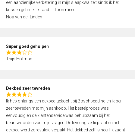
een aanzienlijke verbetering in mijn slaapkwaliteit sinds ik het
4
kussen gebruik. Ik raad
Toon meer
,
Noa van der Linden
0
o
u
t
Super goed geholpen
o
R
f
Thijs Hofman
a
5
t
e
d
Dekbed zeer tevreden
3
R
,
Ik heb onlangs een dekbed gekocht bij Boschbedding en ik ben
a
0
zeer tevreden met mijn aankoop. Het bestelproces was
t
o
eenvoudig en de klantenservice was behulpzaam bij het
e
u
beantwoorden van mijn vragen. De levering verliep vlot en het
d
t
dekbed werd zorgvuldig verpakt. Het dekbed zelf is heerlijk zacht
4