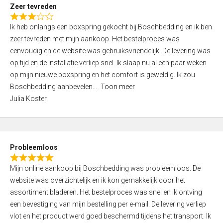
t
Zeer tevreden
o
R
f
Ik heb onlangs een boxspring gekocht bij Boschbedding en ik ben
a
5
zeer tevreden met mijn aankoop. Het bestelproces was
t
eenvoudig en de website was gebruiksvriendelijk. De levering was
e
op tijd en de installatie verliep snel. Ik slaap nu al een paar weken
d
op mijn nieuwe boxspring en het comfort is geweldig. Ik zou
3
Boschbedding aanbevelen
Toon meer
,
Julia Koster
0
o
u
t
Probleemloos
o
R
f
Mijn online aankoop bij Boschbedding was probleemloos. De
a
5
website was overzichtelijk en ik kon gemakkelijk door het
t
assortiment bladeren. Het bestelproces was snel en ik ontving
e
een bevestiging van mijn bestelling per e-mail. De levering verliep
d
vlot en het product werd goed beschermd tijdens het transport. Ik
5