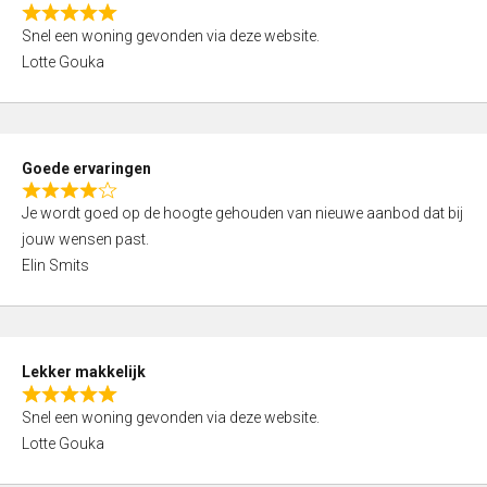
o
R
u
Snel een woning gevonden via deze website.
a
t
Lotte Gouka
t
o
e
f
d
5
5
Goede ervaringen
,
R
0
Je wordt goed op de hoogte gehouden van nieuwe aanbod dat bij
a
o
jouw wensen past.
t
u
Elin Smits
e
t
d
o
4
f
,
5
Lekker makkelijk
0
R
o
Snel een woning gevonden via deze website.
a
u
Lotte Gouka
t
t
e