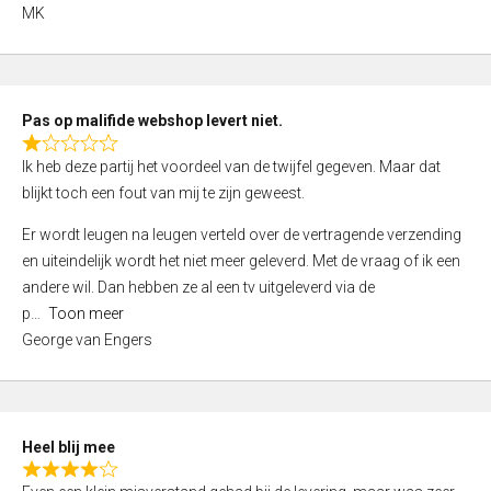
,
MK
0
o
u
t
Pas op malifide webshop levert niet.
o
R
Ik heb deze partij het voordeel van de twijfel gegeven. Maar dat
f
a
blijkt toch een fout van mij te zijn geweest.
5
t
e
Er wordt leugen na leugen verteld over de vertragende verzending
d
en uiteindelijk wordt het niet meer geleverd. Met de vraag of ik een
1
andere wil. Dan hebben ze al een tv uitgeleverd via de
,
p
Toon meer
0
George van Engers
o
u
t
o
Heel blij mee
f
R