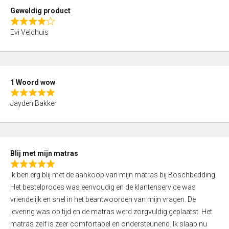
t
Geweldig product
o
R
f
Evi Veldhuis
a
5
t
e
d
1 Woord wow
4
R
,
Jayden Bakker
a
0
t
o
e
u
d
t
Blij met mijn matras
5
o
R
,
f
Ik ben erg blij met de aankoop van mijn matras bij Boschbedding.
a
0
5
Het bestelproces was eenvoudig en de klantenservice was
t
o
vriendelijk en snel in het beantwoorden van mijn vragen. De
e
u
levering was op tijd en de matras werd zorgvuldig geplaatst. Het
d
t
matras zelf is zeer comfortabel en ondersteunend. Ik slaap nu