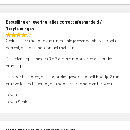
,
0
o
Bestelling en levering, alles correct afgehandeld /
u
Trapleuningen
t
R
o
Geduld is een schone zaak, maar als je even wacht, verloopt alles
a
f
correct, duidelijk mailcontact met Tim.
t
5
e
De stalen trapleuningen 3 x 3 cm zijn mooi, zeker de houders,
d
prachtig.
4
Tip voor het boren, geen boorolie, gewoon cobalt boortje 3 mm,
,
druk zetten met accutol, dan boor je niet te hard en het werkt.
0
o
Edwin
u
Edwin Smits
t
o
f
5