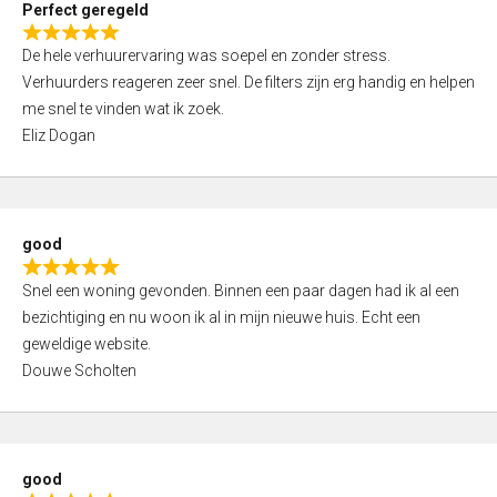
Perfect geregeld
o
R
u
De hele verhuurervaring was soepel en zonder stress.
a
t
Verhuurders reageren zeer snel. De filters zijn erg handig en helpen
t
o
me snel te vinden wat ik zoek.
e
f
Eliz Dogan
d
5
5
,
0
good
o
R
u
Snel een woning gevonden. Binnen een paar dagen had ik al een
a
t
bezichtiging en nu woon ik al in mijn nieuwe huis. Echt een
t
o
geweldige website.
e
f
Douwe Scholten
d
5
5
,
0
good
o