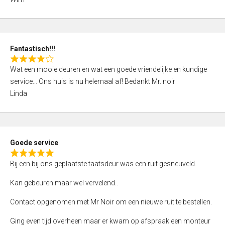
4
,
0
o
Fantastisch!!!
u
R
t
Wat een mooie deuren en wat een goede vriendelijke en kundige
a
o
service… Ons huis is nu helemaal af! Bedankt Mr. noir
t
f
Linda
e
5
d
4
,
Goede service
0
R
o
Bij een bij ons geplaatste taatsdeur was een ruit gesneuveld.
a
u
t
Kan gebeuren maar wel vervelend..
t
e
o
Contact opgenomen met Mr Noir om een nieuwe ruit te bestellen.
d
f
5
Ging even tijd overheen maar er kwam op afspraak een monteur
5