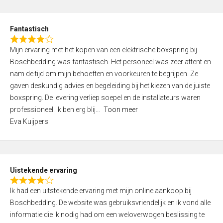
e
d
Fantastisch
5
R
,
Mijn ervaring met het kopen van een elektrische boxspring bij
a
0
Boschbedding was fantastisch. Het personeel was zeer attent en
t
o
nam de tijd om mijn behoeften en voorkeuren te begrijpen. Ze
e
u
gaven deskundig advies en begeleiding bij het kiezen van de juiste
d
t
boxspring. De levering verliep soepel en de installateurs waren
4
o
professioneel. Ik ben erg blij
Toon meer
,
f
Eva Kuijpers
0
5
o
u
t
Uistekende ervaring
o
R
f
Ik had een uitstekende ervaring met mijn online aankoop bij
a
5
Boschbedding. De website was gebruiksvriendelijk en ik vond alle
t
informatie die ik nodig had om een weloverwogen beslissing te
e