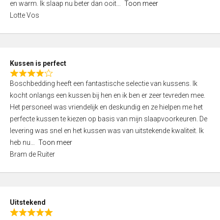
o
en warm. Ik slaap nu beter dan ooit
Toon meer
,
f
Lotte Vos
0
5
o
u
t
Kussen is perfect
o
R
f
Boschbedding heeft een fantastische selectie van kussens. Ik
a
5
kocht onlangs een kussen bij hen en ik ben er zeer tevreden mee.
t
Het personeel was vriendelijk en deskundig en ze hielpen me het
e
perfecte kussen te kiezen op basis van mijn slaapvoorkeuren. De
d
levering was snel en het kussen was van uitstekende kwaliteit. Ik
4
heb nu
Toon meer
,
Bram de Ruiter
0
o
u
t
Uitstekend
o
R
f