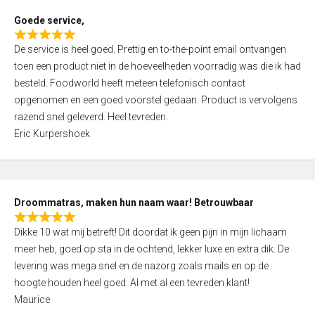
t
Goede service,
o
R
f
De service is heel goed. Prettig en to-the-point email ontvangen
a
5
toen een product niet in de hoeveelheden voorradig was die ik had
t
besteld. Foodworld heeft meteen telefonisch contact
e
opgenomen en een goed voorstel gedaan. Product is vervolgens
d
razend snel geleverd. Heel tevreden.
5
Eric Kurpershoek
,
0
o
u
Droommatras, maken hun naam waar! Betrouwbaar
t
R
o
Dikke 10 wat mij betreft! Dit doordat ik geen pijn in mijn lichaam
a
f
meer heb, goed op sta in de ochtend, lekker luxe en extra dik. De
t
5
levering was mega snel en de nazorg zoals mails en op de
e
hoogte houden heel goed. Al met al een tevreden klant!
d
Maurice
5