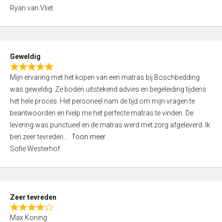
,
Ryan van Vliet
0
o
u
t
Geweldig
o
R
f
Mijn ervaring met het kopen van een matras bij Boschbedding
a
5
was geweldig. Ze boden uitstekend advies en begeleiding tijdens
t
het hele proces. Het personeel nam de tijd om mijn vragen te
e
beantwoorden en hielp me het perfecte matras te vinden. De
d
levering was punctueel en de matras werd met zorg afgeleverd. Ik
5
ben zeer tevreden
Toon meer
,
Sofie Westerhof
0
o
u
t
Zeer tevreden
o
R
f
Max Koning