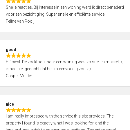
R
u
Snelle reacties. Bij interesse in een woning werd ik direct benaderd
a
t
voor een bezichtiging. Super snelle en efficiënte service.
t
o
Feline van Rooij
e
f
d
5
5
,
good
0
R
o
Efficiënt. De zoektocht naar een woning was zo snel en makkelijk,
a
u
ik had niet gedacht dat het zo eenvoudig zou zijn.
t
t
Casper Mulder
e
o
d
f
5
5
,
nice
0
R
o
I am really impressed with the service this site provides. The
a
u
property I found is exactly what I was looking for, and the
t
t