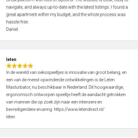
a
o
navigate, and always up-to-date with the latest listings. I found a
t
f
great apartment within my budget, and the whole process was
e
5
hassle-free.
d
Daniel
5
,
0
o
leten
u
R
t
In de wereld van seksspeeltjes is innovatie van groot belang, en
a
o
een van de meest opwindende ontwikkelingen is de Leten
t
f
Masturbator, nu beschikbaar in Nederland. Dit hoogwaardige,
e
5
ergonomisch ontworpen speeltje heeft de aandacht getrokken
d
van mannen die op zoek zijn naar een intensere en
5
bevredigendere ervaring. https://www.letendirect.nl/
,
leten
0
o
u