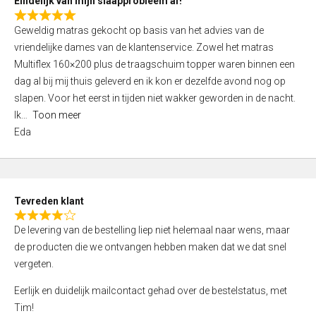
Eindelijk van mijn slaapprobleem af!
R
Geweldig matras gekocht op basis van het advies van de
a
vriendelijke dames van de klantenservice. Zowel het matras
t
Multiflex 160×200 plus de traagschuim topper waren binnen een
e
dag al bij mij thuis geleverd en ik kon er dezelfde avond nog op
d
slapen. Voor het eerst in tijden niet wakker geworden in de nacht.
5
Ik
Toon meer
,
Eda
0
o
u
t
Tevreden klant
o
R
f
De levering van de bestelling liep niet helemaal naar wens, maar
a
5
de producten die we ontvangen hebben maken dat we dat snel
t
vergeten.
e
d
Eerlijk en duidelijk mailcontact gehad over de bestelstatus, met
4
Tim!