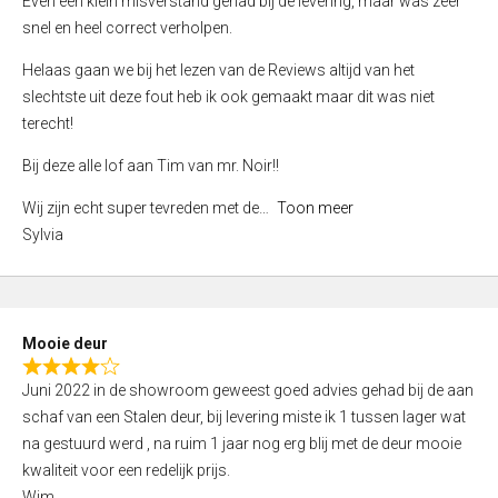
Even een klein misverstand gehad bij de levering, maar was zeer
5
a
snel en heel correct verholpen.
t
e
Helaas gaan we bij het lezen van de Reviews altijd van het
d
slechtste uit deze fout heb ik ook gemaakt maar dit was niet
4
terecht!
,
Bij deze alle lof aan Tim van mr. Noir!!
0
o
Wij zijn echt super tevreden met de
Toon meer
u
Sylvia
t
o
f
5
Mooie deur
R
Juni 2022 in de showroom geweest goed advies gehad bij de aan
a
schaf van een Stalen deur, bij levering miste ik 1 tussen lager wat
t
na gestuurd werd , na ruim 1 jaar nog erg blij met de deur mooie
e
kwaliteit voor een redelijk prijs.
d
Wim