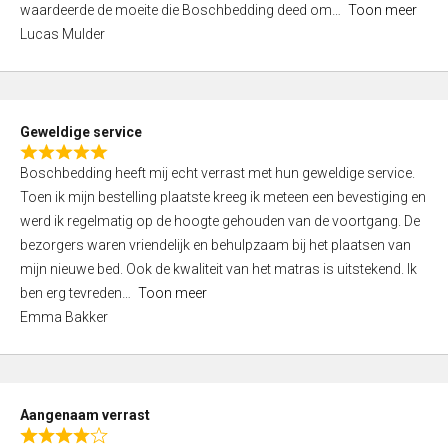
waardeerde de moeite die Boschbedding deed om
Toon meer
,
Lucas Mulder
0
o
u
t
Geweldige service
o
R
f
Boschbedding heeft mij echt verrast met hun geweldige service.
a
5
Toen ik mijn bestelling plaatste kreeg ik meteen een bevestiging en
t
werd ik regelmatig op de hoogte gehouden van de voortgang. De
e
bezorgers waren vriendelijk en behulpzaam bij het plaatsen van
d
mijn nieuwe bed. Ook de kwaliteit van het matras is uitstekend. Ik
5
ben erg tevreden
Toon meer
,
Emma Bakker
0
o
u
t
Aangenaam verrast
o
R