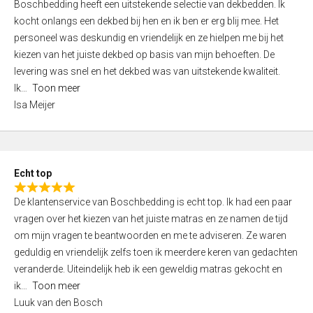
Boschbedding heeft een uitstekende selectie van dekbedden. Ik
a
5
kocht onlangs een dekbed bij hen en ik ben er erg blij mee. Het
t
personeel was deskundig en vriendelijk en ze hielpen me bij het
e
kiezen van het juiste dekbed op basis van mijn behoeften. De
d
levering was snel en het dekbed was van uitstekende kwaliteit.
5
Ik
Toon meer
,
Isa Meijer
0
o
u
t
Echt top
o
R
f
De klantenservice van Boschbedding is echt top. Ik had een paar
a
5
vragen over het kiezen van het juiste matras en ze namen de tijd
t
om mijn vragen te beantwoorden en me te adviseren. Ze waren
e
geduldig en vriendelijk zelfs toen ik meerdere keren van gedachten
d
veranderde. Uiteindelijk heb ik een geweldig matras gekocht en
5
ik
Toon meer
,
Luuk van den Bosch
0