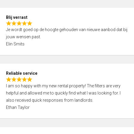
o
d
f
5
5
Blij verrast
,
R
0
Je wordt goed op de hoogte gehouden van nieuwe aanbod dat bij
a
o
jouw wensen past.
t
u
Elin Smits
e
t
d
o
5
f
,
5
Reliable service
0
R
o
I am so happy with my new rental property! The filters are very
a
u
helpful and allowed me to quickly find what I was looking for. I
t
t
also received quick responses from landlords.
e
o
Ethan Taylor
d
f
5
5
,
0