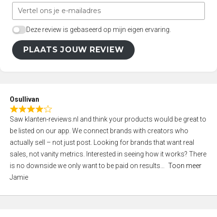
Deze review is gebaseerd op mijn eigen ervaring.
PLAATS JOUW REVIEW
Osullivan
R
Saw klanten-reviews.nl and think your products would be great to
a
be listed on our app. We connect brands with creators who
t
actually sell – not just post. Looking for brands that want real
e
sales, not vanity metrics. Interested in seeing how it works? There
d
is no downside we only want to be paid on results
Toon meer
4
Jamie
,
0
o