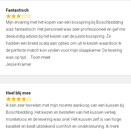
u
d
t
Fantastisch
4
o
R
,
f
Mijn ervaring met het kopen van een boxspring bij Boschbedding
a
0
5
was fantastisch. Het personeel was zeer professioneel en gaf me
t
o
deskundig advies bij het kiezen van de juiste boxspring. Ze
e
u
hadden een breed scala aan opties om uit te kiezen waardoor ik
d
t
de perfecte match kon vinden voor mijn slaapkamer. De levering
3
o
was op tijd
Toon meer
,
f
Jesse Kramer
0
5
o
u
t
Heel blij mee
o
R
f
Ik ben zeer tevreden met mijn recente aankoop van een kussen bij
a
5
Boschbedding. Het kiezen en bestellen van het kussen verliep
t
moeiteloos en de levering was snel. Het kussen zelf is van hoge
e
kwaliteit en biedt uitstekend comfort en ondersteuning. Ik merk
d