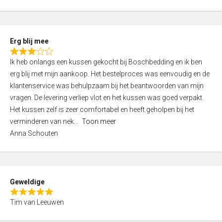
o
u
t
Erg blij mee
o
R
f
Ik heb onlangs een kussen gekocht bij Boschbedding en ik ben
a
5
erg blij met mijn aankoop. Het bestelproces was eenvoudig en de
t
klantenservice was behulpzaam bij het beantwoorden van mijn
e
vragen. De levering verliep vlot en het kussen was goed verpakt.
d
Het kussen zelf is zeer comfortabel en heeft geholpen bij het
3
verminderen van nek
Toon meer
,
Anna Schouten
0
o
u
t
Geweldige
o
R
f
Tim van Leeuwen
a
5
t