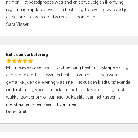
nemen. Het bestelproces was snel en eenvoudig en ik ontving
d
regelmatige updates over mijn bestelling. De levering was op tijd
4
en het product was goed verpakt
Toon meer
,
Sara Visser
0
o
u
t
Echt een verbetering
o
R
f
Mijn nieuwe kussen van Boschbedding heeft mijn slaapervaring
a
5
echt verbeterd. Het kiezen en bestellen van het kussen was
t
gemakkelijk en de levering was snel. Het kussen biedt uitstekende
e
ondersteuning voor mijn nek en hoofd en ik word nu uitgerust
d
wakker zonder pijn of stijfheid. De kwaliteit van het kussen is
5
merkbaar en ik ben zeer
Toon meer
,
Daan Smit
0
o
u