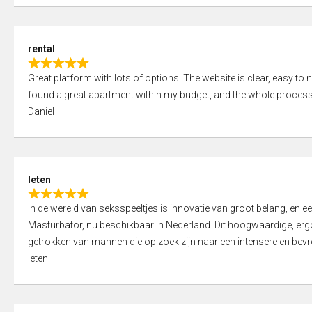
d
5
5
,
rental
0
R
o
Great platform with lots of options. The website is clear, easy to na
a
u
found a great apartment within my budget, and the whole process
t
t
Daniel
e
o
d
f
5
5
,
leten
0
R
o
In de wereld van seksspeeltjes is innovatie van groot belang, en 
a
u
Masturbator, nu beschikbaar in Nederland. Dit hoogwaardige, er
t
t
getrokken van mannen die op zoek zijn naar een intensere en bevre
e
o
leten
d
f
5
5
,