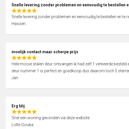
0
Snelle levering zonder problemen en eenvoudig te bestellen e
o
R
u
Snelle levering zonder problemen en eenvoudig te bestellen en te 
a
t
Hassen
t
o
e
f
d
5
5
moelijk contact maar scherpe prijs
,
R
0
Hele mooie stalen deur ontvangen ik had zelf 1 verkeerde bestel
a
o
deur nummer 1 is perfect en goedkoop dus daarom toch 5 sterre
t
u
Jan
e
t
d
o
5
f
,
5
Erg blij
0
R
o
Snel een woning gevonden via deze website.
a
u
Lotte Gouka
t