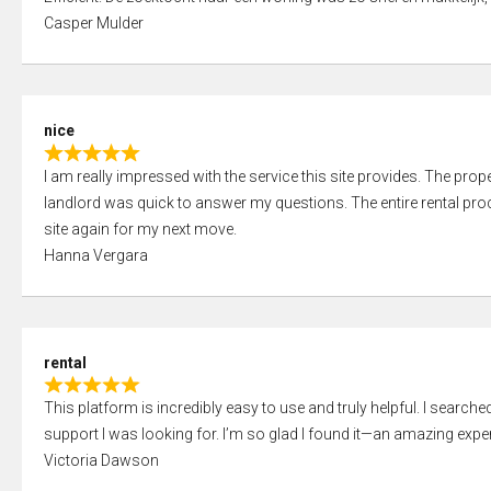
a
o
Casper Mulder
t
u
e
t
d
o
5
f
nice
,
5
R
0
I am really impressed with the service this site provides. The prope
a
o
landlord was quick to answer my questions. The entire rental proce
t
u
site again for my next move.
e
t
Hanna Vergara
d
o
5
f
,
5
0
rental
o
R
u
This platform is incredibly easy to use and truly helpful. I search
a
t
support I was looking for. I’m so glad I found it—an amazing exper
t
o
Victoria Dawson
e
f