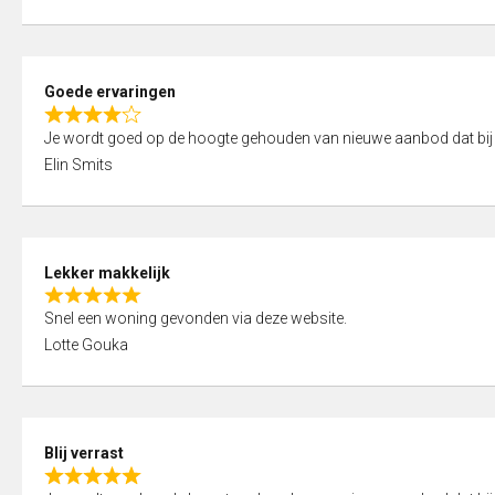
t
e
o
d
f
5
5
Goede ervaringen
,
R
0
Je wordt goed op de hoogte gehouden van nieuwe aanbod dat bij
a
o
Elin Smits
t
u
e
t
d
o
4
f
Lekker makkelijk
,
5
R
0
Snel een woning gevonden via deze website.
a
o
Lotte Gouka
t
u
e
t
d
o
5
f
Blij verrast
,
5
R
0