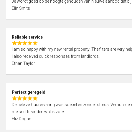
Je wordt goed op de hoogte gehouden van nieuwe aanbod dat bij
a
o
Elin Smits
t
u
e
t
d
o
5
f
Reliable service
,
5
R
0
I am so happy with my new rental property! The filters are very hel
a
o
I also received quick responses from landlords.
t
u
Ethan Taylor
e
t
d
o
5
f
,
5
Perfect geregeld
0
R
o
De hele verhuurervaring was soepel en zonder stress. Verhuurders r
a
u
me snel te vinden wat ik zoek.
t
t
Eliz Dogan
e
o
d
f