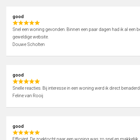
5
5
,
good
0
R
o
Snel een woning gevonden. Binnen een paar dagen had ik al een bez
a
u
geweldige website.
t
t
Douwe Scholten
e
o
d
f
5
5
,
good
0
R
o
Snelle reacties. Bij interesse in een woning werd ik direct benaderd
a
u
Feline van Rooij
t
t
e
o
d
f
5
5
good
,
R
0
Efficiënt. De zoektocht naar een woning was zo snel en makkelijk, 