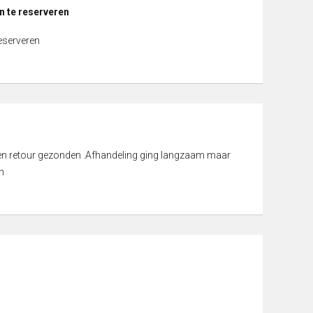
n te reserveren
reserveren
d en retour gezonden .Afhandeling ging langzaam maar
n