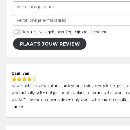
Deze review is gebaseerd op mijn eigen ervaring.
PLAATS JOUW REVIEW
Osullivan
R
Saw klanten-reviews.nl and think your products would be great to
a
who actually sell – not just post. Looking for brands that want real
t
works? There is no downside we only want to be paid on results
e
Jamie
d
4
,