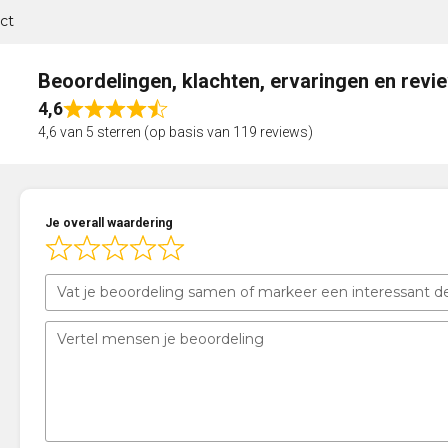
ct
Beoordelingen, klachten, ervaringen en revi
4,6
Rated
4,6 van 5 sterren (op basis van 119 reviews)
4,6
out
of
5
Je overall waardering