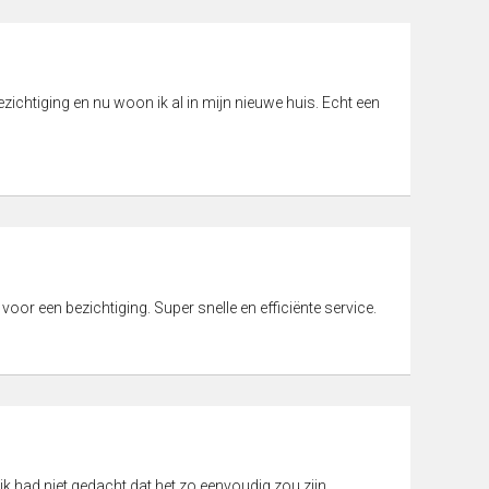
ichtiging en nu woon ik al in mijn nieuwe huis. Echt een
 voor een bezichtiging. Super snelle en efficiënte service.
ik had niet gedacht dat het zo eenvoudig zou zijn.