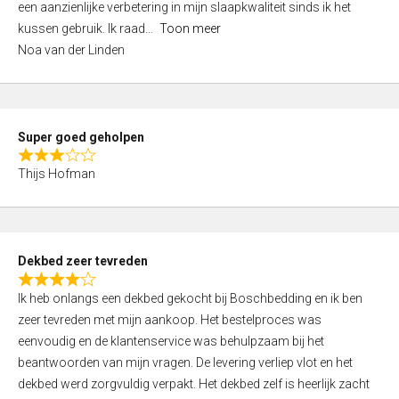
een aanzienlijke verbetering in mijn slaapkwaliteit sinds ik het
4
kussen gebruik. Ik raad
Toon meer
,
Noa van der Linden
0
o
u
t
Super goed geholpen
o
R
f
Thijs Hofman
a
5
t
e
d
Dekbed zeer tevreden
3
R
,
Ik heb onlangs een dekbed gekocht bij Boschbedding en ik ben
a
0
zeer tevreden met mijn aankoop. Het bestelproces was
t
o
eenvoudig en de klantenservice was behulpzaam bij het
e
u
beantwoorden van mijn vragen. De levering verliep vlot en het
d
t
dekbed werd zorgvuldig verpakt. Het dekbed zelf is heerlijk zacht
4