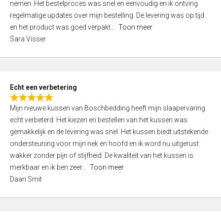
nemen. Het bestelproces was snel en eenvoudig en ik ontving
d
regelmatige updates over mijn bestelling. De levering was op tijd
4
en het product was goed verpakt
Toon meer
,
Sara Visser
0
o
u
t
Echt een verbetering
o
R
f
Mijn nieuwe kussen van Boschbedding heeft mijn slaapervaring
a
5
echt verbeterd. Het kiezen en bestellen van het kussen was
t
gemakkelijk en de levering was snel. Het kussen biedt uitstekende
e
ondersteuning voor mijn nek en hoofd en ik word nu uitgerust
d
wakker zonder pijn of stijfheid. De kwaliteit van het kussen is
5
merkbaar en ik ben zeer
Toon meer
,
Daan Smit
0
o
u