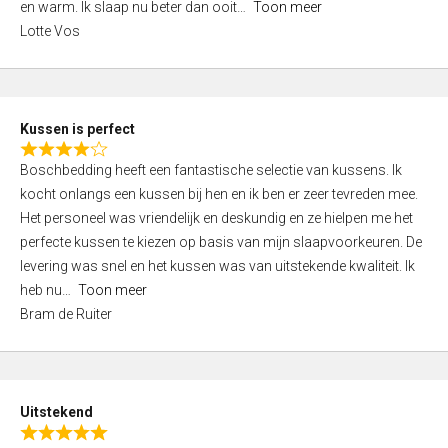
o
en warm. Ik slaap nu beter dan ooit
Toon meer
,
f
Lotte Vos
0
5
o
u
t
Kussen is perfect
o
R
f
Boschbedding heeft een fantastische selectie van kussens. Ik
a
5
kocht onlangs een kussen bij hen en ik ben er zeer tevreden mee.
t
Het personeel was vriendelijk en deskundig en ze hielpen me het
e
perfecte kussen te kiezen op basis van mijn slaapvoorkeuren. De
d
levering was snel en het kussen was van uitstekende kwaliteit. Ik
4
heb nu
Toon meer
,
Bram de Ruiter
0
o
u
t
Uitstekend
o
R
f