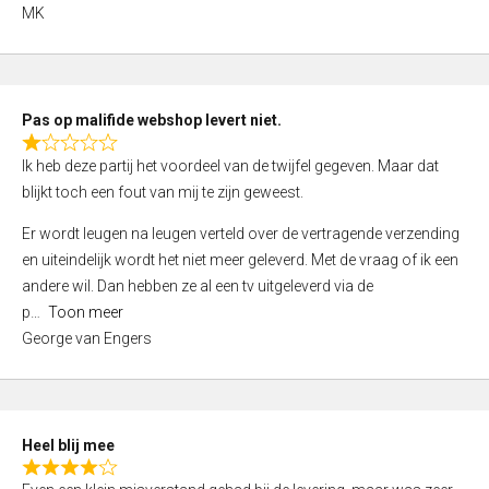
,
MK
0
o
u
t
Pas op malifide webshop levert niet.
o
R
Ik heb deze partij het voordeel van de twijfel gegeven. Maar dat
f
a
blijkt toch een fout van mij te zijn geweest.
5
t
e
Er wordt leugen na leugen verteld over de vertragende verzending
d
en uiteindelijk wordt het niet meer geleverd. Met de vraag of ik een
1
andere wil. Dan hebben ze al een tv uitgeleverd via de
,
p
Toon meer
0
George van Engers
o
u
t
o
Heel blij mee
f
R