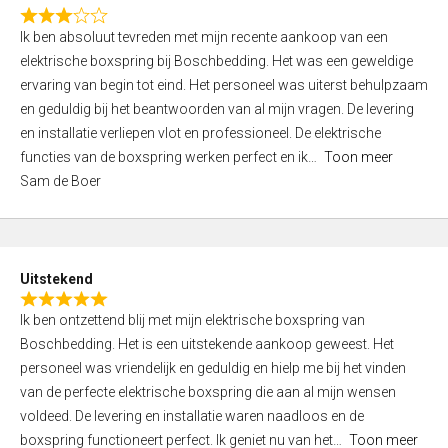
f
R
5
Ik ben absoluut tevreden met mijn recente aankoop van een
a
elektrische boxspring bij Boschbedding. Het was een geweldige
t
ervaring van begin tot eind. Het personeel was uiterst behulpzaam
e
en geduldig bij het beantwoorden van al mijn vragen. De levering
d
en installatie verliepen vlot en professioneel. De elektrische
3
functies van de boxspring werken perfect en ik
Toon meer
,
Sam de Boer
0
o
u
t
Uitstekend
o
R
f
Ik ben ontzettend blij met mijn elektrische boxspring van
a
5
Boschbedding. Het is een uitstekende aankoop geweest. Het
t
personeel was vriendelijk en geduldig en hielp me bij het vinden
e
van de perfecte elektrische boxspring die aan al mijn wensen
d
voldeed. De levering en installatie waren naadloos en de
5
boxspring functioneert perfect. Ik geniet nu van het
Toon meer