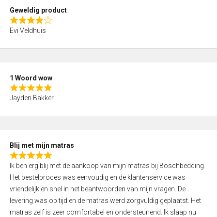
t
Geweldig product
o
R
f
Evi Veldhuis
a
5
t
e
d
1 Woord wow
4
R
,
Jayden Bakker
a
0
t
o
e
u
d
t
Blij met mijn matras
5
o
R
,
f
Ik ben erg blij met de aankoop van mijn matras bij Boschbedding.
a
0
5
Het bestelproces was eenvoudig en de klantenservice was
t
o
vriendelijk en snel in het beantwoorden van mijn vragen. De
e
u
levering was op tijd en de matras werd zorgvuldig geplaatst. Het
d
t
matras zelf is zeer comfortabel en ondersteunend. Ik slaap nu