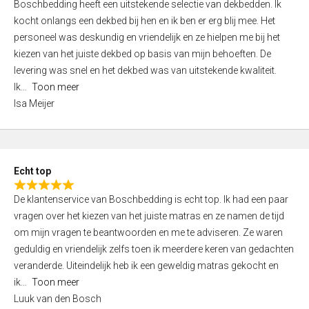
Boschbedding heeft een uitstekende selectie van dekbedden. Ik
a
5
kocht onlangs een dekbed bij hen en ik ben er erg blij mee. Het
t
personeel was deskundig en vriendelijk en ze hielpen me bij het
e
kiezen van het juiste dekbed op basis van mijn behoeften. De
d
levering was snel en het dekbed was van uitstekende kwaliteit.
5
Ik
Toon meer
,
Isa Meijer
0
o
u
t
Echt top
o
R
f
De klantenservice van Boschbedding is echt top. Ik had een paar
a
5
vragen over het kiezen van het juiste matras en ze namen de tijd
t
om mijn vragen te beantwoorden en me te adviseren. Ze waren
e
geduldig en vriendelijk zelfs toen ik meerdere keren van gedachten
d
veranderde. Uiteindelijk heb ik een geweldig matras gekocht en
5
ik
Toon meer
,
Luuk van den Bosch
0