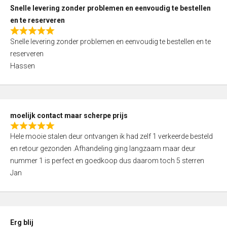
u
Snelle levering zonder problemen en eenvoudig te bestellen
t
en te reserveren
o
R
f
Snelle levering zonder problemen en eenvoudig te bestellen en te
a
5
reserveren
t
Hassen
e
d
5
,
moelijk contact maar scherpe prijs
0
R
o
Hele mooie stalen deur ontvangen ik had zelf 1 verkeerde besteld
a
u
en retour gezonden .Afhandeling ging langzaam maar deur
t
t
nummer 1 is perfect en goedkoop dus daarom toch 5 sterren
e
o
Jan
d
f
5
5
,
0
Erg blij