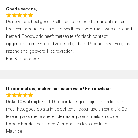
t
Goede service,
o
R
f
De service is heel goed. Prettig en to-the-point email ontvangen
a
5
toen een product niet in de hoeveelheden voorradig was die ik had
t
besteld. Foodworld heeft meteen telefonisch contact
e
opgenomen en een goed voorstel gedaan. Product is vervolgens
d
razend snel geleverd. Heel tevreden.
5
Eric Kurpershoek
,
0
o
u
Droommatras, maken hun naam waar! Betrouwbaar
t
R
o
Dikke 10 wat mij betreft! Dit doordat ik geen pijn in mijn lichaam
a
f
meer heb, goed op sta in de ochtend, lekker luxe en extra dik. De
t
5
levering was mega snel en de nazorg zoals mails en op de
e
hoogte houden heel goed. Al met al een tevreden klant!
d
Maurice
5