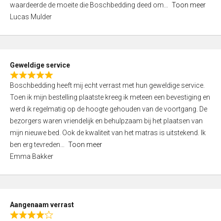
waardeerde de moeite die Boschbedding deed om
Toon meer
,
Lucas Mulder
0
o
u
t
Geweldige service
o
R
f
Boschbedding heeft mij echt verrast met hun geweldige service.
a
5
Toen ik mijn bestelling plaatste kreeg ik meteen een bevestiging en
t
werd ik regelmatig op de hoogte gehouden van de voortgang. De
e
bezorgers waren vriendelijk en behulpzaam bij het plaatsen van
d
mijn nieuwe bed. Ook de kwaliteit van het matras is uitstekend. Ik
5
ben erg tevreden
Toon meer
,
Emma Bakker
0
o
u
t
Aangenaam verrast
o
R