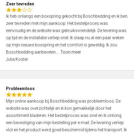
t
Zeer tevreden
o
R
f
Ik heb onlangs een boxspring gekocht bij Boschbedding en ik ben
a
5
zeer tevreden met mijn aankoop. Het bestelproces was
t
eenvoudig en de website was gebruiksvriendelijk. De levering was
e
op tijd en de installatie verliep snel. Ik slaap nu al een paar weken
d
op mijn nieuwe boxspring en het comfort is geweldig. Ik zou
3
Boschbedding aanbevelen
Toon meer
,
Julia Koster
0
o
u
t
Probleemloos
o
R
f
Mijn online aankoop bij Boschbedding was probleemloos. De
a
5
website was overzichtelijk en ik kon gemakkelijk door het
t
assortiment bladeren. Het bestelproces was snel en ik ontving
e
een bevestiging van mijn bestelling per e-mail. De levering verliep
d
vlot en het product werd goed beschermd tijdens het transport. Ik
5