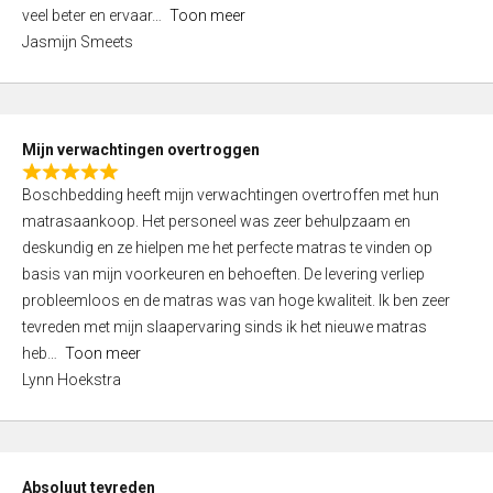
5
o
veel beter en ervaar
Toon meer
,
f
Jasmijn Smeets
0
5
o
u
t
Mijn verwachtingen overtroggen
o
R
f
Boschbedding heeft mijn verwachtingen overtroffen met hun
a
5
matrasaankoop. Het personeel was zeer behulpzaam en
t
deskundig en ze hielpen me het perfecte matras te vinden op
e
basis van mijn voorkeuren en behoeften. De levering verliep
d
probleemloos en de matras was van hoge kwaliteit. Ik ben zeer
5
tevreden met mijn slaapervaring sinds ik het nieuwe matras
,
heb
Toon meer
0
Lynn Hoekstra
o
u
t
o
Absoluut tevreden