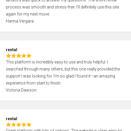
landlord was quick to answer my questions. The entire rental
e
o
process was smooth and stress-free. I’ll definitely use this site
d
f
again for my next move.
5
5
Hanna Vergara
,
0
o
u
rental
t
R
o
This platform is incredibly easy to use and truly helpful. I
a
f
searched through many others, but this one really provided the
t
5
support I was looking for. I’m so glad I found it—an amazing
e
experience from start to finish.
d
Victoria Dawson
5
,
0
o
rental
u
R
t
Great platform with lots of options. The website is clear, easy to