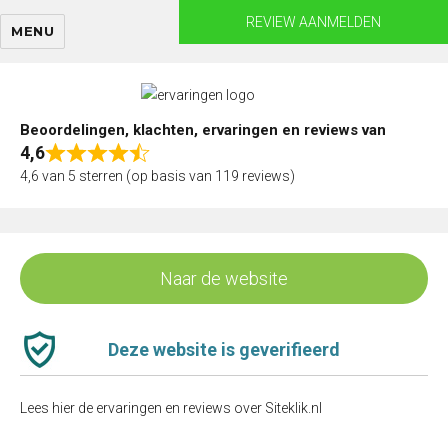
Skip
REVIEW AANMELDEN
MENU
to
content
Beoordelingen, klachten, ervaringen en reviews van
4,6
Rated
4,6 van 5 sterren (op basis van 119 reviews)
4,6
out
of
5
Naar de website
Deze website is geverifieerd
Lees hier de ervaringen en reviews over Siteklik.nl