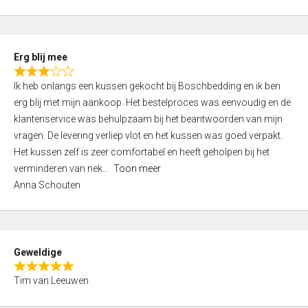
o
u
t
Erg blij mee
o
R
f
Ik heb onlangs een kussen gekocht bij Boschbedding en ik ben
a
5
erg blij met mijn aankoop. Het bestelproces was eenvoudig en de
t
klantenservice was behulpzaam bij het beantwoorden van mijn
e
vragen. De levering verliep vlot en het kussen was goed verpakt.
d
Het kussen zelf is zeer comfortabel en heeft geholpen bij het
3
verminderen van nek
Toon meer
,
Anna Schouten
0
o
u
t
Geweldige
o
R
f
Tim van Leeuwen
a
5
t