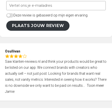
Deze review is gebaseerd op mijn eigen ervaring.
PLAATS JOUW REVIEW
Osullivan
R
Saw klanten-reviews.nl and think your products would be great to
a
be listed on our app. We connect brands with creators who
t
actually sell – not just post. Looking for brands that want real
e
sales, not vanity metrics. Interested in seeing how it works? There
d
is no downside we only want to be paid on results
Toon meer
4
Jamie
,
0
o