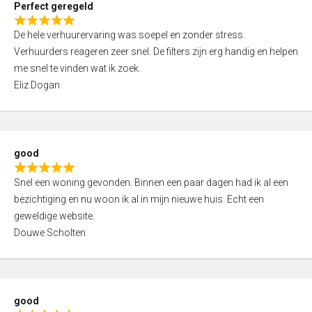
Perfect geregeld
o
R
u
De hele verhuurervaring was soepel en zonder stress.
a
t
Verhuurders reageren zeer snel. De filters zijn erg handig en helpen
t
o
me snel te vinden wat ik zoek.
e
f
Eliz Dogan
d
5
5
,
0
good
o
R
u
Snel een woning gevonden. Binnen een paar dagen had ik al een
a
t
bezichtiging en nu woon ik al in mijn nieuwe huis. Echt een
t
o
geweldige website.
e
f
Douwe Scholten
d
5
5
,
0
good
o