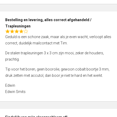
,
0
o
Bestelling en levering, alles correct afgehandeld /
u
Trapleuningen
t
R
o
Geduld is een schone zaak, maar als je even wacht, verloopt alles
a
f
correct, duidelijk mailcontact met Tim.
t
5
e
De stalen trapleuningen 3 x 3 cm zijn mooi, zeker de houders,
d
prachtig.
4
Tip voor het boren, geen boorolie, gewoon cobalt boortje 3 mm,
,
druk zetten met accutol, dan boor je niet te hard en het werkt.
0
o
Edwin
u
Edwin Smits
t
o
f
5