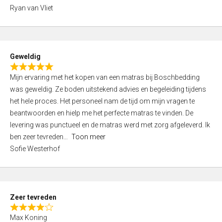
,
Ryan van Vliet
0
o
u
t
Geweldig
o
R
f
Mijn ervaring met het kopen van een matras bij Boschbedding
a
5
was geweldig. Ze boden uitstekend advies en begeleiding tijdens
t
het hele proces. Het personeel nam de tijd om mijn vragen te
e
beantwoorden en hielp me het perfecte matras te vinden. De
d
levering was punctueel en de matras werd met zorg afgeleverd. Ik
5
ben zeer tevreden
Toon meer
,
Sofie Westerhof
0
o
u
t
Zeer tevreden
o
R
f
Max Koning