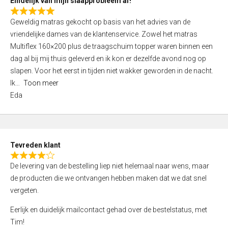
Eindelijk van mijn slaapprobleem af!
R
Geweldig matras gekocht op basis van het advies van de
a
vriendelijke dames van de klantenservice. Zowel het matras
t
Multiflex 160×200 plus de traagschuim topper waren binnen een
e
dag al bij mij thuis geleverd en ik kon er dezelfde avond nog op
d
slapen. Voor het eerst in tijden niet wakker geworden in de nacht.
5
Ik
Toon meer
,
Eda
0
o
u
t
Tevreden klant
o
R
f
De levering van de bestelling liep niet helemaal naar wens, maar
a
5
de producten die we ontvangen hebben maken dat we dat snel
t
vergeten.
e
d
Eerlijk en duidelijk mailcontact gehad over de bestelstatus, met
4
Tim!