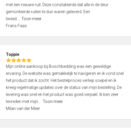
,
met een nieuwe ruit. Deze constateerde dat alle in de deur
0
gemonteerde ruiten te dun waren geleverd. Een
o
tweed
Toon meer
u
Frans Faas
t
o
f
5
Toppie
R
Mijn online aankoop bij Boschbedding was een geweldige
a
ervaring. De website was gemakkelijk te navigeren en ik vond snel
t
het product dat ik zocht. Het bestelproces verliep soepel en ik
e
kreeg regelmatige updates over de status van mijn bestelling. De
d
levering was snel en het product was goed verpakt. Ik ben zeer
5
tevreden met mijn
Toon meer
,
Milan van der Meer
0
o
u