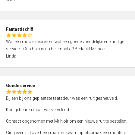
4
,
0
o
Fantastisch!!!
u
R
t
Wat een mooie deuren en wat een goede vriendelijke en kundige
a
o
service… Ons huis is nu helemaal af! Bedankt Mr. noir
t
f
Linda
e
5
d
4
,
Goede service
0
R
o
Bij een bij ons geplaatste taatsdeur was een ruit gesneuveld.
a
u
t
Kan gebeuren maar wel vervelend..
t
e
o
Contact opgenomen met Mr Noir om een nieuwe ruit te bestellen.
d
f
5
Ging even tijd overheen maar er kwam op afspraak een monteur
5