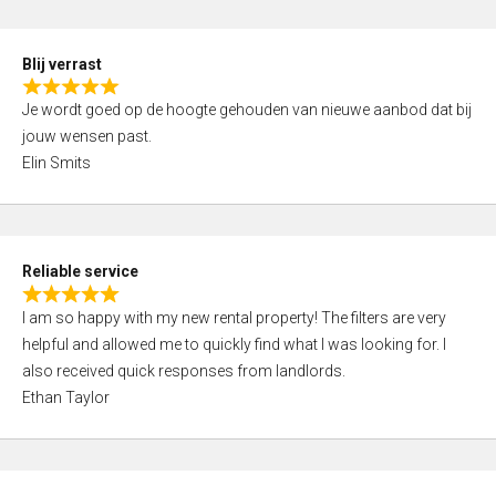
o
d
f
5
5
Blij verrast
,
R
0
Je wordt goed op de hoogte gehouden van nieuwe aanbod dat bij
a
o
jouw wensen past.
t
u
Elin Smits
e
t
d
o
5
f
,
5
Reliable service
0
R
o
I am so happy with my new rental property! The filters are very
a
u
helpful and allowed me to quickly find what I was looking for. I
t
t
also received quick responses from landlords.
e
o
Ethan Taylor
d
f
5
5
,
0