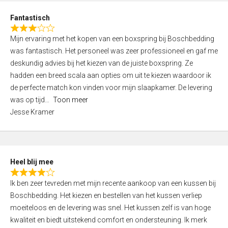
u
d
t
Fantastisch
4
o
R
,
f
Mijn ervaring met het kopen van een boxspring bij Boschbedding
a
0
5
was fantastisch. Het personeel was zeer professioneel en gaf me
t
o
deskundig advies bij het kiezen van de juiste boxspring. Ze
e
u
hadden een breed scala aan opties om uit te kiezen waardoor ik
d
t
de perfecte match kon vinden voor mijn slaapkamer. De levering
3
o
was op tijd
Toon meer
,
f
Jesse Kramer
0
5
o
u
t
Heel blij mee
o
R
f
Ik ben zeer tevreden met mijn recente aankoop van een kussen bij
a
5
Boschbedding. Het kiezen en bestellen van het kussen verliep
t
moeiteloos en de levering was snel. Het kussen zelf is van hoge
e
kwaliteit en biedt uitstekend comfort en ondersteuning. Ik merk
d