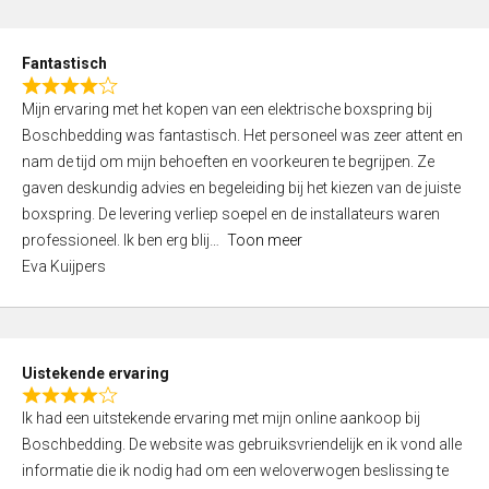
e
d
Fantastisch
5
R
,
Mijn ervaring met het kopen van een elektrische boxspring bij
a
0
Boschbedding was fantastisch. Het personeel was zeer attent en
t
o
nam de tijd om mijn behoeften en voorkeuren te begrijpen. Ze
e
u
gaven deskundig advies en begeleiding bij het kiezen van de juiste
d
t
boxspring. De levering verliep soepel en de installateurs waren
4
o
professioneel. Ik ben erg blij
Toon meer
,
f
Eva Kuijpers
0
5
o
u
t
Uistekende ervaring
o
R
f
Ik had een uitstekende ervaring met mijn online aankoop bij
a
5
Boschbedding. De website was gebruiksvriendelijk en ik vond alle
t
informatie die ik nodig had om een weloverwogen beslissing te
e