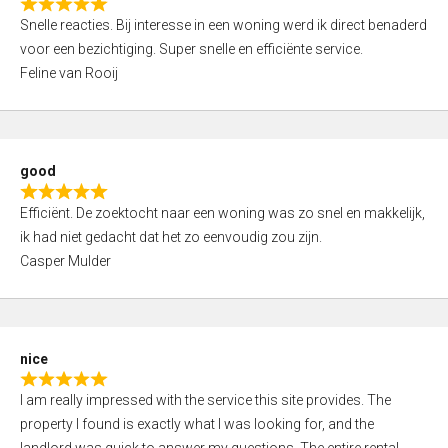
R
u
Snelle reacties. Bij interesse in een woning werd ik direct benaderd
a
t
voor een bezichtiging. Super snelle en efficiënte service.
t
o
Feline van Rooij
e
f
d
5
5
,
good
0
R
o
Efficiënt. De zoektocht naar een woning was zo snel en makkelijk,
a
u
ik had niet gedacht dat het zo eenvoudig zou zijn.
t
t
Casper Mulder
e
o
d
f
5
5
,
nice
0
R
o
I am really impressed with the service this site provides. The
a
u
property I found is exactly what I was looking for, and the
t
t