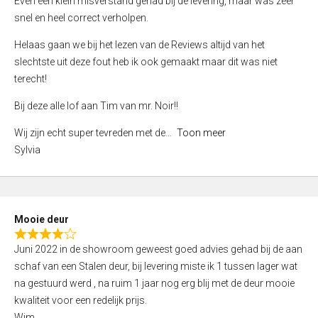
Even een klein misverstand gehad bij de levering, maar was zeer
5
a
snel en heel correct verholpen.
t
e
Helaas gaan we bij het lezen van de Reviews altijd van het
d
slechtste uit deze fout heb ik ook gemaakt maar dit was niet
4
terecht!
,
Bij deze alle lof aan Tim van mr. Noir!!
0
o
Wij zijn echt super tevreden met de
Toon meer
u
Sylvia
t
o
f
5
Mooie deur
R
Juni 2022 in de showroom geweest goed advies gehad bij de aan
a
schaf van een Stalen deur, bij levering miste ik 1 tussen lager wat
t
na gestuurd werd , na ruim 1 jaar nog erg blij met de deur mooie
e
kwaliteit voor een redelijk prijs.
d
Wim