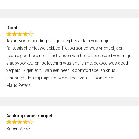
a
5
t
e
d
Goed
4
R
,
Ik kan Boschbedding niet genoeg bedanken voor mijn
a
0
fantastische nieuwe dekbed. Het personeel was vriendelijk en
t
o
geduldig en hielp me bij het vinden van het juiste dekbed voor mijn
e
u
slaapvoorkeuren. De levering was snel en het dekbed was goed
d
t
verpakt. Ik geniet nu van een heerlijk comfortabel en knus
4
o
slaapnest dankzij mijn nieuwe dekbed van
Toon meer
,
f
Maud Peters
0
5
o
u
t
Aankoop super simpel
o
R
f
Ruben Visser
a
5