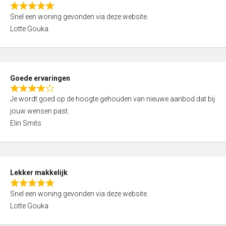
o
R
u
Snel een woning gevonden via deze website.
a
t
Lotte Gouka
t
o
e
f
d
5
5
Goede ervaringen
,
R
0
Je wordt goed op de hoogte gehouden van nieuwe aanbod dat bij
a
o
jouw wensen past.
t
u
Elin Smits
e
t
d
o
4
f
,
5
Lekker makkelijk
0
R
o
Snel een woning gevonden via deze website.
a
u
Lotte Gouka
t
t
e