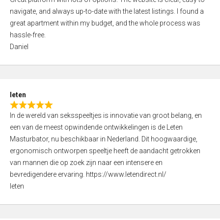
a
o
navigate, and always up-to-date with the latest listings. I found a
t
f
great apartment within my budget, and the whole process was
e
5
hassle-free.
d
Daniel
5
,
0
o
leten
u
R
t
In de wereld van seksspeeltjes is innovatie van groot belang, en
a
o
een van de meest opwindende ontwikkelingen is de Leten
t
f
Masturbator, nu beschikbaar in Nederland. Dit hoogwaardige,
e
5
ergonomisch ontworpen speeltje heeft de aandacht getrokken
d
van mannen die op zoek zijn naar een intensere en
5
bevredigendere ervaring. https://www.letendirect.nl/
,
leten
0
o
u