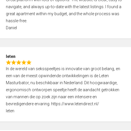
a
o
navigate, and always up-to-date with the latest listings. I found a
t
f
great apartment within my budget, and the whole process was
e
5
hassle-free.
d
Daniel
5
,
0
o
leten
u
R
t
In de wereld van seksspeeltjes is innovatie van groot belang, en
a
o
een van de meest opwindende ontwikkelingen is de Leten
t
f
Masturbator, nu beschikbaar in Nederland. Dit hoogwaardige,
e
5
ergonomisch ontworpen speeltje heeft de aandacht getrokken
d
van mannen die op zoek zijn naar een intensere en
5
bevredigendere ervaring. https://www.letendirect.nl/
,
leten
0
o
u