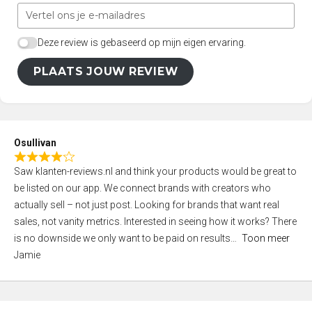
Deze review is gebaseerd op mijn eigen ervaring.
PLAATS JOUW REVIEW
Osullivan
R
Saw klanten-reviews.nl and think your products would be great to
a
be listed on our app. We connect brands with creators who
t
actually sell – not just post. Looking for brands that want real
e
sales, not vanity metrics. Interested in seeing how it works? There
d
is no downside we only want to be paid on results
Toon meer
4
Jamie
,
0
o