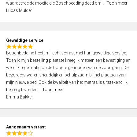
waardeerde de moeite die Boschbedding deed om
Toon meer
,
Lucas Mulder
0
o
u
t
Geweldige service
o
R
f
Boschbedding heeft mij echt verrast met hun geweldige service.
a
5
Toen ik mijn bestelling plaatste kreeg ik meteen een bevestiging en
t
werd ik regelmatig op de hoogte gehouden van de voortgang. De
e
bezorgers waren vriendelijk en behulpzaam bij het plaatsen van
d
mijn nieuwe bed. Ook de kwaliteit van het matras is uitstekend. Ik
5
ben erg tevreden
Toon meer
,
Emma Bakker
0
o
u
t
Aangenaam verrast
o
R