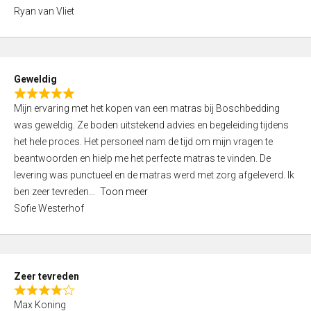
,
Ryan van Vliet
0
o
u
t
Geweldig
o
R
f
Mijn ervaring met het kopen van een matras bij Boschbedding
a
5
was geweldig. Ze boden uitstekend advies en begeleiding tijdens
t
het hele proces. Het personeel nam de tijd om mijn vragen te
e
beantwoorden en hielp me het perfecte matras te vinden. De
d
levering was punctueel en de matras werd met zorg afgeleverd. Ik
5
ben zeer tevreden
Toon meer
,
Sofie Westerhof
0
o
u
t
Zeer tevreden
o
R
f
Max Koning