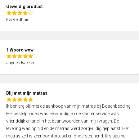
t
Geweldig product
o
R
f
Evi Veldhuis
a
5
t
e
d
1 Woord wow
4
R
,
Jayden Bakker
a
0
t
o
e
u
d
t
Blij met mijn matras
5
o
R
,
f
Ik ben erg blij met de aankoop van mijn matras bij Boschbedding.
a
0
5
Het bestelproces was eenvoudig en de klantenservice was
t
o
vriendelijk en snel in het beantwoorden van mijn vragen. De
e
u
levering was op tijd en de matras werd zorgvuldig geplaatst. Het
d
t
matras zelf is zeer comfortabel en ondersteunend. Ik slaap nu