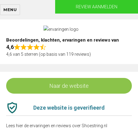
Skip
REVIEW AANMELDEN
MENU
to
content
Beoordelingen, klachten, ervaringen en reviews van
4,6
Rated
4,6 van 5 sterren (op basis van 119 reviews)
4,6
out
of
5
Naar de website
Deze website is geverifieerd
Lees hier de ervaringen en reviews over Shoestring.nl