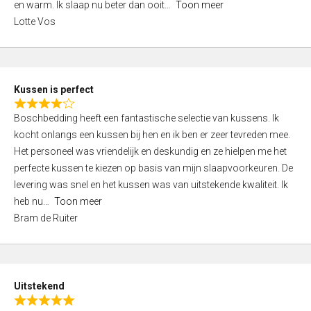
o
en warm. Ik slaap nu beter dan ooit
Toon meer
,
f
Lotte Vos
0
5
o
u
t
Kussen is perfect
o
R
f
Boschbedding heeft een fantastische selectie van kussens. Ik
a
5
kocht onlangs een kussen bij hen en ik ben er zeer tevreden mee.
t
Het personeel was vriendelijk en deskundig en ze hielpen me het
e
perfecte kussen te kiezen op basis van mijn slaapvoorkeuren. De
d
levering was snel en het kussen was van uitstekende kwaliteit. Ik
4
heb nu
Toon meer
,
Bram de Ruiter
0
o
u
t
Uitstekend
o
R
f