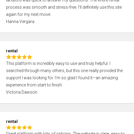
landlord was quick to answer my questions. The entire rental
e
o
process was smooth and stress-free. I’ll definitely use this site
d
f
again for my next move.
5
5
Hanna Vergara
,
0
o
u
rental
t
R
o
This platform is incredibly easy to use and truly helpful. I
a
f
searched through many others, but this one really provided the
t
5
support I was looking for. I’m so glad I found it—an amazing
e
experience from start to finish.
d
Victoria Dawson
5
,
0
o
rental
u
R
t
Great platform with lots of options. The website is clear, easy to