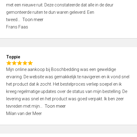
,
met een nieuwe ruit. Deze constateerde dat alle in de deur
0
gemonteerde ruiten te dun waren geleverd. Een
o
tweed
Toon meer
u
Frans Faas
t
o
f
5
Toppie
R
Mijn online aankoop bij Boschbedding was een geweldige
a
ervaring. De website was gemakkelijk te navigeren en ik vond snel
t
het product dat ik zocht. Het bestelproces verliep soepel en ik
e
kreeg regelmatige updates over de status van mijn bestelling. De
d
levering was snel en het product was goed verpakt. Ik ben zeer
5
tevreden met mijn
Toon meer
,
Milan van der Meer
0
o
u