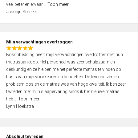
5
o
veel beter en ervaar
Toon meer
,
f
Jasmijn Smeets
0
5
o
u
t
Mijn verwachtingen overtroggen
o
R
f
Boschbedding heeft mijn verwachtingen overtroffen met hun
a
5
matrasaankoop. Het personeel was zeer behulpzaam en
t
deskundig en ze hielpen me het perfecte matras te vinden op
e
basis van mijn voorkeuren en behoeften. De levering verliep
d
probleemloos en de matras was van hoge kwaliteit. Ik ben zeer
5
tevreden met mijn slaapervaring sinds ik het nieuwe matras
,
heb
Toon meer
0
Lynn Hoekstra
o
u
t
o
Absoluut tevreden