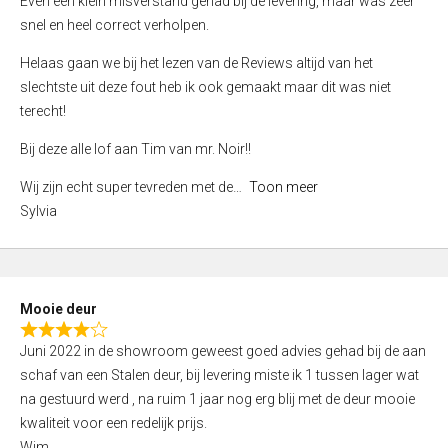
Even een klein misverstand gehad bij de levering, maar was zeer
5
a
snel en heel correct verholpen.
t
e
Helaas gaan we bij het lezen van de Reviews altijd van het
d
slechtste uit deze fout heb ik ook gemaakt maar dit was niet
4
terecht!
,
Bij deze alle lof aan Tim van mr. Noir!!
0
o
Wij zijn echt super tevreden met de
Toon meer
u
Sylvia
t
o
f
5
Mooie deur
R
Juni 2022 in de showroom geweest goed advies gehad bij de aan
a
schaf van een Stalen deur, bij levering miste ik 1 tussen lager wat
t
na gestuurd werd , na ruim 1 jaar nog erg blij met de deur mooie
e
kwaliteit voor een redelijk prijs.
d
Wim