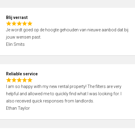
o
d
f
5
5
Blij verrast
,
R
0
Je wordt goed op de hoogte gehouden van nieuwe aanbod dat bij
a
o
jouw wensen past.
t
u
Elin Smits
e
t
d
o
5
f
,
5
Reliable service
0
R
o
I am so happy with my new rental property! The filters are very
a
u
helpful and allowed me to quickly find what I was looking for. I
t
t
also received quick responses from landlords.
e
o
Ethan Taylor
d
f
5
5
,
0