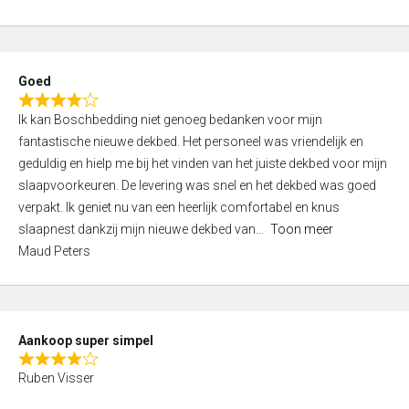
a
5
t
e
d
Goed
4
R
,
Ik kan Boschbedding niet genoeg bedanken voor mijn
a
0
fantastische nieuwe dekbed. Het personeel was vriendelijk en
t
o
geduldig en hielp me bij het vinden van het juiste dekbed voor mijn
e
u
slaapvoorkeuren. De levering was snel en het dekbed was goed
d
t
verpakt. Ik geniet nu van een heerlijk comfortabel en knus
4
o
slaapnest dankzij mijn nieuwe dekbed van
Toon meer
,
f
Maud Peters
0
5
o
u
t
Aankoop super simpel
o
R
f
Ruben Visser
a
5