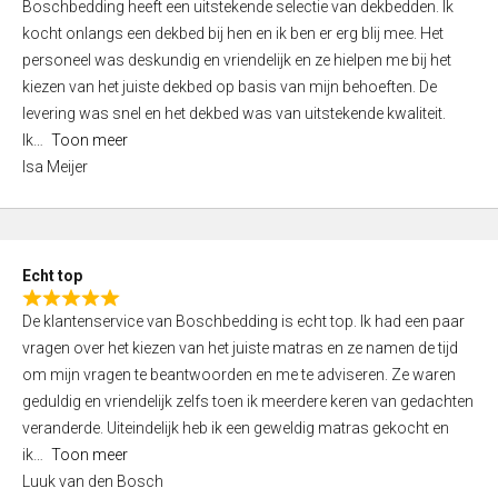
Boschbedding heeft een uitstekende selectie van dekbedden. Ik
a
5
kocht onlangs een dekbed bij hen en ik ben er erg blij mee. Het
t
personeel was deskundig en vriendelijk en ze hielpen me bij het
e
kiezen van het juiste dekbed op basis van mijn behoeften. De
d
levering was snel en het dekbed was van uitstekende kwaliteit.
5
Ik
Toon meer
,
Isa Meijer
0
o
u
t
Echt top
o
R
f
De klantenservice van Boschbedding is echt top. Ik had een paar
a
5
vragen over het kiezen van het juiste matras en ze namen de tijd
t
om mijn vragen te beantwoorden en me te adviseren. Ze waren
e
geduldig en vriendelijk zelfs toen ik meerdere keren van gedachten
d
veranderde. Uiteindelijk heb ik een geweldig matras gekocht en
5
ik
Toon meer
,
Luuk van den Bosch
0