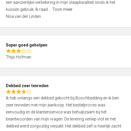
een aanzienlijke verbetering in mijn slaapkwaliteit sinds ik het
4
kussen gebruik. Ik raad
Toon meer
,
Noa van der Linden
0
o
u
t
Super goed geholpen
o
R
f
Thijs Hofman
a
5
t
e
d
Dekbed zeer tevreden
3
R
,
Ik heb onlangs een dekbed gekocht bij Boschbedding en ik ben
a
0
zeer tevreden met mijn aankoop. Het bestelproces was
t
o
eenvoudig en de klantenservice was behulpzaam bij het
e
u
beantwoorden van mijn vragen. De levering verliep vlot en het
d
t
dekbed werd zorgvuldig verpakt. Het dekbed zelf is heerlijk zacht
4