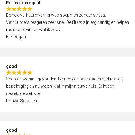
Perfect geregeld
o
R
u
De hele verhuurervaring was soepel en zonder stress.
a
t
Verhuurders reageren zeer snel. De filters zijn erg handig en helpen
t
o
me snel te vinden wat ik zoek.
e
f
Eliz Dogan
d
5
5
,
0
good
o
R
u
Snel een woning gevonden. Binnen een paar dagen had ik al een
a
t
bezichtiging en nu woon ik al in mijn nieuwe huis. Echt een
t
o
geweldige website.
e
f
Douwe Scholten
d
5
5
,
0
good
o