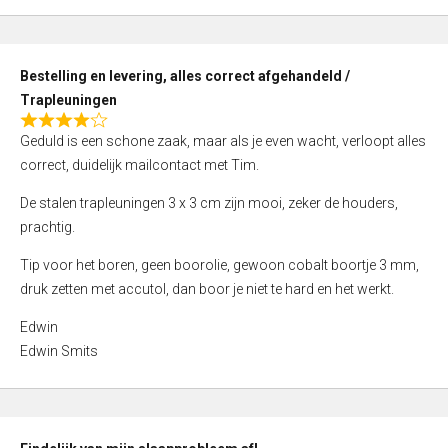
,
0
o
Bestelling en levering, alles correct afgehandeld /
u
Trapleuningen
t
R
o
Geduld is een schone zaak, maar als je even wacht, verloopt alles
a
f
correct, duidelijk mailcontact met Tim.
t
5
e
De stalen trapleuningen 3 x 3 cm zijn mooi, zeker de houders,
d
prachtig.
4
Tip voor het boren, geen boorolie, gewoon cobalt boortje 3 mm,
,
druk zetten met accutol, dan boor je niet te hard en het werkt.
0
o
Edwin
u
Edwin Smits
t
o
f
5