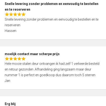
u
Snelle levering zonder problemen en eenvoudig te bestellen
t
en te reserveren
o
R
f
Snelle levering zonder problemen en eenvoudig te bestellen en te
a
5
reserveren
t
Hassen
e
d
5
,
moelijk contact maar scherpe prijs
0
R
o
Hele mooie stalen deur ontvangen ik had zelf 1 verkeerde besteld
a
u
en retour gezonden .Afhandeling ging langzaam maar deur
t
t
nummer 1 is perfect en goedkoop dus daarom toch 5 sterren
e
o
Jan
d
f
5
5
,
0
Erg blij