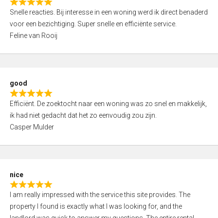
R
u
Snelle reacties. Bij interesse in een woning werd ik direct benaderd
a
t
voor een bezichtiging. Super snelle en efficiënte service.
t
o
Feline van Rooij
e
f
d
5
5
,
good
0
R
o
Efficiënt. De zoektocht naar een woning was zo snel en makkelijk,
a
u
ik had niet gedacht dat het zo eenvoudig zou zijn.
t
t
Casper Mulder
e
o
d
f
5
5
,
nice
0
R
o
I am really impressed with the service this site provides. The
a
u
property I found is exactly what I was looking for, and the
t
t