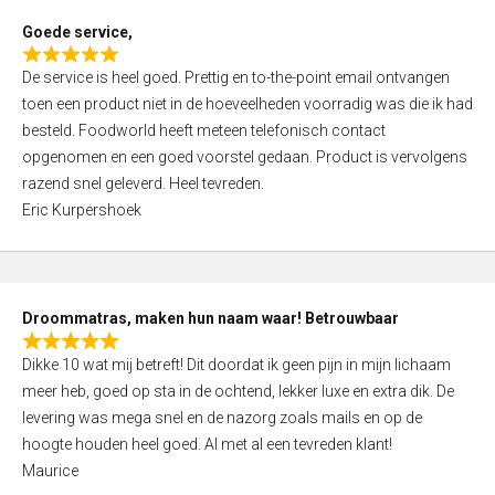
t
Goede service,
o
R
f
De service is heel goed. Prettig en to-the-point email ontvangen
a
5
toen een product niet in de hoeveelheden voorradig was die ik had
t
besteld. Foodworld heeft meteen telefonisch contact
e
opgenomen en een goed voorstel gedaan. Product is vervolgens
d
razend snel geleverd. Heel tevreden.
5
Eric Kurpershoek
,
0
o
u
Droommatras, maken hun naam waar! Betrouwbaar
t
R
o
Dikke 10 wat mij betreft! Dit doordat ik geen pijn in mijn lichaam
a
f
meer heb, goed op sta in de ochtend, lekker luxe en extra dik. De
t
5
levering was mega snel en de nazorg zoals mails en op de
e
hoogte houden heel goed. Al met al een tevreden klant!
d
Maurice
5