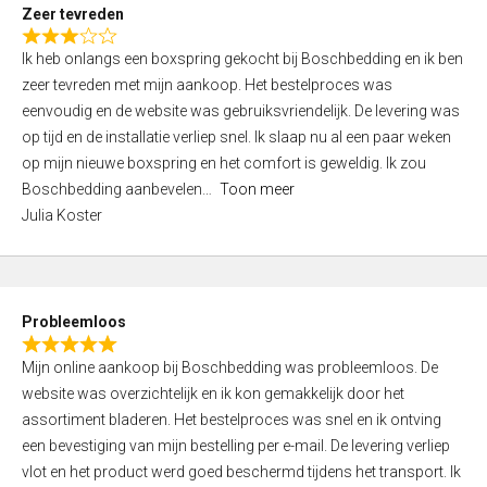
t
Zeer tevreden
o
R
f
Ik heb onlangs een boxspring gekocht bij Boschbedding en ik ben
a
5
zeer tevreden met mijn aankoop. Het bestelproces was
t
eenvoudig en de website was gebruiksvriendelijk. De levering was
e
op tijd en de installatie verliep snel. Ik slaap nu al een paar weken
d
op mijn nieuwe boxspring en het comfort is geweldig. Ik zou
3
Boschbedding aanbevelen
Toon meer
,
Julia Koster
0
o
u
t
Probleemloos
o
R
f
Mijn online aankoop bij Boschbedding was probleemloos. De
a
5
website was overzichtelijk en ik kon gemakkelijk door het
t
assortiment bladeren. Het bestelproces was snel en ik ontving
e
een bevestiging van mijn bestelling per e-mail. De levering verliep
d
vlot en het product werd goed beschermd tijdens het transport. Ik
5