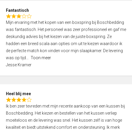
u
d
t
Fantastisch
4
o
R
,
f
Mijn ervaring met het kopen van een boxspring bij Boschbedding
a
0
5
was fantastisch. Het personeel was zeer professioneel en gaf me
t
o
deskundig advies bij het kiezen van de juiste boxspring. Ze
e
u
hadden een breed scala aan opties om uit te kiezen waardoor ik
d
t
de perfecte match kon vinden voor mijn slaapkamer. De levering
3
o
was op tijd
Toon meer
,
f
Jesse Kramer
0
5
o
u
t
Heel blij mee
o
R
f
Ik ben zeer tevreden met mijn recente aankoop van een kussen bij
a
5
Boschbedding. Het kiezen en bestellen van het kussen verliep
t
moeiteloos en de levering was snel. Het kussen zelf is van hoge
e
kwaliteit en biedt uitstekend comfort en ondersteuning. Ik merk
d