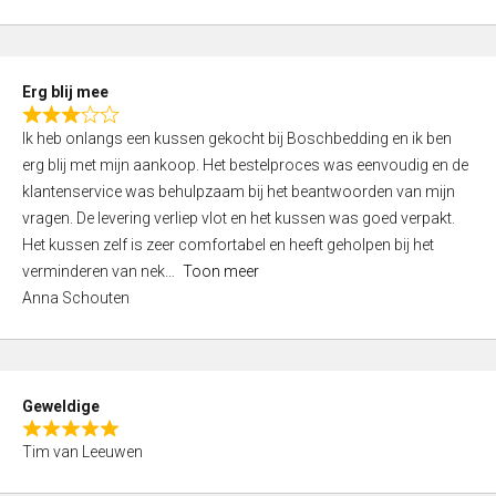
o
u
t
Erg blij mee
o
R
f
Ik heb onlangs een kussen gekocht bij Boschbedding en ik ben
a
5
erg blij met mijn aankoop. Het bestelproces was eenvoudig en de
t
klantenservice was behulpzaam bij het beantwoorden van mijn
e
vragen. De levering verliep vlot en het kussen was goed verpakt.
d
Het kussen zelf is zeer comfortabel en heeft geholpen bij het
3
verminderen van nek
Toon meer
,
Anna Schouten
0
o
u
t
Geweldige
o
R
f
Tim van Leeuwen
a
5
t