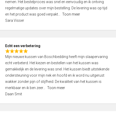
nemen. Het bestelproces was snel en eenvoudig en ik ontving
d
regelmatige updates over mijn bestelling. De levering was op tijd
4
en het product was goed verpakt
Toon meer
,
Sara Visser
0
o
u
t
Echt een verbetering
o
R
f
Mijn nieuwe kussen van Boschbedding heeft mijn slaapervaring
a
5
echt verbeterd. Het kiezen en bestellen van het kussen was
t
gemakkelijk en de levering was snel. Het kussen biedt uitstekende
e
ondersteuning voor mijn nek en hoofd en ik word nu uitgerust
d
wakker zonder pijn of stijfheid. De kwaliteit van het kussen is
5
merkbaar en ik ben zeer
Toon meer
,
Daan Smit
0
o
u