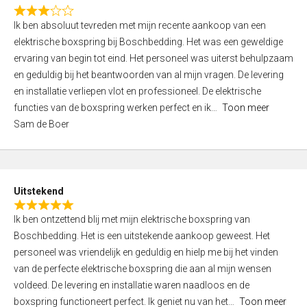
f
R
5
Ik ben absoluut tevreden met mijn recente aankoop van een
a
elektrische boxspring bij Boschbedding. Het was een geweldige
t
ervaring van begin tot eind. Het personeel was uiterst behulpzaam
e
en geduldig bij het beantwoorden van al mijn vragen. De levering
d
en installatie verliepen vlot en professioneel. De elektrische
3
functies van de boxspring werken perfect en ik
Toon meer
,
Sam de Boer
0
o
u
t
Uitstekend
o
R
f
Ik ben ontzettend blij met mijn elektrische boxspring van
a
5
Boschbedding. Het is een uitstekende aankoop geweest. Het
t
personeel was vriendelijk en geduldig en hielp me bij het vinden
e
van de perfecte elektrische boxspring die aan al mijn wensen
d
voldeed. De levering en installatie waren naadloos en de
5
boxspring functioneert perfect. Ik geniet nu van het
Toon meer