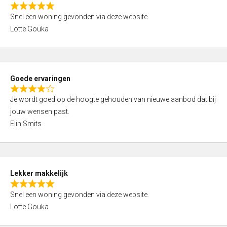
o
R
u
Snel een woning gevonden via deze website.
a
t
Lotte Gouka
t
o
e
f
d
5
5
Goede ervaringen
,
R
0
Je wordt goed op de hoogte gehouden van nieuwe aanbod dat bij
a
o
jouw wensen past.
t
u
Elin Smits
e
t
d
o
4
f
,
5
Lekker makkelijk
0
R
o
Snel een woning gevonden via deze website.
a
u
Lotte Gouka
t
t
e