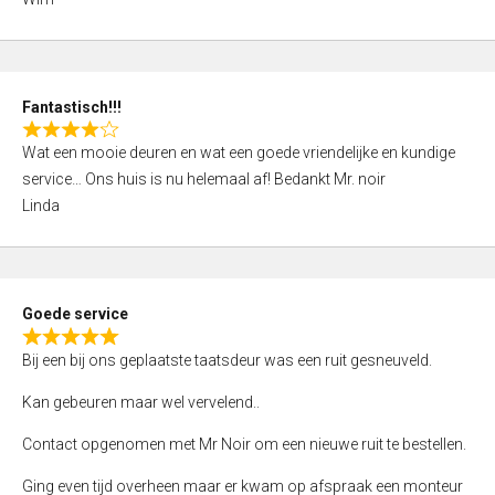
4
,
0
o
Fantastisch!!!
u
R
t
Wat een mooie deuren en wat een goede vriendelijke en kundige
a
o
service… Ons huis is nu helemaal af! Bedankt Mr. noir
t
f
Linda
e
5
d
4
,
Goede service
0
R
o
Bij een bij ons geplaatste taatsdeur was een ruit gesneuveld.
a
u
t
Kan gebeuren maar wel vervelend..
t
e
o
Contact opgenomen met Mr Noir om een nieuwe ruit te bestellen.
d
f
5
Ging even tijd overheen maar er kwam op afspraak een monteur
5