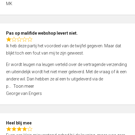
,
MK
0
o
u
t
Pas op malifide webshop levert niet.
o
R
Ik heb deze partij het voordeel van de twijfel gegeven. Maar dat
f
a
blijkt toch een fout van mij te zijn geweest.
5
t
e
Er wordt leugen na leugen verteld over de vertragende verzending
d
en uiteindelijk wordt het niet meer geleverd. Met de vraag of ik een
1
andere wil. Dan hebben ze al een tv uitgeleverd via de
,
p
Toon meer
0
George van Engers
o
u
t
o
Heel blij mee
f
R