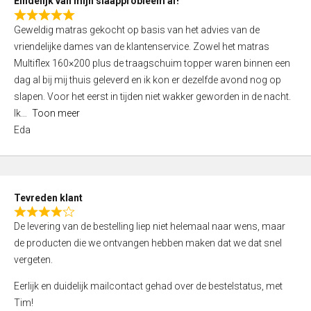
Eindelijk van mijn slaapprobleem af!
R
Geweldig matras gekocht op basis van het advies van de
a
vriendelijke dames van de klantenservice. Zowel het matras
t
Multiflex 160×200 plus de traagschuim topper waren binnen een
e
dag al bij mij thuis geleverd en ik kon er dezelfde avond nog op
d
slapen. Voor het eerst in tijden niet wakker geworden in de nacht.
5
Ik
Toon meer
,
Eda
0
o
u
t
Tevreden klant
o
R
f
De levering van de bestelling liep niet helemaal naar wens, maar
a
5
de producten die we ontvangen hebben maken dat we dat snel
t
vergeten.
e
d
Eerlijk en duidelijk mailcontact gehad over de bestelstatus, met
4
Tim!