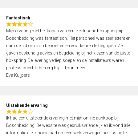
e
d
Fantastisch
5
R
,
Mijn ervaring met het kopen van een elektrische boxspring bij
a
0
Boschbedding was fantastisch. Het personeel was zeer attent en
t
o
nam de tijd om mijn behoeften en voorkeuren te begrijpen. Ze
e
u
gaven deskundig advies en begeleiding bij het kiezen van de juiste
d
t
boxspring. De levering verliep soepel en de installateurs waren
4
o
professioneel. Ik ben erg blij
Toon meer
,
f
Eva Kuijpers
0
5
o
u
t
Uistekende ervaring
o
R
f
Ik had een uitstekende ervaring met mijn online aankoop bij
a
5
Boschbedding. De website was gebruiksvriendelijk en ik vond alle
t
informatie die ik nodig had om een weloverwogen beslissing te
e